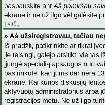
paspauskite ant
Aš pamiršau savo
ekrane ir ne už ilgo vėl galėsite pri
Į viršų
» Aš užsiregistravau, tačiau neg
Iš pradžių patikrinkite ar tikrai įv
jie teisingi, galėjo atsitikti viena
įjungė specialią apsaugos nuo va
pasirinkote, kad jums dar nėra 13
ekrane. Kai kurios diskusijų lentos
aktyvuotų administratorius arba jū
registracijos metu. Ne už ilgo turi