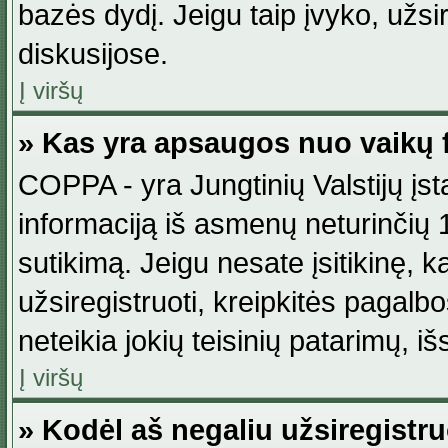
bazės dydį. Jeigu taip įvyko, užsir
diskusijose.
Į viršų
» Kas yra apsaugos nuo vaikų 
COPPA - yra Jungtinių Valstijų įst
informaciją iš asmenų neturinčių 1
sutikimą. Jeigu nesate įsitikinę, k
užsiregistruoti, kreipkitės pagalb
neteikia jokių teisinių patarimų, iš
Į viršų
» Kodėl aš negaliu užsiregistru