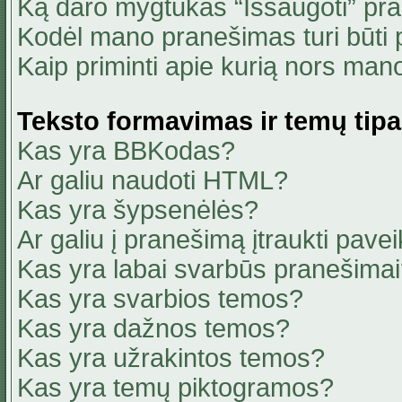
Ką daro mygtukas “Išsaugoti” pr
Kodėl mano pranešimas turi būti p
Kaip priminti apie kurią nors ma
Teksto formavimas ir temų tipa
Kas yra BBKodas?
Ar galiu naudoti HTML?
Kas yra šypsenėlės?
Ar galiu į pranešimą įtraukti pavei
Kas yra labai svarbūs pranešima
Kas yra svarbios temos?
Kas yra dažnos temos?
Kas yra užrakintos temos?
Kas yra temų piktogramos?