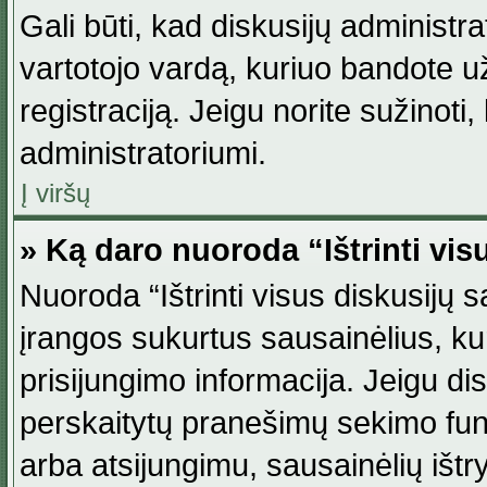
Gali būti, kad diskusijų administ
vartotojo vardą, kuriuo bandote užsi
registraciją. Jeigu norite sužinoti
administratoriumi.
Į viršų
» Ką daro nuoroda “Ištrinti vis
Nuoroda “Ištrinti visus diskusijų
įrangos sukurtus sausainėlius, ku
prisijungimo informacija. Jeigu disk
perskaitytų pranešimų sekimo funkc
arba atsijungimu, sausainėlių ištr