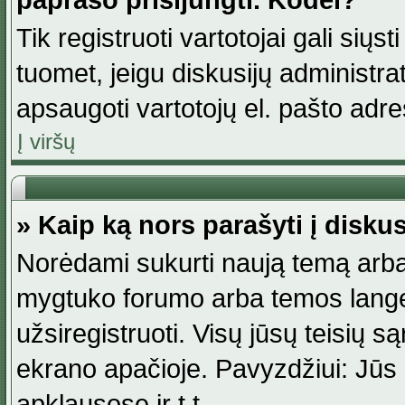
paprašo prisijungti. Kodėl?
Tik registruoti vartotojai gali siųs
tuomet, jeigu diskusijų administr
apsaugoti vartotojų el. pašto adr
Į viršų
» Kaip ką nors parašyti į disku
Norėdami sukurti naują temą arba
mygtuko forumo arba temos lange.
užsiregistruoti. Visų jūsų teisių
ekrano apačioje. Pavyzdžiui: Jūs g
apklausose ir t.t.