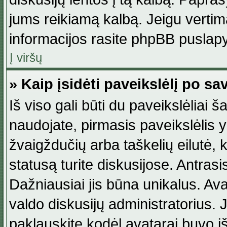
jums reikiamą kalbą. Jeigu vertim
informacijos rasite phpBB puslapy
Į viršų
» Kaip įsidėti paveikslėlį po s
Iš viso gali būti du paveikslėliai š
naudojate, pirmasis paveikslėlis y
žvaigždučių arba taškelių eilutė, 
statusą turite diskusijose. Antras
Dažniausiai jis būna unikalus. Avat
valdo diskusijų administratorius. J
paklauskite kodėl avatarai buvo iš