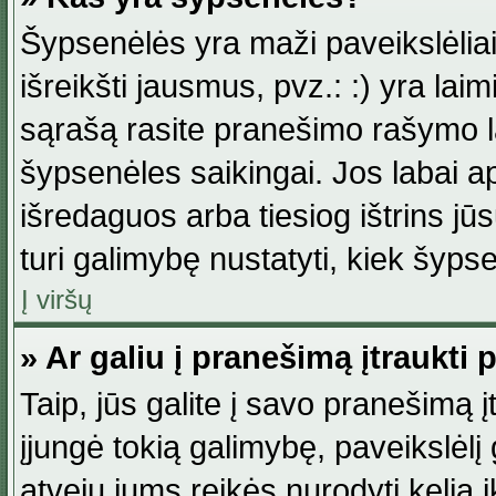
Šypsenėlės yra maži paveikslėlia
išreikšti jausmus, pvz.: :) yra lai
sąrašą rasite pranešimo rašymo la
šypsenėles saikingai. Jos labai 
išredaguos arba tiesiog ištrins jū
turi galimybę nustatyti, kiek šyp
Į viršų
» Ar galiu į pranešimą įtraukti 
Taip, jūs galite į savo pranešimą į
įjungė tokią galimybę, paveikslėlį g
atveju jums reikės nurodyti kelią i