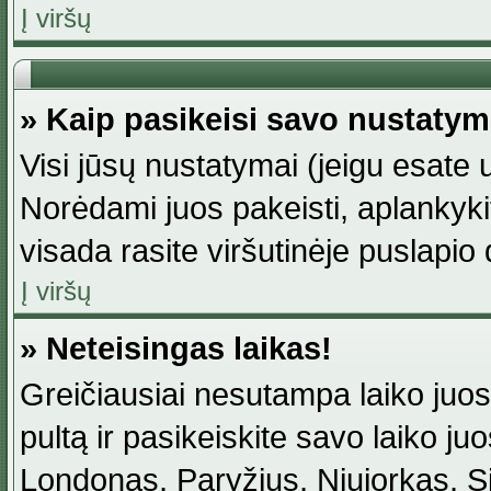
Į viršų
» Kaip pasikeisi savo nustaty
Visi jūsų nustatymai (jeigu esat
Norėdami juos pakeisti, aplankyki
visada rasite viršutinėje puslapio
Į viršų
» Neteisingas laikas!
Greičiausiai nesutampa laiko juost
pultą ir pasikeiskite savo laiko juos
Londonas, Paryžius, Niujorkas, Sidn