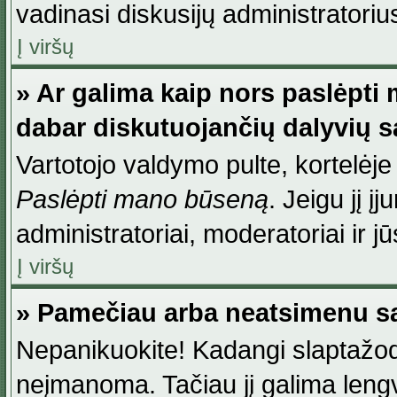
vadinasi diskusijų administratoriu
Į viršų
» Ar galima kaip nors paslėpti
dabar diskutuojančių dalyvių 
Vartotojo valdymo pulte, kortelėje
Paslėpti mano būseną
. Jeigu jį į
administratoriai, moderatoriai ir j
Į viršų
» Pamečiau arba neatsimenu sa
Nepanikuokite! Kadangi slaptažod
neįmanoma. Tačiau jį galima lengva