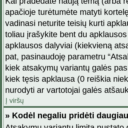
Kai pradedate naują temą (arba r
apačioje turėtumėte matyti kortel
vadinasi neturite teisių kurti apk
toliau įrašykite bent du apklauso
apklausos dalyviai (kiekvieną atsa
pat, pasinaudoję parametru “Atsaky
kiek atsakymų variantų galės pasi
kiek tęsis apklausa (0 reiškia niek
nurodyti ar vartotojai galės atšauk
Į viršų
» Kodėl negaliu pridėti daugi
Atsakymų variantų limitą nustato d