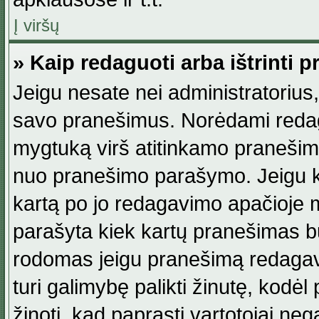
Į viršų
» Kaip redaguoti arba ištrinti 
Jeigu nesate nei administratorius, n
savo pranešimus. Norėdami reda
mygtuką virš atitinkamo pranešimo. 
nuo pranešimo parašymo. Jeigu ka
kartą po jo redagavimo apačioje m
parašyta kiek kartų pranešimas b
rodomas jeigu pranešimą redagavo
turi galimybę palikti žinutę, kodė
žinoti, kad paprasti vartotojai nega