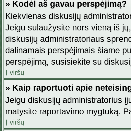
» Kodėl aš gavau perspėjimą?
Kiekvienas diskusijų administrator
Jeigu sulaužysite nors vieną iš jų,
diskusijų administratoriaus spre
dalinamais perspėjimais šiame pus
perspėjimą, susisiekite su diskusi
Į viršų
» Kaip raportuoti apie neteisi
Jeigu diskusijų administratorius į
matysite raportavimo mygtuką. Pa
Į viršų