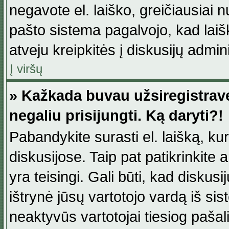
negavote el. laiško, greičiausiai 
pašto sistema pagalvojo, kad laiš
atveju kreipkitės į diskusijų admini
Į viršų
» Kažkada buvau užsiregistravęs
negaliu prisijungti. Ką daryti?!
Pabandykite surasti el. laišką, ku
diskusijose. Taip pat patikrinkite a
yra teisingi. Gali būti, kad diskus
ištrynė jūsų vartotojo vardą iš si
neaktyvūs vartotojai tiesiog paša