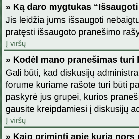
» Ką daro mygtukas “Išsaugot
Jis leidžia jums išsaugoti nebaig
pratęsti išsaugoto pranešimo rašy
Į viršų
» Kodėl mano pranešimas turi b
Gali būti, kad diskusijų administ
forume kuriame rašote turi būti pat
paskyrė jus grupei, kurios pranešim
gausite kreipdamiesi į diskusijų ad
Į viršų
» Kaip priminti apie kurią nor