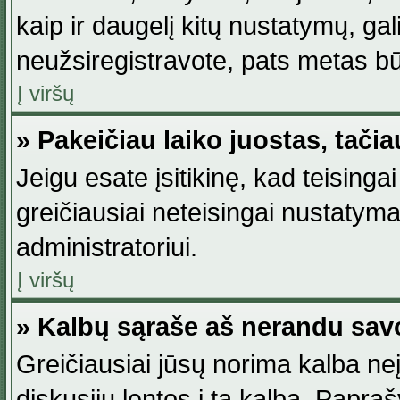
kaip ir daugelį kitų nustatymų, gali 
neužsiregistravote, pats metas būt
Į viršų
» Pakeičiau laiko juostas, tačia
Jeigu esate įsitikinę, kad teisingai
greičiausiai neteisingai nustatymas
administratoriui.
Į viršų
» Kalbų sąraše aš nerandu sav
Greičiausiai jūsų norima kalba neį
diskusijų lentos į tą kalbą. Papraš