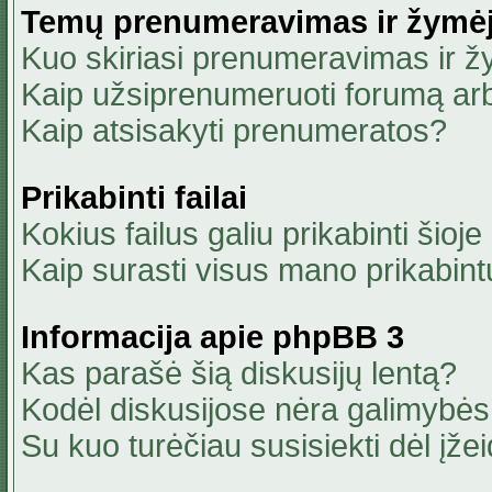
Temų prenumeravimas ir žymė
Kuo skiriasi prenumeravimas ir 
Kaip užsiprenumeruoti forumą ar
Kaip atsisakyti prenumeratos?
Prikabinti failai
Kokius failus galiu prikabinti šioje
Kaip surasti visus mano prikabint
Informacija apie phpBB 3
Kas parašė šią diskusijų lentą?
Kodėl diskusijose nėra galimybė
Su kuo turėčiau susisiekti dėl įžei