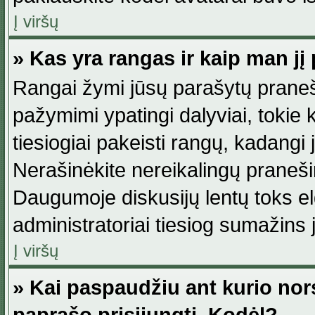
Į viršų
» Kas yra rangas ir kaip man jį 
Rangai žymi jūsų parašytų praneši
pažymimi ypatingi dalyviai, tokie 
tiesiogiai pakeisti rangų, kadangi 
Nerašinėkite nereikalingų praneš
Daugumoje diskusijų lentų toks e
administratoriai tiesiog sumažins
Į viršų
» Kai paspaudžiu ant kurio nor