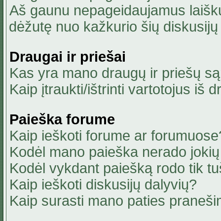
Aš gaunu nepageidaujamus laiškus
dėžutę nuo kažkurio šių diskusijų 
Draugai ir priešai
Kas yra mano draugų ir priešų są
Kaip įtraukti/ištrinti vartotojus i
Paieška forume
Kaip ieškoti forume ar forumuose
Kodėl mano paieška nerado jokių 
Kodėl vykdant paiešką rodo tik tu
Kaip ieškoti diskusijų dalyvių?
Kaip surasti mano paties praneši