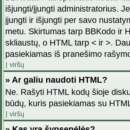
išjungti/įjungti administratorius. J
įjungti ir išjungti per savo nust
metu. Skirtumas tarp BBKodo ir H
skliaustų, o HTML tarp < ir >. Da
pasiekiamas iš pranešimo rašymo
Į viršų
» Ar galiu naudoti HTML?
Ne. Rašyti HTML kodų šioje disku
būdų, kuris pasiekiamas su HTML
Į viršų
» Kas yra šypsenėlės?