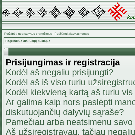
Peržiūrėti neatsakytus pranešimus
|
Peržiūrėti aktyvias temas
Pagrindinis diskusijų puslapis
Prisijungimas ir registracija
Kodėl aš negaliu prisijungti?
Kodėl aš iš viso turiu užsiregistru
Kodėl kiekvieną kartą aš turiu vis 
Ar galima kaip nors paslėpti mano
diskutuojančių dalyvių sąraše?
Pamečiau arba neatsimenu savo 
Aš užsiregistravau, tačiau negaliu 