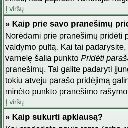
Į viršų
» Kaip prie savo pranešimų pri
Norėdami prie pranešimų pridėti par
valdymo pultą. Kai tai padarysite
varnelę šalia punkto
Pridėti para
pranešimų. Tai galite padaryti įj
tokiu atveju parašo pridėjimą gal
minėto punkto pranešimo rašymo
Į viršų
» Kaip sukurti apklausą?