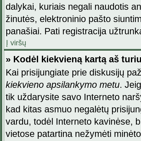
dalykai, kuriais negali naudotis an
žinutės, elektroninio pašto siunti
panašiai. Pati registracija užtrunka
Į viršų
» Kodėl kiekvieną kartą aš turiu
Kai prisijungiate prie diskusijų p
kiekvieno apsilankymo metu
. Jei
tik uždarysite savo Interneto na
kad kitas asmuo negalėtų prisiju
vardu, todėl Interneto kavinėse, b
vietose patartina nežymėti minėt