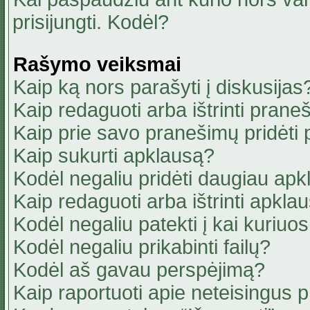
prisijungti. Kodėl?
Rašymo veiksmai
Kaip ką nors parašyti į diskusijas
Kaip redaguoti arba ištrinti pran
Kaip prie savo pranešimų pridėti
Kaip sukurti apklausą?
Kodėl negaliu pridėti daugiau ap
Kaip redaguoti arba ištrinti apkla
Kodėl negaliu patekti į kai kuriu
Kodėl negaliu prikabinti failų?
Kodėl aš gavau perspėjimą?
Kaip raportuoti apie neteisingus