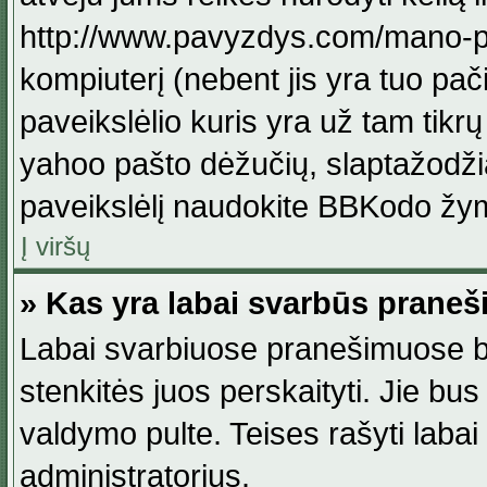
http://www.pavyzdys.com/mano-pave
kompiuterį (nebent jis yra tuo pačiu
paveikslėlio kuris yra už tam tikr
yahoo pašto dėžučių, slaptažodžia
paveikslėlį naudokite BBKodo žym
Į viršų
» Kas yra labai svarbūs praneš
Labai svarbiuose pranešimuose būn
stenkitės juos perskaityti. Jie bus
valdymo pulte. Teises rašyti labai
administratorius.