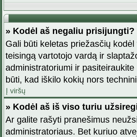
» Kodėl aš negaliu prisijungti?
Gali būti keletas priežasčių kodėl t
teisingą vartotojo vardą ir slaptažod
administratoriumi ir pasiteiraukite
būti, kad iškilo kokių nors technini
Į viršų
» Kodėl aš iš viso turiu užsireg
Ar galite rašyti pranešimus neužsi
administratoriaus. Bet kuriuo atv