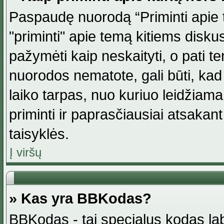
Paspaudę nuorodą “Priminti apie 
"priminti" apie temą kitiems disku
pažymėti kaip neskaityti, o pati t
nuorodos nematote, gali būti, ka
laiko tarpas, nuo kuriuo leidžiama
priminti ir paprasčiausiai atsakant į
taisyklės.
Į viršų
» Kas yra BBKodas?
BBKodas - tai specialus kodas la