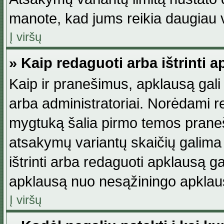
manote, kad jums reikia daugiau v
Į viršų
» Kaip redaguoti arba ištrinti 
Kaip ir pranešimus, apklausą gali 
arba administratoriai. Norėdami 
mygtuką šalia pirmo temos praneši
atsakymų variantų skaičių galima 
ištrinti arba redaguoti apklausą ga
apklausą nuo nesąžiningo apklaus
Į viršų