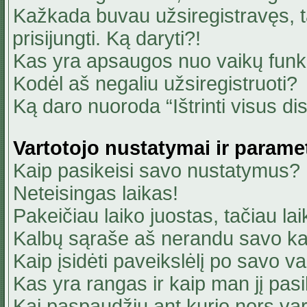
Kažkada buvau užsiregistravęs, ta
prisijungti. Ką daryti?!
Kas yra apsaugos nuo vaikų fun
Kodėl aš negaliu užsiregistruoti?
Ką daro nuoroda “Ištrinti visus di
Vartotojo nustatymai ir parame
Kaip pasikeisi savo nustatymus?
Neteisingas laikas!
Pakeičiau laiko juostas, tačiau lai
Kalbų sąraše aš nerandu savo ka
Kaip įsidėti paveikslėlį po savo v
Kas yra rangas ir kaip man jį pasi
Kai paspaudžiu ant kurio nors va