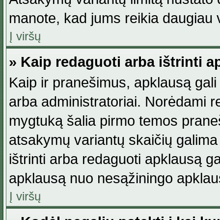
manote, kad jums reikia daugiau v
Į viršų
» Kaip redaguoti arba ištrinti 
Kaip ir pranešimus, apklausą gali 
arba administratoriai. Norėdami 
mygtuką šalia pirmo temos praneši
atsakymų variantų skaičių galima 
ištrinti arba redaguoti apklausą ga
apklausą nuo nesąžiningo apklaus
Į viršų