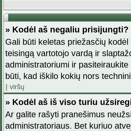
» Kodėl aš negaliu prisijungti?
Gali būti keletas priežasčių kodėl t
teisingą vartotojo vardą ir slaptažod
administratoriumi ir pasiteiraukite
būti, kad iškilo kokių nors technini
Į viršų
» Kodėl aš iš viso turiu užsireg
Ar galite rašyti pranešimus neužsi
administratoriaus. Bet kuriuo atv