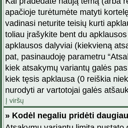
Kai pradedate naują temą (arba r
apačioje turėtumėte matyti kortel
vadinasi neturite teisių kurti apk
toliau įrašykite bent du apklauso
apklausos dalyviai (kiekvieną atsa
pat, pasinaudoję parametru “Atsaky
kiek atsakymų variantų galės pasi
kiek tęsis apklausa (0 reiškia niek
nurodyti ar vartotojai galės atšauk
Į viršų
» Kodėl negaliu pridėti daugi
Atsakymų variantų limitą nustato d