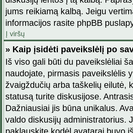
jums reikiamą kalbą. Jeigu vertim
informacijos rasite phpBB puslapy
Į viršų
» Kaip įsidėti paveikslėlį po s
Iš viso gali būti du paveikslėliai š
naudojate, pirmasis paveikslėlis y
žvaigždučių arba taškelių eilutė, 
statusą turite diskusijose. Antras
Dažniausiai jis būna unikalus. Avat
valdo diskusijų administratorius. J
paklauskite kodėl avatarai buvo iš