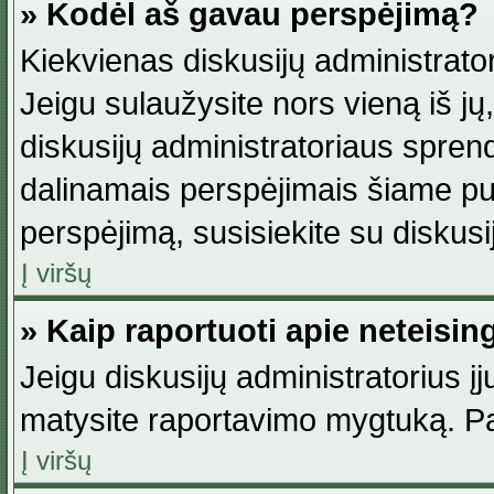
» Kodėl aš gavau perspėjimą?
Kiekvienas diskusijų administrator
Jeigu sulaužysite nors vieną iš jų,
diskusijų administratoriaus spre
dalinamais perspėjimais šiame pus
perspėjimą, susisiekite su diskusi
Į viršų
» Kaip raportuoti apie neteisi
Jeigu diskusijų administratorius į
matysite raportavimo mygtuką. Pa
Į viršų