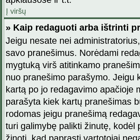
Į viršų
» Kaip redaguoti arba ištrinti 
Jeigu nesate nei administratorius, n
savo pranešimus. Norėdami reda
mygtuką virš atitinkamo pranešimo. 
nuo pranešimo parašymo. Jeigu ka
kartą po jo redagavimo apačioje m
parašyta kiek kartų pranešimas b
rodomas jeigu pranešimą redagavo
turi galimybę palikti žinutę, kodė
žinoti, kad paprasti vartotojai nega