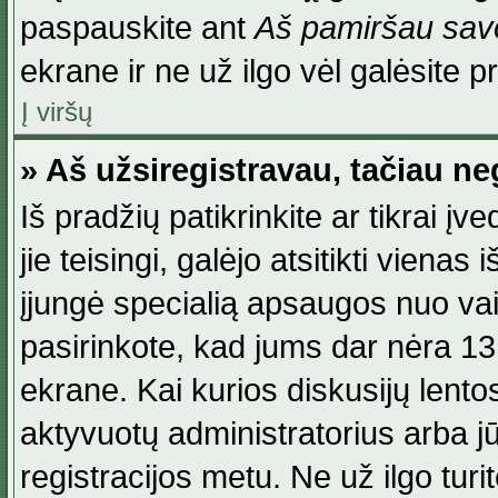
paspauskite ant
Aš pamiršau savo
ekrane ir ne už ilgo vėl galėsite pri
Į viršų
» Aš užsiregistravau, tačiau neg
Iš pradžių patikrinkite ar tikrai įv
jie teisingi, galėjo atsitikti viena
įjungė specialią apsaugos nuo va
pasirinkote, kad jums dar nėra 13
ekrane. Kai kurios diskusijų lentos
aktyvuotų administratorius arba jū
registracijos metu. Ne už ilgo turi