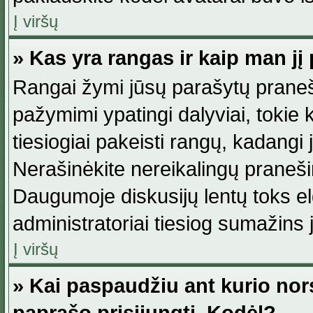
Į viršų
» Kas yra rangas ir kaip man jį 
Rangai žymi jūsų parašytų praneši
pažymimi ypatingi dalyviai, tokie 
tiesiogiai pakeisti rangų, kadangi 
Nerašinėkite nereikalingų praneš
Daugumoje diskusijų lentų toks e
administratoriai tiesiog sumažins
Į viršų
» Kai paspaudžiu ant kurio nor