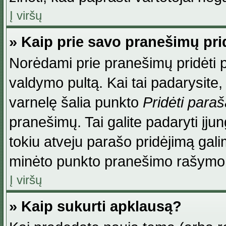
Į viršų
» Kaip prie savo pranešimų pri
Norėdami prie pranešimų pridėti par
valdymo pultą. Kai tai padarysite
varnelę šalia punkto
Pridėti para
pranešimų. Tai galite padaryti įj
tokiu atveju parašo pridėjimą gal
minėto punkto pranešimo rašymo
Į viršų
» Kaip sukurti apklausą?