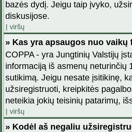
bazės dydį. Jeigu taip įvyko, užsir
diskusijose.
Į viršų
» Kas yra apsaugos nuo vaikų 
COPPA - yra Jungtinių Valstijų įst
informaciją iš asmenų neturinčių 1
sutikimą. Jeigu nesate įsitikinę, k
užsiregistruoti, kreipkitės pagalb
neteikia jokių teisinių patarimų, iš
Į viršų
» Kodėl aš negaliu užsiregistru