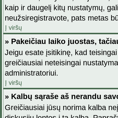
kaip ir daugelį kitų nustatymų, gali 
neužsiregistravote, pats metas būt
Į viršų
» Pakeičiau laiko juostas, tačia
Jeigu esate įsitikinę, kad teisingai
greičiausiai neteisingai nustatymas
administratoriui.
Į viršų
» Kalbų sąraše aš nerandu sav
Greičiausiai jūsų norima kalba neį
diskusijų lentos į tą kalbą. Papraš