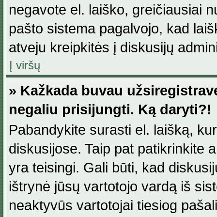
negavote el. laiško, greičiausiai 
pašto sistema pagalvojo, kad laiš
atveju kreipkitės į diskusijų admini
Į viršų
» Kažkada buvau užsiregistravęs
negaliu prisijungti. Ką daryti?!
Pabandykite surasti el. laišką, ku
diskusijose. Taip pat patikrinkite a
yra teisingi. Gali būti, kad diskus
ištrynė jūsų vartotojo vardą iš si
neaktyvūs vartotojai tiesiog paša