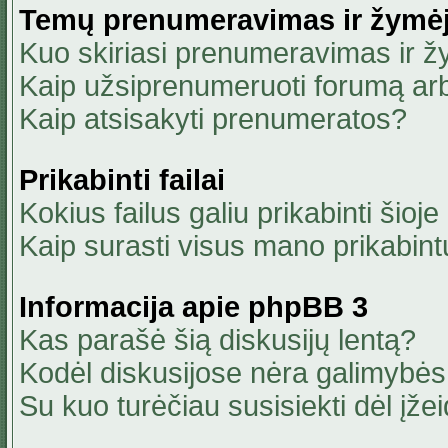
Temų prenumeravimas ir žymė
Kuo skiriasi prenumeravimas ir 
Kaip užsiprenumeruoti forumą ar
Kaip atsisakyti prenumeratos?
Prikabinti failai
Kokius failus galiu prikabinti šioje
Kaip surasti visus mano prikabint
Informacija apie phpBB 3
Kas parašė šią diskusijų lentą?
Kodėl diskusijose nėra galimybė
Su kuo turėčiau susisiekti dėl įžei