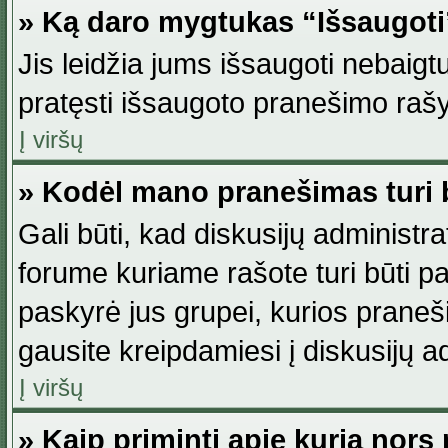
» Ką daro mygtukas “Išsaugot
Jis leidžia jums išsaugoti nebaig
pratęsti išsaugoto pranešimo rašy
Į viršų
» Kodėl mano pranešimas turi b
Gali būti, kad diskusijų administ
forume kuriame rašote turi būti pat
paskyrė jus grupei, kurios pranešim
gausite kreipdamiesi į diskusijų ad
Į viršų
» Kaip priminti apie kurią nor