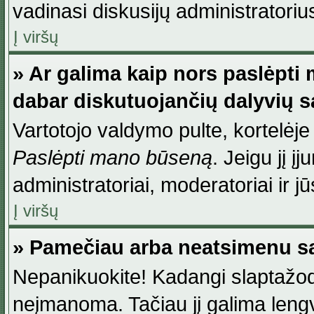
vadinasi diskusijų administratoriu
Į viršų
» Ar galima kaip nors paslėpti
dabar diskutuojančių dalyvių 
Vartotojo valdymo pulte, kortelėje
Paslėpti mano būseną
. Jeigu jį į
administratoriai, moderatoriai ir j
Į viršų
» Pamečiau arba neatsimenu sa
Nepanikuokite! Kadangi slaptažod
neįmanoma. Tačiau jį galima lengva