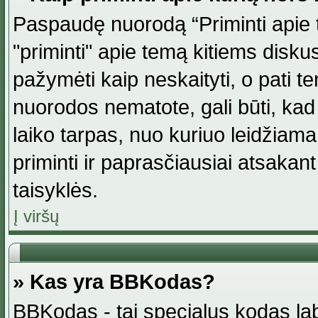
Paspaudę nuorodą “Priminti apie 
"priminti" apie temą kitiems disku
pažymėti kaip neskaityti, o pati t
nuorodos nematote, gali būti, ka
laiko tarpas, nuo kuriuo leidžiama
priminti ir paprasčiausiai atsakant į
taisyklės.
Į viršų
» Kas yra BBKodas?
BBKodas - tai specialus kodas la