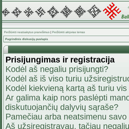
Peržiūrėti neatsakytus pranešimus
|
Peržiūrėti aktyvias temas
Pagrindinis diskusijų puslapis
Prisijungimas ir registracija
Kodėl aš negaliu prisijungti?
Kodėl aš iš viso turiu užsiregistru
Kodėl kiekvieną kartą aš turiu vis 
Ar galima kaip nors paslėpti mano
diskutuojančių dalyvių sąraše?
Pamečiau arba neatsimenu savo 
Aš užsiregistravau, tačiau negaliu 