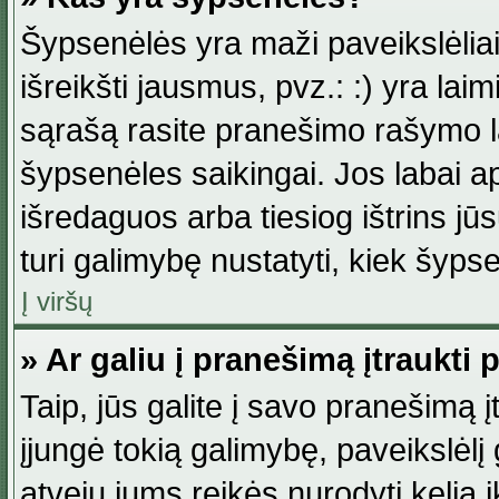
Šypsenėlės yra maži paveikslėlia
išreikšti jausmus, pvz.: :) yra lai
sąrašą rasite pranešimo rašymo la
šypsenėles saikingai. Jos labai 
išredaguos arba tiesiog ištrins jū
turi galimybę nustatyti, kiek šyp
Į viršų
» Ar galiu į pranešimą įtraukti 
Taip, jūs galite į savo pranešimą į
įjungė tokią galimybę, paveikslėlį g
atveju jums reikės nurodyti kelią i