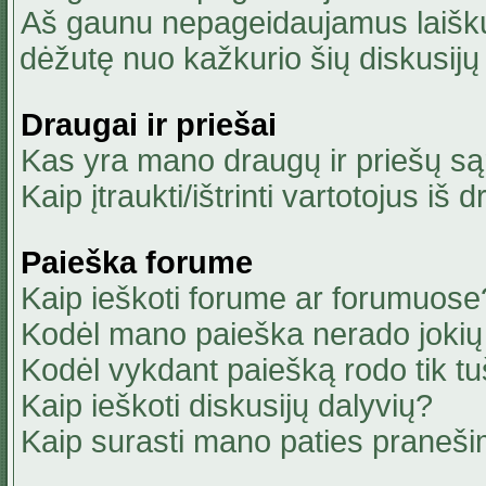
Aš gaunu nepageidaujamus laiškus
dėžutę nuo kažkurio šių diskusijų 
Draugai ir priešai
Kas yra mano draugų ir priešų są
Kaip įtraukti/ištrinti vartotojus i
Paieška forume
Kaip ieškoti forume ar forumuose
Kodėl mano paieška nerado jokių 
Kodėl vykdant paiešką rodo tik tu
Kaip ieškoti diskusijų dalyvių?
Kaip surasti mano paties praneši