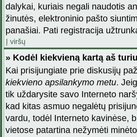
dalykai, kuriais negali naudotis an
žinutės, elektroninio pašto siunti
panašiai. Pati registracija užtrunka
Į viršų
» Kodėl kiekvieną kartą aš turiu
Kai prisijungiate prie diskusijų p
kiekvieno apsilankymo metu
. Jei
tik uždarysite savo Interneto na
kad kitas asmuo negalėtų prisiju
vardu, todėl Interneto kavinėse, b
vietose patartina nežymėti minėt