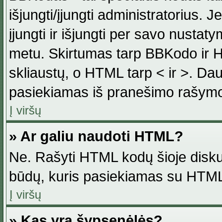
išjungti/įjungti administratorius. J
įjungti ir išjungti per savo nust
metu. Skirtumas tarp BBKodo ir H
skliaustų, o HTML tarp < ir >. Da
pasiekiamas iš pranešimo rašymo
Į viršų
» Ar galiu naudoti HTML?
Ne. Rašyti HTML kodų šioje disku
būdų, kuris pasiekiamas su HTML
Į viršų
» Kas yra šypsenėlės?