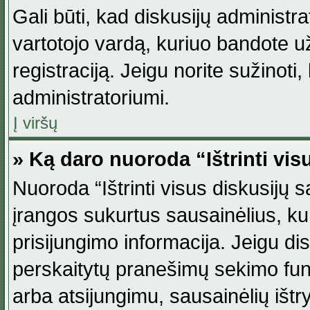
Gali būti, kad diskusijų administ
vartotojo vardą, kuriuo bandote užsi
registraciją. Jeigu norite sužinoti
administratoriumi.
Į viršų
» Ką daro nuoroda “Ištrinti vis
Nuoroda “Ištrinti visus diskusijų
įrangos sukurtus sausainėlius, ku
prisijungimo informacija. Jeigu disk
perskaitytų pranešimų sekimo funkc
arba atsijungimu, sausainėlių ištr