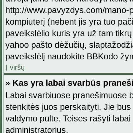
http://www.pavyzdys.com/mano-pave
kompiuterį (nebent jis yra tuo pačiu
paveikslėlio kuris yra už tam tikr
yahoo pašto dėžučių, slaptažodžia
paveikslėlį naudokite BBKodo žym
Į viršų
» Kas yra labai svarbūs praneš
Labai svarbiuose pranešimuose būn
stenkitės juos perskaityti. Jie bus
valdymo pulte. Teises rašyti labai
administratorius.