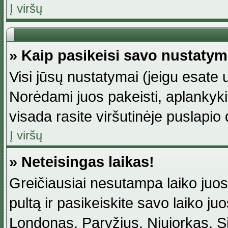
Į viršų
» Kaip pasikeisi savo nustaty
Visi jūsų nustatymai (jeigu esat
Norėdami juos pakeisti, aplankyki
visada rasite viršutinėje puslapio
Į viršų
» Neteisingas laikas!
Greičiausiai nesutampa laiko juost
pultą ir pasikeiskite savo laiko juos
Londonas, Paryžius, Niujorkas, Sidn