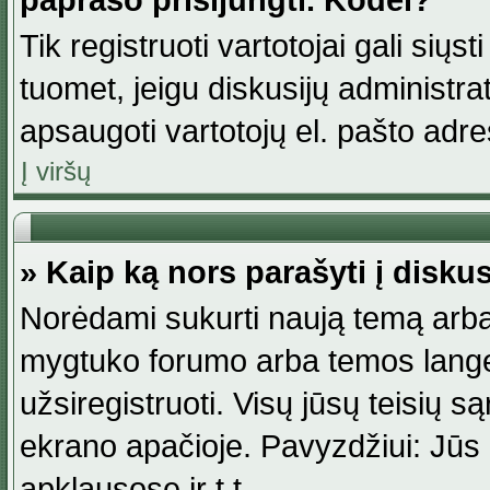
paprašo prisijungti. Kodėl?
Tik registruoti vartotojai gali siųs
tuomet, jeigu diskusijų administr
apsaugoti vartotojų el. pašto adr
Į viršų
» Kaip ką nors parašyti į disku
Norėdami sukurti naują temą arba
mygtuko forumo arba temos lange.
užsiregistruoti. Visų jūsų teisių
ekrano apačioje. Pavyzdžiui: Jūs g
apklausose ir t.t.