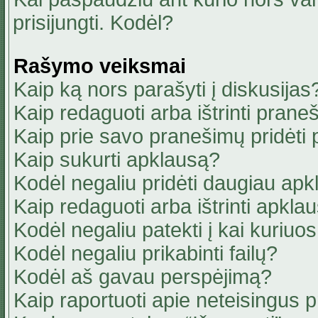
prisijungti. Kodėl?
Rašymo veiksmai
Kaip ką nors parašyti į diskusijas
Kaip redaguoti arba ištrinti pran
Kaip prie savo pranešimų pridėti
Kaip sukurti apklausą?
Kodėl negaliu pridėti daugiau ap
Kaip redaguoti arba ištrinti apkla
Kodėl negaliu patekti į kai kuriu
Kodėl negaliu prikabinti failų?
Kodėl aš gavau perspėjimą?
Kaip raportuoti apie neteisingus