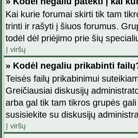
» Kodėl negaliu patekti į kai k
Kai kurie forumai skirti tik tam ti
trinti ir rašyti į šiuos forumus. G
todėl dėl priėjimo prie šių special
Į viršų
» Kodėl negaliu prikabinti failų
Teisės failų prikabinimui suteikia
Greičiausiai diskusijų administrato
arba gal tik tam tikros grupės gali 
susisiekite su diskusijų administra
Į viršų