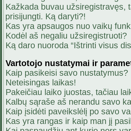
Kažkada buvau užsiregistravęs, ta
prisijungti. Ką daryti?!
Kas yra apsaugos nuo vaikų fun
Kodėl aš negaliu užsiregistruoti?
Ką daro nuoroda “Ištrinti visus di
Vartotojo nustatymai ir parame
Kaip pasikeisi savo nustatymus?
Neteisingas laikas!
Pakeičiau laiko juostas, tačiau lai
Kalbų sąraše aš nerandu savo ka
Kaip įsidėti paveikslėlį po savo v
Kas yra rangas ir kaip man jį pasi
Kai paspaudžiu ant kurio nors va