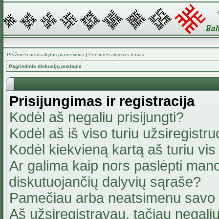
Peržiūrėti neatsakytus pranešimus
|
Peržiūrėti aktyvias temas
Pagrindinis diskusijų puslapis
Prisijungimas ir registracija
Kodėl aš negaliu prisijungti?
Kodėl aš iš viso turiu užsiregistru
Kodėl kiekvieną kartą aš turiu vis 
Ar galima kaip nors paslėpti mano
diskutuojančių dalyvių sąraše?
Pamečiau arba neatsimenu savo 
Aš užsiregistravau, tačiau negaliu 