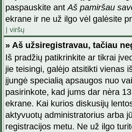
paspauskite ant
Aš pamiršau savo
ekrane ir ne už ilgo vėl galėsite pri
Į viršų
» Aš užsiregistravau, tačiau neg
Iš pradžių patikrinkite ar tikrai įv
jie teisingi, galėjo atsitikti viena
įjungė specialią apsaugos nuo va
pasirinkote, kad jums dar nėra 13
ekrane. Kai kurios diskusijų lentos
aktyvuotų administratorius arba jū
registracijos metu. Ne už ilgo turi