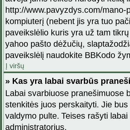
http://www.pavyzdys.com/mano-pave
kompiuterį (nebent jis yra tuo pačiu
paveikslėlio kuris yra už tam tikr
yahoo pašto dėžučių, slaptažodžia
paveikslėlį naudokite BBKodo žym
Į viršų
» Kas yra labai svarbūs praneš
Labai svarbiuose pranešimuose būn
stenkitės juos perskaityti. Jie bus
valdymo pulte. Teises rašyti labai
administratorius.