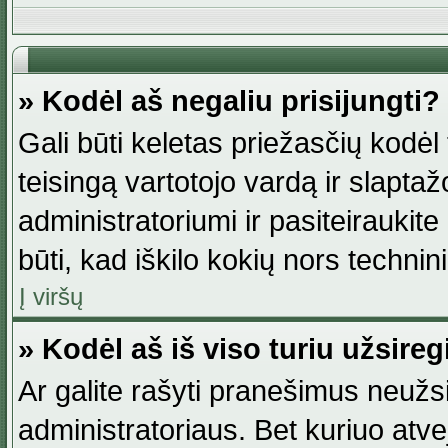
» Kodėl aš negaliu prisijungti?
Gali būti keletas priežasčių kodėl t
teisingą vartotojo vardą ir slaptažod
administratoriumi ir pasiteiraukite
būti, kad iškilo kokių nors technini
Į viršų
» Kodėl aš iš viso turiu užsireg
Ar galite rašyti pranešimus neužsi
administratoriaus. Bet kuriuo atv