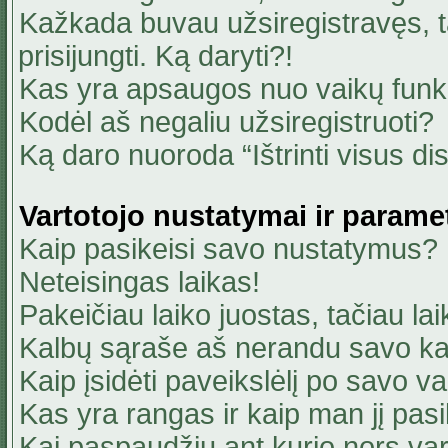
Kažkada buvau užsiregistravęs, ta
prisijungti. Ką daryti?!
Kas yra apsaugos nuo vaikų fun
Kodėl aš negaliu užsiregistruoti?
Ką daro nuoroda “Ištrinti visus di
Vartotojo nustatymai ir parame
Kaip pasikeisi savo nustatymus?
Neteisingas laikas!
Pakeičiau laiko juostas, tačiau lai
Kalbų sąraše aš nerandu savo ka
Kaip įsidėti paveikslėlį po savo v
Kas yra rangas ir kaip man jį pasi
Kai paspaudžiu ant kurio nors va