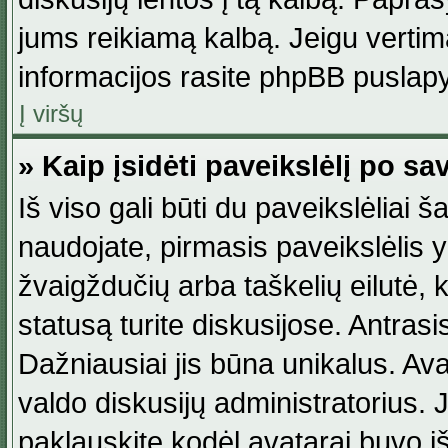
jums reikiamą kalbą. Jeigu vertim
informacijos rasite phpBB puslapy
Į viršų
» Kaip įsidėti paveikslėlį po s
Iš viso gali būti du paveikslėliai š
naudojate, pirmasis paveikslėlis y
žvaigždučių arba taškelių eilutė, 
statusą turite diskusijose. Antras
Dažniausiai jis būna unikalus. Avat
valdo diskusijų administratorius. J
paklauskite kodėl avatarai buvo iš