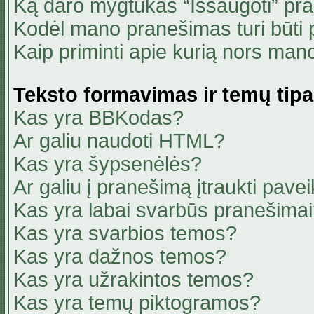
Ką daro mygtukas “Išsaugoti” pr
Kodėl mano pranešimas turi būti p
Kaip priminti apie kurią nors ma
Teksto formavimas ir temų tipa
Kas yra BBKodas?
Ar galiu naudoti HTML?
Kas yra šypsenėlės?
Ar galiu į pranešimą įtraukti pavei
Kas yra labai svarbūs pranešima
Kas yra svarbios temos?
Kas yra dažnos temos?
Kas yra užrakintos temos?
Kas yra temų piktogramos?