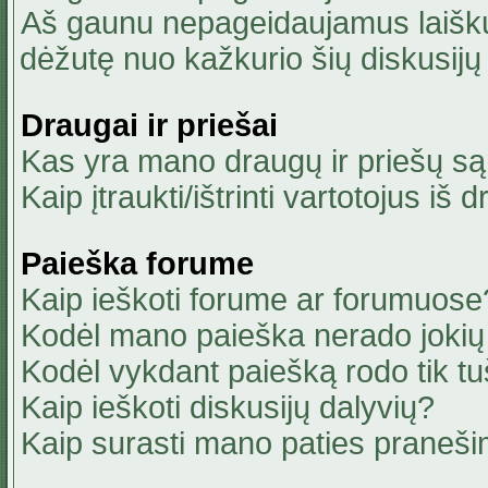
Aš gaunu nepageidaujamus laiškus
dėžutę nuo kažkurio šių diskusijų 
Draugai ir priešai
Kas yra mano draugų ir priešų są
Kaip įtraukti/ištrinti vartotojus i
Paieška forume
Kaip ieškoti forume ar forumuose
Kodėl mano paieška nerado jokių 
Kodėl vykdant paiešką rodo tik tu
Kaip ieškoti diskusijų dalyvių?
Kaip surasti mano paties praneši