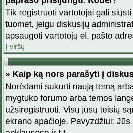
paprašo prisijungti. Kodėl?
Tik registruoti vartotojai gali siųs
tuomet, jeigu diskusijų administr
apsaugoti vartotojų el. pašto adr
Į viršų
» Kaip ką nors parašyti į disku
Norėdami sukurti naują temą arba
mygtuko forumo arba temos lange.
užsiregistruoti. Visų jūsų teisių
ekrano apačioje. Pavyzdžiui: Jūs g
apklausose ir t.t.