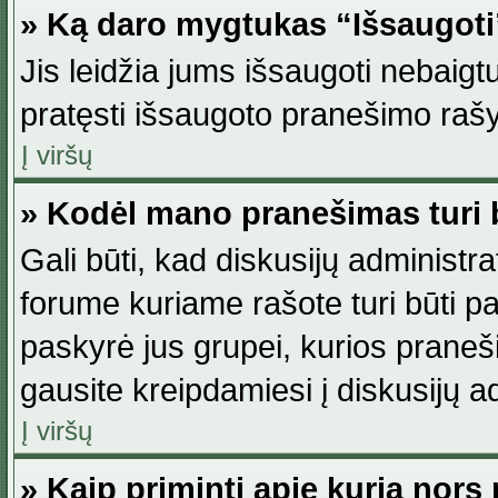
» Ką daro mygtukas “Išsaugot
Jis leidžia jums išsaugoti nebaig
pratęsti išsaugoto pranešimo rašy
Į viršų
» Kodėl mano pranešimas turi b
Gali būti, kad diskusijų administ
forume kuriame rašote turi būti pat
paskyrė jus grupei, kurios pranešim
gausite kreipdamiesi į diskusijų ad
Į viršų
» Kaip priminti apie kurią nor