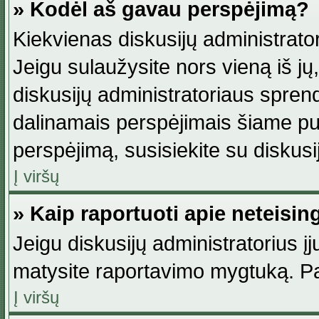
» Kodėl aš gavau perspėjimą?
Kiekvienas diskusijų administrator
Jeigu sulaužysite nors vieną iš jų,
diskusijų administratoriaus spre
dalinamais perspėjimais šiame pus
perspėjimą, susisiekite su diskusi
Į viršų
» Kaip raportuoti apie neteisi
Jeigu diskusijų administratorius į
matysite raportavimo mygtuką. Pa
Į viršų