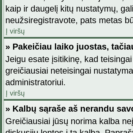
kaip ir daugelį kitų nustatymų, gali 
neužsiregistravote, pats metas būt
Į viršų
» Pakeičiau laiko juostas, tačia
Jeigu esate įsitikinę, kad teisingai
greičiausiai neteisingai nustatymas
administratoriui.
Į viršų
» Kalbų sąraše aš nerandu sav
Greičiausiai jūsų norima kalba neį
diskusijų lentos į tą kalbą. Papraš