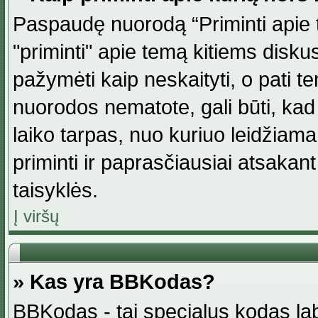
Paspaudę nuorodą “Priminti apie 
"priminti" apie temą kitiems disku
pažymėti kaip neskaityti, o pati t
nuorodos nematote, gali būti, ka
laiko tarpas, nuo kuriuo leidžiama
priminti ir paprasčiausiai atsakant į
taisyklės.
Į viršų
» Kas yra BBKodas?
BBKodas - tai specialus kodas la