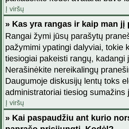
Į viršų
» Kas yra rangas ir kaip man jį 
Rangai žymi jūsų parašytų praneši
pažymimi ypatingi dalyviai, tokie 
tiesiogiai pakeisti rangų, kadangi 
Nerašinėkite nereikalingų praneš
Daugumoje diskusijų lentų toks e
administratoriai tiesiog sumažins
Į viršų
» Kai paspaudžiu ant kurio nor