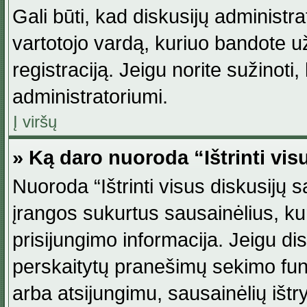
Gali būti, kad diskusijų administ
vartotojo vardą, kuriuo bandote užsi
registraciją. Jeigu norite sužinoti
administratoriumi.
Į viršų
» Ką daro nuoroda “Ištrinti vis
Nuoroda “Ištrinti visus diskusijų
įrangos sukurtus sausainėlius, ku
prisijungimo informacija. Jeigu disk
perskaitytų pranešimų sekimo funkc
arba atsijungimu, sausainėlių ištr