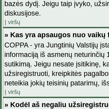
bazės dydį. Jeigu taip įvyko, užsir
diskusijose.
Į viršų
» Kas yra apsaugos nuo vaikų 
COPPA - yra Jungtinių Valstijų įst
informaciją iš asmenų neturinčių 1
sutikimą. Jeigu nesate įsitikinę, k
užsiregistruoti, kreipkitės pagalb
neteikia jokių teisinių patarimų, iš
Į viršų
» Kodėl aš negaliu užsiregistru