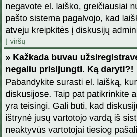
negavote el. laiško, greičiausiai 
pašto sistema pagalvojo, kad laiš
atveju kreipkitės į diskusijų admini
Į viršų
» Kažkada buvau užsiregistravęs
negaliu prisijungti. Ką daryti?!
Pabandykite surasti el. laišką, ku
diskusijose. Taip pat patikrinkite a
yra teisingi. Gali būti, kad diskus
ištrynė jūsų vartotojo vardą iš si
neaktyvūs vartotojai tiesiog paša