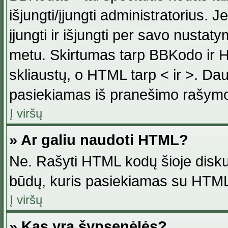
išjungti/įjungti administratorius. J
įjungti ir išjungti per savo nust
metu. Skirtumas tarp BBKodo ir H
skliaustų, o HTML tarp < ir >. Da
pasiekiamas iš pranešimo rašymo
Į viršų
» Ar galiu naudoti HTML?
Ne. Rašyti HTML kodų šioje disku
būdų, kuris pasiekiamas su HTML
Į viršų
» Kas yra šypsenėlės?