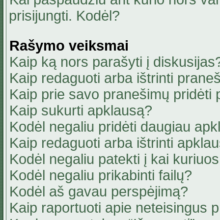
prisijungti. Kodėl?
Rašymo veiksmai
Kaip ką nors parašyti į diskusijas
Kaip redaguoti arba ištrinti pran
Kaip prie savo pranešimų pridėti
Kaip sukurti apklausą?
Kodėl negaliu pridėti daugiau ap
Kaip redaguoti arba ištrinti apkla
Kodėl negaliu patekti į kai kuriu
Kodėl negaliu prikabinti failų?
Kodėl aš gavau perspėjimą?
Kaip raportuoti apie neteisingus