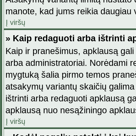
manote, kad jums reikia daugiau v
Į viršų
» Kaip redaguoti arba ištrinti 
Kaip ir pranešimus, apklausą gali 
arba administratoriai. Norėdami 
mygtuką šalia pirmo temos praneši
atsakymų variantų skaičių galima 
ištrinti arba redaguoti apklausą ga
apklausą nuo nesąžiningo apklaus
Į viršų