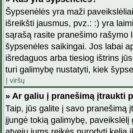
Šypsenėlės yra maži paveikslėlia
išreikšti jausmus, pvz.: :) yra lai
sąrašą rasite pranešimo rašymo la
šypsenėles saikingai. Jos labai 
išredaguos arba tiesiog ištrins jū
turi galimybę nustatyti, kiek šyp
Į viršų
» Ar galiu į pranešimą įtraukti 
Taip, jūs galite į savo pranešimą į
įjungė tokią galimybę, paveikslėlį g
atveju jums reikės nurodyti kelią i