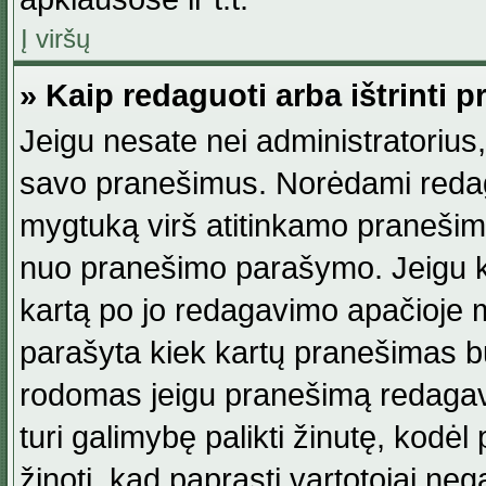
Į viršų
» Kaip redaguoti arba ištrinti 
Jeigu nesate nei administratorius, n
savo pranešimus. Norėdami reda
mygtuką virš atitinkamo pranešimo. 
nuo pranešimo parašymo. Jeigu ka
kartą po jo redagavimo apačioje m
parašyta kiek kartų pranešimas b
rodomas jeigu pranešimą redagavo
turi galimybę palikti žinutę, kodė
žinoti, kad paprasti vartotojai nega