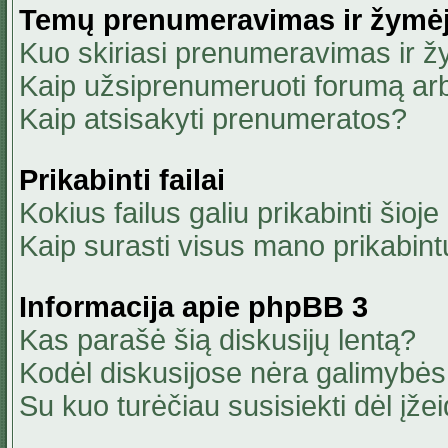
Temų prenumeravimas ir žymė
Kuo skiriasi prenumeravimas ir 
Kaip užsiprenumeruoti forumą ar
Kaip atsisakyti prenumeratos?
Prikabinti failai
Kokius failus galiu prikabinti šioje
Kaip surasti visus mano prikabint
Informacija apie phpBB 3
Kas parašė šią diskusijų lentą?
Kodėl diskusijose nėra galimybė
Su kuo turėčiau susisiekti dėl įžei