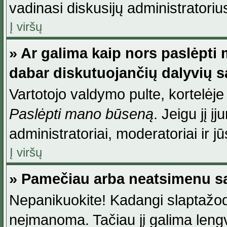
vadinasi diskusijų administratoriu
Į viršų
» Ar galima kaip nors paslėpti
dabar diskutuojančių dalyvių 
Vartotojo valdymo pulte, kortelėje
Paslėpti mano būseną
. Jeigu jį į
administratoriai, moderatoriai ir j
Į viršų
» Pamečiau arba neatsimenu sa
Nepanikuokite! Kadangi slaptažod
neįmanoma. Tačiau jį galima lengva