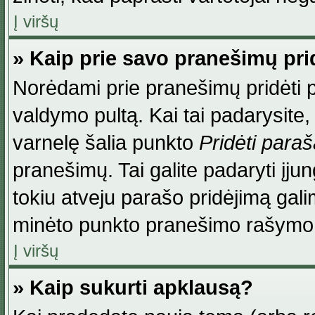
Į viršų
» Kaip prie savo pranešimų pri
Norėdami prie pranešimų pridėti par
valdymo pultą. Kai tai padarysite
varnelę šalia punkto
Pridėti para
pranešimų. Tai galite padaryti įj
tokiu atveju parašo pridėjimą gal
minėto punkto pranešimo rašymo
Į viršų
» Kaip sukurti apklausą?