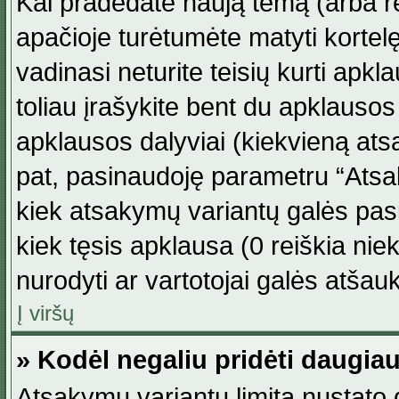
Kai pradedate naują temą (arba r
apačioje turėtumėte matyti kortel
vadinasi neturite teisių kurti apk
toliau įrašykite bent du apklauso
apklausos dalyviai (kiekvieną atsa
pat, pasinaudoję parametru “Atsaky
kiek atsakymų variantų galės pasi
kiek tęsis apklausa (0 reiškia niek
nurodyti ar vartotojai galės atšauk
Į viršų
» Kodėl negaliu pridėti daugi
Atsakymų variantų limitą nustato d