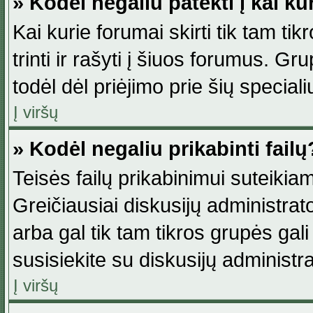
» Kodėl negaliu patekti į kai k
Kai kurie forumai skirti tik tam ti
trinti ir rašyti į šiuos forumus. G
todėl dėl priėjimo prie šių special
Į viršų
» Kodėl negaliu prikabinti failų
Teisės failų prikabinimui suteikia
Greičiausiai diskusijų administrato
arba gal tik tam tikros grupės gali 
susisiekite su diskusijų administra
Į viršų