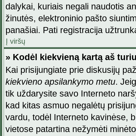
dalykai, kuriais negali naudotis an
žinutės, elektroninio pašto siunti
panašiai. Pati registracija užtrunka
Į viršų
» Kodėl kiekvieną kartą aš turiu
Kai prisijungiate prie diskusijų p
kiekvieno apsilankymo metu
. Jei
tik uždarysite savo Interneto na
kad kitas asmuo negalėtų prisiju
vardu, todėl Interneto kavinėse, b
vietose patartina nežymėti minėt