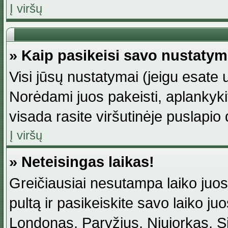
Į viršų
» Kaip pasikeisi savo nustaty
Visi jūsų nustatymai (jeigu esat
Norėdami juos pakeisti, aplankyki
visada rasite viršutinėje puslapio
Į viršų
» Neteisingas laikas!
Greičiausiai nesutampa laiko juost
pultą ir pasikeiskite savo laiko juos
Londonas, Paryžius, Niujorkas, Sidn