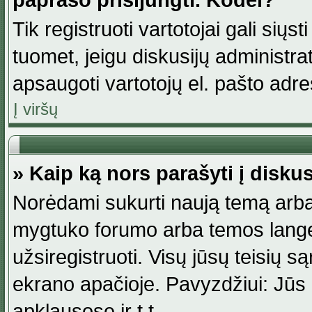
paprašo prisijungti. Kodėl?
Tik registruoti vartotojai gali siųs
tuomet, jeigu diskusijų administr
apsaugoti vartotojų el. pašto adr
Į viršų
» Kaip ką nors parašyti į disku
Norėdami sukurti naują temą arba
mygtuko forumo arba temos lange.
užsiregistruoti. Visų jūsų teisių
ekrano apačioje. Pavyzdžiui: Jūs g
apklausose ir t.t.