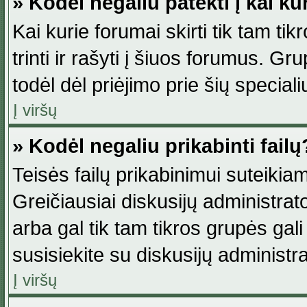
» Kodėl negaliu patekti į kai k
Kai kurie forumai skirti tik tam ti
trinti ir rašyti į šiuos forumus. G
todėl dėl priėjimo prie šių special
Į viršų
» Kodėl negaliu prikabinti failų
Teisės failų prikabinimui suteikia
Greičiausiai diskusijų administrato
arba gal tik tam tikros grupės gali 
susisiekite su diskusijų administra
Į viršų