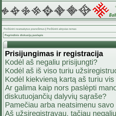
Peržiūrėti neatsakytus pranešimus
|
Peržiūrėti aktyvias temas
Pagrindinis diskusijų puslapis
Prisijungimas ir registracija
Kodėl aš negaliu prisijungti?
Kodėl aš iš viso turiu užsiregistru
Kodėl kiekvieną kartą aš turiu vis 
Ar galima kaip nors paslėpti mano
diskutuojančių dalyvių sąraše?
Pamečiau arba neatsimenu savo 
Aš užsiregistravau, tačiau negaliu 