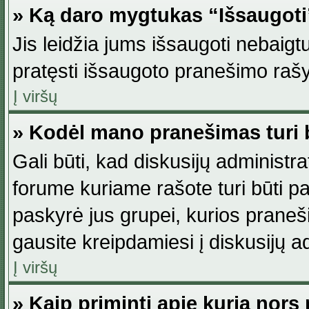
» Ką daro mygtukas “Išsaugot
Jis leidžia jums išsaugoti nebaig
pratęsti išsaugoto pranešimo rašy
Į viršų
» Kodėl mano pranešimas turi b
Gali būti, kad diskusijų administ
forume kuriame rašote turi būti pat
paskyrė jus grupei, kurios pranešim
gausite kreipdamiesi į diskusijų ad
Į viršų
» Kaip priminti apie kurią nor