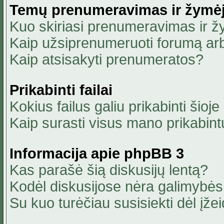
Temų prenumeravimas ir žymė
Kuo skiriasi prenumeravimas ir 
Kaip užsiprenumeruoti forumą ar
Kaip atsisakyti prenumeratos?
Prikabinti failai
Kokius failus galiu prikabinti šioje
Kaip surasti visus mano prikabint
Informacija apie phpBB 3
Kas parašė šią diskusijų lentą?
Kodėl diskusijose nėra galimybė
Su kuo turėčiau susisiekti dėl įžei