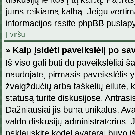
jums reikiamą kalbą. Jeigu vertim
informacijos rasite phpBB puslapy
Į viršų
» Kaip įsidėti paveikslėlį po s
Iš viso gali būti du paveikslėliai š
naudojate, pirmasis paveikslėlis y
žvaigždučių arba taškelių eilutė, 
statusą turite diskusijose. Antras
Dažniausiai jis būna unikalus. Avat
valdo diskusijų administratorius. J
paklauskite kodėl avatarai buvo iš