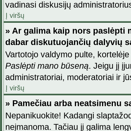
vadinasi diskusijų administratoriu
Į viršų
» Ar galima kaip nors paslėpti
dabar diskutuojančių dalyvių 
Vartotojo valdymo pulte, kortelėje
Paslėpti mano būseną
. Jeigu jį į
administratoriai, moderatoriai ir j
Į viršų
» Pamečiau arba neatsimenu sa
Nepanikuokite! Kadangi slaptažod
neįmanoma. Tačiau jį galima lengva