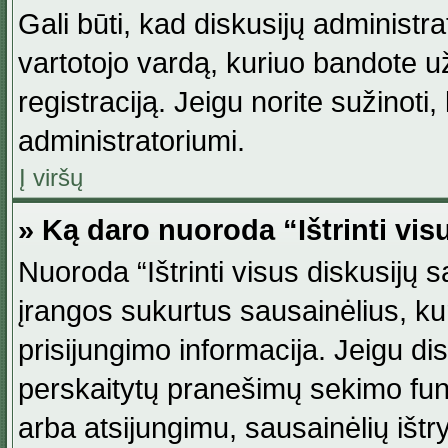
Gali būti, kad diskusijų administ
vartotojo vardą, kuriuo bandote užsi
registraciją. Jeigu norite sužinoti
administratoriumi.
Į viršų
» Ką daro nuoroda “Ištrinti vis
Nuoroda “Ištrinti visus diskusijų
įrangos sukurtus sausainėlius, ku
prisijungimo informacija. Jeigu disk
perskaitytų pranešimų sekimo funkc
arba atsijungimu, sausainėlių ištr