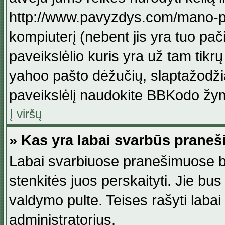
http://www.pavyzdys.com/mano-pave
kompiuterį (nebent jis yra tuo pačiu
paveikslėlio kuris yra už tam tikr
yahoo pašto dėžučių, slaptažodžia
paveikslėlį naudokite BBKodo žym
Į viršų
» Kas yra labai svarbūs praneš
Labai svarbiuose pranešimuose būn
stenkitės juos perskaityti. Jie bus
valdymo pulte. Teises rašyti labai
administratorius.