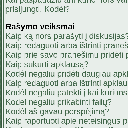
prisijungti. Kodėl?
Rašymo veiksmai
Kaip ką nors parašyti į diskusijas
Kaip redaguoti arba ištrinti pran
Kaip prie savo pranešimų pridėti
Kaip sukurti apklausą?
Kodėl negaliu pridėti daugiau ap
Kaip redaguoti arba ištrinti apkla
Kodėl negaliu patekti į kai kuriu
Kodėl negaliu prikabinti failų?
Kodėl aš gavau perspėjimą?
Kaip raportuoti apie neteisingus