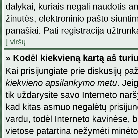
dalykai, kuriais negali naudotis an
žinutės, elektroninio pašto siunti
panašiai. Pati registracija užtrunka
Į viršų
» Kodėl kiekvieną kartą aš turiu
Kai prisijungiate prie diskusijų p
kiekvieno apsilankymo metu
. Jei
tik uždarysite savo Interneto na
kad kitas asmuo negalėtų prisiju
vardu, todėl Interneto kavinėse, b
vietose patartina nežymėti minėt