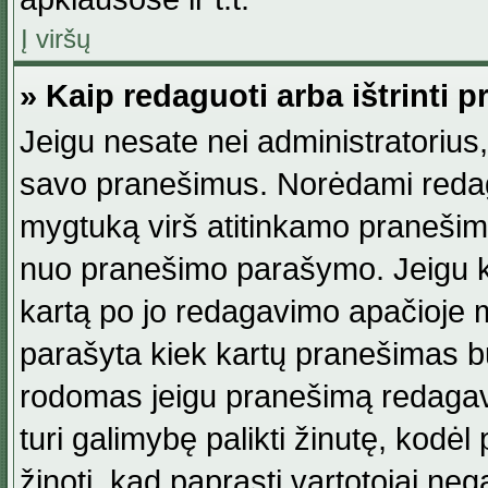
Į viršų
» Kaip redaguoti arba ištrinti 
Jeigu nesate nei administratorius, n
savo pranešimus. Norėdami reda
mygtuką virš atitinkamo pranešimo. 
nuo pranešimo parašymo. Jeigu ka
kartą po jo redagavimo apačioje m
parašyta kiek kartų pranešimas b
rodomas jeigu pranešimą redagavo
turi galimybę palikti žinutę, kodė
žinoti, kad paprasti vartotojai nega