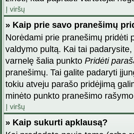
Į viršų
» Kaip prie savo pranešimų pri
Norėdami prie pranešimų pridėti par
valdymo pultą. Kai tai padarysite
varnelę šalia punkto
Pridėti para
pranešimų. Tai galite padaryti įj
tokiu atveju parašo pridėjimą gal
minėto punkto pranešimo rašymo
Į viršų
» Kaip sukurti apklausą?