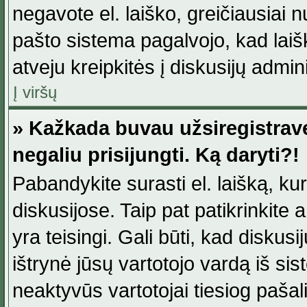
negavote el. laiško, greičiausiai 
pašto sistema pagalvojo, kad laiš
atveju kreipkitės į diskusijų admini
Į viršų
» Kažkada buvau užsiregistravęs
negaliu prisijungti. Ką daryti?!
Pabandykite surasti el. laišką, ku
diskusijose. Taip pat patikrinkite a
yra teisingi. Gali būti, kad diskus
ištrynė jūsų vartotojo vardą iš si
neaktyvūs vartotojai tiesiog paša