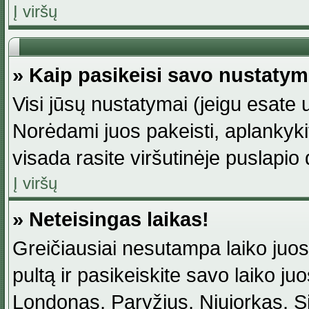
Į viršų
» Kaip pasikeisi savo nustaty
Visi jūsų nustatymai (jeigu esat
Norėdami juos pakeisti, aplankyki
visada rasite viršutinėje puslapio
Į viršų
» Neteisingas laikas!
Greičiausiai nesutampa laiko juost
pultą ir pasikeiskite savo laiko juos
Londonas, Paryžius, Niujorkas, Sidn