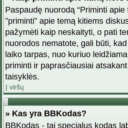
Paspaudę nuorodą “Priminti apie 
"priminti" apie temą kitiems disku
pažymėti kaip neskaityti, o pati t
nuorodos nematote, gali būti, ka
laiko tarpas, nuo kuriuo leidžiama
priminti ir paprasčiausiai atsakant į
taisyklės.
Į viršų
» Kas yra BBKodas?
BBKodas - tai specialus kodas la