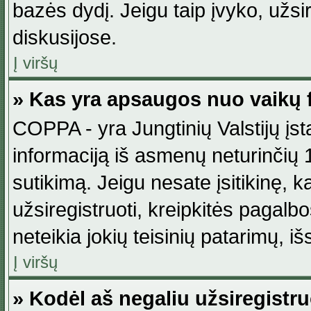
bazės dydį. Jeigu taip įvyko, užsir
diskusijose.
Į viršų
» Kas yra apsaugos nuo vaikų 
COPPA - yra Jungtinių Valstijų įst
informaciją iš asmenų neturinčių 1
sutikimą. Jeigu nesate įsitikinę, k
užsiregistruoti, kreipkitės pagalb
neteikia jokių teisinių patarimų, iš
Į viršų
» Kodėl aš negaliu užsiregistru