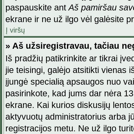
paspauskite ant
Aš pamiršau savo
ekrane ir ne už ilgo vėl galėsite pri
Į viršų
» Aš užsiregistravau, tačiau neg
Iš pradžių patikrinkite ar tikrai įv
jie teisingi, galėjo atsitikti viena
įjungė specialią apsaugos nuo va
pasirinkote, kad jums dar nėra 13
ekrane. Kai kurios diskusijų lentos
aktyvuotų administratorius arba jū
registracijos metu. Ne už ilgo turi