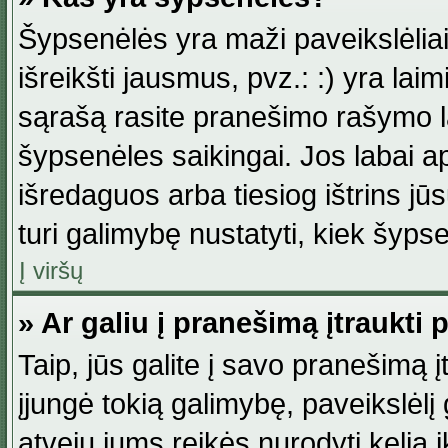
Šypsenėlės yra maži paveikslėlia
išreikšti jausmus, pvz.: :) yra lai
sąrašą rasite pranešimo rašymo la
šypsenėles saikingai. Jos labai 
išredaguos arba tiesiog ištrins jū
turi galimybę nustatyti, kiek šyp
Į viršų
» Ar galiu į pranešimą įtraukti 
Taip, jūs galite į savo pranešimą į
įjungė tokią galimybę, paveikslėlį g
atveju jums reikės nurodyti kelią i