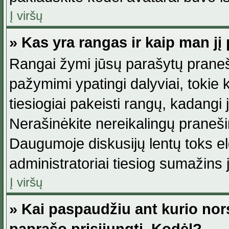
Į viršų
» Kas yra rangas ir kaip man jį 
Rangai žymi jūsų parašytų praneši
pažymimi ypatingi dalyviai, tokie 
tiesiogiai pakeisti rangų, kadangi 
Nerašinėkite nereikalingų praneš
Daugumoje diskusijų lentų toks e
administratoriai tiesiog sumažins
Į viršų
» Kai paspaudžiu ant kurio nor