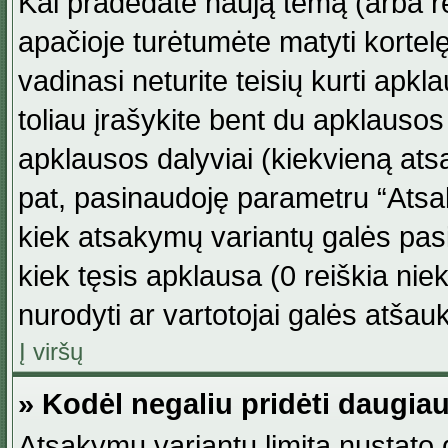
Kai pradedate naują temą (arba r
apačioje turėtumėte matyti kortel
vadinasi neturite teisių kurti apk
toliau įrašykite bent du apklauso
apklausos dalyviai (kiekvieną atsa
pat, pasinaudoję parametru “Atsaky
kiek atsakymų variantų galės pasi
kiek tęsis apklausa (0 reiškia niek
nurodyti ar vartotojai galės atšauk
Į viršų
» Kodėl negaliu pridėti daugi
Atsakymų variantų limitą nustato d