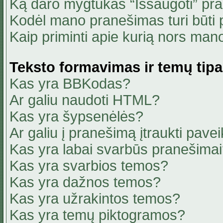
Ką daro mygtukas “Išsaugoti” pr
Kodėl mano pranešimas turi būti p
Kaip priminti apie kurią nors ma
Teksto formavimas ir temų tipa
Kas yra BBKodas?
Ar galiu naudoti HTML?
Kas yra šypsenėlės?
Ar galiu į pranešimą įtraukti pavei
Kas yra labai svarbūs pranešima
Kas yra svarbios temos?
Kas yra dažnos temos?
Kas yra užrakintos temos?
Kas yra temų piktogramos?