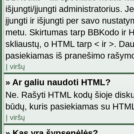
išjungti/įjungti administratorius. J
įjungti ir išjungti per savo nust
metu. Skirtumas tarp BBKodo ir H
skliaustų, o HTML tarp < ir >. Da
pasiekiamas iš pranešimo rašymo
Į viršų
» Ar galiu naudoti HTML?
Ne. Rašyti HTML kodų šioje disku
būdų, kuris pasiekiamas su HTML
Į viršų
» Kas yra šypsenėlės?