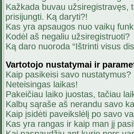
Kažkada buvau užsiregistravęs, ta
prisijungti. Ką daryti?!
Kas yra apsaugos nuo vaikų fun
Kodėl aš negaliu užsiregistruoti?
Ką daro nuoroda “Ištrinti visus di
Vartotojo nustatymai ir parame
Kaip pasikeisi savo nustatymus?
Neteisingas laikas!
Pakeičiau laiko juostas, tačiau lai
Kalbų sąraše aš nerandu savo ka
Kaip įsidėti paveikslėlį po savo v
Kas yra rangas ir kaip man jį pasi
Kai paspaudžiu ant kurio nors va