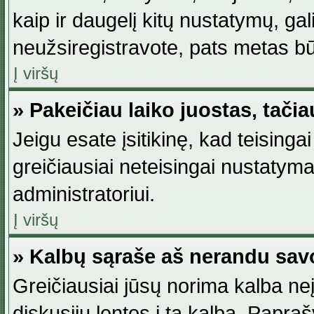
kaip ir daugelį kitų nustatymų, gali 
neužsiregistravote, pats metas būt
Į viršų
» Pakeičiau laiko juostas, tačia
Jeigu esate įsitikinę, kad teisingai
greičiausiai neteisingai nustatymas
administratoriui.
Į viršų
» Kalbų sąraše aš nerandu sav
Greičiausiai jūsų norima kalba neį
diskusijų lentos į tą kalbą. Papraš