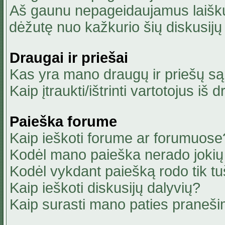
Aš gaunu nepageidaujamus laiškus
dėžutę nuo kažkurio šių diskusijų 
Draugai ir priešai
Kas yra mano draugų ir priešų są
Kaip įtraukti/ištrinti vartotojus i
Paieška forume
Kaip ieškoti forume ar forumuose
Kodėl mano paieška nerado jokių 
Kodėl vykdant paiešką rodo tik tu
Kaip ieškoti diskusijų dalyvių?
Kaip surasti mano paties praneši