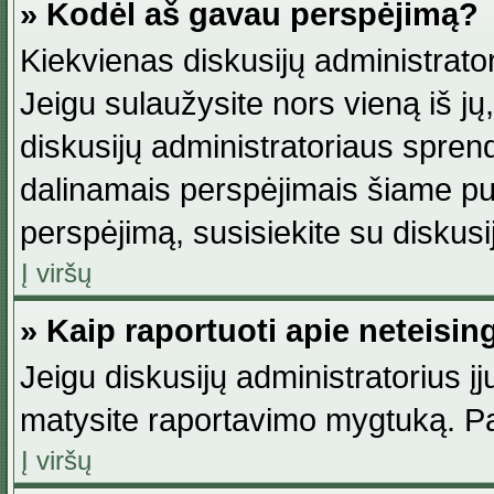
» Kodėl aš gavau perspėjimą?
Kiekvienas diskusijų administrator
Jeigu sulaužysite nors vieną iš jų,
diskusijų administratoriaus spre
dalinamais perspėjimais šiame pus
perspėjimą, susisiekite su diskusi
Į viršų
» Kaip raportuoti apie neteisi
Jeigu diskusijų administratorius į
matysite raportavimo mygtuką. Pa
Į viršų