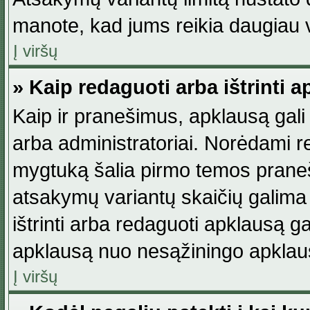
manote, kad jums reikia daugiau v
Į viršų
» Kaip redaguoti arba ištrinti 
Kaip ir pranešimus, apklausą gali 
arba administratoriai. Norėdami 
mygtuką šalia pirmo temos praneši
atsakymų variantų skaičių galima 
ištrinti arba redaguoti apklausą ga
apklausą nuo nesąžiningo apklaus
Į viršų