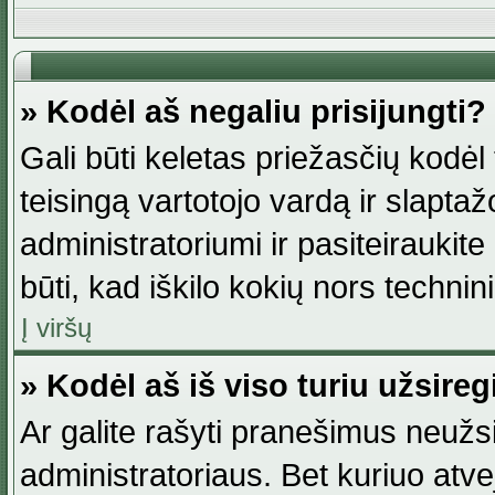
» Kodėl aš negaliu prisijungti?
Gali būti keletas priežasčių kodėl t
teisingą vartotojo vardą ir slaptažod
administratoriumi ir pasiteiraukite
būti, kad iškilo kokių nors technini
Į viršų
» Kodėl aš iš viso turiu užsireg
Ar galite rašyti pranešimus neužsi
administratoriaus. Bet kuriuo atv