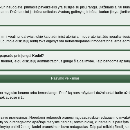
s, kurį naudojate, pirmasis paveikslėlis yra susijęs su jūsų rangu. Dažniausiai tai bū
ataras. Dažniausiai jis būna unikalus. Avatarų galimybę ir būdą, kuriuo jie yra įkeliam
i ypatingi dalyviai, tokie kaip administratoriai ar moderatoriai. Jūs negalite tiesi
gumoje diskusijų lentų toks elgesys yra netoleruojamas ir moderatoriai arba admin
paprašo prisijungti. Kodėl?
ir tik tuomet, jeigu diskusijų administratorius įjungė šią galimybę. Taip bandoma aps
Rašymo veiksmai
 mygtuko forumo arba temos lange. Prieš ką nors rašydami dažniausiai turite užsir
pklausose ir t.t.
i tik savo pranešimus. Norėdami redaguoti pranešimą paspauskite redagavimo mygtuką v
tą po jo redagavimo apačioje matysite nedidelį teksto bloką, kuriame bus parašyt
ybę palikti žinutę, kodėl pranešimas buvo redaguotas. Taip pat reikėtų žinoti, kad pa