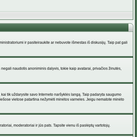
administratoriumi ir pasiteiraukite ar nebuvote išmestas iš diskusijų. Taip pat gali
 negali naudotis anoniminis dalyvis, tokie kaip avatarai, privačios žinutės,
s, kai tik uždarysite savo Interneto naršyklės langą. Taip padaryta saugumo
 viešose vietose patartina nežymėti minėtos varneles. Jeigu nematote minėto
ratoriai, moderatoriai ir jūs pats. Tapsite vienu iš paslėptų vartotojų.