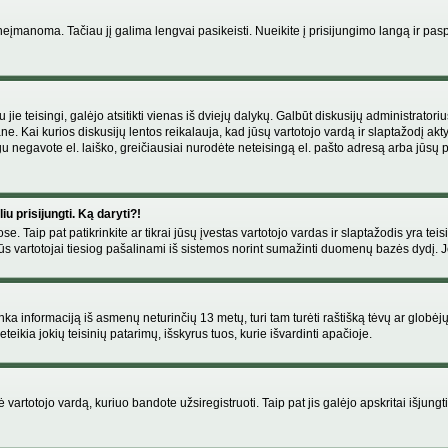
manoma. Tačiau jį galima lengvai pasikeisti. Nueikite į prisijungimo langą ir pas
eigu jie teisingi, galėjo atsitikti vienas iš dviejų dalykų. Galbūt diskusijų administr
e. Kai kurios diskusijų lentos reikalauja, kad jūsų vartotojo vardą ir slaptažodį akt
Jeigu negavote el. laiško, greičiausiai nurodėte neteisingą el. pašto adresą arba jūsų
u prisijungti. Ką daryti?!
se. Taip pat patikrinkite ar tikrai jūsų įvestas vartotojo vardas ir slaptažodis yra teis
s vartotojai tiesiog pašalinami iš sistemos norint sumažinti duomenų bazės dydį. Jeig
enka informaciją iš asmenų neturinčių 13 metų, turi tam turėti raštišką tėvų ar globėj
eikia jokių teisinių patarimų, išskyrus tuos, kurie išvardinti apačioje.
artotojo vardą, kuriuo bandote užsiregistruoti. Taip pat jis galėjo apskritai išjungti 