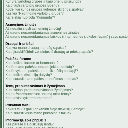
Kur yra vartotojų grupės ir kaip prie jų prisijungti?
Kaip tapti vartotojų grupės lyderiu?
Kodėl kai kurios grupės rodomos skirtinga spalva?
Kas yra “Pagrindinė vartotojų grupė”?
Ką reiškia nuoroda “Komanda”?
Asmeninės žinutės
Aš negaliu siųsti asmeninių žinučių!
Aš gaunu nepageidaujamas asmenines žinutes!
Aš gaunu nepageidaujamus laiškus ir internetines šiukšles (spam) į savo pašto 
Draugai ir priešai
Kas yra mano draugų ir priešų sąrašai?
Kaip įtraukti/ištrinti vartotojus iš draugų ar priešų sąrašo?
Paieška forume
Kaip ieškoti forume ar forumuose?
Kodėl mano paieška nerado jokių rezultatų?
Kodėl vykdant paiešką rodo tik tuščią puslapį!?
Kaip ieškoti diskusijų dalyvių?
Kaip surasti mano paties pranešimus ir temas?
Temų prenumeravimas ir žymėjimas
Kuo skiriasi prenumeravimas ir žymėjimas?
Kaip užsiprenumeruoti forumą arba temą?
Kaip atsisakyti prenumeratos?
Prikabinti failai
Kokius failus galiu prikabinti šioje diskusijų lentoje?
Kaip surasti visus mano prikabintus failus?
Informacija apie phpBB 3
Kas parašė šią diskusijų lentą?