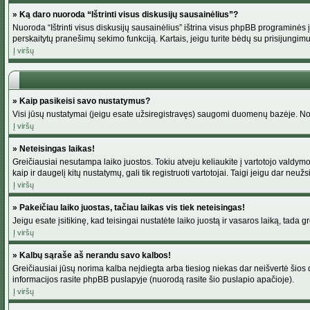
» Ką daro nuoroda “Ištrinti visus diskusijų sausainėlius”?
Nuoroda “Ištrinti visus diskusijų sausainėlius” ištrina visus phpBB programinės į
perskaitytų pranešimų sekimo funkciją. Kartais, jeigu turite bėdų su prisijungimu
Į viršų
» Kaip pasikeisi savo nustatymus?
Visi jūsų nustatymai (jeigu esate užsiregistravęs) saugomi duomenų bazėje. Norė
Į viršų
» Neteisingas laikas!
Greičiausiai nesutampa laiko juostos. Tokiu atveju keliaukite į vartotojo valdymo pu
kaip ir daugelį kitų nustatymų, gali tik registruoti vartotojai. Taigi jeigu dar neuž
Į viršų
» Pakeičiau laiko juostas, tačiau laikas vis tiek neteisingas!
Jeigu esate įsitikinę, kad teisingai nustatėte laiko juostą ir vasaros laiką, tada 
Į viršų
» Kalbų sąraše aš nerandu savo kalbos!
Greičiausiai jūsų norima kalba neįdiegta arba tiesiog niekas dar neišvertė šios d
informacijos rasite phpBB puslapyje (nuorodą rasite šio puslapio apačioje).
Į viršų