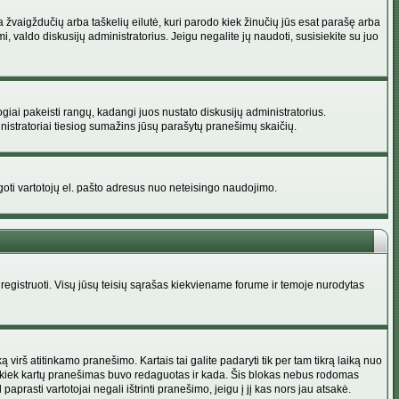
na žvaigždučių arba taškelių eilutė, kuri parodo kiek žinučių jūs esat parašę arba
i, valdo diskusijų administratorius. Jeigu negalite jų naudoti, susisiekite su juo
ogiai pakeisti rangų, kadangi juos nustato diskusijų administratorius.
istratoriai tiesiog sumažins jūsų parašytų pranešimų skaičių.
augoti vartotojų el. pašto adresus nuo neteisingo naudojimo.
egistruoti. Visų jūsų teisių sąrašas kiekviename forume ir temoje nurodytas
irš atitinkamo pranešimo. Kartais tai galite padaryti tik per tam tikrą laiką nuo
a kiek kartų pranešimas buvo redaguotas ir kada. Šis blokas nebus rodomas
prasti vartotojai negali ištrinti pranešimo, jeigu į jį kas nors jau atsakė.