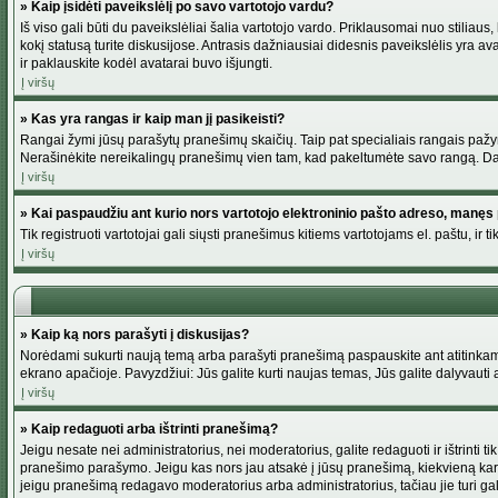
» Kaip įsidėti paveikslėlį po savo vartotojo vardu?
Iš viso gali būti du paveikslėliai šalia vartotojo vardo. Priklausomai nuo stiliau
kokį statusą turite diskusijose. Antrasis dažniausiai didesnis paveikslėlis yra av
ir paklauskite kodėl avatarai buvo išjungti.
Į viršų
» Kas yra rangas ir kaip man jį pasikeisti?
Rangai žymi jūsų parašytų pranešimų skaičių. Taip pat specialiais rangais pažymim
Nerašinėkite nereikalingų pranešimų vien tam, kad pakeltumėte savo rangą. Dau
Į viršų
» Kai paspaudžiu ant kurio nors vartotojo elektroninio pašto adreso, manęs 
Tik registruoti vartotojai gali siųsti pranešimus kitiems vartotojams el. paštu, 
Į viršų
» Kaip ką nors parašyti į diskusijas?
Norėdami sukurti naują temą arba parašyti pranešimą paspauskite ant atitinkamo
ekrano apačioje. Pavyzdžiui: Jūs galite kurti naujas temas, Jūs galite dalyvauti a
Į viršų
» Kaip redaguoti arba ištrinti pranešimą?
Jeigu nesate nei administratorius, nei moderatorius, galite redaguoti ir ištrint
pranešimo parašymo. Jeigu kas nors jau atsakė į jūsų pranešimą, kiekvieną kar
jeigu pranešimą redagavo moderatorius arba administratorius, tačiau jie turi galim