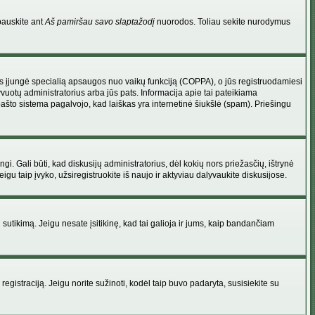
pauskite ant
Aš pamiršau savo slaptažodį
nuorodos. Toliau sekite nurodymus
atorius įjungė specialią apsaugos nuo vaikų funkciją (COPPA), o jūs registruodamiesi
yvuotų administratorius arba jūs pats. Informacija apie tai pateikiama
 pašto sistema pagalvojo, kad laiškas yra internetinė šiukšlė (spam). Priešingu
ingi. Gali būti, kad diskusijų administratorius, dėl kokių nors priežasčių, ištrynė
u taip įvyko, užsiregistruokite iš naujo ir aktyviau dalyvaukite diskusijose.
ų sutikimą. Jeigu nesate įsitikinę, kad tai galioja ir jums, kaip bandančiam
registraciją. Jeigu norite sužinoti, kodėl taip buvo padaryta, susisiekite su