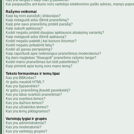
Kas yra rangas ir kaip man jį pasikeisti?
Kai paspaudžiu ant kurio nors vartotojo elektroninio pašto adreso, manęs papra
Rašymo veiksmai
Kaip ką nors parašyti į diskusijas?
Kaip redaguoti arba ištrinti pranešimą?
Kaip prie savo pranešimų pridėti parašą?
Kaip sukurti apklausą?
Kodėl negaliu pridėti daugiau apklausos atsakymų variantų?
Kaip redaguoti arba ištrinti apklausą?
Kodėl negaliu patekti į kai kuriuos forumus?
Kodėl negaliu prikabinti failų?
Kodėl aš gavau perspėjimą?
Kaip raportuoti apie neteisingus pranešimus moderatoriui?
Ką daro mygtukas “Išsaugoti” pranešimo rašymo lange?
Kodėl mano pranešimas turi būti patvirtintas?
Kaip priminti apie kurią nors mano temą?
Teksto formavimas ir temų tipai
Kas yra BBKodas?
Ar galiu naudoti HTML?
Kas yra šypsenėlės?
Ar galiu į pranešimą įtraukti paveikslėlį?
Kas yra labai svarbūs pranešimai?
Kas yra svarbios temos?
Kas yra dažnos temos?
Kas yra užrakintos temos?
Kas yra temų piktogramos?
Vartotojų lygiai ir grupės
Kas yra administratoriai?
Kas yra moderatoriai?
Kas yra vartotojų grupės?