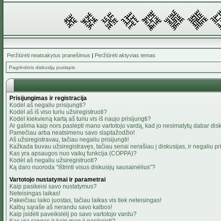
Peržiūrėti neatsakytus pranešimus
|
Peržiūrėti aktyvias temas
Pagrindinis diskusijų puslapis
Prisijungimas ir registracija
Kodėl aš negaliu prisijungti?
Kodėl aš iš viso turiu užsiregistruoti?
Kodėl kiekvieną kartą aš turiu vis iš naujo prisijungti?
Ar galima kaip nors paslėpti mano vartotojo vardą, kad jo nesimatytų dabar dis
Pamečiau arba neatsimenu savo slaptažodžio!
Aš užsiregistravau, tačiau negaliu prisijungti!
Kažkada buvau užsiregistravęs, tačiau senai nerašiau į diskusijas, ir negaliu pris
Kas yra apsaugos nuo vaikų funkcija (COPPA)?
Kodėl aš negaliu užsiregistruoti?
Ką daro nuoroda “Ištrinti visus diskusijų sausainėlius”?
Vartotojo nustatymai ir parametrai
Kaip pasikeisi savo nustatymus?
Neteisingas laikas!
Pakeičiau laiko juostas, tačiau laikas vis tiek neteisingas!
Kalbų sąraše aš nerandu savo kalbos!
Kaip įsidėti paveikslėlį po savo vartotojo vardu?