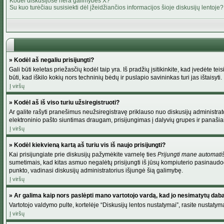
Kodėl diskusijose nėra galimybės X?
Su kuo turėčiau susisiekti dėl įžeidžiančios informacijos šioje diskusijų lentoje?
» Kodėl aš negaliu prisijungti?
Gali būti keletas priežasčių kodėl taip yra. Iš pradžių įsitikinkite, kad įvedėte tei
būti, kad iškilo kokių nors techninių bėdų ir puslapio savininkas turi jas ištaisyti.
Į viršų
» Kodėl aš iš viso turiu užsiregistruoti?
Ar galite rašyti pranešimus neužsiregistravę priklauso nuo diskusijų administrato
elektroninio pašto siuntimas draugam, prisijungimas į dalyvių grupes ir panašiai. 
Į viršų
» Kodėl kiekvieną kartą aš turiu vis iš naujo prisijungti?
Kai prisijungiate prie diskusijų pažymėkite varnelę ties
Prijungti mane automati
sumetimais, kad kitas asmuo negalėtų prisijungti iš jūsų kompiuterio pasinaudod
punkto, vadinasi diskusijų administratorius išjungė šią galimybę.
Į viršų
» Ar galima kaip nors paslėpti mano vartotojo vardą, kad jo nesimatytų dab
Vartotojo valdymo pulte, kortelėje “Diskusijų lentos nustatymai”, rasite nustaty
Į viršų