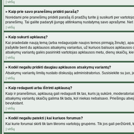
Į viršų
» Kaip prie savo pranešimų pridėti parašą?
Norėdami prie pranešimų pridėti parašą iš pradžių turite jį susikurti per vartot
pranešimų. Tai galite padaryti įjungę atitinkamą nustatymą savo aprašyme. Net 
Į viršų
» Kaip sukurti apklausą?
Kai pradedate naują temą (arba redaguojate naujos temos pirmąją žinutę), apačio
įrašykite bent du apklausos atsakymų variantus, už kuriuos balsuos apklausos dal
atsakymų variantų galės pasirinkti vartotojas apklausos metu, dienų skaičių, kiek
Į viršų
» Kodėl negaliu pridėti daugiau apklausos atsakymų variantų?
Atsakymų variantų limitą nustato diskusijų administratorius. Susisiekite su juo,
Į viršų
» Kaip redaguoti arba ištrinti apklausą?
Kaip ir pranešimus, apklausą gali redaguoti tik tas, kuris ją sukūrė, moderator
atsakymų variantų skaičių galima tik tada, kol niekas nebalsavo. Priešingu atve
bevykstant.
Į viršų
» Kodėl negaliu patekti į kai kuriuos forumus?
Kai kurie forumai skirti tik tam tikroms vartotojų grupėms. Tik jos gali peržiūrėti,
Į viršų