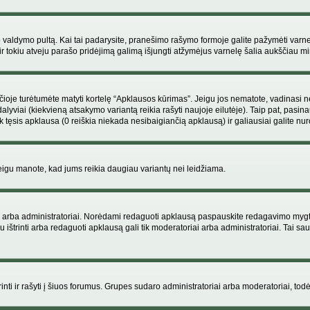
ojo valdymo pultą. Kai tai padarysite, pranešimo rašymo formoje galite pažymėti varn
ir tokiu atveju parašo pridėjimą galimą išjungti atžymėjus varnelę šalia aukščiau
je turėtumėte matyti kortelę “Apklausos kūrimas”. Jeigu jos nematote, vadinasi netu
yviai (kiekvieną atsakymo variantą reikia rašyti naujoje eilutėje). Taip pat, pasina
 tęsis apklausa (0 reiškia niekada nesibaigiančią apklausą) ir galiausiai galite nuro
 jeigu manote, kad jums reikia daugiau variantų nei leidžiama.
iai arba administratoriai. Norėdami redaguoti apklausą paspauskite redagavimo mygt
ju ištrinti arba redaguoti apklausą gali tik moderatoriai arba administratoriai. Tai
 trinti ir rašyti į šiuos forumus. Grupes sudaro administratoriai arba moderatoriai, todė