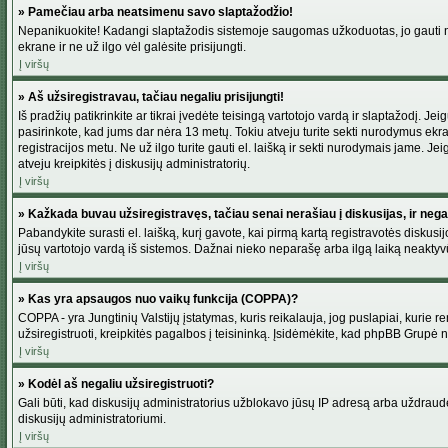
» Pamečiau arba neatsimenu savo slaptažodžio!
Nepanikuokite! Kadangi slaptažodis sistemoje saugomas užkoduotas, jo gauti neį
ekrane ir ne už ilgo vėl galėsite prisijungti.
Į viršų
» Aš užsiregistravau, tačiau negaliu prisijungti!
Iš pradžių patikrinkite ar tikrai įvedėte teisingą vartotojo vardą ir slaptažodį. J
pasirinkote, kad jums dar nėra 13 metų. Tokiu atveju turite sekti nurodymus ekran
registracijos metu. Ne už ilgo turite gauti el. laišką ir sekti nurodymais jame. 
atveju kreipkitės į diskusijų administratorių.
Į viršų
» Kažkada buvau užsiregistravęs, tačiau senai nerašiau į diskusijas, ir negali
Pabandykite surasti el. laišką, kurį gavote, kai pirmą kartą registravotės diskusijo
jūsų vartotojo vardą iš sistemos. Dažnai nieko neparašę arba ilgą laiką neaktyvū
Į viršų
» Kas yra apsaugos nuo vaikų funkcija (COPPA)?
COPPA - yra Jungtinių Valstijų įstatymas, kuris reikalauja, jog puslapiai, kurie r
užsiregistruoti, kreipkitės pagalbos į teisininką. Įsidėmėkite, kad phpBB Grupė net
Į viršų
» Kodėl aš negaliu užsiregistruoti?
Gali būti, kad diskusijų administratorius užblokavo jūsų IP adresą arba uždraudė v
diskusijų administratoriumi.
Į viršų