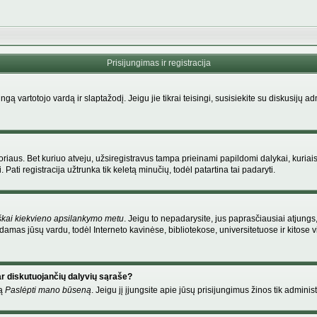
Prisijungimas ir registracija
singą vartotojo vardą ir slaptažodį. Jeigu jie tikrai teisingi, susisiekite su diskusijų 
riaus. Bet kuriuo atveju, užsiregistravus tampa prieinami papildomi dalykai, kuriais
Pati registracija užtrunka tik keletą minučių, todėl patartina tai padaryti.
škai kiekvieno apsilankymo metu
. Jeigu to nepadarysite, jus paprasčiausiai atjung
amas jūsų vardu, todėl Interneto kavinėse, bibliotekose, universitetuose ir kitose
ar diskutuojančių dalyvių sąraše?
mą
Paslėpti mano būseną
. Jeigu jį įjungsite apie jūsų prisijungimus žinos tik administ