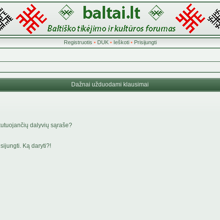
Registruotis
•
DUK
•
Ieškoti
•
Prisijungti
Dažnai užduodami klausimai
kutuojančių dalyvių sąraše?
ijungti. Ką daryti?!