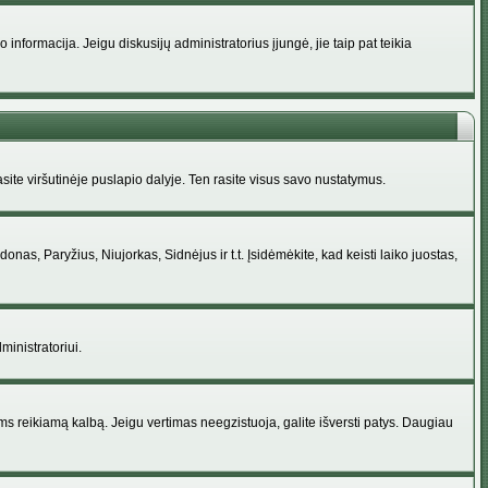
nformacija. Jeigu diskusijų administratorius įjungė, jie taip pat teikia
ite viršutinėje puslapio dalyje. Ten rasite visus savo nustatymus.
donas, Paryžius, Niujorkas, Sidnėjus ir t.t. Įsidėmėkite, kad keisti laiko juostas,
ministratoriui.
jums reikiamą kalbą. Jeigu vertimas neegzistuoja, galite išversti patys. Daugiau