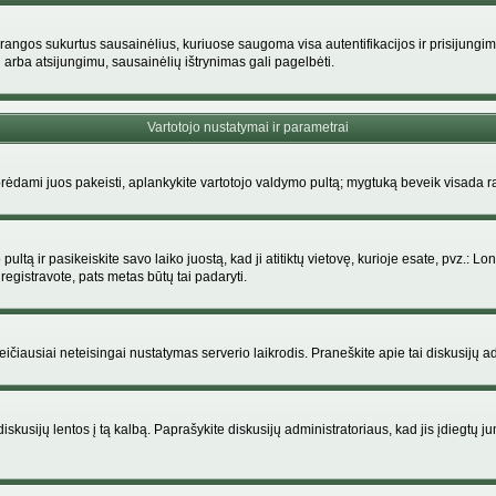
rangos sukurtus sausainėlius, kuriuose saugoma visa autentifikacijos ir prisijungimo i
 arba atsijungimu, sausainėlių ištrynimas gali pagelbėti.
Vartotojo nustatymai ir parametrai
dami juos pakeisti, aplankykite vartotojo valdymo pultą; mygtuką beveik visada ras
ltą ir pasikeiskite savo laiko juostą, kad ji atitiktų vietovę, kurioje esate, pvz.: Lon
siregistravote, pats metas būtų tai padaryti.
greičiausiai neteisingai nustatymas serverio laikrodis. Praneškite apie tai diskusijų ad
iskusijų lentos į tą kalbą. Paprašykite diskusijų administratoriaus, kad jis įdiegtų 