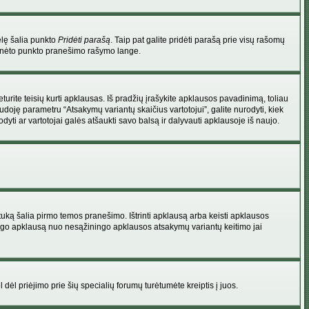
elę šalia punkto
Pridėti parašą
. Taip pat galite pridėti parašą prie visų rašomų
 minėto punkto pranešimo rašymo lange.
rite teisių kurti apklausas. Iš pradžių įrašykite apklausos pavadinimą, toliau
udoję parametru “Atsakymų variantų skaičius vartotojui”, galite nurodyti, kiek
dyti ar vartotojai galės atšaukti savo balsą ir dalyvauti apklausoje iš naujo.
uką šalia pirmo temos pranešimo. Ištrinti apklausą arba keisti apklausos
 saugo apklausą nuo nesąžiningo apklausos atsakymų variantų keitimo jai
l dėl priėjimo prie šių specialių forumų turėtumėte kreiptis į juos.