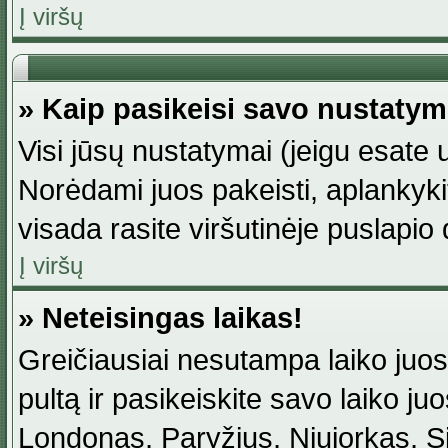
Į viršų
» Kaip pasikeisi savo nustaty
Visi jūsų nustatymai (jeigu esat
Norėdami juos pakeisti, aplankyki
visada rasite viršutinėje puslapio
Į viršų
» Neteisingas laikas!
Greičiausiai nesutampa laiko juost
pultą ir pasikeiskite savo laiko juos
Londonas, Paryžius, Niujorkas, Sidn