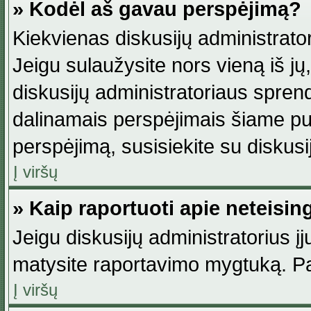
» Kodėl aš gavau perspėjimą?
Kiekvienas diskusijų administrator
Jeigu sulaužysite nors vieną iš jų,
diskusijų administratoriaus spre
dalinamais perspėjimais šiame pus
perspėjimą, susisiekite su diskusi
Į viršų
» Kaip raportuoti apie neteisi
Jeigu diskusijų administratorius į
matysite raportavimo mygtuką. Pa
Į viršų