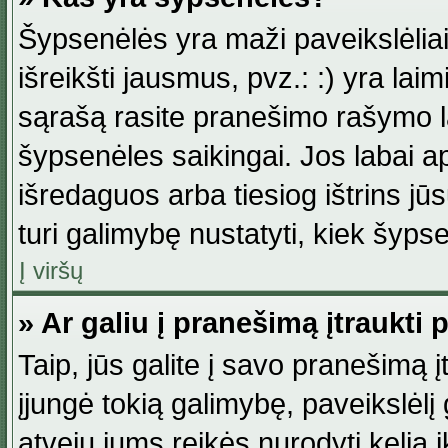
Šypsenėlės yra maži paveikslėlia
išreikšti jausmus, pvz.: :) yra lai
sąrašą rasite pranešimo rašymo la
šypsenėles saikingai. Jos labai 
išredaguos arba tiesiog ištrins jū
turi galimybę nustatyti, kiek šyp
Į viršų
» Ar galiu į pranešimą įtraukti 
Taip, jūs galite į savo pranešimą į
įjungė tokią galimybę, paveikslėlį g
atveju jums reikės nurodyti kelią i