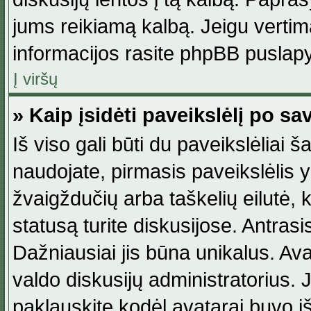
jums reikiamą kalbą. Jeigu vertim
informacijos rasite phpBB puslapy
Į viršų
» Kaip įsidėti paveikslėlį po s
Iš viso gali būti du paveikslėliai š
naudojate, pirmasis paveikslėlis y
žvaigždučių arba taškelių eilutė, 
statusą turite diskusijose. Antras
Dažniausiai jis būna unikalus. Avat
valdo diskusijų administratorius. J
paklauskite kodėl avatarai buvo iš