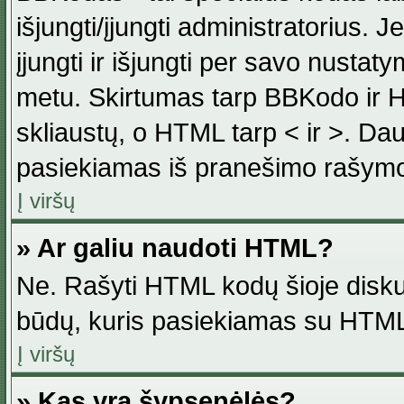
išjungti/įjungti administratorius. J
įjungti ir išjungti per savo nust
metu. Skirtumas tarp BBKodo ir H
skliaustų, o HTML tarp < ir >. Da
pasiekiamas iš pranešimo rašymo
Į viršų
» Ar galiu naudoti HTML?
Ne. Rašyti HTML kodų šioje disku
būdų, kuris pasiekiamas su HTML
Į viršų
» Kas yra šypsenėlės?