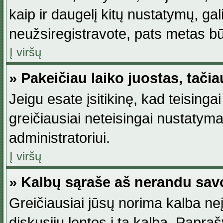
kaip ir daugelį kitų nustatymų, gali 
neužsiregistravote, pats metas būt
Į viršų
» Pakeičiau laiko juostas, tačia
Jeigu esate įsitikinę, kad teisingai
greičiausiai neteisingai nustatymas
administratoriui.
Į viršų
» Kalbų sąraše aš nerandu sav
Greičiausiai jūsų norima kalba neį
diskusijų lentos į tą kalbą. Papraš