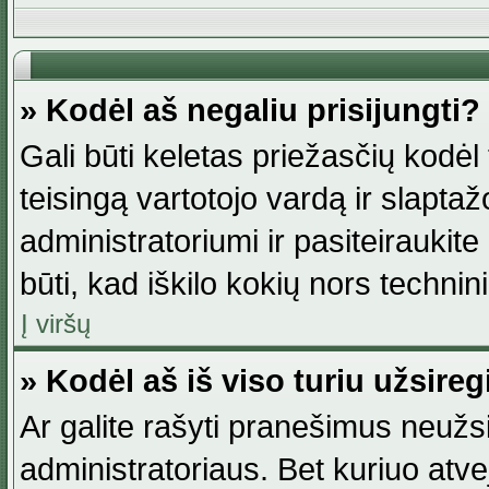
» Kodėl aš negaliu prisijungti?
Gali būti keletas priežasčių kodėl t
teisingą vartotojo vardą ir slaptažod
administratoriumi ir pasiteiraukite
būti, kad iškilo kokių nors technini
Į viršų
» Kodėl aš iš viso turiu užsireg
Ar galite rašyti pranešimus neužsi
administratoriaus. Bet kuriuo atv