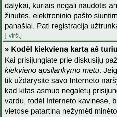
dalykai, kuriais negali naudotis an
žinutės, elektroninio pašto siunti
panašiai. Pati registracija užtrunka
Į viršų
» Kodėl kiekvieną kartą aš turiu
Kai prisijungiate prie diskusijų p
kiekvieno apsilankymo metu
. Jei
tik uždarysite savo Interneto na
kad kitas asmuo negalėtų prisiju
vardu, todėl Interneto kavinėse, b
vietose patartina nežymėti minėt