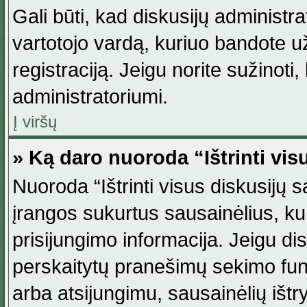
Gali būti, kad diskusijų administ
vartotojo vardą, kuriuo bandote užsi
registraciją. Jeigu norite sužinoti
administratoriumi.
Į viršų
» Ką daro nuoroda “Ištrinti vis
Nuoroda “Ištrinti visus diskusijų
įrangos sukurtus sausainėlius, ku
prisijungimo informacija. Jeigu disk
perskaitytų pranešimų sekimo funkc
arba atsijungimu, sausainėlių ištr