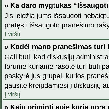
» Ką daro mygtukas “Išsaugot
Jis leidžia jums išsaugoti nebaig
pratęsti išsaugoto pranešimo rašy
Į viršų
» Kodėl mano pranešimas turi b
Gali būti, kad diskusijų administ
forume kuriame rašote turi būti pat
paskyrė jus grupei, kurios pranešim
gausite kreipdamiesi į diskusijų ad
Į viršų
» Kaip priminti apie kurią nor