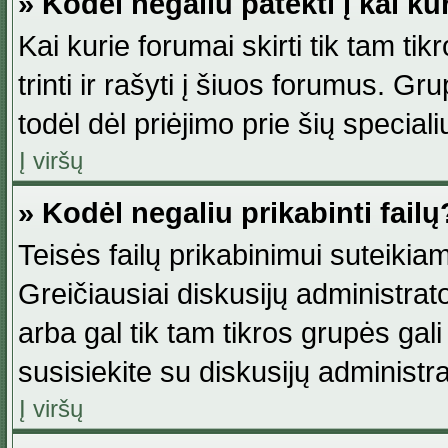
» Kodėl negaliu patekti į kai k
Kai kurie forumai skirti tik tam ti
trinti ir rašyti į šiuos forumus. G
todėl dėl priėjimo prie šių special
Į viršų
» Kodėl negaliu prikabinti failų
Teisės failų prikabinimui suteikia
Greičiausiai diskusijų administrato
arba gal tik tam tikros grupės gali 
susisiekite su diskusijų administra
Į viršų