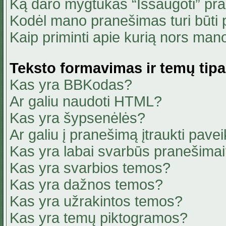
Ką daro mygtukas “Išsaugoti” pr
Kodėl mano pranešimas turi būti p
Kaip priminti apie kurią nors ma
Teksto formavimas ir temų tipa
Kas yra BBKodas?
Ar galiu naudoti HTML?
Kas yra šypsenėlės?
Ar galiu į pranešimą įtraukti pavei
Kas yra labai svarbūs pranešima
Kas yra svarbios temos?
Kas yra dažnos temos?
Kas yra užrakintos temos?
Kas yra temų piktogramos?