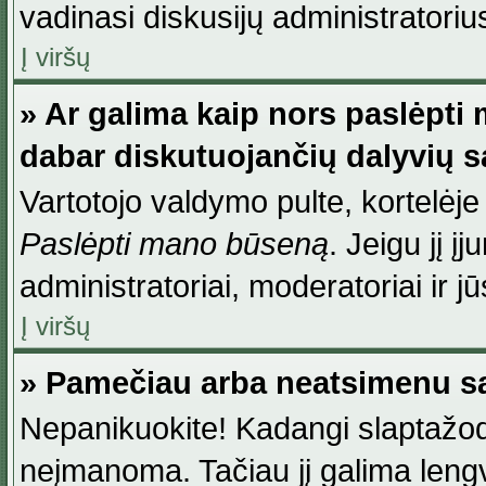
vadinasi diskusijų administratoriu
Į viršų
» Ar galima kaip nors paslėpti
dabar diskutuojančių dalyvių 
Vartotojo valdymo pulte, kortelėje
Paslėpti mano būseną
. Jeigu jį į
administratoriai, moderatoriai ir j
Į viršų
» Pamečiau arba neatsimenu sa
Nepanikuokite! Kadangi slaptažod
neįmanoma. Tačiau jį galima lengva