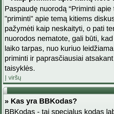
Paspaudę nuorodą “Priminti apie 
"priminti" apie temą kitiems disku
pažymėti kaip neskaityti, o pati t
nuorodos nematote, gali būti, ka
laiko tarpas, nuo kuriuo leidžiama
priminti ir paprasčiausiai atsakant į
taisyklės.
Į viršų
» Kas yra BBKodas?
BBKodas - tai specialus kodas la