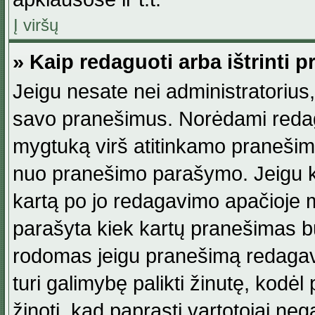
Į viršų
» Kaip redaguoti arba ištrinti 
Jeigu nesate nei administratorius, n
savo pranešimus. Norėdami reda
mygtuką virš atitinkamo pranešimo. 
nuo pranešimo parašymo. Jeigu ka
kartą po jo redagavimo apačioje m
parašyta kiek kartų pranešimas b
rodomas jeigu pranešimą redagavo
turi galimybę palikti žinutę, kodė
žinoti, kad paprasti vartotojai nega