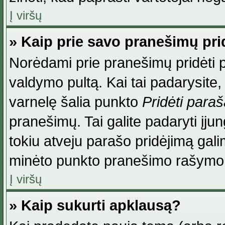
Į viršų
» Kaip prie savo pranešimų pri
Norėdami prie pranešimų pridėti par
valdymo pultą. Kai tai padarysite
varnelę šalia punkto
Pridėti para
pranešimų. Tai galite padaryti įj
tokiu atveju parašo pridėjimą gal
minėto punkto pranešimo rašymo
Į viršų
» Kaip sukurti apklausą?