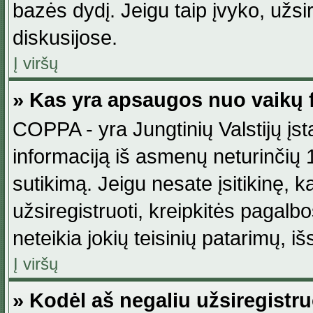
bazės dydį. Jeigu taip įvyko, užsir
diskusijose.
Į viršų
» Kas yra apsaugos nuo vaikų 
COPPA - yra Jungtinių Valstijų įst
informaciją iš asmenų neturinčių 1
sutikimą. Jeigu nesate įsitikinę, k
užsiregistruoti, kreipkitės pagalb
neteikia jokių teisinių patarimų, iš
Į viršų
» Kodėl aš negaliu užsiregistru