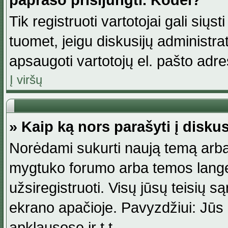
paprašo prisijungti. Kodėl?
Tik registruoti vartotojai gali siųs
tuomet, jeigu diskusijų administr
apsaugoti vartotojų el. pašto adr
Į viršų
» Kaip ką nors parašyti į disku
Norėdami sukurti naują temą arba
mygtuko forumo arba temos lange.
užsiregistruoti. Visų jūsų teisių
ekrano apačioje. Pavyzdžiui: Jūs g
apklausose ir t.t.