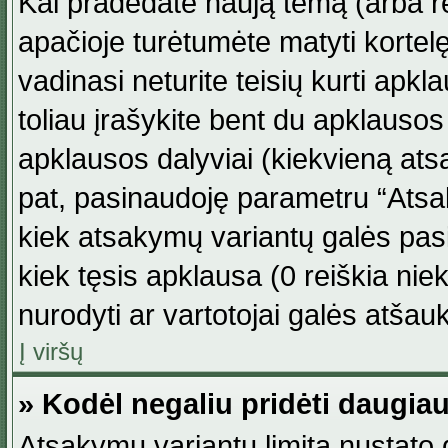
Kai pradedate naują temą (arba r
apačioje turėtumėte matyti kortel
vadinasi neturite teisių kurti apk
toliau įrašykite bent du apklauso
apklausos dalyviai (kiekvieną atsa
pat, pasinaudoję parametru “Atsaky
kiek atsakymų variantų galės pasi
kiek tęsis apklausa (0 reiškia niek
nurodyti ar vartotojai galės atšauk
Į viršų
» Kodėl negaliu pridėti daugi
Atsakymų variantų limitą nustato d