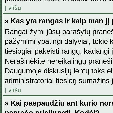
Į viršų
» Kas yra rangas ir kaip man jį 
Rangai žymi jūsų parašytų praneši
pažymimi ypatingi dalyviai, tokie 
tiesiogiai pakeisti rangų, kadangi 
Nerašinėkite nereikalingų praneš
Daugumoje diskusijų lentų toks e
administratoriai tiesiog sumažins
Į viršų
» Kai paspaudžiu ant kurio nor