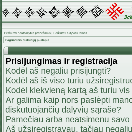
Peržiūrėti neatsakytus pranešimus
|
Peržiūrėti aktyvias temas
Pagrindinis diskusijų puslapis
Prisijungimas ir registracija
Kodėl aš negaliu prisijungti?
Kodėl aš iš viso turiu užsiregistru
Kodėl kiekvieną kartą aš turiu vis 
Ar galima kaip nors paslėpti mano
diskutuojančių dalyvių sąraše?
Pamečiau arba neatsimenu savo 
Aš užsiregistravau, tačiau negaliu 