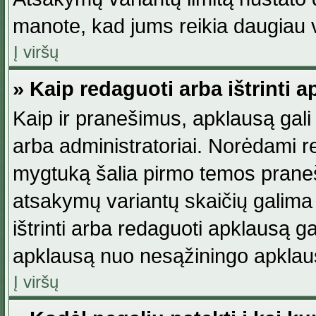
manote, kad jums reikia daugiau v
Į viršų
» Kaip redaguoti arba ištrinti 
Kaip ir pranešimus, apklausą gali 
arba administratoriai. Norėdami 
mygtuką šalia pirmo temos praneši
atsakymų variantų skaičių galima 
ištrinti arba redaguoti apklausą ga
apklausą nuo nesąžiningo apklaus
Į viršų