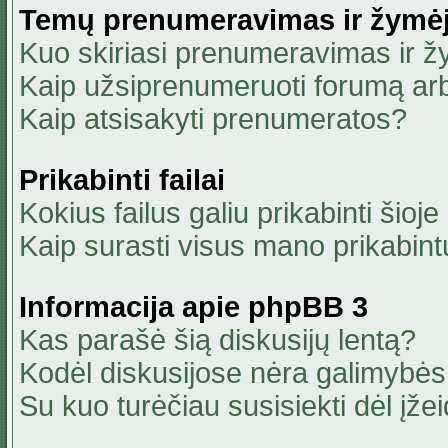
Temų prenumeravimas ir žymė
Kuo skiriasi prenumeravimas ir 
Kaip užsiprenumeruoti forumą ar
Kaip atsisakyti prenumeratos?
Prikabinti failai
Kokius failus galiu prikabinti šioje
Kaip surasti visus mano prikabint
Informacija apie phpBB 3
Kas parašė šią diskusijų lentą?
Kodėl diskusijose nėra galimybė
Su kuo turėčiau susisiekti dėl įžei