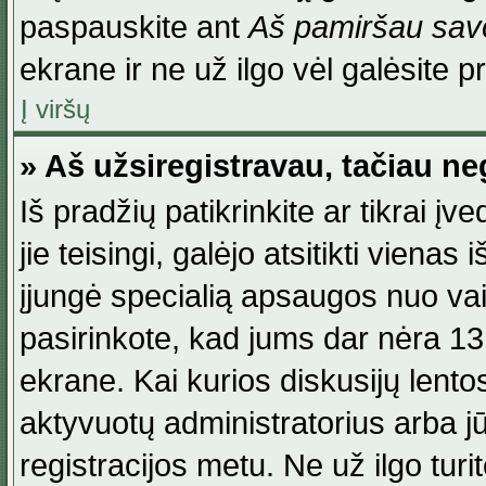
paspauskite ant
Aš pamiršau savo
ekrane ir ne už ilgo vėl galėsite pri
Į viršų
» Aš užsiregistravau, tačiau neg
Iš pradžių patikrinkite ar tikrai įv
jie teisingi, galėjo atsitikti viena
įjungė specialią apsaugos nuo va
pasirinkote, kad jums dar nėra 13
ekrane. Kai kurios diskusijų lentos
aktyvuotų administratorius arba jū
registracijos metu. Ne už ilgo turi