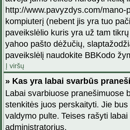
http://www.pavyzdys.com/mano-pave
kompiuterį (nebent jis yra tuo pačiu
paveikslėlio kuris yra už tam tikr
yahoo pašto dėžučių, slaptažodžia
paveikslėlį naudokite BBKodo žym
Į viršų
» Kas yra labai svarbūs praneš
Labai svarbiuose pranešimuose būn
stenkitės juos perskaityti. Jie bus
valdymo pulte. Teises rašyti labai
administratorius.