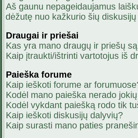
Aš gaunu nepageidaujamus laiškus
dėžutę nuo kažkurio šių diskusijų 
Draugai ir priešai
Kas yra mano draugų ir priešų są
Kaip įtraukti/ištrinti vartotojus i
Paieška forume
Kaip ieškoti forume ar forumuose
Kodėl mano paieška nerado jokių 
Kodėl vykdant paiešką rodo tik tu
Kaip ieškoti diskusijų dalyvių?
Kaip surasti mano paties praneši