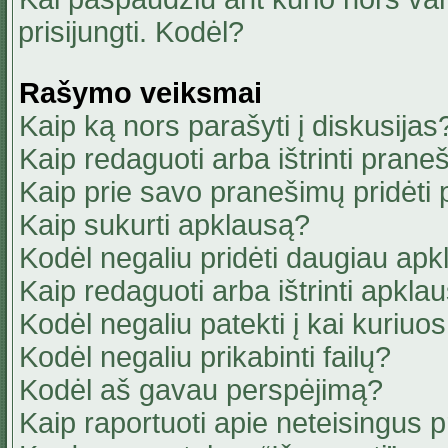
prisijungti. Kodėl?
Rašymo veiksmai
Kaip ką nors parašyti į diskusijas
Kaip redaguoti arba ištrinti pran
Kaip prie savo pranešimų pridėti
Kaip sukurti apklausą?
Kodėl negaliu pridėti daugiau ap
Kaip redaguoti arba ištrinti apkla
Kodėl negaliu patekti į kai kuriu
Kodėl negaliu prikabinti failų?
Kodėl aš gavau perspėjimą?
Kaip raportuoti apie neteisingus