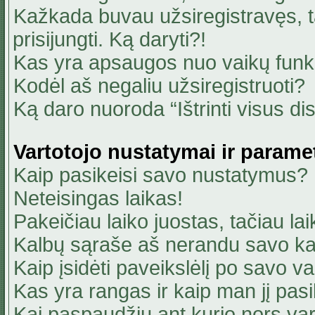
Kažkada buvau užsiregistravęs, ta
prisijungti. Ką daryti?!
Kas yra apsaugos nuo vaikų fun
Kodėl aš negaliu užsiregistruoti?
Ką daro nuoroda “Ištrinti visus di
Vartotojo nustatymai ir parame
Kaip pasikeisi savo nustatymus?
Neteisingas laikas!
Pakeičiau laiko juostas, tačiau lai
Kalbų sąraše aš nerandu savo ka
Kaip įsidėti paveikslėlį po savo v
Kas yra rangas ir kaip man jį pasi
Kai paspaudžiu ant kurio nors va