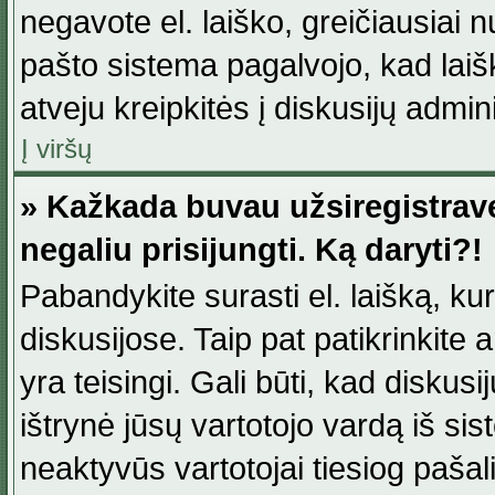
negavote el. laiško, greičiausiai 
pašto sistema pagalvojo, kad laiš
atveju kreipkitės į diskusijų admini
Į viršų
» Kažkada buvau užsiregistravęs
negaliu prisijungti. Ką daryti?!
Pabandykite surasti el. laišką, ku
diskusijose. Taip pat patikrinkite a
yra teisingi. Gali būti, kad diskus
ištrynė jūsų vartotojo vardą iš si
neaktyvūs vartotojai tiesiog paša