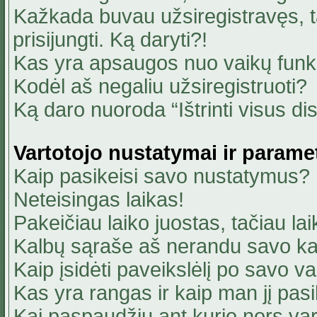
Kažkada buvau užsiregistravęs, ta
prisijungti. Ką daryti?!
Kas yra apsaugos nuo vaikų fun
Kodėl aš negaliu užsiregistruoti?
Ką daro nuoroda “Ištrinti visus di
Vartotojo nustatymai ir parame
Kaip pasikeisi savo nustatymus?
Neteisingas laikas!
Pakeičiau laiko juostas, tačiau lai
Kalbų sąraše aš nerandu savo ka
Kaip įsidėti paveikslėlį po savo v
Kas yra rangas ir kaip man jį pasi
Kai paspaudžiu ant kurio nors va