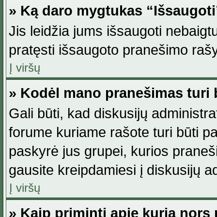
» Ką daro mygtukas “Išsaugot
Jis leidžia jums išsaugoti nebaig
pratęsti išsaugoto pranešimo rašy
Į viršų
» Kodėl mano pranešimas turi b
Gali būti, kad diskusijų administ
forume kuriame rašote turi būti pat
paskyrė jus grupei, kurios pranešim
gausite kreipdamiesi į diskusijų ad
Į viršų
» Kaip priminti apie kurią nor