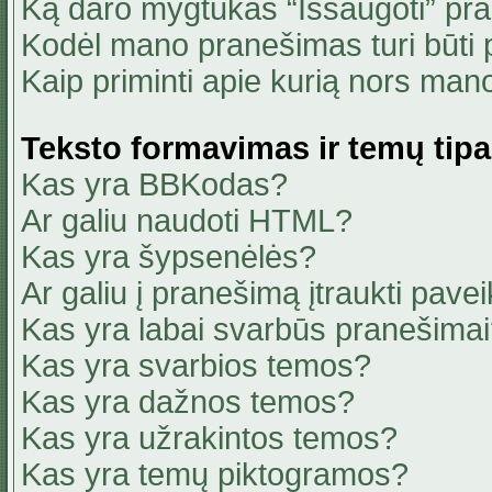
Ką daro mygtukas “Išsaugoti” pr
Kodėl mano pranešimas turi būti p
Kaip priminti apie kurią nors ma
Teksto formavimas ir temų tipa
Kas yra BBKodas?
Ar galiu naudoti HTML?
Kas yra šypsenėlės?
Ar galiu į pranešimą įtraukti pavei
Kas yra labai svarbūs pranešima
Kas yra svarbios temos?
Kas yra dažnos temos?
Kas yra užrakintos temos?
Kas yra temų piktogramos?