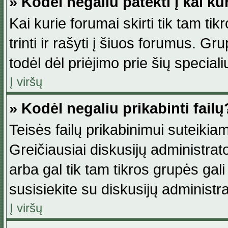
» Kodėl negaliu patekti į kai k
Kai kurie forumai skirti tik tam ti
trinti ir rašyti į šiuos forumus. G
todėl dėl priėjimo prie šių special
Į viršų
» Kodėl negaliu prikabinti failų
Teisės failų prikabinimui suteikia
Greičiausiai diskusijų administrato
arba gal tik tam tikros grupės gali 
susisiekite su diskusijų administra
Į viršų