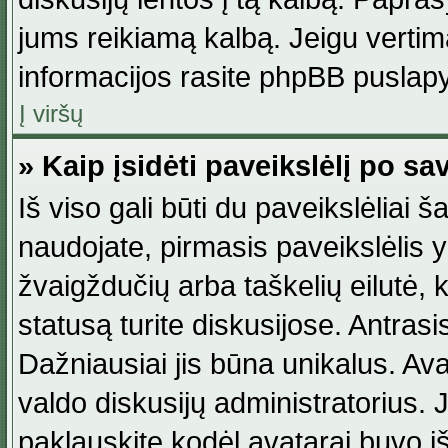
jums reikiamą kalbą. Jeigu vertim
informacijos rasite phpBB puslapy
Į viršų
» Kaip įsidėti paveikslėlį po s
Iš viso gali būti du paveikslėliai š
naudojate, pirmasis paveikslėlis y
žvaigždučių arba taškelių eilutė, 
statusą turite diskusijose. Antras
Dažniausiai jis būna unikalus. Avat
valdo diskusijų administratorius. J
paklauskite kodėl avatarai buvo iš