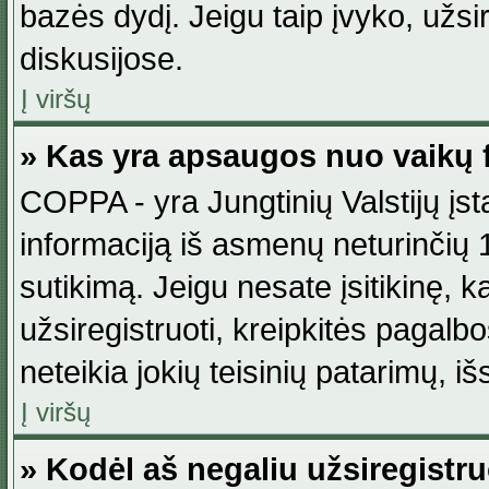
bazės dydį. Jeigu taip įvyko, užsir
diskusijose.
Į viršų
» Kas yra apsaugos nuo vaikų 
COPPA - yra Jungtinių Valstijų įst
informaciją iš asmenų neturinčių 1
sutikimą. Jeigu nesate įsitikinę, k
užsiregistruoti, kreipkitės pagalb
neteikia jokių teisinių patarimų, iš
Į viršų
» Kodėl aš negaliu užsiregistru