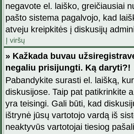
negavote el. laiško, greičiausiai 
pašto sistema pagalvojo, kad laiš
atveju kreipkitės į diskusijų admini
Į viršų
» Kažkada buvau užsiregistravęs
negaliu prisijungti. Ką daryti?!
Pabandykite surasti el. laišką, ku
diskusijose. Taip pat patikrinkite a
yra teisingi. Gali būti, kad diskus
ištrynė jūsų vartotojo vardą iš si
neaktyvūs vartotojai tiesiog paša