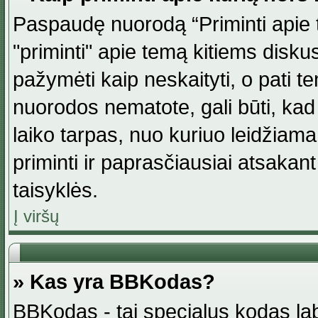
Paspaudę nuorodą “Priminti apie 
"priminti" apie temą kitiems disku
pažymėti kaip neskaityti, o pati t
nuorodos nematote, gali būti, ka
laiko tarpas, nuo kuriuo leidžiama
priminti ir paprasčiausiai atsakant į
taisyklės.
Į viršų
» Kas yra BBKodas?
BBKodas - tai specialus kodas la