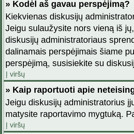
» Kodėl aš gavau perspėjimą?
Kiekvienas diskusijų administrator
Jeigu sulaužysite nors vieną iš jų,
diskusijų administratoriaus spre
dalinamais perspėjimais šiame pus
perspėjimą, susisiekite su diskusi
Į viršų
» Kaip raportuoti apie neteisi
Jeigu diskusijų administratorius į
matysite raportavimo mygtuką. Pa
Į viršų