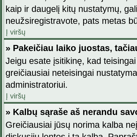
kaip ir daugelį kitų nustatymų, gali 
neužsiregistravote, pats metas būt
Į viršų
» Pakeičiau laiko juostas, tačia
Jeigu esate įsitikinę, kad teisingai
greičiausiai neteisingai nustatymas
administratoriui.
Į viršų
» Kalbų sąraše aš nerandu sav
Greičiausiai jūsų norima kalba neį
diskusijų lentos į tą kalbą. Papraš