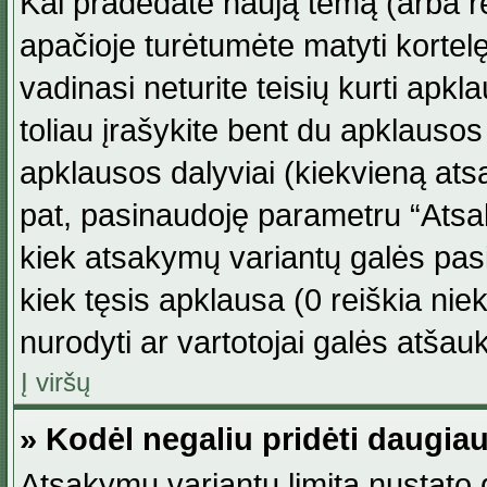
Kai pradedate naują temą (arba r
apačioje turėtumėte matyti kortel
vadinasi neturite teisių kurti apk
toliau įrašykite bent du apklauso
apklausos dalyviai (kiekvieną atsa
pat, pasinaudoję parametru “Atsaky
kiek atsakymų variantų galės pasi
kiek tęsis apklausa (0 reiškia niek
nurodyti ar vartotojai galės atšauk
Į viršų
» Kodėl negaliu pridėti daugi
Atsakymų variantų limitą nustato d