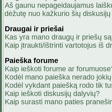
Aš gaunu nepageidaujamus laiškus
dėžutę nuo kažkurio šių diskusijų 
Draugai ir priešai
Kas yra mano draugų ir priešų są
Kaip įtraukti/ištrinti vartotojus i
Paieška forume
Kaip ieškoti forume ar forumuose
Kodėl mano paieška nerado jokių 
Kodėl vykdant paiešką rodo tik tu
Kaip ieškoti diskusijų dalyvių?
Kaip surasti mano paties praneši