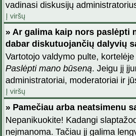
vadinasi diskusijų administratoriu
Į viršų
» Ar galima kaip nors paslėpti
dabar diskutuojančių dalyvių 
Vartotojo valdymo pulte, kortelėje
Paslėpti mano būseną
. Jeigu jį į
administratoriai, moderatoriai ir j
Į viršų
» Pamečiau arba neatsimenu sa
Nepanikuokite! Kadangi slaptažod
neįmanoma. Tačiau jį galima lengva