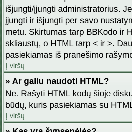
išjungti/įjungti administratorius. J
įjungti ir išjungti per savo nust
metu. Skirtumas tarp BBKodo ir H
skliaustų, o HTML tarp < ir >. Da
pasiekiamas iš pranešimo rašymo
Į viršų
» Ar galiu naudoti HTML?
Ne. Rašyti HTML kodų šioje disku
būdų, kuris pasiekiamas su HTML
Į viršų
» Kas yra šypsenėlės?