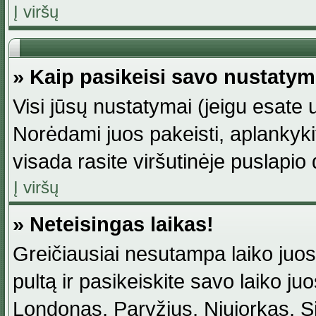
Į viršų
» Kaip pasikeisi savo nustaty
Visi jūsų nustatymai (jeigu esat
Norėdami juos pakeisti, aplankyki
visada rasite viršutinėje puslapio
Į viršų
» Neteisingas laikas!
Greičiausiai nesutampa laiko juost
pultą ir pasikeiskite savo laiko juos
Londonas, Paryžius, Niujorkas, Sidn