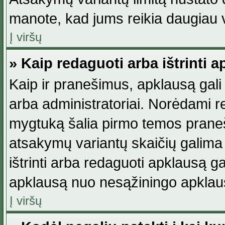
manote, kad jums reikia daugiau v
Į viršų
» Kaip redaguoti arba ištrinti 
Kaip ir pranešimus, apklausą gali 
arba administratoriai. Norėdami 
mygtuką šalia pirmo temos praneši
atsakymų variantų skaičių galima 
ištrinti arba redaguoti apklausą ga
apklausą nuo nesąžiningo apklaus
Į viršų