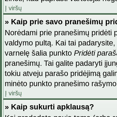
Į viršų
» Kaip prie savo pranešimų pri
Norėdami prie pranešimų pridėti par
valdymo pultą. Kai tai padarysite
varnelę šalia punkto
Pridėti para
pranešimų. Tai galite padaryti įj
tokiu atveju parašo pridėjimą gal
minėto punkto pranešimo rašymo
Į viršų
» Kaip sukurti apklausą?