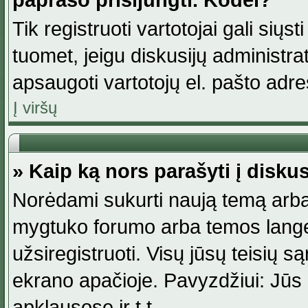
paprašo prisijungti. Kodėl?
Tik registruoti vartotojai gali siųs
tuomet, jeigu diskusijų administr
apsaugoti vartotojų el. pašto adr
Į viršų
» Kaip ką nors parašyti į disku
Norėdami sukurti naują temą arba
mygtuko forumo arba temos lange.
užsiregistruoti. Visų jūsų teisių
ekrano apačioje. Pavyzdžiui: Jūs g
apklausose ir t.t.