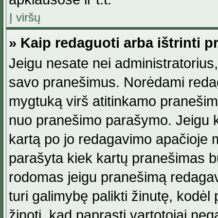
Į viršų
» Kaip redaguoti arba ištrinti 
Jeigu nesate nei administratorius, n
savo pranešimus. Norėdami reda
mygtuką virš atitinkamo pranešimo. 
nuo pranešimo parašymo. Jeigu ka
kartą po jo redagavimo apačioje m
parašyta kiek kartų pranešimas b
rodomas jeigu pranešimą redagavo
turi galimybę palikti žinutę, kodė
žinoti, kad paprasti vartotojai nega