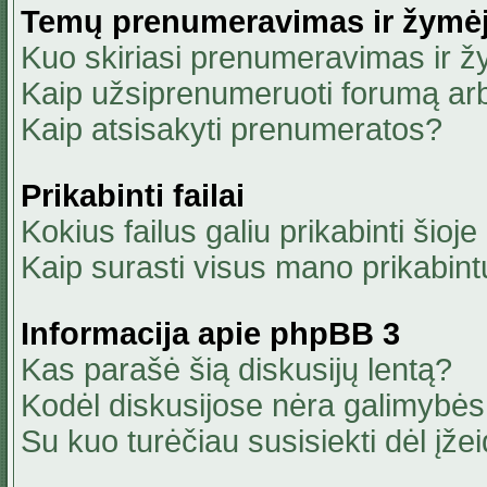
Temų prenumeravimas ir žymė
Kuo skiriasi prenumeravimas ir 
Kaip užsiprenumeruoti forumą ar
Kaip atsisakyti prenumeratos?
Prikabinti failai
Kokius failus galiu prikabinti šioje
Kaip surasti visus mano prikabint
Informacija apie phpBB 3
Kas parašė šią diskusijų lentą?
Kodėl diskusijose nėra galimybė
Su kuo turėčiau susisiekti dėl įžei