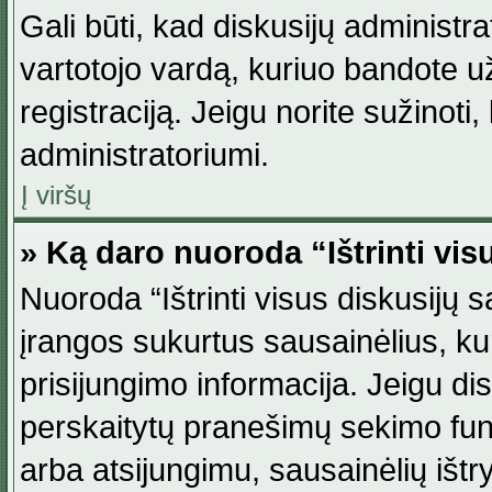
Gali būti, kad diskusijų administ
vartotojo vardą, kuriuo bandote užsi
registraciją. Jeigu norite sužinoti
administratoriumi.
Į viršų
» Ką daro nuoroda “Ištrinti vis
Nuoroda “Ištrinti visus diskusijų
įrangos sukurtus sausainėlius, ku
prisijungimo informacija. Jeigu disk
perskaitytų pranešimų sekimo funkc
arba atsijungimu, sausainėlių ištr