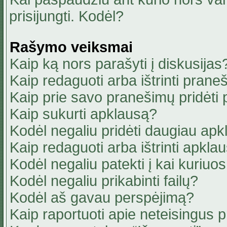
prisijungti. Kodėl?
Rašymo veiksmai
Kaip ką nors parašyti į diskusijas
Kaip redaguoti arba ištrinti pran
Kaip prie savo pranešimų pridėti
Kaip sukurti apklausą?
Kodėl negaliu pridėti daugiau ap
Kaip redaguoti arba ištrinti apkla
Kodėl negaliu patekti į kai kuriu
Kodėl negaliu prikabinti failų?
Kodėl aš gavau perspėjimą?
Kaip raportuoti apie neteisingus