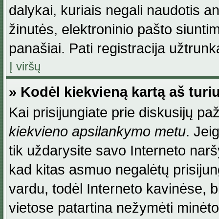
dalykai, kuriais negali naudotis an
žinutės, elektroninio pašto siunti
panašiai. Pati registracija užtrunka
Į viršų
» Kodėl kiekvieną kartą aš turiu
Kai prisijungiate prie diskusijų p
kiekvieno apsilankymo metu
. Jei
tik uždarysite savo Interneto na
kad kitas asmuo negalėtų prisiju
vardu, todėl Interneto kavinėse, b
vietose patartina nežymėti minėt