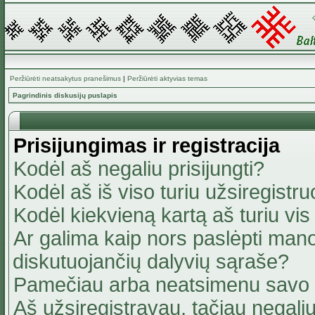
Peržiūrėti neatsakytus pranešimus
|
Peržiūrėti aktyvias temas
Pagrindinis diskusijų puslapis
Prisijungimas ir registracija
Kodėl aš negaliu prisijungti?
Kodėl aš iš viso turiu užsiregistru
Kodėl kiekvieną kartą aš turiu vis 
Ar galima kaip nors paslėpti mano
diskutuojančių dalyvių sąraše?
Pamečiau arba neatsimenu savo 
Aš užsiregistravau, tačiau negaliu 