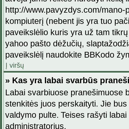
http://www.pavyzdys.com/mano-pave
kompiuterį (nebent jis yra tuo pačiu
paveikslėlio kuris yra už tam tikr
yahoo pašto dėžučių, slaptažodžia
paveikslėlį naudokite BBKodo žym
Į viršų
» Kas yra labai svarbūs praneš
Labai svarbiuose pranešimuose būn
stenkitės juos perskaityti. Jie bus
valdymo pulte. Teises rašyti labai
administratorius.