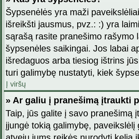
Šypsenėlės yra maži paveikslėlia
išreikšti jausmus, pvz.: :) yra lai
sąrašą rasite pranešimo rašymo la
šypsenėles saikingai. Jos labai 
išredaguos arba tiesiog ištrins jū
turi galimybę nustatyti, kiek šyp
Į viršų
» Ar galiu į pranešimą įtraukti 
Taip, jūs galite į savo pranešimą į
įjungė tokią galimybę, paveikslėlį g
atveju jums reikės nurodyti kelią i