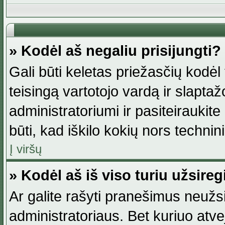
» Kodėl aš negaliu prisijungti?
Gali būti keletas priežasčių kodėl t
teisingą vartotojo vardą ir slaptažod
administratoriumi ir pasiteiraukite
būti, kad iškilo kokių nors technini
Į viršų
» Kodėl aš iš viso turiu užsireg
Ar galite rašyti pranešimus neužsi
administratoriaus. Bet kuriuo atv