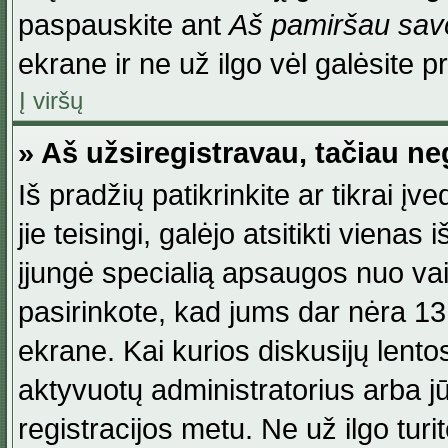
paspauskite ant
Aš pamiršau savo
ekrane ir ne už ilgo vėl galėsite pri
Į viršų
» Aš užsiregistravau, tačiau neg
Iš pradžių patikrinkite ar tikrai įv
jie teisingi, galėjo atsitikti viena
įjungė specialią apsaugos nuo va
pasirinkote, kad jums dar nėra 13
ekrane. Kai kurios diskusijų lentos
aktyvuotų administratorius arba jū
registracijos metu. Ne už ilgo turi