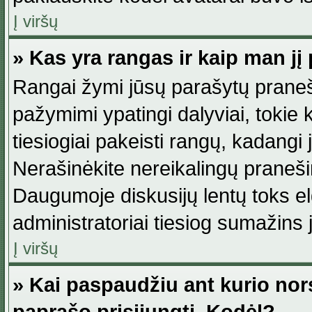
Į viršų
» Kas yra rangas ir kaip man jį 
Rangai žymi jūsų parašytų praneši
pažymimi ypatingi dalyviai, tokie 
tiesiogiai pakeisti rangų, kadangi 
Nerašinėkite nereikalingų praneš
Daugumoje diskusijų lentų toks e
administratoriai tiesiog sumažins
Į viršų
» Kai paspaudžiu ant kurio nor