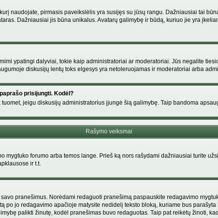
s, kurį naudojate, pirmasis paveikslėlis yra susijęs su jūsų rangu. Dažniausiai tai bū
ataras. Dažniausiai jis būna unikalus. Avatarų galimybę ir būdą, kuriuo jie yra įkeliam
i ypatingi dalyviai, tokie kaip administratoriai ar moderatoriai. Jūs negalite tiesi
gumoje diskusijų lentų toks elgesys yra netoleruojamas ir moderatoriai arba admin
paprašo prisijungti. Kodėl?
ir tik tuomet, jeigu diskusijų administratorius įjungė šią galimybę. Taip bandoma aps
Rašymo veiksmai
 mygtuko forumo arba temos lange. Prieš ką nors rašydami dažniausiai turite užsir
pklausose ir t.t.
i tik savo pranešimus. Norėdami redaguoti pranešimą paspauskite redagavimo mygtuką v
tą po jo redagavimo apačioje matysite nedidelį teksto bloką, kuriame bus parašyt
ybę palikti žinutę, kodėl pranešimas buvo redaguotas. Taip pat reikėtų žinoti, kad pa