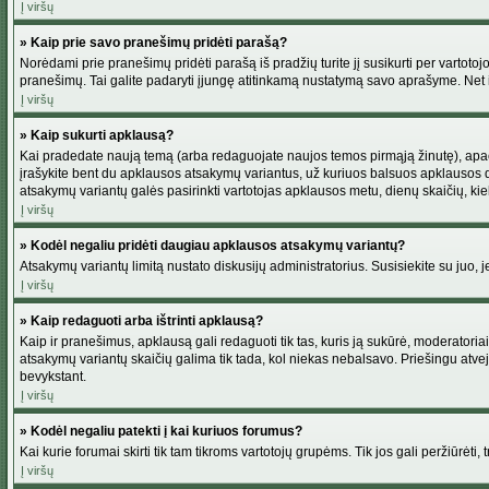
Į viršų
» Kaip prie savo pranešimų pridėti parašą?
Norėdami prie pranešimų pridėti parašą iš pradžių turite jį susikurti per vartot
pranešimų. Tai galite padaryti įjungę atitinkamą nustatymą savo aprašyme. Net 
Į viršų
» Kaip sukurti apklausą?
Kai pradedate naują temą (arba redaguojate naujos temos pirmąją žinutę), apačio
įrašykite bent du apklausos atsakymų variantus, už kuriuos balsuos apklausos dal
atsakymų variantų galės pasirinkti vartotojas apklausos metu, dienų skaičių, kiek
Į viršų
» Kodėl negaliu pridėti daugiau apklausos atsakymų variantų?
Atsakymų variantų limitą nustato diskusijų administratorius. Susisiekite su juo,
Į viršų
» Kaip redaguoti arba ištrinti apklausą?
Kaip ir pranešimus, apklausą gali redaguoti tik tas, kuris ją sukūrė, moderator
atsakymų variantų skaičių galima tik tada, kol niekas nebalsavo. Priešingu atve
bevykstant.
Į viršų
» Kodėl negaliu patekti į kai kuriuos forumus?
Kai kurie forumai skirti tik tam tikroms vartotojų grupėms. Tik jos gali peržiūrėti,
Į viršų