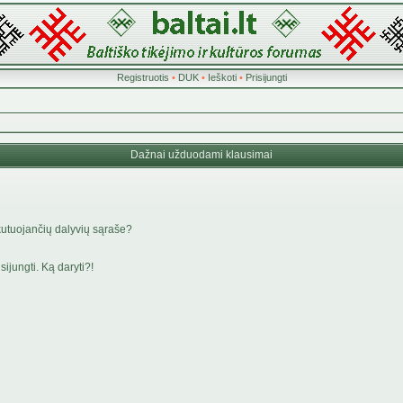
Registruotis
•
DUK
•
Ieškoti
•
Prisijungti
Dažnai užduodami klausimai
kutuojančių dalyvių sąraše?
ijungti. Ką daryti?!