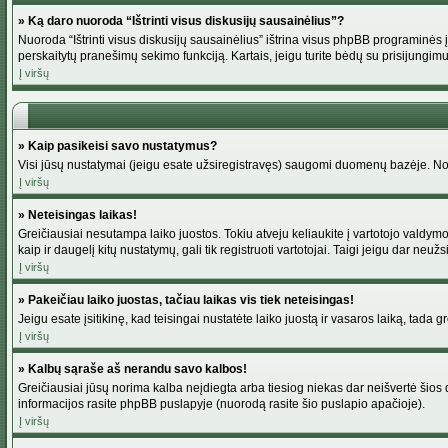
» Ką daro nuoroda “Ištrinti visus diskusijų sausainėlius”?
Nuoroda “Ištrinti visus diskusijų sausainėlius” ištrina visus phpBB programinės į
perskaitytų pranešimų sekimo funkciją. Kartais, jeigu turite bėdų su prisijungimu
Į viršų
» Kaip pasikeisi savo nustatymus?
Visi jūsų nustatymai (jeigu esate užsiregistravęs) saugomi duomenų bazėje. Norė
Į viršų
» Neteisingas laikas!
Greičiausiai nesutampa laiko juostos. Tokiu atveju keliaukite į vartotojo valdymo pu
kaip ir daugelį kitų nustatymų, gali tik registruoti vartotojai. Taigi jeigu dar neuž
Į viršų
» Pakeičiau laiko juostas, tačiau laikas vis tiek neteisingas!
Jeigu esate įsitikinę, kad teisingai nustatėte laiko juostą ir vasaros laiką, tada 
Į viršų
» Kalbų sąraše aš nerandu savo kalbos!
Greičiausiai jūsų norima kalba neįdiegta arba tiesiog niekas dar neišvertė šios d
informacijos rasite phpBB puslapyje (nuorodą rasite šio puslapio apačioje).
Į viršų