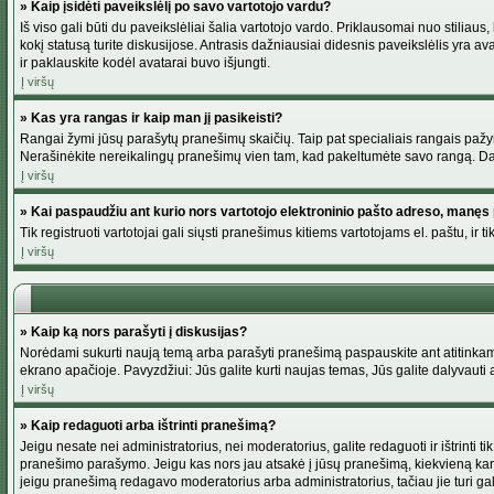
» Kaip įsidėti paveikslėlį po savo vartotojo vardu?
Iš viso gali būti du paveikslėliai šalia vartotojo vardo. Priklausomai nuo stiliau
kokį statusą turite diskusijose. Antrasis dažniausiai didesnis paveikslėlis yra av
ir paklauskite kodėl avatarai buvo išjungti.
Į viršų
» Kas yra rangas ir kaip man jį pasikeisti?
Rangai žymi jūsų parašytų pranešimų skaičių. Taip pat specialiais rangais pažymim
Nerašinėkite nereikalingų pranešimų vien tam, kad pakeltumėte savo rangą. Dau
Į viršų
» Kai paspaudžiu ant kurio nors vartotojo elektroninio pašto adreso, manęs 
Tik registruoti vartotojai gali siųsti pranešimus kitiems vartotojams el. paštu, 
Į viršų
» Kaip ką nors parašyti į diskusijas?
Norėdami sukurti naują temą arba parašyti pranešimą paspauskite ant atitinkamo
ekrano apačioje. Pavyzdžiui: Jūs galite kurti naujas temas, Jūs galite dalyvauti a
Į viršų
» Kaip redaguoti arba ištrinti pranešimą?
Jeigu nesate nei administratorius, nei moderatorius, galite redaguoti ir ištrint
pranešimo parašymo. Jeigu kas nors jau atsakė į jūsų pranešimą, kiekvieną kar
jeigu pranešimą redagavo moderatorius arba administratorius, tačiau jie turi galim