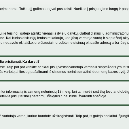
manoma. Tačiau jį galima lengvai pasikeisti. Nueikite į prisijungimo langą ir pas
eigu jie teisingi, galėjo atsitikti vienas iš dviejų dalykų. Galbūt diskusijų administr
e. Kai kurios diskusijų lentos reikalauja, kad jūsų vartotojo vardą ir slaptažodį akt
Jeigu negavote el. laiško, greičiausiai nurodėte neteisingą el. pašto adresą arba jūsų
u prisijungti. Ką daryti?!
se. Taip pat patikrinkite ar tikrai jūsų įvestas vartotojo vardas ir slaptažodis yra teis
s vartotojai tiesiog pašalinami iš sistemos norint sumažinti duomenų bazės dydį. Jeig
enka informaciją iš asmenų neturinčių 13 metų, turi tam turėti raštišką tėvų ar globėj
eikia jokių teisinių patarimų, išskyrus tuos, kurie išvardinti apačioje.
artotojo vardą, kuriuo bandote užsiregistruoti. Taip pat jis galėjo apskritai išjungti 