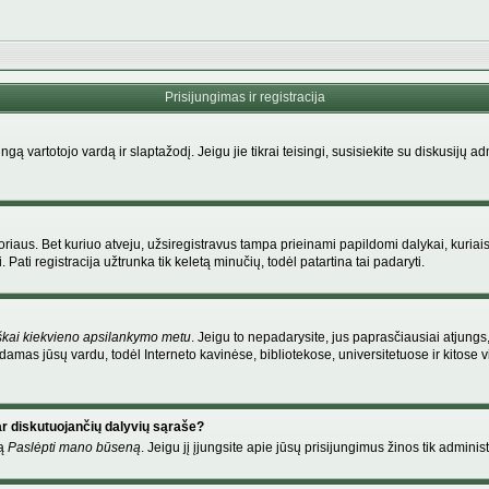
Prisijungimas ir registracija
singą vartotojo vardą ir slaptažodį. Jeigu jie tikrai teisingi, susisiekite su diskusijų 
riaus. Bet kuriuo atveju, užsiregistravus tampa prieinami papildomi dalykai, kuriais
Pati registracija užtrunka tik keletą minučių, todėl patartina tai padaryti.
škai kiekvieno apsilankymo metu
. Jeigu to nepadarysite, jus paprasčiausiai atjung
amas jūsų vardu, todėl Interneto kavinėse, bibliotekose, universitetuose ir kitose
ar diskutuojančių dalyvių sąraše?
mą
Paslėpti mano būseną
. Jeigu jį įjungsite apie jūsų prisijungimus žinos tik administ