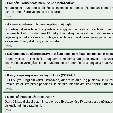
» Pamečiau arba neatsimenu savo slaptažodžio!
Nepanikuokite! Kadangi slaptažodis sistemoje saugomas užkoduotas, jo gauti neį
ekrane ir ne už ilgo vėl galėsite prisijungti.
Į viršų
» Aš užsiregistravau, tačiau negaliu prisijungti!
Iš pradžių patikrinkite ar tikrai įvedėte teisingą vartotojo vardą ir slaptažodį. J
pasirinkote, kad jums dar nėra 13 metų. Tokiu atveju turite sekti nurodymus ekran
registracijos metu. Ne už ilgo turite gauti el. laišką ir sekti nurodymais jame. 
atveju kreipkitės į diskusijų administratorių.
Į viršų
» Kažkada buvau užsiregistravęs, tačiau senai nerašiau į diskusijas, ir negali
Pabandykite surasti el. laišką, kurį gavote, kai pirmą kartą registravotės diskusijo
jūsų vartotojo vardą iš sistemos. Dažnai nieko neparašę arba ilgą laiką neaktyvū
Į viršų
» Kas yra apsaugos nuo vaikų funkcija (COPPA)?
COPPA - yra Jungtinių Valstijų įstatymas, kuris reikalauja, jog puslapiai, kurie r
užsiregistruoti, kreipkitės pagalbos į teisininką. Įsidėmėkite, kad phpBB Grupė net
Į viršų
» Kodėl aš negaliu užsiregistruoti?
Gali būti, kad diskusijų administratorius užblokavo jūsų IP adresą arba uždraudė v
diskusijų administratoriumi.
Į viršų