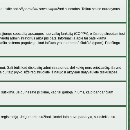
pauskite ant
Aš pamiršau savo slaptažodį
nuorodos. Toliau sekite nurodymus
atorius įjungė specialią apsaugos nuo vaikų funkciją (COPPA), o jūs registruodamiesi
yvuotų administratorius arba jūs pats. Informacija apie tai pateikiama
 pašto sistema pagalvojo, kad laiškas yra internetinė šiukšlė (spam). Priešingu
ingi. Gali būti, kad diskusijų administratorius, dėl kokių nors priežasčių, ištrynė
u taip įvyko, užsiregistruokite iš naujo ir aktyviau dalyvaukite diskusijose.
ų sutikimą. Jeigu nesate įsitikinę, kad tai galioja ir jums, kaip bandančiam
registraciją. Jeigu norite sužinoti, kodėl taip buvo padaryta, susisiekite su