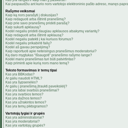
Kas yra rangas ir kaip man jį pasikeisti?
Kai paspaudžiu ant kurio nors vartotojo elektroninio pašto adreso, manęs papra
Rašymo veiksmai
Kaip ką nors parašyti į diskusijas?
Kaip redaguoti arba ištrinti pranešimą?
Kaip prie savo pranešimų pridėti parašą?
Kaip sukurti apklausą?
Kodėl negaliu pridėti daugiau apklausos atsakymų variantų?
Kaip redaguoti arba ištrinti apklausą?
Kodėl negaliu patekti į kai kuriuos forumus?
Kodėl negaliu prikabinti failų?
Kodėl aš gavau perspėjimą?
Kaip raportuoti apie neteisingus pranešimus moderatoriui?
Ką daro mygtukas “Išsaugoti” pranešimo rašymo lange?
Kodėl mano pranešimas turi būti patvirtintas?
Kaip priminti apie kurią nors mano temą?
Teksto formavimas ir temų tipai
Kas yra BBKodas?
Ar galiu naudoti HTML?
Kas yra šypsenėlės?
Ar galiu į pranešimą įtraukti paveikslėlį?
Kas yra labai svarbūs pranešimai?
Kas yra svarbios temos?
Kas yra dažnos temos?
Kas yra užrakintos temos?
Kas yra temų piktogramos?
Vartotojų lygiai ir grupės
Kas yra administratoriai?
Kas yra moderatoriai?
Kas yra vartotojų grupės?