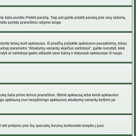
elę šalia punkto
Pridėti parašą
. Taip pat galite pridėti parašą prie visų rašomų
 minėto punkto pranešimo rašymo lange.
rite teisių kurti apklausas. Iš pradžių įrašykite apklausos pavadinimą, toliau
udoję parametru “Atsakymų variantų skaičius vartotojui”, galite nurodyti, kiek
dyti ar vartotojai galės atšaukti savo balsą ir dalyvauti apklausoje iš naujo.
uką šalia pirmo temos pranešimo. Ištrinti apklausą arba keisti apklausos
 saugo apklausą nuo nesąžiningo apklausos atsakymų variantų keitimo jai
l dėl priėjimo prie šių specialių forumų turėtumėte kreiptis į juos.