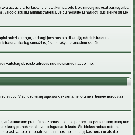
na žvaigždučių arba taškelių eilutė, kuri parodo kiek žinučių jūs esat parašę arba
i, valdo diskusijų administratorius. Jeigu negalite jų naudoti, susisiekite su juo
ogiai pakeisti rangų, kadangi juos nustato diskusijų administratorius.
istratoriai tiesiog sumažins jūsų parašytų pranešimų skaičių.
augoti vartotojų el. pašto adresus nuo neteisingo naudojimo.
egistruoti. Visų jūsų teisių sąrašas kiekviename forume ir temoje nurodytas
irš atitinkamo pranešimo. Kartais tai galite padaryti tik per tam tikrą laiką nuo
a kiek kartų pranešimas buvo redaguotas ir kada. Šis blokas nebus rodomas
prasti vartotojai negali ištrinti pranešimo, jeigu į jį kas nors jau atsakė.