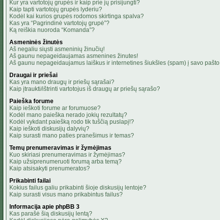
Kur yra vartotojų grupės ir kaip prie jų prisijungti?
Kaip tapti vartotojų grupės lyderiu?
Kodėl kai kurios grupės rodomos skirtinga spalva?
Kas yra “Pagrindinė vartotojų grupė”?
Ką reiškia nuoroda “Komanda”?
Asmeninės žinutės
Aš negaliu siųsti asmeninių žinučių!
Aš gaunu nepageidaujamas asmenines žinutes!
Aš gaunu nepageidaujamus laiškus ir internetines šiukšles (spam) į savo pašto 
Draugai ir priešai
Kas yra mano draugų ir priešų sąrašai?
Kaip įtraukti/ištrinti vartotojus iš draugų ar priešų sąrašo?
Paieška forume
Kaip ieškoti forume ar forumuose?
Kodėl mano paieška nerado jokių rezultatų?
Kodėl vykdant paiešką rodo tik tuščią puslapį!?
Kaip ieškoti diskusijų dalyvių?
Kaip surasti mano paties pranešimus ir temas?
Temų prenumeravimas ir žymėjimas
Kuo skiriasi prenumeravimas ir žymėjimas?
Kaip užsiprenumeruoti forumą arba temą?
Kaip atsisakyti prenumeratos?
Prikabinti failai
Kokius failus galiu prikabinti šioje diskusijų lentoje?
Kaip surasti visus mano prikabintus failus?
Informacija apie phpBB 3
Kas parašė šią diskusijų lentą?