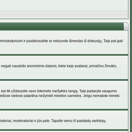
administratoriumi ir pasiteiraukite ar nebuvote išmestas iš diskusijų. Taip pat gali
 negali naudotis anoniminis dalyvis, tokie kaip avatarai, privačios žinutės,
s, kai tik uždarysite savo Interneto naršyklės langą. Taip padaryta saugumo
 viešose vietose patartina nežymėti minėtos varneles. Jeigu nematote minėto
ratoriai, moderatoriai ir jūs pats. Tapsite vienu iš paslėptų vartotojų.