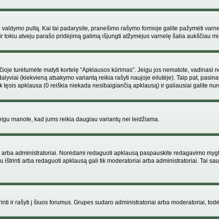
ojo valdymo pultą. Kai tai padarysite, pranešimo rašymo formoje galite pažymėti varn
ir tokiu atveju parašo pridėjimą galimą išjungti atžymėjus varnelę šalia aukščiau
je turėtumėte matyti kortelę “Apklausos kūrimas”. Jeigu jos nematote, vadinasi netu
yviai (kiekvieną atsakymo variantą reikia rašyti naujoje eilutėje). Taip pat, pasina
 tęsis apklausa (0 reiškia niekada nesibaigiančią apklausą) ir galiausiai galite nuro
 jeigu manote, kad jums reikia daugiau variantų nei leidžiama.
iai arba administratoriai. Norėdami redaguoti apklausą paspauskite redagavimo mygt
ju ištrinti arba redaguoti apklausą gali tik moderatoriai arba administratoriai. Tai
 trinti ir rašyti į šiuos forumus. Grupes sudaro administratoriai arba moderatoriai, todė