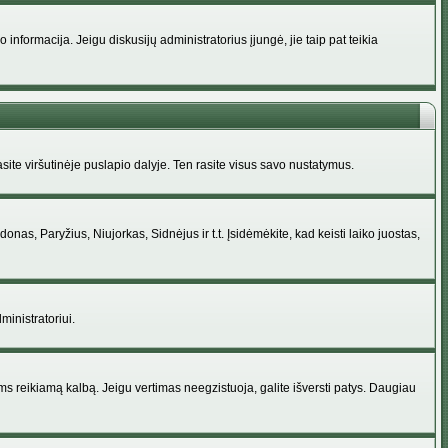
nformacija. Jeigu diskusijų administratorius įjungė, jie taip pat teikia
ite viršutinėje puslapio dalyje. Ten rasite visus savo nustatymus.
donas, Paryžius, Niujorkas, Sidnėjus ir t.t. Įsidėmėkite, kad keisti laiko juostas,
ministratoriui.
jums reikiamą kalbą. Jeigu vertimas neegzistuoja, galite išversti patys. Daugiau