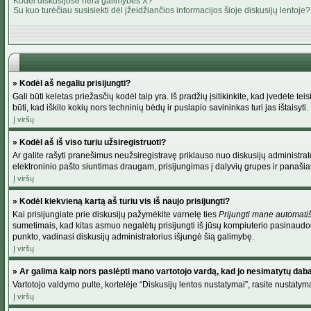
Kodėl diskusijose nėra galimybės X?
Su kuo turėčiau susisiekti dėl įžeidžiančios informacijos šioje diskusijų lentoje?
» Kodėl aš negaliu prisijungti?
Gali būti keletas priežasčių kodėl taip yra. Iš pradžių įsitikinkite, kad įvedėte tei
būti, kad iškilo kokių nors techninių bėdų ir puslapio savininkas turi jas ištaisyti.
Į viršų
» Kodėl aš iš viso turiu užsiregistruoti?
Ar galite rašyti pranešimus neužsiregistravę priklauso nuo diskusijų administrato
elektroninio pašto siuntimas draugam, prisijungimas į dalyvių grupes ir panašiai. 
Į viršų
» Kodėl kiekvieną kartą aš turiu vis iš naujo prisijungti?
Kai prisijungiate prie diskusijų pažymėkite varnelę ties
Prijungti mane automati
sumetimais, kad kitas asmuo negalėtų prisijungti iš jūsų kompiuterio pasinaudod
punkto, vadinasi diskusijų administratorius išjungė šią galimybę.
Į viršų
» Ar galima kaip nors paslėpti mano vartotojo vardą, kad jo nesimatytų dab
Vartotojo valdymo pulte, kortelėje “Diskusijų lentos nustatymai”, rasite nustaty
Į viršų