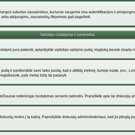
rangos sukurtus sausainėlius, kuriuose saugoma visa autentifikacijos ir prisijungimo i
 arba atsijungimu, sausainėlių ištrynimas gali pagelbėti.
Vartotojo nustatymai ir parametrai
dami juos pakeisti, aplankykite vartotojo valdymo pultą; mygtuką beveik visada ras
ltą ir pasikeiskite savo laiko juostą, kad ji atitiktų vietovę, kurioje esate, pvz.: Lon
siregistravote, pats metas būtų tai padaryti.
greičiausiai neteisingai nustatymas serverio laikrodis. Praneškite apie tai diskusijų ad
iskusijų lentos į tą kalbą. Paprašykite diskusijų administratoriaus, kad jis įdiegtų 