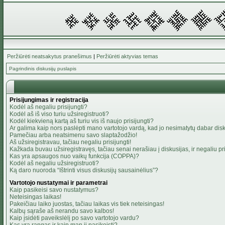
Peržiūrėti neatsakytus pranešimus
|
Peržiūrėti aktyvias temas
Pagrindinis diskusijų puslapis
Prisijungimas ir registracija
Kodėl aš negaliu prisijungti?
Kodėl aš iš viso turiu užsiregistruoti?
Kodėl kiekvieną kartą aš turiu vis iš naujo prisijungti?
Ar galima kaip nors paslėpti mano vartotojo vardą, kad jo nesimatytų dabar dis
Pamečiau arba neatsimenu savo slaptažodžio!
Aš užsiregistravau, tačiau negaliu prisijungti!
Kažkada buvau užsiregistravęs, tačiau senai nerašiau į diskusijas, ir negaliu pris
Kas yra apsaugos nuo vaikų funkcija (COPPA)?
Kodėl aš negaliu užsiregistruoti?
Ką daro nuoroda “Ištrinti visus diskusijų sausainėlius”?
Vartotojo nustatymai ir parametrai
Kaip pasikeisi savo nustatymus?
Neteisingas laikas!
Pakeičiau laiko juostas, tačiau laikas vis tiek neteisingas!
Kalbų sąraše aš nerandu savo kalbos!
Kaip įsidėti paveikslėlį po savo vartotojo vardu?