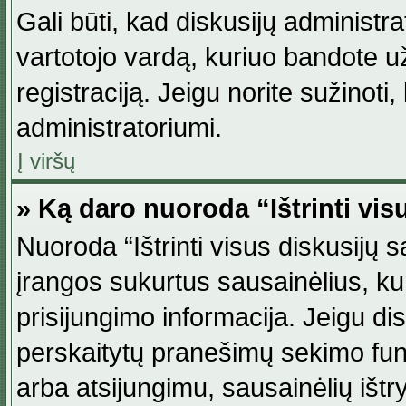
Gali būti, kad diskusijų administ
vartotojo vardą, kuriuo bandote užsi
registraciją. Jeigu norite sužinoti
administratoriumi.
Į viršų
» Ką daro nuoroda “Ištrinti vis
Nuoroda “Ištrinti visus diskusijų
įrangos sukurtus sausainėlius, ku
prisijungimo informacija. Jeigu disk
perskaitytų pranešimų sekimo funkc
arba atsijungimu, sausainėlių ištr