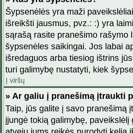
Šypsenėlės yra maži paveikslėlia
išreikšti jausmus, pvz.: :) yra lai
sąrašą rasite pranešimo rašymo la
šypsenėles saikingai. Jos labai 
išredaguos arba tiesiog ištrins jū
turi galimybę nustatyti, kiek šyp
Į viršų
» Ar galiu į pranešimą įtraukti 
Taip, jūs galite į savo pranešimą į
įjungė tokią galimybę, paveikslėlį g
atveju jums reikės nurodyti kelią i