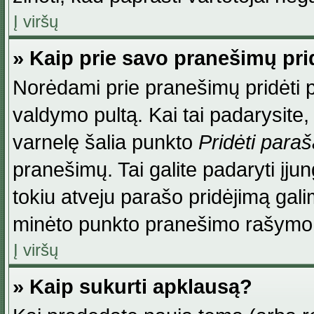
Į viršų
» Kaip prie savo pranešimų pri
Norėdami prie pranešimų pridėti par
valdymo pultą. Kai tai padarysite
varnelę šalia punkto
Pridėti para
pranešimų. Tai galite padaryti įj
tokiu atveju parašo pridėjimą gal
minėto punkto pranešimo rašymo
Į viršų
» Kaip sukurti apklausą?