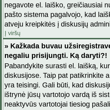
negavote el. laiško, greičiausiai 
pašto sistema pagalvojo, kad laiš
atveju kreipkitės į diskusijų admini
Į viršų
» Kažkada buvau užsiregistravęs
negaliu prisijungti. Ką daryti?!
Pabandykite surasti el. laišką, ku
diskusijose. Taip pat patikrinkite a
yra teisingi. Gali būti, kad diskus
ištrynė jūsų vartotojo vardą iš si
neaktyvūs vartotojai tiesiog paša