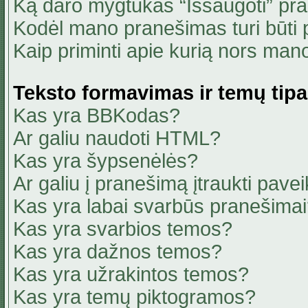
Ką daro mygtukas “Išsaugoti” pr
Kodėl mano pranešimas turi būti p
Kaip priminti apie kurią nors ma
Teksto formavimas ir temų tipa
Kas yra BBKodas?
Ar galiu naudoti HTML?
Kas yra šypsenėlės?
Ar galiu į pranešimą įtraukti pavei
Kas yra labai svarbūs pranešima
Kas yra svarbios temos?
Kas yra dažnos temos?
Kas yra užrakintos temos?
Kas yra temų piktogramos?