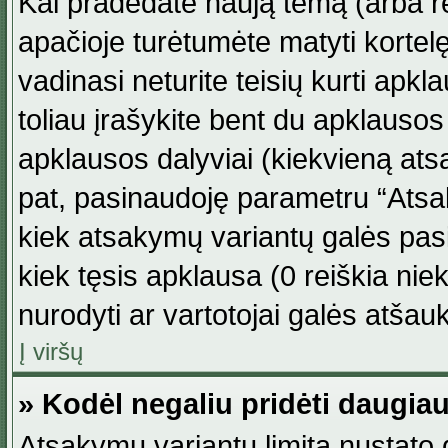
Kai pradedate naują temą (arba r
apačioje turėtumėte matyti kortel
vadinasi neturite teisių kurti apk
toliau įrašykite bent du apklauso
apklausos dalyviai (kiekvieną atsa
pat, pasinaudoję parametru “Atsaky
kiek atsakymų variantų galės pasi
kiek tęsis apklausa (0 reiškia niek
nurodyti ar vartotojai galės atšauk
Į viršų
» Kodėl negaliu pridėti daugi
Atsakymų variantų limitą nustato d