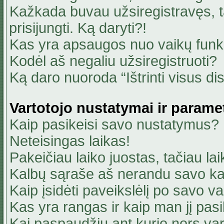
Kažkada buvau užsiregistravęs, ta
prisijungti. Ką daryti?!
Kas yra apsaugos nuo vaikų fun
Kodėl aš negaliu užsiregistruoti?
Ką daro nuoroda “Ištrinti visus di
Vartotojo nustatymai ir parame
Kaip pasikeisi savo nustatymus?
Neteisingas laikas!
Pakeičiau laiko juostas, tačiau lai
Kalbų sąraše aš nerandu savo ka
Kaip įsidėti paveikslėlį po savo v
Kas yra rangas ir kaip man jį pasi
Kai paspaudžiu ant kurio nors va