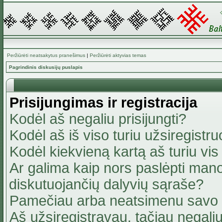
Peržiūrėti neatsakytus pranešimus
|
Peržiūrėti aktyvias temas
Pagrindinis diskusijų puslapis
Prisijungimas ir registracija
Kodėl aš negaliu prisijungti?
Kodėl aš iš viso turiu užsiregistru
Kodėl kiekvieną kartą aš turiu vis 
Ar galima kaip nors paslėpti mano
diskutuojančių dalyvių sąraše?
Pamečiau arba neatsimenu savo 
Aš užsiregistravau, tačiau negaliu 