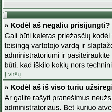
» Kodėl aš negaliu prisijungti?
Gali būti keletas priežasčių kodėl t
teisingą vartotojo vardą ir slaptažod
administratoriumi ir pasiteiraukite
būti, kad iškilo kokių nors technini
Į viršų
» Kodėl aš iš viso turiu užsireg
Ar galite rašyti pranešimus neužsi
administratoriaus. Bet kuriuo atv