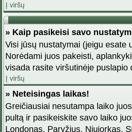
Į viršų
» Kaip pasikeisi savo nustaty
Visi jūsų nustatymai (jeigu esat
Norėdami juos pakeisti, aplankyki
visada rasite viršutinėje puslapio
Į viršų
» Neteisingas laikas!
Greičiausiai nesutampa laiko juost
pultą ir pasikeiskite savo laiko juos
Londonas, Paryžius, Niujorkas, Sidn