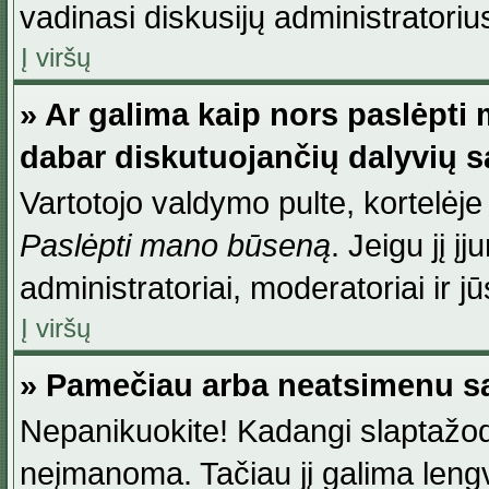
vadinasi diskusijų administratoriu
Į viršų
» Ar galima kaip nors paslėpti
dabar diskutuojančių dalyvių 
Vartotojo valdymo pulte, kortelėje
Paslėpti mano būseną
. Jeigu jį į
administratoriai, moderatoriai ir j
Į viršų
» Pamečiau arba neatsimenu sa
Nepanikuokite! Kadangi slaptažod
neįmanoma. Tačiau jį galima lengva