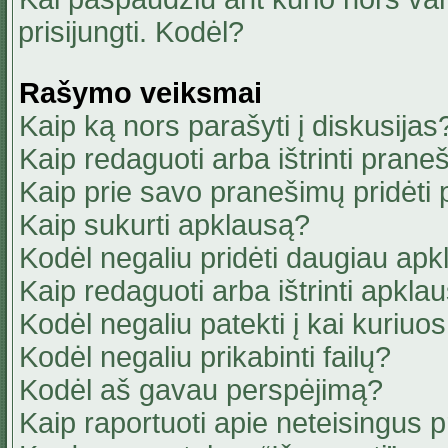
prisijungti. Kodėl?
Rašymo veiksmai
Kaip ką nors parašyti į diskusijas
Kaip redaguoti arba ištrinti pran
Kaip prie savo pranešimų pridėti
Kaip sukurti apklausą?
Kodėl negaliu pridėti daugiau ap
Kaip redaguoti arba ištrinti apkla
Kodėl negaliu patekti į kai kuriu
Kodėl negaliu prikabinti failų?
Kodėl aš gavau perspėjimą?
Kaip raportuoti apie neteisingus