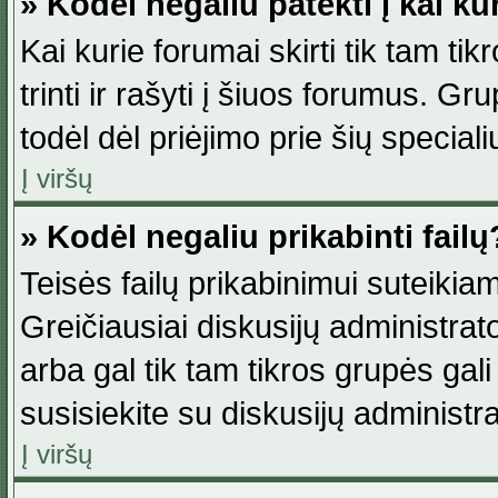
» Kodėl negaliu patekti į kai k
Kai kurie forumai skirti tik tam ti
trinti ir rašyti į šiuos forumus. G
todėl dėl priėjimo prie šių special
Į viršų
» Kodėl negaliu prikabinti failų
Teisės failų prikabinimui suteikia
Greičiausiai diskusijų administrato
arba gal tik tam tikros grupės gali 
susisiekite su diskusijų administra
Į viršų