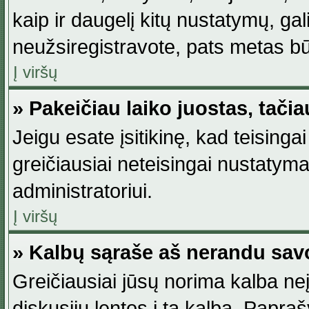
kaip ir daugelį kitų nustatymų, gali 
neužsiregistravote, pats metas būt
Į viršų
» Pakeičiau laiko juostas, tačia
Jeigu esate įsitikinę, kad teisingai
greičiausiai neteisingai nustatymas
administratoriui.
Į viršų
» Kalbų sąraše aš nerandu sav
Greičiausiai jūsų norima kalba neį
diskusijų lentos į tą kalbą. Papraš