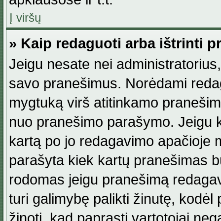
Į viršų
» Kaip redaguoti arba ištrinti 
Jeigu nesate nei administratorius, n
savo pranešimus. Norėdami reda
mygtuką virš atitinkamo pranešimo. 
nuo pranešimo parašymo. Jeigu ka
kartą po jo redagavimo apačioje m
parašyta kiek kartų pranešimas b
rodomas jeigu pranešimą redagavo
turi galimybę palikti žinutę, kodė
žinoti, kad paprasti vartotojai nega