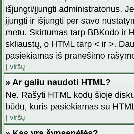
išjungti/įjungti administratorius. J
įjungti ir išjungti per savo nust
metu. Skirtumas tarp BBKodo ir H
skliaustų, o HTML tarp < ir >. Da
pasiekiamas iš pranešimo rašymo
Į viršų
» Ar galiu naudoti HTML?
Ne. Rašyti HTML kodų šioje disku
būdų, kuris pasiekiamas su HTML
Į viršų
» Kas yra šypsenėlės?