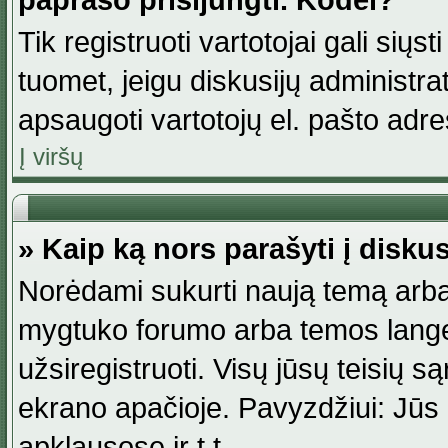
paprašo prisijungti. Kodėl?
Tik registruoti vartotojai gali siųs
tuomet, jeigu diskusijų administr
apsaugoti vartotojų el. pašto adr
Į viršų
» Kaip ką nors parašyti į disku
Norėdami sukurti naują temą arba
mygtuko forumo arba temos lange.
užsiregistruoti. Visų jūsų teisių
ekrano apačioje. Pavyzdžiui: Jūs g
apklausose ir t.t.