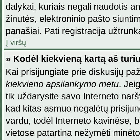
dalykai, kuriais negali naudotis an
žinutės, elektroninio pašto siunti
panašiai. Pati registracija užtrunka
Į viršų
» Kodėl kiekvieną kartą aš turiu
Kai prisijungiate prie diskusijų p
kiekvieno apsilankymo metu
. Jei
tik uždarysite savo Interneto na
kad kitas asmuo negalėtų prisiju
vardu, todėl Interneto kavinėse, b
vietose patartina nežymėti minėt