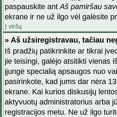
paspauskite ant
Aš pamiršau savo
ekrane ir ne už ilgo vėl galėsite pri
Į viršų
» Aš užsiregistravau, tačiau neg
Iš pradžių patikrinkite ar tikrai įv
jie teisingi, galėjo atsitikti viena
įjungė specialią apsaugos nuo va
pasirinkote, kad jums dar nėra 13
ekrane. Kai kurios diskusijų lentos
aktyvuotų administratorius arba jū
registracijos metu. Ne už ilgo turi