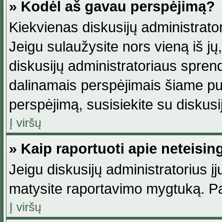
» Kodėl aš gavau perspėjimą?
Kiekvienas diskusijų administrator
Jeigu sulaužysite nors vieną iš jų,
diskusijų administratoriaus spre
dalinamais perspėjimais šiame pus
perspėjimą, susisiekite su diskusi
Į viršų
» Kaip raportuoti apie neteisi
Jeigu diskusijų administratorius į
matysite raportavimo mygtuką. Pa
Į viršų