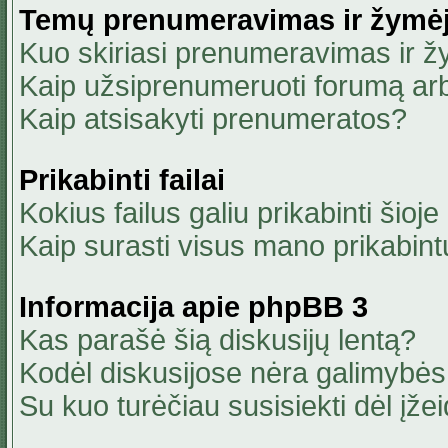
Temų prenumeravimas ir žymė
Kuo skiriasi prenumeravimas ir 
Kaip užsiprenumeruoti forumą ar
Kaip atsisakyti prenumeratos?
Prikabinti failai
Kokius failus galiu prikabinti šioje
Kaip surasti visus mano prikabint
Informacija apie phpBB 3
Kas parašė šią diskusijų lentą?
Kodėl diskusijose nėra galimybė
Su kuo turėčiau susisiekti dėl įžei