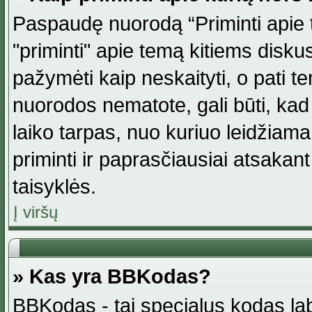
Paspaudę nuorodą “Priminti apie 
"priminti" apie temą kitiems disku
pažymėti kaip neskaityti, o pati t
nuorodos nematote, gali būti, ka
laiko tarpas, nuo kuriuo leidžiama
priminti ir paprasčiausiai atsakant į
taisyklės.
Į viršų
» Kas yra BBKodas?
BBKodas - tai specialus kodas la