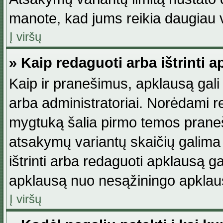
manote, kad jums reikia daugiau v
Į viršų
» Kaip redaguoti arba ištrinti 
Kaip ir pranešimus, apklausą gali 
arba administratoriai. Norėdami 
mygtuką šalia pirmo temos praneši
atsakymų variantų skaičių galima 
ištrinti arba redaguoti apklausą ga
apklausą nuo nesąžiningo apklaus
Į viršų