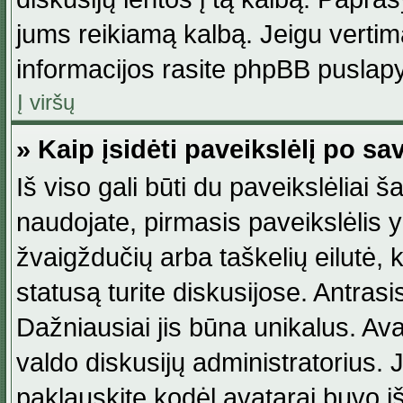
jums reikiamą kalbą. Jeigu vertim
informacijos rasite phpBB puslapy
Į viršų
» Kaip įsidėti paveikslėlį po s
Iš viso gali būti du paveikslėliai š
naudojate, pirmasis paveikslėlis y
žvaigždučių arba taškelių eilutė, 
statusą turite diskusijose. Antras
Dažniausiai jis būna unikalus. Avat
valdo diskusijų administratorius. J
paklauskite kodėl avatarai buvo iš