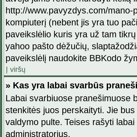
http://www.pavyzdys.com/mano-pave
kompiuterį (nebent jis yra tuo pačiu
paveikslėlio kuris yra už tam tikr
yahoo pašto dėžučių, slaptažodžia
paveikslėlį naudokite BBKodo žym
Į viršų
» Kas yra labai svarbūs praneš
Labai svarbiuose pranešimuose būn
stenkitės juos perskaityti. Jie bus
valdymo pulte. Teises rašyti labai
administratorius.