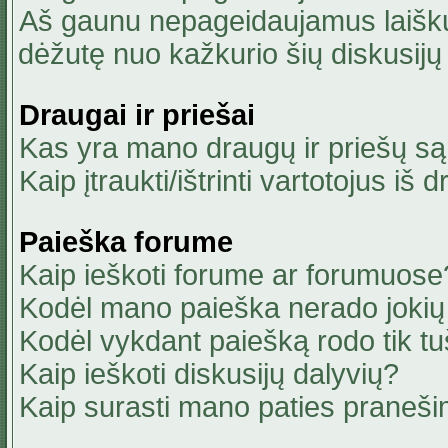
Aš gaunu nepageidaujamus laiškus
dėžutę nuo kažkurio šių diskusijų 
Draugai ir priešai
Kas yra mano draugų ir priešų są
Kaip įtraukti/ištrinti vartotojus i
Paieška forume
Kaip ieškoti forume ar forumuose
Kodėl mano paieška nerado jokių 
Kodėl vykdant paiešką rodo tik tu
Kaip ieškoti diskusijų dalyvių?
Kaip surasti mano paties praneši