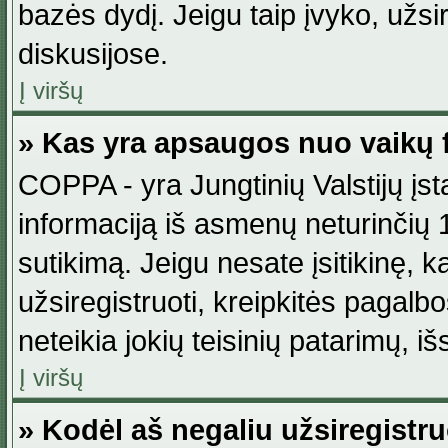
bazės dydį. Jeigu taip įvyko, užsir
diskusijose.
Į viršų
» Kas yra apsaugos nuo vaikų 
COPPA - yra Jungtinių Valstijų įst
informaciją iš asmenų neturinčių 1
sutikimą. Jeigu nesate įsitikinę, k
užsiregistruoti, kreipkitės pagalb
neteikia jokių teisinių patarimų, iš
Į viršų
» Kodėl aš negaliu užsiregistru