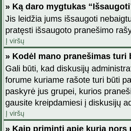
» Ką daro mygtukas “Išsaugot
Jis leidžia jums išsaugoti nebaig
pratęsti išsaugoto pranešimo rašy
Į viršų
» Kodėl mano pranešimas turi b
Gali būti, kad diskusijų administ
forume kuriame rašote turi būti pat
paskyrė jus grupei, kurios pranešim
gausite kreipdamiesi į diskusijų ad
Į viršų
» Kaip priminti apie kurią nor