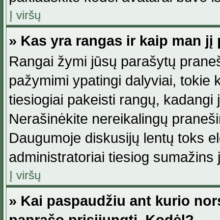
Į viršų
» Kas yra rangas ir kaip man jį 
Rangai žymi jūsų parašytų praneši
pažymimi ypatingi dalyviai, tokie 
tiesiogiai pakeisti rangų, kadangi 
Nerašinėkite nereikalingų praneš
Daugumoje diskusijų lentų toks e
administratoriai tiesiog sumažins
Į viršų
» Kai paspaudžiu ant kurio nor