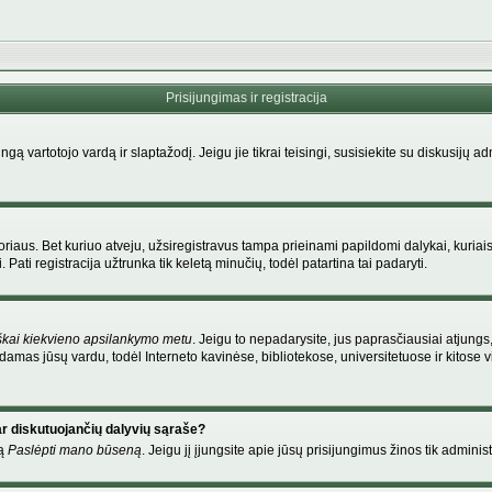
Prisijungimas ir registracija
singą vartotojo vardą ir slaptažodį. Jeigu jie tikrai teisingi, susisiekite su diskusijų 
riaus. Bet kuriuo atveju, užsiregistravus tampa prieinami papildomi dalykai, kuriais
Pati registracija užtrunka tik keletą minučių, todėl patartina tai padaryti.
škai kiekvieno apsilankymo metu
. Jeigu to nepadarysite, jus paprasčiausiai atjung
amas jūsų vardu, todėl Interneto kavinėse, bibliotekose, universitetuose ir kitose
ar diskutuojančių dalyvių sąraše?
mą
Paslėpti mano būseną
. Jeigu jį įjungsite apie jūsų prisijungimus žinos tik administ