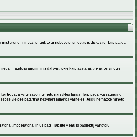
administratoriumi ir pasiteiraukite ar nebuvote išmestas iš diskusijų. Taip pat gali
 negali naudotis anoniminis dalyvis, tokie kaip avatarai, privačios žinutės,
s, kai tik uždarysite savo Interneto naršyklės langą. Taip padaryta saugumo
 viešose vietose patartina nežymėti minėtos varneles. Jeigu nematote minėto
ratoriai, moderatoriai ir jūs pats. Tapsite vienu iš paslėptų vartotojų.