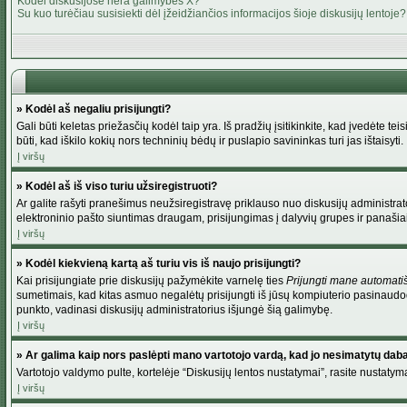
Kodėl diskusijose nėra galimybės X?
Su kuo turėčiau susisiekti dėl įžeidžiančios informacijos šioje diskusijų lentoje?
» Kodėl aš negaliu prisijungti?
Gali būti keletas priežasčių kodėl taip yra. Iš pradžių įsitikinkite, kad įvedėte tei
būti, kad iškilo kokių nors techninių bėdų ir puslapio savininkas turi jas ištaisyti.
Į viršų
» Kodėl aš iš viso turiu užsiregistruoti?
Ar galite rašyti pranešimus neužsiregistravę priklauso nuo diskusijų administrato
elektroninio pašto siuntimas draugam, prisijungimas į dalyvių grupes ir panašiai. 
Į viršų
» Kodėl kiekvieną kartą aš turiu vis iš naujo prisijungti?
Kai prisijungiate prie diskusijų pažymėkite varnelę ties
Prijungti mane automati
sumetimais, kad kitas asmuo negalėtų prisijungti iš jūsų kompiuterio pasinaudod
punkto, vadinasi diskusijų administratorius išjungė šią galimybę.
Į viršų
» Ar galima kaip nors paslėpti mano vartotojo vardą, kad jo nesimatytų dab
Vartotojo valdymo pulte, kortelėje “Diskusijų lentos nustatymai”, rasite nustaty
Į viršų