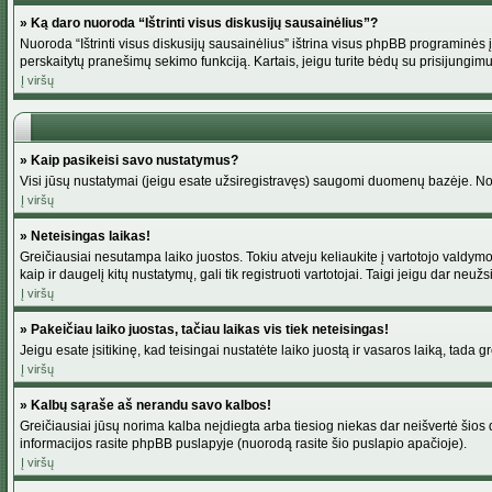
» Ką daro nuoroda “Ištrinti visus diskusijų sausainėlius”?
Nuoroda “Ištrinti visus diskusijų sausainėlius” ištrina visus phpBB programinės į
perskaitytų pranešimų sekimo funkciją. Kartais, jeigu turite bėdų su prisijungimu
Į viršų
» Kaip pasikeisi savo nustatymus?
Visi jūsų nustatymai (jeigu esate užsiregistravęs) saugomi duomenų bazėje. Norė
Į viršų
» Neteisingas laikas!
Greičiausiai nesutampa laiko juostos. Tokiu atveju keliaukite į vartotojo valdymo pu
kaip ir daugelį kitų nustatymų, gali tik registruoti vartotojai. Taigi jeigu dar neuž
Į viršų
» Pakeičiau laiko juostas, tačiau laikas vis tiek neteisingas!
Jeigu esate įsitikinę, kad teisingai nustatėte laiko juostą ir vasaros laiką, tada 
Į viršų
» Kalbų sąraše aš nerandu savo kalbos!
Greičiausiai jūsų norima kalba neįdiegta arba tiesiog niekas dar neišvertė šios d
informacijos rasite phpBB puslapyje (nuorodą rasite šio puslapio apačioje).
Į viršų