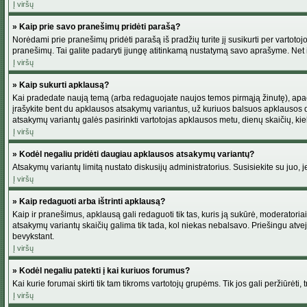
Į viršų
» Kaip prie savo pranešimų pridėti parašą?
Norėdami prie pranešimų pridėti parašą iš pradžių turite jį susikurti per vartot
pranešimų. Tai galite padaryti įjungę atitinkamą nustatymą savo aprašyme. Net 
Į viršų
» Kaip sukurti apklausą?
Kai pradedate naują temą (arba redaguojate naujos temos pirmąją žinutę), apačio
įrašykite bent du apklausos atsakymų variantus, už kuriuos balsuos apklausos dal
atsakymų variantų galės pasirinkti vartotojas apklausos metu, dienų skaičių, kiek
Į viršų
» Kodėl negaliu pridėti daugiau apklausos atsakymų variantų?
Atsakymų variantų limitą nustato diskusijų administratorius. Susisiekite su juo,
Į viršų
» Kaip redaguoti arba ištrinti apklausą?
Kaip ir pranešimus, apklausą gali redaguoti tik tas, kuris ją sukūrė, moderator
atsakymų variantų skaičių galima tik tada, kol niekas nebalsavo. Priešingu atve
bevykstant.
Į viršų
» Kodėl negaliu patekti į kai kuriuos forumus?
Kai kurie forumai skirti tik tam tikroms vartotojų grupėms. Tik jos gali peržiūrėti,
Į viršų