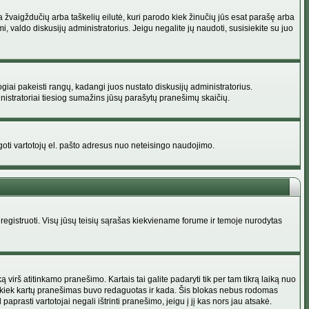
na žvaigždučių arba taškelių eilutė, kuri parodo kiek žinučių jūs esat parašę arba
i, valdo diskusijų administratorius. Jeigu negalite jų naudoti, susisiekite su juo
ogiai pakeisti rangų, kadangi juos nustato diskusijų administratorius.
istratoriai tiesiog sumažins jūsų parašytų pranešimų skaičių.
augoti vartotojų el. pašto adresus nuo neteisingo naudojimo.
egistruoti. Visų jūsų teisių sąrašas kiekviename forume ir temoje nurodytas
irš atitinkamo pranešimo. Kartais tai galite padaryti tik per tam tikrą laiką nuo
a kiek kartų pranešimas buvo redaguotas ir kada. Šis blokas nebus rodomas
prasti vartotojai negali ištrinti pranešimo, jeigu į jį kas nors jau atsakė.