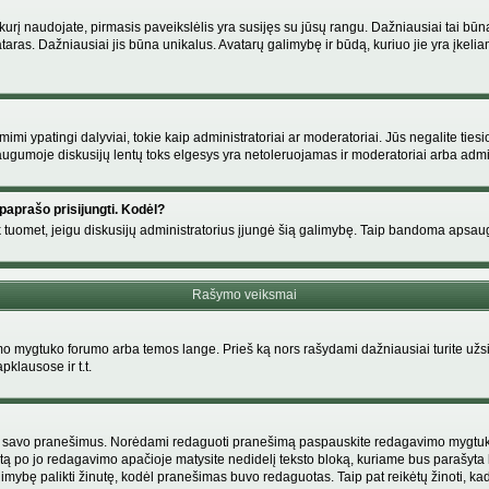
s, kurį naudojate, pirmasis paveikslėlis yra susijęs su jūsų rangu. Dažniausiai tai bū
ataras. Dažniausiai jis būna unikalus. Avatarų galimybę ir būdą, kuriuo jie yra įkeliam
i ypatingi dalyviai, tokie kaip administratoriai ar moderatoriai. Jūs negalite tiesi
gumoje diskusijų lentų toks elgesys yra netoleruojamas ir moderatoriai arba admin
paprašo prisijungti. Kodėl?
ir tik tuomet, jeigu diskusijų administratorius įjungė šią galimybę. Taip bandoma aps
Rašymo veiksmai
 mygtuko forumo arba temos lange. Prieš ką nors rašydami dažniausiai turite užsir
pklausose ir t.t.
i tik savo pranešimus. Norėdami redaguoti pranešimą paspauskite redagavimo mygtuką v
tą po jo redagavimo apačioje matysite nedidelį teksto bloką, kuriame bus parašyt
ybę palikti žinutę, kodėl pranešimas buvo redaguotas. Taip pat reikėtų žinoti, kad pa