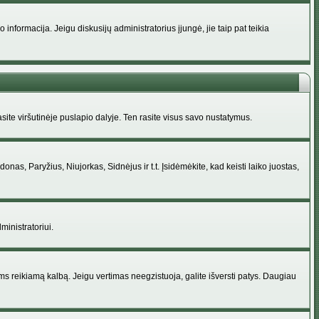
nformacija. Jeigu diskusijų administratorius įjungė, jie taip pat teikia
ite viršutinėje puslapio dalyje. Ten rasite visus savo nustatymus.
donas, Paryžius, Niujorkas, Sidnėjus ir t.t. Įsidėmėkite, kad keisti laiko juostas,
ministratoriui.
jums reikiamą kalbą. Jeigu vertimas neegzistuoja, galite išversti patys. Daugiau