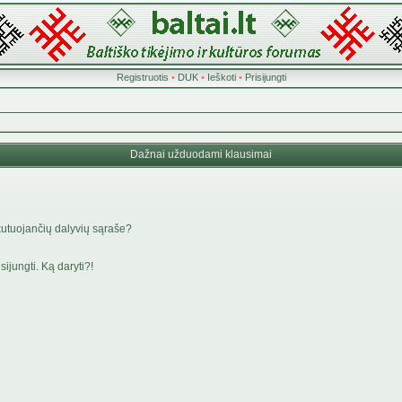
Registruotis
•
DUK
•
Ieškoti
•
Prisijungti
Dažnai užduodami klausimai
kutuojančių dalyvių sąraše?
ijungti. Ką daryti?!