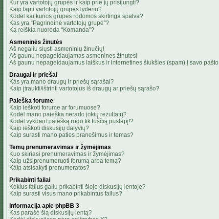
Kur yra vartotojų grupės ir kaip prie jų prisijungti?
Kaip tapti vartotojų grupės lyderiu?
Kodėl kai kurios grupės rodomos skirtinga spalva?
Kas yra “Pagrindinė vartotojų grupė”?
Ką reiškia nuoroda “Komanda”?
Asmeninės žinutės
Aš negaliu siųsti asmeninių žinučių!
Aš gaunu nepageidaujamas asmenines žinutes!
Aš gaunu nepageidaujamus laiškus ir internetines šiukšles (spam) į savo pašto 
Draugai ir priešai
Kas yra mano draugų ir priešų sąrašai?
Kaip įtraukti/ištrinti vartotojus iš draugų ar priešų sąrašo?
Paieška forume
Kaip ieškoti forume ar forumuose?
Kodėl mano paieška nerado jokių rezultatų?
Kodėl vykdant paiešką rodo tik tuščią puslapį!?
Kaip ieškoti diskusijų dalyvių?
Kaip surasti mano paties pranešimus ir temas?
Temų prenumeravimas ir žymėjimas
Kuo skiriasi prenumeravimas ir žymėjimas?
Kaip užsiprenumeruoti forumą arba temą?
Kaip atsisakyti prenumeratos?
Prikabinti failai
Kokius failus galiu prikabinti šioje diskusijų lentoje?
Kaip surasti visus mano prikabintus failus?
Informacija apie phpBB 3
Kas parašė šią diskusijų lentą?