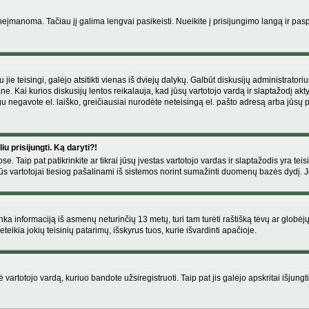
manoma. Tačiau jį galima lengvai pasikeisti. Nueikite į prisijungimo langą ir pas
eigu jie teisingi, galėjo atsitikti vienas iš dviejų dalykų. Galbūt diskusijų administr
e. Kai kurios diskusijų lentos reikalauja, kad jūsų vartotojo vardą ir slaptažodį akt
Jeigu negavote el. laiško, greičiausiai nurodėte neteisingą el. pašto adresą arba jūsų
u prisijungti. Ką daryti?!
se. Taip pat patikrinkite ar tikrai jūsų įvestas vartotojo vardas ir slaptažodis yra teis
s vartotojai tiesiog pašalinami iš sistemos norint sumažinti duomenų bazės dydį. Jeig
enka informaciją iš asmenų neturinčių 13 metų, turi tam turėti raštišką tėvų ar globėj
eikia jokių teisinių patarimų, išskyrus tuos, kurie išvardinti apačioje.
artotojo vardą, kuriuo bandote užsiregistruoti. Taip pat jis galėjo apskritai išjungti 