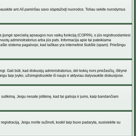
pauskite ant
Aš pamiršau savo slaptažodį
nuorodos. Toliau sekite nurodymus
atorius įjungė specialią apsaugos nuo vaikų funkciją (COPPA), o jūs registruodamiesi
yvuotų administratorius arba jūs pats. Informacija apie tai pateikiama
 pašto sistema pagalvojo, kad laiškas yra internetinė šiukšlė (spam). Priešingu
ingi. Gali būti, kad diskusijų administratorius, dėl kokių nors priežasčių, ištrynė
u taip įvyko, užsiregistruokite iš naujo ir aktyviau dalyvaukite diskusijose.
ų sutikimą. Jeigu nesate įsitikinę, kad tai galioja ir jums, kaip bandančiam
registraciją. Jeigu norite sužinoti, kodėl taip buvo padaryta, susisiekite su