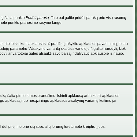
elę šalia punkto
Pridėti parašą
. Taip pat galite pridėti parašą prie visų rašomų
 minėto punkto pranešimo rašymo lange.
rite teisių kurti apklausas. Iš pradžių įrašykite apklausos pavadinimą, toliau
udoję parametru “Atsakymų variantų skaičius vartotojui”, galite nurodyti, kiek
dyti ar vartotojai galės atšaukti savo balsą ir dalyvauti apklausoje iš naujo.
uką šalia pirmo temos pranešimo. Ištrinti apklausą arba keisti apklausos
 saugo apklausą nuo nesąžiningo apklausos atsakymų variantų keitimo jai
l dėl priėjimo prie šių specialių forumų turėtumėte kreiptis į juos.