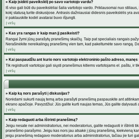
» Kaip įsidėti paveikslėlį po savo vartotojo vardu?
Iš viso gali būti du paveikslėliai šalia vartotojo vardo. Priklausomai nuo stiliau
kokį statusą turite diskusijose. Antrasis dažniausiai didesnis paveikslėlis yra av
ir paklauskite kodėl avatarai buvo išjungti.
Į viršų
» Kas yra rangas ir kaip man jį pasikeisti?
Rangai žymi jūsų parašytų pranešimų skaičių. Taip pat specialiais rangais pažymim
Nerašinėkite nereikalingų pranešimų vien tam, kad pakeltumėte savo rangą. Dau
Į viršų
» Kai paspaudžiu ant kurio nors vartotojo elektroninio pašto adreso, manęs 
Tik registruoti vartotojai gali siųsti pranešimus kitiems vartotojams el. paštu, 
Į viršų
» Kaip ką nors parašyti į diskusijas?
Norėdami sukurti naują temą arba parašyti pranešimą paspauskite ant atitinkamo
ekrano apačioje. Pavyzdžiui: Jūs galite kurti naujas temas, Jūs galite dalyvauti a
Į viršų
» Kaip redaguoti arba ištrinti pranešimą?
Jeigu nesate nei administratorius, nei moderatorius, galite redaguoti ir ištrint
pranešimo parašymo. Jeigu kas nors jau atsakė į jūsų pranešimą, kiekvieną kar
jeigu pranešimą redagavo moderatorius arba administratorius, tačiau jie turi galim