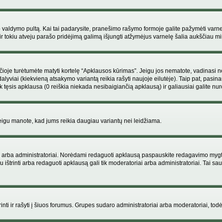
ojo valdymo pultą. Kai tai padarysite, pranešimo rašymo formoje galite pažymėti varn
ir tokiu atveju parašo pridėjimą galimą išjungti atžymėjus varnelę šalia aukščiau
je turėtumėte matyti kortelę “Apklausos kūrimas”. Jeigu jos nematote, vadinasi netu
yviai (kiekvieną atsakymo variantą reikia rašyti naujoje eilutėje). Taip pat, pasina
 tęsis apklausa (0 reiškia niekada nesibaigiančią apklausą) ir galiausiai galite nuro
 jeigu manote, kad jums reikia daugiau variantų nei leidžiama.
iai arba administratoriai. Norėdami redaguoti apklausą paspauskite redagavimo mygt
ju ištrinti arba redaguoti apklausą gali tik moderatoriai arba administratoriai. Tai
 trinti ir rašyti į šiuos forumus. Grupes sudaro administratoriai arba moderatoriai, todė