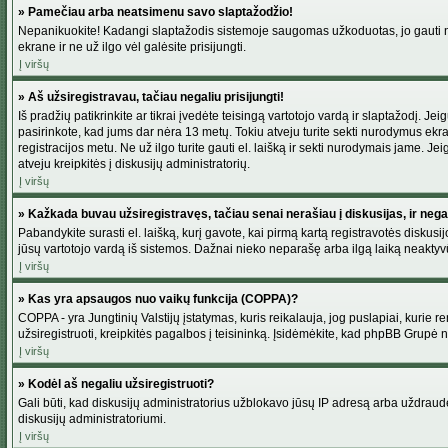
» Pamečiau arba neatsimenu savo slaptažodžio!
Nepanikuokite! Kadangi slaptažodis sistemoje saugomas užkoduotas, jo gauti neį
ekrane ir ne už ilgo vėl galėsite prisijungti.
Į viršų
» Aš užsiregistravau, tačiau negaliu prisijungti!
Iš pradžių patikrinkite ar tikrai įvedėte teisingą vartotojo vardą ir slaptažodį. J
pasirinkote, kad jums dar nėra 13 metų. Tokiu atveju turite sekti nurodymus ekran
registracijos metu. Ne už ilgo turite gauti el. laišką ir sekti nurodymais jame. 
atveju kreipkitės į diskusijų administratorių.
Į viršų
» Kažkada buvau užsiregistravęs, tačiau senai nerašiau į diskusijas, ir negali
Pabandykite surasti el. laišką, kurį gavote, kai pirmą kartą registravotės diskusijo
jūsų vartotojo vardą iš sistemos. Dažnai nieko neparašę arba ilgą laiką neaktyvū
Į viršų
» Kas yra apsaugos nuo vaikų funkcija (COPPA)?
COPPA - yra Jungtinių Valstijų įstatymas, kuris reikalauja, jog puslapiai, kurie r
užsiregistruoti, kreipkitės pagalbos į teisininką. Įsidėmėkite, kad phpBB Grupė net
Į viršų
» Kodėl aš negaliu užsiregistruoti?
Gali būti, kad diskusijų administratorius užblokavo jūsų IP adresą arba uždraudė v
diskusijų administratoriumi.
Į viršų