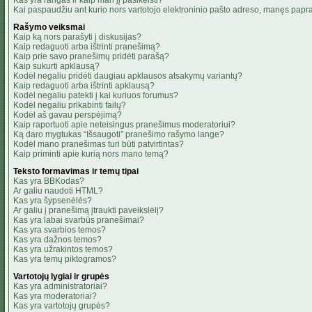
Kas yra rangas ir kaip man jį pasikeisti?
Kai paspaudžiu ant kurio nors vartotojo elektroninio pašto adreso, manęs papra
Rašymo veiksmai
Kaip ką nors parašyti į diskusijas?
Kaip redaguoti arba ištrinti pranešimą?
Kaip prie savo pranešimų pridėti parašą?
Kaip sukurti apklausą?
Kodėl negaliu pridėti daugiau apklausos atsakymų variantų?
Kaip redaguoti arba ištrinti apklausą?
Kodėl negaliu patekti į kai kuriuos forumus?
Kodėl negaliu prikabinti failų?
Kodėl aš gavau perspėjimą?
Kaip raportuoti apie neteisingus pranešimus moderatoriui?
Ką daro mygtukas “Išsaugoti” pranešimo rašymo lange?
Kodėl mano pranešimas turi būti patvirtintas?
Kaip priminti apie kurią nors mano temą?
Teksto formavimas ir temų tipai
Kas yra BBKodas?
Ar galiu naudoti HTML?
Kas yra šypsenėlės?
Ar galiu į pranešimą įtraukti paveikslėlį?
Kas yra labai svarbūs pranešimai?
Kas yra svarbios temos?
Kas yra dažnos temos?
Kas yra užrakintos temos?
Kas yra temų piktogramos?
Vartotojų lygiai ir grupės
Kas yra administratoriai?
Kas yra moderatoriai?
Kas yra vartotojų grupės?