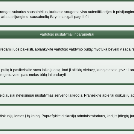
rangos sukurtus sausainėlius, kuriuose saugoma visa autentifikacijos ir prisijungimo i
 arba atsijungimu, sausainėlių ištrynimas gali pagelbėti.
Vartotojo nustatymai ir parametrai
dami juos pakeisti, aplankykite vartotojo valdymo pultą; mygtuką beveik visada ras
ltą ir pasikeiskite savo laiko juostą, kad ji atitiktų vietovę, kurioje esate, pvz.: Lon
siregistravote, pats metas būtų tai padaryti.
greičiausiai neteisingai nustatymas serverio laikrodis. Praneškite apie tai diskusijų ad
iskusijų lentos į tą kalbą. Paprašykite diskusijų administratoriaus, kad jis įdiegtų 