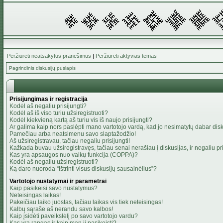
Peržiūrėti neatsakytus pranešimus
|
Peržiūrėti aktyvias temas
Pagrindinis diskusijų puslapis
Prisijungimas ir registracija
Kodėl aš negaliu prisijungti?
Kodėl aš iš viso turiu užsiregistruoti?
Kodėl kiekvieną kartą aš turiu vis iš naujo prisijungti?
Ar galima kaip nors paslėpti mano vartotojo vardą, kad jo nesimatytų dabar dis
Pamečiau arba neatsimenu savo slaptažodžio!
Aš užsiregistravau, tačiau negaliu prisijungti!
Kažkada buvau užsiregistravęs, tačiau senai nerašiau į diskusijas, ir negaliu pris
Kas yra apsaugos nuo vaikų funkcija (COPPA)?
Kodėl aš negaliu užsiregistruoti?
Ką daro nuoroda “Ištrinti visus diskusijų sausainėlius”?
Vartotojo nustatymai ir parametrai
Kaip pasikeisi savo nustatymus?
Neteisingas laikas!
Pakeičiau laiko juostas, tačiau laikas vis tiek neteisingas!
Kalbų sąraše aš nerandu savo kalbos!
Kaip įsidėti paveikslėlį po savo vartotojo vardu?