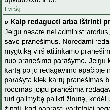
Į viršų
» Kaip redaguoti arba ištrinti 
Jeigu nesate nei administratorius, n
savo pranešimus. Norėdami reda
mygtuką virš atitinkamo pranešimo. 
nuo pranešimo parašymo. Jeigu ka
kartą po jo redagavimo apačioje m
parašyta kiek kartų pranešimas b
rodomas jeigu pranešimą redagavo
turi galimybę palikti žinutę, kodė
žinoti, kad paprasti vartotojai nega