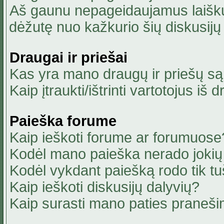
Aš gaunu nepageidaujamus laiškus
dėžutę nuo kažkurio šių diskusijų 
Draugai ir priešai
Kas yra mano draugų ir priešų są
Kaip įtraukti/ištrinti vartotojus i
Paieška forume
Kaip ieškoti forume ar forumuose
Kodėl mano paieška nerado jokių 
Kodėl vykdant paiešką rodo tik tu
Kaip ieškoti diskusijų dalyvių?
Kaip surasti mano paties praneši