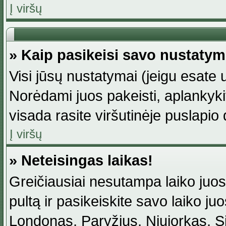
Į viršų
» Kaip pasikeisi savo nustaty
Visi jūsų nustatymai (jeigu esat
Norėdami juos pakeisti, aplankyki
visada rasite viršutinėje puslapio
Į viršų
» Neteisingas laikas!
Greičiausiai nesutampa laiko juost
pultą ir pasikeiskite savo laiko juos
Londonas, Paryžius, Niujorkas, Sidn