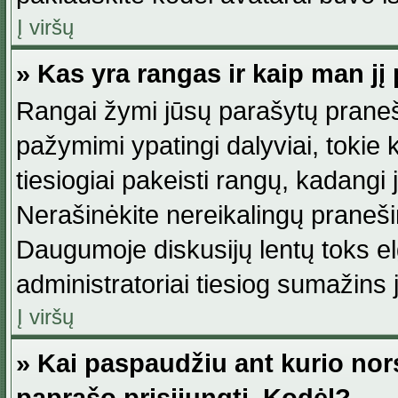
Į viršų
» Kas yra rangas ir kaip man jį 
Rangai žymi jūsų parašytų praneši
pažymimi ypatingi dalyviai, tokie 
tiesiogiai pakeisti rangų, kadangi 
Nerašinėkite nereikalingų praneš
Daugumoje diskusijų lentų toks e
administratoriai tiesiog sumažins
Į viršų
» Kai paspaudžiu ant kurio nor