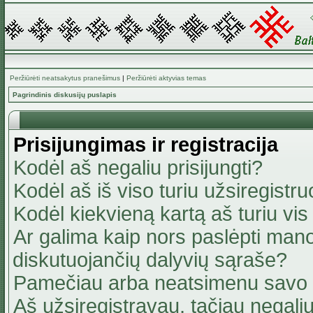
Peržiūrėti neatsakytus pranešimus
|
Peržiūrėti aktyvias temas
Pagrindinis diskusijų puslapis
Prisijungimas ir registracija
Kodėl aš negaliu prisijungti?
Kodėl aš iš viso turiu užsiregistru
Kodėl kiekvieną kartą aš turiu vis 
Ar galima kaip nors paslėpti mano
diskutuojančių dalyvių sąraše?
Pamečiau arba neatsimenu savo 
Aš užsiregistravau, tačiau negaliu 