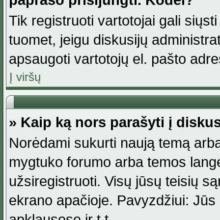
paprašo prisijungti. Kodėl?
Tik registruoti vartotojai gali siųs
tuomet, jeigu diskusijų administr
apsaugoti vartotojų el. pašto adr
Į viršų
» Kaip ką nors parašyti į disku
Norėdami sukurti naują temą arba
mygtuko forumo arba temos lange.
užsiregistruoti. Visų jūsų teisių
ekrano apačioje. Pavyzdžiui: Jūs g
apklausose ir t.t.