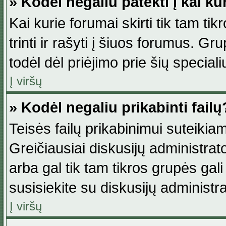
» Kodėl negaliu patekti į kai k
Kai kurie forumai skirti tik tam ti
trinti ir rašyti į šiuos forumus. G
todėl dėl priėjimo prie šių special
Į viršų
» Kodėl negaliu prikabinti failų
Teisės failų prikabinimui suteikia
Greičiausiai diskusijų administrato
arba gal tik tam tikros grupės gali 
susisiekite su diskusijų administra
Į viršų