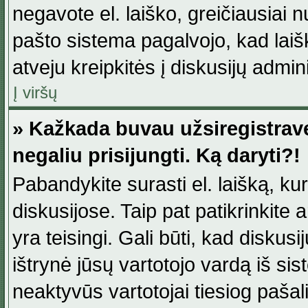
negavote el. laiško, greičiausiai 
pašto sistema pagalvojo, kad laiš
atveju kreipkitės į diskusijų admini
Į viršų
» Kažkada buvau užsiregistravęs
negaliu prisijungti. Ką daryti?!
Pabandykite surasti el. laišką, ku
diskusijose. Taip pat patikrinkite a
yra teisingi. Gali būti, kad diskus
ištrynė jūsų vartotojo vardą iš si
neaktyvūs vartotojai tiesiog paša