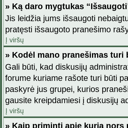
» Ką daro mygtukas “Išsaugot
Jis leidžia jums išsaugoti nebaig
pratęsti išsaugoto pranešimo rašy
Į viršų
» Kodėl mano pranešimas turi b
Gali būti, kad diskusijų administ
forume kuriame rašote turi būti pat
paskyrė jus grupei, kurios pranešim
gausite kreipdamiesi į diskusijų ad
Į viršų
» Kaip priminti apie kurią nor