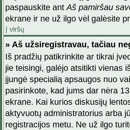
paspauskite ant
Aš pamiršau savo
ekrane ir ne už ilgo vėl galėsite pri
Į viršų
» Aš užsiregistravau, tačiau neg
Iš pradžių patikrinkite ar tikrai įv
jie teisingi, galėjo atsitikti viena
įjungė specialią apsaugos nuo va
pasirinkote, kad jums dar nėra 13
ekrane. Kai kurios diskusijų lentos
aktyvuotų administratorius arba jū
registracijos metu. Ne už ilgo turi