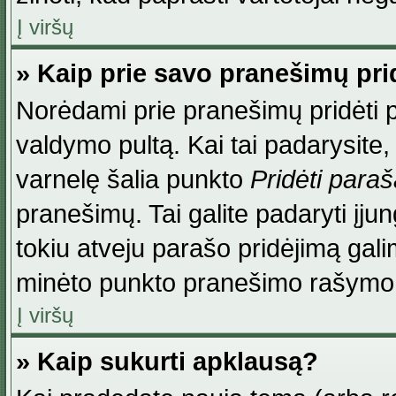
Į viršų
» Kaip prie savo pranešimų pri
Norėdami prie pranešimų pridėti par
valdymo pultą. Kai tai padarysite
varnelę šalia punkto
Pridėti para
pranešimų. Tai galite padaryti įj
tokiu atveju parašo pridėjimą gal
minėto punkto pranešimo rašymo
Į viršų
» Kaip sukurti apklausą?