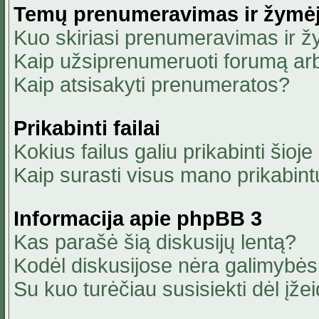
Temų prenumeravimas ir žymė
Kuo skiriasi prenumeravimas ir 
Kaip užsiprenumeruoti forumą ar
Kaip atsisakyti prenumeratos?
Prikabinti failai
Kokius failus galiu prikabinti šioje
Kaip surasti visus mano prikabint
Informacija apie phpBB 3
Kas parašė šią diskusijų lentą?
Kodėl diskusijose nėra galimybė
Su kuo turėčiau susisiekti dėl įžei