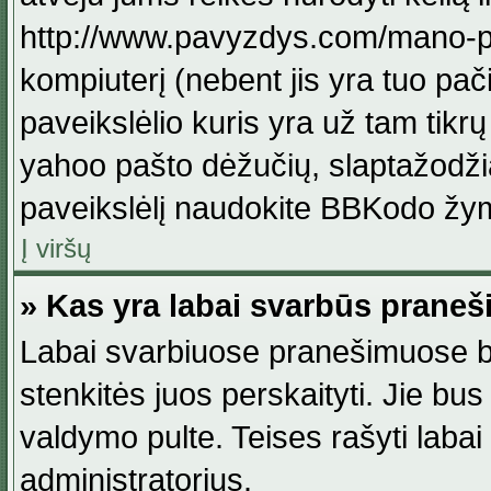
http://www.pavyzdys.com/mano-pave
kompiuterį (nebent jis yra tuo pačiu
paveikslėlio kuris yra už tam tikr
yahoo pašto dėžučių, slaptažodžia
paveikslėlį naudokite BBKodo žym
Į viršų
» Kas yra labai svarbūs praneš
Labai svarbiuose pranešimuose būn
stenkitės juos perskaityti. Jie bus
valdymo pulte. Teises rašyti labai
administratorius.