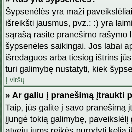
Šypsenėlės yra maži paveikslėlia
išreikšti jausmus, pvz.: :) yra lai
sąrašą rasite pranešimo rašymo la
šypsenėles saikingai. Jos labai 
išredaguos arba tiesiog ištrins jū
turi galimybę nustatyti, kiek šyp
Į viršų
» Ar galiu į pranešimą įtraukti 
Taip, jūs galite į savo pranešimą į
įjungė tokią galimybę, paveikslėlį g
atveju jums reikės nurodyti kelią i