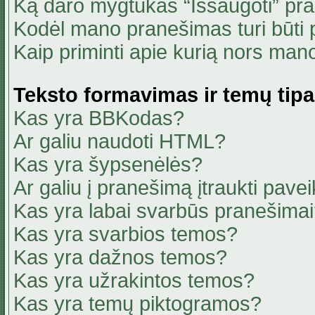
Ką daro mygtukas “Išsaugoti” pr
Kodėl mano pranešimas turi būti p
Kaip priminti apie kurią nors ma
Teksto formavimas ir temų tipa
Kas yra BBKodas?
Ar galiu naudoti HTML?
Kas yra šypsenėlės?
Ar galiu į pranešimą įtraukti pavei
Kas yra labai svarbūs pranešima
Kas yra svarbios temos?
Kas yra dažnos temos?
Kas yra užrakintos temos?
Kas yra temų piktogramos?