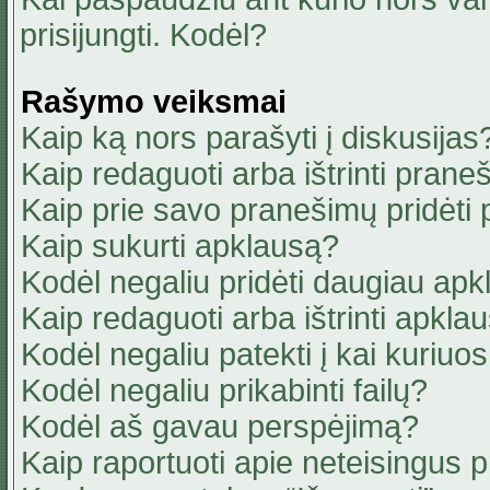
prisijungti. Kodėl?
Rašymo veiksmai
Kaip ką nors parašyti į diskusijas
Kaip redaguoti arba ištrinti pran
Kaip prie savo pranešimų pridėti
Kaip sukurti apklausą?
Kodėl negaliu pridėti daugiau ap
Kaip redaguoti arba ištrinti apkla
Kodėl negaliu patekti į kai kuriu
Kodėl negaliu prikabinti failų?
Kodėl aš gavau perspėjimą?
Kaip raportuoti apie neteisingus