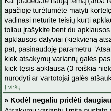
Kai pradedate naują temą (arba r
apačioje turėtumėte matyti kortel
vadinasi neturite teisių kurti apk
toliau įrašykite bent du apklauso
apklausos dalyviai (kiekvieną atsa
pat, pasinaudoję parametru “Atsaky
kiek atsakymų variantų galės pasi
kiek tęsis apklausa (0 reiškia niek
nurodyti ar vartotojai galės atšauk
Į viršų
» Kodėl negaliu pridėti daugi
Atsakymų variantų limitą nustato d