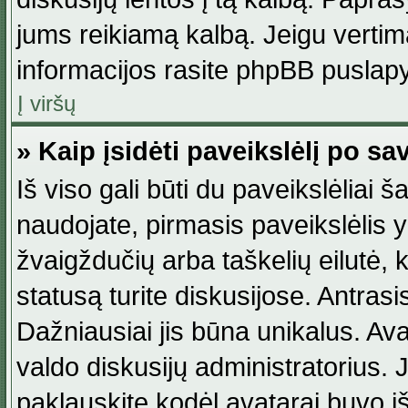
jums reikiamą kalbą. Jeigu vertim
informacijos rasite phpBB puslapy
Į viršų
» Kaip įsidėti paveikslėlį po s
Iš viso gali būti du paveikslėliai š
naudojate, pirmasis paveikslėlis y
žvaigždučių arba taškelių eilutė, 
statusą turite diskusijose. Antras
Dažniausiai jis būna unikalus. Avat
valdo diskusijų administratorius. J
paklauskite kodėl avatarai buvo iš