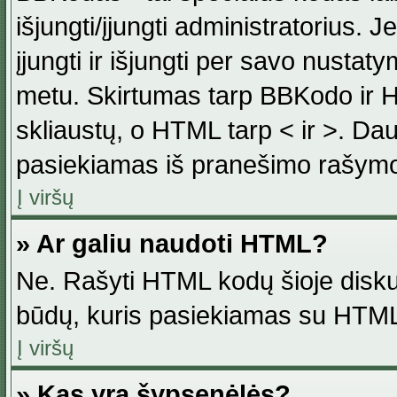
išjungti/įjungti administratorius. J
įjungti ir išjungti per savo nust
metu. Skirtumas tarp BBKodo ir H
skliaustų, o HTML tarp < ir >. Da
pasiekiamas iš pranešimo rašymo
Į viršų
» Ar galiu naudoti HTML?
Ne. Rašyti HTML kodų šioje disku
būdų, kuris pasiekiamas su HTML
Į viršų
» Kas yra šypsenėlės?