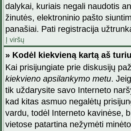
dalykai, kuriais negali naudotis an
žinutės, elektroninio pašto siunti
panašiai. Pati registracija užtrunka
Į viršų
» Kodėl kiekvieną kartą aš turiu
Kai prisijungiate prie diskusijų p
kiekvieno apsilankymo metu
. Jei
tik uždarysite savo Interneto na
kad kitas asmuo negalėtų prisiju
vardu, todėl Interneto kavinėse, b
vietose patartina nežymėti minėt