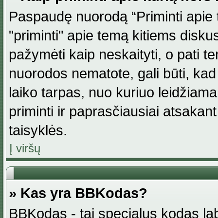
Paspaudę nuorodą “Priminti apie 
"priminti" apie temą kitiems disku
pažymėti kaip neskaityti, o pati t
nuorodos nematote, gali būti, ka
laiko tarpas, nuo kuriuo leidžiama
priminti ir paprasčiausiai atsakant į
taisyklės.
Į viršų
» Kas yra BBKodas?
BBKodas - tai specialus kodas la