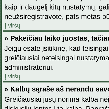
kaip ir daugelį kitų nustatymų, gali 
neužsiregistravote, pats metas būt
Į viršų
» Pakeičiau laiko juostas, tačia
Jeigu esate įsitikinę, kad teisingai
greičiausiai neteisingai nustatymas
administratoriui.
Į viršų
» Kalbų sąraše aš nerandu sav
Greičiausiai jūsų norima kalba neį
diskusijų lentos į tą kalbą. Papraš