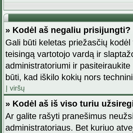
» Kodėl aš negaliu prisijungti?
Gali būti keletas priežasčių kodėl t
teisingą vartotojo vardą ir slaptažod
administratoriumi ir pasiteiraukite
būti, kad iškilo kokių nors technini
Į viršų
» Kodėl aš iš viso turiu užsireg
Ar galite rašyti pranešimus neužsi
administratoriaus. Bet kuriuo atv