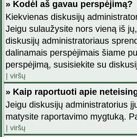
» Kodėl aš gavau perspėjimą?
Kiekvienas diskusijų administrator
Jeigu sulaužysite nors vieną iš jų,
diskusijų administratoriaus spre
dalinamais perspėjimais šiame pus
perspėjimą, susisiekite su diskusi
Į viršų
» Kaip raportuoti apie neteisi
Jeigu diskusijų administratorius į
matysite raportavimo mygtuką. Pa
Į viršų