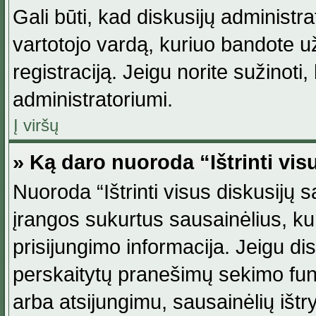
Gali būti, kad diskusijų administ
vartotojo vardą, kuriuo bandote užsi
registraciją. Jeigu norite sužinoti
administratoriumi.
Į viršų
» Ką daro nuoroda “Ištrinti vis
Nuoroda “Ištrinti visus diskusijų
įrangos sukurtus sausainėlius, ku
prisijungimo informacija. Jeigu disk
perskaitytų pranešimų sekimo funkc
arba atsijungimu, sausainėlių ištr