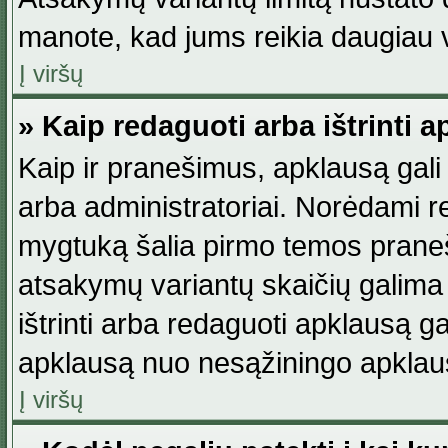
manote, kad jums reikia daugiau v
Į viršų
» Kaip redaguoti arba ištrinti 
Kaip ir pranešimus, apklausą gali 
arba administratoriai. Norėdami 
mygtuką šalia pirmo temos praneši
atsakymų variantų skaičių galima 
ištrinti arba redaguoti apklausą ga
apklausą nuo nesąžiningo apklaus
Į viršų