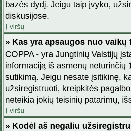
bazės dydį. Jeigu taip įvyko, užsir
diskusijose.
Į viršų
» Kas yra apsaugos nuo vaikų 
COPPA - yra Jungtinių Valstijų įst
informaciją iš asmenų neturinčių 1
sutikimą. Jeigu nesate įsitikinę, k
užsiregistruoti, kreipkitės pagalb
neteikia jokių teisinių patarimų, iš
Į viršų
» Kodėl aš negaliu užsiregistru