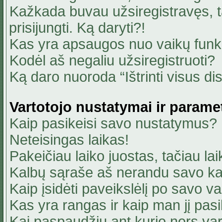
Kažkada buvau užsiregistravęs, ta
prisijungti. Ką daryti?!
Kas yra apsaugos nuo vaikų fun
Kodėl aš negaliu užsiregistruoti?
Ką daro nuoroda “Ištrinti visus di
Vartotojo nustatymai ir parame
Kaip pasikeisi savo nustatymus?
Neteisingas laikas!
Pakeičiau laiko juostas, tačiau lai
Kalbų sąraše aš nerandu savo ka
Kaip įsidėti paveikslėlį po savo v
Kas yra rangas ir kaip man jį pasi
Kai paspaudžiu ant kurio nors va