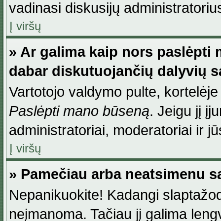
vadinasi diskusijų administratoriu
Į viršų
» Ar galima kaip nors paslėpti
dabar diskutuojančių dalyvių 
Vartotojo valdymo pulte, kortelėje
Paslėpti mano būseną
. Jeigu jį į
administratoriai, moderatoriai ir j
Į viršų
» Pamečiau arba neatsimenu sa
Nepanikuokite! Kadangi slaptažod
neįmanoma. Tačiau jį galima lengva