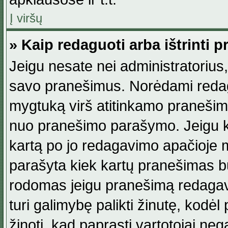
Į viršų
» Kaip redaguoti arba ištrinti 
Jeigu nesate nei administratorius, n
savo pranešimus. Norėdami reda
mygtuką virš atitinkamo pranešimo. 
nuo pranešimo parašymo. Jeigu ka
kartą po jo redagavimo apačioje m
parašyta kiek kartų pranešimas b
rodomas jeigu pranešimą redagavo
turi galimybę palikti žinutę, kodė
žinoti, kad paprasti vartotojai nega