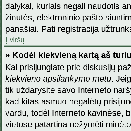
dalykai, kuriais negali naudotis an
žinutės, elektroninio pašto siunti
panašiai. Pati registracija užtrunka
Į viršų
» Kodėl kiekvieną kartą aš turiu
Kai prisijungiate prie diskusijų p
kiekvieno apsilankymo metu
. Jei
tik uždarysite savo Interneto na
kad kitas asmuo negalėtų prisiju
vardu, todėl Interneto kavinėse, b
vietose patartina nežymėti minėt