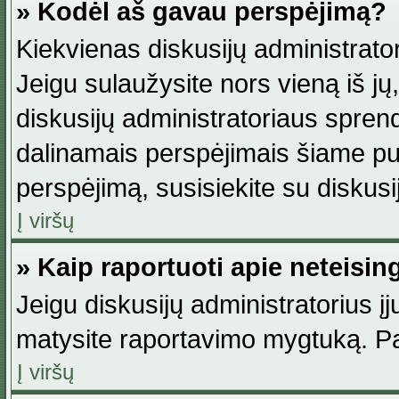
» Kodėl aš gavau perspėjimą?
Kiekvienas diskusijų administrator
Jeigu sulaužysite nors vieną iš jų,
diskusijų administratoriaus spre
dalinamais perspėjimais šiame pus
perspėjimą, susisiekite su diskusi
Į viršų
» Kaip raportuoti apie neteisi
Jeigu diskusijų administratorius į
matysite raportavimo mygtuką. Pa
Į viršų