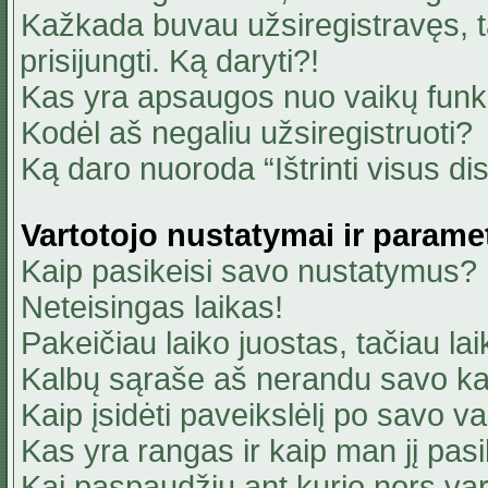
Kažkada buvau užsiregistravęs, ta
prisijungti. Ką daryti?!
Kas yra apsaugos nuo vaikų fun
Kodėl aš negaliu užsiregistruoti?
Ką daro nuoroda “Ištrinti visus di
Vartotojo nustatymai ir parame
Kaip pasikeisi savo nustatymus?
Neteisingas laikas!
Pakeičiau laiko juostas, tačiau lai
Kalbų sąraše aš nerandu savo ka
Kaip įsidėti paveikslėlį po savo v
Kas yra rangas ir kaip man jį pasi
Kai paspaudžiu ant kurio nors va