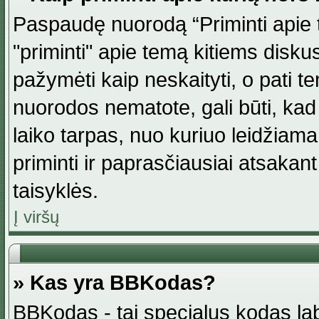
Paspaudę nuorodą “Priminti apie 
"priminti" apie temą kitiems disku
pažymėti kaip neskaityti, o pati t
nuorodos nematote, gali būti, ka
laiko tarpas, nuo kuriuo leidžiama
priminti ir paprasčiausiai atsakant į
taisyklės.
Į viršų
» Kas yra BBKodas?
BBKodas - tai specialus kodas la