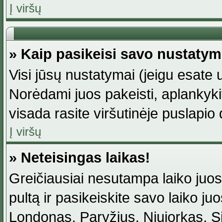
Į viršų
» Kaip pasikeisi savo nustaty
Visi jūsų nustatymai (jeigu esat
Norėdami juos pakeisti, aplankyki
visada rasite viršutinėje puslapio
Į viršų
» Neteisingas laikas!
Greičiausiai nesutampa laiko juost
pultą ir pasikeiskite savo laiko juos
Londonas, Paryžius, Niujorkas, Sidn