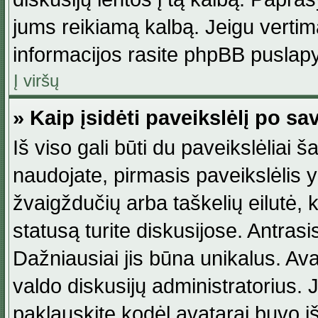
jums reikiamą kalbą. Jeigu vertim
informacijos rasite phpBB puslapy
Į viršų
» Kaip įsidėti paveikslėlį po s
Iš viso gali būti du paveikslėliai š
naudojate, pirmasis paveikslėlis y
žvaigždučių arba taškelių eilutė, 
statusą turite diskusijose. Antras
Dažniausiai jis būna unikalus. Avat
valdo diskusijų administratorius. J
paklauskite kodėl avatarai buvo iš