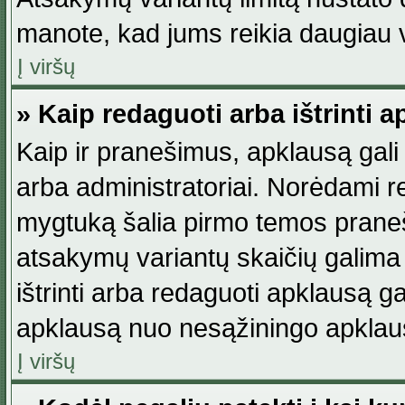
manote, kad jums reikia daugiau v
Į viršų
» Kaip redaguoti arba ištrinti 
Kaip ir pranešimus, apklausą gali 
arba administratoriai. Norėdami 
mygtuką šalia pirmo temos praneši
atsakymų variantų skaičių galima 
ištrinti arba redaguoti apklausą ga
apklausą nuo nesąžiningo apklaus
Į viršų