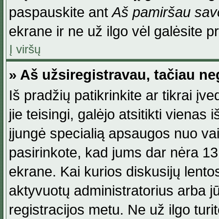
paspauskite ant
Aš pamiršau savo
ekrane ir ne už ilgo vėl galėsite pri
Į viršų
» Aš užsiregistravau, tačiau neg
Iš pradžių patikrinkite ar tikrai įv
jie teisingi, galėjo atsitikti viena
įjungė specialią apsaugos nuo va
pasirinkote, kad jums dar nėra 13
ekrane. Kai kurios diskusijų lentos
aktyvuotų administratorius arba jū
registracijos metu. Ne už ilgo turi