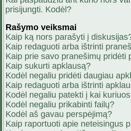
prisijungti. Kodėl?
Rašymo veiksmai
Kaip ką nors parašyti į diskusijas
Kaip redaguoti arba ištrinti pran
Kaip prie savo pranešimų pridėti
Kaip sukurti apklausą?
Kodėl negaliu pridėti daugiau ap
Kaip redaguoti arba ištrinti apkla
Kodėl negaliu patekti į kai kuriu
Kodėl negaliu prikabinti failų?
Kodėl aš gavau perspėjimą?
Kaip raportuoti apie neteisingus