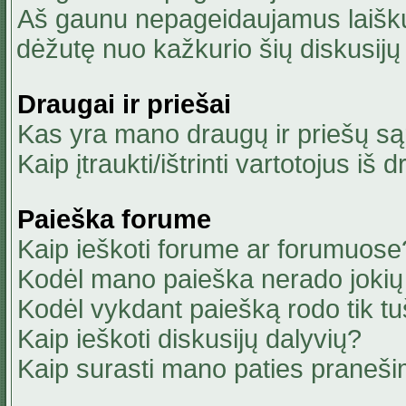
Aš gaunu nepageidaujamus laiškus
dėžutę nuo kažkurio šių diskusijų 
Draugai ir priešai
Kas yra mano draugų ir priešų są
Kaip įtraukti/ištrinti vartotojus i
Paieška forume
Kaip ieškoti forume ar forumuose
Kodėl mano paieška nerado jokių 
Kodėl vykdant paiešką rodo tik tu
Kaip ieškoti diskusijų dalyvių?
Kaip surasti mano paties praneši