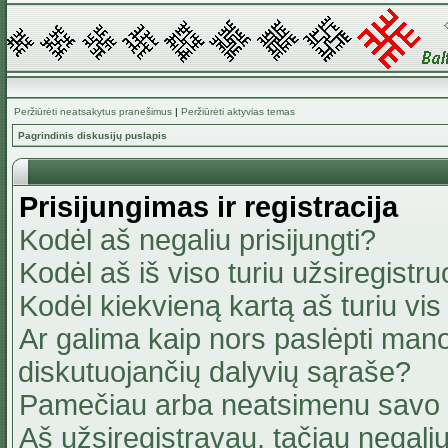
Peržiūrėti neatsakytus pranešimus
|
Peržiūrėti aktyvias temas
Pagrindinis diskusijų puslapis
Prisijungimas ir registracija
Kodėl aš negaliu prisijungti?
Kodėl aš iš viso turiu užsiregistru
Kodėl kiekvieną kartą aš turiu vis 
Ar galima kaip nors paslėpti mano
diskutuojančių dalyvių sąraše?
Pamečiau arba neatsimenu savo 
Aš užsiregistravau, tačiau negaliu 