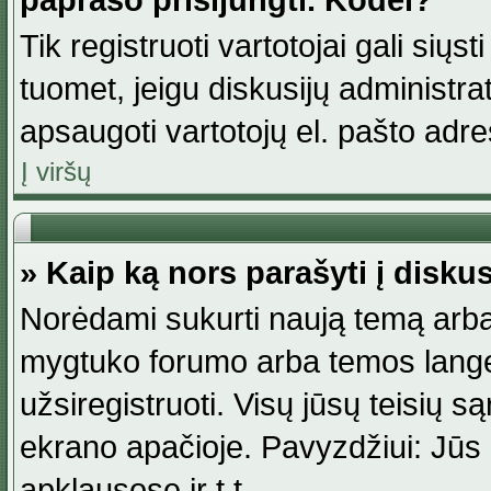
paprašo prisijungti. Kodėl?
Tik registruoti vartotojai gali siųs
tuomet, jeigu diskusijų administr
apsaugoti vartotojų el. pašto adr
Į viršų
» Kaip ką nors parašyti į disku
Norėdami sukurti naują temą arba
mygtuko forumo arba temos lange.
užsiregistruoti. Visų jūsų teisių
ekrano apačioje. Pavyzdžiui: Jūs g
apklausose ir t.t.