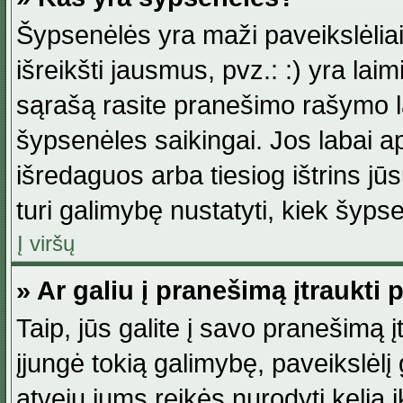
Šypsenėlės yra maži paveikslėlia
išreikšti jausmus, pvz.: :) yra lai
sąrašą rasite pranešimo rašymo la
šypsenėles saikingai. Jos labai 
išredaguos arba tiesiog ištrins jū
turi galimybę nustatyti, kiek šyp
Į viršų
» Ar galiu į pranešimą įtraukti 
Taip, jūs galite į savo pranešimą į
įjungė tokią galimybę, paveikslėlį g
atveju jums reikės nurodyti kelią i