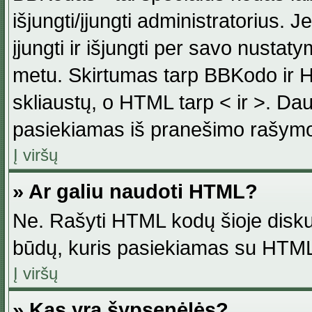
išjungti/įjungti administratorius. J
įjungti ir išjungti per savo nust
metu. Skirtumas tarp BBKodo ir H
skliaustų, o HTML tarp < ir >. Da
pasiekiamas iš pranešimo rašymo
Į viršų
» Ar galiu naudoti HTML?
Ne. Rašyti HTML kodų šioje disku
būdų, kuris pasiekiamas su HTML
Į viršų
» Kas yra šypsenėlės?