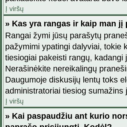
Į viršų
» Kas yra rangas ir kaip man jį 
Rangai žymi jūsų parašytų praneši
pažymimi ypatingi dalyviai, tokie 
tiesiogiai pakeisti rangų, kadangi 
Nerašinėkite nereikalingų praneš
Daugumoje diskusijų lentų toks e
administratoriai tiesiog sumažins
Į viršų
» Kai paspaudžiu ant kurio nor