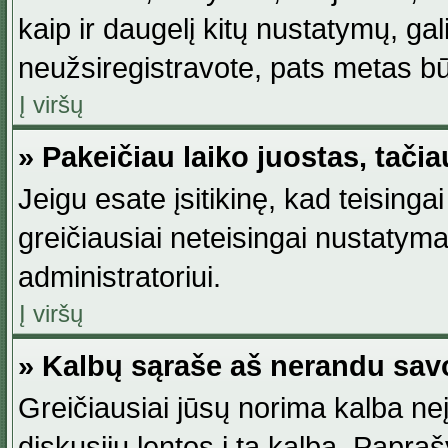
kaip ir daugelį kitų nustatymų, gali 
neužsiregistravote, pats metas būt
Į viršų
» Pakeičiau laiko juostas, tačia
Jeigu esate įsitikinę, kad teisingai
greičiausiai neteisingai nustatymas
administratoriui.
Į viršų
» Kalbų sąraše aš nerandu sav
Greičiausiai jūsų norima kalba neį
diskusijų lentos į tą kalbą. Papraš