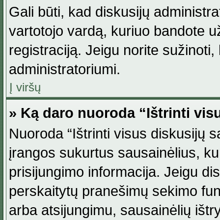
Gali būti, kad diskusijų administ
vartotojo vardą, kuriuo bandote užsi
registraciją. Jeigu norite sužinoti
administratoriumi.
Į viršų
» Ką daro nuoroda “Ištrinti vis
Nuoroda “Ištrinti visus diskusijų
įrangos sukurtus sausainėlius, ku
prisijungimo informacija. Jeigu disk
perskaitytų pranešimų sekimo funkc
arba atsijungimu, sausainėlių ištr