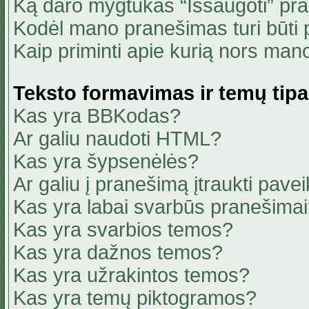
Ką daro mygtukas “Išsaugoti” pr
Kodėl mano pranešimas turi būti p
Kaip priminti apie kurią nors ma
Teksto formavimas ir temų tipa
Kas yra BBKodas?
Ar galiu naudoti HTML?
Kas yra šypsenėlės?
Ar galiu į pranešimą įtraukti pavei
Kas yra labai svarbūs pranešima
Kas yra svarbios temos?
Kas yra dažnos temos?
Kas yra užrakintos temos?
Kas yra temų piktogramos?