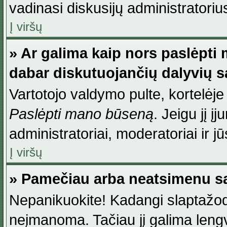
vadinasi diskusijų administratoriu
Į viršų
» Ar galima kaip nors paslėpti
dabar diskutuojančių dalyvių 
Vartotojo valdymo pulte, kortelėje
Paslėpti mano būseną
. Jeigu jį į
administratoriai, moderatoriai ir j
Į viršų
» Pamečiau arba neatsimenu sa
Nepanikuokite! Kadangi slaptažod
neįmanoma. Tačiau jį galima lengva