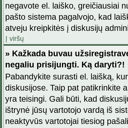
negavote el. laiško, greičiausiai 
pašto sistema pagalvojo, kad laiš
atveju kreipkitės į diskusijų admini
Į viršų
» Kažkada buvau užsiregistravęs
negaliu prisijungti. Ką daryti?!
Pabandykite surasti el. laišką, ku
diskusijose. Taip pat patikrinkite a
yra teisingi. Gali būti, kad diskus
ištrynė jūsų vartotojo vardą iš si
neaktyvūs vartotojai tiesiog paša