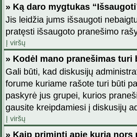
» Ką daro mygtukas “Išsaugot
Jis leidžia jums išsaugoti nebaig
pratęsti išsaugoto pranešimo rašy
Į viršų
» Kodėl mano pranešimas turi b
Gali būti, kad diskusijų administ
forume kuriame rašote turi būti pat
paskyrė jus grupei, kurios pranešim
gausite kreipdamiesi į diskusijų ad
Į viršų
» Kaip priminti apie kurią nor