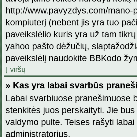
http://www.pavyzdys.com/mano-pave
kompiuterį (nebent jis yra tuo pačiu
paveikslėlio kuris yra už tam tikr
yahoo pašto dėžučių, slaptažodžia
paveikslėlį naudokite BBKodo žym
Į viršų
» Kas yra labai svarbūs praneš
Labai svarbiuose pranešimuose būn
stenkitės juos perskaityti. Jie bus
valdymo pulte. Teises rašyti labai
administratorius.