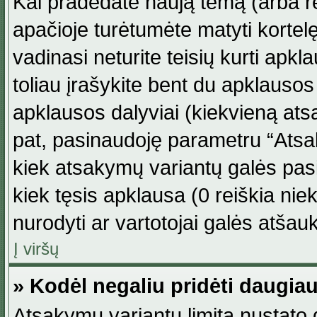
Kai pradedate naują temą (arba r
apačioje turėtumėte matyti kortel
vadinasi neturite teisių kurti apk
toliau įrašykite bent du apklauso
apklausos dalyviai (kiekvieną atsa
pat, pasinaudoję parametru “Atsaky
kiek atsakymų variantų galės pasi
kiek tęsis apklausa (0 reiškia niek
nurodyti ar vartotojai galės atšauk
Į viršų
» Kodėl negaliu pridėti daugi
Atsakymų variantų limitą nustato d