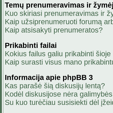
Temų prenumeravimas ir žymė
Kuo skiriasi prenumeravimas ir 
Kaip užsiprenumeruoti forumą ar
Kaip atsisakyti prenumeratos?
Prikabinti failai
Kokius failus galiu prikabinti šioje
Kaip surasti visus mano prikabint
Informacija apie phpBB 3
Kas parašė šią diskusijų lentą?
Kodėl diskusijose nėra galimybė
Su kuo turėčiau susisiekti dėl įžei