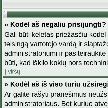
» Kodėl aš negaliu prisijungti?
Gali būti keletas priežasčių kodėl t
teisingą vartotojo vardą ir slaptažod
administratoriumi ir pasiteiraukite
būti, kad iškilo kokių nors technini
Į viršų
» Kodėl aš iš viso turiu užsireg
Ar galite rašyti pranešimus neužsi
administratoriaus. Bet kuriuo atv