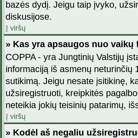
bazės dydį. Jeigu taip įvyko, užsir
diskusijose.
Į viršų
» Kas yra apsaugos nuo vaikų 
COPPA - yra Jungtinių Valstijų įst
informaciją iš asmenų neturinčių 1
sutikimą. Jeigu nesate įsitikinę, k
užsiregistruoti, kreipkitės pagalb
neteikia jokių teisinių patarimų, iš
Į viršų
» Kodėl aš negaliu užsiregistru