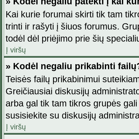
» Kodėl negaliu patekti į kai k
Kai kurie forumai skirti tik tam ti
trinti ir rašyti į šiuos forumus. G
todėl dėl priėjimo prie šių special
Į viršų
» Kodėl negaliu prikabinti failų
Teisės failų prikabinimui suteikia
Greičiausiai diskusijų administrato
arba gal tik tam tikros grupės gali 
susisiekite su diskusijų administra
Į viršų