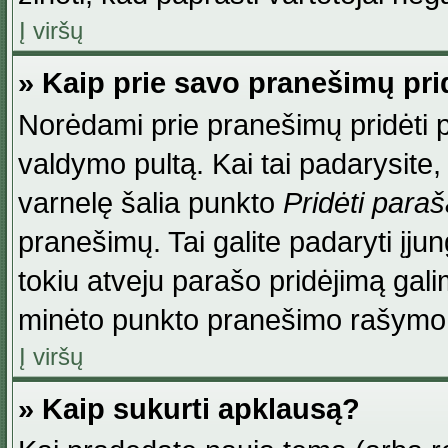
Į viršų
» Kaip prie savo pranešimų pri
Norėdami prie pranešimų pridėti par
valdymo pultą. Kai tai padarysite
varnelę šalia punkto
Pridėti para
pranešimų. Tai galite padaryti įj
tokiu atveju parašo pridėjimą gal
minėto punkto pranešimo rašymo
Į viršų
» Kaip sukurti apklausą?