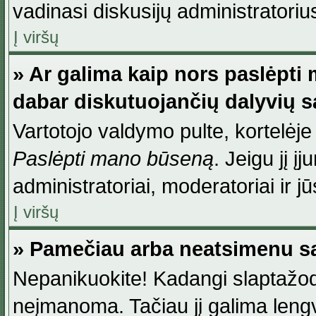
vadinasi diskusijų administratoriu
Į viršų
» Ar galima kaip nors paslėpti
dabar diskutuojančių dalyvių 
Vartotojo valdymo pulte, kortelėje
Paslėpti mano būseną
. Jeigu jį į
administratoriai, moderatoriai ir j
Į viršų
» Pamečiau arba neatsimenu sa
Nepanikuokite! Kadangi slaptažod
neįmanoma. Tačiau jį galima lengva