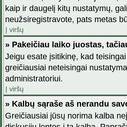
kaip ir daugelį kitų nustatymų, gali 
neužsiregistravote, pats metas būt
Į viršų
» Pakeičiau laiko juostas, tačia
Jeigu esate įsitikinę, kad teisingai
greičiausiai neteisingai nustatymas
administratoriui.
Į viršų
» Kalbų sąraše aš nerandu sav
Greičiausiai jūsų norima kalba neį
diskusijų lentos į tą kalbą. Papraš