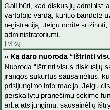
Gali būti, kad diskusijų administ
vartotojo vardą, kuriuo bandote užsi
registraciją. Jeigu norite sužinoti
administratoriumi.
Į viršų
» Ką daro nuoroda “Ištrinti vis
Nuoroda “Ištrinti visus diskusijų
įrangos sukurtus sausainėlius, ku
prisijungimo informacija. Jeigu disk
perskaitytų pranešimų sekimo funkc
arba atsijungimu, sausainėlių ištr