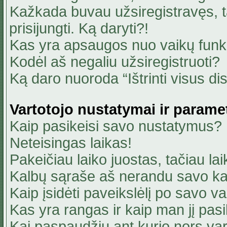
Kažkada buvau užsiregistravęs, ta
prisijungti. Ką daryti?!
Kas yra apsaugos nuo vaikų fun
Kodėl aš negaliu užsiregistruoti?
Ką daro nuoroda “Ištrinti visus di
Vartotojo nustatymai ir parame
Kaip pasikeisi savo nustatymus?
Neteisingas laikas!
Pakeičiau laiko juostas, tačiau lai
Kalbų sąraše aš nerandu savo ka
Kaip įsidėti paveikslėlį po savo v
Kas yra rangas ir kaip man jį pasi
Kai paspaudžiu ant kurio nors va