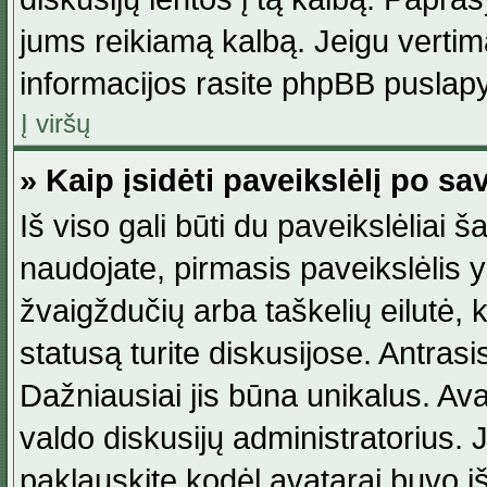
jums reikiamą kalbą. Jeigu vertim
informacijos rasite phpBB puslapy
Į viršų
» Kaip įsidėti paveikslėlį po s
Iš viso gali būti du paveikslėliai š
naudojate, pirmasis paveikslėlis y
žvaigždučių arba taškelių eilutė, 
statusą turite diskusijose. Antras
Dažniausiai jis būna unikalus. Avat
valdo diskusijų administratorius. J
paklauskite kodėl avatarai buvo iš