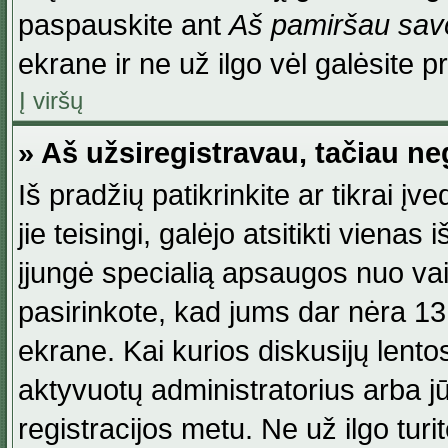
paspauskite ant
Aš pamiršau savo
ekrane ir ne už ilgo vėl galėsite pri
Į viršų
» Aš užsiregistravau, tačiau neg
Iš pradžių patikrinkite ar tikrai įv
jie teisingi, galėjo atsitikti viena
įjungė specialią apsaugos nuo va
pasirinkote, kad jums dar nėra 13
ekrane. Kai kurios diskusijų lentos
aktyvuotų administratorius arba jū
registracijos metu. Ne už ilgo turi