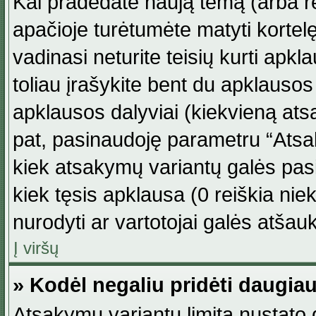
Kai pradedate naują temą (arba r
apačioje turėtumėte matyti kortel
vadinasi neturite teisių kurti apk
toliau įrašykite bent du apklauso
apklausos dalyviai (kiekvieną atsa
pat, pasinaudoję parametru “Atsaky
kiek atsakymų variantų galės pasi
kiek tęsis apklausa (0 reiškia niek
nurodyti ar vartotojai galės atšauk
Į viršų
» Kodėl negaliu pridėti daugi
Atsakymų variantų limitą nustato d