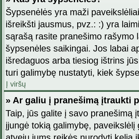
Šypsenėlės yra maži paveikslėlia
išreikšti jausmus, pvz.: :) yra lai
sąrašą rasite pranešimo rašymo la
šypsenėles saikingai. Jos labai 
išredaguos arba tiesiog ištrins jū
turi galimybę nustatyti, kiek šyp
Į viršų
» Ar galiu į pranešimą įtraukti 
Taip, jūs galite į savo pranešimą į
įjungė tokią galimybę, paveikslėlį g
atveju jums reikės nurodyti kelią i