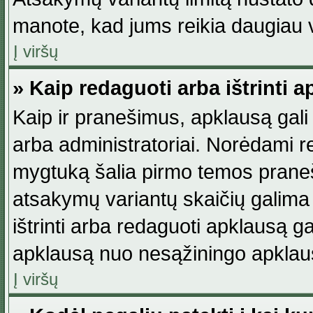
manote, kad jums reikia daugiau v
Į viršų
» Kaip redaguoti arba ištrinti 
Kaip ir pranešimus, apklausą gali 
arba administratoriai. Norėdami 
mygtuką šalia pirmo temos praneši
atsakymų variantų skaičių galima 
ištrinti arba redaguoti apklausą ga
apklausą nuo nesąžiningo apklaus
Į viršų