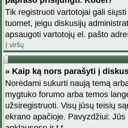
paprašo prisijungti. Kodėl?
Tik registruoti vartotojai gali siųs
tuomet, jeigu diskusijų administr
apsaugoti vartotojų el. pašto adr
Į viršų
» Kaip ką nors parašyti į disku
Norėdami sukurti naują temą arba
mygtuko forumo arba temos lange.
užsiregistruoti. Visų jūsų teisių
ekrano apačioje. Pavyzdžiui: Jūs g
apklausose ir t.t.