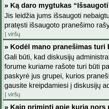
» Ką daro mygtukas “Išsaugot
Jis leidžia jums išsaugoti nebaig
pratęsti išsaugoto pranešimo rašy
Į viršų
» Kodėl mano pranešimas turi b
Gali būti, kad diskusijų administ
forume kuriame rašote turi būti pat
paskyrė jus grupei, kurios pranešim
gausite kreipdamiesi į diskusijų ad
Į viršų
» Kaip priminti apie kurią nor