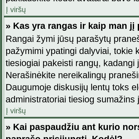
Į viršų
» Kas yra rangas ir kaip man jį 
Rangai žymi jūsų parašytų praneši
pažymimi ypatingi dalyviai, tokie 
tiesiogiai pakeisti rangų, kadangi 
Nerašinėkite nereikalingų praneš
Daugumoje diskusijų lentų toks e
administratoriai tiesiog sumažins
Į viršų
» Kai paspaudžiu ant kurio nor