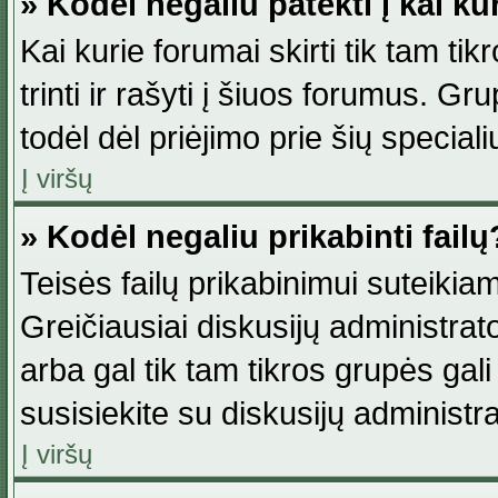
» Kodėl negaliu patekti į kai k
Kai kurie forumai skirti tik tam ti
trinti ir rašyti į šiuos forumus. G
todėl dėl priėjimo prie šių special
Į viršų
» Kodėl negaliu prikabinti failų
Teisės failų prikabinimui suteikia
Greičiausiai diskusijų administrato
arba gal tik tam tikros grupės gali 
susisiekite su diskusijų administra
Į viršų