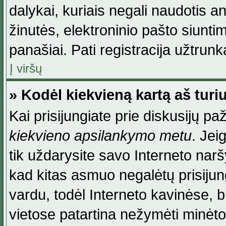
dalykai, kuriais negali naudotis an
žinutės, elektroninio pašto siunti
panašiai. Pati registracija užtrunka
Į viršų
» Kodėl kiekvieną kartą aš turiu
Kai prisijungiate prie diskusijų p
kiekvieno apsilankymo metu
. Jei
tik uždarysite savo Interneto na
kad kitas asmuo negalėtų prisiju
vardu, todėl Interneto kavinėse, b
vietose patartina nežymėti minėt