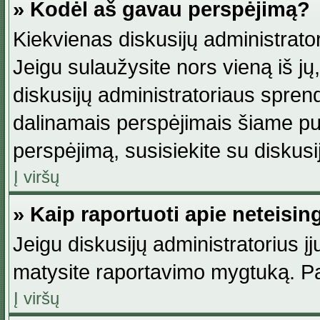
» Kodėl aš gavau perspėjimą?
Kiekvienas diskusijų administrator
Jeigu sulaužysite nors vieną iš jų,
diskusijų administratoriaus spre
dalinamais perspėjimais šiame pus
perspėjimą, susisiekite su diskusi
Į viršų
» Kaip raportuoti apie neteisi
Jeigu diskusijų administratorius į
matysite raportavimo mygtuką. Pa
Į viršų