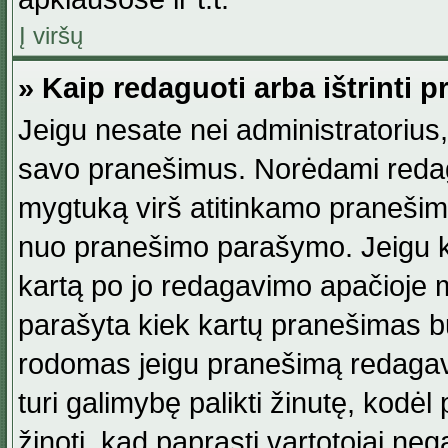
Į viršų
» Kaip redaguoti arba ištrinti 
Jeigu nesate nei administratorius, n
savo pranešimus. Norėdami reda
mygtuką virš atitinkamo pranešimo. 
nuo pranešimo parašymo. Jeigu ka
kartą po jo redagavimo apačioje m
parašyta kiek kartų pranešimas b
rodomas jeigu pranešimą redagavo
turi galimybę palikti žinutę, kodė
žinoti, kad paprasti vartotojai nega