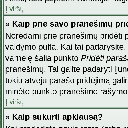
Į viršų
» Kaip prie savo pranešimų pri
Norėdami prie pranešimų pridėti par
valdymo pultą. Kai tai padarysite
varnelę šalia punkto
Pridėti para
pranešimų. Tai galite padaryti įj
tokiu atveju parašo pridėjimą gal
minėto punkto pranešimo rašymo
Į viršų
» Kaip sukurti apklausą?