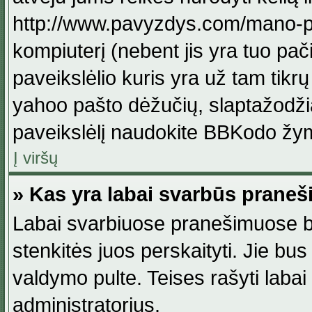
http://www.pavyzdys.com/mano-pave
kompiuterį (nebent jis yra tuo pačiu
paveikslėlio kuris yra už tam tikr
yahoo pašto dėžučių, slaptažodžia
paveikslėlį naudokite BBKodo žym
Į viršų
» Kas yra labai svarbūs praneš
Labai svarbiuose pranešimuose būn
stenkitės juos perskaityti. Jie bus
valdymo pulte. Teises rašyti labai
administratorius.