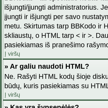
išjungti/įjungti administratorius. J
įjungti ir išjungti per savo nust
metu. Skirtumas tarp BBKodo ir H
skliaustų, o HTML tarp < ir >. Da
pasiekiamas iš pranešimo rašymo
Į viršų
» Ar galiu naudoti HTML?
Ne. Rašyti HTML kodų šioje disku
būdų, kuris pasiekiamas su HTML
Į viršų
» Kas yra šypsenėlės?