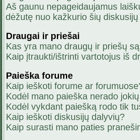
Aš gaunu nepageidaujamus laiškus
dėžutę nuo kažkurio šių diskusijų 
Draugai ir priešai
Kas yra mano draugų ir priešų są
Kaip įtraukti/ištrinti vartotojus i
Paieška forume
Kaip ieškoti forume ar forumuose
Kodėl mano paieška nerado jokių 
Kodėl vykdant paiešką rodo tik tu
Kaip ieškoti diskusijų dalyvių?
Kaip surasti mano paties praneši