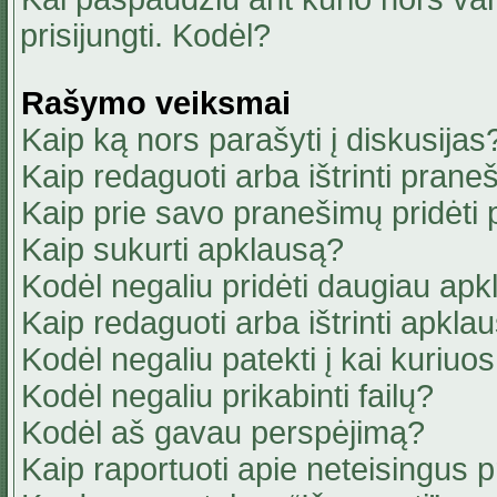
prisijungti. Kodėl?
Rašymo veiksmai
Kaip ką nors parašyti į diskusijas
Kaip redaguoti arba ištrinti pran
Kaip prie savo pranešimų pridėti
Kaip sukurti apklausą?
Kodėl negaliu pridėti daugiau ap
Kaip redaguoti arba ištrinti apkla
Kodėl negaliu patekti į kai kuriu
Kodėl negaliu prikabinti failų?
Kodėl aš gavau perspėjimą?
Kaip raportuoti apie neteisingus