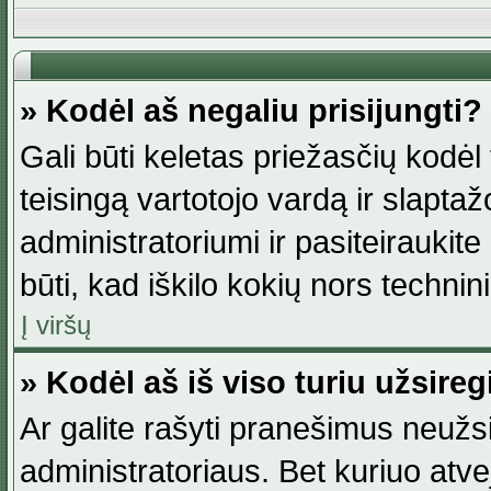
» Kodėl aš negaliu prisijungti?
Gali būti keletas priežasčių kodėl t
teisingą vartotojo vardą ir slaptažod
administratoriumi ir pasiteiraukite
būti, kad iškilo kokių nors technini
Į viršų
» Kodėl aš iš viso turiu užsireg
Ar galite rašyti pranešimus neužsi
administratoriaus. Bet kuriuo atv