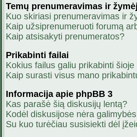
Temų prenumeravimas ir žymė
Kuo skiriasi prenumeravimas ir 
Kaip užsiprenumeruoti forumą ar
Kaip atsisakyti prenumeratos?
Prikabinti failai
Kokius failus galiu prikabinti šioje
Kaip surasti visus mano prikabint
Informacija apie phpBB 3
Kas parašė šią diskusijų lentą?
Kodėl diskusijose nėra galimybė
Su kuo turėčiau susisiekti dėl įžei