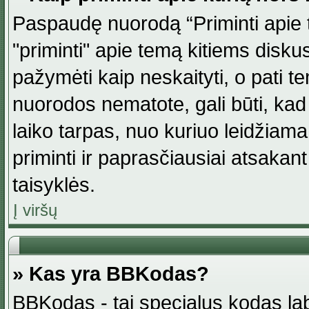
Paspaudę nuorodą “Priminti apie 
"priminti" apie temą kitiems disku
pažymėti kaip neskaityti, o pati t
nuorodos nematote, gali būti, ka
laiko tarpas, nuo kuriuo leidžiama
priminti ir paprasčiausiai atsakant į
taisyklės.
Į viršų
» Kas yra BBKodas?
BBKodas - tai specialus kodas la