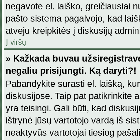
negavote el. laiško, greičiausiai 
pašto sistema pagalvojo, kad laiš
atveju kreipkitės į diskusijų admini
Į viršų
» Kažkada buvau užsiregistravęs
negaliu prisijungti. Ką daryti?!
Pabandykite surasti el. laišką, ku
diskusijose. Taip pat patikrinkite a
yra teisingi. Gali būti, kad diskus
ištrynė jūsų vartotojo vardą iš si
neaktyvūs vartotojai tiesiog paša