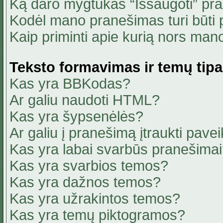
Ką daro mygtukas “Išsaugoti” pr
Kodėl mano pranešimas turi būti p
Kaip priminti apie kurią nors ma
Teksto formavimas ir temų tipa
Kas yra BBKodas?
Ar galiu naudoti HTML?
Kas yra šypsenėlės?
Ar galiu į pranešimą įtraukti pavei
Kas yra labai svarbūs pranešima
Kas yra svarbios temos?
Kas yra dažnos temos?
Kas yra užrakintos temos?
Kas yra temų piktogramos?