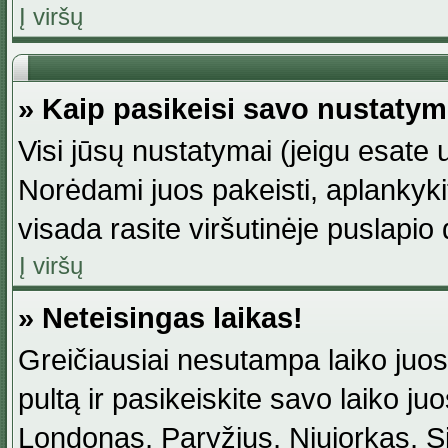
Į viršų
» Kaip pasikeisi savo nustaty
Visi jūsų nustatymai (jeigu esat
Norėdami juos pakeisti, aplankyki
visada rasite viršutinėje puslapio
Į viršų
» Neteisingas laikas!
Greičiausiai nesutampa laiko juost
pultą ir pasikeiskite savo laiko juos
Londonas, Paryžius, Niujorkas, Sidn