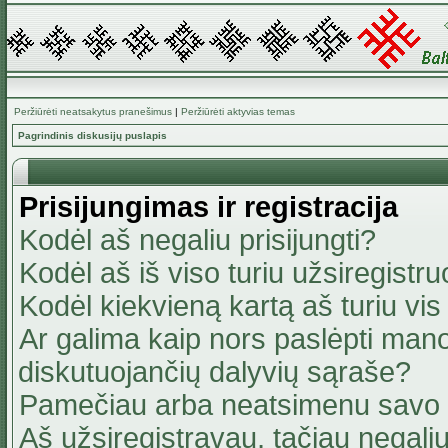
Peržiūrėti neatsakytus pranešimus
|
Peržiūrėti aktyvias temas
Pagrindinis diskusijų puslapis
Prisijungimas ir registracija
Kodėl aš negaliu prisijungti?
Kodėl aš iš viso turiu užsiregistru
Kodėl kiekvieną kartą aš turiu vis 
Ar galima kaip nors paslėpti mano
diskutuojančių dalyvių sąraše?
Pamečiau arba neatsimenu savo 
Aš užsiregistravau, tačiau negaliu 