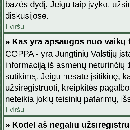
bazės dydį. Jeigu taip įvyko, užsir
diskusijose.
Į viršų
» Kas yra apsaugos nuo vaikų 
COPPA - yra Jungtinių Valstijų įst
informaciją iš asmenų neturinčių 1
sutikimą. Jeigu nesate įsitikinę, k
užsiregistruoti, kreipkitės pagalb
neteikia jokių teisinių patarimų, iš
Į viršų
» Kodėl aš negaliu užsiregistru