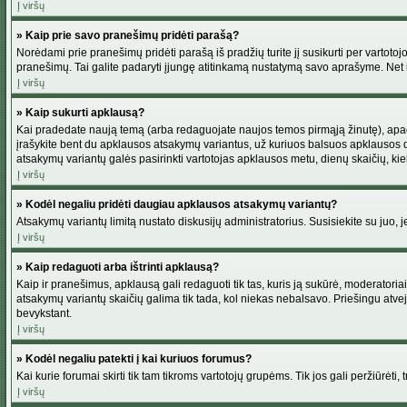
Į viršų
» Kaip prie savo pranešimų pridėti parašą?
Norėdami prie pranešimų pridėti parašą iš pradžių turite jį susikurti per vartot
pranešimų. Tai galite padaryti įjungę atitinkamą nustatymą savo aprašyme. Net 
Į viršų
» Kaip sukurti apklausą?
Kai pradedate naują temą (arba redaguojate naujos temos pirmąją žinutę), apačio
įrašykite bent du apklausos atsakymų variantus, už kuriuos balsuos apklausos dal
atsakymų variantų galės pasirinkti vartotojas apklausos metu, dienų skaičių, kiek
Į viršų
» Kodėl negaliu pridėti daugiau apklausos atsakymų variantų?
Atsakymų variantų limitą nustato diskusijų administratorius. Susisiekite su juo,
Į viršų
» Kaip redaguoti arba ištrinti apklausą?
Kaip ir pranešimus, apklausą gali redaguoti tik tas, kuris ją sukūrė, moderator
atsakymų variantų skaičių galima tik tada, kol niekas nebalsavo. Priešingu atve
bevykstant.
Į viršų
» Kodėl negaliu patekti į kai kuriuos forumus?
Kai kurie forumai skirti tik tam tikroms vartotojų grupėms. Tik jos gali peržiūrėti,
Į viršų