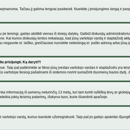
manoma. Tačiau jį galima lengvai pasikeisti. Nueikite į prisijungimo langą ir pas
eigu jie teisingi, galėjo atsitikti vienas iš dviejų dalykų. Galbūt diskusijų administr
e. Kai kurios diskusijų lentos reikalauja, kad jūsų vartotojo vardą ir slaptažodį akt
Jeigu negavote el. laiško, greičiausiai nurodėte neteisingą el. pašto adresą arba jūsų
u prisijungti. Ką daryti?!
se. Taip pat patikrinkite ar tikrai jūsų įvestas vartotojo vardas ir slaptažodis yra teis
s vartotojai tiesiog pašalinami iš sistemos norint sumažinti duomenų bazės dydį. Jeig
enka informaciją iš asmenų neturinčių 13 metų, turi tam turėti raštišką tėvų ar globėj
eikia jokių teisinių patarimų, išskyrus tuos, kurie išvardinti apačioje.
artotojo vardą, kuriuo bandote užsiregistruoti. Taip pat jis galėjo apskritai išjungti 