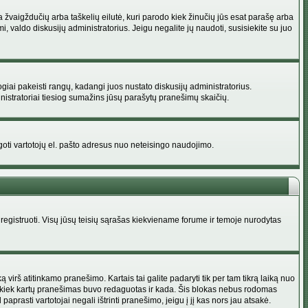
na žvaigždučių arba taškelių eilutė, kuri parodo kiek žinučių jūs esat parašę arba
i, valdo diskusijų administratorius. Jeigu negalite jų naudoti, susisiekite su juo
ogiai pakeisti rangų, kadangi juos nustato diskusijų administratorius.
istratoriai tiesiog sumažins jūsų parašytų pranešimų skaičių.
augoti vartotojų el. pašto adresus nuo neteisingo naudojimo.
egistruoti. Visų jūsų teisių sąrašas kiekviename forume ir temoje nurodytas
irš atitinkamo pranešimo. Kartais tai galite padaryti tik per tam tikrą laiką nuo
a kiek kartų pranešimas buvo redaguotas ir kada. Šis blokas nebus rodomas
prasti vartotojai negali ištrinti pranešimo, jeigu į jį kas nors jau atsakė.