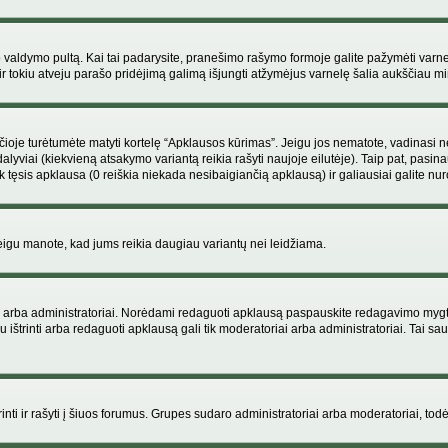
ojo valdymo pultą. Kai tai padarysite, pranešimo rašymo formoje galite pažymėti varn
ir tokiu atveju parašo pridėjimą galimą išjungti atžymėjus varnelę šalia aukščiau
je turėtumėte matyti kortelę “Apklausos kūrimas”. Jeigu jos nematote, vadinasi netu
yviai (kiekvieną atsakymo variantą reikia rašyti naujoje eilutėje). Taip pat, pasina
 tęsis apklausa (0 reiškia niekada nesibaigiančią apklausą) ir galiausiai galite nuro
 jeigu manote, kad jums reikia daugiau variantų nei leidžiama.
iai arba administratoriai. Norėdami redaguoti apklausą paspauskite redagavimo mygt
ju ištrinti arba redaguoti apklausą gali tik moderatoriai arba administratoriai. Tai
 trinti ir rašyti į šiuos forumus. Grupes sudaro administratoriai arba moderatoriai, todė