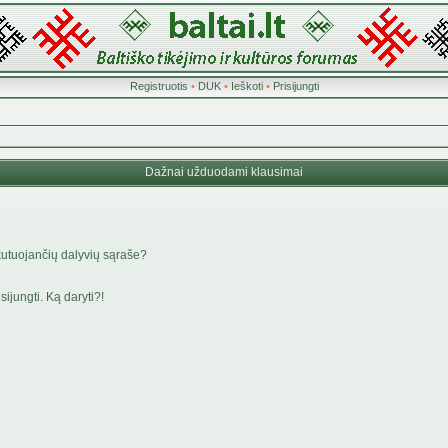
Registruotis
•
DUK
•
Ieškoti
•
Prisijungti
Dažnai užduodami klausimai
kutuojančių dalyvių sąraše?
ijungti. Ką daryti?!