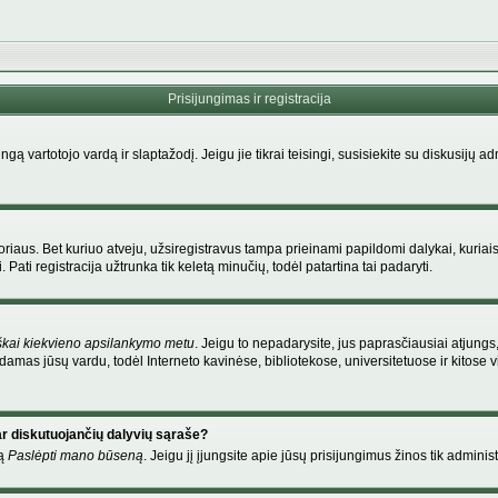
Prisijungimas ir registracija
singą vartotojo vardą ir slaptažodį. Jeigu jie tikrai teisingi, susisiekite su diskusijų 
riaus. Bet kuriuo atveju, užsiregistravus tampa prieinami papildomi dalykai, kuriais
Pati registracija užtrunka tik keletą minučių, todėl patartina tai padaryti.
škai kiekvieno apsilankymo metu
. Jeigu to nepadarysite, jus paprasčiausiai atjung
amas jūsų vardu, todėl Interneto kavinėse, bibliotekose, universitetuose ir kitose
ar diskutuojančių dalyvių sąraše?
mą
Paslėpti mano būseną
. Jeigu jį įjungsite apie jūsų prisijungimus žinos tik administ