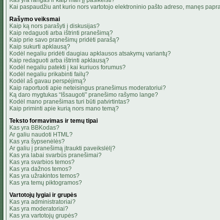
Kas yra rangas ir kaip man jį pasikeisti?
Kai paspaudžiu ant kurio nors vartotojo elektroninio pašto adreso, manęs papra
Rašymo veiksmai
Kaip ką nors parašyti į diskusijas?
Kaip redaguoti arba ištrinti pranešimą?
Kaip prie savo pranešimų pridėti parašą?
Kaip sukurti apklausą?
Kodėl negaliu pridėti daugiau apklausos atsakymų variantų?
Kaip redaguoti arba ištrinti apklausą?
Kodėl negaliu patekti į kai kuriuos forumus?
Kodėl negaliu prikabinti failų?
Kodėl aš gavau perspėjimą?
Kaip raportuoti apie neteisingus pranešimus moderatoriui?
Ką daro mygtukas “Išsaugoti” pranešimo rašymo lange?
Kodėl mano pranešimas turi būti patvirtintas?
Kaip priminti apie kurią nors mano temą?
Teksto formavimas ir temų tipai
Kas yra BBKodas?
Ar galiu naudoti HTML?
Kas yra šypsenėlės?
Ar galiu į pranešimą įtraukti paveikslėlį?
Kas yra labai svarbūs pranešimai?
Kas yra svarbios temos?
Kas yra dažnos temos?
Kas yra užrakintos temos?
Kas yra temų piktogramos?
Vartotojų lygiai ir grupės
Kas yra administratoriai?
Kas yra moderatoriai?
Kas yra vartotojų grupės?