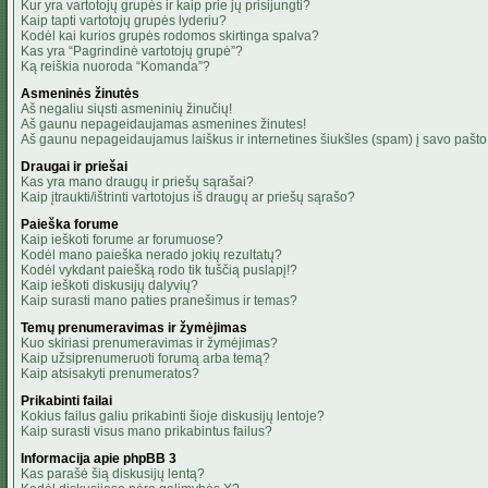
Kur yra vartotojų grupės ir kaip prie jų prisijungti?
Kaip tapti vartotojų grupės lyderiu?
Kodėl kai kurios grupės rodomos skirtinga spalva?
Kas yra “Pagrindinė vartotojų grupė”?
Ką reiškia nuoroda “Komanda”?
Asmeninės žinutės
Aš negaliu siųsti asmeninių žinučių!
Aš gaunu nepageidaujamas asmenines žinutes!
Aš gaunu nepageidaujamus laiškus ir internetines šiukšles (spam) į savo pašto 
Draugai ir priešai
Kas yra mano draugų ir priešų sąrašai?
Kaip įtraukti/ištrinti vartotojus iš draugų ar priešų sąrašo?
Paieška forume
Kaip ieškoti forume ar forumuose?
Kodėl mano paieška nerado jokių rezultatų?
Kodėl vykdant paiešką rodo tik tuščią puslapį!?
Kaip ieškoti diskusijų dalyvių?
Kaip surasti mano paties pranešimus ir temas?
Temų prenumeravimas ir žymėjimas
Kuo skiriasi prenumeravimas ir žymėjimas?
Kaip užsiprenumeruoti forumą arba temą?
Kaip atsisakyti prenumeratos?
Prikabinti failai
Kokius failus galiu prikabinti šioje diskusijų lentoje?
Kaip surasti visus mano prikabintus failus?
Informacija apie phpBB 3
Kas parašė šią diskusijų lentą?