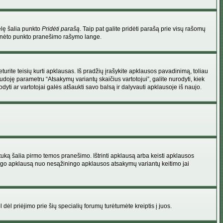
elę šalia punkto
Pridėti parašą
. Taip pat galite pridėti parašą prie visų rašomų
 minėto punkto pranešimo rašymo lange.
rite teisių kurti apklausas. Iš pradžių įrašykite apklausos pavadinimą, toliau
udoję parametru “Atsakymų variantų skaičius vartotojui”, galite nurodyti, kiek
dyti ar vartotojai galės atšaukti savo balsą ir dalyvauti apklausoje iš naujo.
uką šalia pirmo temos pranešimo. Ištrinti apklausą arba keisti apklausos
 saugo apklausą nuo nesąžiningo apklausos atsakymų variantų keitimo jai
l dėl priėjimo prie šių specialių forumų turėtumėte kreiptis į juos.