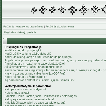
Peržiūrėti neatsakytus pranešimus
|
Peržiūrėti aktyvias temas
Pagrindinis diskusijų puslapis
Prisijungimas ir registracija
Kodėl aš negaliu prisijungti?
Kodėl aš iš viso turiu užsiregistruoti?
Kodėl kiekvieną kartą aš turiu vis iš naujo prisijungti?
Ar galima kaip nors paslėpti mano vartotojo vardą, kad jo nesimatytų dabar dis
Pamečiau arba neatsimenu savo slaptažodžio!
Aš užsiregistravau, tačiau negaliu prisijungti!
Kažkada buvau užsiregistravęs, tačiau senai nerašiau į diskusijas, ir negaliu pris
Kas yra apsaugos nuo vaikų funkcija (COPPA)?
Kodėl aš negaliu užsiregistruoti?
Ką daro nuoroda “Ištrinti visus diskusijų sausainėlius”?
Vartotojo nustatymai ir parametrai
Kaip pasikeisi savo nustatymus?
Neteisingas laikas!
Pakeičiau laiko juostas, tačiau laikas vis tiek neteisingas!
Kalbų sąraše aš nerandu savo kalbos!
Kaip įsidėti paveikslėlį po savo vartotojo vardu?