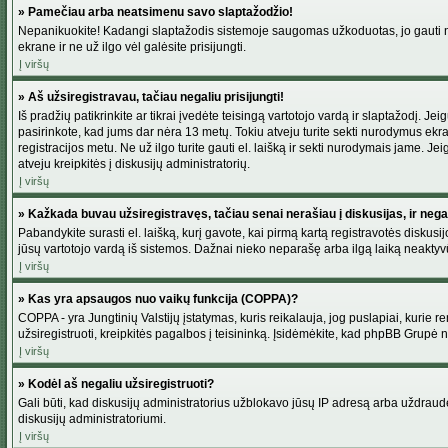
» Pamečiau arba neatsimenu savo slaptažodžio!
Nepanikuokite! Kadangi slaptažodis sistemoje saugomas užkoduotas, jo gauti neį
ekrane ir ne už ilgo vėl galėsite prisijungti.
Į viršų
» Aš užsiregistravau, tačiau negaliu prisijungti!
Iš pradžių patikrinkite ar tikrai įvedėte teisingą vartotojo vardą ir slaptažodį. J
pasirinkote, kad jums dar nėra 13 metų. Tokiu atveju turite sekti nurodymus ekran
registracijos metu. Ne už ilgo turite gauti el. laišką ir sekti nurodymais jame. 
atveju kreipkitės į diskusijų administratorių.
Į viršų
» Kažkada buvau užsiregistravęs, tačiau senai nerašiau į diskusijas, ir negali
Pabandykite surasti el. laišką, kurį gavote, kai pirmą kartą registravotės diskusijo
jūsų vartotojo vardą iš sistemos. Dažnai nieko neparašę arba ilgą laiką neaktyvū
Į viršų
» Kas yra apsaugos nuo vaikų funkcija (COPPA)?
COPPA - yra Jungtinių Valstijų įstatymas, kuris reikalauja, jog puslapiai, kurie r
užsiregistruoti, kreipkitės pagalbos į teisininką. Įsidėmėkite, kad phpBB Grupė net
Į viršų
» Kodėl aš negaliu užsiregistruoti?
Gali būti, kad diskusijų administratorius užblokavo jūsų IP adresą arba uždraudė v
diskusijų administratoriumi.
Į viršų