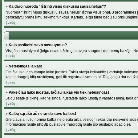
» Ką daro nuoroda “Ištrinti visus diskusijų sausainėlius”?
Nuoroda “Ištrinti visus diskusijų sausainėlius” ištrina visus phpBB programinės į
perskaitytų pranešimų sekimo funkciją. Kartais, jeigu turite bėdų su prisijungimu
Į viršų
» Kaip pasikeisi savo nustatymus?
Visi jūsų nustatymai (jeigu esate užsiregistravęs) saugomi duomenų bazėje. Norė
Į viršų
» Neteisingas laikas!
Greičiausiai nesutampa laiko juostos. Tokiu atveju keliaukite į vartotojo valdymo pu
kaip ir daugelį kitų nustatymų, gali tik registruoti vartotojai. Taigi jeigu dar neuž
Į viršų
» Pakeičiau laiko juostas, tačiau laikas vis tiek neteisingas!
Jeigu esate įsitikinę, kad teisingai nustatėte laiko juostą ir vasaros laiką, tada 
Į viršų
» Kalbų sąraše aš nerandu savo kalbos!
Greičiausiai jūsų norima kalba neįdiegta arba tiesiog niekas dar neišvertė šios d
informacijos rasite phpBB puslapyje (nuorodą rasite šio puslapio apačioje).
Į viršų