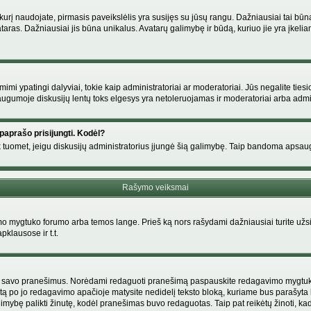
s, kurį naudojate, pirmasis paveikslėlis yra susijęs su jūsų rangu. Dažniausiai tai bū
ataras. Dažniausiai jis būna unikalus. Avatarų galimybę ir būdą, kuriuo jie yra įkeliam
i ypatingi dalyviai, tokie kaip administratoriai ar moderatoriai. Jūs negalite tiesi
gumoje diskusijų lentų toks elgesys yra netoleruojamas ir moderatoriai arba admin
paprašo prisijungti. Kodėl?
ir tik tuomet, jeigu diskusijų administratorius įjungė šią galimybę. Taip bandoma aps
Rašymo veiksmai
 mygtuko forumo arba temos lange. Prieš ką nors rašydami dažniausiai turite užsir
pklausose ir t.t.
i tik savo pranešimus. Norėdami redaguoti pranešimą paspauskite redagavimo mygtuką v
tą po jo redagavimo apačioje matysite nedidelį teksto bloką, kuriame bus parašyt
ybę palikti žinutę, kodėl pranešimas buvo redaguotas. Taip pat reikėtų žinoti, kad pa