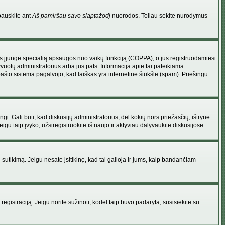
pauskite ant
Aš pamiršau savo slaptažodį
nuorodos. Toliau sekite nurodymus
atorius įjungė specialią apsaugos nuo vaikų funkciją (COPPA), o jūs registruodamiesi
yvuotų administratorius arba jūs pats. Informacija apie tai pateikiama
 pašto sistema pagalvojo, kad laiškas yra internetinė šiukšlė (spam). Priešingu
ingi. Gali būti, kad diskusijų administratorius, dėl kokių nors priežasčių, ištrynė
u taip įvyko, užsiregistruokite iš naujo ir aktyviau dalyvaukite diskusijose.
ų sutikimą. Jeigu nesate įsitikinę, kad tai galioja ir jums, kaip bandančiam
registraciją. Jeigu norite sužinoti, kodėl taip buvo padaryta, susisiekite su