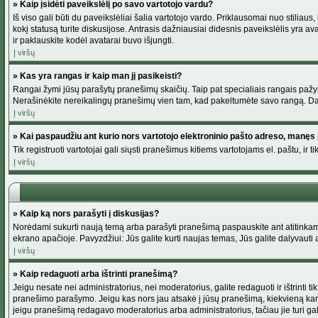
» Kaip įsidėti paveikslėlį po savo vartotojo vardu?
Iš viso gali būti du paveikslėliai šalia vartotojo vardo. Priklausomai nuo stiliau
kokį statusą turite diskusijose. Antrasis dažniausiai didesnis paveikslėlis yra av
ir paklauskite kodėl avatarai buvo išjungti.
Į viršų
» Kas yra rangas ir kaip man jį pasikeisti?
Rangai žymi jūsų parašytų pranešimų skaičių. Taip pat specialiais rangais pažymim
Nerašinėkite nereikalingų pranešimų vien tam, kad pakeltumėte savo rangą. Dau
Į viršų
» Kai paspaudžiu ant kurio nors vartotojo elektroninio pašto adreso, manęs 
Tik registruoti vartotojai gali siųsti pranešimus kitiems vartotojams el. paštu, 
Į viršų
» Kaip ką nors parašyti į diskusijas?
Norėdami sukurti naują temą arba parašyti pranešimą paspauskite ant atitinkamo
ekrano apačioje. Pavyzdžiui: Jūs galite kurti naujas temas, Jūs galite dalyvauti a
Į viršų
» Kaip redaguoti arba ištrinti pranešimą?
Jeigu nesate nei administratorius, nei moderatorius, galite redaguoti ir ištrint
pranešimo parašymo. Jeigu kas nors jau atsakė į jūsų pranešimą, kiekvieną kar
jeigu pranešimą redagavo moderatorius arba administratorius, tačiau jie turi galim