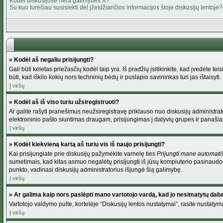
Kodėl diskusijose nėra galimybės X?
Su kuo turėčiau susisiekti dėl įžeidžiančios informacijos šioje diskusijų lentoje?
» Kodėl aš negaliu prisijungti?
Gali būti keletas priežasčių kodėl taip yra. Iš pradžių įsitikinkite, kad įvedėte tei
būti, kad iškilo kokių nors techninių bėdų ir puslapio savininkas turi jas ištaisyti.
Į viršų
» Kodėl aš iš viso turiu užsiregistruoti?
Ar galite rašyti pranešimus neužsiregistravę priklauso nuo diskusijų administrato
elektroninio pašto siuntimas draugam, prisijungimas į dalyvių grupes ir panašiai. 
Į viršų
» Kodėl kiekvieną kartą aš turiu vis iš naujo prisijungti?
Kai prisijungiate prie diskusijų pažymėkite varnelę ties
Prijungti mane automati
sumetimais, kad kitas asmuo negalėtų prisijungti iš jūsų kompiuterio pasinaudod
punkto, vadinasi diskusijų administratorius išjungė šią galimybę.
Į viršų
» Ar galima kaip nors paslėpti mano vartotojo vardą, kad jo nesimatytų dab
Vartotojo valdymo pulte, kortelėje “Diskusijų lentos nustatymai”, rasite nustaty
Į viršų