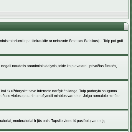
administratoriumi ir pasiteiraukite ar nebuvote išmestas iš diskusijų. Taip pat gali
 negali naudotis anoniminis dalyvis, tokie kaip avatarai, privačios žinutės,
s, kai tik uždarysite savo Interneto naršyklės langą. Taip padaryta saugumo
 viešose vietose patartina nežymėti minėtos varneles. Jeigu nematote minėto
ratoriai, moderatoriai ir jūs pats. Tapsite vienu iš paslėptų vartotojų.