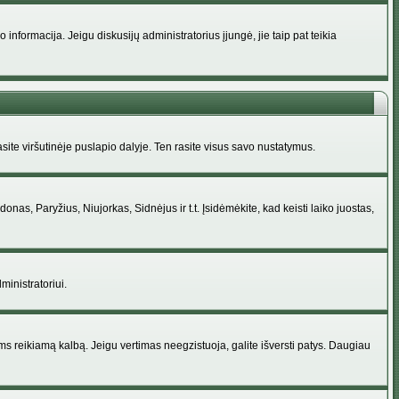
nformacija. Jeigu diskusijų administratorius įjungė, jie taip pat teikia
ite viršutinėje puslapio dalyje. Ten rasite visus savo nustatymus.
donas, Paryžius, Niujorkas, Sidnėjus ir t.t. Įsidėmėkite, kad keisti laiko juostas,
ministratoriui.
jums reikiamą kalbą. Jeigu vertimas neegzistuoja, galite išversti patys. Daugiau