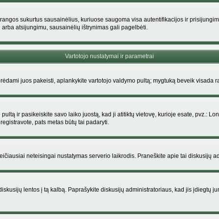
rangos sukurtus sausainėlius, kuriuose saugoma visa autentifikacijos ir prisijungimo i
 arba atsijungimu, sausainėlių ištrynimas gali pagelbėti.
Vartotojo nustatymai ir parametrai
dami juos pakeisti, aplankykite vartotojo valdymo pultą; mygtuką beveik visada ras
ltą ir pasikeiskite savo laiko juostą, kad ji atitiktų vietovę, kurioje esate, pvz.: Lon
siregistravote, pats metas būtų tai padaryti.
greičiausiai neteisingai nustatymas serverio laikrodis. Praneškite apie tai diskusijų ad
iskusijų lentos į tą kalbą. Paprašykite diskusijų administratoriaus, kad jis įdiegtų 