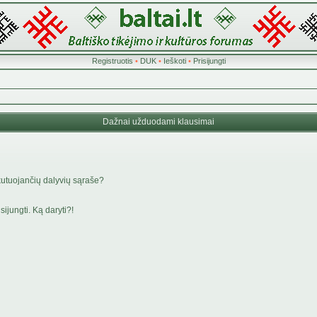
Registruotis
•
DUK
•
Ieškoti
•
Prisijungti
Dažnai užduodami klausimai
kutuojančių dalyvių sąraše?
ijungti. Ką daryti?!