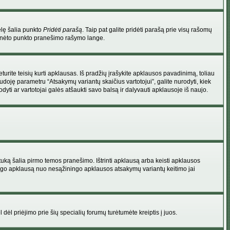
elę šalia punkto
Pridėti parašą
. Taip pat galite pridėti parašą prie visų rašomų
 minėto punkto pranešimo rašymo lange.
rite teisių kurti apklausas. Iš pradžių įrašykite apklausos pavadinimą, toliau
udoję parametru “Atsakymų variantų skaičius vartotojui”, galite nurodyti, kiek
dyti ar vartotojai galės atšaukti savo balsą ir dalyvauti apklausoje iš naujo.
uką šalia pirmo temos pranešimo. Ištrinti apklausą arba keisti apklausos
 saugo apklausą nuo nesąžiningo apklausos atsakymų variantų keitimo jai
l dėl priėjimo prie šių specialių forumų turėtumėte kreiptis į juos.