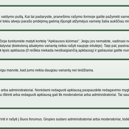
ojo valdymo pultą. Kai tai padarysite, pranešimo rašymo formoje galite pažymėti varn
ir tokiu atveju parašo pridėjimą galimą išjungti atžymėjus varnelę šalia aukščiau
je turėtumėte matyti kortelę “Apklausos kūrimas”. Jeigu jos nematote, vadinasi netu
yviai (kiekvieną atsakymo variantą reikia rašyti naujoje eilutėje). Taip pat, pasina
 tęsis apklausa (0 reiškia niekada nesibaigiančią apklausą) ir galiausiai galite nuro
 jeigu manote, kad jums reikia daugiau variantų nei leidžiama.
iai arba administratoriai. Norėdami redaguoti apklausą paspauskite redagavimo mygt
ju ištrinti arba redaguoti apklausą gali tik moderatoriai arba administratoriai. Tai
 trinti ir rašyti į šiuos forumus. Grupes sudaro administratoriai arba moderatoriai, todė