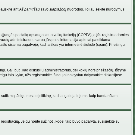
pauskite ant
Aš pamiršau savo slaptažodį
nuorodos. Toliau sekite nurodymus
atorius įjungė specialią apsaugos nuo vaikų funkciją (COPPA), o jūs registruodamiesi
yvuotų administratorius arba jūs pats. Informacija apie tai pateikiama
 pašto sistema pagalvojo, kad laiškas yra internetinė šiukšlė (spam). Priešingu
ingi. Gali būti, kad diskusijų administratorius, dėl kokių nors priežasčių, ištrynė
u taip įvyko, užsiregistruokite iš naujo ir aktyviau dalyvaukite diskusijose.
ų sutikimą. Jeigu nesate įsitikinę, kad tai galioja ir jums, kaip bandančiam
registraciją. Jeigu norite sužinoti, kodėl taip buvo padaryta, susisiekite su