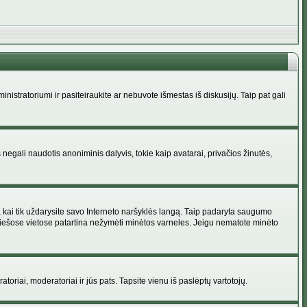
administratoriumi ir pasiteiraukite ar nebuvote išmestas iš diskusijų. Taip pat gali
 negali naudotis anoniminis dalyvis, tokie kaip avatarai, privačios žinutės,
s, kai tik uždarysite savo Interneto naršyklės langą. Taip padaryta saugumo
 viešose vietose patartina nežymėti minėtos varneles. Jeigu nematote minėto
ratoriai, moderatoriai ir jūs pats. Tapsite vienu iš paslėptų vartotojų.