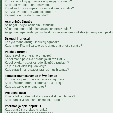
Kur yra vartotojų grupės ir kaip prie jų prisijungti?
Kaip tapti vartotojų grupės lyderiu?
Kodėl kai kurios grupės rodomos skirtinga spalva?
Kas yra “Pagrindinė vartotojų grupė”?
Ką reiškia nuoroda “Komanda”?
Asmeninės žinutės
Aš negaliu siųsti asmeninių žinučių!
Aš gaunu nepageidaujamas asmenines žinutes!
Aš gaunu nepageidaujamus laiškus ir internetines šiukšles (spam) į savo pašto 
Draugai ir priešai
Kas yra mano draugų ir priešų sąrašai?
Kaip įtraukti/ištrinti vartotojus iš draugų ar priešų sąrašo?
Paieška forume
Kaip ieškoti forume ar forumuose?
Kodėl mano paieška nerado jokių rezultatų?
Kodėl vykdant paiešką rodo tik tuščią puslapį!?
Kaip ieškoti diskusijų dalyvių?
Kaip surasti mano paties pranešimus ir temas?
Temų prenumeravimas ir žymėjimas
Kuo skiriasi prenumeravimas ir žymėjimas?
Kaip užsiprenumeruoti forumą arba temą?
Kaip atsisakyti prenumeratos?
Prikabinti failai
Kokius failus galiu prikabinti šioje diskusijų lentoje?
Kaip surasti visus mano prikabintus failus?
Informacija apie phpBB 3
Kas parašė šią diskusijų lentą?