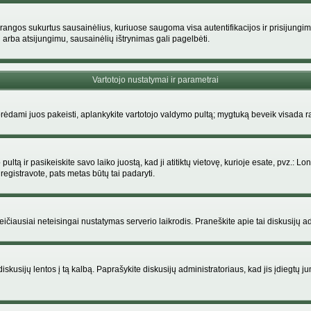
rangos sukurtus sausainėlius, kuriuose saugoma visa autentifikacijos ir prisijungimo i
 arba atsijungimu, sausainėlių ištrynimas gali pagelbėti.
Vartotojo nustatymai ir parametrai
dami juos pakeisti, aplankykite vartotojo valdymo pultą; mygtuką beveik visada ras
ltą ir pasikeiskite savo laiko juostą, kad ji atitiktų vietovę, kurioje esate, pvz.: Lon
siregistravote, pats metas būtų tai padaryti.
greičiausiai neteisingai nustatymas serverio laikrodis. Praneškite apie tai diskusijų ad
iskusijų lentos į tą kalbą. Paprašykite diskusijų administratoriaus, kad jis įdiegtų 