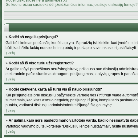
Kodėl diskusijose nėra galimybės X?
Su kuo turėčiau susisiekti dėl įžeidžiančios informacijos šioje diskusijų lentoje?
» Kodėl aš negaliu prisijungti?
Gali būti keletas priežasčių kodėl taip yra. Iš pradžių įsitikinkite, kad įvedėte tei
būti, kad iškilo kokių nors techninių bėdų ir puslapio savininkas turi jas ištaisyti.
Į viršų
» Kodėl aš iš viso turiu užsiregistruoti?
Ar galite rašyti pranešimus neužsiregistravę priklauso nuo diskusijų administrato
elektroninio pašto siuntimas draugam, prisijungimas į dalyvių grupes ir panašiai. 
Į viršų
» Kodėl kiekvieną kartą aš turiu vis iš naujo prisijungti?
Kai prisijungiate prie diskusijų pažymėkite varnelę ties
Prijungti mane automati
sumetimais, kad kitas asmuo negalėtų prisijungti iš jūsų kompiuterio pasinaudod
punkto, vadinasi diskusijų administratorius išjungė šią galimybę.
Į viršų
» Ar galima kaip nors paslėpti mano vartotojo vardą, kad jo nesimatytų dab
Vartotojo valdymo pulte, kortelėje “Diskusijų lentos nustatymai”, rasite nustaty
Į viršų