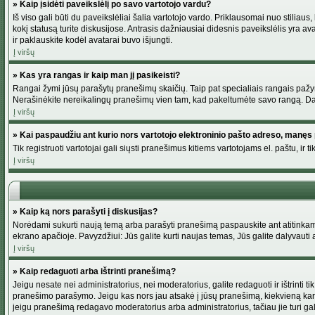
» Kaip įsidėti paveikslėlį po savo vartotojo vardu?
Iš viso gali būti du paveikslėliai šalia vartotojo vardo. Priklausomai nuo stiliau
kokį statusą turite diskusijose. Antrasis dažniausiai didesnis paveikslėlis yra av
ir paklauskite kodėl avatarai buvo išjungti.
Į viršų
» Kas yra rangas ir kaip man jį pasikeisti?
Rangai žymi jūsų parašytų pranešimų skaičių. Taip pat specialiais rangais pažymim
Nerašinėkite nereikalingų pranešimų vien tam, kad pakeltumėte savo rangą. Dau
Į viršų
» Kai paspaudžiu ant kurio nors vartotojo elektroninio pašto adreso, manęs 
Tik registruoti vartotojai gali siųsti pranešimus kitiems vartotojams el. paštu, 
Į viršų
» Kaip ką nors parašyti į diskusijas?
Norėdami sukurti naują temą arba parašyti pranešimą paspauskite ant atitinkamo
ekrano apačioje. Pavyzdžiui: Jūs galite kurti naujas temas, Jūs galite dalyvauti a
Į viršų
» Kaip redaguoti arba ištrinti pranešimą?
Jeigu nesate nei administratorius, nei moderatorius, galite redaguoti ir ištrint
pranešimo parašymo. Jeigu kas nors jau atsakė į jūsų pranešimą, kiekvieną kar
jeigu pranešimą redagavo moderatorius arba administratorius, tačiau jie turi galim