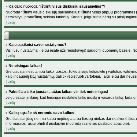
» Ką daro nuoroda “Ištrinti visus diskusijų sausainėlius”?
Nuoroda “Ištrinti visus diskusijų sausainėlius” ištrina visus phpBB programinės į
perskaitytų pranešimų sekimo funkciją. Kartais, jeigu turite bėdų su prisijungimu
Į viršų
» Kaip pasikeisi savo nustatymus?
Visi jūsų nustatymai (jeigu esate užsiregistravęs) saugomi duomenų bazėje. Norė
Į viršų
» Neteisingas laikas!
Greičiausiai nesutampa laiko juostos. Tokiu atveju keliaukite į vartotojo valdymo pu
kaip ir daugelį kitų nustatymų, gali tik registruoti vartotojai. Taigi jeigu dar neuž
Į viršų
» Pakeičiau laiko juostas, tačiau laikas vis tiek neteisingas!
Jeigu esate įsitikinę, kad teisingai nustatėte laiko juostą ir vasaros laiką, tada 
Į viršų
» Kalbų sąraše aš nerandu savo kalbos!
Greičiausiai jūsų norima kalba neįdiegta arba tiesiog niekas dar neišvertė šios d
informacijos rasite phpBB puslapyje (nuorodą rasite šio puslapio apačioje).
Į viršų