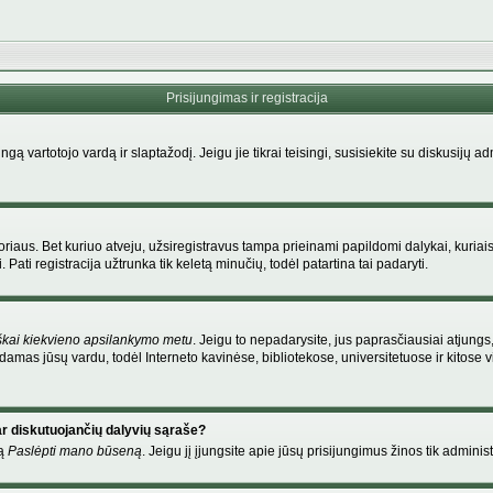
Prisijungimas ir registracija
singą vartotojo vardą ir slaptažodį. Jeigu jie tikrai teisingi, susisiekite su diskusijų 
riaus. Bet kuriuo atveju, užsiregistravus tampa prieinami papildomi dalykai, kuriais
Pati registracija užtrunka tik keletą minučių, todėl patartina tai padaryti.
škai kiekvieno apsilankymo metu
. Jeigu to nepadarysite, jus paprasčiausiai atjung
amas jūsų vardu, todėl Interneto kavinėse, bibliotekose, universitetuose ir kitose
ar diskutuojančių dalyvių sąraše?
mą
Paslėpti mano būseną
. Jeigu jį įjungsite apie jūsų prisijungimus žinos tik administ