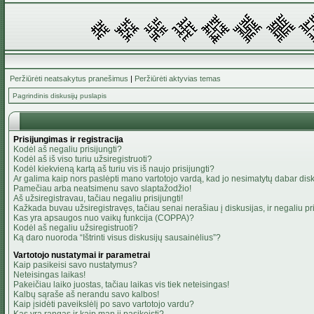
Peržiūrėti neatsakytus pranešimus
|
Peržiūrėti aktyvias temas
Pagrindinis diskusijų puslapis
Prisijungimas ir registracija
Kodėl aš negaliu prisijungti?
Kodėl aš iš viso turiu užsiregistruoti?
Kodėl kiekvieną kartą aš turiu vis iš naujo prisijungti?
Ar galima kaip nors paslėpti mano vartotojo vardą, kad jo nesimatytų dabar dis
Pamečiau arba neatsimenu savo slaptažodžio!
Aš užsiregistravau, tačiau negaliu prisijungti!
Kažkada buvau užsiregistravęs, tačiau senai nerašiau į diskusijas, ir negaliu pris
Kas yra apsaugos nuo vaikų funkcija (COPPA)?
Kodėl aš negaliu užsiregistruoti?
Ką daro nuoroda “Ištrinti visus diskusijų sausainėlius”?
Vartotojo nustatymai ir parametrai
Kaip pasikeisi savo nustatymus?
Neteisingas laikas!
Pakeičiau laiko juostas, tačiau laikas vis tiek neteisingas!
Kalbų sąraše aš nerandu savo kalbos!
Kaip įsidėti paveikslėlį po savo vartotojo vardu?