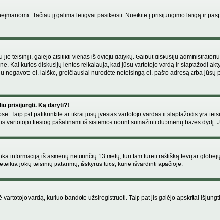
manoma. Tačiau jį galima lengvai pasikeisti. Nueikite į prisijungimo langą ir pas
eigu jie teisingi, galėjo atsitikti vienas iš dviejų dalykų. Galbūt diskusijų administr
e. Kai kurios diskusijų lentos reikalauja, kad jūsų vartotojo vardą ir slaptažodį akt
Jeigu negavote el. laiško, greičiausiai nurodėte neteisingą el. pašto adresą arba jūsų
u prisijungti. Ką daryti?!
se. Taip pat patikrinkite ar tikrai jūsų įvestas vartotojo vardas ir slaptažodis yra teis
s vartotojai tiesiog pašalinami iš sistemos norint sumažinti duomenų bazės dydį. Jeig
enka informaciją iš asmenų neturinčių 13 metų, turi tam turėti raštišką tėvų ar globėj
eikia jokių teisinių patarimų, išskyrus tuos, kurie išvardinti apačioje.
artotojo vardą, kuriuo bandote užsiregistruoti. Taip pat jis galėjo apskritai išjungti 