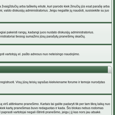
na žvaigždučių arba taškelių eilutė, kuri parodo kiek žinučių jūs esat parašę arba
i, valdo diskusijų administratorius. Jeigu negalite jų naudoti, susisiekite su juo
ogiai pakeisti rangų, kadangi juos nustato diskusijų administratorius.
istratoriai tiesiog sumažins jūsų parašytų pranešimų skaičių.
augoti vartotojų el. pašto adresus nuo neteisingo naudojimo.
egistruoti. Visų jūsų teisių sąrašas kiekviename forume ir temoje nurodytas
irš atitinkamo pranešimo. Kartais tai galite padaryti tik per tam tikrą laiką nuo
a kiek kartų pranešimas buvo redaguotas ir kada. Šis blokas nebus rodomas
prasti vartotojai negali ištrinti pranešimo, jeigu į jį kas nors jau atsakė.