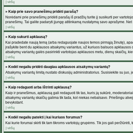
Į viršų
» Kaip prie savo pranešimų pridėti parašą?
Norėdami prie pranešimų pridėti parašą iš pradžių turite jį susikurti per vartot
pranešimų. Tai galite padaryti įjungę atitinkamą nustatymą savo aprašyme. Net 
Į viršų
» Kaip sukurti apklausą?
Kai pradedate naują temą (arba redaguojate naujos temos pirmąją žinutę), apačio
įrašykite bent du apklausos atsakymų variantus, už kuriuos balsuos apklausos dal
atsakymų variantų galės pasirinkti vartotojas apklausos metu, dienų skaičių, kiek
Į viršų
» Kodėl negaliu pridėti daugiau apklausos atsakymų variantų?
Atsakymų variantų limitą nustato diskusijų administratorius. Susisiekite su juo,
Į viršų
» Kaip redaguoti arba ištrinti apklausą?
Kaip ir pranešimus, apklausą gali redaguoti tik tas, kuris ją sukūrė, moderator
atsakymų variantų skaičių galima tik tada, kol niekas nebalsavo. Priešingu atve
bevykstant.
Į viršų
» Kodėl negaliu patekti į kai kuriuos forumus?
Kai kurie forumai skirti tik tam tikroms vartotojų grupėms. Tik jos gali peržiūrėti,
Į viršų