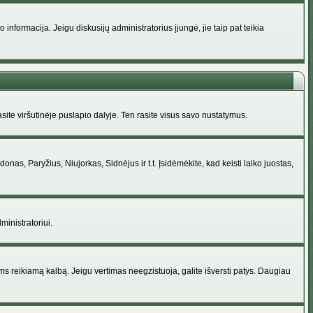
nformacija. Jeigu diskusijų administratorius įjungė, jie taip pat teikia
ite viršutinėje puslapio dalyje. Ten rasite visus savo nustatymus.
donas, Paryžius, Niujorkas, Sidnėjus ir t.t. Įsidėmėkite, kad keisti laiko juostas,
ministratoriui.
jums reikiamą kalbą. Jeigu vertimas neegzistuoja, galite išversti patys. Daugiau