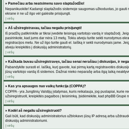
» Pamečiau arba neatsimenu savo slaptažodžio!
Nepanikuokite! Kadangi slaptažodis sistemoje saugomas užkoduotas, jo gauti neį
ekrane ir ne už ilgo vėl galėsite prisijungti.
Į viršų
» Aš užsiregistravau, tačiau negaliu prisijungti!
Iš pradžių patikrinkite ar tikrai įvedėte teisingą vartotojo vardą ir slaptažodį. J
pasirinkote, kad jums dar nėra 13 metų. Tokiu atveju turite sekti nurodymus ekran
registracijos metu. Ne už ilgo turite gauti el. laišką ir sekti nurodymais jame. 
atveju kreipkitės į diskusijų administratorių.
Į viršų
» Kažkada buvau užsiregistravęs, tačiau senai nerašiau į diskusijas, ir negali
Pabandykite surasti el. laišką, kurį gavote, kai pirmą kartą registravotės diskusijo
jūsų vartotojo vardą iš sistemos. Dažnai nieko neparašę arba ilgą laiką neaktyvū
Į viršų
» Kas yra apsaugos nuo vaikų funkcija (COPPA)?
COPPA - yra Jungtinių Valstijų įstatymas, kuris reikalauja, jog puslapiai, kurie r
užsiregistruoti, kreipkitės pagalbos į teisininką. Įsidėmėkite, kad phpBB Grupė net
Į viršų
» Kodėl aš negaliu užsiregistruoti?
Gali būti, kad diskusijų administratorius užblokavo jūsų IP adresą arba uždraudė v
diskusijų administratoriumi.
Į viršų