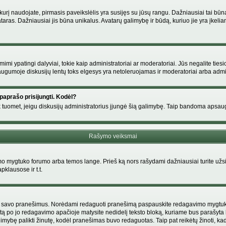
s, kurį naudojate, pirmasis paveikslėlis yra susijęs su jūsų rangu. Dažniausiai tai bū
ataras. Dažniausiai jis būna unikalus. Avatarų galimybę ir būdą, kuriuo jie yra įkeliam
i ypatingi dalyviai, tokie kaip administratoriai ar moderatoriai. Jūs negalite tiesi
gumoje diskusijų lentų toks elgesys yra netoleruojamas ir moderatoriai arba admin
paprašo prisijungti. Kodėl?
ir tik tuomet, jeigu diskusijų administratorius įjungė šią galimybę. Taip bandoma aps
Rašymo veiksmai
 mygtuko forumo arba temos lange. Prieš ką nors rašydami dažniausiai turite užsir
pklausose ir t.t.
i tik savo pranešimus. Norėdami redaguoti pranešimą paspauskite redagavimo mygtuką v
tą po jo redagavimo apačioje matysite nedidelį teksto bloką, kuriame bus parašyt
ybę palikti žinutę, kodėl pranešimas buvo redaguotas. Taip pat reikėtų žinoti, kad pa