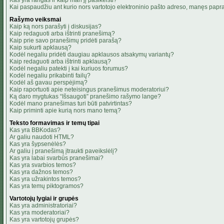
Kas yra rangas ir kaip man jį pasikeisti?
Kai paspaudžiu ant kurio nors vartotojo elektroninio pašto adreso, manęs papra
Rašymo veiksmai
Kaip ką nors parašyti į diskusijas?
Kaip redaguoti arba ištrinti pranešimą?
Kaip prie savo pranešimų pridėti parašą?
Kaip sukurti apklausą?
Kodėl negaliu pridėti daugiau apklausos atsakymų variantų?
Kaip redaguoti arba ištrinti apklausą?
Kodėl negaliu patekti į kai kuriuos forumus?
Kodėl negaliu prikabinti failų?
Kodėl aš gavau perspėjimą?
Kaip raportuoti apie neteisingus pranešimus moderatoriui?
Ką daro mygtukas “Išsaugoti” pranešimo rašymo lange?
Kodėl mano pranešimas turi būti patvirtintas?
Kaip priminti apie kurią nors mano temą?
Teksto formavimas ir temų tipai
Kas yra BBKodas?
Ar galiu naudoti HTML?
Kas yra šypsenėlės?
Ar galiu į pranešimą įtraukti paveikslėlį?
Kas yra labai svarbūs pranešimai?
Kas yra svarbios temos?
Kas yra dažnos temos?
Kas yra užrakintos temos?
Kas yra temų piktogramos?
Vartotojų lygiai ir grupės
Kas yra administratoriai?
Kas yra moderatoriai?
Kas yra vartotojų grupės?