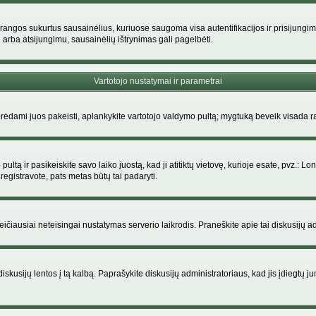
rangos sukurtus sausainėlius, kuriuose saugoma visa autentifikacijos ir prisijungimo i
 arba atsijungimu, sausainėlių ištrynimas gali pagelbėti.
Vartotojo nustatymai ir parametrai
dami juos pakeisti, aplankykite vartotojo valdymo pultą; mygtuką beveik visada ras
ltą ir pasikeiskite savo laiko juostą, kad ji atitiktų vietovę, kurioje esate, pvz.: Lon
siregistravote, pats metas būtų tai padaryti.
greičiausiai neteisingai nustatymas serverio laikrodis. Praneškite apie tai diskusijų ad
iskusijų lentos į tą kalbą. Paprašykite diskusijų administratoriaus, kad jis įdiegtų 