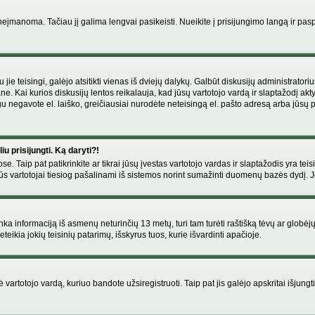
manoma. Tačiau jį galima lengvai pasikeisti. Nueikite į prisijungimo langą ir pas
eigu jie teisingi, galėjo atsitikti vienas iš dviejų dalykų. Galbūt diskusijų administr
e. Kai kurios diskusijų lentos reikalauja, kad jūsų vartotojo vardą ir slaptažodį akt
Jeigu negavote el. laiško, greičiausiai nurodėte neteisingą el. pašto adresą arba jūsų
u prisijungti. Ką daryti?!
se. Taip pat patikrinkite ar tikrai jūsų įvestas vartotojo vardas ir slaptažodis yra teis
s vartotojai tiesiog pašalinami iš sistemos norint sumažinti duomenų bazės dydį. Jeig
enka informaciją iš asmenų neturinčių 13 metų, turi tam turėti raštišką tėvų ar globėj
eikia jokių teisinių patarimų, išskyrus tuos, kurie išvardinti apačioje.
artotojo vardą, kuriuo bandote užsiregistruoti. Taip pat jis galėjo apskritai išjungti 