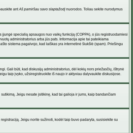
pauskite ant
Aš pamiršau savo slaptažodį
nuorodos. Toliau sekite nurodymus
atorius įjungė specialią apsaugos nuo vaikų funkciją (COPPA), o jūs registruodamiesi
yvuotų administratorius arba jūs pats. Informacija apie tai pateikiama
 pašto sistema pagalvojo, kad laiškas yra internetinė šiukšlė (spam). Priešingu
ingi. Gali būti, kad diskusijų administratorius, dėl kokių nors priežasčių, ištrynė
u taip įvyko, užsiregistruokite iš naujo ir aktyviau dalyvaukite diskusijose.
ų sutikimą. Jeigu nesate įsitikinę, kad tai galioja ir jums, kaip bandančiam
registraciją. Jeigu norite sužinoti, kodėl taip buvo padaryta, susisiekite su