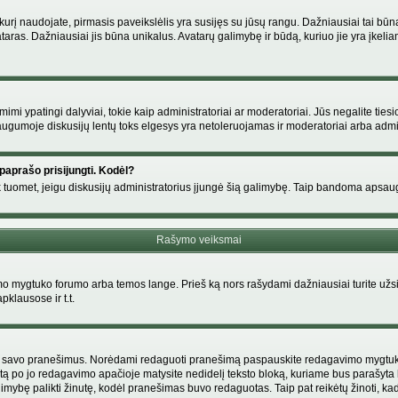
s, kurį naudojate, pirmasis paveikslėlis yra susijęs su jūsų rangu. Dažniausiai tai bū
ataras. Dažniausiai jis būna unikalus. Avatarų galimybę ir būdą, kuriuo jie yra įkeliam
i ypatingi dalyviai, tokie kaip administratoriai ar moderatoriai. Jūs negalite tiesi
gumoje diskusijų lentų toks elgesys yra netoleruojamas ir moderatoriai arba admin
paprašo prisijungti. Kodėl?
ir tik tuomet, jeigu diskusijų administratorius įjungė šią galimybę. Taip bandoma aps
Rašymo veiksmai
 mygtuko forumo arba temos lange. Prieš ką nors rašydami dažniausiai turite užsir
pklausose ir t.t.
i tik savo pranešimus. Norėdami redaguoti pranešimą paspauskite redagavimo mygtuką v
tą po jo redagavimo apačioje matysite nedidelį teksto bloką, kuriame bus parašyt
ybę palikti žinutę, kodėl pranešimas buvo redaguotas. Taip pat reikėtų žinoti, kad pa