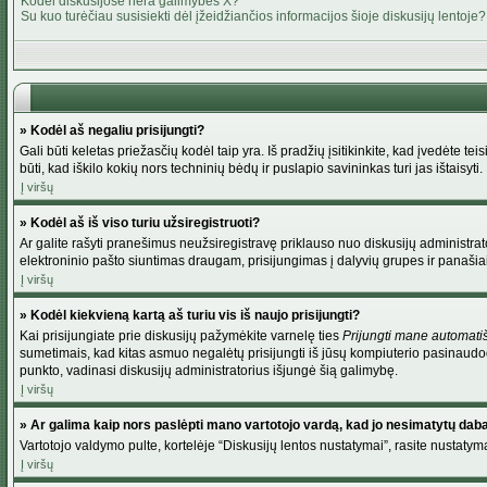
Kodėl diskusijose nėra galimybės X?
Su kuo turėčiau susisiekti dėl įžeidžiančios informacijos šioje diskusijų lentoje?
» Kodėl aš negaliu prisijungti?
Gali būti keletas priežasčių kodėl taip yra. Iš pradžių įsitikinkite, kad įvedėte tei
būti, kad iškilo kokių nors techninių bėdų ir puslapio savininkas turi jas ištaisyti.
Į viršų
» Kodėl aš iš viso turiu užsiregistruoti?
Ar galite rašyti pranešimus neužsiregistravę priklauso nuo diskusijų administrato
elektroninio pašto siuntimas draugam, prisijungimas į dalyvių grupes ir panašiai. 
Į viršų
» Kodėl kiekvieną kartą aš turiu vis iš naujo prisijungti?
Kai prisijungiate prie diskusijų pažymėkite varnelę ties
Prijungti mane automati
sumetimais, kad kitas asmuo negalėtų prisijungti iš jūsų kompiuterio pasinaudod
punkto, vadinasi diskusijų administratorius išjungė šią galimybę.
Į viršų
» Ar galima kaip nors paslėpti mano vartotojo vardą, kad jo nesimatytų dab
Vartotojo valdymo pulte, kortelėje “Diskusijų lentos nustatymai”, rasite nustaty
Į viršų