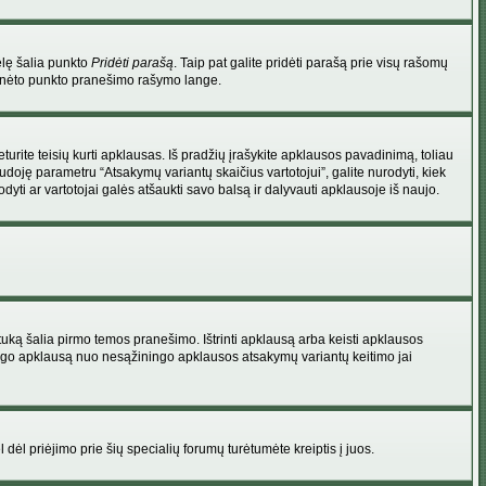
elę šalia punkto
Pridėti parašą
. Taip pat galite pridėti parašą prie visų rašomų
 minėto punkto pranešimo rašymo lange.
rite teisių kurti apklausas. Iš pradžių įrašykite apklausos pavadinimą, toliau
udoję parametru “Atsakymų variantų skaičius vartotojui”, galite nurodyti, kiek
dyti ar vartotojai galės atšaukti savo balsą ir dalyvauti apklausoje iš naujo.
uką šalia pirmo temos pranešimo. Ištrinti apklausą arba keisti apklausos
 saugo apklausą nuo nesąžiningo apklausos atsakymų variantų keitimo jai
l dėl priėjimo prie šių specialių forumų turėtumėte kreiptis į juos.