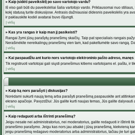
» Kaip įsidėti paveikslėlį po savo vartotojo vardu?
Iš viso gali būti du paveikslėliai šalia vartotojo vardo. Priklausomai nuo stiliau
kokį statusą turite diskusijose. Antrasis dažniausiai didesnis paveikslėlis yra av
ir paklauskite kodėl avatarai buvo išjungti.
Į viršų
» Kas yra rangas ir kaip man jį pasikeisti?
Rangai žymi jūsų parašytų pranešimų skaičių. Taip pat specialiais rangais pažymim
Nerašinėkite nereikalingų pranešimų vien tam, kad pakeltumėte savo rangą. Dau
Į viršų
» Kai paspaudžiu ant kurio nors vartotojo elektroninio pašto adreso, manęs 
Tik registruoti vartotojai gali siųsti pranešimus kitiems vartotojams el. paštu, 
Į viršų
» Kaip ką nors parašyti į diskusijas?
Norėdami sukurti naują temą arba parašyti pranešimą paspauskite ant atitinkamo
ekrano apačioje. Pavyzdžiui: Jūs galite kurti naujas temas, Jūs galite dalyvauti a
Į viršų
» Kaip redaguoti arba ištrinti pranešimą?
Jeigu nesate nei administratorius, nei moderatorius, galite redaguoti ir ištrint
pranešimo parašymo. Jeigu kas nors jau atsakė į jūsų pranešimą, kiekvieną kar
jeigu pranešimą redagavo moderatorius arba administratorius, tačiau jie turi galim