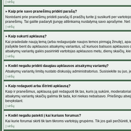
Į viršų
» Kaip prie savo pranešimų pridėti parašą?
Norėdami prie pranešimų pridėti parašą iš pradžių turite jį susikurti per vartot
pranešimų. Tai galite padaryti įjungę atitinkamą nustatymą savo aprašyme. Net 
Į viršų
» Kaip sukurti apklausą?
Kai pradedate naują temą (arba redaguojate naujos temos pirmąją žinutę), apačio
įrašykite bent du apklausos atsakymų variantus, už kuriuos balsuos apklausos dal
atsakymų variantų galės pasirinkti vartotojas apklausos metu, dienų skaičių, kiek
Į viršų
» Kodėl negaliu pridėti daugiau apklausos atsakymų variantų?
Atsakymų variantų limitą nustato diskusijų administratorius. Susisiekite su juo,
Į viršų
» Kaip redaguoti arba ištrinti apklausą?
Kaip ir pranešimus, apklausą gali redaguoti tik tas, kuris ją sukūrė, moderator
atsakymų variantų skaičių galima tik tada, kol niekas nebalsavo. Priešingu atve
bevykstant.
Į viršų
» Kodėl negaliu patekti į kai kuriuos forumus?
Kai kurie forumai skirti tik tam tikroms vartotojų grupėms. Tik jos gali peržiūrėti,
Į viršų