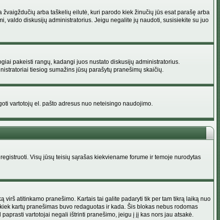
na žvaigždučių arba taškelių eilutė, kuri parodo kiek žinučių jūs esat parašę arba
i, valdo diskusijų administratorius. Jeigu negalite jų naudoti, susisiekite su juo
ogiai pakeisti rangų, kadangi juos nustato diskusijų administratorius.
istratoriai tiesiog sumažins jūsų parašytų pranešimų skaičių.
augoti vartotojų el. pašto adresus nuo neteisingo naudojimo.
egistruoti. Visų jūsų teisių sąrašas kiekviename forume ir temoje nurodytas
irš atitinkamo pranešimo. Kartais tai galite padaryti tik per tam tikrą laiką nuo
a kiek kartų pranešimas buvo redaguotas ir kada. Šis blokas nebus rodomas
prasti vartotojai negali ištrinti pranešimo, jeigu į jį kas nors jau atsakė.