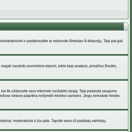
administratoriumi ir pasiteiraukite ar nebuvote išmestas iš diskusijų. Taip pat gali
 negali naudotis anoniminis dalyvis, tokie kaip avatarai, privačios žinutės,
s, kai tik uždarysite savo Interneto naršyklės langą. Taip padaryta saugumo
 viešose vietose patartina nežymėti minėtos varneles. Jeigu nematote minėto
ratoriai, moderatoriai ir jūs pats. Tapsite vienu iš paslėptų vartotojų.