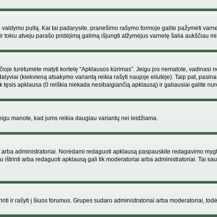
ojo valdymo pultą. Kai tai padarysite, pranešimo rašymo formoje galite pažymėti varn
ir tokiu atveju parašo pridėjimą galimą išjungti atžymėjus varnelę šalia aukščiau
je turėtumėte matyti kortelę “Apklausos kūrimas”. Jeigu jos nematote, vadinasi netu
yviai (kiekvieną atsakymo variantą reikia rašyti naujoje eilutėje). Taip pat, pasina
 tęsis apklausa (0 reiškia niekada nesibaigiančią apklausą) ir galiausiai galite nuro
 jeigu manote, kad jums reikia daugiau variantų nei leidžiama.
iai arba administratoriai. Norėdami redaguoti apklausą paspauskite redagavimo mygt
ju ištrinti arba redaguoti apklausą gali tik moderatoriai arba administratoriai. Tai
 trinti ir rašyti į šiuos forumus. Grupes sudaro administratoriai arba moderatoriai, todė