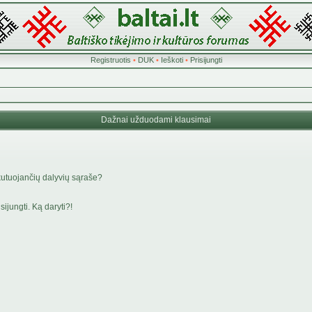
Registruotis
•
DUK
•
Ieškoti
•
Prisijungti
Dažnai užduodami klausimai
kutuojančių dalyvių sąraše?
ijungti. Ką daryti?!