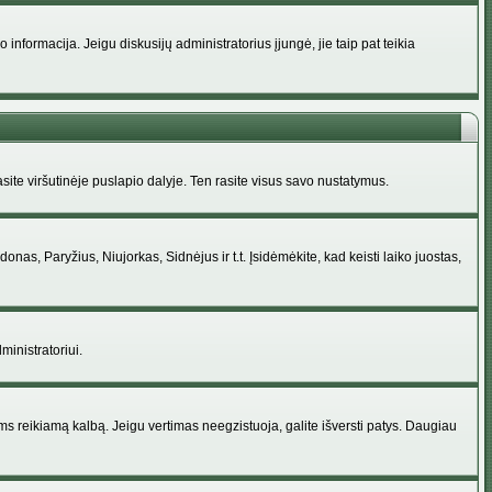
nformacija. Jeigu diskusijų administratorius įjungė, jie taip pat teikia
ite viršutinėje puslapio dalyje. Ten rasite visus savo nustatymus.
donas, Paryžius, Niujorkas, Sidnėjus ir t.t. Įsidėmėkite, kad keisti laiko juostas,
ministratoriui.
jums reikiamą kalbą. Jeigu vertimas neegzistuoja, galite išversti patys. Daugiau