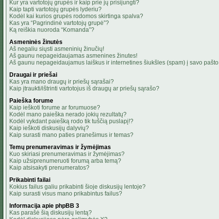
Kur yra vartotojų grupės ir kaip prie jų prisijungti?
Kaip tapti vartotojų grupės lyderiu?
Kodėl kai kurios grupės rodomos skirtinga spalva?
Kas yra “Pagrindinė vartotojų grupė”?
Ką reiškia nuoroda “Komanda”?
Asmeninės žinutės
Aš negaliu siųsti asmeninių žinučių!
Aš gaunu nepageidaujamas asmenines žinutes!
Aš gaunu nepageidaujamus laiškus ir internetines šiukšles (spam) į savo pašto 
Draugai ir priešai
Kas yra mano draugų ir priešų sąrašai?
Kaip įtraukti/ištrinti vartotojus iš draugų ar priešų sąrašo?
Paieška forume
Kaip ieškoti forume ar forumuose?
Kodėl mano paieška nerado jokių rezultatų?
Kodėl vykdant paiešką rodo tik tuščią puslapį!?
Kaip ieškoti diskusijų dalyvių?
Kaip surasti mano paties pranešimus ir temas?
Temų prenumeravimas ir žymėjimas
Kuo skiriasi prenumeravimas ir žymėjimas?
Kaip užsiprenumeruoti forumą arba temą?
Kaip atsisakyti prenumeratos?
Prikabinti failai
Kokius failus galiu prikabinti šioje diskusijų lentoje?
Kaip surasti visus mano prikabintus failus?
Informacija apie phpBB 3
Kas parašė šią diskusijų lentą?