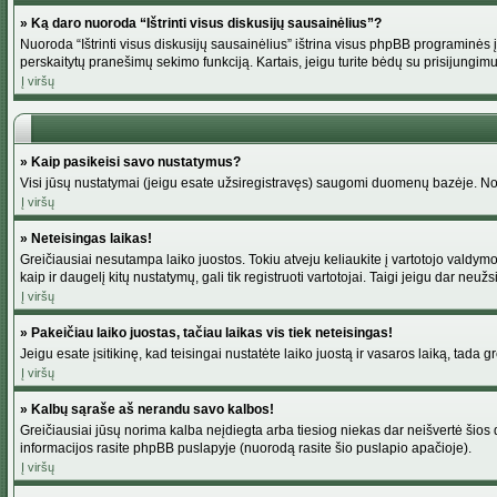
» Ką daro nuoroda “Ištrinti visus diskusijų sausainėlius”?
Nuoroda “Ištrinti visus diskusijų sausainėlius” ištrina visus phpBB programinės į
perskaitytų pranešimų sekimo funkciją. Kartais, jeigu turite bėdų su prisijungimu
Į viršų
» Kaip pasikeisi savo nustatymus?
Visi jūsų nustatymai (jeigu esate užsiregistravęs) saugomi duomenų bazėje. Norė
Į viršų
» Neteisingas laikas!
Greičiausiai nesutampa laiko juostos. Tokiu atveju keliaukite į vartotojo valdymo pu
kaip ir daugelį kitų nustatymų, gali tik registruoti vartotojai. Taigi jeigu dar neuž
Į viršų
» Pakeičiau laiko juostas, tačiau laikas vis tiek neteisingas!
Jeigu esate įsitikinę, kad teisingai nustatėte laiko juostą ir vasaros laiką, tada 
Į viršų
» Kalbų sąraše aš nerandu savo kalbos!
Greičiausiai jūsų norima kalba neįdiegta arba tiesiog niekas dar neišvertė šios d
informacijos rasite phpBB puslapyje (nuorodą rasite šio puslapio apačioje).
Į viršų