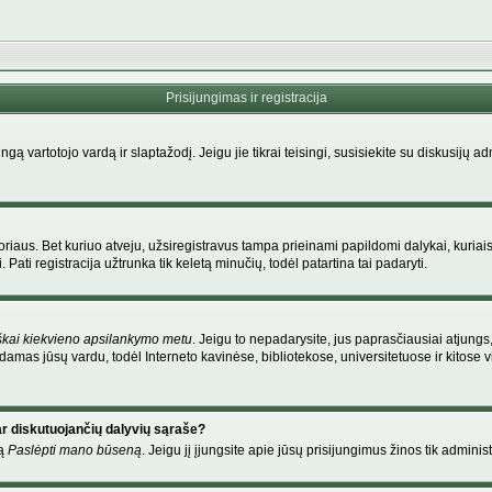
Prisijungimas ir registracija
singą vartotojo vardą ir slaptažodį. Jeigu jie tikrai teisingi, susisiekite su diskusijų 
riaus. Bet kuriuo atveju, užsiregistravus tampa prieinami papildomi dalykai, kuriais
Pati registracija užtrunka tik keletą minučių, todėl patartina tai padaryti.
škai kiekvieno apsilankymo metu
. Jeigu to nepadarysite, jus paprasčiausiai atjung
amas jūsų vardu, todėl Interneto kavinėse, bibliotekose, universitetuose ir kitose
ar diskutuojančių dalyvių sąraše?
mą
Paslėpti mano būseną
. Jeigu jį įjungsite apie jūsų prisijungimus žinos tik administ