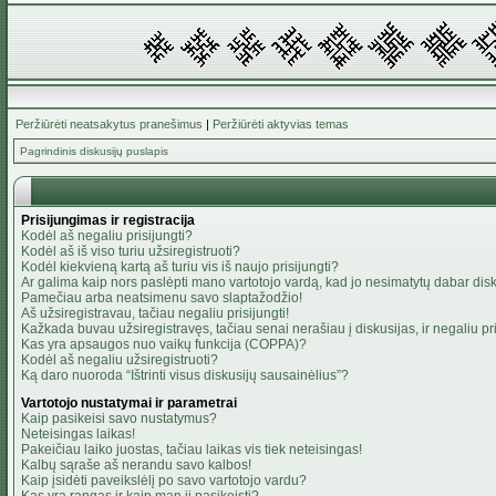
Peržiūrėti neatsakytus pranešimus
|
Peržiūrėti aktyvias temas
Pagrindinis diskusijų puslapis
Prisijungimas ir registracija
Kodėl aš negaliu prisijungti?
Kodėl aš iš viso turiu užsiregistruoti?
Kodėl kiekvieną kartą aš turiu vis iš naujo prisijungti?
Ar galima kaip nors paslėpti mano vartotojo vardą, kad jo nesimatytų dabar dis
Pamečiau arba neatsimenu savo slaptažodžio!
Aš užsiregistravau, tačiau negaliu prisijungti!
Kažkada buvau užsiregistravęs, tačiau senai nerašiau į diskusijas, ir negaliu pris
Kas yra apsaugos nuo vaikų funkcija (COPPA)?
Kodėl aš negaliu užsiregistruoti?
Ką daro nuoroda “Ištrinti visus diskusijų sausainėlius”?
Vartotojo nustatymai ir parametrai
Kaip pasikeisi savo nustatymus?
Neteisingas laikas!
Pakeičiau laiko juostas, tačiau laikas vis tiek neteisingas!
Kalbų sąraše aš nerandu savo kalbos!
Kaip įsidėti paveikslėlį po savo vartotojo vardu?