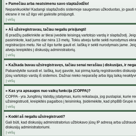
» Pamečiau arba neatsimenu savo slaptažodžio!
Nepanikuokite! Kadangi slaptažodis sistemoje saugomas užkoduotas, jo gauti neį
ekrane ir ne už ilgo vėl galėsite prisijungti.
Į viršų
» Aš užsiregistravau, tačiau negaliu prisijungti!
Iš pradžių patikrinkite ar tikrai įvedėte teisingą vartotojo vardą ir slaptažodį. J
pasirinkote, kad jums dar nėra 13 metų. Tokiu atveju turite sekti nurodymus ekran
registracijos metu. Ne už ilgo turite gauti el. laišką ir sekti nurodymais jame. 
atveju kreipkitės į diskusijų administratorių.
Į viršų
» Kažkada buvau užsiregistravęs, tačiau senai nerašiau į diskusijas, ir negali
Pabandykite surasti el. laišką, kurį gavote, kai pirmą kartą registravotės diskusijo
jūsų vartotojo vardą iš sistemos. Dažnai nieko neparašę arba ilgą laiką neaktyvū
Į viršų
» Kas yra apsaugos nuo vaikų funkcija (COPPA)?
COPPA - yra Jungtinių Valstijų įstatymas, kuris reikalauja, jog puslapiai, kurie r
užsiregistruoti, kreipkitės pagalbos į teisininką. Įsidėmėkite, kad phpBB Grupė net
Į viršų
» Kodėl aš negaliu užsiregistruoti?
Gali būti, kad diskusijų administratorius užblokavo jūsų IP adresą arba uždraudė v
diskusijų administratoriumi.
Į viršų