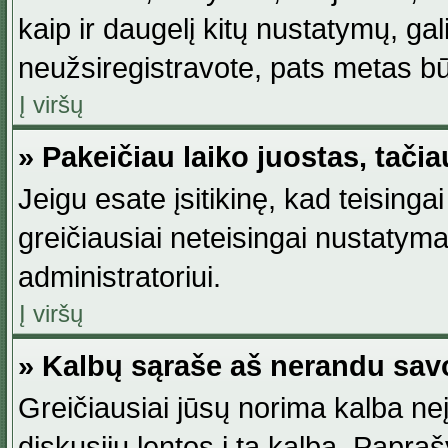
kaip ir daugelį kitų nustatymų, gali 
neužsiregistravote, pats metas būt
Į viršų
» Pakeičiau laiko juostas, tačia
Jeigu esate įsitikinę, kad teisingai
greičiausiai neteisingai nustatymas
administratoriui.
Į viršų
» Kalbų sąraše aš nerandu sav
Greičiausiai jūsų norima kalba neį
diskusijų lentos į tą kalbą. Papraš