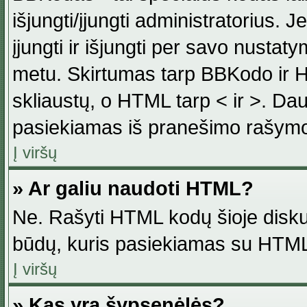
išjungti/įjungti administratorius. J
įjungti ir išjungti per savo nust
metu. Skirtumas tarp BBKodo ir H
skliaustų, o HTML tarp < ir >. Da
pasiekiamas iš pranešimo rašymo
Į viršų
» Ar galiu naudoti HTML?
Ne. Rašyti HTML kodų šioje disku
būdų, kuris pasiekiamas su HTML
Į viršų
» Kas yra šypsenėlės?