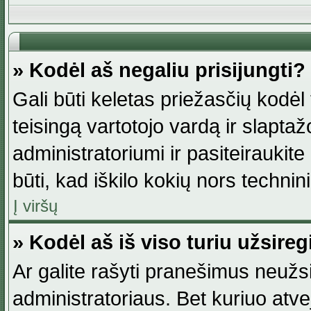
» Kodėl aš negaliu prisijungti?
Gali būti keletas priežasčių kodėl t
teisingą vartotojo vardą ir slaptažod
administratoriumi ir pasiteiraukite
būti, kad iškilo kokių nors technini
Į viršų
» Kodėl aš iš viso turiu užsireg
Ar galite rašyti pranešimus neužsi
administratoriaus. Bet kuriuo atv