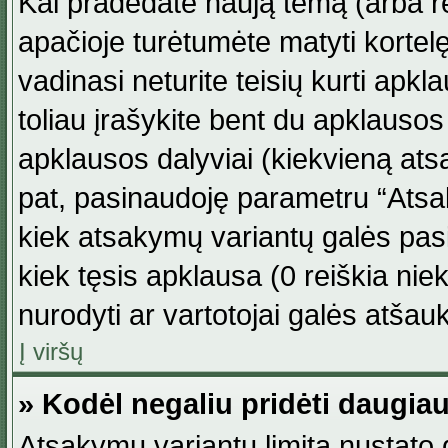
Kai pradedate naują temą (arba r
apačioje turėtumėte matyti kortel
vadinasi neturite teisių kurti apk
toliau įrašykite bent du apklauso
apklausos dalyviai (kiekvieną atsa
pat, pasinaudoję parametru “Atsaky
kiek atsakymų variantų galės pasi
kiek tęsis apklausa (0 reiškia niek
nurodyti ar vartotojai galės atšauk
Į viršų
» Kodėl negaliu pridėti daugi
Atsakymų variantų limitą nustato d