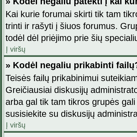
» Kodėl negaliu patekti į kai k
Kai kurie forumai skirti tik tam ti
trinti ir rašyti į šiuos forumus. G
todėl dėl priėjimo prie šių special
Į viršų
» Kodėl negaliu prikabinti failų
Teisės failų prikabinimui suteikia
Greičiausiai diskusijų administrato
arba gal tik tam tikros grupės gali 
susisiekite su diskusijų administra
Į viršų