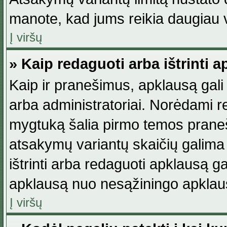
manote, kad jums reikia daugiau v
Į viršų
» Kaip redaguoti arba ištrinti 
Kaip ir pranešimus, apklausą gali 
arba administratoriai. Norėdami 
mygtuką šalia pirmo temos praneši
atsakymų variantų skaičių galima 
ištrinti arba redaguoti apklausą ga
apklausą nuo nesąžiningo apklaus
Į viršų