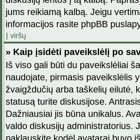
jums reikiamą kalbą. Jeigu vertim
informacijos rasite phpBB puslapy
Į viršų
» Kaip įsidėti paveikslėlį po s
Iš viso gali būti du paveikslėliai š
naudojate, pirmasis paveikslėlis y
žvaigždučių arba taškelių eilutė, 
statusą turite diskusijose. Antras
Dažniausiai jis būna unikalus. Avat
valdo diskusijų administratorius. J
paklauskite kodėl avatarai buvo iš