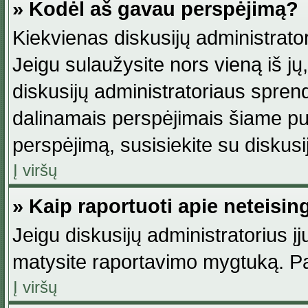
» Kodėl aš gavau perspėjimą?
Kiekvienas diskusijų administrator
Jeigu sulaužysite nors vieną iš jų,
diskusijų administratoriaus spre
dalinamais perspėjimais šiame pus
perspėjimą, susisiekite su diskusi
Į viršų
» Kaip raportuoti apie neteisi
Jeigu diskusijų administratorius į
matysite raportavimo mygtuką. Pa
Į viršų