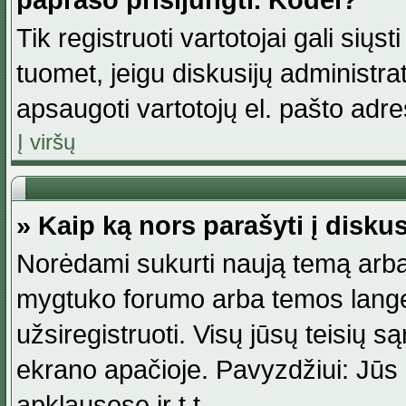
paprašo prisijungti. Kodėl?
Tik registruoti vartotojai gali siųs
tuomet, jeigu diskusijų administr
apsaugoti vartotojų el. pašto adr
Į viršų
» Kaip ką nors parašyti į disku
Norėdami sukurti naują temą arba
mygtuko forumo arba temos lange.
užsiregistruoti. Visų jūsų teisių
ekrano apačioje. Pavyzdžiui: Jūs g
apklausose ir t.t.