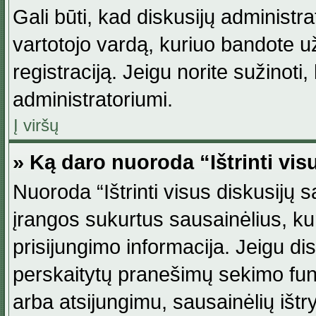
Gali būti, kad diskusijų administ
vartotojo vardą, kuriuo bandote užsi
registraciją. Jeigu norite sužinoti
administratoriumi.
Į viršų
» Ką daro nuoroda “Ištrinti vis
Nuoroda “Ištrinti visus diskusijų
įrangos sukurtus sausainėlius, ku
prisijungimo informacija. Jeigu disk
perskaitytų pranešimų sekimo funkc
arba atsijungimu, sausainėlių ištr