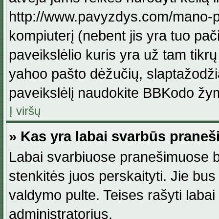
http://www.pavyzdys.com/mano-pave
kompiuterį (nebent jis yra tuo pačiu
paveikslėlio kuris yra už tam tikr
yahoo pašto dėžučių, slaptažodžia
paveikslėlį naudokite BBKodo žym
Į viršų
» Kas yra labai svarbūs praneš
Labai svarbiuose pranešimuose būn
stenkitės juos perskaityti. Jie bus
valdymo pulte. Teises rašyti labai
administratorius.