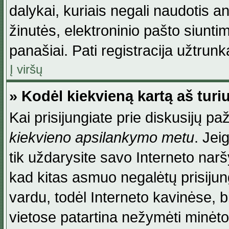
dalykai, kuriais negali naudotis an
žinutės, elektroninio pašto siunti
panašiai. Pati registracija užtrunka
Į viršų
» Kodėl kiekvieną kartą aš turiu
Kai prisijungiate prie diskusijų p
kiekvieno apsilankymo metu
. Jei
tik uždarysite savo Interneto na
kad kitas asmuo negalėtų prisiju
vardu, todėl Interneto kavinėse, b
vietose patartina nežymėti minėt