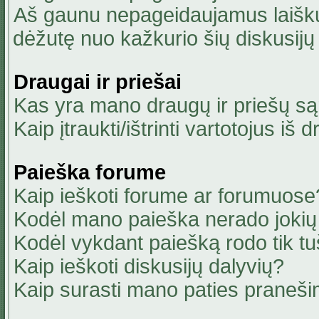
Aš gaunu nepageidaujamus laiškus
dėžutę nuo kažkurio šių diskusijų 
Draugai ir priešai
Kas yra mano draugų ir priešų są
Kaip įtraukti/ištrinti vartotojus i
Paieška forume
Kaip ieškoti forume ar forumuose
Kodėl mano paieška nerado jokių 
Kodėl vykdant paiešką rodo tik tu
Kaip ieškoti diskusijų dalyvių?
Kaip surasti mano paties praneši