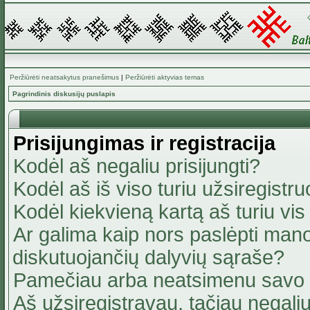
Peržiūrėti neatsakytus pranešimus
|
Peržiūrėti aktyvias temas
Pagrindinis diskusijų puslapis
Prisijungimas ir registracija
Kodėl aš negaliu prisijungti?
Kodėl aš iš viso turiu užsiregistru
Kodėl kiekvieną kartą aš turiu vis 
Ar galima kaip nors paslėpti mano
diskutuojančių dalyvių sąraše?
Pamečiau arba neatsimenu savo 
Aš užsiregistravau, tačiau negaliu 