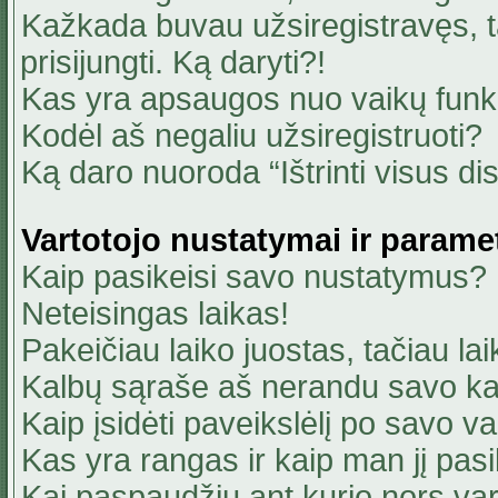
Kažkada buvau užsiregistravęs, ta
prisijungti. Ką daryti?!
Kas yra apsaugos nuo vaikų fun
Kodėl aš negaliu užsiregistruoti?
Ką daro nuoroda “Ištrinti visus di
Vartotojo nustatymai ir parame
Kaip pasikeisi savo nustatymus?
Neteisingas laikas!
Pakeičiau laiko juostas, tačiau lai
Kalbų sąraše aš nerandu savo ka
Kaip įsidėti paveikslėlį po savo v
Kas yra rangas ir kaip man jį pasi
Kai paspaudžiu ant kurio nors va