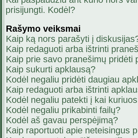
prisijungti. Kodėl?
Rašymo veiksmai
Kaip ką nors parašyti į diskusijas
Kaip redaguoti arba ištrinti pran
Kaip prie savo pranešimų pridėti
Kaip sukurti apklausą?
Kodėl negaliu pridėti daugiau ap
Kaip redaguoti arba ištrinti apkla
Kodėl negaliu patekti į kai kuriu
Kodėl negaliu prikabinti failų?
Kodėl aš gavau perspėjimą?
Kaip raportuoti apie neteisingus