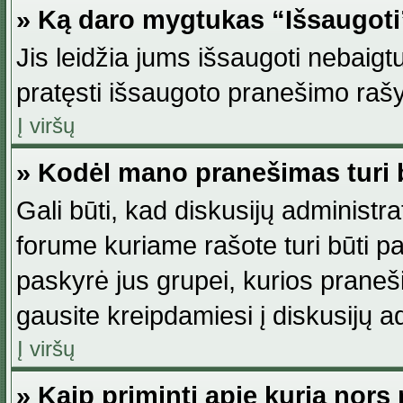
» Ką daro mygtukas “Išsaugot
Jis leidžia jums išsaugoti nebaig
pratęsti išsaugoto pranešimo rašy
Į viršų
» Kodėl mano pranešimas turi b
Gali būti, kad diskusijų administ
forume kuriame rašote turi būti pat
paskyrė jus grupei, kurios pranešim
gausite kreipdamiesi į diskusijų ad
Į viršų
» Kaip priminti apie kurią nor