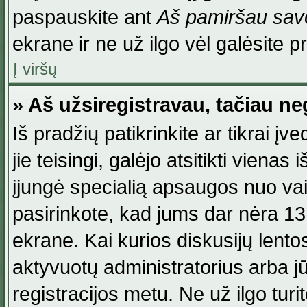
paspauskite ant
Aš pamiršau savo
ekrane ir ne už ilgo vėl galėsite pri
Į viršų
» Aš užsiregistravau, tačiau neg
Iš pradžių patikrinkite ar tikrai įv
jie teisingi, galėjo atsitikti viena
įjungė specialią apsaugos nuo va
pasirinkote, kad jums dar nėra 13
ekrane. Kai kurios diskusijų lentos
aktyvuotų administratorius arba jū
registracijos metu. Ne už ilgo turi