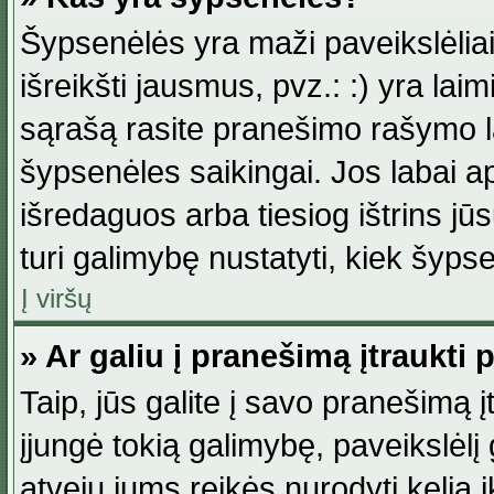
Šypsenėlės yra maži paveikslėlia
išreikšti jausmus, pvz.: :) yra lai
sąrašą rasite pranešimo rašymo la
šypsenėles saikingai. Jos labai 
išredaguos arba tiesiog ištrins jū
turi galimybę nustatyti, kiek šyp
Į viršų
» Ar galiu į pranešimą įtraukti 
Taip, jūs galite į savo pranešimą į
įjungė tokią galimybę, paveikslėlį g
atveju jums reikės nurodyti kelią i