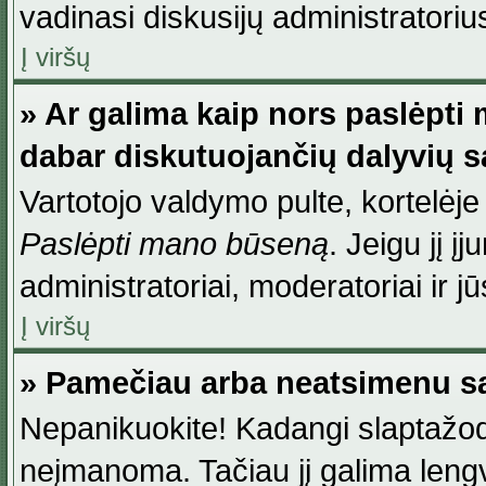
vadinasi diskusijų administratoriu
Į viršų
» Ar galima kaip nors paslėpti
dabar diskutuojančių dalyvių 
Vartotojo valdymo pulte, kortelėje
Paslėpti mano būseną
. Jeigu jį į
administratoriai, moderatoriai ir j
Į viršų
» Pamečiau arba neatsimenu sa
Nepanikuokite! Kadangi slaptažod
neįmanoma. Tačiau jį galima lengva