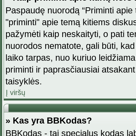
Paspaudę nuorodą “Priminti apie 
"priminti" apie temą kitiems disku
pažymėti kaip neskaityti, o pati t
nuorodos nematote, gali būti, ka
laiko tarpas, nuo kuriuo leidžiama
priminti ir paprasčiausiai atsakant į
taisyklės.
Į viršų
» Kas yra BBKodas?
BBKodas - tai specialus kodas la