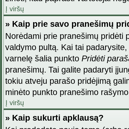
Į viršų
» Kaip prie savo pranešimų pri
Norėdami prie pranešimų pridėti par
valdymo pultą. Kai tai padarysite
varnelę šalia punkto
Pridėti para
pranešimų. Tai galite padaryti įj
tokiu atveju parašo pridėjimą gal
minėto punkto pranešimo rašymo
Į viršų
» Kaip sukurti apklausą?