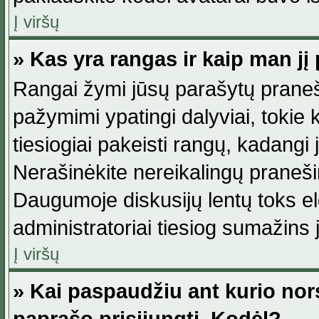
Į viršų
» Kas yra rangas ir kaip man jį 
Rangai žymi jūsų parašytų praneši
pažymimi ypatingi dalyviai, tokie 
tiesiogiai pakeisti rangų, kadangi 
Nerašinėkite nereikalingų praneš
Daugumoje diskusijų lentų toks e
administratoriai tiesiog sumažins
Į viršų
» Kai paspaudžiu ant kurio nor