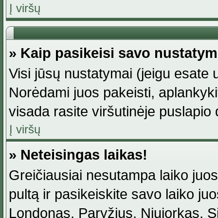
Į viršų
» Kaip pasikeisi savo nustaty
Visi jūsų nustatymai (jeigu esat
Norėdami juos pakeisti, aplankyki
visada rasite viršutinėje puslapio
Į viršų
» Neteisingas laikas!
Greičiausiai nesutampa laiko juost
pultą ir pasikeiskite savo laiko juos
Londonas, Paryžius, Niujorkas, Sidn