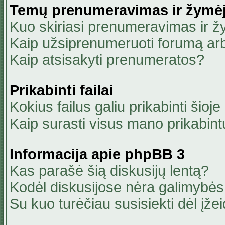
Temų prenumeravimas ir žymė
Kuo skiriasi prenumeravimas ir 
Kaip užsiprenumeruoti forumą ar
Kaip atsisakyti prenumeratos?
Prikabinti failai
Kokius failus galiu prikabinti šioje
Kaip surasti visus mano prikabint
Informacija apie phpBB 3
Kas parašė šią diskusijų lentą?
Kodėl diskusijose nėra galimybė
Su kuo turėčiau susisiekti dėl įžei