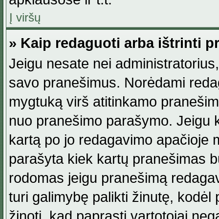
Į viršų
» Kaip redaguoti arba ištrinti 
Jeigu nesate nei administratorius, n
savo pranešimus. Norėdami reda
mygtuką virš atitinkamo pranešimo. 
nuo pranešimo parašymo. Jeigu ka
kartą po jo redagavimo apačioje m
parašyta kiek kartų pranešimas b
rodomas jeigu pranešimą redagavo
turi galimybę palikti žinutę, kodė
žinoti, kad paprasti vartotojai nega