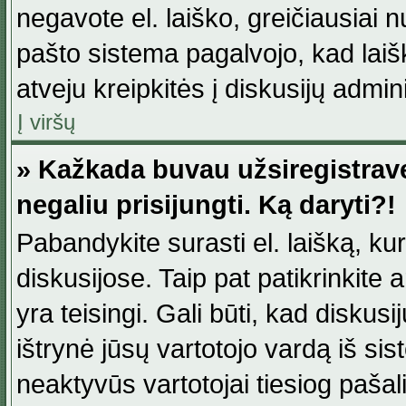
negavote el. laiško, greičiausiai 
pašto sistema pagalvojo, kad laiš
atveju kreipkitės į diskusijų admini
Į viršų
» Kažkada buvau užsiregistravęs
negaliu prisijungti. Ką daryti?!
Pabandykite surasti el. laišką, ku
diskusijose. Taip pat patikrinkite a
yra teisingi. Gali būti, kad diskus
ištrynė jūsų vartotojo vardą iš si
neaktyvūs vartotojai tiesiog paša