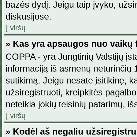
bazės dydį. Jeigu taip įvyko, užsir
diskusijose.
Į viršų
» Kas yra apsaugos nuo vaikų 
COPPA - yra Jungtinių Valstijų įst
informaciją iš asmenų neturinčių 1
sutikimą. Jeigu nesate įsitikinę, k
užsiregistruoti, kreipkitės pagalb
neteikia jokių teisinių patarimų, iš
Į viršų
» Kodėl aš negaliu užsiregistru