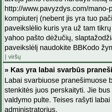
http://www.pavyzdys.com/mano-pave
kompiuterį (nebent jis yra tuo pačiu
paveikslėlio kuris yra už tam tikr
yahoo pašto dėžučių, slaptažodžia
paveikslėlį naudokite BBKodo žym
Į viršų
» Kas yra labai svarbūs praneš
Labai svarbiuose pranešimuose būn
stenkitės juos perskaityti. Jie bus
valdymo pulte. Teises rašyti labai
administratorius.