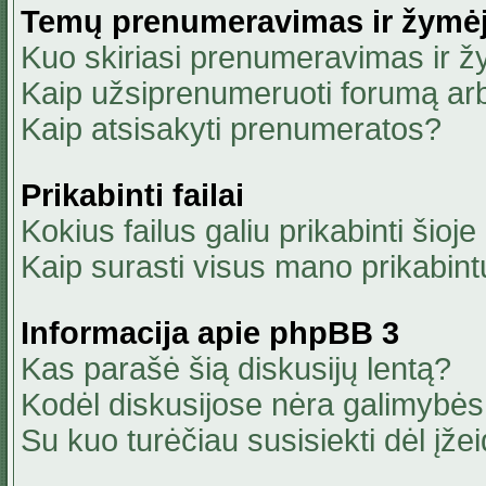
Temų prenumeravimas ir žymė
Kuo skiriasi prenumeravimas ir 
Kaip užsiprenumeruoti forumą ar
Kaip atsisakyti prenumeratos?
Prikabinti failai
Kokius failus galiu prikabinti šioje
Kaip surasti visus mano prikabint
Informacija apie phpBB 3
Kas parašė šią diskusijų lentą?
Kodėl diskusijose nėra galimybė
Su kuo turėčiau susisiekti dėl įžei