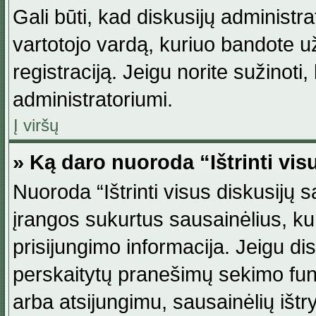
Gali būti, kad diskusijų administ
vartotojo vardą, kuriuo bandote užsi
registraciją. Jeigu norite sužinoti
administratoriumi.
Į viršų
» Ką daro nuoroda “Ištrinti vis
Nuoroda “Ištrinti visus diskusijų
įrangos sukurtus sausainėlius, ku
prisijungimo informacija. Jeigu disk
perskaitytų pranešimų sekimo funkc
arba atsijungimu, sausainėlių ištr