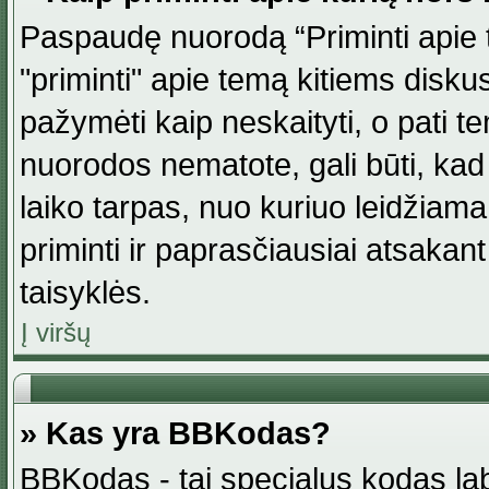
Paspaudę nuorodą “Priminti apie 
"priminti" apie temą kitiems disku
pažymėti kaip neskaityti, o pati t
nuorodos nematote, gali būti, ka
laiko tarpas, nuo kuriuo leidžiama
priminti ir paprasčiausiai atsakant į
taisyklės.
Į viršų
» Kas yra BBKodas?
BBKodas - tai specialus kodas la