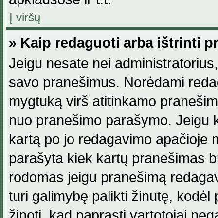
Į viršų
» Kaip redaguoti arba ištrinti 
Jeigu nesate nei administratorius, n
savo pranešimus. Norėdami reda
mygtuką virš atitinkamo pranešimo. 
nuo pranešimo parašymo. Jeigu ka
kartą po jo redagavimo apačioje m
parašyta kiek kartų pranešimas b
rodomas jeigu pranešimą redagavo
turi galimybę palikti žinutę, kodė
žinoti, kad paprasti vartotojai nega