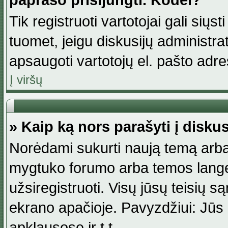
paprašo prisijungti. Kodėl?
Tik registruoti vartotojai gali siųs
tuomet, jeigu diskusijų administr
apsaugoti vartotojų el. pašto adr
Į viršų
» Kaip ką nors parašyti į disku
Norėdami sukurti naują temą arba
mygtuko forumo arba temos lange.
užsiregistruoti. Visų jūsų teisių
ekrano apačioje. Pavyzdžiui: Jūs g
apklausose ir t.t.