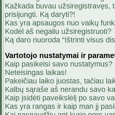
Kažkada buvau užsiregistravęs, ta
prisijungti. Ką daryti?!
Kas yra apsaugos nuo vaikų fun
Kodėl aš negaliu užsiregistruoti?
Ką daro nuoroda “Ištrinti visus di
Vartotojo nustatymai ir parame
Kaip pasikeisi savo nustatymus?
Neteisingas laikas!
Pakeičiau laiko juostas, tačiau lai
Kalbų sąraše aš nerandu savo ka
Kaip įsidėti paveikslėlį po savo v
Kas yra rangas ir kaip man jį pasi
Kai paspaudžiu ant kurio nors va