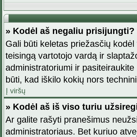
» Kodėl aš negaliu prisijungti?
Gali būti keletas priežasčių kodėl t
teisingą vartotojo vardą ir slaptažod
administratoriumi ir pasiteiraukite
būti, kad iškilo kokių nors technini
Į viršų
» Kodėl aš iš viso turiu užsireg
Ar galite rašyti pranešimus neužsi
administratoriaus. Bet kuriuo atv