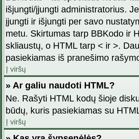
išjungti/įjungti administratorius. J
įjungti ir išjungti per savo nust
metu. Skirtumas tarp BBKodo ir H
skliaustų, o HTML tarp < ir >. Da
pasiekiamas iš pranešimo rašymo
Į viršų
» Ar galiu naudoti HTML?
Ne. Rašyti HTML kodų šioje disku
būdų, kuris pasiekiamas su HTML
Į viršų
» Kas yra šypsenėlės?