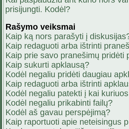
prisijungti. Kodėl?
Rašymo veiksmai
Kaip ką nors parašyti į diskusijas
Kaip redaguoti arba ištrinti pran
Kaip prie savo pranešimų pridėti
Kaip sukurti apklausą?
Kodėl negaliu pridėti daugiau ap
Kaip redaguoti arba ištrinti apkla
Kodėl negaliu patekti į kai kuriu
Kodėl negaliu prikabinti failų?
Kodėl aš gavau perspėjimą?
Kaip raportuoti apie neteisingus