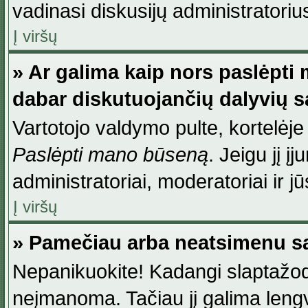
vadinasi diskusijų administratoriu
Į viršų
» Ar galima kaip nors paslėpti
dabar diskutuojančių dalyvių 
Vartotojo valdymo pulte, kortelėje
Paslėpti mano būseną
. Jeigu jį į
administratoriai, moderatoriai ir j
Į viršų
» Pamečiau arba neatsimenu sa
Nepanikuokite! Kadangi slaptažod
neįmanoma. Tačiau jį galima lengva