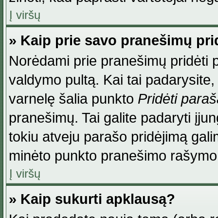
Į viršų
» Kaip prie savo pranešimų pri
Norėdami prie pranešimų pridėti par
valdymo pultą. Kai tai padarysite
varnelę šalia punkto
Pridėti para
pranešimų. Tai galite padaryti įj
tokiu atveju parašo pridėjimą gal
minėto punkto pranešimo rašymo
Į viršų
» Kaip sukurti apklausą?