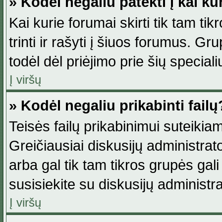
» Kodėl negaliu patekti į kai k
Kai kurie forumai skirti tik tam ti
trinti ir rašyti į šiuos forumus. G
todėl dėl priėjimo prie šių special
Į viršų
» Kodėl negaliu prikabinti failų
Teisės failų prikabinimui suteikia
Greičiausiai diskusijų administrato
arba gal tik tam tikros grupės gali 
susisiekite su diskusijų administra
Į viršų