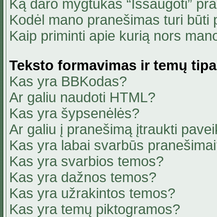
Ką daro mygtukas “Išsaugoti” pr
Kodėl mano pranešimas turi būti p
Kaip priminti apie kurią nors ma
Teksto formavimas ir temų tipa
Kas yra BBKodas?
Ar galiu naudoti HTML?
Kas yra šypsenėlės?
Ar galiu į pranešimą įtraukti pavei
Kas yra labai svarbūs pranešima
Kas yra svarbios temos?
Kas yra dažnos temos?
Kas yra užrakintos temos?
Kas yra temų piktogramos?