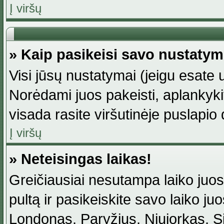
Į viršų
» Kaip pasikeisi savo nustaty
Visi jūsų nustatymai (jeigu esat
Norėdami juos pakeisti, aplankyki
visada rasite viršutinėje puslapio
Į viršų
» Neteisingas laikas!
Greičiausiai nesutampa laiko juost
pultą ir pasikeiskite savo laiko juos
Londonas, Paryžius, Niujorkas, Sidn