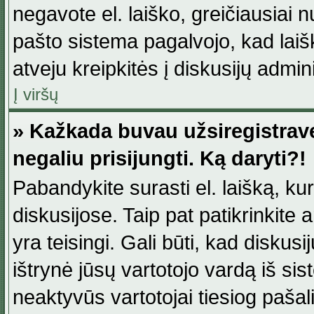
negavote el. laiško, greičiausiai 
pašto sistema pagalvojo, kad laiš
atveju kreipkitės į diskusijų admini
Į viršų
» Kažkada buvau užsiregistravęs
negaliu prisijungti. Ką daryti?!
Pabandykite surasti el. laišką, ku
diskusijose. Taip pat patikrinkite a
yra teisingi. Gali būti, kad diskus
ištrynė jūsų vartotojo vardą iš si
neaktyvūs vartotojai tiesiog paša