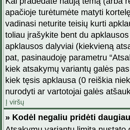
Kai pradedate naują temą (arba r
apačioje turėtumėte matyti kortel
vadinasi neturite teisių kurti apk
toliau įrašykite bent du apklauso
apklausos dalyviai (kiekvieną atsa
pat, pasinaudoję parametru “Atsaky
kiek atsakymų variantų galės pasi
kiek tęsis apklausa (0 reiškia niek
nurodyti ar vartotojai galės atšauk
Į viršų
» Kodėl negaliu pridėti daugi
Atsakymų variantų limitą nustato d