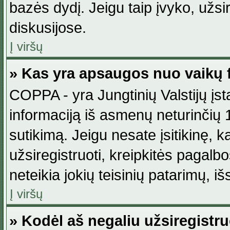
bazės dydį. Jeigu taip įvyko, užsir
diskusijose.
Į viršų
» Kas yra apsaugos nuo vaikų 
COPPA - yra Jungtinių Valstijų įst
informaciją iš asmenų neturinčių 1
sutikimą. Jeigu nesate įsitikinę, k
užsiregistruoti, kreipkitės pagalb
neteikia jokių teisinių patarimų, iš
Į viršų
» Kodėl aš negaliu užsiregistru