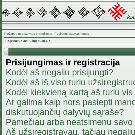
Peržiūrėti neatsakytus pranešimus
|
Peržiūrėti aktyvias temas
Pagrindinis diskusijų puslapis
Prisijungimas ir registracija
Kodėl aš negaliu prisijungti?
Kodėl aš iš viso turiu užsiregistru
Kodėl kiekvieną kartą aš turiu vis 
Ar galima kaip nors paslėpti mano
diskutuojančių dalyvių sąraše?
Pamečiau arba neatsimenu savo 
Aš užsiregistravau, tačiau negaliu 