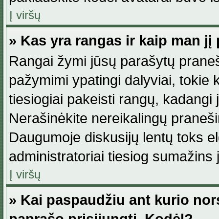
Į viršų
» Kas yra rangas ir kaip man jį 
Rangai žymi jūsų parašytų praneši
pažymimi ypatingi dalyviai, tokie 
tiesiogiai pakeisti rangų, kadangi 
Nerašinėkite nereikalingų praneš
Daugumoje diskusijų lentų toks e
administratoriai tiesiog sumažins
Į viršų
» Kai paspaudžiu ant kurio nor