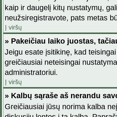
kaip ir daugelį kitų nustatymų, gali 
neužsiregistravote, pats metas būt
Į viršų
» Pakeičiau laiko juostas, tačia
Jeigu esate įsitikinę, kad teisingai
greičiausiai neteisingai nustatymas
administratoriui.
Į viršų
» Kalbų sąraše aš nerandu sav
Greičiausiai jūsų norima kalba neį
diskusijų lentos į tą kalbą. Papraš