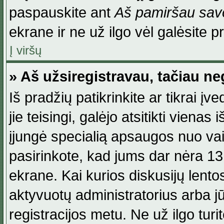
paspauskite ant
Aš pamiršau savo
ekrane ir ne už ilgo vėl galėsite pri
Į viršų
» Aš užsiregistravau, tačiau neg
Iš pradžių patikrinkite ar tikrai įv
jie teisingi, galėjo atsitikti viena
įjungė specialią apsaugos nuo va
pasirinkote, kad jums dar nėra 13
ekrane. Kai kurios diskusijų lentos
aktyvuotų administratorius arba jū
registracijos metu. Ne už ilgo turi