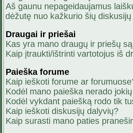
Aš gaunu nepageidaujamus laiškus
dėžutę nuo kažkurio šių diskusijų 
Draugai ir priešai
Kas yra mano draugų ir priešų są
Kaip įtraukti/ištrinti vartotojus i
Paieška forume
Kaip ieškoti forume ar forumuose
Kodėl mano paieška nerado jokių 
Kodėl vykdant paiešką rodo tik tu
Kaip ieškoti diskusijų dalyvių?
Kaip surasti mano paties praneši