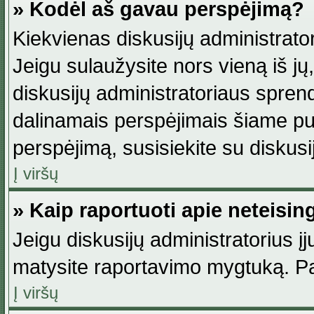
» Kodėl aš gavau perspėjimą?
Kiekvienas diskusijų administrator
Jeigu sulaužysite nors vieną iš jų,
diskusijų administratoriaus spre
dalinamais perspėjimais šiame pus
perspėjimą, susisiekite su diskusi
Į viršų
» Kaip raportuoti apie neteisi
Jeigu diskusijų administratorius į
matysite raportavimo mygtuką. Pa
Į viršų