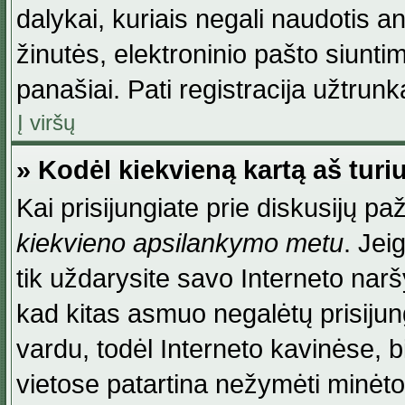
dalykai, kuriais negali naudotis an
žinutės, elektroninio pašto siunti
panašiai. Pati registracija užtrunka
Į viršų
» Kodėl kiekvieną kartą aš turiu
Kai prisijungiate prie diskusijų p
kiekvieno apsilankymo metu
. Jei
tik uždarysite savo Interneto na
kad kitas asmuo negalėtų prisiju
vardu, todėl Interneto kavinėse, b
vietose patartina nežymėti minėt