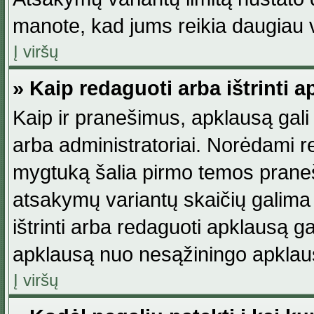
manote, kad jums reikia daugiau v
Į viršų
» Kaip redaguoti arba ištrinti 
Kaip ir pranešimus, apklausą gali 
arba administratoriai. Norėdami 
mygtuką šalia pirmo temos praneši
atsakymų variantų skaičių galima 
ištrinti arba redaguoti apklausą ga
apklausą nuo nesąžiningo apklaus
Į viršų