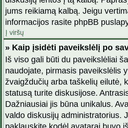
jums reikiamą kalbą. Jeigu vertim
informacijos rasite phpBB puslapy
Į viršų
» Kaip įsidėti paveikslėlį po s
Iš viso gali būti du paveikslėliai š
naudojate, pirmasis paveikslėlis y
žvaigždučių arba taškelių eilutė, 
statusą turite diskusijose. Antras
Dažniausiai jis būna unikalus. Avat
valdo diskusijų administratorius. J
paklauskite kodėl avatarai buvo iš