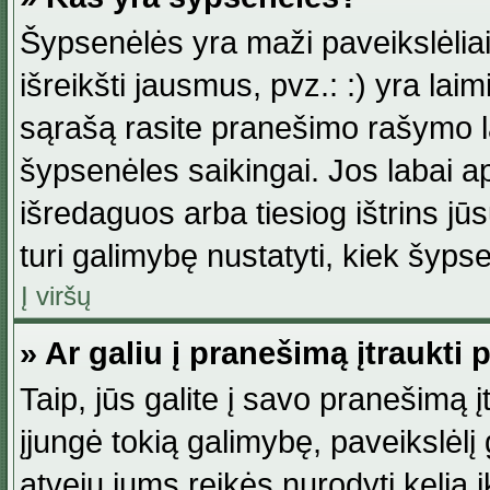
Šypsenėlės yra maži paveikslėlia
išreikšti jausmus, pvz.: :) yra lai
sąrašą rasite pranešimo rašymo la
šypsenėles saikingai. Jos labai 
išredaguos arba tiesiog ištrins jū
turi galimybę nustatyti, kiek šyp
Į viršų
» Ar galiu į pranešimą įtraukti 
Taip, jūs galite į savo pranešimą į
įjungė tokią galimybę, paveikslėlį g
atveju jums reikės nurodyti kelią i