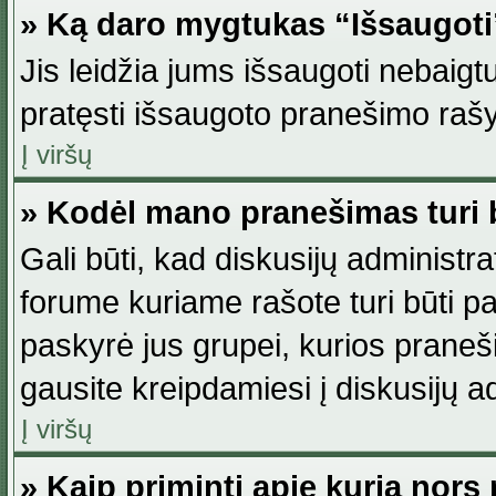
» Ką daro mygtukas “Išsaugot
Jis leidžia jums išsaugoti nebaig
pratęsti išsaugoto pranešimo rašy
Į viršų
» Kodėl mano pranešimas turi b
Gali būti, kad diskusijų administ
forume kuriame rašote turi būti pat
paskyrė jus grupei, kurios pranešim
gausite kreipdamiesi į diskusijų ad
Į viršų
» Kaip priminti apie kurią nor