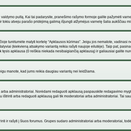
ojo valdymo pultą. Kai tai padarysite, pranešimo rašymo formoje galite pažymėti varn
ir tokiu atveju parašo pridėjimą galimą išjungti atžymėjus varnelę šalia aukščiau
je turėtumėte matyti kortelę “Apklausos kūrimas”. Jeigu jos nematote, vadinasi netu
yviai (kiekvieną atsakymo variantą reikia rašyti naujoje eilutėje). Taip pat, pasina
 tęsis apklausa (0 reiškia niekada nesibaigiančią apklausą) ir galiausiai galite nuro
 jeigu manote, kad jums reikia daugiau variantų nei leidžiama.
iai arba administratoriai. Norėdami redaguoti apklausą paspauskite redagavimo mygt
ju ištrinti arba redaguoti apklausą gali tik moderatoriai arba administratoriai. Tai
 trinti ir rašyti į šiuos forumus. Grupes sudaro administratoriai arba moderatoriai, todė