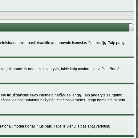
administratoriumi ir pasiteiraukite ar nebuvote išmestas iš diskusijų. Taip pat gali
 negali naudotis anoniminis dalyvis, tokie kaip avatarai, privačios žinutės,
s, kai tik uždarysite savo Interneto naršyklės langą. Taip padaryta saugumo
 viešose vietose patartina nežymėti minėtos varneles. Jeigu nematote minėto
ratoriai, moderatoriai ir jūs pats. Tapsite vienu iš paslėptų vartotojų.