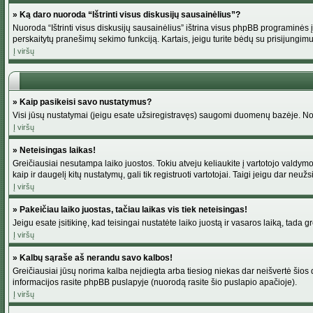
» Ką daro nuoroda “Ištrinti visus diskusijų sausainėlius”?
Nuoroda “Ištrinti visus diskusijų sausainėlius” ištrina visus phpBB programinės į
perskaitytų pranešimų sekimo funkciją. Kartais, jeigu turite bėdų su prisijungimu
Į viršų
» Kaip pasikeisi savo nustatymus?
Visi jūsų nustatymai (jeigu esate užsiregistravęs) saugomi duomenų bazėje. Norė
Į viršų
» Neteisingas laikas!
Greičiausiai nesutampa laiko juostos. Tokiu atveju keliaukite į vartotojo valdymo pu
kaip ir daugelį kitų nustatymų, gali tik registruoti vartotojai. Taigi jeigu dar neuž
Į viršų
» Pakeičiau laiko juostas, tačiau laikas vis tiek neteisingas!
Jeigu esate įsitikinę, kad teisingai nustatėte laiko juostą ir vasaros laiką, tada 
Į viršų
» Kalbų sąraše aš nerandu savo kalbos!
Greičiausiai jūsų norima kalba neįdiegta arba tiesiog niekas dar neišvertė šios d
informacijos rasite phpBB puslapyje (nuorodą rasite šio puslapio apačioje).
Į viršų