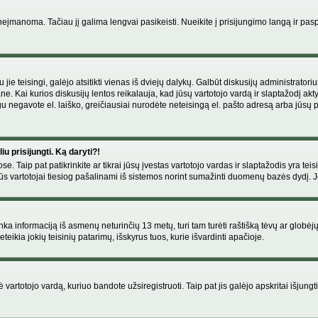
manoma. Tačiau jį galima lengvai pasikeisti. Nueikite į prisijungimo langą ir pas
eigu jie teisingi, galėjo atsitikti vienas iš dviejų dalykų. Galbūt diskusijų administr
e. Kai kurios diskusijų lentos reikalauja, kad jūsų vartotojo vardą ir slaptažodį akt
Jeigu negavote el. laiško, greičiausiai nurodėte neteisingą el. pašto adresą arba jūsų
u prisijungti. Ką daryti?!
se. Taip pat patikrinkite ar tikrai jūsų įvestas vartotojo vardas ir slaptažodis yra teis
s vartotojai tiesiog pašalinami iš sistemos norint sumažinti duomenų bazės dydį. Jeig
enka informaciją iš asmenų neturinčių 13 metų, turi tam turėti raštišką tėvų ar globėj
eikia jokių teisinių patarimų, išskyrus tuos, kurie išvardinti apačioje.
artotojo vardą, kuriuo bandote užsiregistruoti. Taip pat jis galėjo apskritai išjungti 