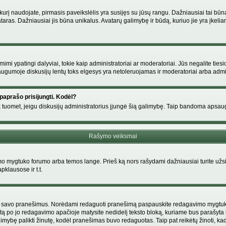
s, kurį naudojate, pirmasis paveikslėlis yra susijęs su jūsų rangu. Dažniausiai tai bū
ataras. Dažniausiai jis būna unikalus. Avatarų galimybę ir būdą, kuriuo jie yra įkeliam
i ypatingi dalyviai, tokie kaip administratoriai ar moderatoriai. Jūs negalite tiesi
gumoje diskusijų lentų toks elgesys yra netoleruojamas ir moderatoriai arba admin
paprašo prisijungti. Kodėl?
ir tik tuomet, jeigu diskusijų administratorius įjungė šią galimybę. Taip bandoma aps
Rašymo veiksmai
 mygtuko forumo arba temos lange. Prieš ką nors rašydami dažniausiai turite užsir
pklausose ir t.t.
i tik savo pranešimus. Norėdami redaguoti pranešimą paspauskite redagavimo mygtuką v
tą po jo redagavimo apačioje matysite nedidelį teksto bloką, kuriame bus parašyt
ybę palikti žinutę, kodėl pranešimas buvo redaguotas. Taip pat reikėtų žinoti, kad pa