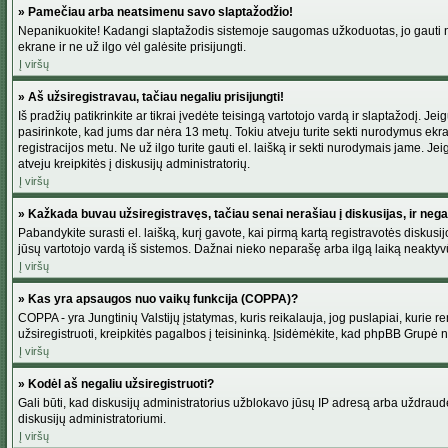
» Pamečiau arba neatsimenu savo slaptažodžio!
Nepanikuokite! Kadangi slaptažodis sistemoje saugomas užkoduotas, jo gauti neį
ekrane ir ne už ilgo vėl galėsite prisijungti.
Į viršų
» Aš užsiregistravau, tačiau negaliu prisijungti!
Iš pradžių patikrinkite ar tikrai įvedėte teisingą vartotojo vardą ir slaptažodį. J
pasirinkote, kad jums dar nėra 13 metų. Tokiu atveju turite sekti nurodymus ekran
registracijos metu. Ne už ilgo turite gauti el. laišką ir sekti nurodymais jame. 
atveju kreipkitės į diskusijų administratorių.
Į viršų
» Kažkada buvau užsiregistravęs, tačiau senai nerašiau į diskusijas, ir negali
Pabandykite surasti el. laišką, kurį gavote, kai pirmą kartą registravotės diskusijo
jūsų vartotojo vardą iš sistemos. Dažnai nieko neparašę arba ilgą laiką neaktyvū
Į viršų
» Kas yra apsaugos nuo vaikų funkcija (COPPA)?
COPPA - yra Jungtinių Valstijų įstatymas, kuris reikalauja, jog puslapiai, kurie r
užsiregistruoti, kreipkitės pagalbos į teisininką. Įsidėmėkite, kad phpBB Grupė net
Į viršų
» Kodėl aš negaliu užsiregistruoti?
Gali būti, kad diskusijų administratorius užblokavo jūsų IP adresą arba uždraudė v
diskusijų administratoriumi.
Į viršų