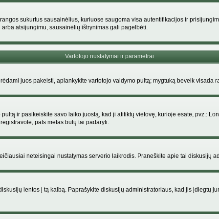
rangos sukurtus sausainėlius, kuriuose saugoma visa autentifikacijos ir prisijungimo i
 arba atsijungimu, sausainėlių ištrynimas gali pagelbėti.
Vartotojo nustatymai ir parametrai
dami juos pakeisti, aplankykite vartotojo valdymo pultą; mygtuką beveik visada ras
ltą ir pasikeiskite savo laiko juostą, kad ji atitiktų vietovę, kurioje esate, pvz.: Lon
siregistravote, pats metas būtų tai padaryti.
greičiausiai neteisingai nustatymas serverio laikrodis. Praneškite apie tai diskusijų ad
iskusijų lentos į tą kalbą. Paprašykite diskusijų administratoriaus, kad jis įdiegtų 