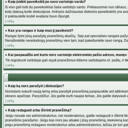
» Kaip įsidėti paveikslėlį po savo vartotojo vardu?
Iš viso gali būti du paveikslėliai šalia vartotojo vardo. Priklausomai nuo stiliau
kokį statusą turite diskusijose. Antrasis dažniausiai didesnis paveikslėlis yra av
ir paklauskite kodėl avatarai buvo išjungti.
Į viršų
» Kas yra rangas ir kaip man jį pasikeisti?
Rangai žymi jūsų parašytų pranešimų skaičių. Taip pat specialiais rangais pažymim
Nerašinėkite nereikalingų pranešimų vien tam, kad pakeltumėte savo rangą. Dau
Į viršų
» Kai paspaudžiu ant kurio nors vartotojo elektroninio pašto adreso, manęs 
Tik registruoti vartotojai gali siųsti pranešimus kitiems vartotojams el. paštu, 
Į viršų
» Kaip ką nors parašyti į diskusijas?
Norėdami sukurti naują temą arba parašyti pranešimą paspauskite ant atitinkamo
ekrano apačioje. Pavyzdžiui: Jūs galite kurti naujas temas, Jūs galite dalyvauti a
Į viršų
» Kaip redaguoti arba ištrinti pranešimą?
Jeigu nesate nei administratorius, nei moderatorius, galite redaguoti ir ištrint
pranešimo parašymo. Jeigu kas nors jau atsakė į jūsų pranešimą, kiekvieną kar
jeigu pranešimą redagavo moderatorius arba administratorius, tačiau jie turi galim