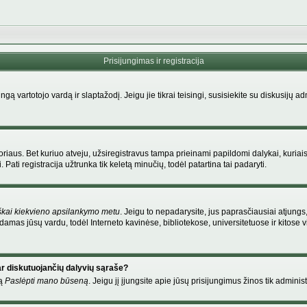
Prisijungimas ir registracija
singą vartotojo vardą ir slaptažodį. Jeigu jie tikrai teisingi, susisiekite su diskusijų 
riaus. Bet kuriuo atveju, užsiregistravus tampa prieinami papildomi dalykai, kuriais
Pati registracija užtrunka tik keletą minučių, todėl patartina tai padaryti.
škai kiekvieno apsilankymo metu
. Jeigu to nepadarysite, jus paprasčiausiai atjung
amas jūsų vardu, todėl Interneto kavinėse, bibliotekose, universitetuose ir kitose
ar diskutuojančių dalyvių sąraše?
mą
Paslėpti mano būseną
. Jeigu jį įjungsite apie jūsų prisijungimus žinos tik administ