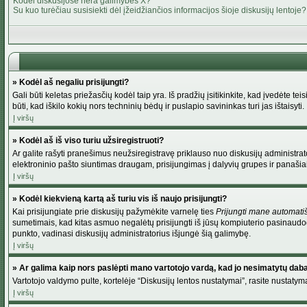
Kodėl diskusijose nėra galimybės X?
Su kuo turėčiau susisiekti dėl įžeidžiančios informacijos šioje diskusijų lentoje?
» Kodėl aš negaliu prisijungti?
Gali būti keletas priežasčių kodėl taip yra. Iš pradžių įsitikinkite, kad įvedėte tei
būti, kad iškilo kokių nors techninių bėdų ir puslapio savininkas turi jas ištaisyti.
Į viršų
» Kodėl aš iš viso turiu užsiregistruoti?
Ar galite rašyti pranešimus neužsiregistravę priklauso nuo diskusijų administrato
elektroninio pašto siuntimas draugam, prisijungimas į dalyvių grupes ir panašiai. 
Į viršų
» Kodėl kiekvieną kartą aš turiu vis iš naujo prisijungti?
Kai prisijungiate prie diskusijų pažymėkite varnelę ties
Prijungti mane automati
sumetimais, kad kitas asmuo negalėtų prisijungti iš jūsų kompiuterio pasinaudod
punkto, vadinasi diskusijų administratorius išjungė šią galimybę.
Į viršų
» Ar galima kaip nors paslėpti mano vartotojo vardą, kad jo nesimatytų dab
Vartotojo valdymo pulte, kortelėje “Diskusijų lentos nustatymai”, rasite nustaty
Į viršų