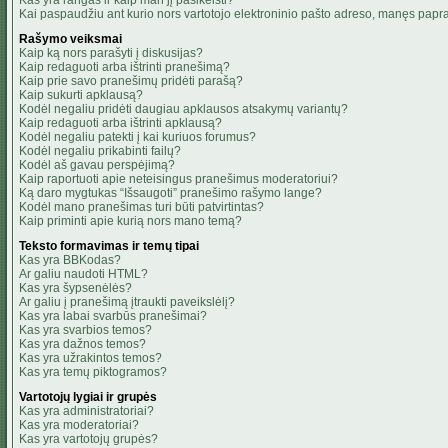
Kas yra rangas ir kaip man jį pasikeisti?
Kai paspaudžiu ant kurio nors vartotojo elektroninio pašto adreso, manęs papra
Rašymo veiksmai
Kaip ką nors parašyti į diskusijas?
Kaip redaguoti arba ištrinti pranešimą?
Kaip prie savo pranešimų pridėti parašą?
Kaip sukurti apklausą?
Kodėl negaliu pridėti daugiau apklausos atsakymų variantų?
Kaip redaguoti arba ištrinti apklausą?
Kodėl negaliu patekti į kai kuriuos forumus?
Kodėl negaliu prikabinti failų?
Kodėl aš gavau perspėjimą?
Kaip raportuoti apie neteisingus pranešimus moderatoriui?
Ką daro mygtukas “Išsaugoti” pranešimo rašymo lange?
Kodėl mano pranešimas turi būti patvirtintas?
Kaip priminti apie kurią nors mano temą?
Teksto formavimas ir temų tipai
Kas yra BBKodas?
Ar galiu naudoti HTML?
Kas yra šypsenėlės?
Ar galiu į pranešimą įtraukti paveikslėlį?
Kas yra labai svarbūs pranešimai?
Kas yra svarbios temos?
Kas yra dažnos temos?
Kas yra užrakintos temos?
Kas yra temų piktogramos?
Vartotojų lygiai ir grupės
Kas yra administratoriai?
Kas yra moderatoriai?
Kas yra vartotojų grupės?