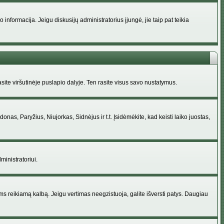
nformacija. Jeigu diskusijų administratorius įjungė, jie taip pat teikia
ite viršutinėje puslapio dalyje. Ten rasite visus savo nustatymus.
donas, Paryžius, Niujorkas, Sidnėjus ir t.t. Įsidėmėkite, kad keisti laiko juostas,
ministratoriui.
jums reikiamą kalbą. Jeigu vertimas neegzistuoja, galite išversti patys. Daugiau