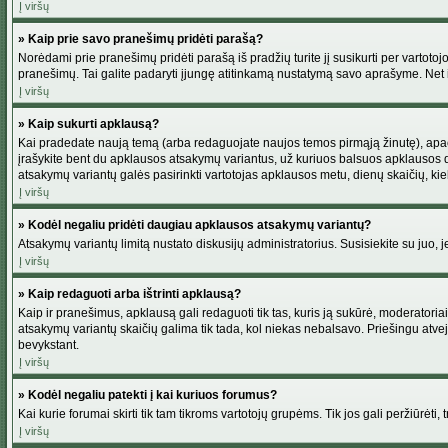
Į viršų
» Kaip prie savo pranešimų pridėti parašą?
Norėdami prie pranešimų pridėti parašą iš pradžių turite jį susikurti per vartot
pranešimų. Tai galite padaryti įjungę atitinkamą nustatymą savo aprašyme. Net 
Į viršų
» Kaip sukurti apklausą?
Kai pradedate naują temą (arba redaguojate naujos temos pirmąją žinutę), apačio
įrašykite bent du apklausos atsakymų variantus, už kuriuos balsuos apklausos dal
atsakymų variantų galės pasirinkti vartotojas apklausos metu, dienų skaičių, kiek
Į viršų
» Kodėl negaliu pridėti daugiau apklausos atsakymų variantų?
Atsakymų variantų limitą nustato diskusijų administratorius. Susisiekite su juo,
Į viršų
» Kaip redaguoti arba ištrinti apklausą?
Kaip ir pranešimus, apklausą gali redaguoti tik tas, kuris ją sukūrė, moderator
atsakymų variantų skaičių galima tik tada, kol niekas nebalsavo. Priešingu atve
bevykstant.
Į viršų
» Kodėl negaliu patekti į kai kuriuos forumus?
Kai kurie forumai skirti tik tam tikroms vartotojų grupėms. Tik jos gali peržiūrėti,
Į viršų