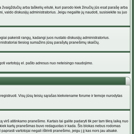
na žvaigždučių arba taškelių eilutė, kuri parodo kiek žinučių jūs esat parašę arba
i, valdo diskusijų administratorius. Jeigu negalite jų naudoti, susisiekite su juo
ogiai pakeisti rangų, kadangi juos nustato diskusijų administratorius.
istratoriai tiesiog sumažins jūsų parašytų pranešimų skaičių.
augoti vartotojų el. pašto adresus nuo neteisingo naudojimo.
egistruoti. Visų jūsų teisių sąrašas kiekviename forume ir temoje nurodytas
irš atitinkamo pranešimo. Kartais tai galite padaryti tik per tam tikrą laiką nuo
a kiek kartų pranešimas buvo redaguotas ir kada. Šis blokas nebus rodomas
prasti vartotojai negali ištrinti pranešimo, jeigu į jį kas nors jau atsakė.