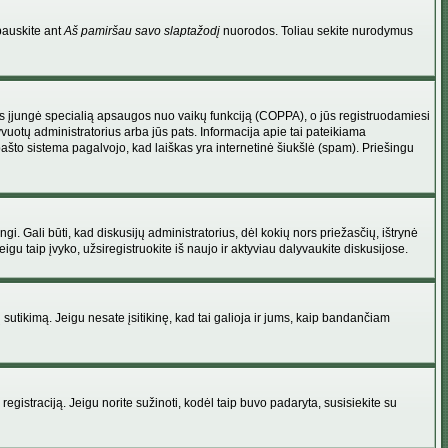
pauskite ant
Aš pamiršau savo slaptažodį
nuorodos. Toliau sekite nurodymus
atorius įjungė specialią apsaugos nuo vaikų funkciją (COPPA), o jūs registruodamiesi
yvuotų administratorius arba jūs pats. Informacija apie tai pateikiama
 pašto sistema pagalvojo, kad laiškas yra internetinė šiukšlė (spam). Priešingu
ingi. Gali būti, kad diskusijų administratorius, dėl kokių nors priežasčių, ištrynė
u taip įvyko, užsiregistruokite iš naujo ir aktyviau dalyvaukite diskusijose.
ų sutikimą. Jeigu nesate įsitikinę, kad tai galioja ir jums, kaip bandančiam
registraciją. Jeigu norite sužinoti, kodėl taip buvo padaryta, susisiekite su