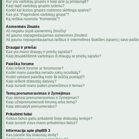
Kur yra vartotojų grupės ir kaip prie jų prisijungti?
Kaip tapti vartotojų grupės lyderiu?
Kodėl kai kurios grupės rodomos skirtinga spalva?
Kas yra “Pagrindinė vartotojų grupė”?
Ką reiškia nuoroda “Komanda”?
Asmeninės žinutės
Aš negaliu siųsti asmeninių žinučių!
Aš gaunu nepageidaujamas asmenines žinutes!
Aš gaunu nepageidaujamus laiškus ir internetines šiukšles (spam) į savo pašto 
Draugai ir priešai
Kas yra mano draugų ir priešų sąrašai?
Kaip įtraukti/ištrinti vartotojus iš draugų ar priešų sąrašo?
Paieška forume
Kaip ieškoti forume ar forumuose?
Kodėl mano paieška nerado jokių rezultatų?
Kodėl vykdant paiešką rodo tik tuščią puslapį!?
Kaip ieškoti diskusijų dalyvių?
Kaip surasti mano paties pranešimus ir temas?
Temų prenumeravimas ir žymėjimas
Kuo skiriasi prenumeravimas ir žymėjimas?
Kaip užsiprenumeruoti forumą arba temą?
Kaip atsisakyti prenumeratos?
Prikabinti failai
Kokius failus galiu prikabinti šioje diskusijų lentoje?
Kaip surasti visus mano prikabintus failus?
Informacija apie phpBB 3
Kas parašė šią diskusijų lentą?