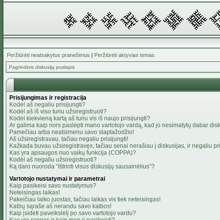
Peržiūrėti neatsakytus pranešimus
|
Peržiūrėti aktyvias temas
Pagrindinis diskusijų puslapis
Prisijungimas ir registracija
Kodėl aš negaliu prisijungti?
Kodėl aš iš viso turiu užsiregistruoti?
Kodėl kiekvieną kartą aš turiu vis iš naujo prisijungti?
Ar galima kaip nors paslėpti mano vartotojo vardą, kad jo nesimatytų dabar dis
Pamečiau arba neatsimenu savo slaptažodžio!
Aš užsiregistravau, tačiau negaliu prisijungti!
Kažkada buvau užsiregistravęs, tačiau senai nerašiau į diskusijas, ir negaliu pris
Kas yra apsaugos nuo vaikų funkcija (COPPA)?
Kodėl aš negaliu užsiregistruoti?
Ką daro nuoroda “Ištrinti visus diskusijų sausainėlius”?
Vartotojo nustatymai ir parametrai
Kaip pasikeisi savo nustatymus?
Neteisingas laikas!
Pakeičiau laiko juostas, tačiau laikas vis tiek neteisingas!
Kalbų sąraše aš nerandu savo kalbos!
Kaip įsidėti paveikslėlį po savo vartotojo vardu?