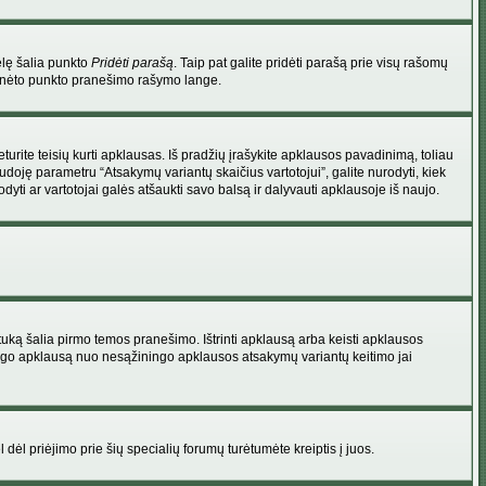
elę šalia punkto
Pridėti parašą
. Taip pat galite pridėti parašą prie visų rašomų
 minėto punkto pranešimo rašymo lange.
rite teisių kurti apklausas. Iš pradžių įrašykite apklausos pavadinimą, toliau
udoję parametru “Atsakymų variantų skaičius vartotojui”, galite nurodyti, kiek
dyti ar vartotojai galės atšaukti savo balsą ir dalyvauti apklausoje iš naujo.
uką šalia pirmo temos pranešimo. Ištrinti apklausą arba keisti apklausos
 saugo apklausą nuo nesąžiningo apklausos atsakymų variantų keitimo jai
l dėl priėjimo prie šių specialių forumų turėtumėte kreiptis į juos.