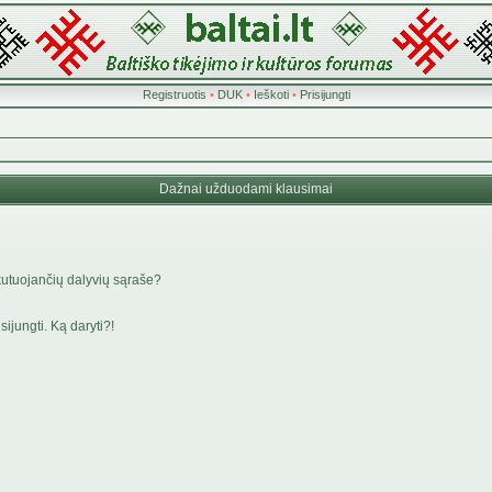
Registruotis
•
DUK
•
Ieškoti
•
Prisijungti
Dažnai užduodami klausimai
kutuojančių dalyvių sąraše?
ijungti. Ką daryti?!