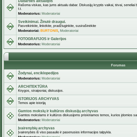
Dabarties aktualijos
Rašoma viskas, kas jums aktualu dabar. Diskusijų kryptis vaikai, tėvai, seneliai b
t.t.
Moderatorius:
Moderatoriai
Sveikinimai. Žinutė draugui.
Pasveikinkite, linkėkite, pradžiuginkite, susirašinėkite
Moderatoriai:
BURTONIS
,
Moderatoriai
FOTOGRAFIJOS ir Galerijos
Moderatorius:
Moderatoriai
Forumas
Žodynai, enciklopedijos
Moderatorius:
Moderatoriai
ARCHITEKTŪRA
Knygos, straipsniai, diskusijos.
ISTORIJOS ARCHYVAS
Temos apie istoriją
Gamtos mokslų ir kultūros diskusijų archyvas
Gamtos mokslams ir kultūros diskusijoms priskiriamos temos, kurios įdomios sa
Moderatorius:
Moderatoriai
Įvairenybių archyvas
Įvairenybės iš viso pasaulio ir pasenusios informacijos talpykla.