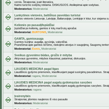
verslu. Straipsniai, įvairi literatūra.
Kaimo turizmo sodybų reklama. DISKUSIJOS. Atsiliepimai apie sodybas.
Moderatorius:
Moderatoriai
Lankytinos vietovės, baltiškas paveldas turistui
Įvairios vietovės Lietuvoje, Latvijoje, Baltarusijoje, Lenkijoje ir kitur, kur siejama 
Kelionės po pasaulį/Ispūdžiai
Įspūdžiai po kelionių, gamtos ir kitų maršrutų aprašai.
Moderatoriai:
BURTONIS
,
Moderatoriai
GAMTA, gamtosauga
Gamtos kurijina: augalija, gyvūnija, vabzdžiai.
Pranešimai apie gamtos teršimo, niokojimo atvejus ir saugojimą. Saugomų teritori
Moderatoriai:
Esmis
,
Moderatoriai
Sveikas gyvenimo būdas, grožis ir mityba
Aktyvaus gyvenimo, mitybos klausimai, patarimai, diskusijos.
Moderatorius:
Moderatoriai
LIAUDIES MEDICINA pagal ligas
Liaudiškos gydymo priemonės, klasifikuojant pagal susirgimų pavadinimus. Straips
Moderatoriai:
ragana
,
Moderatoriai
LIAUDIES MEDICINA pagal augalų gydomąsias savybes
Liaudiškos gydymo priemonės, klasifikuojant augalų gydomąsias savybes. Straipsn
Moderatorius:
ragana
Įvairenybės
Straipsniai, įdomios naujienos iš viso pasaulio
Moderatorius:
Moderatoriai