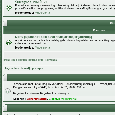
Šiukšlynas, PRAŽUVA
Praradusių prasmę ir nenaudingų, beverčių diskusijų šalinimo vieta, kurias perkėl
procedūra atliks pati programa, todėl norintiems dar kažką išsisaugoti, yra galimy
Moderatorius:
Moderatoriai
Int
Forumas
Noriu papasakoti apie savo klubą ar kitą organizaciją
Aprašote savo organizacijos veiklą, galit pristatyt ką veikiat, kuo artima jūsų org
turite savo svetainę ir pan.
Moderatorius:
Moderatoriai
Ištrinti visus diskusijų sausainėlius
|
Komanda
Pagrindinis diskusijų puslapis
Iš viso šiuo metu prisijungę
15
vartotojai :: 0 registruotų, 0 slaptų ir 15 svečių(ia
Daugiausia vartotojų (
5249
) buvo Ant Bir 02, 2026 12:03 am
Registruoti vartotojai: Registruotų vartotojų nėra
Legenda ::
Administratoriai
,
Globalūs moderatoriai