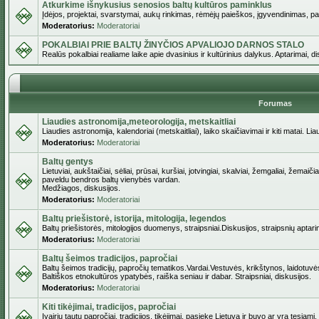
Atkurkime išnykusius senosios baltų kultūros paminklus
Įdėjos, projektai, svarstymai, aukų rinkimas, rėmėjų paieškos, įgyvendinimas, pašv
Moderatorius:
Moderatoriai
POKALBIAI PRIE BALTŲ ŽINYČIOS APVALIOJO DARNOS STALO
Realūs pokalbiai realiame laike apie dvasinius ir kultūrinius dalykus. Aptarimai, d
Forumas
Liaudies astronomija,meteorologija, metskaitliai
Liaudies astronomija, kalendoriai (metskaitliai), laiko skaičiavimai ir kiti matai. Lia
Moderatorius:
Moderatoriai
Baltų gentys
Lietuviai, aukštaičiai, sėliai, prūsai, kuršiai, jotvingiai, skalviai, žemgaliai, žemai
paveldu bendros baltų vienybės vardan.
Medžiagos, diskusijos.
Moderatorius:
Moderatoriai
Baltų priešistorė, istorija, mitologija, legendos
Baltų priešistorės, mitologijos duomenys, straipsniai.Diskusijos, straipsnių aptari
Moderatorius:
Moderatoriai
Baltų šeimos tradicijos, papročiai
Baltų šeimos tradicijų, papročių tematikos.Vardai.Vestuvės, krikštynos, laidotuvė
Baltiškos etnokultūros ypatybės, raiška seniau ir dabar. Straipsniai, diskusijos.
Moderatorius:
Moderatoriai
Kiti tikėjimai, tradicijos, papročiai
Įvairių tautų papročiai, tradicijos, tikėjimai, pasiekę Lietuvą ir buvo ar yra tęsiami.