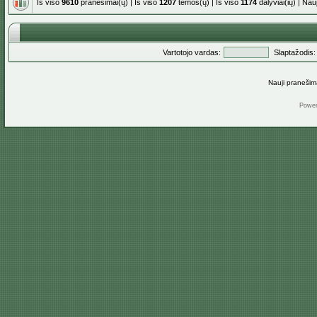
Iš viso
9610
pranešimai(ų) | Iš viso
1207
temos(ų) | Iš viso
1174
dalyviai(ių) | Na
Vartotojo vardas:
Slaptažodis:
Nauji pranešim
Powe