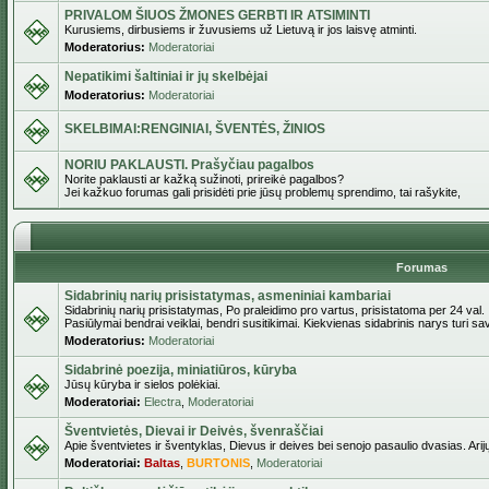
PRIVALOM ŠIUOS ŽMONES GERBTI IR ATSIMINTI
Kurusiems, dirbusiems ir žuvusiems už Lietuvą ir jos laisvę atminti.
Moderatorius:
Moderatoriai
Nepatikimi šaltiniai ir jų skelbėjai
Moderatorius:
Moderatoriai
SKELBIMAI:RENGINIAI, ŠVENTĖS, ŽINIOS
NORIU PAKLAUSTI. Prašyčiau pagalbos
Norite paklausti ar kažką sužinoti, prireikė pagalbos?
Jei kažkuo forumas gali prisidėti prie jūsų problemų sprendimo, tai rašykite,
Forumas
Sidabrinių narių prisistatymas, asmeniniai kambariai
Sidabrinių narių prisistatymas, Po praleidimo pro vartus, prisistatoma per 24 val.
Pasiūlymai bendrai veiklai, bendri susitikimai. Kiekvienas sidabrinis narys turi s
Moderatorius:
Moderatoriai
Sidabrinė poezija, miniatiūros, kūryba
Jūsų kūryba ir sielos polėkiai.
Moderatoriai:
Electra
,
Moderatoriai
Šventvietės, Dievai ir Deivės, švenraščiai
Apie šventvietes ir šventyklas, Dievus ir deives bei senojo pasaulio dvasias. Arij
Moderatoriai:
Baltas
,
BURTONIS
,
Moderatoriai