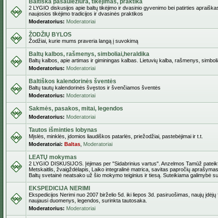
Baltiška pasaulėžiūra, tikėjimas, praktika
2 LYGIO diskusijos apie baltų tikėjimo ir dvasinio gyvenimo bei patirties apraiškas
naujosios tikėjimo tradicijos ir dvasinės praktikos
Moderatorius:
Moderatoriai
ŽODŽIŲ BYLOS
Žodžiai, kurie mums praveria langą į suvokimą
Baltų kalbos, rašmenys, simboliai,heraldika
Baltų kalbos, apie artimas ir giminingas kalbas. Lietuvių kalba, rašmenys, simbolia
Moderatorius:
Moderatoriai
Baltiškos kalendorinės šventės
Baltų tautų kalendorinės švęstos ir švenčiamos šventės
Moderatorius:
Moderatoriai
Sakmės, pasakos, mitai, legendos
Moderatorius:
Moderatoriai
Tautos išminties lobynas
Mįslės, minklės, įdomios liaudiškos patarlės, priežodžiai, pastebėjimai ir t.t.
Moderatoriai:
Baltas
,
Moderatoriai
LEATŲ mokymas
2 LYGIO DISKUSIJOS. Įėjimas per "Sidabrinius vartus". Anzelmos Tamūž pateikta
Metskaitlis, žvaigždėlapis, Laiko integralinė matrica, savitas papročių aprašymas
Baltų svetainė neatsako už šio mokymo teiginius ir tiesą. Suteikiama galimybė sus
EKSPEDICIJA NERIMI
Ekspedicijos Nerimi nuo 2007 birželio 5d. iki liepos 3d. pasiruošimas, naujų įdėjų
naujausi duomenys, legendos, surinkta tautosaka.
Moderatorius:
Moderatoriai