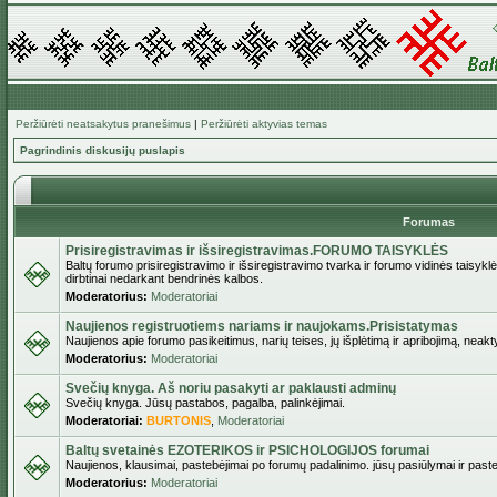
Peržiūrėti neatsakytus pranešimus
|
Peržiūrėti aktyvias temas
Pagrindinis diskusijų puslapis
Forumas
Prisiregistravimas ir išsiregistravimas.FORUMO TAISYKLĖS
Baltų forumo prisiregistravimo ir išsiregistravimo tvarka ir forumo vidinės taisykl
dirbtinai nedarkant bendrinės kalbos.
Moderatorius:
Moderatoriai
Naujienos registruotiems nariams ir naujokams.Prisistatymas
Naujienos apie forumo pasikeitimus, narių teises, jų išplėtimą ir apribojimą, neakt
Moderatorius:
Moderatoriai
Svečių knyga. Aš noriu pasakyti ar paklausti adminų
Svečių knyga. Jūsų pastabos, pagalba, palinkėjimai.
Moderatoriai:
BURTONIS
,
Moderatoriai
Baltų svetainės EZOTERIKOS ir PSICHOLOGIJOS forumai
Naujienos, klausimai, pastebėjimai po forumų padalinimo. jūsų pasiūlymai ir paste
Moderatorius:
Moderatoriai