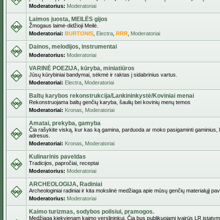
Moderatorius:
Moderatoriai
Laimos juosta, MEILĖS gijos
Žmogaus laimė-didžioji Meilė.
Moderatoriai:
BURTONIS
,
Electra
,
RRR
,
Moderatoriai
Dainos, melodijos, instrumentai
Moderatorius:
Moderatoriai
VARINĖ POEZIJA, kūryba, miniatiūros
Jūsų kūrybiniai bandymai, sėkmė ir raktas į sidabrinius vartus.
Moderatoriai:
Electra
,
Moderatoriai
Baltų karybos rekonstrukcija/Lankininkystė/Koviniai menai
Rekonstruojama baltų genčių karyba, šaulių bei kovinių menų temos
Moderatoriai:
Kronas
,
Moderatoriai
Amatai, prekyba, gamyba
Čia rašykite viską, kur kas ką gamina, parduoda ar moko pasigaminti gaminius, kur
adresus.
Moderatoriai:
Kronas
,
Moderatoriai
Kulinarinis paveldas
Tradicijos, papročiai, receptai
Moderatorius:
Moderatoriai
ARCHEOLOGIJA, Radiniai
Archeologiniai radiniai ir kita mokslinė medžiaga apie mūsų genčių materialųjį pave
Moderatorius:
Moderatoriai
Kaimo turizmas, sodybos poilsiui, pramogos.
Medžiaga kiekvienam kaimo verslininkui. Čia bus publikuojami įvairūs LR įstatymai