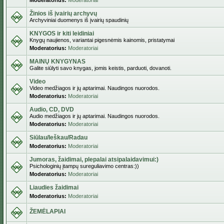
Moderatorius:
Moderatoriai
Žinios iš įvairių archyvų
Archyviniai duomenys iš įvairių spaudinių
KNYGOS ir kiti leidiniai
Knygų naujienos, variantai pigesnėmis kainomis, pristatymai
Moderatorius:
Moderatoriai
MAINŲ KNYGYNAS
Galite siūlyti savo knygas, jomis keistis, parduoti, dovanoti.
Video
Video medžiagos ir jų aptarimai. Naudingos nuorodos.
Moderatorius:
Moderatoriai
Audio, CD, DVD
Audio medžiagos ir jų aptarimai. Naudingos nuorodos.
Moderatorius:
Moderatoriai
Siūlau/Ieškau/Radau
Moderatorius:
Moderatoriai
Jumoras, žaidimai, plepalai atsipalaidavimui:)
Psichologinių įtampų sureguliavimo centras:))
Moderatorius:
Moderatoriai
Liaudies žaidimai
Moderatorius:
Moderatoriai
ŽEMĖLAPIAI