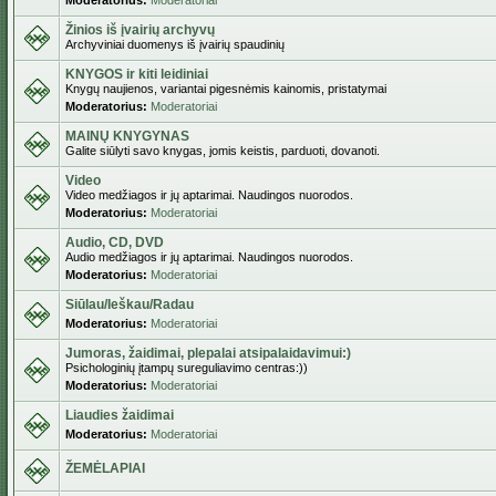
Moderatorius:
Moderatoriai
Žinios iš įvairių archyvų
Archyviniai duomenys iš įvairių spaudinių
KNYGOS ir kiti leidiniai
Knygų naujienos, variantai pigesnėmis kainomis, pristatymai
Moderatorius:
Moderatoriai
MAINŲ KNYGYNAS
Galite siūlyti savo knygas, jomis keistis, parduoti, dovanoti.
Video
Video medžiagos ir jų aptarimai. Naudingos nuorodos.
Moderatorius:
Moderatoriai
Audio, CD, DVD
Audio medžiagos ir jų aptarimai. Naudingos nuorodos.
Moderatorius:
Moderatoriai
Siūlau/Ieškau/Radau
Moderatorius:
Moderatoriai
Jumoras, žaidimai, plepalai atsipalaidavimui:)
Psichologinių įtampų sureguliavimo centras:))
Moderatorius:
Moderatoriai
Liaudies žaidimai
Moderatorius:
Moderatoriai
ŽEMĖLAPIAI