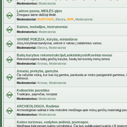
Moderatorius:
Moderatoriai
Laimos juosta, MEILĖS gijos
Žmogaus laimė-didžioji Meilė.
Moderatoriai:
BURTONIS
,
Electra
,
RRR
,
Moderatoriai
Dainos, melodijos, instrumentai
Moderatorius:
Moderatoriai
VARINĖ POEZIJA, kūryba, miniatiūros
Jūsų kūrybiniai bandymai, sėkmė ir raktas į sidabrinius vartus.
Moderatoriai:
Electra
,
Moderatoriai
Baltų karybos rekonstrukcija/Lankininkystė/Koviniai menai
Rekonstruojama baltų genčių karyba, šaulių bei kovinių menų temos
Moderatoriai:
Kronas
,
Moderatoriai
Amatai, prekyba, gamyba
Čia rašykite viską, kur kas ką gamina, parduoda ar moko pasigaminti gaminius, kur
adresus.
Moderatoriai:
Kronas
,
Moderatoriai
Kulinarinis paveldas
Tradicijos, papročiai, receptai
Moderatorius:
Moderatoriai
ARCHEOLOGIJA, Radiniai
Archeologiniai radiniai ir kita mokslinė medžiaga apie mūsų genčių materialųjį pave
Moderatorius:
Moderatoriai
Kaimo turizmas, sodybos poilsiui, pramogos.
Medžiaga kiekvienam kaimo verslininkui. Čia bus publikuojami įvairūs LR įstatymai