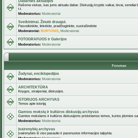
Dabarties aktualijos
Rašoma viskas, kas jums aktualu dabar. Diskusijų kryptis vaikai, tėvai, seneliai b
t.t.
Moderatorius:
Moderatoriai
Sveikinimai. Žinutė draugui.
Pasveikinkite, linkėkite, pradžiuginkite, susirašinėkite
Moderatoriai:
BURTONIS
,
Moderatoriai
FOTOGRAFIJOS ir Galerijos
Moderatorius:
Moderatoriai
Forumas
Žodynai, enciklopedijos
Moderatorius:
Moderatoriai
ARCHITEKTŪRA
Knygos, straipsniai, diskusijos.
ISTORIJOS ARCHYVAS
Temos apie istoriją
Gamtos mokslų ir kultūros diskusijų archyvas
Gamtos mokslams ir kultūros diskusijoms priskiriamos temos, kurios įdomios sa
Moderatorius:
Moderatoriai
Įvairenybių archyvas
Įvairenybės iš viso pasaulio ir pasenusios informacijos talpykla.