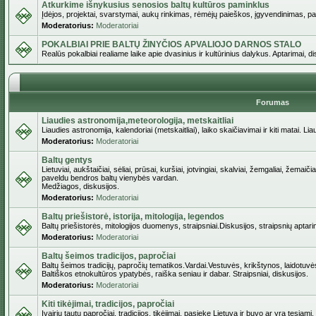
Atkurkime išnykusius senosios baltų kultūros paminklus
Įdėjos, projektai, svarstymai, aukų rinkimas, rėmėjų paieškos, įgyvendinimas, pašv
Moderatorius:
Moderatoriai
POKALBIAI PRIE BALTŲ ŽINYČIOS APVALIOJO DARNOS STALO
Realūs pokalbiai realiame laike apie dvasinius ir kultūrinius dalykus. Aptarimai, d
Forumas
Liaudies astronomija,meteorologija, metskaitliai
Liaudies astronomija, kalendoriai (metskaitliai), laiko skaičiavimai ir kiti matai. Lia
Moderatorius:
Moderatoriai
Baltų gentys
Lietuviai, aukštaičiai, sėliai, prūsai, kuršiai, jotvingiai, skalviai, žemgaliai, žemai
paveldu bendros baltų vienybės vardan.
Medžiagos, diskusijos.
Moderatorius:
Moderatoriai
Baltų priešistorė, istorija, mitologija, legendos
Baltų priešistorės, mitologijos duomenys, straipsniai.Diskusijos, straipsnių aptari
Moderatorius:
Moderatoriai
Baltų šeimos tradicijos, papročiai
Baltų šeimos tradicijų, papročių tematikos.Vardai.Vestuvės, krikštynos, laidotuvė
Baltiškos etnokultūros ypatybės, raiška seniau ir dabar. Straipsniai, diskusijos.
Moderatorius:
Moderatoriai
Kiti tikėjimai, tradicijos, papročiai
Įvairių tautų papročiai, tradicijos, tikėjimai, pasiekę Lietuvą ir buvo ar yra tęsiami.