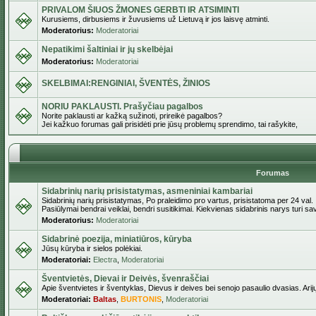
PRIVALOM ŠIUOS ŽMONES GERBTI IR ATSIMINTI
Kurusiems, dirbusiems ir žuvusiems už Lietuvą ir jos laisvę atminti.
Moderatorius:
Moderatoriai
Nepatikimi šaltiniai ir jų skelbėjai
Moderatorius:
Moderatoriai
SKELBIMAI:RENGINIAI, ŠVENTĖS, ŽINIOS
NORIU PAKLAUSTI. Prašyčiau pagalbos
Norite paklausti ar kažką sužinoti, prireikė pagalbos?
Jei kažkuo forumas gali prisidėti prie jūsų problemų sprendimo, tai rašykite,
Forumas
Sidabrinių narių prisistatymas, asmeniniai kambariai
Sidabrinių narių prisistatymas, Po praleidimo pro vartus, prisistatoma per 24 val.
Pasiūlymai bendrai veiklai, bendri susitikimai. Kiekvienas sidabrinis narys turi s
Moderatorius:
Moderatoriai
Sidabrinė poezija, miniatiūros, kūryba
Jūsų kūryba ir sielos polėkiai.
Moderatoriai:
Electra
,
Moderatoriai
Šventvietės, Dievai ir Deivės, švenraščiai
Apie šventvietes ir šventyklas, Dievus ir deives bei senojo pasaulio dvasias. Arij
Moderatoriai:
Baltas
,
BURTONIS
,
Moderatoriai