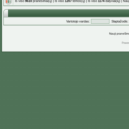
Iš viso
9610
pranešimai(ų) | Iš viso
1207
temos(ų) | Iš viso
1174
dalyviai(ių) | Na
Vartotojo vardas:
Slaptažodis:
Nauji pranešim
Powe