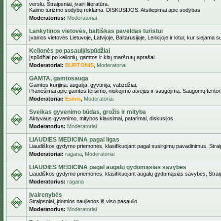
verslu. Straipsniai, įvairi literatūra.
Kaimo turizmo sodybų reklama. DISKUSIJOS. Atsiliepimai apie sodybas.
Moderatorius:
Moderatoriai
Lankytinos vietovės, baltiškas paveldas turistui
Įvairios vietovės Lietuvoje, Latvijoje, Baltarusijoje, Lenkijoje ir kitur, kur siejama 
Kelionės po pasaulį/Ispūdžiai
Įspūdžiai po kelionių, gamtos ir kitų maršrutų aprašai.
Moderatoriai:
BURTONIS
,
Moderatoriai
GAMTA, gamtosauga
Gamtos kurijina: augalija, gyvūnija, vabzdžiai.
Pranešimai apie gamtos teršimo, niokojimo atvejus ir saugojimą. Saugomų teritori
Moderatoriai:
Esmis
,
Moderatoriai
Sveikas gyvenimo būdas, grožis ir mityba
Aktyvaus gyvenimo, mitybos klausimai, patarimai, diskusijos.
Moderatorius:
Moderatoriai
LIAUDIES MEDICINA pagal ligas
Liaudiškos gydymo priemonės, klasifikuojant pagal susirgimų pavadinimus. Straips
Moderatoriai:
ragana
,
Moderatoriai
LIAUDIES MEDICINA pagal augalų gydomąsias savybes
Liaudiškos gydymo priemonės, klasifikuojant augalų gydomąsias savybes. Straipsn
Moderatorius:
ragana
Įvairenybės
Straipsniai, įdomios naujienos iš viso pasaulio
Moderatorius:
Moderatoriai