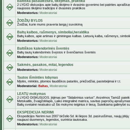
Baltiška pasaulėžiūra, tikėjimas, praktika
2 LYGIO diskusijos apie baltų tikėjimo ir dvasinio gyvenimo bei patirties apraiškas
naujosios tikėjimo tradicijos ir dvasinės praktikos
Moderatorius:
Moderatoriai
ŽODŽIŲ BYLOS
Žodžiai, kurie mums praveria langą į suvokimą
Baltų kalbos, rašmenys, simboliai,heraldika
Baltų kalbos, apie artimas ir giminingas kalbas. Lietuvių kalba, rašmenys, simbolia
Moderatorius:
Moderatoriai
Baltiškos kalendorinės šventės
Baltų tautų kalendorinės švęstos ir švenčiamos šventės
Moderatorius:
Moderatoriai
Sakmės, pasakos, mitai, legendos
Moderatorius:
Moderatoriai
Tautos išminties lobynas
Mįslės, minklės, įdomios liaudiškos patarlės, priežodžiai, pastebėjimai ir t.t.
Moderatoriai:
Baltas
,
Moderatoriai
LEATŲ mokymas
2 LYGIO DISKUSIJOS. Įėjimas per "Sidabrinius vartus". Anzelmos Tamūž pateikta
Metskaitlis, žvaigždėlapis, Laiko integralinė matrica, savitas papročių aprašymas
Baltų svetainė neatsako už šio mokymo teiginius ir tiesą. Suteikiama galimybė sus
EKSPEDICIJA NERIMI
Ekspedicijos Nerimi nuo 2007 birželio 5d. iki liepos 3d. pasiruošimas, naujų įdėjų
naujausi duomenys, legendos, surinkta tautosaka.
Moderatorius:
Moderatoriai