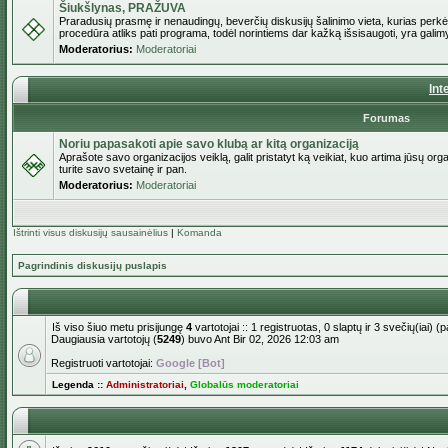
Šiukšlynas, PRAŽUVA
Praradusių prasmę ir nenaudingų, beverčių diskusijų šalinimo vieta, kurias perkėl
procedūra atliks pati programa, todėl norintiems dar kažką išsisaugoti, yra galimy
Moderatorius:
Moderatoriai
Int
Forumas
Noriu papasakoti apie savo klubą ar kitą organizaciją
Aprašote savo organizacijos veiklą, galit pristatyt ką veikiat, kuo artima jūsų org
turite savo svetainę ir pan.
Moderatorius:
Moderatoriai
Ištrinti visus diskusijų sausainėlius
|
Komanda
Pagrindinis diskusijų puslapis
Iš viso šiuo metu prisijungę
4
vartotojai :: 1 registruotas, 0 slaptų ir 3 svečių(iai)
Daugiausia vartotojų (
5249
) buvo Ant Bir 02, 2026 12:03 am
Registruoti vartotojai:
Google [Bot]
Legenda ::
Administratoriai
,
Globalūs moderatoriai