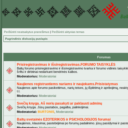
Peržiūrėti neatsakytus pranešimus
|
Peržiūrėti aktyvias temas
Pagrindinis diskusijų puslapis
Forumas
Prisiregistravimas ir išsiregistravimas.FORUMO TAISYKLĖS
Baltų forumo prisiregistravimo ir išsiregistravimo tvarka ir forumo vidinės taisyk
šriftu ir dirbtinai nedarkant bendrinės kalbos.
Moderatorius:
Moderatoriai
Naujienos registruotiems nariams ir naujokams.Prisistatymas
Naujienos apie forumo pasikeitimus, narių teises, jų išplėtimą ir apribojimą, neak
t.t.
Moderatorius:
Moderatoriai
Svečių knyga. Aš noriu pasakyti ar paklausti adminų
Svečių knyga. Jūsų pastabos, pagalba, palinkėjimai.
Moderatoriai:
BURTONIS
,
Moderatoriai
Baltų svetainės EZOTERIKOS ir PSICHOLOGIJOS forumai
Naujienos, klausimai, pastebėjimai po forumų padalinimo. jūsų pasiūlymai ir paste
Moderatorius:
Moderatoriai