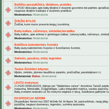
Baltiška pasaulėžiūra, tikėjimas, praktika
2 LYGIO diskusijos apie baltų tikėjimo ir dvasinio gyvenimo bei patirties apraiškas
naujosios tikėjimo tradicijos ir dvasinės praktikos
Moderatorius:
Moderatoriai
ŽODŽIŲ BYLOS
Žodžiai, kurie mums praveria langą į suvokimą
Baltų kalbos, rašmenys, simboliai,heraldika
Baltų kalbos, apie artimas ir giminingas kalbas. Lietuvių kalba, rašmenys, simbolia
Moderatorius:
Moderatoriai
Baltiškos kalendorinės šventės
Baltų tautų kalendorinės švęstos ir švenčiamos šventės
Moderatorius:
Moderatoriai
Sakmės, pasakos, mitai, legendos
Moderatorius:
Moderatoriai
Tautos išminties lobynas
Mįslės, minklės, įdomios liaudiškos patarlės, priežodžiai, pastebėjimai ir t.t.
Moderatoriai:
Baltas
,
Moderatoriai
LEATŲ mokymas
2 LYGIO DISKUSIJOS. Įėjimas per "Sidabrinius vartus". Anzelmos Tamūž pateikta
matavimą. Metskaitlis, žvaigždėlapis, Laiko integralinė matrica, savitas paproči
Baltų svetainė neatsako už šio mokymo teiginius ir tiesą. Suteikiama galimybė sus
EKSPEDICIJA NERIMI
Ekspedicijos Nerimi nuo 2007 birželio 5d. iki liepos 3d. pasiruošimas, naujų įdėj
įspūdžiai, naujausi duomenys, legendos, surinkta tautosaka.
Moderatorius:
Moderatoriai