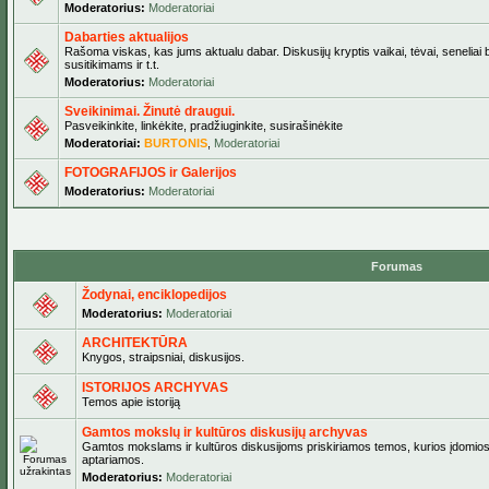
Moderatorius:
Moderatoriai
Dabarties aktualijos
Rašoma viskas, kas jums aktualu dabar. Diskusijų kryptis vaikai, tėvai, seneliai 
susitikimams ir t.t.
Moderatorius:
Moderatoriai
Sveikinimai. Žinutė draugui.
Pasveikinkite, linkėkite, pradžiuginkite, susirašinėkite
Moderatoriai:
BURTONIS
,
Moderatoriai
FOTOGRAFIJOS ir Galerijos
Moderatorius:
Moderatoriai
Forumas
Žodynai, enciklopedijos
Moderatorius:
Moderatoriai
ARCHITEKTŪRA
Knygos, straipsniai, diskusijos.
ISTORIJOS ARCHYVAS
Temos apie istoriją
Gamtos mokslų ir kultūros diskusijų archyvas
Gamtos mokslams ir kultūros diskusijoms priskiriamos temos, kurios įdomio
aptariamos.
Moderatorius:
Moderatoriai