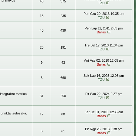
s praktikos
46
375
TZU
Pen Gru 20, 2013 10:35 pm
13
235
TZU
Pen Lap 11, 2011 2:03 pm
40
439
Baltas
Tre Bal 17, 2013 11:34 pm
25
191
TZU
Ant Vas 02, 2010 12:05 am
9
43
Baltas
Sek Lap 16, 2025 12:03 pm
6
668
TZU
ntegralinė matrica,
Pir Sau 22, 2024 2:27 pm
31
250
TZU
Ket Lie 01, 2010 12:35 am
surinkta tautosaka.
17
80
Baltas
Pir Rgp 26, 2013 3:38 pm
6
61
Baltas