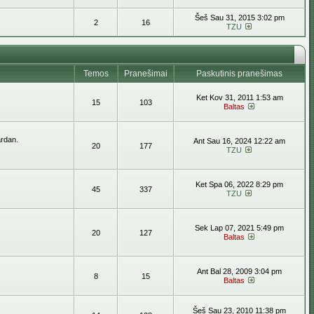
Šeš Sau 31, 2015 3:02 pm
2
16
TZU
Temos
Pranešimai
Paskutinis pranešimas
Ket Kov 31, 2011 1:53 am
15
103
Baltas
ardan.
Ant Sau 16, 2024 12:22 am
20
177
TZU
Ket Spa 06, 2022 8:29 pm
45
337
TZU
Sek Lap 07, 2021 5:49 pm
20
127
Baltas
Ant Bal 28, 2009 3:04 pm
8
15
Baltas
Šeš Sau 23, 2010 11:38 pm