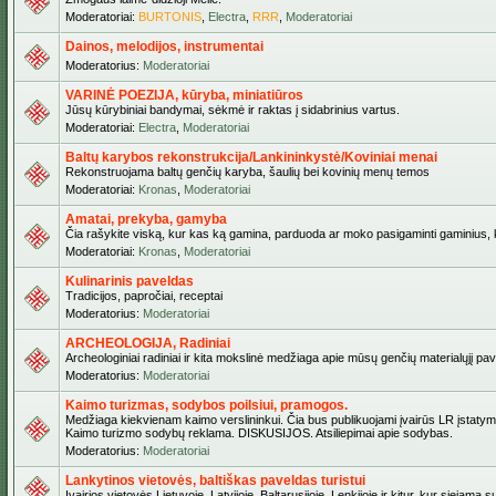
Moderatoriai:
BURTONIS
,
Electra
,
RRR
,
Moderatoriai
Dainos, melodijos, instrumentai
Moderatorius:
Moderatoriai
VARINĖ POEZIJA, kūryba, miniatiūros
Jūsų kūrybiniai bandymai, sėkmė ir raktas į sidabrinius vartus.
Moderatoriai:
Electra
,
Moderatoriai
Baltų karybos rekonstrukcija/Lankininkystė/Koviniai menai
Rekonstruojama baltų genčių karyba, šaulių bei kovinių menų temos
Moderatoriai:
Kronas
,
Moderatoriai
Amatai, prekyba, gamyba
Čia rašykite viską, kur kas ką gamina, parduoda ar moko pasigaminti gaminius, kur
Moderatoriai:
Kronas
,
Moderatoriai
Kulinarinis paveldas
Tradicijos, papročiai, receptai
Moderatorius:
Moderatoriai
ARCHEOLOGIJA, Radiniai
Archeologiniai radiniai ir kita mokslinė medžiaga apie mūsų genčių materialųjį pave
Moderatorius:
Moderatoriai
Kaimo turizmas, sodybos poilsiui, pramogos.
Medžiaga kiekvienam kaimo verslininkui. Čia bus publikuojami įvairūs LR įstatymai be
Kaimo turizmo sodybų reklama. DISKUSIJOS. Atsiliepimai apie sodybas.
Moderatorius:
Moderatoriai
Lankytinos vietovės, baltiškas paveldas turistui
Įvairios vietovės Lietuvoje, Latvijoje, Baltarusijoje, Lenkijoje ir kitur, kur siejama 