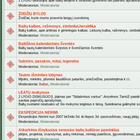
2 LYGIO diskusijos apie baltų tikėjimo ir dvasinio gyvenimo bei patirties apraiškas,
Moderatorius:
Moderatoriai
ŽODŽIŲ BYLOS
Žodžiai, kurie mums praveria langą į suvokimą
Baltų kalbos, rašmenys, simboliai,heraldika
Baltų kalbos, apie artimas ir giminingas kalbas. Lietuvių kalba, rašmenys, simbolia
Moderatorius:
Moderatoriai
Baltiškos kalendorinės šventės
Baltų tautų kalendorinės švęstos ir švenčiamos šventės
Moderatorius:
Moderatoriai
Sakmės, pasakos, mitai, legendos
Moderatorius:
Moderatoriai
Tautos išminties lobynas
Mįslės, minklės, įdomios liaudiškos patarlės, priežodžiai, pastebėjimai ir t.t.
Moderatoriai:
Baltas
,
Moderatoriai
LEATŲ mokymas
2 LYGIO DISKUSIJOS. Įėjimas per "Sidabrinius vartus". Anzelmos Tamūž pateiktas 
savitas papročių aprašymas.
Baltų svetainė neatsako už šio mokymo teiginius ir tiesą. Suteikiama galimybė sus
EKSPEDICIJA NERIMI
Ekspedicijos Nerimi nuo 2007 birželio 5d. iki liepos 3d. pasiruošimas, naujų įdėj
Moderatorius:
Moderatoriai
Atkurkime išnykusius senosios baltų kultūros paminklus
Įdėjos, projektai, svarstymai, aukų rinkimas, rėmėjų paieškos, įgyvendinimas, pašv
Moderatorius:
Moderatoriai