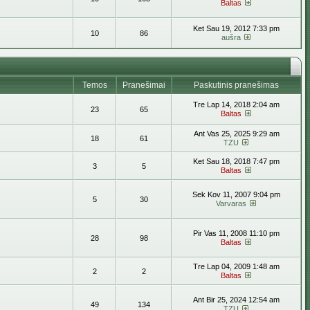
Baltas
Ket Sau 19, 2012 7:33 pm
10
86
aušra
Temos
Pranešimai
Paskutinis pranešimas
Tre Lap 14, 2018 2:04 am
23
65
Baltas
Ant Vas 25, 2025 9:29 am
18
61
TZU
Ket Sau 18, 2018 7:47 pm
3
5
Baltas
Sek Kov 11, 2007 9:04 pm
5
30
Varvaras
Pir Vas 11, 2008 11:10 pm
28
98
Baltas
Tre Lap 04, 2009 1:48 am
2
2
Baltas
Ant Bir 25, 2024 12:54 am
49
134
TZU