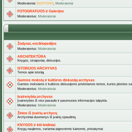
Moderatoriai:
BURTONIS
,
Moderatoriai
FOTOGRAFIJOS ir Galerijos
Moderatorius:
Moderatoriai
Žodynai, enciklopedijos
Moderatorius:
Moderatoriai
ARCHITEKTŪRA
Knygos, straipsniai, diskusijos.
ISTORIJOS ARCHYVAS
Temos apie istoriją
Gamtos mokslų ir kultūros diskusijų archyvas
Gamtos mokslams ir kultūros diskusijoms priskiriamos temos, kurios įdomios sa
Moderatorius:
Moderatoriai
Įvairenybių archyvas
Įvairenybės iš viso pasaulio ir pasenusios informacijos talpykla.
Moderatorius:
Moderatoriai
Žinios iš įvairių archyvų
Archyviniai duomenys iš įvairių spaudinių
KNYGOS ir kiti leidiniai
Knygų naujienos, variantai pigesnėmis kainomis, pristatymai