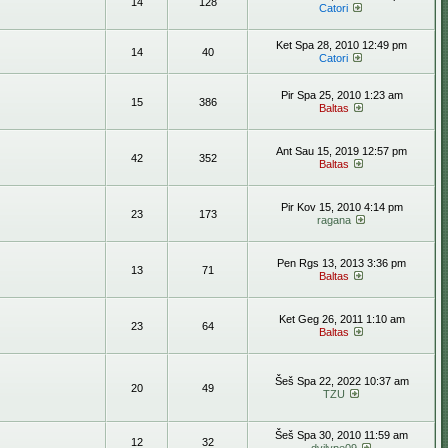
14
128
Catori
Ket Spa 28, 2010 12:49 pm
14
40
Catori
Pir Spa 25, 2010 1:23 am
15
386
Baltas
Ant Sau 15, 2019 12:57 pm
42
352
Baltas
Pir Kov 15, 2010 4:14 pm
23
173
ragana
Pen Rgs 13, 2013 3:36 pm
13
71
Baltas
Ket Geg 26, 2011 1:10 am
23
64
Baltas
Šeš Spa 22, 2022 10:37 am
20
49
TZU
Šeš Spa 30, 2010 11:59 am
12
32