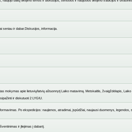
 naujojo baltų tikėjimo temos ir diskusijos, senosios ir naujosios tikėjimo tradicijos ir dvasinė
i seniau ir dabar.Diskusijos, informacija.
mokymas apie lietuvių/latvių aštuonnytį Laiko matavimą. Metskaitlis, žvaigždėlapis, Laiko i
ipažinti ir diskutuoti 2 LYGIU.
ų formavimas. Po ekspedicijos: naujienos, atradimai, įspūdžiai, naujausi duomenys, legendos, 
entinimas ir įliejimas į dabartį.