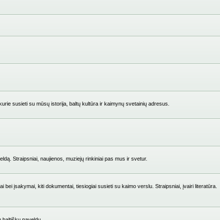
ie susieti su mūsų istorija, baltų kultūra ir kaimynų svetainių adresus.
ldą. Straipsniai, naujienos, muziejų rinkiniai pas mus ir svetur.
i įsakymai, kiti dokumentai, tiesiogiai susieti su kaimo verslu. Straipsniai, įvairi literatūra.
su baltišku paveldu.