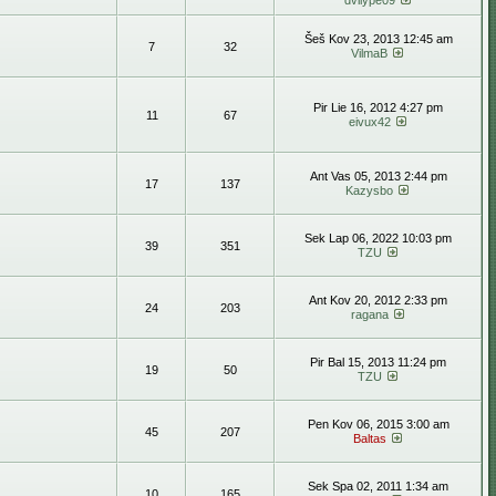
dvilype09
Šeš Kov 23, 2013 12:45 am
7
32
VilmaB
Pir Lie 16, 2012 4:27 pm
11
67
eivux42
Ant Vas 05, 2013 2:44 pm
17
137
Kazysbo
Sek Lap 06, 2022 10:03 pm
39
351
TZU
Ant Kov 20, 2012 2:33 pm
24
203
ragana
Pir Bal 15, 2013 11:24 pm
19
50
TZU
Pen Kov 06, 2015 3:00 am
45
207
Baltas
Sek Spa 02, 2011 1:34 am
10
165