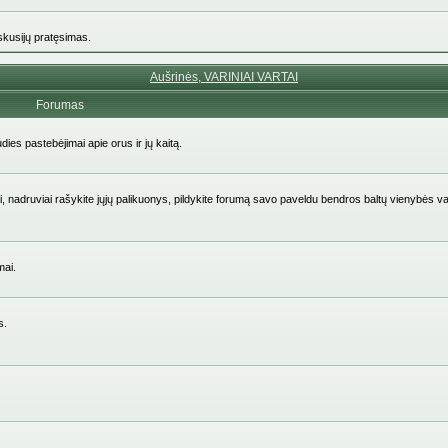
iskusijų pratęsimas.
Aušrinės, VARINIAI VARTAI
Forumas
udies pastebėjimai apie orus ir jų kaitą.
aičiai, nadruviai rašykite jųjų palikuonys, pildykite forumą savo paveldu bendros baltų vienybės v
mai.
s.