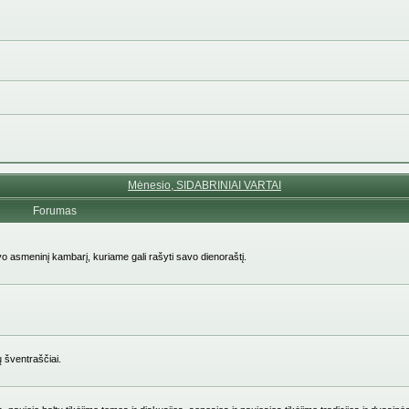
Mėnesio, SIDABRINIAI VARTAI
Forumas
avo asmeninį kambarį, kuriame gali rašyti savo dienoraštį.
ų šventraščiai.