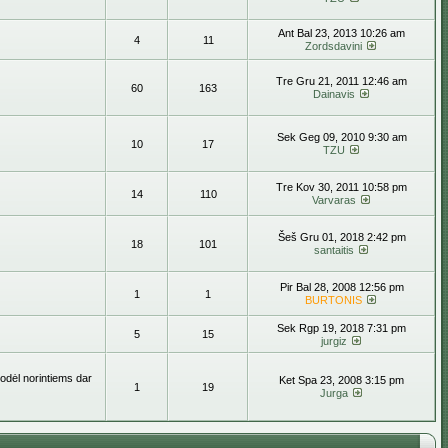
Ant Bal 23, 2013 10:26 am
4
11
Zordsdavini
Tre Gru 21, 2011 12:46 am
60
163
Dainavis
Sek Geg 09, 2010 9:30 am
10
17
TZU
Tre Kov 30, 2011 10:58 pm
14
110
Varvaras
Šeš Gru 01, 2018 2:42 pm
18
101
santaitis
Pir Bal 28, 2008 12:56 pm
1
1
BURTONIS
Sek Rgp 19, 2018 7:31 pm
5
15
jurgiz
todėl norintiems dar
Ket Spa 23, 2008 3:15 pm
1
19
Jurga