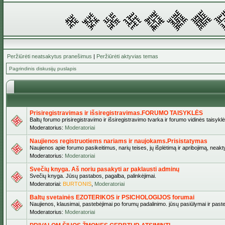
Peržiūrėti neatsakytus pranešimus
|
Peržiūrėti aktyvias temas
Pagrindinis diskusijų puslapis
Prisiregistravimas ir išsiregistravimas.FORUMO TAISYKLĖS
Baltų forumo prisiregistravimo ir išsiregistravimo tvarka ir forumo vidinės taisykl
Moderatorius:
Moderatoriai
Naujienos registruotiems nariams ir naujokams.Prisistatymas
Naujienos apie forumo pasikeitimus, narių teises, jų išplėtimą ir apribojimą, neakt
Moderatorius:
Moderatoriai
Svečių knyga. Aš noriu pasakyti ar paklausti adminų
Svečių knyga. Jūsų pastabos, pagalba, palinkėjimai.
Moderatoriai:
BURTONIS
,
Moderatoriai
Baltų svetainės EZOTERIKOS ir PSICHOLOGIJOS forumai
Naujienos, klausimai, pastebėjimai po forumų padalinimo. jūsų pasiūlymai ir paste
Moderatorius:
Moderatoriai