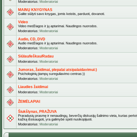
Moderatorius:
Moderatoriai
MAINŲ KNYGYNAS
Galite siūlyti savo knygas, jomis keistis, parduoti, dovanoti.
Video
Video medžiagos ir jų aptarimai. Naudingos nuorodos.
Moderatorius:
Moderatoriai
Audio, CD, DVD
Audio medžiagos ir jų aptarimai. Naudingos nuorodos.
Moderatorius:
Moderatoriai
Siūlau/Ieškau/Radau
Moderatorius:
Moderatoriai
Jumoras, žaidimai, plepalai atsipalaidavimui:)
Psichologinių įtampų sureguliavimo centras:))
Moderatorius:
Moderatoriai
Liaudies žaidimai
Moderatorius:
Moderatoriai
ŽEMĖLAPIAI
Šiukšlynas, PRAŽUVA
Praradusių prasmę ir nenaudingų, beverčių diskusijų šalinimo vieta, kurias perkėl
kažką išsisaugoti, yra galimybė spėti nusikopijuoti.
Moderatorius:
Moderatoriai