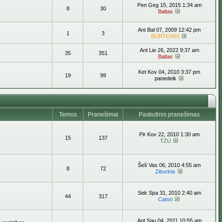
Pen Geg 15, 2015 1:34 am
8
30
Baltas
Ant Bal 07, 2009 12:42 pm
1
3
BURTONIS
Ant Lie 26, 2022 9:37 am
35
351
Baltas
Ket Kov 04, 2010 3:37 pm
19
99
panedeik
Temos
Pranešimai
Paskutinis pranešimas
Pir Kov 22, 2010 1:30 am
15
137
TZU
Šeš Vas 06, 2010 4:55 am
8
72
Ziburinis
Sek Spa 31, 2010 2:40 am
44
317
Catori
Ant Sau 04, 2011 10:55 am