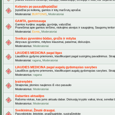
Kelionės po pasaulį/Ispūdžiai
Įspūdžiai po kelionių, gamtos ir kitų maršrutų aprašai.
Moderatoriai:
BURTONIS
,
Moderatoriai
GAMTA, gamtosauga
Gamtos kurijina: augalija, gyvūnija, vabzdžiai.
Pranešimai apie gamtos teršimo, niokojimo atvejus ir saugojimą. Saugomų teritori
Moderatoriai:
Esmis
,
Moderatoriai
Sveikas gyvenimo būdas, grožis ir mityba
Aktyvaus gyvenimo, mitybos klausimai, patarimai, diskusijos.
Moderatorius:
Moderatoriai
LIAUDIES MEDICINA pagal ligas
Liaudiškos gydymo priemonės, klasifikuojant pagal susirgimų pavadinimus. Straips
Moderatoriai:
ragana
,
Moderatoriai
LIAUDIES MEDICINA pagal augalų gydomąsias savybes
Liaudiškos gydymo priemonės, klasifikuojant augalų gydomąsias savybes. Straipsn
Moderatorius:
ragana
Įvairenybės
Straipsniai, įdomios naujienos iš viso pasaulio
Moderatorius:
Moderatoriai
Dabarties aktualijos
Rašoma viskas, kas jums aktualu dabar. Diskusijų kryptis vaikai, tėvai, seneliai be
Moderatorius:
Moderatoriai
Sveikinimai. Žinutė draugui.
Pasveikinkite, linkėkite, pradžiuginkite, susirašinėkite