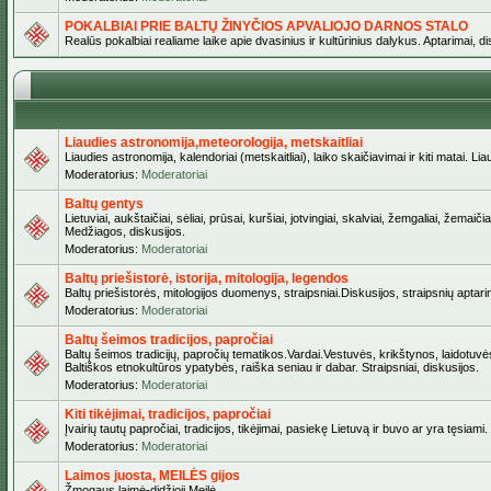
POKALBIAI PRIE BALTŲ ŽINYČIOS APVALIOJO DARNOS STALO
Realūs pokalbiai realiame laike apie dvasinius ir kultūrinius dalykus. Aptarimai, d
Liaudies astronomija,meteorologija, metskaitliai
Liaudies astronomija, kalendoriai (metskaitliai), laiko skaičiavimai ir kiti matai. Lia
Moderatorius:
Moderatoriai
Baltų gentys
Lietuviai, aukštaičiai, sėliai, prūsai, kuršiai, jotvingiai, skalviai, žemgaliai, žem
Medžiagos, diskusijos.
Moderatorius:
Moderatoriai
Baltų priešistorė, istorija, mitologija, legendos
Baltų priešistorės, mitologijos duomenys, straipsniai.Diskusijos, straipsnių aptari
Moderatorius:
Moderatoriai
Baltų šeimos tradicijos, papročiai
Baltų šeimos tradicijų, papročių tematikos.Vardai.Vestuvės, krikštynos, laidotuvė
Baltiškos etnokultūros ypatybės, raiška seniau ir dabar. Straipsniai, diskusijos.
Moderatorius:
Moderatoriai
Kiti tikėjimai, tradicijos, papročiai
Įvairių tautų papročiai, tradicijos, tikėjimai, pasiekę Lietuvą ir buvo ar yra tęsiami.
Moderatorius:
Moderatoriai
Laimos juosta, MEILĖS gijos
Žmogaus laimė-didžioji Meilė.