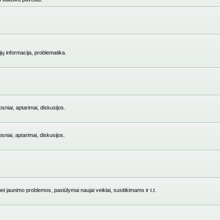
jų informacija, problematika.
niai, aptarimai, diskusijos.
iai, aptarimai, diskusijos.
i jaunimo problemos, pasiūlymai naujai veiklai, susitikimams ir t.t.