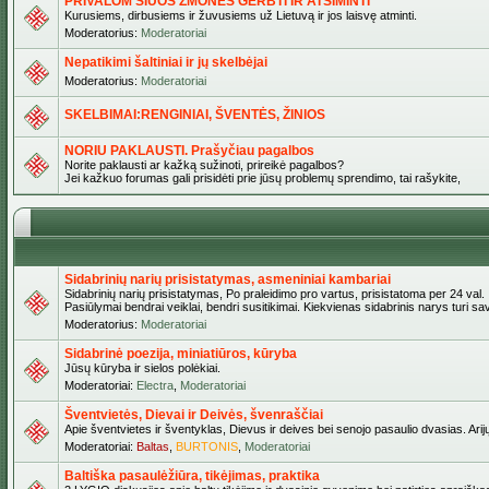
PRIVALOM ŠIUOS ŽMONES GERBTI IR ATSIMINTI
Kurusiems, dirbusiems ir žuvusiems už Lietuvą ir jos laisvę atminti.
Moderatorius:
Moderatoriai
Nepatikimi šaltiniai ir jų skelbėjai
Moderatorius:
Moderatoriai
SKELBIMAI:RENGINIAI, ŠVENTĖS, ŽINIOS
NORIU PAKLAUSTI. Prašyčiau pagalbos
Norite paklausti ar kažką sužinoti, prireikė pagalbos?
Jei kažkuo forumas gali prisidėti prie jūsų problemų sprendimo, tai rašykite,
Sidabrinių narių prisistatymas, asmeniniai kambariai
Sidabrinių narių prisistatymas, Po praleidimo pro vartus, prisistatoma per 24 val.
Pasiūlymai bendrai veiklai, bendri susitikimai. Kiekvienas sidabrinis narys turi s
Moderatorius:
Moderatoriai
Sidabrinė poezija, miniatiūros, kūryba
Jūsų kūryba ir sielos polėkiai.
Moderatoriai:
Electra
,
Moderatoriai
Šventvietės, Dievai ir Deivės, švenraščiai
Apie šventvietes ir šventyklas, Dievus ir deives bei senojo pasaulio dvasias. Arij
Moderatoriai:
Baltas
,
BURTONIS
,
Moderatoriai
Baltiška pasaulėžiūra, tikėjimas, praktika