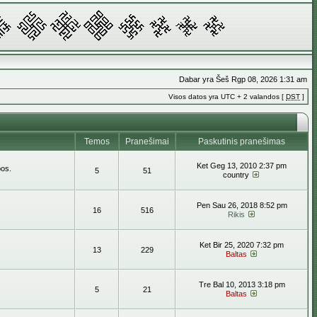
Dabar yra Šeš Rgp 08, 2026 1:31 am
Visos datos yra UTC + 2 valandos [
DST
]
Temos
Pranešimai
Paskutinis pranešimas
Ket Geg 13, 2010 2:37 pm
bos.
5
51
country
Pen Sau 26, 2018 8:52 pm
16
516
Rikis
Ket Bir 25, 2020 7:32 pm
13
229
Baltas
Tre Bal 10, 2013 3:18 pm
5
21
Baltas