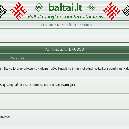
Registruotis
•
DUK
•
Ieškoti
•
Prisijungti
Administracija, DAUSOS
Forumas
ės. Šiame forume privaloma visiems rašyti lietuvišku šriftu ir dirbtinai nedarkant bendrinės kal
yvių narių pašalinimą, suteikimą garbės nario vardą ir t.t.
bėjimai.