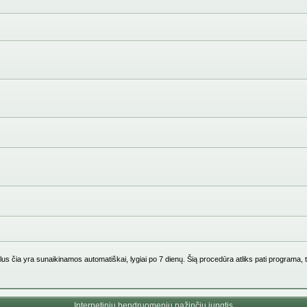
us čia yra sunaikinamos automatiškai, lygiai po 7 dienų. Šią procedūra atliks pati programa, 
Internetinių bendruomenių pažinčių jungtis