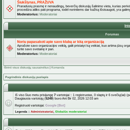
Šiukšlynas, PRAŽUVA
Praradusių prasmę ir nenaudingų, beverčių diskusijų šalinimo vieta, kurias perkėl
procedūra atliks pati programa, todėl norintiems dar kažką išsisaugoti, yra galimy
Moderatorius:
Moderatoriai
Int
Forumas
Noriu papasakoti apie savo klubą ar kitą organizaciją
Aprašote savo organizacijos veiklą, galit pristatyt ką veikiat, kuo artima jūsų org
turite savo svetainę ir pan.
Moderatorius:
Moderatoriai
Ištrinti visus diskusijų sausainėlius
|
Komanda
Pagrindinis diskusijų puslapis
Iš viso šiuo metu prisijungę
7
vartotojai :: 1 registruotas, 0 slaptų ir 6 svečių(iai)
Daugiausia vartotojų (
5249
) buvo Ant Bir 02, 2026 12:03 am
Registruoti vartotojai:
Google [Bot]
Legenda ::
Administratoriai
,
Globalūs moderatoriai