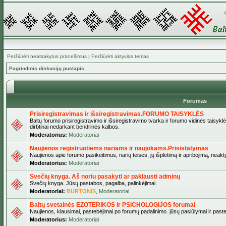
Peržiūrėti neatsakytus pranešimus
|
Peržiūrėti aktyvias temas
Pagrindinis diskusijų puslapis
Forumas
Prisiregistravimas ir išsiregistravimas.FORUMO TAISYKLĖS
Baltų forumo prisiregistravimo ir išsiregistravimo tvarka ir forumo vidinės taisykl
dirbtinai nedarkant bendrinės kalbos.
Moderatorius:
Moderatoriai
Naujienos registruotiems nariams ir naujokams.Prisistatymas
Naujienos apie forumo pasikeitimus, narių teises, jų išplėtimą ir apribojimą, neakt
Moderatorius:
Moderatoriai
Svečių knyga. Aš noriu pasakyti ar paklausti adminų
Svečių knyga. Jūsų pastabos, pagalba, palinkėjimai.
Moderatoriai:
BURTONIS
,
Moderatoriai
Baltų svetainės EZOTERIKOS ir PSICHOLOGIJOS forumai
Naujienos, klausimai, pastebėjimai po forumų padalinimo. jūsų pasiūlymai ir paste
Moderatorius:
Moderatoriai