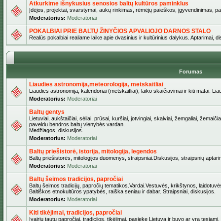
Atkurkime išnykusius senosios baltų kultūros paminklus
Įdėjos, projektai, svarstymai, aukų rinkimas, rėmėjų paieškos, įgyvendinimas, pašv
Moderatorius:
Moderatoriai
POKALBIAI PRIE BALTŲ ŽINYČIOS APVALIOJO DARNOS STALO
Realūs pokalbiai realiame laike apie dvasinius ir kultūrinius dalykus. Aptarimai, d
Forumas
Liaudies astronomija,meteorologija, metskaitliai
Liaudies astronomija, kalendoriai (metskaitliai), laiko skaičiavimai ir kiti matai. Lia
Moderatorius:
Moderatoriai
Baltų gentys
Lietuviai, aukštaičiai, sėliai, prūsai, kuršiai, jotvingiai, skalviai, žemgaliai, žemai
paveldu bendros baltų vienybės vardan.
Medžiagos, diskusijos.
Moderatorius:
Moderatoriai
Baltų priešistorė, istorija, mitologija, legendos
Baltų priešistorės, mitologijos duomenys, straipsniai.Diskusijos, straipsnių aptari
Moderatorius:
Moderatoriai
Baltų šeimos tradicijos, papročiai
Baltų šeimos tradicijų, papročių tematikos.Vardai.Vestuvės, krikštynos, laidotuvė
Baltiškos etnokultūros ypatybės, raiška seniau ir dabar. Straipsniai, diskusijos.
Moderatorius:
Moderatoriai
Kiti tikėjimai, tradicijos, papročiai
Įvairių tautų papročiai, tradicijos, tikėjimai, pasiekę Lietuvą ir buvo ar yra tęsiami.