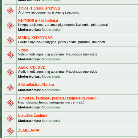
Moderatorius:
Moderatoriai
Žinios iš įvairių archyvų
Archyviniai duomenys iš įvairių spaudinių
KNYGOS ir kiti leidiniai
Knygų naujienos, variantai pigesnėmis kainomis, pristatymai
Moderatorius:
Moderatoriai
MAINŲ KNYGYNAS
Galite siūlyti savo knygas, jomis keistis, parduoti, dovanoti.
Video
Video medžiagos ir jų aptarimai. Naudingos nuorodos.
Moderatorius:
Moderatoriai
Audio, CD, DVD
Audio medžiagos ir jų aptarimai. Naudingos nuorodos.
Moderatorius:
Moderatoriai
Siūlau/Ieškau/Radau
Moderatorius:
Moderatoriai
Jumoras, žaidimai, plepalai atsipalaidavimui:)
Psichologinių įtampų sureguliavimo centras:))
Moderatorius:
Moderatoriai
Liaudies žaidimai
Moderatorius:
Moderatoriai
ŽEMĖLAPIAI