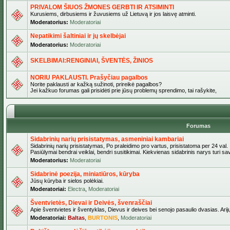
PRIVALOM ŠIUOS ŽMONES GERBTI IR ATSIMINTI
Kurusiems, dirbusiems ir žuvusiems už Lietuvą ir jos laisvę atminti.
Moderatorius:
Moderatoriai
Nepatikimi šaltiniai ir jų skelbėjai
Moderatorius:
Moderatoriai
SKELBIMAI:RENGINIAI, ŠVENTĖS, ŽINIOS
NORIU PAKLAUSTI. Prašyčiau pagalbos
Norite paklausti ar kažką sužinoti, prireikė pagalbos?
Jei kažkuo forumas gali prisidėti prie jūsų problemų sprendimo, tai rašykite,
Forumas
Sidabrinių narių prisistatymas, asmeniniai kambariai
Sidabrinių narių prisistatymas, Po praleidimo pro vartus, prisistatoma per 24 val.
Pasiūlymai bendrai veiklai, bendri susitikimai. Kiekvienas sidabrinis narys turi s
Moderatorius:
Moderatoriai
Sidabrinė poezija, miniatiūros, kūryba
Jūsų kūryba ir sielos polėkiai.
Moderatoriai:
Electra
,
Moderatoriai
Šventvietės, Dievai ir Deivės, švenraščiai
Apie šventvietes ir šventyklas, Dievus ir deives bei senojo pasaulio dvasias. Arij
Moderatoriai:
Baltas
,
BURTONIS
,
Moderatoriai