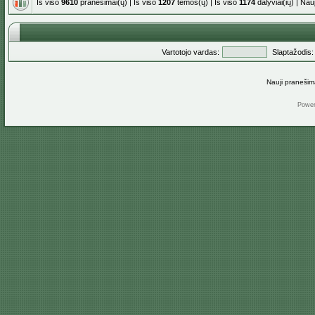
Iš viso
9610
pranešimai(ų) | Iš viso
1207
temos(ų) | Iš viso
1174
dalyviai(ių) | Na
Vartotojo vardas:
Slaptažodis:
Nauji pranešim
Powe