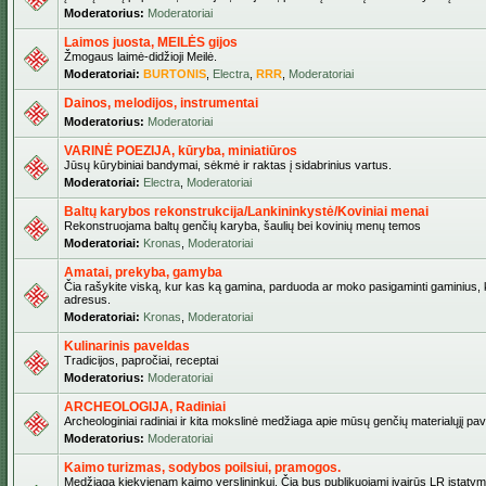
Moderatorius:
Moderatoriai
Laimos juosta, MEILĖS gijos
Žmogaus laimė-didžioji Meilė.
Moderatoriai:
BURTONIS
,
Electra
,
RRR
,
Moderatoriai
Dainos, melodijos, instrumentai
Moderatorius:
Moderatoriai
VARINĖ POEZIJA, kūryba, miniatiūros
Jūsų kūrybiniai bandymai, sėkmė ir raktas į sidabrinius vartus.
Moderatoriai:
Electra
,
Moderatoriai
Baltų karybos rekonstrukcija/Lankininkystė/Koviniai menai
Rekonstruojama baltų genčių karyba, šaulių bei kovinių menų temos
Moderatoriai:
Kronas
,
Moderatoriai
Amatai, prekyba, gamyba
Čia rašykite viską, kur kas ką gamina, parduoda ar moko pasigaminti gaminius, kur
adresus.
Moderatoriai:
Kronas
,
Moderatoriai
Kulinarinis paveldas
Tradicijos, papročiai, receptai
Moderatorius:
Moderatoriai
ARCHEOLOGIJA, Radiniai
Archeologiniai radiniai ir kita mokslinė medžiaga apie mūsų genčių materialųjį pave
Moderatorius:
Moderatoriai
Kaimo turizmas, sodybos poilsiui, pramogos.
Medžiaga kiekvienam kaimo verslininkui. Čia bus publikuojami įvairūs LR įstatymai