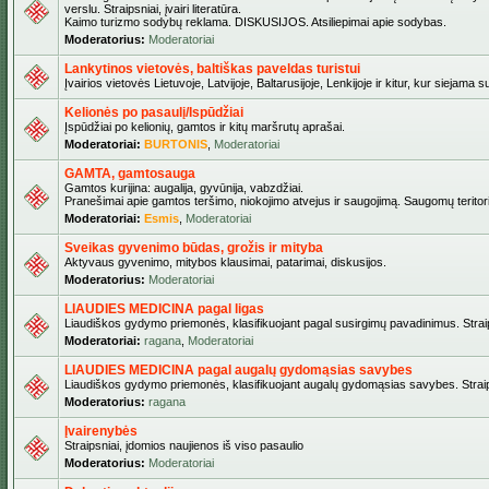
verslu. Straipsniai, įvairi literatūra.
Kaimo turizmo sodybų reklama. DISKUSIJOS. Atsiliepimai apie sodybas.
Moderatorius:
Moderatoriai
Lankytinos vietovės, baltiškas paveldas turistui
Įvairios vietovės Lietuvoje, Latvijoje, Baltarusijoje, Lenkijoje ir kitur, kur siejama 
Kelionės po pasaulį/Ispūdžiai
Įspūdžiai po kelionių, gamtos ir kitų maršrutų aprašai.
Moderatoriai:
BURTONIS
,
Moderatoriai
GAMTA, gamtosauga
Gamtos kurijina: augalija, gyvūnija, vabzdžiai.
Pranešimai apie gamtos teršimo, niokojimo atvejus ir saugojimą. Saugomų teritori
Moderatoriai:
Esmis
,
Moderatoriai
Sveikas gyvenimo būdas, grožis ir mityba
Aktyvaus gyvenimo, mitybos klausimai, patarimai, diskusijos.
Moderatorius:
Moderatoriai
LIAUDIES MEDICINA pagal ligas
Liaudiškos gydymo priemonės, klasifikuojant pagal susirgimų pavadinimus. Straips
Moderatoriai:
ragana
,
Moderatoriai
LIAUDIES MEDICINA pagal augalų gydomąsias savybes
Liaudiškos gydymo priemonės, klasifikuojant augalų gydomąsias savybes. Straipsn
Moderatorius:
ragana
Įvairenybės
Straipsniai, įdomios naujienos iš viso pasaulio
Moderatorius:
Moderatoriai