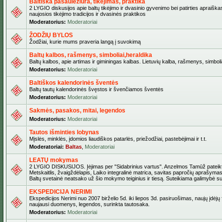
Baltiška pasaulėžiūra, tikėjimas, praktika
2 LYGIO diskusijos apie baltų tikėjimo ir dvasinio gyvenimo bei patirties apraiškas
naujosios tikėjimo tradicijos ir dvasinės praktikos
Moderatorius:
Moderatoriai
ŽODŽIŲ BYLOS
Žodžiai, kurie mums praveria langą į suvokimą
Baltų kalbos, rašmenys, simboliai,heraldika
Baltų kalbos, apie artimas ir giminingas kalbas. Lietuvių kalba, rašmenys, simbolia
Moderatorius:
Moderatoriai
Baltiškos kalendorinės šventės
Baltų tautų kalendorinės švęstos ir švenčiamos šventės
Moderatorius:
Moderatoriai
Sakmės, pasakos, mitai, legendos
Moderatorius:
Moderatoriai
Tautos išminties lobynas
Mįslės, minklės, įdomios liaudiškos patarlės, priežodžiai, pastebėjimai ir t.t.
Moderatoriai:
Baltas
,
Moderatoriai
LEATŲ mokymas
2 LYGIO DISKUSIJOS. Įėjimas per "Sidabrinius vartus". Anzelmos Tamūž pateikta
Metskaitlis, žvaigždėlapis, Laiko integralinė matrica, savitas papročių aprašymas
Baltų svetainė neatsako už šio mokymo teiginius ir tiesą. Suteikiama galimybė sus
EKSPEDICIJA NERIMI
Ekspedicijos Nerimi nuo 2007 birželio 5d. iki liepos 3d. pasiruošimas, naujų įdėjų
naujausi duomenys, legendos, surinkta tautosaka.
Moderatorius:
Moderatoriai