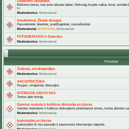
Dabarties aktualijos
Rašoma viskas, kas jums aktualu dabar. Diskusijų kryptis vaikai, tėvai, seneliai b
t.t.
Moderatorius:
Moderatoriai
Sveikinimai. Žinutė draugui.
Pasveikinkite, linkėkite, pradžiuginkite, susirašinėkite
Moderatoriai:
BURTONIS
,
Moderatoriai
FOTOGRAFIJOS ir Galerijos
Moderatorius:
Moderatoriai
Forumas
Žodynai, enciklopedijos
Moderatorius:
Moderatoriai
ARCHITEKTŪRA
Knygos, straipsniai, diskusijos.
ISTORIJOS ARCHYVAS
Temos apie istoriją
Gamtos mokslų ir kultūros diskusijų archyvas
Gamtos mokslams ir kultūros diskusijoms priskiriamos temos, kurios įdomios sa
Moderatorius:
Moderatoriai
Įvairenybių archyvas
Įvairenybės iš viso pasaulio ir pasenusios informacijos talpykla.