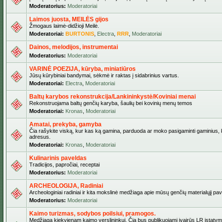
Moderatorius:
Moderatoriai
Laimos juosta, MEILĖS gijos
Žmogaus laimė-didžioji Meilė.
Moderatoriai:
BURTONIS
,
Electra
,
RRR
,
Moderatoriai
Dainos, melodijos, instrumentai
Moderatorius:
Moderatoriai
VARINĖ POEZIJA, kūryba, miniatiūros
Jūsų kūrybiniai bandymai, sėkmė ir raktas į sidabrinius vartus.
Moderatoriai:
Electra
,
Moderatoriai
Baltų karybos rekonstrukcija/Lankininkystė/Koviniai menai
Rekonstruojama baltų genčių karyba, šaulių bei kovinių menų temos
Moderatoriai:
Kronas
,
Moderatoriai
Amatai, prekyba, gamyba
Čia rašykite viską, kur kas ką gamina, parduoda ar moko pasigaminti gaminius, kur
adresus.
Moderatoriai:
Kronas
,
Moderatoriai
Kulinarinis paveldas
Tradicijos, papročiai, receptai
Moderatorius:
Moderatoriai
ARCHEOLOGIJA, Radiniai
Archeologiniai radiniai ir kita mokslinė medžiaga apie mūsų genčių materialųjį pave
Moderatorius:
Moderatoriai
Kaimo turizmas, sodybos poilsiui, pramogos.
Medžiaga kiekvienam kaimo verslininkui. Čia bus publikuojami įvairūs LR įstatymai