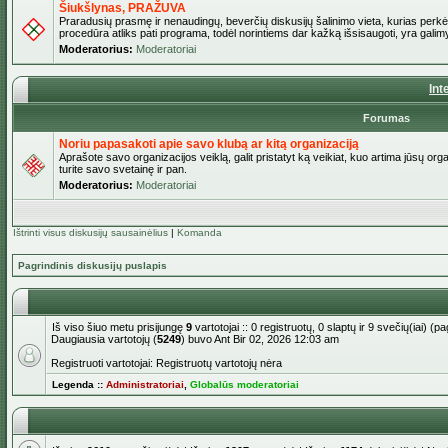
Šiukšlynas, PRAŽUVA
Praradusių prasmę ir nenaudingų, beverčių diskusijų šalinimo vieta, kurias perkėl
procedūra atliks pati programa, todėl norintiems dar kažką išsisaugoti, yra galimy
Moderatorius:
Moderatoriai
Int
Forumas
Noriu papasakoti apie savo klubą ar kitą organizaciją
Aprašote savo organizacijos veiklą, galit pristatyt ką veikiat, kuo artima jūsų org
turite savo svetainę ir pan.
Moderatorius:
Moderatoriai
Ištrinti visus diskusijų sausainėlius
|
Komanda
Pagrindinis diskusijų puslapis
Iš viso šiuo metu prisijungę
9
vartotojai :: 0 registruotų, 0 slaptų ir 9 svečių(iai) 
Daugiausia vartotojų (
5249
) buvo Ant Bir 02, 2026 12:03 am
Registruoti vartotojai: Registruotų vartotojų nėra
Legenda ::
Administratoriai
,
Globalūs moderatoriai