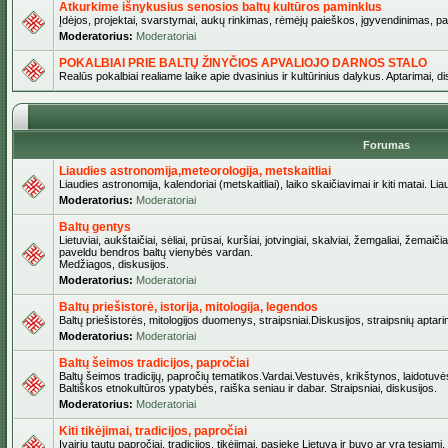
Atkurkime išnykusius senosios baltų kultūros paminklus
Įdėjos, projektai, svarstymai, aukų rinkimas, rėmėjų paieškos, įgyvendinimas, pašv
Moderatorius:
Moderatoriai
POKALBIAI PRIE BALTŲ ŽINYČIOS APVALIOJO DARNOS STALO
Realūs pokalbiai realiame laike apie dvasinius ir kultūrinius dalykus. Aptarimai, d
Forumas
Liaudies astronomija,meteorologija, metskaitliai
Liaudies astronomija, kalendoriai (metskaitliai), laiko skaičiavimai ir kiti matai. Lia
Moderatorius:
Moderatoriai
Baltų gentys
Lietuviai, aukštaičiai, sėliai, prūsai, kuršiai, jotvingiai, skalviai, žemgaliai, žemai
paveldu bendros baltų vienybės vardan.
Medžiagos, diskusijos.
Moderatorius:
Moderatoriai
Baltų priešistorė, istorija, mitologija, legendos
Baltų priešistorės, mitologijos duomenys, straipsniai.Diskusijos, straipsnių aptari
Moderatorius:
Moderatoriai
Baltų šeimos tradicijos, papročiai
Baltų šeimos tradicijų, papročių tematikos.Vardai.Vestuvės, krikštynos, laidotuvė
Baltiškos etnokultūros ypatybės, raiška seniau ir dabar. Straipsniai, diskusijos.
Moderatorius:
Moderatoriai
Kiti tikėjimai, tradicijos, papročiai
Įvairių tautų papročiai, tradicijos, tikėjimai, pasiekę Lietuvą ir buvo ar yra tęsiami.