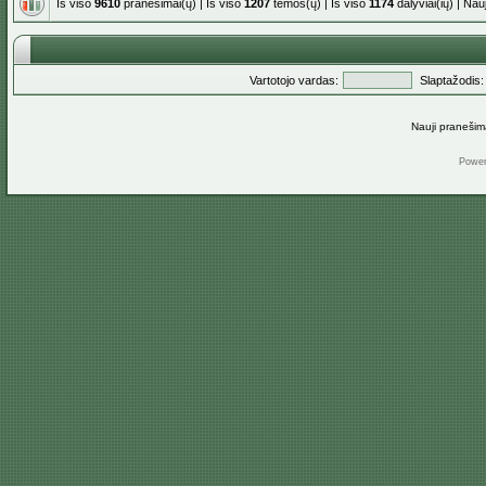
Iš viso
9610
pranešimai(ų) | Iš viso
1207
temos(ų) | Iš viso
1174
dalyviai(ių) | Na
Vartotojo vardas:
Slaptažodis:
Nauji pranešim
Powe