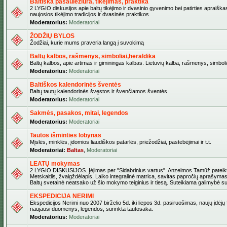
Baltiška pasaulėžiūra, tikėjimas, praktika
2 LYGIO diskusijos apie baltų tikėjimo ir dvasinio gyvenimo bei patirties apraiškas
naujosios tikėjimo tradicijos ir dvasinės praktikos
Moderatorius:
Moderatoriai
ŽODŽIŲ BYLOS
Žodžiai, kurie mums praveria langą į suvokimą
Baltų kalbos, rašmenys, simboliai,heraldika
Baltų kalbos, apie artimas ir giminingas kalbas. Lietuvių kalba, rašmenys, simbolia
Moderatorius:
Moderatoriai
Baltiškos kalendorinės šventės
Baltų tautų kalendorinės švęstos ir švenčiamos šventės
Moderatorius:
Moderatoriai
Sakmės, pasakos, mitai, legendos
Moderatorius:
Moderatoriai
Tautos išminties lobynas
Mįslės, minklės, įdomios liaudiškos patarlės, priežodžiai, pastebėjimai ir t.t.
Moderatoriai:
Baltas
,
Moderatoriai
LEATŲ mokymas
2 LYGIO DISKUSIJOS. Įėjimas per "Sidabrinius vartus". Anzelmos Tamūž pateikta
Metskaitlis, žvaigždėlapis, Laiko integralinė matrica, savitas papročių aprašymas
Baltų svetainė neatsako už šio mokymo teiginius ir tiesą. Suteikiama galimybė sus
EKSPEDICIJA NERIMI
Ekspedicijos Nerimi nuo 2007 birželio 5d. iki liepos 3d. pasiruošimas, naujų įdėjų
naujausi duomenys, legendos, surinkta tautosaka.
Moderatorius:
Moderatoriai