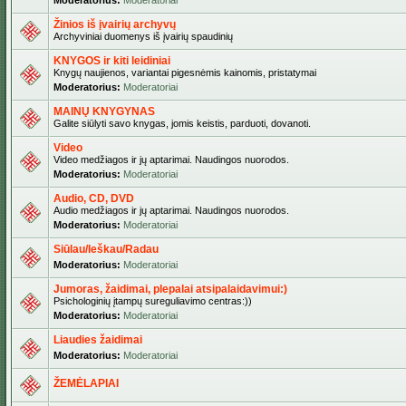
Moderatorius:
Moderatoriai
Žinios iš įvairių archyvų
Archyviniai duomenys iš įvairių spaudinių
KNYGOS ir kiti leidiniai
Knygų naujienos, variantai pigesnėmis kainomis, pristatymai
Moderatorius:
Moderatoriai
MAINŲ KNYGYNAS
Galite siūlyti savo knygas, jomis keistis, parduoti, dovanoti.
Video
Video medžiagos ir jų aptarimai. Naudingos nuorodos.
Moderatorius:
Moderatoriai
Audio, CD, DVD
Audio medžiagos ir jų aptarimai. Naudingos nuorodos.
Moderatorius:
Moderatoriai
Siūlau/Ieškau/Radau
Moderatorius:
Moderatoriai
Jumoras, žaidimai, plepalai atsipalaidavimui:)
Psichologinių įtampų sureguliavimo centras:))
Moderatorius:
Moderatoriai
Liaudies žaidimai
Moderatorius:
Moderatoriai
ŽEMĖLAPIAI