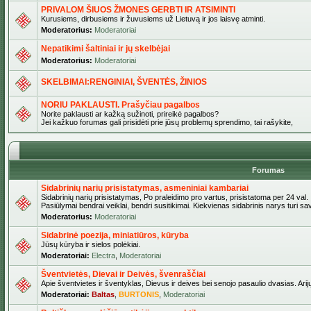
PRIVALOM ŠIUOS ŽMONES GERBTI IR ATSIMINTI
Kurusiems, dirbusiems ir žuvusiems už Lietuvą ir jos laisvę atminti.
Moderatorius:
Moderatoriai
Nepatikimi šaltiniai ir jų skelbėjai
Moderatorius:
Moderatoriai
SKELBIMAI:RENGINIAI, ŠVENTĖS, ŽINIOS
NORIU PAKLAUSTI. Prašyčiau pagalbos
Norite paklausti ar kažką sužinoti, prireikė pagalbos?
Jei kažkuo forumas gali prisidėti prie jūsų problemų sprendimo, tai rašykite,
Forumas
Sidabrinių narių prisistatymas, asmeniniai kambariai
Sidabrinių narių prisistatymas, Po praleidimo pro vartus, prisistatoma per 24 val.
Pasiūlymai bendrai veiklai, bendri susitikimai. Kiekvienas sidabrinis narys turi s
Moderatorius:
Moderatoriai
Sidabrinė poezija, miniatiūros, kūryba
Jūsų kūryba ir sielos polėkiai.
Moderatoriai:
Electra
,
Moderatoriai
Šventvietės, Dievai ir Deivės, švenraščiai
Apie šventvietes ir šventyklas, Dievus ir deives bei senojo pasaulio dvasias. Arij
Moderatoriai:
Baltas
,
BURTONIS
,
Moderatoriai