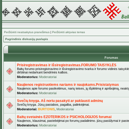
Peržiūrėti neatsakytus pranešimus
|
Peržiūrėti aktyvias temas
Pagrindinis diskusijų puslapis
Forumas
Prisiregistravimas ir išsiregistravimas.FORUMO TAISYKLĖS
Baltų forumo prisiregistravimo ir išsiregistravimo tvarka ir forumo vidinės taisykl
dirbtinai nedarkant bendrinės kalbos.
Moderatorius:
Moderatoriai
Naujienos registruotiems nariams ir naujokams.Prisistatymas
Naujienos apie forumo pasikeitimus, narių teises, jų išplėtimą ir apribojimą, neakt
Moderatorius:
Moderatoriai
Svečių knyga. Aš noriu pasakyti ar paklausti adminų
Svečių knyga. Jūsų pastabos, pagalba, palinkėjimai.
Moderatoriai:
BURTONIS
,
Moderatoriai
Baltų svetainės EZOTERIKOS ir PSICHOLOGIJOS forumai
Naujienos, klausimai, pastebėjimai po forumų padalinimo. jūsų pasiūlymai ir paste
Moderatorius:
Moderatoriai