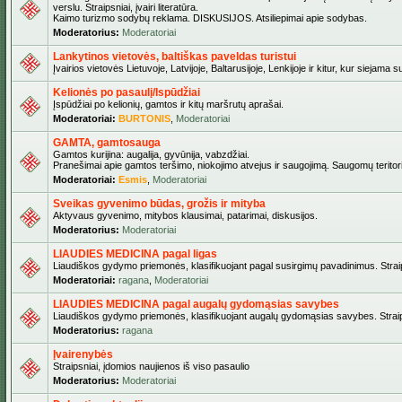
verslu. Straipsniai, įvairi literatūra.
Kaimo turizmo sodybų reklama. DISKUSIJOS. Atsiliepimai apie sodybas.
Moderatorius:
Moderatoriai
Lankytinos vietovės, baltiškas paveldas turistui
Įvairios vietovės Lietuvoje, Latvijoje, Baltarusijoje, Lenkijoje ir kitur, kur siejama 
Kelionės po pasaulį/Ispūdžiai
Įspūdžiai po kelionių, gamtos ir kitų maršrutų aprašai.
Moderatoriai:
BURTONIS
,
Moderatoriai
GAMTA, gamtosauga
Gamtos kurijina: augalija, gyvūnija, vabzdžiai.
Pranešimai apie gamtos teršimo, niokojimo atvejus ir saugojimą. Saugomų teritori
Moderatoriai:
Esmis
,
Moderatoriai
Sveikas gyvenimo būdas, grožis ir mityba
Aktyvaus gyvenimo, mitybos klausimai, patarimai, diskusijos.
Moderatorius:
Moderatoriai
LIAUDIES MEDICINA pagal ligas
Liaudiškos gydymo priemonės, klasifikuojant pagal susirgimų pavadinimus. Straips
Moderatoriai:
ragana
,
Moderatoriai
LIAUDIES MEDICINA pagal augalų gydomąsias savybes
Liaudiškos gydymo priemonės, klasifikuojant augalų gydomąsias savybes. Straipsn
Moderatorius:
ragana
Įvairenybės
Straipsniai, įdomios naujienos iš viso pasaulio
Moderatorius:
Moderatoriai