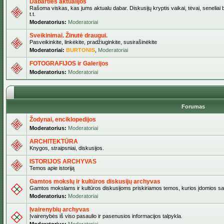
Dabarties aktualijos
Rašoma viskas, kas jums aktualu dabar. Diskusijų kryptis vaikai, tėvai, seneliai b
t.t.
Moderatorius:
Moderatoriai
Sveikinimai. Žinutė draugui.
Pasveikinkite, linkėkite, pradžiuginkite, susirašinėkite
Moderatoriai:
BURTONIS
,
Moderatoriai
FOTOGRAFIJOS ir Galerijos
Moderatorius:
Moderatoriai
Forumas
Žodynai, enciklopedijos
Moderatorius:
Moderatoriai
ARCHITEKTŪRA
Knygos, straipsniai, diskusijos.
ISTORIJOS ARCHYVAS
Temos apie istoriją
Gamtos mokslų ir kultūros diskusijų archyvas
Gamtos mokslams ir kultūros diskusijoms priskiriamos temos, kurios įdomios sa
Moderatorius:
Moderatoriai
Įvairenybių archyvas
Įvairenybės iš viso pasaulio ir pasenusios informacijos talpykla.