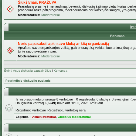
Šiukšlynas, PRAŽUVA
Praradusių prasmę ir nenaudingų, beverčių diskusijų šalinimo vieta, kurias perkėl
procedūra atliks pati programa, todėl norintiems dar kažką išsisaugoti, yra galimy
Moderatorius:
Moderatoriai
Int
Forumas
Noriu papasakoti apie savo klubą ar kitą organizaciją
Aprašote savo organizacijos veiklą, galit pristatyt ką veikiat, kuo artima jūsų org
turite savo svetainę ir pan.
Moderatorius:
Moderatoriai
Ištrinti visus diskusijų sausainėlius
|
Komanda
Pagrindinis diskusijų puslapis
Iš viso šiuo metu prisijungę
8
vartotojai :: 0 registruotų, 0 slaptų ir 8 svečių(iai) 
Daugiausia vartotojų (
5249
) buvo Ant Bir 02, 2026 12:03 am
Registruoti vartotojai: Registruotų vartotojų nėra
Legenda ::
Administratoriai
,
Globalūs moderatoriai