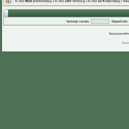
Iš viso
9610
pranešimai(ų) | Iš viso
1207
temos(ų) | Iš viso
1174
dalyviai(ių) | Na
Vartotojo vardas:
Slaptažodis:
Nauji pranešim
Powe