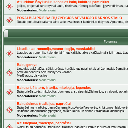
Atkurkime išnykusius senosios baltų kultūros paminklus
Įdėjos, projektai, svarstymai, aukų rinkimas, rėmėjų paieškos, įgyvendinimas, pašv
Moderatorius:
Moderatoriai
POKALBIAI PRIE BALTŲ ŽINYČIOS APVALIOJO DARNOS STALO
Realūs pokalbiai realiame laike apie dvasinius ir kultūrinius dalykus. Aptarimai, d
Forumas
Liaudies astronomija,meteorologija, metskaitliai
Liaudies astronomija, kalendoriai (metskaitliai), laiko skaičiavimai ir kiti matai. Lia
Moderatorius:
Moderatoriai
Baltų gentys
Lietuviai, aukštaičiai, sėliai, prūsai, kuršiai, jotvingiai, skalviai, žemgaliai, žemai
paveldu bendros baltų vienybės vardan.
Medžiagos, diskusijos.
Moderatorius:
Moderatoriai
Baltų priešistorė, istorija, mitologija, legendos
Baltų priešistorės, mitologijos duomenys, straipsniai.Diskusijos, straipsnių aptari
Moderatorius:
Moderatoriai
Baltų šeimos tradicijos, papročiai
Baltų šeimos tradicijų, papročių tematikos.Vardai.Vestuvės, krikštynos, laidotuvė
Baltiškos etnokultūros ypatybės, raiška seniau ir dabar. Straipsniai, diskusijos.
Moderatorius:
Moderatoriai
Kiti tikėjimai, tradicijos, papročiai
Įvairių tautų papročiai, tradicijos, tikėjimai, pasiekę Lietuvą ir buvo ar yra tęsiami.