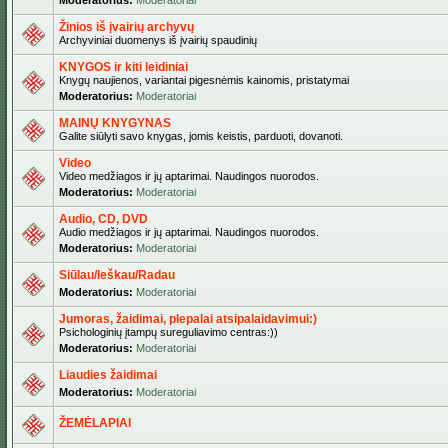
Moderatorius:
Moderatoriai
Žinios iš įvairių archyvų
Archyviniai duomenys iš įvairių spaudinių
KNYGOS ir kiti leidiniai
Knygų naujienos, variantai pigesnėmis kainomis, pristatymai
Moderatorius:
Moderatoriai
MAINŲ KNYGYNAS
Galite siūlyti savo knygas, jomis keistis, parduoti, dovanoti.
Video
Video medžiagos ir jų aptarimai. Naudingos nuorodos.
Moderatorius:
Moderatoriai
Audio, CD, DVD
Audio medžiagos ir jų aptarimai. Naudingos nuorodos.
Moderatorius:
Moderatoriai
Siūlau/Ieškau/Radau
Moderatorius:
Moderatoriai
Jumoras, žaidimai, plepalai atsipalaidavimui:)
Psichologinių įtampų sureguliavimo centras:))
Moderatorius:
Moderatoriai
Liaudies žaidimai
Moderatorius:
Moderatoriai
ŽEMĖLAPIAI