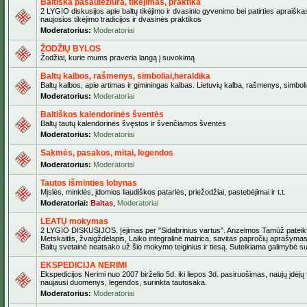
Baltiška pasaulėžiūra, tikėjimas, praktika
2 LYGIO diskusijos apie baltų tikėjimo ir dvasinio gyvenimo bei patirties apraiškas
naujosios tikėjimo tradicijos ir dvasinės praktikos
Moderatorius:
Moderatoriai
ŽODŽIŲ BYLOS
Žodžiai, kurie mums praveria langą į suvokimą
Baltų kalbos, rašmenys, simboliai,heraldika
Baltų kalbos, apie artimas ir giminingas kalbas. Lietuvių kalba, rašmenys, simbolia
Moderatorius:
Moderatoriai
Baltiškos kalendorinės šventės
Baltų tautų kalendorinės švęstos ir švenčiamos šventės
Moderatorius:
Moderatoriai
Sakmės, pasakos, mitai, legendos
Moderatorius:
Moderatoriai
Tautos išminties lobynas
Mįslės, minklės, įdomios liaudiškos patarlės, priežodžiai, pastebėjimai ir t.t.
Moderatoriai:
Baltas
,
Moderatoriai
LEATŲ mokymas
2 LYGIO DISKUSIJOS. Įėjimas per "Sidabrinius vartus". Anzelmos Tamūž pateikta
Metskaitlis, žvaigždėlapis, Laiko integralinė matrica, savitas papročių aprašymas
Baltų svetainė neatsako už šio mokymo teiginius ir tiesą. Suteikiama galimybė sus
EKSPEDICIJA NERIMI
Ekspedicijos Nerimi nuo 2007 birželio 5d. iki liepos 3d. pasiruošimas, naujų įdėjų
naujausi duomenys, legendos, surinkta tautosaka.
Moderatorius:
Moderatoriai