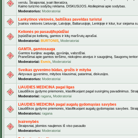
verslu. Straipsniai, įvairi literatūra.
Kaimo turizmo sodybų reklama. DISKUSIJOS. Atsiliepimai apie sodybas.
Moderatorius:
Moderatoriai
Lankytinos vietovės, baltiškas paveldas turistui
Įvairios vietovės Lietuvoje, Latvijoje, Baltarusijoje, Lenkijoje ir kitur, kur siejama 
Kelionės po pasaulį/Ispūdžiai
Įspūdžiai po kelionių, gamtos ir kitų maršrutų aprašai.
Moderatoriai:
BURTONIS
,
Moderatoriai
GAMTA, gamtosauga
Gamtos kurijina: augalija, gyvūnija, vabzdžiai.
Pranešimai apie gamtos teršimo, niokojimo atvejus ir saugojimą. Saugomų teritori
Moderatoriai:
Esmis
,
Moderatoriai
Sveikas gyvenimo būdas, grožis ir mityba
Aktyvaus gyvenimo, mitybos klausimai, patarimai, diskusijos.
Moderatorius:
Moderatoriai
LIAUDIES MEDICINA pagal ligas
Liaudiškos gydymo priemonės, klasifikuojant pagal susirgimų pavadinimus. Straips
Moderatoriai:
ragana
,
Moderatoriai
LIAUDIES MEDICINA pagal augalų gydomąsias savybes
Liaudiškos gydymo priemonės, klasifikuojant augalų gydomąsias savybes. Straipsn
Moderatorius:
ragana
Įvairenybės
Straipsniai, įdomios naujienos iš viso pasaulio
Moderatorius:
Moderatoriai