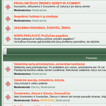
PRIVALOM ŠIUOS ŽMONES GERBTI IR ATSIMINTI
Kurusiems, dirbusiems ir žuvusiems už Lietuvą ir jos laisvę atminti.
Moderatorius:
Moderatoriai
Nepatikimi šaltiniai ir jų skelbėjai
Moderatorius:
Moderatoriai
SKELBIMAI:RENGINIAI, ŠVENTĖS, ŽINIOS
NORIU PAKLAUSTI. Prašyčiau pagalbos
Norite paklausti ar kažką sužinoti, prireikė pagalbos?
Jei kažkuo forumas gali prisidėti prie jūsų problemų sprendimo, tai rašykite,
Forumas
Sidabrinių narių prisistatymas, asmeniniai kambariai
Sidabrinių narių prisistatymas, Po praleidimo pro vartus, prisistatoma per 24 val.
Pasiūlymai bendrai veiklai, bendri susitikimai. Kiekvienas sidabrinis narys turi s
Moderatorius:
Moderatoriai
Sidabrinė poezija, miniatiūros, kūryba
Jūsų kūryba ir sielos polėkiai.
Moderatoriai:
Electra
,
Moderatoriai
Šventvietės, Dievai ir Deivės, švenraščiai
Apie šventvietes ir šventyklas, Dievus ir deives bei senojo pasaulio dvasias. Arij
Moderatoriai:
Baltas
,
BURTONIS
,
Moderatoriai