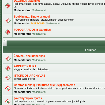
Dabarties aktualijos
Rašoma viskas, kas jums aktualu dabar. Diskusijų kryptis vaikai, tėvai, seneliai b
t.t.
Moderatorius:
Moderatoriai
Sveikinimai. Žinutė draugui.
Pasveikinkite, linkėkite, pradžiuginkite, susirašinėkite
Moderatoriai:
BURTONIS
,
Moderatoriai
FOTOGRAFIJOS ir Galerijos
Moderatorius:
Moderatoriai
Forumas
Žodynai, enciklopedijos
Moderatorius:
Moderatoriai
ARCHITEKTŪRA
Knygos, straipsniai, diskusijos.
ISTORIJOS ARCHYVAS
Temos apie istoriją
Gamtos mokslų ir kultūros diskusijų archyvas
Gamtos mokslams ir kultūros diskusijoms priskiriamos temos, kurios įdomios sa
Moderatorius:
Moderatoriai
Įvairenybių archyvas
Įvairenybės iš viso pasaulio ir pasenusios informacijos talpykla.