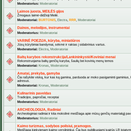
Moderatorius:
Moderatoriai
Laimos juosta, MEILĖS gijos
Žmogaus laimė-didžioji Meilė.
Moderatoriai:
BURTONIS
,
Electra
,
RRR
,
Moderatoriai
Dainos, melodijos, instrumentai
Moderatorius:
Moderatoriai
VARINĖ POEZIJA, kūryba, miniatiūros
Jūsų kūrybiniai bandymai, sėkmė ir raktas į sidabrinius vartus.
Moderatoriai:
Electra
,
Moderatoriai
Baltų karybos rekonstrukcija/Lankininkystė/Koviniai menai
Rekonstruojama baltų genčių karyba, šaulių bei kovinių menų temos
Moderatoriai:
Kronas
,
Moderatoriai
Amatai, prekyba, gamyba
Čia rašykite viską, kur kas ką gamina, parduoda ar moko pasigaminti gaminius, kur
adresus.
Moderatoriai:
Kronas
,
Moderatoriai
Kulinarinis paveldas
Tradicijos, papročiai, receptai
Moderatorius:
Moderatoriai
ARCHEOLOGIJA, Radiniai
Archeologiniai radiniai ir kita mokslinė medžiaga apie mūsų genčių materialųjį pave
Moderatorius:
Moderatoriai
Kaimo turizmas, sodybos poilsiui, pramogos.
Medžiaga kiekvienam kaimo verslininkui. Čia bus publikuojami įvairūs LR įstatymai