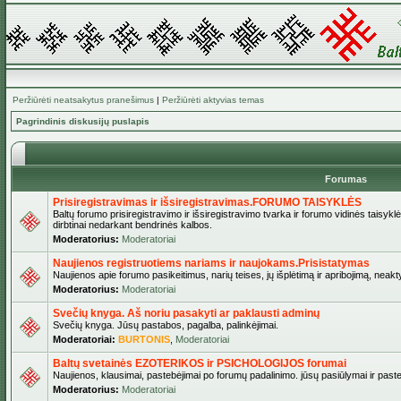
Peržiūrėti neatsakytus pranešimus
|
Peržiūrėti aktyvias temas
Pagrindinis diskusijų puslapis
Forumas
Prisiregistravimas ir išsiregistravimas.FORUMO TAISYKLĖS
Baltų forumo prisiregistravimo ir išsiregistravimo tvarka ir forumo vidinės taisykl
dirbtinai nedarkant bendrinės kalbos.
Moderatorius:
Moderatoriai
Naujienos registruotiems nariams ir naujokams.Prisistatymas
Naujienos apie forumo pasikeitimus, narių teises, jų išplėtimą ir apribojimą, neakt
Moderatorius:
Moderatoriai
Svečių knyga. Aš noriu pasakyti ar paklausti adminų
Svečių knyga. Jūsų pastabos, pagalba, palinkėjimai.
Moderatoriai:
BURTONIS
,
Moderatoriai
Baltų svetainės EZOTERIKOS ir PSICHOLOGIJOS forumai
Naujienos, klausimai, pastebėjimai po forumų padalinimo. jūsų pasiūlymai ir paste
Moderatorius:
Moderatoriai