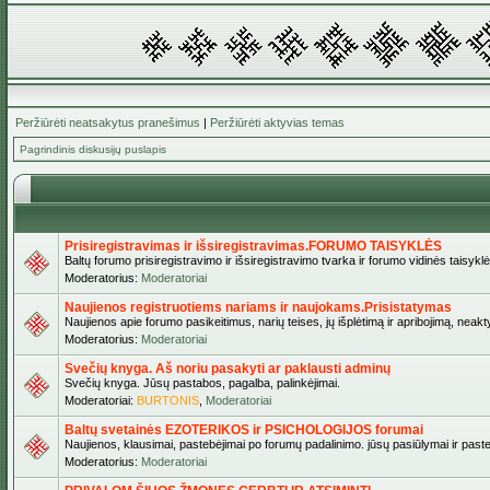
Peržiūrėti neatsakytus pranešimus
|
Peržiūrėti aktyvias temas
Pagrindinis diskusijų puslapis
Prisiregistravimas ir išsiregistravimas.FORUMO TAISYKLĖS
Baltų forumo prisiregistravimo ir išsiregistravimo tvarka ir forumo vidinės taisykl
Moderatorius:
Moderatoriai
Naujienos registruotiems nariams ir naujokams.Prisistatymas
Naujienos apie forumo pasikeitimus, narių teises, jų išplėtimą ir apribojimą, neakt
Moderatorius:
Moderatoriai
Svečių knyga. Aš noriu pasakyti ar paklausti adminų
Svečių knyga. Jūsų pastabos, pagalba, palinkėjimai.
Moderatoriai:
BURTONIS
,
Moderatoriai
Baltų svetainės EZOTERIKOS ir PSICHOLOGIJOS forumai
Naujienos, klausimai, pastebėjimai po forumų padalinimo. jūsų pasiūlymai ir paste
Moderatorius:
Moderatoriai