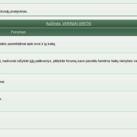
iskusijų pratęsimas.
Aušrinės, VARINIAI VARTAI
Forumas
udies pastebėjimai apie orus ir jų kaitą.
aičiai, nadruviai rašykite jųjų palikuonys, pildykite forumą savo paveldu bendros baltų vienybės v
mai.
s.