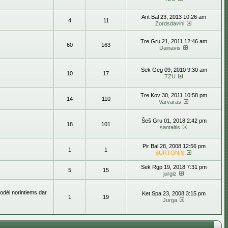
Ant Bal 23, 2013 10:26 am
4
11
Zordsdavini
Tre Gru 21, 2011 12:46 am
60
163
Dainavis
Sek Geg 09, 2010 9:30 am
10
17
TZU
Tre Kov 30, 2011 10:58 pm
14
110
Varvaras
Šeš Gru 01, 2018 2:42 pm
18
101
santaitis
Pir Bal 28, 2008 12:56 pm
1
1
BURTONIS
Sek Rgp 19, 2018 7:31 pm
5
15
jurgiz
todėl norintiems dar
Ket Spa 23, 2008 3:15 pm
1
19
Jurga