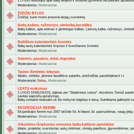
2 LYGIO diskusijos apie baltų tikėjimo ir dvasinio gyvenimo bei patirties apraiškas,
Moderatorius:
Moderatoriai
ŽODŽIŲ BYLOS
Žodžiai, kurie mums praveria langą į suvokimą
Baltų kalbos, rašmenys, simboliai,heraldika
Baltų kalbos, apie artimas ir giminingas kalbas. Lietuvių kalba, rašmenys, simbolia
Moderatorius:
Moderatoriai
Baltiškos kalendorinės šventės
Baltų tautų kalendorinės švęstos ir švenčiamos šventės
Moderatorius:
Moderatoriai
Sakmės, pasakos, mitai, legendos
Moderatorius:
Moderatoriai
Tautos išminties lobynas
Mįslės, minklės, įdomios liaudiškos patarlės, priežodžiai, pastebėjimai ir t.t.
Moderatoriai:
Baltas
,
Moderatoriai
LEATŲ mokymas
2 LYGIO DISKUSIJOS. Įėjimas per "Sidabrinius vartus". Anzelmos Tamūž pateiktas 
savitas papročių aprašymas.
Baltų svetainė neatsako už šio mokymo teiginius ir tiesą. Suteikiama galimybė sus
EKSPEDICIJA NERIMI
Ekspedicijos Nerimi nuo 2007 birželio 5d. iki liepos 3d. pasiruošimas, naujų įdėj
Moderatorius:
Moderatoriai
Atkurkime išnykusius senosios baltų kultūros paminklus
Įdėjos, projektai, svarstymai, aukų rinkimas, rėmėjų paieškos, įgyvendinimas, pašv
Moderatorius:
Moderatoriai