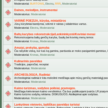
Moderatoriai:
BURTONIS
,
Electra
,
RRR
,
Moderatoriai
Dainos, melodijos, instrumentai
Moderatorius:
Moderatoriai
VARINĖ POEZIJA, kūryba, miniatiūros
Jūsų kūrybiniai bandymai, sėkmė ir raktas į sidabrinius vartus.
Moderatoriai:
Electra
,
Moderatoriai
Baltų karybos rekonstrukcija/Lankininkystė/Koviniai menai
Rekonstruojama baltų genčių karyba, šaulių bei kovinių menų temos
Moderatoriai:
Kronas
,
Moderatoriai
Amatai, prekyba, gamyba
Čia rašykite viską, kur kas ką gamina, parduoda ar moko pasigaminti gaminius, kur
Moderatoriai:
Kronas
,
Moderatoriai
Kulinarinis paveldas
Tradicijos, papročiai, receptai
Moderatorius:
Moderatoriai
ARCHEOLOGIJA, Radiniai
Archeologiniai radiniai ir kita mokslinė medžiaga apie mūsų genčių materialųjį pave
Moderatorius:
Moderatoriai
Kaimo turizmas, sodybos poilsiui, pramogos.
Medžiaga kiekvienam kaimo verslininkui. Čia bus publikuojami įvairūs LR įstatymai be
Kaimo turizmo sodybų reklama. DISKUSIJOS. Atsiliepimai apie sodybas.
Moderatorius:
Moderatoriai
Lankytinos vietovės, baltiškas paveldas turistui
Įvairios vietovės Lietuvoje, Latvijoje, Baltarusijoje, Lenkijoje ir kitur, kur siejama 