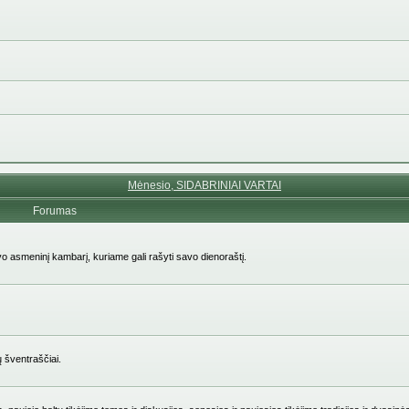
Mėnesio, SIDABRINIAI VARTAI
Forumas
avo asmeninį kambarį, kuriame gali rašyti savo dienoraštį.
ų šventraščiai.