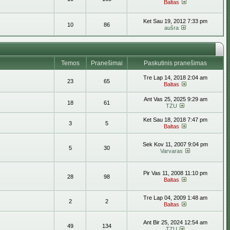
Baltas
Ket Sau 19, 2012 7:33 pm
10
86
aušra
Temos
Pranešimai
Paskutinis pranešimas
Tre Lap 14, 2018 2:04 am
23
65
Baltas
Ant Vas 25, 2025 9:29 am
18
61
TZU
Ket Sau 18, 2018 7:47 pm
3
5
Baltas
Sek Kov 11, 2007 9:04 pm
5
30
Varvaras
Pir Vas 11, 2008 11:10 pm
28
98
Baltas
Tre Lap 04, 2009 1:48 am
2
2
Baltas
Ant Bir 25, 2024 12:54 am
49
134
TZU