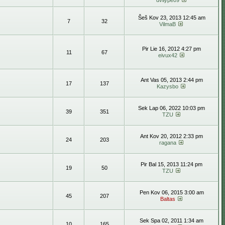
dvilype09
Šeš Kov 23, 2013 12:45 am
7
32
VilmaB
Pir Lie 16, 2012 4:27 pm
11
67
eivux42
Ant Vas 05, 2013 2:44 pm
17
137
Kazysbo
Sek Lap 06, 2022 10:03 pm
39
351
TZU
Ant Kov 20, 2012 2:33 pm
24
203
ragana
Pir Bal 15, 2013 11:24 pm
19
50
TZU
Pen Kov 06, 2015 3:00 am
45
207
Baltas
Sek Spa 02, 2011 1:34 am
10
165