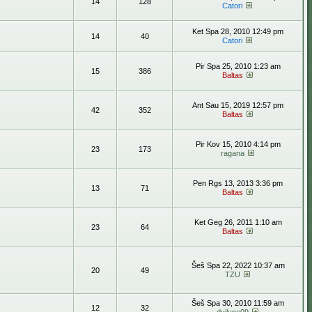
14
128
Catori
Ket Spa 28, 2010 12:49 pm
14
40
Catori
Pir Spa 25, 2010 1:23 am
15
386
Baltas
Ant Sau 15, 2019 12:57 pm
42
352
Baltas
Pir Kov 15, 2010 4:14 pm
23
173
ragana
Pen Rgs 13, 2013 3:36 pm
13
71
Baltas
Ket Geg 26, 2011 1:10 am
23
64
Baltas
Šeš Spa 22, 2022 10:37 am
20
49
TZU
Šeš Spa 30, 2010 11:59 am
12
32