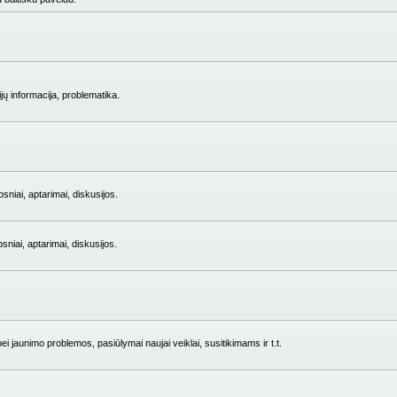
jų informacija, problematika.
niai, aptarimai, diskusijos.
iai, aptarimai, diskusijos.
i jaunimo problemos, pasiūlymai naujai veiklai, susitikimams ir t.t.