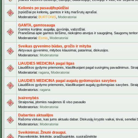
Kelionės po pasaulį/Ispūdžiai
Įspūdžiai po kelionių, gamtos ir kitų maršrutų aprašai.
Moderatoriai:
BURTONIS
,
Moderatoriai
GAMTA, gamtosauga
Gamtos kurijina: augalija, gyvūnija, vabzdžiai.
Pranešimai apie gamtos teršimo, niokojimo atvejus ir saugojimą. Saugomų teritori
Moderatoriai:
Esmis
,
Moderatoriai
Sveikas gyvenimo būdas, grožis ir mityba
Aktyvaus gyvenimo, mitybos klausimai, patarimai, diskusijos.
Moderatorius:
Moderatoriai
LIAUDIES MEDICINA pagal ligas
Liaudiškos gydymo priemonės, klasifikuojant pagal susirgimų pavadinimus. Straips
Moderatoriai:
ragana
,
Moderatoriai
LIAUDIES MEDICINA pagal augalų gydomąsias savybes
Liaudiškos gydymo priemonės, klasifikuojant augalų gydomąsias savybes. Straipsn
Moderatorius:
ragana
Įvairenybės
Straipsniai, įdomios naujienos iš viso pasaulio
Moderatorius:
Moderatoriai
Dabarties aktualijos
Rašoma viskas, kas jums aktualu dabar. Diskusijų kryptis vaikai, tėvai, seneliai be
Moderatorius:
Moderatoriai
Sveikinimai. Žinutė draugui.
Pasveikinkite, linkėkite, pradžiuginkite, susirašinėkite