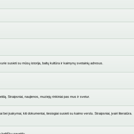
ie susieti su mūsų istorija, baltų kultūra ir kaimynų svetainių adresus.
ldą. Straipsniai, naujienos, muziejų rinkiniai pas mus ir svetur.
i įsakymai, kiti dokumentai, tiesiogiai susieti su kaimo verslu. Straipsniai, įvairi literatūra.
su baltišku paveldu.