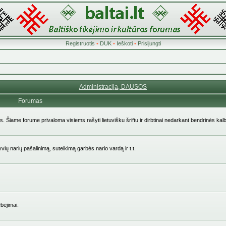
Registruotis
•
DUK
•
Ieškoti
•
Prisijungti
Administracija, DAUSOS
Forumas
ės. Šiame forume privaloma visiems rašyti lietuvišku šriftu ir dirbtinai nedarkant bendrinės kal
yvių narių pašalinimą, suteikimą garbės nario vardą ir t.t.
bėjimai.