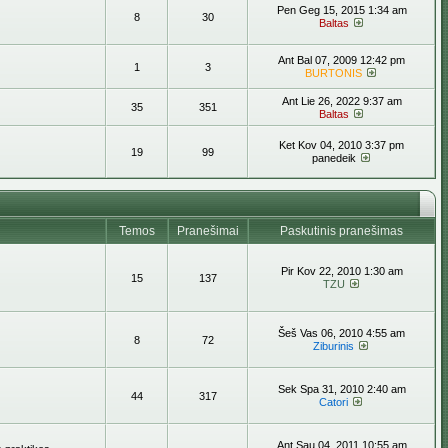
Pen Geg 15, 2015 1:34 am
8
30
Baltas
Ant Bal 07, 2009 12:42 pm
1
3
BURTONIS
Ant Lie 26, 2022 9:37 am
35
351
Baltas
Ket Kov 04, 2010 3:37 pm
19
99
panedeik
Temos
Pranešimai
Paskutinis pranešimas
Pir Kov 22, 2010 1:30 am
15
137
TZU
Šeš Vas 06, 2010 4:55 am
8
72
Ziburinis
Sek Spa 31, 2010 2:40 am
44
317
Catori
Ant Sau 04, 2011 10:55 am