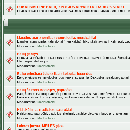
POKALBIAI PRIE BALTŲ ŽINYČIOS APVALIOJO DARNOS STALO
Realūs pokalbiai realiame laike apie dvasinius ir kultūrinius dalykus. Aptarimai, d
Liaudies astronomija,meteorologija, metskaitliai
Liaudies astronomija, kalendoriai (metskaitliai), laiko skaičiavimai ir kiti matai. Lia
Moderatorius:
Moderatoriai
Baltų gentys
Lietuviai, aukštaičiai, sėliai, prūsai, kuršiai, jotvingiai, skalviai, žemgaliai, žem
Medžiagos, diskusijos.
Moderatorius:
Moderatoriai
Baltų priešistorė, istorija, mitologija, legendos
Baltų priešistorės, mitologijos duomenys, straipsniai.Diskusijos, straipsnių aptari
Moderatorius:
Moderatoriai
Baltų šeimos tradicijos, papročiai
Baltų šeimos tradicijų, papročių tematikos.Vardai.Vestuvės, krikštynos, laidotuvė
Baltiškos etnokultūros ypatybės, raiška seniau ir dabar. Straipsniai, diskusijos.
Moderatorius:
Moderatoriai
Kiti tikėjimai, tradicijos, papročiai
Įvairių tautų papročiai, tradicijos, tikėjimai, pasiekę Lietuvą ir buvo ar yra tęsiami.
Moderatorius:
Moderatoriai
Laimos juosta, MEILĖS gijos
Žmogaus laimė-didžioji Meilė.