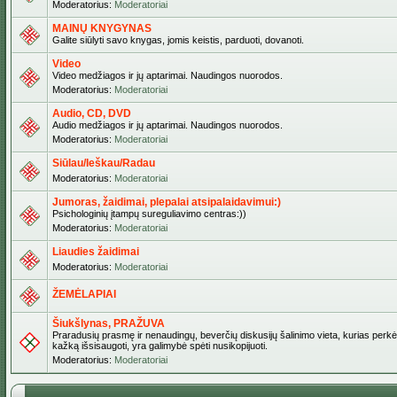
Moderatorius:
Moderatoriai
MAINŲ KNYGYNAS
Galite siūlyti savo knygas, jomis keistis, parduoti, dovanoti.
Video
Video medžiagos ir jų aptarimai. Naudingos nuorodos.
Moderatorius:
Moderatoriai
Audio, CD, DVD
Audio medžiagos ir jų aptarimai. Naudingos nuorodos.
Moderatorius:
Moderatoriai
Siūlau/Ieškau/Radau
Moderatorius:
Moderatoriai
Jumoras, žaidimai, plepalai atsipalaidavimui:)
Psichologinių įtampų sureguliavimo centras:))
Moderatorius:
Moderatoriai
Liaudies žaidimai
Moderatorius:
Moderatoriai
ŽEMĖLAPIAI
Šiukšlynas, PRAŽUVA
Praradusių prasmę ir nenaudingų, beverčių diskusijų šalinimo vieta, kurias perkėl
kažką išsisaugoti, yra galimybė spėti nusikopijuoti.
Moderatorius:
Moderatoriai