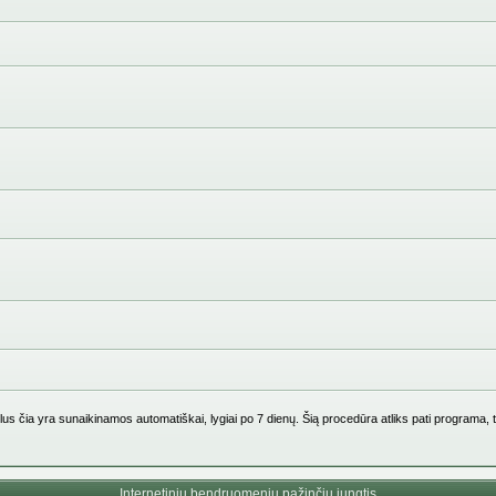
us čia yra sunaikinamos automatiškai, lygiai po 7 dienų. Šią procedūra atliks pati programa, 
Internetinių bendruomenių pažinčių jungtis