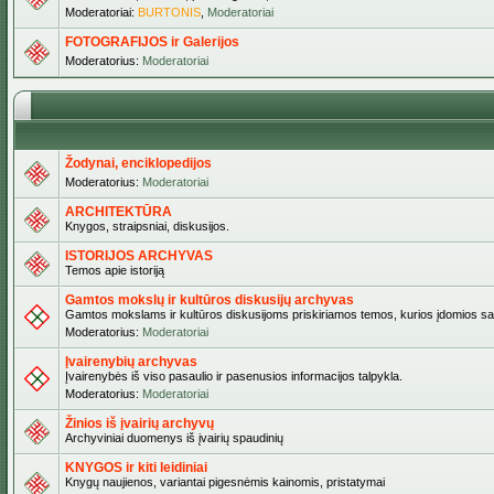
Moderatoriai:
BURTONIS
,
Moderatoriai
FOTOGRAFIJOS ir Galerijos
Moderatorius:
Moderatoriai
Žodynai, enciklopedijos
Moderatorius:
Moderatoriai
ARCHITEKTŪRA
Knygos, straipsniai, diskusijos.
ISTORIJOS ARCHYVAS
Temos apie istoriją
Gamtos mokslų ir kultūros diskusijų archyvas
Gamtos mokslams ir kultūros diskusijoms priskiriamos temos, kurios įdomios sa
Moderatorius:
Moderatoriai
Įvairenybių archyvas
Įvairenybės iš viso pasaulio ir pasenusios informacijos talpykla.
Moderatorius:
Moderatoriai
Žinios iš įvairių archyvų
Archyviniai duomenys iš įvairių spaudinių
KNYGOS ir kiti leidiniai
Knygų naujienos, variantai pigesnėmis kainomis, pristatymai