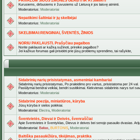
PRIVALOM ŠIUOS ŽMONES GERBTI IR ATSIMINTI
Kurusiems, dirbusiems ir žuvusiems už Lietuvą ir jos laisvę atminti.
Moderatorius:
Moderatoriai
Nepatikimi šaltiniai ir jų skelbėjai
Moderatorius:
Moderatoriai
SKELBIMAI:RENGINIAI, ŠVENTĖS, ŽINIOS
NORIU PAKLAUSTI. Prašyčiau pagalbos
Norite paklausti ar kažką sužinoti, prireikė pagalbos?
Jei kažkuo forumas gali prisidėti prie jūsų problemų sprendimo, tai rašykite,
Sidabrinių narių prisistatymas, asmeniniai kambariai
Sidabrinių narių prisistatymas, Po praleidimo pro vartus, prisistatoma per 24 val.
Pasiūlymai bendrai veiklai, bendri susitikimai. Kiekvienas sidabrinis narys turi s
Moderatorius:
Moderatoriai
Sidabrinė poezija, miniatiūros, kūryba
Jūsų kūryba ir sielos polėkiai.
Moderatoriai:
Electra
,
Moderatoriai
Šventvietės, Dievai ir Deivės, švenraščiai
Apie šventvietes ir šventyklas, Dievus ir deives bei senojo pasaulio dvasias. Arij
Moderatoriai:
Baltas
,
BURTONIS
,
Moderatoriai
Baltiška pasaulėžiūra, tikėjimas, praktika