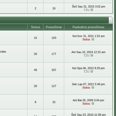
Šeš Sau 31, 2015 3:02 pm
2
16
TZU
Temos
Pranešimai
Paskutinis pranešimas
Ket Kov 31, 2011 1:53 am
15
103
Baltas
ardan.
Ant Sau 16, 2024 12:22 am
20
177
TZU
Ket Spa 06, 2022 8:29 pm
45
337
TZU
Sek Lap 07, 2021 5:49 pm
20
127
Baltas
Ant Bal 28, 2009 3:04 pm
8
15
Baltas
Šeš Sau 23, 2010 11:38 pm