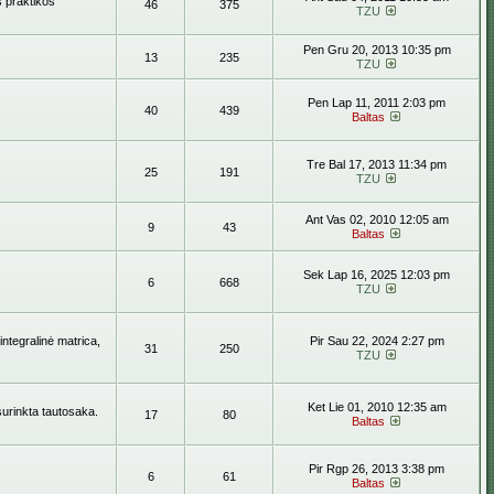
s praktikos
46
375
TZU
Pen Gru 20, 2013 10:35 pm
13
235
TZU
Pen Lap 11, 2011 2:03 pm
40
439
Baltas
Tre Bal 17, 2013 11:34 pm
25
191
TZU
Ant Vas 02, 2010 12:05 am
9
43
Baltas
Sek Lap 16, 2025 12:03 pm
6
668
TZU
ntegralinė matrica,
Pir Sau 22, 2024 2:27 pm
31
250
TZU
Ket Lie 01, 2010 12:35 am
surinkta tautosaka.
17
80
Baltas
Pir Rgp 26, 2013 3:38 pm
6
61
Baltas