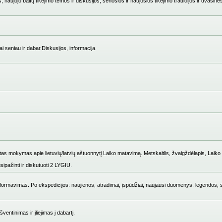
 naujojo baltų tikėjimo temos ir diskusijos, senosios ir naujosios tikėjimo tradicijos ir dvasinė
i seniau ir dabar.Diskusijos, informacija.
mokymas apie lietuvių/latvių aštuonnytį Laiko matavimą. Metskaitlis, žvaigždėlapis, Laiko i
ipažinti ir diskutuoti 2 LYGIU.
ų formavimas. Po ekspedicijos: naujienos, atradimai, įspūdžiai, naujausi duomenys, legendos, 
entinimas ir įliejimas į dabartį.