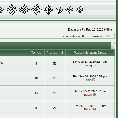
Dabar yra Pir Rgp 10, 2026 6:58 am
Visos datos yra UTC + 2 valandos [
DST
]
Temos
Pranešimai
Paskutinis pranešimas
Ket Geg 13, 2010 2:37 pm
bos.
5
51
country
Pen Sau 26, 2018 8:52 pm
16
516
Rikis
Ket Bir 25, 2020 7:32 pm
13
229
Baltas
Tre Bal 10, 2013 3:18 pm
5
21
Baltas