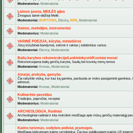
Moderatorius:
Moderatoriai
Laimos juosta, MEILĖS gijos
Žmogaus laimė-didžioji Meilė.
Moderatoriai:
BURTONIS
,
Electra
,
RRR
,
Moderatoriai
Dainos, melodijos, instrumentai
Moderatorius:
Moderatoriai
VARINĖ POEZIJA, kūryba, miniatiūros
Jūsų kūrybiniai bandymai, sėkmė ir raktas į sidabrinius vartus.
Moderatoriai:
Electra
,
Moderatoriai
Baltų karybos rekonstrukcija/Lankininkystė/Koviniai menai
Rekonstruojama baltų genčių karyba, šaulių bei kovinių menų temos
Moderatoriai:
Kronas
,
Moderatoriai
Amatai, prekyba, gamyba
Čia rašykite viską, kur kas ką gamina, parduoda ar moko pasigaminti gaminius, kur
adresus.
Moderatoriai:
Kronas
,
Moderatoriai
Kulinarinis paveldas
Tradicijos, papročiai, receptai
Moderatorius:
Moderatoriai
ARCHEOLOGIJA, Radiniai
Archeologiniai radiniai ir kita mokslinė medžiaga apie mūsų genčių materialųjį pave
Moderatorius:
Moderatoriai
Kaimo turizmas, sodybos poilsiui, pramogos.
Medžiaga kiekvienam kaimo verslininkui. Čia bus publikuojami įvairūs LR įstatymai