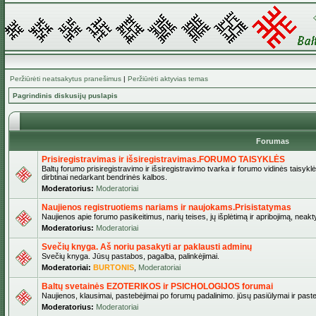
Peržiūrėti neatsakytus pranešimus
|
Peržiūrėti aktyvias temas
Pagrindinis diskusijų puslapis
Forumas
Prisiregistravimas ir išsiregistravimas.FORUMO TAISYKLĖS
Baltų forumo prisiregistravimo ir išsiregistravimo tvarka ir forumo vidinės taisykl
dirbtinai nedarkant bendrinės kalbos.
Moderatorius:
Moderatoriai
Naujienos registruotiems nariams ir naujokams.Prisistatymas
Naujienos apie forumo pasikeitimus, narių teises, jų išplėtimą ir apribojimą, neakt
Moderatorius:
Moderatoriai
Svečių knyga. Aš noriu pasakyti ar paklausti adminų
Svečių knyga. Jūsų pastabos, pagalba, palinkėjimai.
Moderatoriai:
BURTONIS
,
Moderatoriai
Baltų svetainės EZOTERIKOS ir PSICHOLOGIJOS forumai
Naujienos, klausimai, pastebėjimai po forumų padalinimo. jūsų pasiūlymai ir paste
Moderatorius:
Moderatoriai