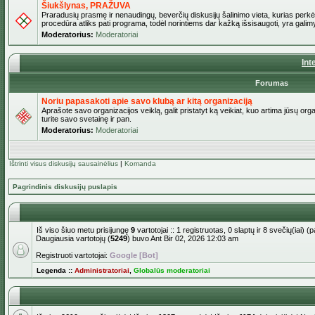
Šiukšlynas, PRAŽUVA
Praradusių prasmę ir nenaudingų, beverčių diskusijų šalinimo vieta, kurias perkėl
procedūra atliks pati programa, todėl norintiems dar kažką išsisaugoti, yra galimy
Moderatorius:
Moderatoriai
Int
Forumas
Noriu papasakoti apie savo klubą ar kitą organizaciją
Aprašote savo organizacijos veiklą, galit pristatyt ką veikiat, kuo artima jūsų org
turite savo svetainę ir pan.
Moderatorius:
Moderatoriai
Ištrinti visus diskusijų sausainėlius
|
Komanda
Pagrindinis diskusijų puslapis
Iš viso šiuo metu prisijungę
9
vartotojai :: 1 registruotas, 0 slaptų ir 8 svečių(iai)
Daugiausia vartotojų (
5249
) buvo Ant Bir 02, 2026 12:03 am
Registruoti vartotojai:
Google [Bot]
Legenda ::
Administratoriai
,
Globalūs moderatoriai