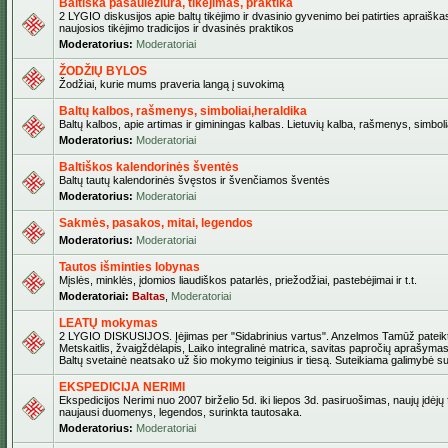
Baltiška pasaulėžiūra, tikėjimas, praktika
2 LYGIO diskusijos apie baltų tikėjimo ir dvasinio gyvenimo bei patirties apraiškas
naujosios tikėjimo tradicijos ir dvasinės praktikos
Moderatorius:
Moderatoriai
ŽODŽIŲ BYLOS
Žodžiai, kurie mums praveria langą į suvokimą
Baltų kalbos, rašmenys, simboliai,heraldika
Baltų kalbos, apie artimas ir giminingas kalbas. Lietuvių kalba, rašmenys, simbolia
Moderatorius:
Moderatoriai
Baltiškos kalendorinės šventės
Baltų tautų kalendorinės švęstos ir švenčiamos šventės
Moderatorius:
Moderatoriai
Sakmės, pasakos, mitai, legendos
Moderatorius:
Moderatoriai
Tautos išminties lobynas
Mįslės, minklės, įdomios liaudiškos patarlės, priežodžiai, pastebėjimai ir t.t.
Moderatoriai:
Baltas
,
Moderatoriai
LEATŲ mokymas
2 LYGIO DISKUSIJOS. Įėjimas per "Sidabrinius vartus". Anzelmos Tamūž pateikta
Metskaitlis, žvaigždėlapis, Laiko integralinė matrica, savitas papročių aprašymas
Baltų svetainė neatsako už šio mokymo teiginius ir tiesą. Suteikiama galimybė sus
EKSPEDICIJA NERIMI
Ekspedicijos Nerimi nuo 2007 birželio 5d. iki liepos 3d. pasiruošimas, naujų įdėjų
naujausi duomenys, legendos, surinkta tautosaka.
Moderatorius:
Moderatoriai