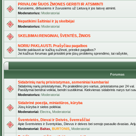
PRIVALOM ŠIUOS ŽMONES GERBTI IR ATSIMINTI
Kurusiems, dirbusiems ir žuvusiems už Lietuvą ir jos laisvę atminti.
Moderatorius:
Moderatoriai
Nepatikimi šaltiniai ir jų skelbėjai
Moderatorius:
Moderatoriai
SKELBIMAI:RENGINIAI, ŠVENTĖS, ŽINIOS
NORIU PAKLAUSTI. Prašyčiau pagalbos
Norite paklausti ar kažką sužinoti, prireikė pagalbos?
Jei kažkuo forumas gali prisidėti prie jūsų problemų sprendimo, tai rašykite,
Forumas
Sidabrinių narių prisistatymas, asmeniniai kambariai
Sidabrinių narių prisistatymas, Po praleidimo pro vartus, prisistatoma per 24 val.
Pasiūlymai bendrai veiklai, bendri susitikimai. Kiekvienas sidabrinis narys turi s
Moderatorius:
Moderatoriai
Sidabrinė poezija, miniatiūros, kūryba
Jūsų kūryba ir sielos polėkiai.
Moderatoriai:
Electra
,
Moderatoriai
Šventvietės, Dievai ir Deivės, švenraščiai
Apie šventvietes ir šventyklas, Dievus ir deives bei senojo pasaulio dvasias. Arij
Moderatoriai:
Baltas
,
BURTONIS
,
Moderatoriai