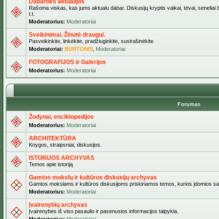
Dabarties aktualijos
Rašoma viskas, kas jums aktualu dabar. Diskusijų kryptis vaikai, tėvai, seneliai b
t.t.
Moderatorius:
Moderatoriai
Sveikinimai. Žinutė draugui.
Pasveikinkite, linkėkite, pradžiuginkite, susirašinėkite
Moderatoriai:
BURTONIS
,
Moderatoriai
FOTOGRAFIJOS ir Galerijos
Moderatorius:
Moderatoriai
Forumas
Žodynai, enciklopedijos
Moderatorius:
Moderatoriai
ARCHITEKTŪRA
Knygos, straipsniai, diskusijos.
ISTORIJOS ARCHYVAS
Temos apie istoriją
Gamtos mokslų ir kultūros diskusijų archyvas
Gamtos mokslams ir kultūros diskusijoms priskiriamos temos, kurios įdomios sa
Moderatorius:
Moderatoriai
Įvairenybių archyvas
Įvairenybės iš viso pasaulio ir pasenusios informacijos talpykla.