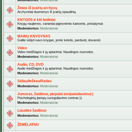
Moderatorius:
Moderatoriai
Žinios iš įvairių archyvų
Archyviniai duomenys iš įvairių spaudinių
KNYGOS ir kiti leidiniai
Knygų naujienos, variantai pigesnėmis kainomis, pristatymai
Moderatorius:
Moderatoriai
MAINŲ KNYGYNAS
Galite siūlyti savo knygas, jomis keistis, parduoti, dovanoti.
Video
Video medžiagos ir jų aptarimai. Naudingos nuorodos.
Moderatorius:
Moderatoriai
Audio, CD, DVD
Audio medžiagos ir jų aptarimai. Naudingos nuorodos.
Moderatorius:
Moderatoriai
Siūlau/Ieškau/Radau
Moderatorius:
Moderatoriai
Jumoras, žaidimai, plepalai atsipalaidavimui:)
Psichologinių įtampų sureguliavimo centras:))
Moderatorius:
Moderatoriai
Liaudies žaidimai
Moderatorius:
Moderatoriai
ŽEMĖLAPIAI