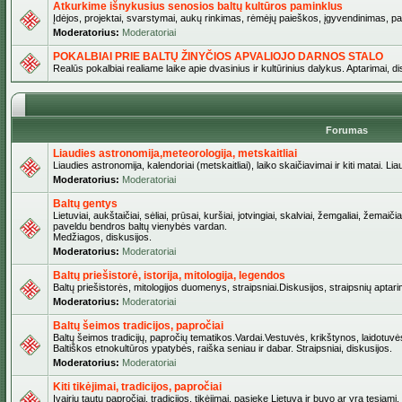
Atkurkime išnykusius senosios baltų kultūros paminklus
Įdėjos, projektai, svarstymai, aukų rinkimas, rėmėjų paieškos, įgyvendinimas, pašv
Moderatorius:
Moderatoriai
POKALBIAI PRIE BALTŲ ŽINYČIOS APVALIOJO DARNOS STALO
Realūs pokalbiai realiame laike apie dvasinius ir kultūrinius dalykus. Aptarimai, d
Forumas
Liaudies astronomija,meteorologija, metskaitliai
Liaudies astronomija, kalendoriai (metskaitliai), laiko skaičiavimai ir kiti matai. Lia
Moderatorius:
Moderatoriai
Baltų gentys
Lietuviai, aukštaičiai, sėliai, prūsai, kuršiai, jotvingiai, skalviai, žemgaliai, žemai
paveldu bendros baltų vienybės vardan.
Medžiagos, diskusijos.
Moderatorius:
Moderatoriai
Baltų priešistorė, istorija, mitologija, legendos
Baltų priešistorės, mitologijos duomenys, straipsniai.Diskusijos, straipsnių aptari
Moderatorius:
Moderatoriai
Baltų šeimos tradicijos, papročiai
Baltų šeimos tradicijų, papročių tematikos.Vardai.Vestuvės, krikštynos, laidotuvė
Baltiškos etnokultūros ypatybės, raiška seniau ir dabar. Straipsniai, diskusijos.
Moderatorius:
Moderatoriai
Kiti tikėjimai, tradicijos, papročiai
Įvairių tautų papročiai, tradicijos, tikėjimai, pasiekę Lietuvą ir buvo ar yra tęsiami.