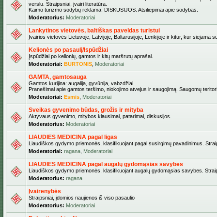
verslu. Straipsniai, įvairi literatūra.
Kaimo turizmo sodybų reklama. DISKUSIJOS. Atsiliepimai apie sodybas.
Moderatorius:
Moderatoriai
Lankytinos vietovės, baltiškas paveldas turistui
Įvairios vietovės Lietuvoje, Latvijoje, Baltarusijoje, Lenkijoje ir kitur, kur siejama 
Kelionės po pasaulį/Ispūdžiai
Įspūdžiai po kelionių, gamtos ir kitų maršrutų aprašai.
Moderatoriai:
BURTONIS
,
Moderatoriai
GAMTA, gamtosauga
Gamtos kurijina: augalija, gyvūnija, vabzdžiai.
Pranešimai apie gamtos teršimo, niokojimo atvejus ir saugojimą. Saugomų teritori
Moderatoriai:
Esmis
,
Moderatoriai
Sveikas gyvenimo būdas, grožis ir mityba
Aktyvaus gyvenimo, mitybos klausimai, patarimai, diskusijos.
Moderatorius:
Moderatoriai
LIAUDIES MEDICINA pagal ligas
Liaudiškos gydymo priemonės, klasifikuojant pagal susirgimų pavadinimus. Straips
Moderatoriai:
ragana
,
Moderatoriai
LIAUDIES MEDICINA pagal augalų gydomąsias savybes
Liaudiškos gydymo priemonės, klasifikuojant augalų gydomąsias savybes. Straipsn
Moderatorius:
ragana
Įvairenybės
Straipsniai, įdomios naujienos iš viso pasaulio
Moderatorius:
Moderatoriai