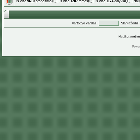
Iš viso
9610
pranešimai(ų) | Iš viso
1207
temos(ų) | Iš viso
1174
dalyviai(ių) | Na
Vartotojo vardas:
Slaptažodis:
Nauji pranešim
Powe