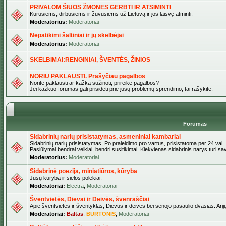
PRIVALOM ŠIUOS ŽMONES GERBTI IR ATSIMINTI
Kurusiems, dirbusiems ir žuvusiems už Lietuvą ir jos laisvę atminti.
Moderatorius:
Moderatoriai
Nepatikimi šaltiniai ir jų skelbėjai
Moderatorius:
Moderatoriai
SKELBIMAI:RENGINIAI, ŠVENTĖS, ŽINIOS
NORIU PAKLAUSTI. Prašyčiau pagalbos
Norite paklausti ar kažką sužinoti, prireikė pagalbos?
Jei kažkuo forumas gali prisidėti prie jūsų problemų sprendimo, tai rašykite,
Forumas
Sidabrinių narių prisistatymas, asmeniniai kambariai
Sidabrinių narių prisistatymas, Po praleidimo pro vartus, prisistatoma per 24 val.
Pasiūlymai bendrai veiklai, bendri susitikimai. Kiekvienas sidabrinis narys turi s
Moderatorius:
Moderatoriai
Sidabrinė poezija, miniatiūros, kūryba
Jūsų kūryba ir sielos polėkiai.
Moderatoriai:
Electra
,
Moderatoriai
Šventvietės, Dievai ir Deivės, švenraščiai
Apie šventvietes ir šventyklas, Dievus ir deives bei senojo pasaulio dvasias. Arij
Moderatoriai:
Baltas
,
BURTONIS
,
Moderatoriai