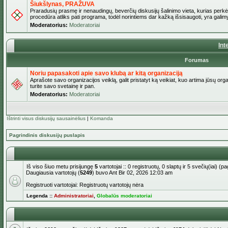
Šiukšlynas, PRAŽUVA
Praradusių prasmę ir nenaudingų, beverčių diskusijų šalinimo vieta, kurias perkėl
procedūra atliks pati programa, todėl norintiems dar kažką išsisaugoti, yra galimy
Moderatorius:
Moderatoriai
Int
Forumas
Noriu papasakoti apie savo klubą ar kitą organizaciją
Aprašote savo organizacijos veiklą, galit pristatyt ką veikiat, kuo artima jūsų org
turite savo svetainę ir pan.
Moderatorius:
Moderatoriai
Ištrinti visus diskusijų sausainėlius
|
Komanda
Pagrindinis diskusijų puslapis
Iš viso šiuo metu prisijungę
5
vartotojai :: 0 registruotų, 0 slaptų ir 5 svečių(iai) 
Daugiausia vartotojų (
5249
) buvo Ant Bir 02, 2026 12:03 am
Registruoti vartotojai: Registruotų vartotojų nėra
Legenda ::
Administratoriai
,
Globalūs moderatoriai