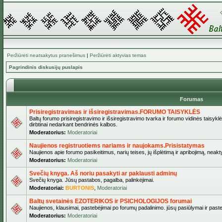
Peržiūrėti neatsakytus pranešimus
|
Peržiūrėti aktyvias temas
Pagrindinis diskusijų puslapis
Forumas
Prisiregistravimas ir išsiregistravimas.FORUMO TAISYKLĖS
Baltų forumo prisiregistravimo ir išsiregistravimo tvarka ir forumo vidinės taisykl
dirbtinai nedarkant bendrinės kalbos.
Moderatorius:
Moderatoriai
Naujienos registruotiems nariams ir naujokams.Prisistatymas
Naujienos apie forumo pasikeitimus, narių teises, jų išplėtimą ir apribojimą, neakt
Moderatorius:
Moderatoriai
Svečių knyga. Aš noriu pasakyti ar paklausti adminų
Svečių knyga. Jūsų pastabos, pagalba, palinkėjimai.
Moderatoriai:
BURTONIS
,
Moderatoriai
Baltų svetainės EZOTERIKOS ir PSICHOLOGIJOS forumai
Naujienos, klausimai, pastebėjimai po forumų padalinimo. jūsų pasiūlymai ir paste
Moderatorius:
Moderatoriai