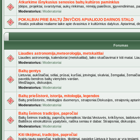
Atkurkime išnykusius senosios baltų kultūros paminklus
Įdėjos, projektai, svarstymai, aukų rinkimas, rėmėjų paieškos, įgyvendinimas, pašv
Moderatorius:
Moderatoriai
POKALBIAI PRIE BALTŲ ŽINYČIOS APVALIOJO DARNOS STALO
Realūs pokalbiai realiame laike apie dvasinius ir kultūrinius dalykus. Aptarimai, d
Forumas
Liaudies astronomija,meteorologija, metskaitliai
Liaudies astronomija, kalendoriai (metskaitliai), laiko skaičiavimai ir kiti matai. Lia
Moderatorius:
Moderatoriai
Baltų gentys
Lietuviai, aukštaičiai, sėliai, prūsai, kuršiai, jotvingiai, skalviai, žemgaliai, žemai
paveldu bendros baltų vienybės vardan.
Medžiagos, diskusijos.
Moderatorius:
Moderatoriai
Baltų priešistorė, istorija, mitologija, legendos
Baltų priešistorės, mitologijos duomenys, straipsniai.Diskusijos, straipsnių aptari
Moderatorius:
Moderatoriai
Baltų šeimos tradicijos, papročiai
Baltų šeimos tradicijų, papročių tematikos.Vardai.Vestuvės, krikštynos, laidotuvė
Baltiškos etnokultūros ypatybės, raiška seniau ir dabar. Straipsniai, diskusijos.
Moderatorius:
Moderatoriai
Kiti tikėjimai, tradicijos, papročiai
Įvairių tautų papročiai, tradicijos, tikėjimai, pasiekę Lietuvą ir buvo ar yra tęsiami.