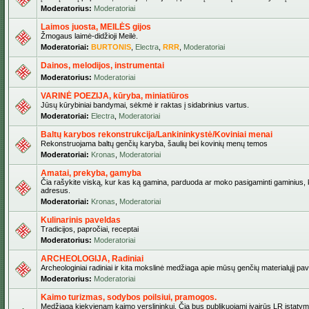
Moderatorius:
Moderatoriai
Laimos juosta, MEILĖS gijos
Žmogaus laimė-didžioji Meilė.
Moderatoriai:
BURTONIS
,
Electra
,
RRR
,
Moderatoriai
Dainos, melodijos, instrumentai
Moderatorius:
Moderatoriai
VARINĖ POEZIJA, kūryba, miniatiūros
Jūsų kūrybiniai bandymai, sėkmė ir raktas į sidabrinius vartus.
Moderatoriai:
Electra
,
Moderatoriai
Baltų karybos rekonstrukcija/Lankininkystė/Koviniai menai
Rekonstruojama baltų genčių karyba, šaulių bei kovinių menų temos
Moderatoriai:
Kronas
,
Moderatoriai
Amatai, prekyba, gamyba
Čia rašykite viską, kur kas ką gamina, parduoda ar moko pasigaminti gaminius, kur
adresus.
Moderatoriai:
Kronas
,
Moderatoriai
Kulinarinis paveldas
Tradicijos, papročiai, receptai
Moderatorius:
Moderatoriai
ARCHEOLOGIJA, Radiniai
Archeologiniai radiniai ir kita mokslinė medžiaga apie mūsų genčių materialųjį pave
Moderatorius:
Moderatoriai
Kaimo turizmas, sodybos poilsiui, pramogos.
Medžiaga kiekvienam kaimo verslininkui. Čia bus publikuojami įvairūs LR įstatymai