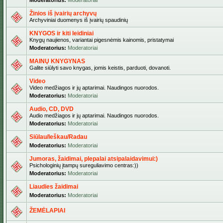
Moderatorius:
Moderatoriai
Žinios iš įvairių archyvų
Archyviniai duomenys iš įvairių spaudinių
KNYGOS ir kiti leidiniai
Knygų naujienos, variantai pigesnėmis kainomis, pristatymai
Moderatorius:
Moderatoriai
MAINŲ KNYGYNAS
Galite siūlyti savo knygas, jomis keistis, parduoti, dovanoti.
Video
Video medžiagos ir jų aptarimai. Naudingos nuorodos.
Moderatorius:
Moderatoriai
Audio, CD, DVD
Audio medžiagos ir jų aptarimai. Naudingos nuorodos.
Moderatorius:
Moderatoriai
Siūlau/Ieškau/Radau
Moderatorius:
Moderatoriai
Jumoras, žaidimai, plepalai atsipalaidavimui:)
Psichologinių įtampų sureguliavimo centras:))
Moderatorius:
Moderatoriai
Liaudies žaidimai
Moderatorius:
Moderatoriai
ŽEMĖLAPIAI