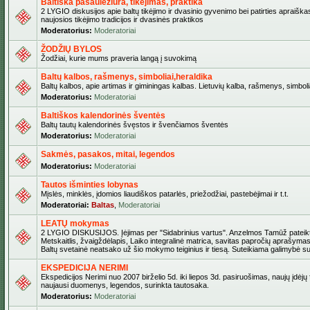
Baltiška pasaulėžiūra, tikėjimas, praktika
2 LYGIO diskusijos apie baltų tikėjimo ir dvasinio gyvenimo bei patirties apraiškas
naujosios tikėjimo tradicijos ir dvasinės praktikos
Moderatorius:
Moderatoriai
ŽODŽIŲ BYLOS
Žodžiai, kurie mums praveria langą į suvokimą
Baltų kalbos, rašmenys, simboliai,heraldika
Baltų kalbos, apie artimas ir giminingas kalbas. Lietuvių kalba, rašmenys, simbolia
Moderatorius:
Moderatoriai
Baltiškos kalendorinės šventės
Baltų tautų kalendorinės švęstos ir švenčiamos šventės
Moderatorius:
Moderatoriai
Sakmės, pasakos, mitai, legendos
Moderatorius:
Moderatoriai
Tautos išminties lobynas
Mįslės, minklės, įdomios liaudiškos patarlės, priežodžiai, pastebėjimai ir t.t.
Moderatoriai:
Baltas
,
Moderatoriai
LEATŲ mokymas
2 LYGIO DISKUSIJOS. Įėjimas per "Sidabrinius vartus". Anzelmos Tamūž pateikta
Metskaitlis, žvaigždėlapis, Laiko integralinė matrica, savitas papročių aprašymas
Baltų svetainė neatsako už šio mokymo teiginius ir tiesą. Suteikiama galimybė sus
EKSPEDICIJA NERIMI
Ekspedicijos Nerimi nuo 2007 birželio 5d. iki liepos 3d. pasiruošimas, naujų įdėjų
naujausi duomenys, legendos, surinkta tautosaka.
Moderatorius:
Moderatoriai