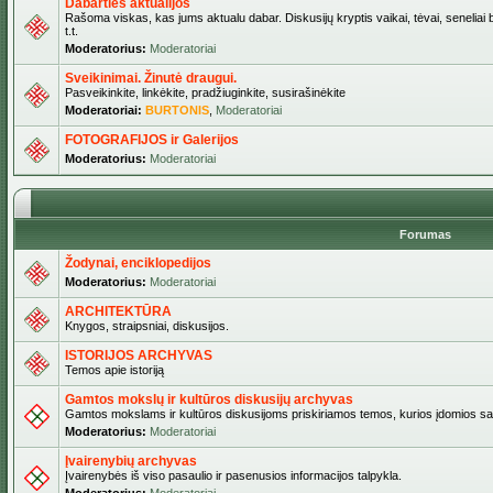
Dabarties aktualijos
Rašoma viskas, kas jums aktualu dabar. Diskusijų kryptis vaikai, tėvai, seneliai b
t.t.
Moderatorius:
Moderatoriai
Sveikinimai. Žinutė draugui.
Pasveikinkite, linkėkite, pradžiuginkite, susirašinėkite
Moderatoriai:
BURTONIS
,
Moderatoriai
FOTOGRAFIJOS ir Galerijos
Moderatorius:
Moderatoriai
Forumas
Žodynai, enciklopedijos
Moderatorius:
Moderatoriai
ARCHITEKTŪRA
Knygos, straipsniai, diskusijos.
ISTORIJOS ARCHYVAS
Temos apie istoriją
Gamtos mokslų ir kultūros diskusijų archyvas
Gamtos mokslams ir kultūros diskusijoms priskiriamos temos, kurios įdomios sa
Moderatorius:
Moderatoriai
Įvairenybių archyvas
Įvairenybės iš viso pasaulio ir pasenusios informacijos talpykla.