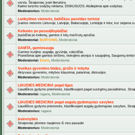
verslu. Straipsniai, įvairi literatūra.
Kaimo turizmo sodybų reklama. DISKUSIJOS. Atsiliepimai apie sodybas.
Moderatorius:
Moderatoriai
Lankytinos vietovės, baltiškas paveldas turistui
Įvairios vietovės Lietuvoje, Latvijoje, Baltarusijoje, Lenkijoje ir kitur, kur siejama 
Kelionės po pasaulį/Ispūdžiai
Įspūdžiai po kelionių, gamtos ir kitų maršrutų aprašai.
Moderatoriai:
BURTONIS
,
Moderatoriai
GAMTA, gamtosauga
Gamtos kurijina: augalija, gyvūnija, vabzdžiai.
Pranešimai apie gamtos teršimo, niokojimo atvejus ir saugojimą. Saugomų teritori
Moderatoriai:
Esmis
,
Moderatoriai
Sveikas gyvenimo būdas, grožis ir mityba
Aktyvaus gyvenimo, mitybos klausimai, patarimai, diskusijos.
Moderatorius:
Moderatoriai
LIAUDIES MEDICINA pagal ligas
Liaudiškos gydymo priemonės, klasifikuojant pagal susirgimų pavadinimus. Straips
Moderatoriai:
ragana
,
Moderatoriai
LIAUDIES MEDICINA pagal augalų gydomąsias savybes
Liaudiškos gydymo priemonės, klasifikuojant augalų gydomąsias savybes. Straipsn
Moderatorius:
ragana
Įvairenybės
Straipsniai, įdomios naujienos iš viso pasaulio
Moderatorius:
Moderatoriai