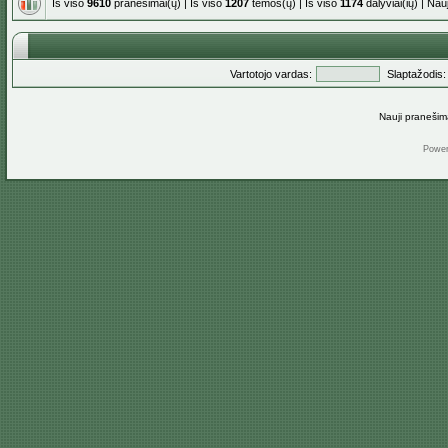
Iš viso
9610
pranešimai(ų) | Iš viso
1207
temos(ų) | Iš viso
1174
dalyviai(ių) | Na
Vartotojo vardas:
Slaptažodis:
Nauji pranešim
Powe