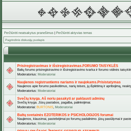
Peržiūrėti neatsakytus pranešimus
|
Peržiūrėti aktyvias temas
Pagrindinis diskusijų puslapis
Prisiregistravimas ir išsiregistravimas.FORUMO TAISYKLĖS
Baltų forumo prisiregistravimo ir išsiregistravimo tvarka ir forumo vidinės taisykl
Moderatorius:
Moderatoriai
Naujienos registruotiems nariams ir naujokams.Prisistatymas
Naujienos apie forumo pasikeitimus, narių teises, jų išplėtimą ir apribojimą, neakt
Moderatorius:
Moderatoriai
Svečių knyga. Aš noriu pasakyti ar paklausti adminų
Svečių knyga. Jūsų pastabos, pagalba, palinkėjimai.
Moderatoriai:
BURTONIS
,
Moderatoriai
Baltų svetainės EZOTERIKOS ir PSICHOLOGIJOS forumai
Naujienos, klausimai, pastebėjimai po forumų padalinimo. jūsų pasiūlymai ir paste
Moderatorius:
Moderatoriai