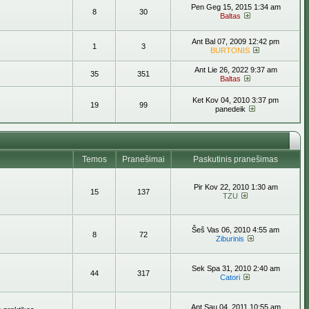
Pen Geg 15, 2015 1:34 am
8
30
Baltas
Ant Bal 07, 2009 12:42 pm
1
3
BURTONIS
Ant Lie 26, 2022 9:37 am
35
351
Baltas
Ket Kov 04, 2010 3:37 pm
19
99
panedeik
Temos
Pranešimai
Paskutinis pranešimas
Pir Kov 22, 2010 1:30 am
15
137
TZU
Šeš Vas 06, 2010 4:55 am
8
72
Ziburinis
Sek Spa 31, 2010 2:40 am
44
317
Catori
Ant Sau 04, 2011 10:55 am