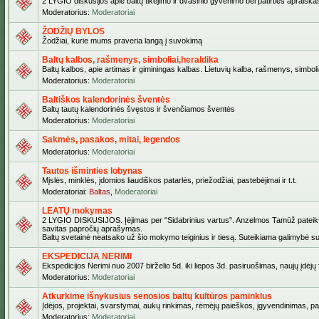
2 LYGIO diskusijos apie baltų tikėjimo ir dvasinio gyvenimo bei patirties apraiškas,
Moderatorius:
Moderatoriai
ŽODŽIŲ BYLOS
Žodžiai, kurie mums praveria langą į suvokimą
Baltų kalbos, rašmenys, simboliai,heraldika
Baltų kalbos, apie artimas ir giminingas kalbas. Lietuvių kalba, rašmenys, simbolia
Moderatorius:
Moderatoriai
Baltiškos kalendorinės šventės
Baltų tautų kalendorinės švęstos ir švenčiamos šventės
Moderatorius:
Moderatoriai
Sakmės, pasakos, mitai, legendos
Moderatorius:
Moderatoriai
Tautos išminties lobynas
Mįslės, minklės, įdomios liaudiškos patarlės, priežodžiai, pastebėjimai ir t.t.
Moderatoriai:
Baltas
,
Moderatoriai
LEATŲ mokymas
2 LYGIO DISKUSIJOS. Įėjimas per "Sidabrinius vartus". Anzelmos Tamūž pateiktas 
savitas papročių aprašymas.
Baltų svetainė neatsako už šio mokymo teiginius ir tiesą. Suteikiama galimybė sus
EKSPEDICIJA NERIMI
Ekspedicijos Nerimi nuo 2007 birželio 5d. iki liepos 3d. pasiruošimas, naujų įdėj
Moderatorius:
Moderatoriai
Atkurkime išnykusius senosios baltų kultūros paminklus
Įdėjos, projektai, svarstymai, aukų rinkimas, rėmėjų paieškos, įgyvendinimas, pašv
Moderatorius:
Moderatoriai