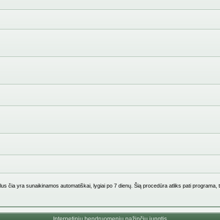
us čia yra sunaikinamos automatiškai, lygiai po 7 dienų. Šią procedūra atliks pati programa, 
Internetinių bendruomenių pažinčių jungtis