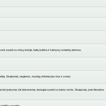
ie susieti su mūsų istorija, baltų kultūra ir kaimynų svetainių adresus.
ldą. Straipsniai, naujienos, muziejų rinkiniai pas mus ir svetur.
i įsakymai, kiti dokumentai, tiesiogiai susieti su kaimo verslu. Straipsniai, įvairi literatūra.
su baltišku paveldu.