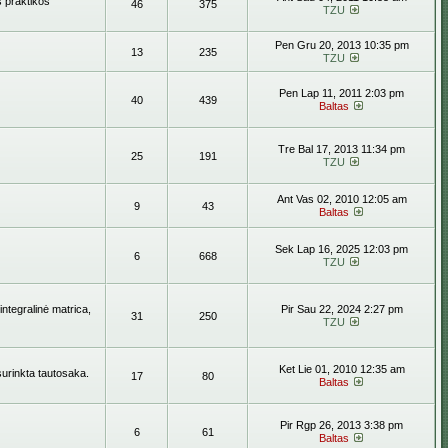
s praktikos
46
375
TZU
Pen Gru 20, 2013 10:35 pm
13
235
TZU
Pen Lap 11, 2011 2:03 pm
40
439
Baltas
Tre Bal 17, 2013 11:34 pm
25
191
TZU
Ant Vas 02, 2010 12:05 am
9
43
Baltas
Sek Lap 16, 2025 12:03 pm
6
668
TZU
ntegralinė matrica,
Pir Sau 22, 2024 2:27 pm
31
250
TZU
Ket Lie 01, 2010 12:35 am
surinkta tautosaka.
17
80
Baltas
Pir Rgp 26, 2013 3:38 pm
6
61
Baltas