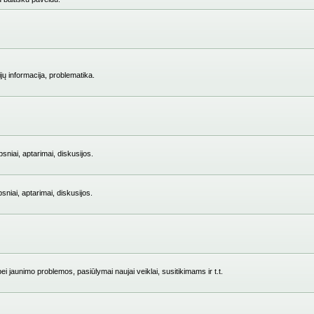
jų informacija, problematika.
niai, aptarimai, diskusijos.
iai, aptarimai, diskusijos.
i jaunimo problemos, pasiūlymai naujai veiklai, susitikimams ir t.t.