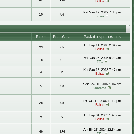
Baltas
Ket Sau 19, 2012 7:33 pm
10
86
aušra
Temos
Pranešimai
Paskutinis pranešimas
Tre Lap 14, 2018 2:04 am
23
65
Baltas
Ant Vas 25, 2025 9:29 am
18
61
TZU
Ket Sau 18, 2018 7:47 pm
3
5
Baltas
Sek Kov 11, 2007 9:04 pm
5
30
Varvaras
Pir Vas 11, 2008 11:10 pm
28
98
Baltas
Tre Lap 04, 2009 1:48 am
2
2
Baltas
Ant Bir 25, 2024 12:54 am
49
134
TZU