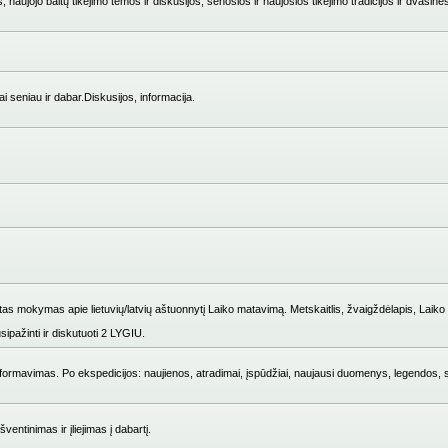
 naujojo baltų tikėjimo temos ir diskusijos, senosios ir naujosios tikėjimo tradicijos ir dvasinė
i seniau ir dabar.Diskusijos, informacija.
mokymas apie lietuvių/latvių aštuonnytį Laiko matavimą. Metskaitlis, žvaigždėlapis, Laiko i
ipažinti ir diskutuoti 2 LYGIU.
ų formavimas. Po ekspedicijos: naujienos, atradimai, įspūdžiai, naujausi duomenys, legendos, 
entinimas ir įliejimas į dabartį.