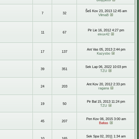
dvilype09
Šeš Kov 23, 2013 12:45 am
7
32
VilmaB
Pir Lie 16, 2012 4:27 pm
11
67
eivux42
Ant Vas 05, 2013 2:44 pm
17
137
Kazysbo
Sek Lap 06, 2022 10:03 pm
39
351
TZU
Ant Kov 20, 2012 2:33 pm
24
203
ragana
Pir Bal 15, 2013 11:24 pm
19
50
TZU
Pen Kov 06, 2015 3:00 am
45
207
Baltas
Sek Spa 02, 2011 1:34 am
10
165