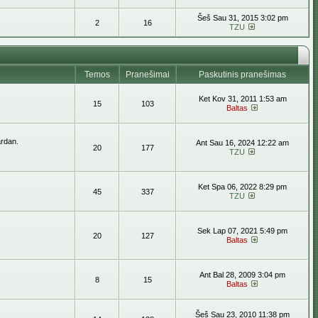
Šeš Sau 31, 2015 3:02 pm
2
16
TZU
Temos
Pranešimai
Paskutinis pranešimas
Ket Kov 31, 2011 1:53 am
15
103
Baltas
ardan.
Ant Sau 16, 2024 12:22 am
20
177
TZU
Ket Spa 06, 2022 8:29 pm
45
337
TZU
Sek Lap 07, 2021 5:49 pm
20
127
Baltas
Ant Bal 28, 2009 3:04 pm
8
15
Baltas
Šeš Sau 23, 2010 11:38 pm