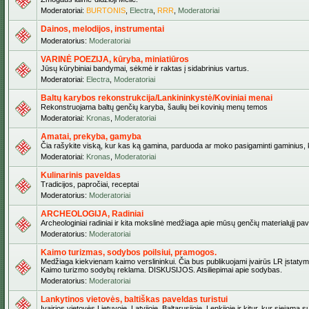
Moderatoriai:
BURTONIS
,
Electra
,
RRR
,
Moderatoriai
Dainos, melodijos, instrumentai
Moderatorius:
Moderatoriai
VARINĖ POEZIJA, kūryba, miniatiūros
Jūsų kūrybiniai bandymai, sėkmė ir raktas į sidabrinius vartus.
Moderatoriai:
Electra
,
Moderatoriai
Baltų karybos rekonstrukcija/Lankininkystė/Koviniai menai
Rekonstruojama baltų genčių karyba, šaulių bei kovinių menų temos
Moderatoriai:
Kronas
,
Moderatoriai
Amatai, prekyba, gamyba
Čia rašykite viską, kur kas ką gamina, parduoda ar moko pasigaminti gaminius, kur
Moderatoriai:
Kronas
,
Moderatoriai
Kulinarinis paveldas
Tradicijos, papročiai, receptai
Moderatorius:
Moderatoriai
ARCHEOLOGIJA, Radiniai
Archeologiniai radiniai ir kita mokslinė medžiaga apie mūsų genčių materialųjį pave
Moderatorius:
Moderatoriai
Kaimo turizmas, sodybos poilsiui, pramogos.
Medžiaga kiekvienam kaimo verslininkui. Čia bus publikuojami įvairūs LR įstatymai be
Kaimo turizmo sodybų reklama. DISKUSIJOS. Atsiliepimai apie sodybas.
Moderatorius:
Moderatoriai
Lankytinos vietovės, baltiškas paveldas turistui
Įvairios vietovės Lietuvoje, Latvijoje, Baltarusijoje, Lenkijoje ir kitur, kur siejama 