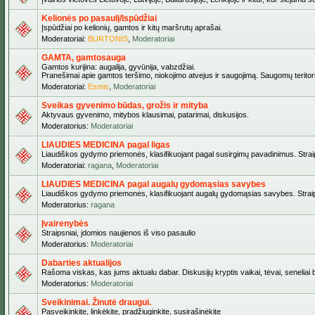
Kelionės po pasaulį/Ispūdžiai
Įspūdžiai po kelionių, gamtos ir kitų maršrutų aprašai.
Moderatoriai:
BURTONIS
,
Moderatoriai
GAMTA, gamtosauga
Gamtos kurijina: augalija, gyvūnija, vabzdžiai.
Pranešimai apie gamtos teršimo, niokojimo atvejus ir saugojimą. Saugomų teritori
Moderatoriai:
Esmis
,
Moderatoriai
Sveikas gyvenimo būdas, grožis ir mityba
Aktyvaus gyvenimo, mitybos klausimai, patarimai, diskusijos.
Moderatorius:
Moderatoriai
LIAUDIES MEDICINA pagal ligas
Liaudiškos gydymo priemonės, klasifikuojant pagal susirgimų pavadinimus. Straips
Moderatoriai:
ragana
,
Moderatoriai
LIAUDIES MEDICINA pagal augalų gydomąsias savybes
Liaudiškos gydymo priemonės, klasifikuojant augalų gydomąsias savybes. Straipsn
Moderatorius:
ragana
Įvairenybės
Straipsniai, įdomios naujienos iš viso pasaulio
Moderatorius:
Moderatoriai
Dabarties aktualijos
Rašoma viskas, kas jums aktualu dabar. Diskusijų kryptis vaikai, tėvai, seneliai be
Moderatorius:
Moderatoriai
Sveikinimai. Žinutė draugui.
Pasveikinkite, linkėkite, pradžiuginkite, susirašinėkite