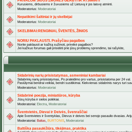
PRIVALOM ŠIUOS ŽMONES GERBTI IR ATSIMINTI
Kurusiems, dirbusiems ir žuvusiems už Lietuvą ir jos laisvę atminti.
Moderatorius:
Moderatoriai
Nepatikimi šaltiniai ir jų skelbėjai
Moderatorius:
Moderatoriai
SKELBIMAI:RENGINIAI, ŠVENTĖS, ŽINIOS
NORIU PAKLAUSTI. Prašyčiau pagalbos
Norite paklausti ar kažką sužinoti, prireikė pagalbos?
Jei kažkuo forumas gali prisidėti prie jūsų problemų sprendimo, tai rašykite,
Sidabrinių narių prisistatymas, asmeniniai kambariai
Sidabrinių narių prisistatymas, Po praleidimo pro vartus, prisistatoma per 24 val.
Pasiūlymai bendrai veiklai, bendri susitikimai. Kiekvienas sidabrinis narys turi s
Moderatorius:
Moderatoriai
Sidabrinė poezija, miniatiūros, kūryba
Jūsų kūryba ir sielos polėkiai.
Moderatoriai:
Electra
,
Moderatoriai
Šventvietės, Dievai ir Deivės, švenraščiai
Apie šventvietes ir šventyklas, Dievus ir deives bei senojo pasaulio dvasias. Arij
Moderatoriai:
Baltas
,
BURTONIS
,
Moderatoriai
Baltiška pasaulėžiūra, tikėjimas, praktika