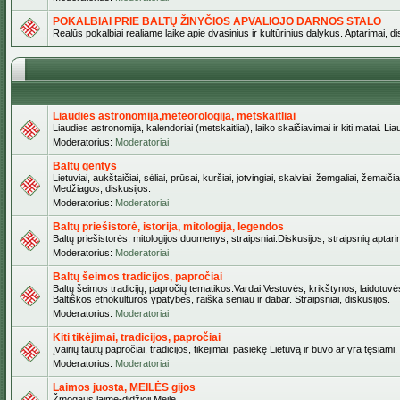
POKALBIAI PRIE BALTŲ ŽINYČIOS APVALIOJO DARNOS STALO
Realūs pokalbiai realiame laike apie dvasinius ir kultūrinius dalykus. Aptarimai, d
Liaudies astronomija,meteorologija, metskaitliai
Liaudies astronomija, kalendoriai (metskaitliai), laiko skaičiavimai ir kiti matai. Lia
Moderatorius:
Moderatoriai
Baltų gentys
Lietuviai, aukštaičiai, sėliai, prūsai, kuršiai, jotvingiai, skalviai, žemgaliai, žem
Medžiagos, diskusijos.
Moderatorius:
Moderatoriai
Baltų priešistorė, istorija, mitologija, legendos
Baltų priešistorės, mitologijos duomenys, straipsniai.Diskusijos, straipsnių aptari
Moderatorius:
Moderatoriai
Baltų šeimos tradicijos, papročiai
Baltų šeimos tradicijų, papročių tematikos.Vardai.Vestuvės, krikštynos, laidotuvė
Baltiškos etnokultūros ypatybės, raiška seniau ir dabar. Straipsniai, diskusijos.
Moderatorius:
Moderatoriai
Kiti tikėjimai, tradicijos, papročiai
Įvairių tautų papročiai, tradicijos, tikėjimai, pasiekę Lietuvą ir buvo ar yra tęsiami.
Moderatorius:
Moderatoriai
Laimos juosta, MEILĖS gijos
Žmogaus laimė-didžioji Meilė.