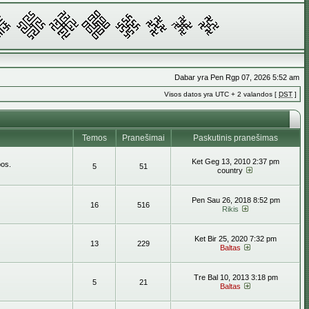
Dabar yra Pen Rgp 07, 2026 5:52 am
Visos datos yra UTC + 2 valandos [
DST
]
Temos
Pranešimai
Paskutinis pranešimas
Ket Geg 13, 2010 2:37 pm
bos.
5
51
country
Pen Sau 26, 2018 8:52 pm
16
516
Rikis
Ket Bir 25, 2020 7:32 pm
13
229
Baltas
Tre Bal 10, 2013 3:18 pm
5
21
Baltas