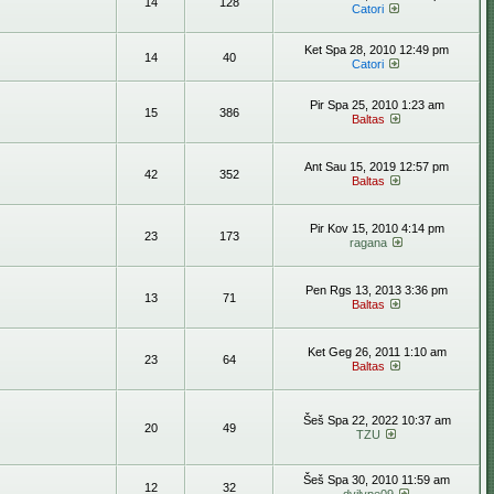
14
128
Catori
Ket Spa 28, 2010 12:49 pm
14
40
Catori
Pir Spa 25, 2010 1:23 am
15
386
Baltas
Ant Sau 15, 2019 12:57 pm
42
352
Baltas
Pir Kov 15, 2010 4:14 pm
23
173
ragana
Pen Rgs 13, 2013 3:36 pm
13
71
Baltas
Ket Geg 26, 2011 1:10 am
23
64
Baltas
Šeš Spa 22, 2022 10:37 am
20
49
TZU
Šeš Spa 30, 2010 11:59 am
12
32