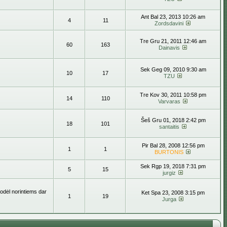
Ant Bal 23, 2013 10:26 am
4
11
Zordsdavini
Tre Gru 21, 2011 12:46 am
60
163
Dainavis
Sek Geg 09, 2010 9:30 am
10
17
TZU
Tre Kov 30, 2011 10:58 pm
14
110
Varvaras
Šeš Gru 01, 2018 2:42 pm
18
101
santaitis
Pir Bal 28, 2008 12:56 pm
1
1
BURTONIS
Sek Rgp 19, 2018 7:31 pm
5
15
jurgiz
todėl norintiems dar
Ket Spa 23, 2008 3:15 pm
1
19
Jurga