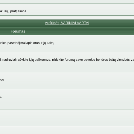
iskusijų pratęsimas.
Aušrinės, VARINIAI VARTAI
Forumas
udies pastebėjimai apie orus ir jų kaitą.
aičiai, nadruviai rašykite jųjų palikuonys, pildykite forumą savo paveldu bendros baltų vienybės v
mai.
s.