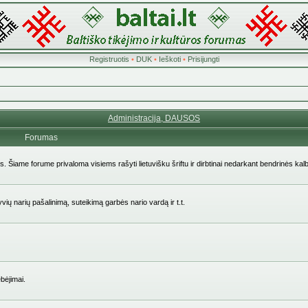
Registruotis
•
DUK
•
Ieškoti
•
Prisijungti
Administracija, DAUSOS
Forumas
ės. Šiame forume privaloma visiems rašyti lietuvišku šriftu ir dirbtinai nedarkant bendrinės kal
yvių narių pašalinimą, suteikimą garbės nario vardą ir t.t.
bėjimai.