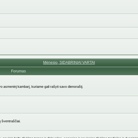
Mėnesio, SIDABRINIAI VARTAI
Forumas
avo asmeninį kambarį, kuriame gali rašyti savo dienoraštį.
ų šventraščiai.