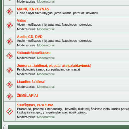
Moderatorius:
Moderatoriai
MAINŲ KNYGYNAS
Galite siūlyti savo knygas, jomis keistis, parduoti, dovanoti.
Video
Video medžiagos ir jų aptarimai. Naudingos nuorodos.
Moderatorius:
Moderatoriai
Audio, CD, DVD
Audio medžiagos ir jų aptarimai. Naudingos nuorodos.
Moderatorius:
Moderatoriai
Siūlau/Ieškau/Radau
Moderatorius:
Moderatoriai
Jumoras, žaidimai, plepalai atsipalaidavimui:)
Psichologinių įtampų sureguliavimo centras:))
Moderatorius:
Moderatoriai
Liaudies žaidimai
Moderatorius:
Moderatoriai
ŽEMĖLAPIAI
Šiukšlynas, PRAŽUVA
Praradusių prasmę ir nenaudingų, beverčių diskusijų šalinimo vieta, kurias perkėl
kažką išsisaugoti, yra galimybė spėti nusikopijuoti.
Moderatorius:
Moderatoriai