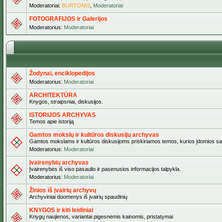
Moderatoriai:
BURTONIS
,
Moderatoriai
FOTOGRAFIJOS ir Galerijos
Moderatorius:
Moderatoriai
Žodynai, enciklopedijos
Moderatorius:
Moderatoriai
ARCHITEKTŪRA
Knygos, straipsniai, diskusijos.
ISTORIJOS ARCHYVAS
Temos apie istoriją
Gamtos mokslų ir kultūros diskusijų archyvas
Gamtos mokslams ir kultūros diskusijoms priskiriamos temos, kurios įdomios sa
Moderatorius:
Moderatoriai
Įvairenybių archyvas
Įvairenybės iš viso pasaulio ir pasenusios informacijos talpykla.
Moderatorius:
Moderatoriai
Žinios iš įvairių archyvų
Archyviniai duomenys iš įvairių spaudinių
KNYGOS ir kiti leidiniai
Knygų naujienos, variantai pigesnėmis kainomis, pristatymai