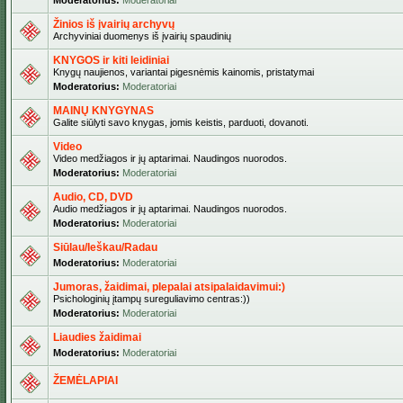
Moderatorius:
Moderatoriai
Žinios iš įvairių archyvų
Archyviniai duomenys iš įvairių spaudinių
KNYGOS ir kiti leidiniai
Knygų naujienos, variantai pigesnėmis kainomis, pristatymai
Moderatorius:
Moderatoriai
MAINŲ KNYGYNAS
Galite siūlyti savo knygas, jomis keistis, parduoti, dovanoti.
Video
Video medžiagos ir jų aptarimai. Naudingos nuorodos.
Moderatorius:
Moderatoriai
Audio, CD, DVD
Audio medžiagos ir jų aptarimai. Naudingos nuorodos.
Moderatorius:
Moderatoriai
Siūlau/Ieškau/Radau
Moderatorius:
Moderatoriai
Jumoras, žaidimai, plepalai atsipalaidavimui:)
Psichologinių įtampų sureguliavimo centras:))
Moderatorius:
Moderatoriai
Liaudies žaidimai
Moderatorius:
Moderatoriai
ŽEMĖLAPIAI