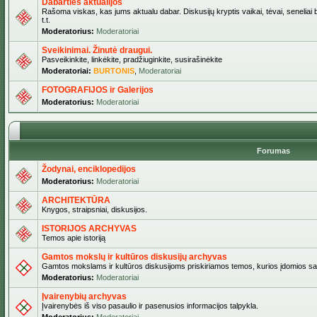
Dabarties aktualijos
Rašoma viskas, kas jums aktualu dabar. Diskusijų kryptis vaikai, tėvai, seneliai b
t.t.
Moderatorius:
Moderatoriai
Sveikinimai. Žinutė draugui.
Pasveikinkite, linkėkite, pradžiuginkite, susirašinėkite
Moderatoriai:
BURTONIS
,
Moderatoriai
FOTOGRAFIJOS ir Galerijos
Moderatorius:
Moderatoriai
Forumas
Žodynai, enciklopedijos
Moderatorius:
Moderatoriai
ARCHITEKTŪRA
Knygos, straipsniai, diskusijos.
ISTORIJOS ARCHYVAS
Temos apie istoriją
Gamtos mokslų ir kultūros diskusijų archyvas
Gamtos mokslams ir kultūros diskusijoms priskiriamos temos, kurios įdomios sa
Moderatorius:
Moderatoriai
Įvairenybių archyvas
Įvairenybės iš viso pasaulio ir pasenusios informacijos talpykla.