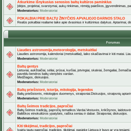
Atkurkime išnykusius senosios baltų kultūros paminklus
Įdėjos, projektai, svarstymai, aukų rinkimas, rėmėjų paieškos, įgyvendinimas, pašv
Moderatorius:
Moderatoriai
POKALBIAI PRIE BALTŲ ŽINYČIOS APVALIOJO DARNOS STALO
Realūs pokalbiai realiame laike apie dvasinius ir kultūrinius dalykus. Aptarimai, d
Forumas
Liaudies astronomija,meteorologija, metskaitliai
Liaudies astronomija, kalendoriai (metskaitliai), laiko skaičiavimai ir kiti matai. Lia
Moderatorius:
Moderatoriai
Baltų gentys
Lietuviai, aukštaičiai, sėliai, prūsai, kuršiai, jotvingiai, skalviai, žemgaliai, žemai
paveldu bendros baltų vienybės vardan.
Medžiagos, diskusijos.
Moderatorius:
Moderatoriai
Baltų priešistorė, istorija, mitologija, legendos
Baltų priešistorės, mitologijos duomenys, straipsniai.Diskusijos, straipsnių aptari
Moderatorius:
Moderatoriai
Baltų šeimos tradicijos, papročiai
Baltų šeimos tradicijų, papročių tematikos.Vardai.Vestuvės, krikštynos, laidotuvė
Baltiškos etnokultūros ypatybės, raiška seniau ir dabar. Straipsniai, diskusijos.
Moderatorius:
Moderatoriai
Kiti tikėjimai, tradicijos, papročiai
Įvairių tautų papročiai, tradicijos, tikėjimai, pasiekę Lietuvą ir buvo ar yra tęsiami.