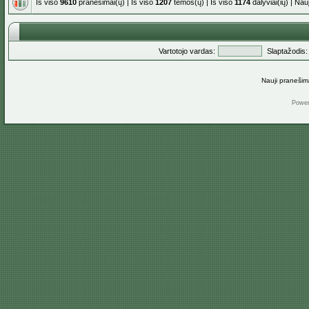
Iš viso
9610
pranešimai(ų) | Iš viso
1207
temos(ų) | Iš viso
1174
dalyviai(ių) | Na
Vartotojo vardas:
Slaptažodis:
Nauji pranešim
Powe