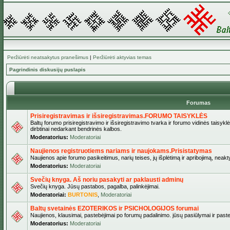
Peržiūrėti neatsakytus pranešimus
|
Peržiūrėti aktyvias temas
Pagrindinis diskusijų puslapis
Forumas
Prisiregistravimas ir išsiregistravimas.FORUMO TAISYKLĖS
Baltų forumo prisiregistravimo ir išsiregistravimo tvarka ir forumo vidinės taisykl
dirbtinai nedarkant bendrinės kalbos.
Moderatorius:
Moderatoriai
Naujienos registruotiems nariams ir naujokams.Prisistatymas
Naujienos apie forumo pasikeitimus, narių teises, jų išplėtimą ir apribojimą, neakt
Moderatorius:
Moderatoriai
Svečių knyga. Aš noriu pasakyti ar paklausti adminų
Svečių knyga. Jūsų pastabos, pagalba, palinkėjimai.
Moderatoriai:
BURTONIS
,
Moderatoriai
Baltų svetainės EZOTERIKOS ir PSICHOLOGIJOS forumai
Naujienos, klausimai, pastebėjimai po forumų padalinimo. jūsų pasiūlymai ir paste
Moderatorius:
Moderatoriai