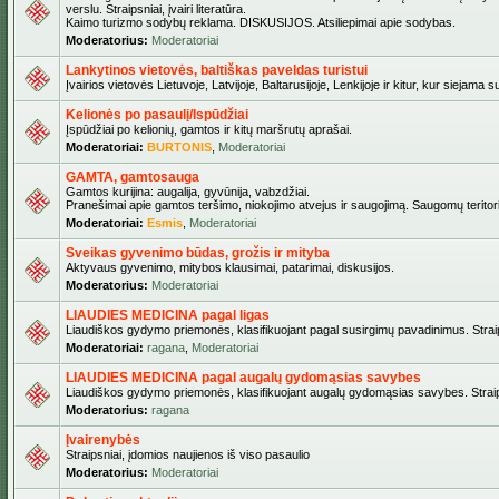
verslu. Straipsniai, įvairi literatūra.
Kaimo turizmo sodybų reklama. DISKUSIJOS. Atsiliepimai apie sodybas.
Moderatorius:
Moderatoriai
Lankytinos vietovės, baltiškas paveldas turistui
Įvairios vietovės Lietuvoje, Latvijoje, Baltarusijoje, Lenkijoje ir kitur, kur siejama 
Kelionės po pasaulį/Ispūdžiai
Įspūdžiai po kelionių, gamtos ir kitų maršrutų aprašai.
Moderatoriai:
BURTONIS
,
Moderatoriai
GAMTA, gamtosauga
Gamtos kurijina: augalija, gyvūnija, vabzdžiai.
Pranešimai apie gamtos teršimo, niokojimo atvejus ir saugojimą. Saugomų teritori
Moderatoriai:
Esmis
,
Moderatoriai
Sveikas gyvenimo būdas, grožis ir mityba
Aktyvaus gyvenimo, mitybos klausimai, patarimai, diskusijos.
Moderatorius:
Moderatoriai
LIAUDIES MEDICINA pagal ligas
Liaudiškos gydymo priemonės, klasifikuojant pagal susirgimų pavadinimus. Straips
Moderatoriai:
ragana
,
Moderatoriai
LIAUDIES MEDICINA pagal augalų gydomąsias savybes
Liaudiškos gydymo priemonės, klasifikuojant augalų gydomąsias savybes. Straipsn
Moderatorius:
ragana
Įvairenybės
Straipsniai, įdomios naujienos iš viso pasaulio
Moderatorius:
Moderatoriai