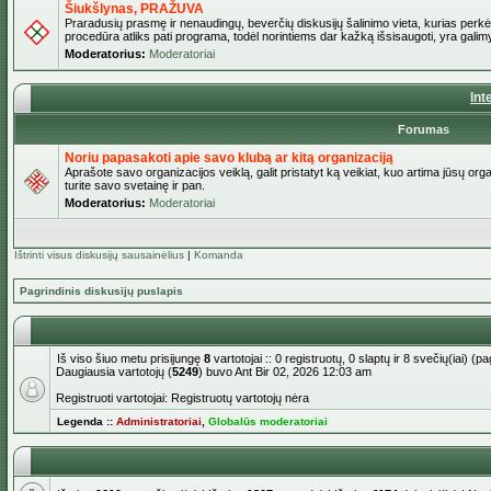
Šiukšlynas, PRAŽUVA
Praradusių prasmę ir nenaudingų, beverčių diskusijų šalinimo vieta, kurias perkėl
procedūra atliks pati programa, todėl norintiems dar kažką išsisaugoti, yra galimy
Moderatorius:
Moderatoriai
Int
Forumas
Noriu papasakoti apie savo klubą ar kitą organizaciją
Aprašote savo organizacijos veiklą, galit pristatyt ką veikiat, kuo artima jūsų org
turite savo svetainę ir pan.
Moderatorius:
Moderatoriai
Ištrinti visus diskusijų sausainėlius
|
Komanda
Pagrindinis diskusijų puslapis
Iš viso šiuo metu prisijungę
8
vartotojai :: 0 registruotų, 0 slaptų ir 8 svečių(iai) 
Daugiausia vartotojų (
5249
) buvo Ant Bir 02, 2026 12:03 am
Registruoti vartotojai: Registruotų vartotojų nėra
Legenda ::
Administratoriai
,
Globalūs moderatoriai