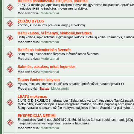
Baltiška pasaulėžiūra, tikėjimas, praktika
2 LYGIO diskusijos apie baltų tikėjimo ir dvasinio gyvenimo bei patirties apraiškas
naujosios tikėjimo tradicijos ir dvasinės praktikos
Moderatorius:
Moderatoriai
ŽODŽIŲ BYLOS
Žodžiai, kurie mums praveria langą į suvokimą
Baltų kalbos, rašmenys, simboliai,heraldika
Baltų kalbos, apie artimas ir giminingas kalbas. Lietuvių kalba, rašmenys, simbolia
Moderatorius:
Moderatoriai
Baltiškos kalendorinės šventės
Baltų tautų kalendorinės švęstos ir švenčiamos šventės
Moderatorius:
Moderatoriai
Sakmės, pasakos, mitai, legendos
Moderatorius:
Moderatoriai
Tautos išminties lobynas
Mįslės, minklės, įdomios liaudiškos patarlės, priežodžiai, pastebėjimai ir t.t.
Moderatoriai:
Baltas
,
Moderatoriai
LEATŲ mokymas
2 LYGIO DISKUSIJOS. Įėjimas per "Sidabrinius vartus". Anzelmos Tamūž pateikta
Metskaitlis, žvaigždėlapis, Laiko integralinė matrica, savitas papročių aprašymas
Baltų svetainė neatsako už šio mokymo teiginius ir tiesą. Suteikiama galimybė sus
EKSPEDICIJA NERIMI
Ekspedicijos Nerimi nuo 2007 birželio 5d. iki liepos 3d. pasiruošimas, naujų įdėjų
naujausi duomenys, legendos, surinkta tautosaka.
Moderatorius:
Moderatoriai