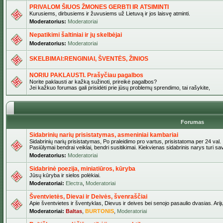
PRIVALOM ŠIUOS ŽMONES GERBTI IR ATSIMINTI
Kurusiems, dirbusiems ir žuvusiems už Lietuvą ir jos laisvę atminti.
Moderatorius:
Moderatoriai
Nepatikimi šaltiniai ir jų skelbėjai
Moderatorius:
Moderatoriai
SKELBIMAI:RENGINIAI, ŠVENTĖS, ŽINIOS
NORIU PAKLAUSTI. Prašyčiau pagalbos
Norite paklausti ar kažką sužinoti, prireikė pagalbos?
Jei kažkuo forumas gali prisidėti prie jūsų problemų sprendimo, tai rašykite,
Forumas
Sidabrinių narių prisistatymas, asmeniniai kambariai
Sidabrinių narių prisistatymas, Po praleidimo pro vartus, prisistatoma per 24 val.
Pasiūlymai bendrai veiklai, bendri susitikimai. Kiekvienas sidabrinis narys turi s
Moderatorius:
Moderatoriai
Sidabrinė poezija, miniatiūros, kūryba
Jūsų kūryba ir sielos polėkiai.
Moderatoriai:
Electra
,
Moderatoriai
Šventvietės, Dievai ir Deivės, švenraščiai
Apie šventvietes ir šventyklas, Dievus ir deives bei senojo pasaulio dvasias. Arij
Moderatoriai:
Baltas
,
BURTONIS
,
Moderatoriai