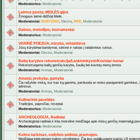
Moderatorius:
Moderatoriai
Laimos juosta, MEILĖS gijos
Žmogaus laimė-didžioji Meilė.
Moderatoriai:
BURTONIS
,
Electra
,
RRR
,
Moderatoriai
Dainos, melodijos, instrumentai
Moderatorius:
Moderatoriai
VARINĖ POEZIJA, kūryba, miniatiūros
Jūsų kūrybiniai bandymai, sėkmė ir raktas į sidabrinius vartus.
Moderatoriai:
Electra
,
Moderatoriai
Baltų karybos rekonstrukcija/Lankininkystė/Koviniai menai
Rekonstruojama baltų genčių karyba, šaulių bei kovinių menų temos
Moderatoriai:
Kronas
,
Moderatoriai
Amatai, prekyba, gamyba
Čia rašykite viską, kur kas ką gamina, parduoda ar moko pasigaminti gaminius, kur
adresus.
Moderatoriai:
Kronas
,
Moderatoriai
Kulinarinis paveldas
Tradicijos, papročiai, receptai
Moderatorius:
Moderatoriai
ARCHEOLOGIJA, Radiniai
Archeologiniai radiniai ir kita mokslinė medžiaga apie mūsų genčių materialųjį pave
Moderatorius:
Moderatoriai
Kaimo turizmas, sodybos poilsiui, pramogos.
Medžiaga kiekvienam kaimo verslininkui. Čia bus publikuojami įvairūs LR įstatymai