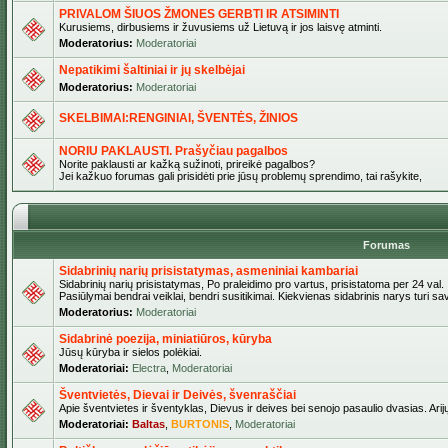
PRIVALOM ŠIUOS ŽMONES GERBTI IR ATSIMINTI
Kurusiems, dirbusiems ir žuvusiems už Lietuvą ir jos laisvę atminti.
Moderatorius:
Moderatoriai
Nepatikimi šaltiniai ir jų skelbėjai
Moderatorius:
Moderatoriai
SKELBIMAI:RENGINIAI, ŠVENTĖS, ŽINIOS
NORIU PAKLAUSTI. Prašyčiau pagalbos
Norite paklausti ar kažką sužinoti, prireikė pagalbos?
Jei kažkuo forumas gali prisidėti prie jūsų problemų sprendimo, tai rašykite,
Forumas
Sidabrinių narių prisistatymas, asmeniniai kambariai
Sidabrinių narių prisistatymas, Po praleidimo pro vartus, prisistatoma per 24 val.
Pasiūlymai bendrai veiklai, bendri susitikimai. Kiekvienas sidabrinis narys turi s
Moderatorius:
Moderatoriai
Sidabrinė poezija, miniatiūros, kūryba
Jūsų kūryba ir sielos polėkiai.
Moderatoriai:
Electra
,
Moderatoriai
Šventvietės, Dievai ir Deivės, švenraščiai
Apie šventvietes ir šventyklas, Dievus ir deives bei senojo pasaulio dvasias. Arij
Moderatoriai:
Baltas
,
BURTONIS
,
Moderatoriai