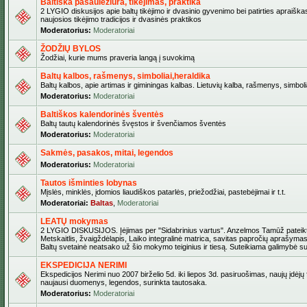
Baltiška pasaulėžiūra, tikėjimas, praktika
2 LYGIO diskusijos apie baltų tikėjimo ir dvasinio gyvenimo bei patirties apraiškas
naujosios tikėjimo tradicijos ir dvasinės praktikos
Moderatorius:
Moderatoriai
ŽODŽIŲ BYLOS
Žodžiai, kurie mums praveria langą į suvokimą
Baltų kalbos, rašmenys, simboliai,heraldika
Baltų kalbos, apie artimas ir giminingas kalbas. Lietuvių kalba, rašmenys, simbolia
Moderatorius:
Moderatoriai
Baltiškos kalendorinės šventės
Baltų tautų kalendorinės švęstos ir švenčiamos šventės
Moderatorius:
Moderatoriai
Sakmės, pasakos, mitai, legendos
Moderatorius:
Moderatoriai
Tautos išminties lobynas
Mįslės, minklės, įdomios liaudiškos patarlės, priežodžiai, pastebėjimai ir t.t.
Moderatoriai:
Baltas
,
Moderatoriai
LEATŲ mokymas
2 LYGIO DISKUSIJOS. Įėjimas per "Sidabrinius vartus". Anzelmos Tamūž pateikta
Metskaitlis, žvaigždėlapis, Laiko integralinė matrica, savitas papročių aprašymas
Baltų svetainė neatsako už šio mokymo teiginius ir tiesą. Suteikiama galimybė sus
EKSPEDICIJA NERIMI
Ekspedicijos Nerimi nuo 2007 birželio 5d. iki liepos 3d. pasiruošimas, naujų įdėjų
naujausi duomenys, legendos, surinkta tautosaka.
Moderatorius:
Moderatoriai