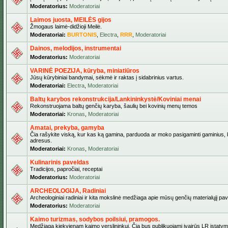
Moderatorius:
Moderatoriai
Laimos juosta, MEILĖS gijos
Žmogaus laimė-didžioji Meilė.
Moderatoriai:
BURTONIS
,
Electra
,
RRR
,
Moderatoriai
Dainos, melodijos, instrumentai
Moderatorius:
Moderatoriai
VARINĖ POEZIJA, kūryba, miniatiūros
Jūsų kūrybiniai bandymai, sėkmė ir raktas į sidabrinius vartus.
Moderatoriai:
Electra
,
Moderatoriai
Baltų karybos rekonstrukcija/Lankininkystė/Koviniai menai
Rekonstruojama baltų genčių karyba, šaulių bei kovinių menų temos
Moderatoriai:
Kronas
,
Moderatoriai
Amatai, prekyba, gamyba
Čia rašykite viską, kur kas ką gamina, parduoda ar moko pasigaminti gaminius, kur
adresus.
Moderatoriai:
Kronas
,
Moderatoriai
Kulinarinis paveldas
Tradicijos, papročiai, receptai
Moderatorius:
Moderatoriai
ARCHEOLOGIJA, Radiniai
Archeologiniai radiniai ir kita mokslinė medžiaga apie mūsų genčių materialųjį pave
Moderatorius:
Moderatoriai
Kaimo turizmas, sodybos poilsiui, pramogos.
Medžiaga kiekvienam kaimo verslininkui. Čia bus publikuojami įvairūs LR įstatymai