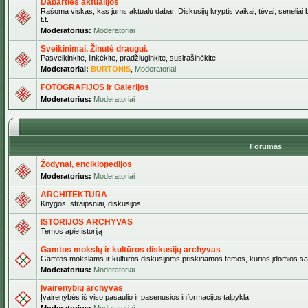
Dabarties aktualijos
Rašoma viskas, kas jums aktualu dabar. Diskusijų kryptis vaikai, tėvai, seneliai b
t.t.
Moderatorius:
Moderatoriai
Sveikinimai. Žinutė draugui.
Pasveikinkite, linkėkite, pradžiuginkite, susirašinėkite
Moderatoriai:
BURTONIS
,
Moderatoriai
FOTOGRAFIJOS ir Galerijos
Moderatorius:
Moderatoriai
Forumas
Žodynai, enciklopedijos
Moderatorius:
Moderatoriai
ARCHITEKTŪRA
Knygos, straipsniai, diskusijos.
ISTORIJOS ARCHYVAS
Temos apie istoriją
Gamtos mokslų ir kultūros diskusijų archyvas
Gamtos mokslams ir kultūros diskusijoms priskiriamos temos, kurios įdomios sa
Moderatorius:
Moderatoriai
Įvairenybių archyvas
Įvairenybės iš viso pasaulio ir pasenusios informacijos talpykla.