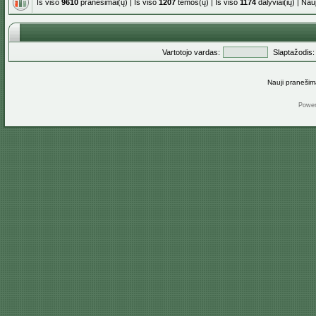
Iš viso
9610
pranešimai(ų) | Iš viso
1207
temos(ų) | Iš viso
1174
dalyviai(ių) | Na
Vartotojo vardas:
Slaptažodis:
Nauji pranešim
Powe