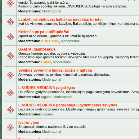
verslu. Straipsniai, įvairi literatūra.
Kaimo turizmo sodybų reklama. DISKUSIJOS. Atsiliepimai apie sodybas.
Moderatorius:
Moderatoriai
Lankytinos vietovės, baltiškas paveldas turistui
Įvairios vietovės Lietuvoje, Latvijoje, Baltarusijoje, Lenkijoje ir kitur, kur siejama 
Kelionės po pasaulį/Ispūdžiai
Įspūdžiai po kelionių, gamtos ir kitų maršrutų aprašai.
Moderatoriai:
BURTONIS
,
Moderatoriai
GAMTA, gamtosauga
Gamtos kurijina: augalija, gyvūnija, vabzdžiai.
Pranešimai apie gamtos teršimo, niokojimo atvejus ir saugojimą. Saugomų teritori
Moderatoriai:
Esmis
,
Moderatoriai
Sveikas gyvenimo būdas, grožis ir mityba
Aktyvaus gyvenimo, mitybos klausimai, patarimai, diskusijos.
Moderatorius:
Moderatoriai
LIAUDIES MEDICINA pagal ligas
Liaudiškos gydymo priemonės, klasifikuojant pagal susirgimų pavadinimus. Straips
Moderatoriai:
ragana
,
Moderatoriai
LIAUDIES MEDICINA pagal augalų gydomąsias savybes
Liaudiškos gydymo priemonės, klasifikuojant augalų gydomąsias savybes. Straipsn
Moderatorius:
ragana
Įvairenybės
Straipsniai, įdomios naujienos iš viso pasaulio
Moderatorius:
Moderatoriai