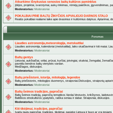
Atkurkime išnykusius senosios baltų kultūros paminklus
Įdėjos, projektai, svarstymai, aukų rinkimas, rėmėjų paieškos, įgyvendinimas, pašv
Moderatorius:
Moderatoriai
POKALBIAI PRIE BALTŲ ŽINYČIOS APVALIOJO DARNOS STALO
Realūs pokalbiai realiame laike apie dvasinius ir kultūrinius dalykus. Aptarimai, d
Forumas
Liaudies astronomija,meteorologija, metskaitliai
Liaudies astronomija, kalendoriai (metskaitliai), laiko skaičiavimai ir kiti matai. Lia
Moderatorius:
Moderatoriai
Baltų gentys
Lietuviai, aukštaičiai, sėliai, prūsai, kuršiai, jotvingiai, skalviai, žemgaliai, žemai
paveldu bendros baltų vienybės vardan.
Medžiagos, diskusijos.
Moderatorius:
Moderatoriai
Baltų priešistorė, istorija, mitologija, legendos
Baltų priešistorės, mitologijos duomenys, straipsniai.Diskusijos, straipsnių aptari
Moderatorius:
Moderatoriai
Baltų šeimos tradicijos, papročiai
Baltų šeimos tradicijų, papročių tematikos.Vardai.Vestuvės, krikštynos, laidotuvė
Baltiškos etnokultūros ypatybės, raiška seniau ir dabar. Straipsniai, diskusijos.
Moderatorius:
Moderatoriai
Kiti tikėjimai, tradicijos, papročiai
Įvairių tautų papročiai, tradicijos, tikėjimai, pasiekę Lietuvą ir buvo ar yra tęsiami.