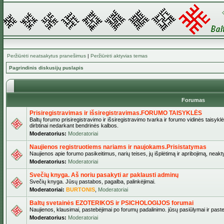
Peržiūrėti neatsakytus pranešimus
|
Peržiūrėti aktyvias temas
Pagrindinis diskusijų puslapis
Forumas
Prisiregistravimas ir išsiregistravimas.FORUMO TAISYKLĖS
Baltų forumo prisiregistravimo ir išsiregistravimo tvarka ir forumo vidinės taisykl
dirbtinai nedarkant bendrinės kalbos.
Moderatorius:
Moderatoriai
Naujienos registruotiems nariams ir naujokams.Prisistatymas
Naujienos apie forumo pasikeitimus, narių teises, jų išplėtimą ir apribojimą, neakt
Moderatorius:
Moderatoriai
Svečių knyga. Aš noriu pasakyti ar paklausti adminų
Svečių knyga. Jūsų pastabos, pagalba, palinkėjimai.
Moderatoriai:
BURTONIS
,
Moderatoriai
Baltų svetainės EZOTERIKOS ir PSICHOLOGIJOS forumai
Naujienos, klausimai, pastebėjimai po forumų padalinimo. jūsų pasiūlymai ir paste
Moderatorius:
Moderatoriai