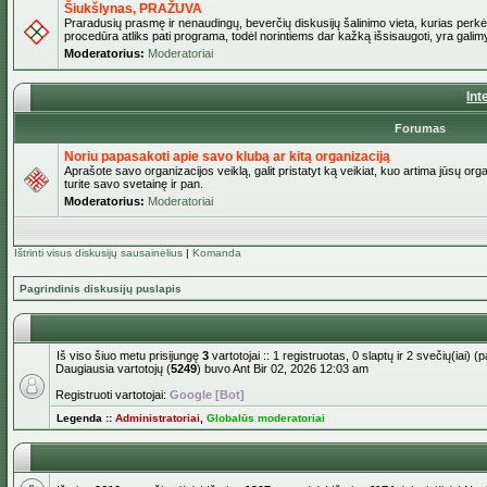
Šiukšlynas, PRAŽUVA
Praradusių prasmę ir nenaudingų, beverčių diskusijų šalinimo vieta, kurias perkėl
procedūra atliks pati programa, todėl norintiems dar kažką išsisaugoti, yra galimy
Moderatorius:
Moderatoriai
Int
Forumas
Noriu papasakoti apie savo klubą ar kitą organizaciją
Aprašote savo organizacijos veiklą, galit pristatyt ką veikiat, kuo artima jūsų org
turite savo svetainę ir pan.
Moderatorius:
Moderatoriai
Ištrinti visus diskusijų sausainėlius
|
Komanda
Pagrindinis diskusijų puslapis
Iš viso šiuo metu prisijungę
3
vartotojai :: 1 registruotas, 0 slaptų ir 2 svečių(iai)
Daugiausia vartotojų (
5249
) buvo Ant Bir 02, 2026 12:03 am
Registruoti vartotojai:
Google [Bot]
Legenda ::
Administratoriai
,
Globalūs moderatoriai