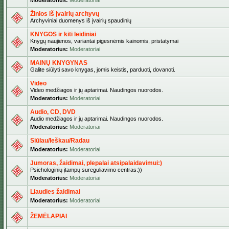
Moderatorius:
Moderatoriai
Žinios iš įvairių archyvų
Archyviniai duomenys iš įvairių spaudinių
KNYGOS ir kiti leidiniai
Knygų naujienos, variantai pigesnėmis kainomis, pristatymai
Moderatorius:
Moderatoriai
MAINŲ KNYGYNAS
Galite siūlyti savo knygas, jomis keistis, parduoti, dovanoti.
Video
Video medžiagos ir jų aptarimai. Naudingos nuorodos.
Moderatorius:
Moderatoriai
Audio, CD, DVD
Audio medžiagos ir jų aptarimai. Naudingos nuorodos.
Moderatorius:
Moderatoriai
Siūlau/Ieškau/Radau
Moderatorius:
Moderatoriai
Jumoras, žaidimai, plepalai atsipalaidavimui:)
Psichologinių įtampų sureguliavimo centras:))
Moderatorius:
Moderatoriai
Liaudies žaidimai
Moderatorius:
Moderatoriai
ŽEMĖLAPIAI