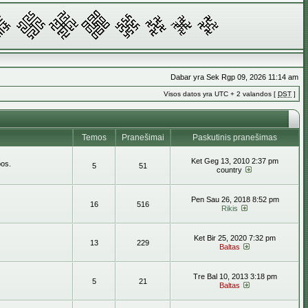
Dabar yra Sek Rgp 09, 2026 11:14 am
Visos datos yra UTC + 2 valandos [
DST
]
Temos
Pranešimai
Paskutinis pranešimas
Ket Geg 13, 2010 2:37 pm
bos.
5
51
country
Pen Sau 26, 2018 8:52 pm
16
516
Rikis
Ket Bir 25, 2020 7:32 pm
13
229
Baltas
Tre Bal 10, 2013 3:18 pm
5
21
Baltas