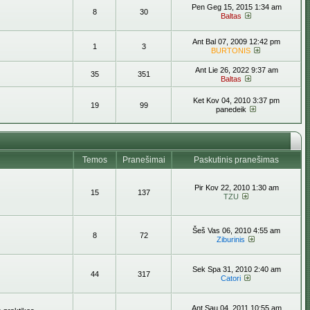
Pen Geg 15, 2015 1:34 am
8
30
Baltas
Ant Bal 07, 2009 12:42 pm
1
3
BURTONIS
Ant Lie 26, 2022 9:37 am
35
351
Baltas
Ket Kov 04, 2010 3:37 pm
19
99
panedeik
Temos
Pranešimai
Paskutinis pranešimas
Pir Kov 22, 2010 1:30 am
15
137
TZU
Šeš Vas 06, 2010 4:55 am
8
72
Ziburinis
Sek Spa 31, 2010 2:40 am
44
317
Catori
Ant Sau 04, 2011 10:55 am