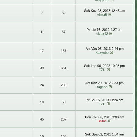
dvilype09
Šeš Kov 23, 2013 12:45 am
7
32
VilmaB
Pir Lie 16, 2012 4:27 pm
11
67
eivux42
Ant Vas 05, 2013 2:44 pm
17
137
Kazysbo
Sek Lap 06, 2022 10:03 pm
39
351
TZU
Ant Kov 20, 2012 2:33 pm
24
203
ragana
Pir Bal 15, 2013 11:24 pm
19
50
TZU
Pen Kov 06, 2015 3:00 am
45
207
Baltas
Sek Spa 02, 2011 1:34 am
10
165