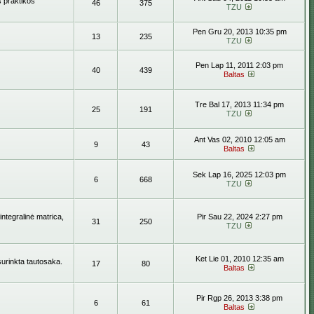
s praktikos
46
375
TZU
Pen Gru 20, 2013 10:35 pm
13
235
TZU
Pen Lap 11, 2011 2:03 pm
40
439
Baltas
Tre Bal 17, 2013 11:34 pm
25
191
TZU
Ant Vas 02, 2010 12:05 am
9
43
Baltas
Sek Lap 16, 2025 12:03 pm
6
668
TZU
ntegralinė matrica,
Pir Sau 22, 2024 2:27 pm
31
250
TZU
Ket Lie 01, 2010 12:35 am
surinkta tautosaka.
17
80
Baltas
Pir Rgp 26, 2013 3:38 pm
6
61
Baltas