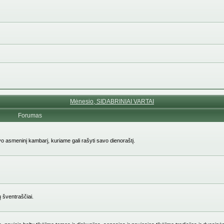
Mėnesio, SIDABRINIAI VARTAI
Forumas
avo asmeninį kambarį, kuriame gali rašyti savo dienoraštį.
ų šventraščiai.