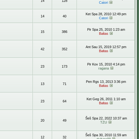
14
128
Catori
Ket Spa 28, 2010 12:49 pm
14
40
Catori
Pir Spa 25, 2010 1:23 am
15
386
Baltas
Ant Sau 15, 2019 12:57 pm
42
352
Baltas
Pir Kov 15, 2010 4:14 pm
23
173
ragana
Pen Rgs 13, 2013 3:36 pm
13
71
Baltas
Ket Geg 26, 2011 1:10 am
23
64
Baltas
Šeš Spa 22, 2022 10:37 am
20
49
TZU
Šeš Spa 30, 2010 11:59 am
12
32