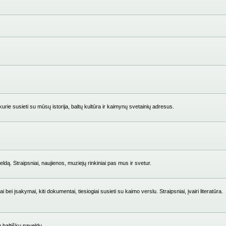
ie susieti su mūsų istorija, baltų kultūra ir kaimynų svetainių adresus.
ldą. Straipsniai, naujienos, muziejų rinkiniai pas mus ir svetur.
i įsakymai, kiti dokumentai, tiesiogiai susieti su kaimo verslu. Straipsniai, įvairi literatūra.
su baltišku paveldu.