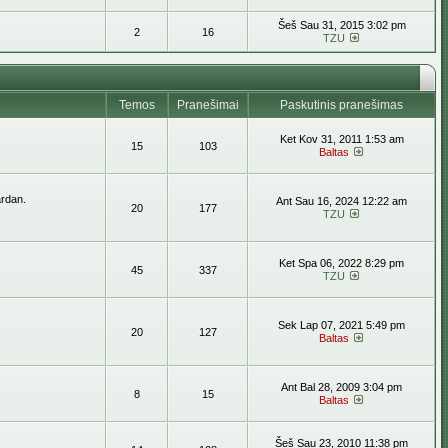
Šeš Sau 31, 2015 3:02 pm
2
16
TZU
Temos
Pranešimai
Paskutinis pranešimas
Ket Kov 31, 2011 1:53 am
15
103
Baltas
ardan.
Ant Sau 16, 2024 12:22 am
20
177
TZU
Ket Spa 06, 2022 8:29 pm
45
337
TZU
Sek Lap 07, 2021 5:49 pm
20
127
Baltas
Ant Bal 28, 2009 3:04 pm
8
15
Baltas
Šeš Sau 23, 2010 11:38 pm