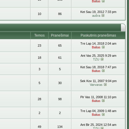
Baltas
Ket Sau 19, 2012 7:33 pm
10
86
aušra
Temos
Pranešimai
Paskutinis pranešimas
Tre Lap 14, 2018 2:04 am
23
65
Baltas
Ant Vas 25, 2025 9:29 am
18
61
TZU
Ket Sau 18, 2018 7:47 pm
3
5
Baltas
Sek Kov 11, 2007 9:04 pm
5
30
Varvaras
Pir Vas 11, 2008 11:10 pm
28
98
Baltas
Tre Lap 04, 2009 1:48 am
2
2
Baltas
Ant Bir 25, 2024 12:54 am
49
134
TZU