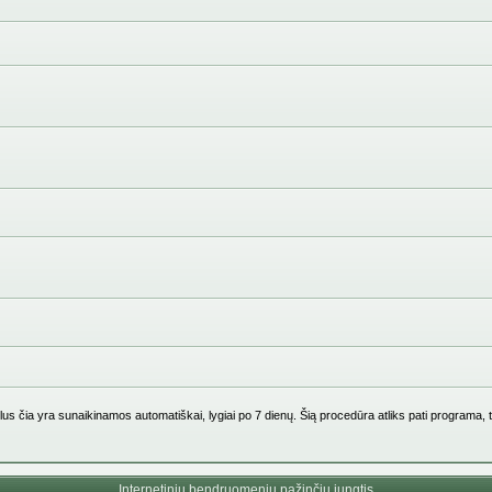
us čia yra sunaikinamos automatiškai, lygiai po 7 dienų. Šią procedūra atliks pati programa, 
Internetinių bendruomenių pažinčių jungtis