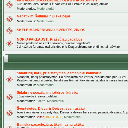
PRIVALOM ŠIUOS ŽMONES GERBTI IR ATSIMINTI
Kurusiems, dirbusiems ir žuvusiems už Lietuvą ir jos laisvę atminti.
Moderatorius:
Moderatoriai
Nepatikimi šaltiniai ir jų skelbėjai
Moderatorius:
Moderatoriai
SKELBIMAI:RENGINIAI, ŠVENTĖS, ŽINIOS
NORIU PAKLAUSTI. Prašyčiau pagalbos
Norite paklausti ar kažką sužinoti, prireikė pagalbos?
Jei kažkuo forumas gali prisidėti prie jūsų problemų sprendimo, tai rašykite,
Sidabrinių narių prisistatymas, asmeniniai kambariai
Sidabrinių narių prisistatymas, Po praleidimo pro vartus, prisistatoma per 24 val.
Pasiūlymai bendrai veiklai, bendri susitikimai. Kiekvienas sidabrinis narys turi s
Moderatorius:
Moderatoriai
Sidabrinė poezija, miniatiūros, kūryba
Jūsų kūryba ir sielos polėkiai.
Moderatoriai:
Electra
,
Moderatoriai
Šventvietės, Dievai ir Deivės, švenraščiai
Apie šventvietes ir šventyklas, Dievus ir deives bei senojo pasaulio dvasias. Arij
Moderatoriai:
Baltas
,
BURTONIS
,
Moderatoriai
Baltiška pasaulėžiūra, tikėjimas, praktika