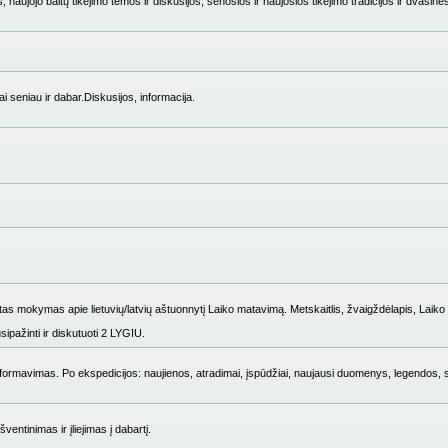
 naujojo baltų tikėjimo temos ir diskusijos, senosios ir naujosios tikėjimo tradicijos ir dvasinė
i seniau ir dabar.Diskusijos, informacija.
mokymas apie lietuvių/latvių aštuonnytį Laiko matavimą. Metskaitlis, žvaigždėlapis, Laiko i
ipažinti ir diskutuoti 2 LYGIU.
ų formavimas. Po ekspedicijos: naujienos, atradimai, įspūdžiai, naujausi duomenys, legendos, 
entinimas ir įliejimas į dabartį.