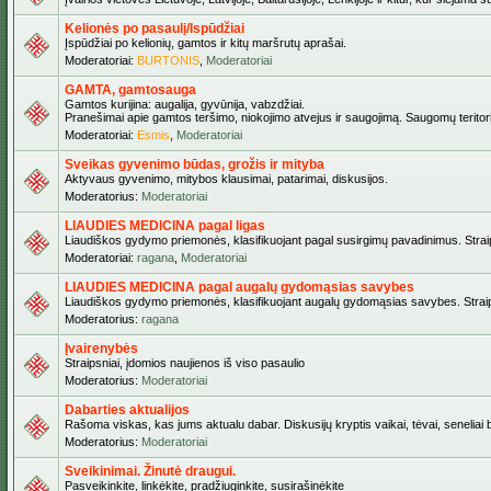
Kelionės po pasaulį/Ispūdžiai
Įspūdžiai po kelionių, gamtos ir kitų maršrutų aprašai.
Moderatoriai:
BURTONIS
,
Moderatoriai
GAMTA, gamtosauga
Gamtos kurijina: augalija, gyvūnija, vabzdžiai.
Pranešimai apie gamtos teršimo, niokojimo atvejus ir saugojimą. Saugomų teritori
Moderatoriai:
Esmis
,
Moderatoriai
Sveikas gyvenimo būdas, grožis ir mityba
Aktyvaus gyvenimo, mitybos klausimai, patarimai, diskusijos.
Moderatorius:
Moderatoriai
LIAUDIES MEDICINA pagal ligas
Liaudiškos gydymo priemonės, klasifikuojant pagal susirgimų pavadinimus. Straips
Moderatoriai:
ragana
,
Moderatoriai
LIAUDIES MEDICINA pagal augalų gydomąsias savybes
Liaudiškos gydymo priemonės, klasifikuojant augalų gydomąsias savybes. Straipsn
Moderatorius:
ragana
Įvairenybės
Straipsniai, įdomios naujienos iš viso pasaulio
Moderatorius:
Moderatoriai
Dabarties aktualijos
Rašoma viskas, kas jums aktualu dabar. Diskusijų kryptis vaikai, tėvai, seneliai be
Moderatorius:
Moderatoriai
Sveikinimai. Žinutė draugui.
Pasveikinkite, linkėkite, pradžiuginkite, susirašinėkite