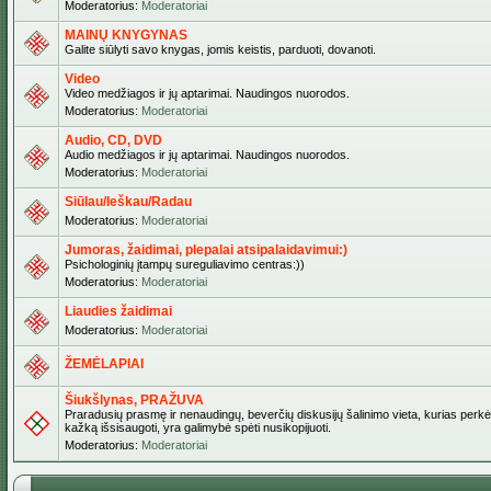
Moderatorius:
Moderatoriai
MAINŲ KNYGYNAS
Galite siūlyti savo knygas, jomis keistis, parduoti, dovanoti.
Video
Video medžiagos ir jų aptarimai. Naudingos nuorodos.
Moderatorius:
Moderatoriai
Audio, CD, DVD
Audio medžiagos ir jų aptarimai. Naudingos nuorodos.
Moderatorius:
Moderatoriai
Siūlau/Ieškau/Radau
Moderatorius:
Moderatoriai
Jumoras, žaidimai, plepalai atsipalaidavimui:)
Psichologinių įtampų sureguliavimo centras:))
Moderatorius:
Moderatoriai
Liaudies žaidimai
Moderatorius:
Moderatoriai
ŽEMĖLAPIAI
Šiukšlynas, PRAŽUVA
Praradusių prasmę ir nenaudingų, beverčių diskusijų šalinimo vieta, kurias perkėl
kažką išsisaugoti, yra galimybė spėti nusikopijuoti.
Moderatorius:
Moderatoriai