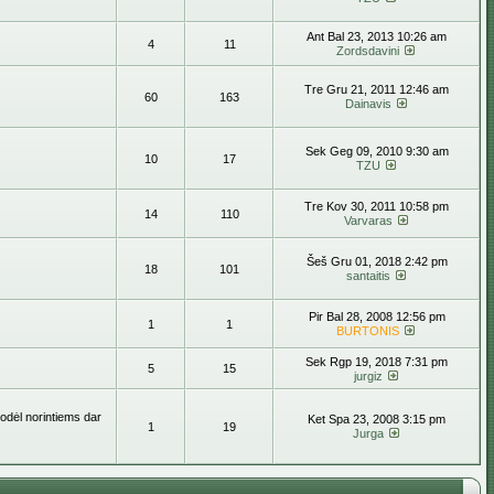
Ant Bal 23, 2013 10:26 am
4
11
Zordsdavini
Tre Gru 21, 2011 12:46 am
60
163
Dainavis
Sek Geg 09, 2010 9:30 am
10
17
TZU
Tre Kov 30, 2011 10:58 pm
14
110
Varvaras
Šeš Gru 01, 2018 2:42 pm
18
101
santaitis
Pir Bal 28, 2008 12:56 pm
1
1
BURTONIS
Sek Rgp 19, 2018 7:31 pm
5
15
jurgiz
todėl norintiems dar
Ket Spa 23, 2008 3:15 pm
1
19
Jurga