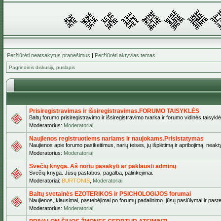
Peržiūrėti neatsakytus pranešimus
|
Peržiūrėti aktyvias temas
Pagrindinis diskusijų puslapis
Prisiregistravimas ir išsiregistravimas.FORUMO TAISYKLĖS
Baltų forumo prisiregistravimo ir išsiregistravimo tvarka ir forumo vidinės taisykl
Moderatorius:
Moderatoriai
Naujienos registruotiems nariams ir naujokams.Prisistatymas
Naujienos apie forumo pasikeitimus, narių teises, jų išplėtimą ir apribojimą, neakt
Moderatorius:
Moderatoriai
Svečių knyga. Aš noriu pasakyti ar paklausti adminų
Svečių knyga. Jūsų pastabos, pagalba, palinkėjimai.
Moderatoriai:
BURTONIS
,
Moderatoriai
Baltų svetainės EZOTERIKOS ir PSICHOLOGIJOS forumai
Naujienos, klausimai, pastebėjimai po forumų padalinimo. jūsų pasiūlymai ir paste
Moderatorius:
Moderatoriai