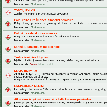
2 LYGIO diskusijos apie baltų tikėjimo ir dvasinio gyvenimo bei patirties apraiškas,
Moderatorius:
Moderatoriai
ŽODŽIŲ BYLOS
Žodžiai, kurie mums praveria langą į suvokimą
Baltų kalbos, rašmenys, simboliai,heraldika
Baltų kalbos, apie artimas ir giminingas kalbas. Lietuvių kalba, rašmenys, simbolia
Moderatorius:
Moderatoriai
Baltiškos kalendorinės šventės
Baltų tautų kalendorinės švęstos ir švenčiamos šventės
Moderatorius:
Moderatoriai
Sakmės, pasakos, mitai, legendos
Moderatorius:
Moderatoriai
Tautos išminties lobynas
Mįslės, minklės, įdomios liaudiškos patarlės, priežodžiai, pastebėjimai ir t.t.
Moderatoriai:
Baltas
,
Moderatoriai
LEATŲ mokymas
2 LYGIO DISKUSIJOS. Įėjimas per "Sidabrinius vartus". Anzelmos Tamūž pateiktas 
savitas papročių aprašymas.
Baltų svetainė neatsako už šio mokymo teiginius ir tiesą. Suteikiama galimybė sus
EKSPEDICIJA NERIMI
Ekspedicijos Nerimi nuo 2007 birželio 5d. iki liepos 3d. pasiruošimas, naujų įdėj
Moderatorius:
Moderatoriai
Atkurkime išnykusius senosios baltų kultūros paminklus
Įdėjos, projektai, svarstymai, aukų rinkimas, rėmėjų paieškos, įgyvendinimas, pašv
Moderatorius:
Moderatoriai