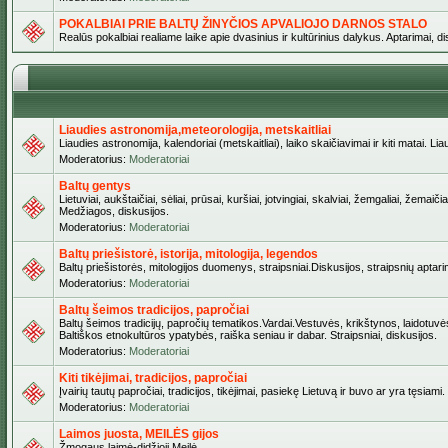
POKALBIAI PRIE BALTŲ ŽINYČIOS APVALIOJO DARNOS STALO
Realūs pokalbiai realiame laike apie dvasinius ir kultūrinius dalykus. Aptarimai, d
Liaudies astronomija,meteorologija, metskaitliai
Liaudies astronomija, kalendoriai (metskaitliai), laiko skaičiavimai ir kiti matai. Lia
Moderatorius:
Moderatoriai
Baltų gentys
Lietuviai, aukštaičiai, sėliai, prūsai, kuršiai, jotvingiai, skalviai, žemgaliai, žem
Medžiagos, diskusijos.
Moderatorius:
Moderatoriai
Baltų priešistorė, istorija, mitologija, legendos
Baltų priešistorės, mitologijos duomenys, straipsniai.Diskusijos, straipsnių aptari
Moderatorius:
Moderatoriai
Baltų šeimos tradicijos, papročiai
Baltų šeimos tradicijų, papročių tematikos.Vardai.Vestuvės, krikštynos, laidotuvė
Baltiškos etnokultūros ypatybės, raiška seniau ir dabar. Straipsniai, diskusijos.
Moderatorius:
Moderatoriai
Kiti tikėjimai, tradicijos, papročiai
Įvairių tautų papročiai, tradicijos, tikėjimai, pasiekę Lietuvą ir buvo ar yra tęsiami.
Moderatorius:
Moderatoriai
Laimos juosta, MEILĖS gijos
Žmogaus laimė-didžioji Meilė.