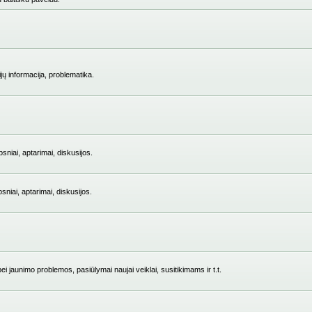
jų informacija, problematika.
niai, aptarimai, diskusijos.
iai, aptarimai, diskusijos.
i jaunimo problemos, pasiūlymai naujai veiklai, susitikimams ir t.t.