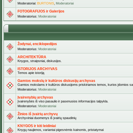
Moderatoriai:
BURTONIS
,
Moderatoriai
FOTOGRAFIJOS ir Galerijos
Moderatorius:
Moderatoriai
Žodynai, enciklopedijos
Moderatorius:
Moderatoriai
ARCHITEKTŪRA
Knygos, straipsniai, diskusijos.
ISTORIJOS ARCHYVAS
Temos apie istoriją
Gamtos mokslų ir kultūros diskusijų archyvas
Gamtos mokslams ir kultūros diskusijoms priskiriamos temos, kurios įdomios sa
Moderatorius:
Moderatoriai
Įvairenybių archyvas
Įvairenybės iš viso pasaulio ir pasenusios informacijos talpykla.
Moderatorius:
Moderatoriai
Žinios iš įvairių archyvų
Archyviniai duomenys iš įvairių spaudinių
KNYGOS ir kiti leidiniai
Knygų naujienos, variantai pigesnėmis kainomis, pristatymai