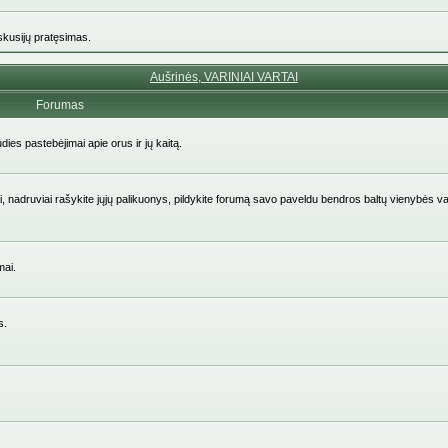
iskusijų pratęsimas.
Aušrinės, VARINIAI VARTAI
Forumas
udies pastebėjimai apie orus ir jų kaitą.
aičiai, nadruviai rašykite jųjų palikuonys, pildykite forumą savo paveldu bendros baltų vienybės v
mai.
s.