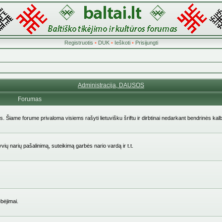
Registruotis
•
DUK
•
Ieškoti
•
Prisijungti
Administracija, DAUSOS
Forumas
ės. Šiame forume privaloma visiems rašyti lietuvišku šriftu ir dirbtinai nedarkant bendrinės kal
yvių narių pašalinimą, suteikimą garbės nario vardą ir t.t.
bėjimai.