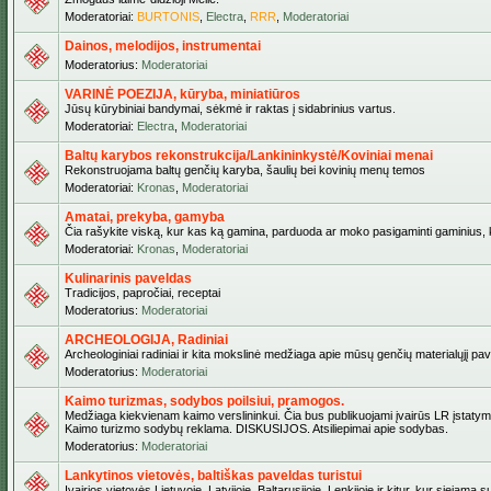
Moderatoriai:
BURTONIS
,
Electra
,
RRR
,
Moderatoriai
Dainos, melodijos, instrumentai
Moderatorius:
Moderatoriai
VARINĖ POEZIJA, kūryba, miniatiūros
Jūsų kūrybiniai bandymai, sėkmė ir raktas į sidabrinius vartus.
Moderatoriai:
Electra
,
Moderatoriai
Baltų karybos rekonstrukcija/Lankininkystė/Koviniai menai
Rekonstruojama baltų genčių karyba, šaulių bei kovinių menų temos
Moderatoriai:
Kronas
,
Moderatoriai
Amatai, prekyba, gamyba
Čia rašykite viską, kur kas ką gamina, parduoda ar moko pasigaminti gaminius, kur
Moderatoriai:
Kronas
,
Moderatoriai
Kulinarinis paveldas
Tradicijos, papročiai, receptai
Moderatorius:
Moderatoriai
ARCHEOLOGIJA, Radiniai
Archeologiniai radiniai ir kita mokslinė medžiaga apie mūsų genčių materialųjį pave
Moderatorius:
Moderatoriai
Kaimo turizmas, sodybos poilsiui, pramogos.
Medžiaga kiekvienam kaimo verslininkui. Čia bus publikuojami įvairūs LR įstatymai be
Kaimo turizmo sodybų reklama. DISKUSIJOS. Atsiliepimai apie sodybas.
Moderatorius:
Moderatoriai
Lankytinos vietovės, baltiškas paveldas turistui
Įvairios vietovės Lietuvoje, Latvijoje, Baltarusijoje, Lenkijoje ir kitur, kur siejama 