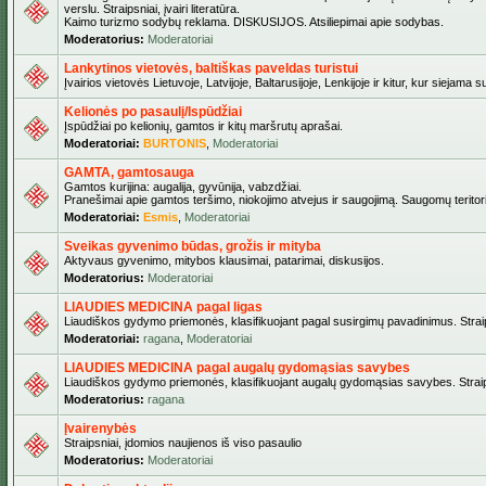
verslu. Straipsniai, įvairi literatūra.
Kaimo turizmo sodybų reklama. DISKUSIJOS. Atsiliepimai apie sodybas.
Moderatorius:
Moderatoriai
Lankytinos vietovės, baltiškas paveldas turistui
Įvairios vietovės Lietuvoje, Latvijoje, Baltarusijoje, Lenkijoje ir kitur, kur siejama 
Kelionės po pasaulį/Ispūdžiai
Įspūdžiai po kelionių, gamtos ir kitų maršrutų aprašai.
Moderatoriai:
BURTONIS
,
Moderatoriai
GAMTA, gamtosauga
Gamtos kurijina: augalija, gyvūnija, vabzdžiai.
Pranešimai apie gamtos teršimo, niokojimo atvejus ir saugojimą. Saugomų teritori
Moderatoriai:
Esmis
,
Moderatoriai
Sveikas gyvenimo būdas, grožis ir mityba
Aktyvaus gyvenimo, mitybos klausimai, patarimai, diskusijos.
Moderatorius:
Moderatoriai
LIAUDIES MEDICINA pagal ligas
Liaudiškos gydymo priemonės, klasifikuojant pagal susirgimų pavadinimus. Straips
Moderatoriai:
ragana
,
Moderatoriai
LIAUDIES MEDICINA pagal augalų gydomąsias savybes
Liaudiškos gydymo priemonės, klasifikuojant augalų gydomąsias savybes. Straipsn
Moderatorius:
ragana
Įvairenybės
Straipsniai, įdomios naujienos iš viso pasaulio
Moderatorius:
Moderatoriai