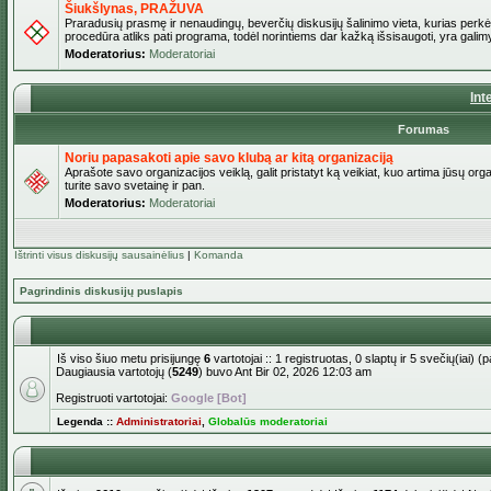
Šiukšlynas, PRAŽUVA
Praradusių prasmę ir nenaudingų, beverčių diskusijų šalinimo vieta, kurias perkėl
procedūra atliks pati programa, todėl norintiems dar kažką išsisaugoti, yra galimy
Moderatorius:
Moderatoriai
Int
Forumas
Noriu papasakoti apie savo klubą ar kitą organizaciją
Aprašote savo organizacijos veiklą, galit pristatyt ką veikiat, kuo artima jūsų org
turite savo svetainę ir pan.
Moderatorius:
Moderatoriai
Ištrinti visus diskusijų sausainėlius
|
Komanda
Pagrindinis diskusijų puslapis
Iš viso šiuo metu prisijungę
6
vartotojai :: 1 registruotas, 0 slaptų ir 5 svečių(iai)
Daugiausia vartotojų (
5249
) buvo Ant Bir 02, 2026 12:03 am
Registruoti vartotojai:
Google [Bot]
Legenda ::
Administratoriai
,
Globalūs moderatoriai