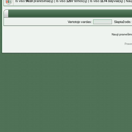
Iš viso
9610
pranešimai(ų) | Iš viso
1207
temos(ų) | Iš viso
1174
dalyviai(ių) | Na
Vartotojo vardas:
Slaptažodis:
Nauji pranešim
Powe