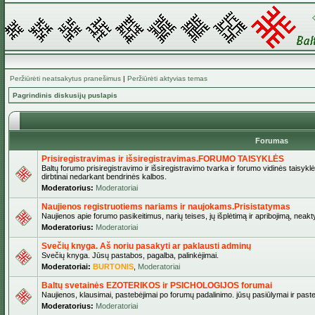
Peržiūrėti neatsakytus pranešimus
|
Peržiūrėti aktyvias temas
Pagrindinis diskusijų puslapis
Forumas
Prisiregistravimas ir išsiregistravimas.FORUMO TAISYKLĖS
Baltų forumo prisiregistravimo ir išsiregistravimo tvarka ir forumo vidinės taisykl
dirbtinai nedarkant bendrinės kalbos.
Moderatorius:
Moderatoriai
Naujienos registruotiems nariams ir naujokams.Prisistatymas
Naujienos apie forumo pasikeitimus, narių teises, jų išplėtimą ir apribojimą, neakt
Moderatorius:
Moderatoriai
Svečių knyga. Aš noriu pasakyti ar paklausti adminų
Svečių knyga. Jūsų pastabos, pagalba, palinkėjimai.
Moderatoriai:
BURTONIS
,
Moderatoriai
Baltų svetainės EZOTERIKOS ir PSICHOLOGIJOS forumai
Naujienos, klausimai, pastebėjimai po forumų padalinimo. jūsų pasiūlymai ir paste
Moderatorius:
Moderatoriai