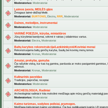
Moderatorius:
Moderatoriai
Laimos juosta, MEILĖS gijos
Žmogaus laimė-didžioji Meilė.
Moderatoriai:
BURTONIS
,
Electra
,
RRR
,
Moderatoriai
Dainos, melodijos, instrumentai
Moderatorius:
Moderatoriai
VARINĖ POEZIJA, kūryba, miniatiūros
Jūsų kūrybiniai bandymai, sėkmė ir raktas į sidabrinius vartus.
Moderatoriai:
Electra
,
Moderatoriai
Baltų karybos rekonstrukcija/Lankininkystė/Koviniai menai
Rekonstruojama baltų genčių karyba, šaulių bei kovinių menų temos
Moderatoriai:
Kronas
,
Moderatoriai
Amatai, prekyba, gamyba
Čia rašykite viską, kur kas ką gamina, parduoda ar moko pasigaminti gaminius, kur
adresus.
Moderatoriai:
Kronas
,
Moderatoriai
Kulinarinis paveldas
Tradicijos, papročiai, receptai
Moderatorius:
Moderatoriai
ARCHEOLOGIJA, Radiniai
Archeologiniai radiniai ir kita mokslinė medžiaga apie mūsų genčių materialųjį pave
Moderatorius:
Moderatoriai
Kaimo turizmas, sodybos poilsiui, pramogos.
Medžiaga kiekvienam kaimo verslininkui. Čia bus publikuojami įvairūs LR įstatymai