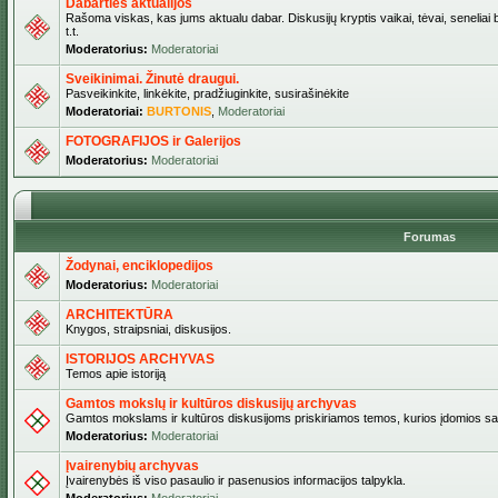
Dabarties aktualijos
Rašoma viskas, kas jums aktualu dabar. Diskusijų kryptis vaikai, tėvai, seneliai b
t.t.
Moderatorius:
Moderatoriai
Sveikinimai. Žinutė draugui.
Pasveikinkite, linkėkite, pradžiuginkite, susirašinėkite
Moderatoriai:
BURTONIS
,
Moderatoriai
FOTOGRAFIJOS ir Galerijos
Moderatorius:
Moderatoriai
Forumas
Žodynai, enciklopedijos
Moderatorius:
Moderatoriai
ARCHITEKTŪRA
Knygos, straipsniai, diskusijos.
ISTORIJOS ARCHYVAS
Temos apie istoriją
Gamtos mokslų ir kultūros diskusijų archyvas
Gamtos mokslams ir kultūros diskusijoms priskiriamos temos, kurios įdomios sa
Moderatorius:
Moderatoriai
Įvairenybių archyvas
Įvairenybės iš viso pasaulio ir pasenusios informacijos talpykla.