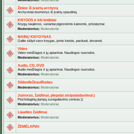
Moderatorius:
Moderatoriai
Žinios iš įvairių archyvų
Archyviniai duomenys iš įvairių spaudinių
KNYGOS ir kiti leidiniai
Knygų naujienos, variantai pigesnėmis kainomis, pristatymai
Moderatorius:
Moderatoriai
MAINŲ KNYGYNAS
Galite siūlyti savo knygas, jomis keistis, parduoti, dovanoti.
Video
Video medžiagos ir jų aptarimai. Naudingos nuorodos.
Moderatorius:
Moderatoriai
Audio, CD, DVD
Audio medžiagos ir jų aptarimai. Naudingos nuorodos.
Moderatorius:
Moderatoriai
Siūlau/Ieškau/Radau
Moderatorius:
Moderatoriai
Jumoras, žaidimai, plepalai atsipalaidavimui:)
Psichologinių įtampų sureguliavimo centras:))
Moderatorius:
Moderatoriai
Liaudies žaidimai
Moderatorius:
Moderatoriai
ŽEMĖLAPIAI