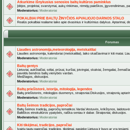
Atkurkime išnykusius senosios baltų kultūros paminklus
Įdėjos, projektai, svarstymai, aukų rinkimas, rėmėjų paieškos, įgyvendinimas, pašv
Moderatorius:
Moderatoriai
POKALBIAI PRIE BALTŲ ŽINYČIOS APVALIOJO DARNOS STALO
Realūs pokalbiai realiame laike apie dvasinius ir kultūrinius dalykus. Aptarimai, d
Forumas
Liaudies astronomija,meteorologija, metskaitliai
Liaudies astronomija, kalendoriai (metskaitliai), laiko skaičiavimai ir kiti matai. Lia
Moderatorius:
Moderatoriai
Baltų gentys
Lietuviai, aukštaičiai, sėliai, prūsai, kuršiai, jotvingiai, skalviai, žemgaliai, žemai
paveldu bendros baltų vienybės vardan.
Medžiagos, diskusijos.
Moderatorius:
Moderatoriai
Baltų priešistorė, istorija, mitologija, legendos
Baltų priešistorės, mitologijos duomenys, straipsniai.Diskusijos, straipsnių aptari
Moderatorius:
Moderatoriai
Baltų šeimos tradicijos, papročiai
Baltų šeimos tradicijų, papročių tematikos.Vardai.Vestuvės, krikštynos, laidotuvė
Baltiškos etnokultūros ypatybės, raiška seniau ir dabar. Straipsniai, diskusijos.
Moderatorius:
Moderatoriai
Kiti tikėjimai, tradicijos, papročiai
Įvairių tautų papročiai, tradicijos, tikėjimai, pasiekę Lietuvą ir buvo ar yra tęsiami.