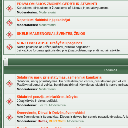
PRIVALOM ŠIUOS ŽMONES GERBTI IR ATSIMINTI
Kurusiems, dirbusiems ir žuvusiems už Lietuvą ir jos laisvę atminti.
Moderatorius:
Moderatoriai
Nepatikimi šaltiniai ir jų skelbėjai
Moderatorius:
Moderatoriai
SKELBIMAI:RENGINIAI, ŠVENTĖS, ŽINIOS
NORIU PAKLAUSTI. Prašyčiau pagalbos
Norite paklausti ar kažką sužinoti, prireikė pagalbos?
Jei kažkuo forumas gali prisidėti prie jūsų problemų sprendimo, tai rašykite,
Forumas
Sidabrinių narių prisistatymas, asmeniniai kambariai
Sidabrinių narių prisistatymas, Po praleidimo pro vartus, prisistatoma per 24 val.
Pasiūlymai bendrai veiklai, bendri susitikimai. Kiekvienas sidabrinis narys turi s
Moderatorius:
Moderatoriai
Sidabrinė poezija, miniatiūros, kūryba
Jūsų kūryba ir sielos polėkiai.
Moderatoriai:
Electra
,
Moderatoriai
Šventvietės, Dievai ir Deivės, švenraščiai
Apie šventvietes ir šventyklas, Dievus ir deives bei senojo pasaulio dvasias. Arij
Moderatoriai:
Baltas
,
BURTONIS
,
Moderatoriai