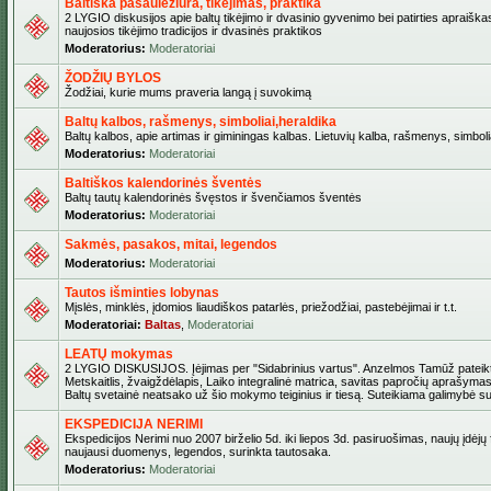
Baltiška pasaulėžiūra, tikėjimas, praktika
2 LYGIO diskusijos apie baltų tikėjimo ir dvasinio gyvenimo bei patirties apraiškas
naujosios tikėjimo tradicijos ir dvasinės praktikos
Moderatorius:
Moderatoriai
ŽODŽIŲ BYLOS
Žodžiai, kurie mums praveria langą į suvokimą
Baltų kalbos, rašmenys, simboliai,heraldika
Baltų kalbos, apie artimas ir giminingas kalbas. Lietuvių kalba, rašmenys, simbolia
Moderatorius:
Moderatoriai
Baltiškos kalendorinės šventės
Baltų tautų kalendorinės švęstos ir švenčiamos šventės
Moderatorius:
Moderatoriai
Sakmės, pasakos, mitai, legendos
Moderatorius:
Moderatoriai
Tautos išminties lobynas
Mįslės, minklės, įdomios liaudiškos patarlės, priežodžiai, pastebėjimai ir t.t.
Moderatoriai:
Baltas
,
Moderatoriai
LEATŲ mokymas
2 LYGIO DISKUSIJOS. Įėjimas per "Sidabrinius vartus". Anzelmos Tamūž pateikta
Metskaitlis, žvaigždėlapis, Laiko integralinė matrica, savitas papročių aprašymas
Baltų svetainė neatsako už šio mokymo teiginius ir tiesą. Suteikiama galimybė sus
EKSPEDICIJA NERIMI
Ekspedicijos Nerimi nuo 2007 birželio 5d. iki liepos 3d. pasiruošimas, naujų įdėjų
naujausi duomenys, legendos, surinkta tautosaka.
Moderatorius:
Moderatoriai