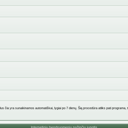
us čia yra sunaikinamos automatiškai, lygiai po 7 dienų. Šią procedūra atliks pati programa, 
Internetinių bendruomenių pažinčių jungtis