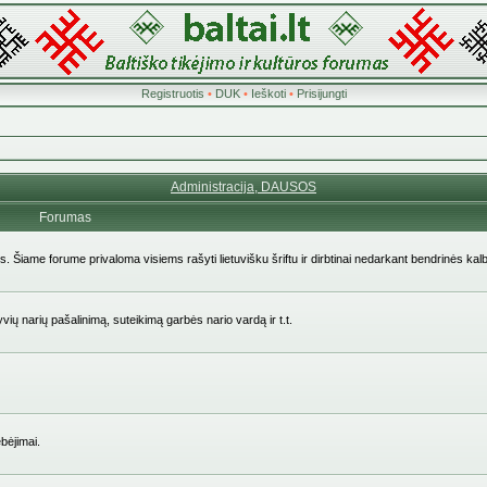
Registruotis
•
DUK
•
Ieškoti
•
Prisijungti
Administracija, DAUSOS
Forumas
ės. Šiame forume privaloma visiems rašyti lietuvišku šriftu ir dirbtinai nedarkant bendrinės kal
yvių narių pašalinimą, suteikimą garbės nario vardą ir t.t.
bėjimai.