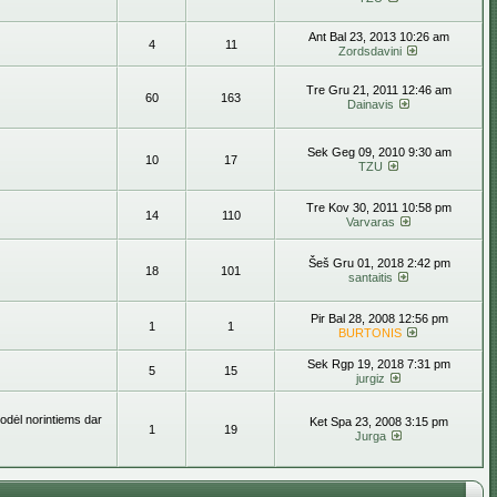
Ant Bal 23, 2013 10:26 am
4
11
Zordsdavini
Tre Gru 21, 2011 12:46 am
60
163
Dainavis
Sek Geg 09, 2010 9:30 am
10
17
TZU
Tre Kov 30, 2011 10:58 pm
14
110
Varvaras
Šeš Gru 01, 2018 2:42 pm
18
101
santaitis
Pir Bal 28, 2008 12:56 pm
1
1
BURTONIS
Sek Rgp 19, 2018 7:31 pm
5
15
jurgiz
todėl norintiems dar
Ket Spa 23, 2008 3:15 pm
1
19
Jurga