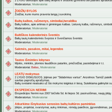
2 LYGIO diskusijos apie baltų tikėjimo ir dvasinio gyvenimo bei patirties apraiškas,
Moderatorius:
Moderatoriai
ŽODŽIŲ BYLOS
Žodžiai, kurie mums praveria langą į suvokimą
Baltų kalbos, rašmenys, simboliai,heraldika
Baltų kalbos, apie artimas ir giminingas kalbas. Lietuvių kalba, rašmenys, simbolia
Moderatorius:
Moderatoriai
Baltiškos kalendorinės šventės
Baltų tautų kalendorinės švęstos ir švenčiamos šventės
Moderatorius:
Moderatoriai
Sakmės, pasakos, mitai, legendos
Moderatorius:
Moderatoriai
Tautos išminties lobynas
Mįslės, minklės, įdomios liaudiškos patarlės, priežodžiai, pastebėjimai ir t.t.
Moderatoriai:
Baltas
,
Moderatoriai
LEATŲ mokymas
2 LYGIO DISKUSIJOS. Įėjimas per "Sidabrinius vartus". Anzelmos Tamūž pateiktas 
savitas papročių aprašymas.
Baltų svetainė neatsako už šio mokymo teiginius ir tiesą. Suteikiama galimybė sus
EKSPEDICIJA NERIMI
Ekspedicijos Nerimi nuo 2007 birželio 5d. iki liepos 3d. pasiruošimas, naujų įdėj
Moderatorius:
Moderatoriai
Atkurkime išnykusius senosios baltų kultūros paminklus
Įdėjos, projektai, svarstymai, aukų rinkimas, rėmėjų paieškos, įgyvendinimas, pašv
Moderatorius:
Moderatoriai