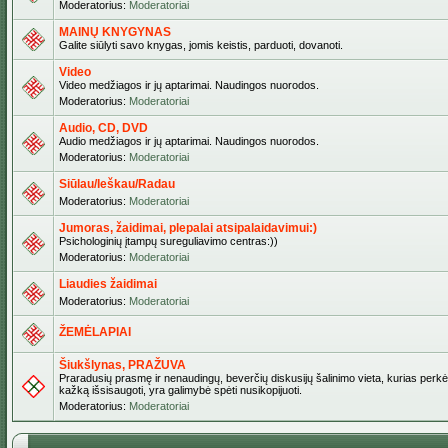
Moderatorius:
Moderatoriai
MAINŲ KNYGYNAS
Galite siūlyti savo knygas, jomis keistis, parduoti, dovanoti.
Video
Video medžiagos ir jų aptarimai. Naudingos nuorodos.
Moderatorius:
Moderatoriai
Audio, CD, DVD
Audio medžiagos ir jų aptarimai. Naudingos nuorodos.
Moderatorius:
Moderatoriai
Siūlau/Ieškau/Radau
Moderatorius:
Moderatoriai
Jumoras, žaidimai, plepalai atsipalaidavimui:)
Psichologinių įtampų sureguliavimo centras:))
Moderatorius:
Moderatoriai
Liaudies žaidimai
Moderatorius:
Moderatoriai
ŽEMĖLAPIAI
Šiukšlynas, PRAŽUVA
Praradusių prasmę ir nenaudingų, beverčių diskusijų šalinimo vieta, kurias perkėl
kažką išsisaugoti, yra galimybė spėti nusikopijuoti.
Moderatorius:
Moderatoriai