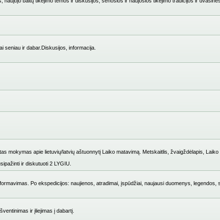
 naujojo baltų tikėjimo temos ir diskusijos, senosios ir naujosios tikėjimo tradicijos ir dvasinė
i seniau ir dabar.Diskusijos, informacija.
mokymas apie lietuvių/latvių aštuonnytį Laiko matavimą. Metskaitlis, žvaigždėlapis, Laiko i
ipažinti ir diskutuoti 2 LYGIU.
ų formavimas. Po ekspedicijos: naujienos, atradimai, įspūdžiai, naujausi duomenys, legendos, 
entinimas ir įliejimas į dabartį.