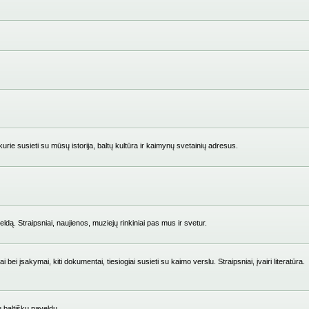
ie susieti su mūsų istorija, baltų kultūra ir kaimynų svetainių adresus.
ldą. Straipsniai, naujienos, muziejų rinkiniai pas mus ir svetur.
i įsakymai, kiti dokumentai, tiesiogiai susieti su kaimo verslu. Straipsniai, įvairi literatūra.
su baltišku paveldu.