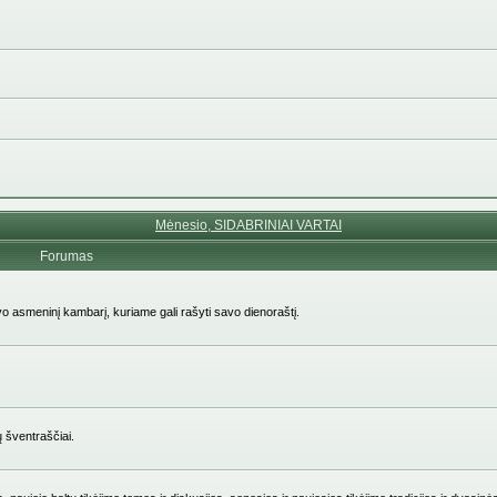
Mėnesio, SIDABRINIAI VARTAI
Forumas
avo asmeninį kambarį, kuriame gali rašyti savo dienoraštį.
ų šventraščiai.