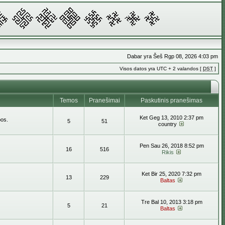
Dabar yra Šeš Rgp 08, 2026 4:03 pm
Visos datos yra UTC + 2 valandos [
DST
]
Temos
Pranešimai
Paskutinis pranešimas
Ket Geg 13, 2010 2:37 pm
bos.
5
51
country
Pen Sau 26, 2018 8:52 pm
16
516
Rikis
Ket Bir 25, 2020 7:32 pm
13
229
Baltas
Tre Bal 10, 2013 3:18 pm
5
21
Baltas