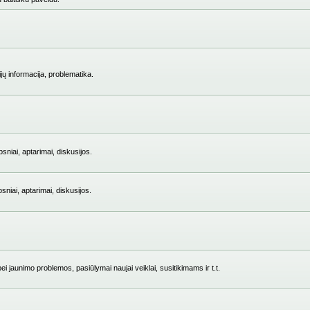
jų informacija, problematika.
niai, aptarimai, diskusijos.
iai, aptarimai, diskusijos.
i jaunimo problemos, pasiūlymai naujai veiklai, susitikimams ir t.t.