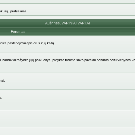
iskusijų pratęsimas.
Aušrinės, VARINIAI VARTAI
Forumas
udies pastebėjimai apie orus ir jų kaitą.
aičiai, nadruviai rašykite jųjų palikuonys, pildykite forumą savo paveldu bendros baltų vienybės v
mai.
s.