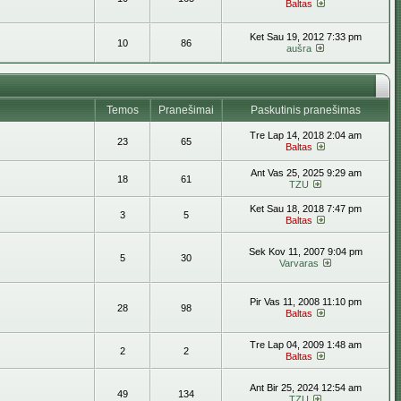
Baltas
Ket Sau 19, 2012 7:33 pm
10
86
aušra
Temos
Pranešimai
Paskutinis pranešimas
Tre Lap 14, 2018 2:04 am
23
65
Baltas
Ant Vas 25, 2025 9:29 am
18
61
TZU
Ket Sau 18, 2018 7:47 pm
3
5
Baltas
Sek Kov 11, 2007 9:04 pm
5
30
Varvaras
Pir Vas 11, 2008 11:10 pm
28
98
Baltas
Tre Lap 04, 2009 1:48 am
2
2
Baltas
Ant Bir 25, 2024 12:54 am
49
134
TZU