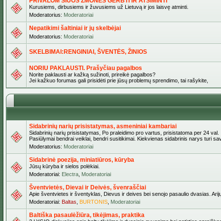
PRIVALOM ŠIUOS ŽMONES GERBTI IR ATSIMINTI
Kurusiems, dirbusiems ir žuvusiems už Lietuvą ir jos laisvę atminti.
Moderatorius:
Moderatoriai
Nepatikimi šaltiniai ir jų skelbėjai
Moderatorius:
Moderatoriai
SKELBIMAI:RENGINIAI, ŠVENTĖS, ŽINIOS
NORIU PAKLAUSTI. Prašyčiau pagalbos
Norite paklausti ar kažką sužinoti, prireikė pagalbos?
Jei kažkuo forumas gali prisidėti prie jūsų problemų sprendimo, tai rašykite,
Sidabrinių narių prisistatymas, asmeniniai kambariai
Sidabrinių narių prisistatymas, Po praleidimo pro vartus, prisistatoma per 24 val.
Pasiūlymai bendrai veiklai, bendri susitikimai. Kiekvienas sidabrinis narys turi s
Moderatorius:
Moderatoriai
Sidabrinė poezija, miniatiūros, kūryba
Jūsų kūryba ir sielos polėkiai.
Moderatoriai:
Electra
,
Moderatoriai
Šventvietės, Dievai ir Deivės, švenraščiai
Apie šventvietes ir šventyklas, Dievus ir deives bei senojo pasaulio dvasias. Arij
Moderatoriai:
Baltas
,
BURTONIS
,
Moderatoriai
Baltiška pasaulėžiūra, tikėjimas, praktika