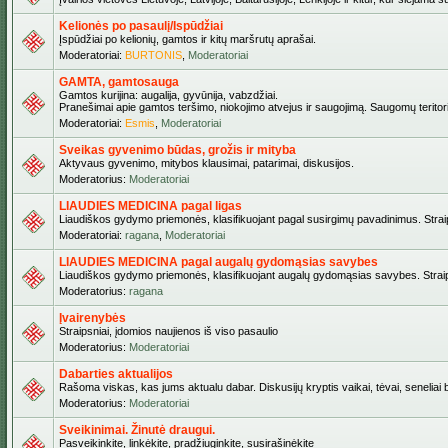
Kelionės po pasaulį/Ispūdžiai
Įspūdžiai po kelionių, gamtos ir kitų maršrutų aprašai.
Moderatoriai:
BURTONIS
,
Moderatoriai
GAMTA, gamtosauga
Gamtos kurijina: augalija, gyvūnija, vabzdžiai.
Pranešimai apie gamtos teršimo, niokojimo atvejus ir saugojimą. Saugomų teritori
Moderatoriai:
Esmis
,
Moderatoriai
Sveikas gyvenimo būdas, grožis ir mityba
Aktyvaus gyvenimo, mitybos klausimai, patarimai, diskusijos.
Moderatorius:
Moderatoriai
LIAUDIES MEDICINA pagal ligas
Liaudiškos gydymo priemonės, klasifikuojant pagal susirgimų pavadinimus. Straips
Moderatoriai:
ragana
,
Moderatoriai
LIAUDIES MEDICINA pagal augalų gydomąsias savybes
Liaudiškos gydymo priemonės, klasifikuojant augalų gydomąsias savybes. Straipsn
Moderatorius:
ragana
Įvairenybės
Straipsniai, įdomios naujienos iš viso pasaulio
Moderatorius:
Moderatoriai
Dabarties aktualijos
Rašoma viskas, kas jums aktualu dabar. Diskusijų kryptis vaikai, tėvai, seneliai be
Moderatorius:
Moderatoriai
Sveikinimai. Žinutė draugui.
Pasveikinkite, linkėkite, pradžiuginkite, susirašinėkite