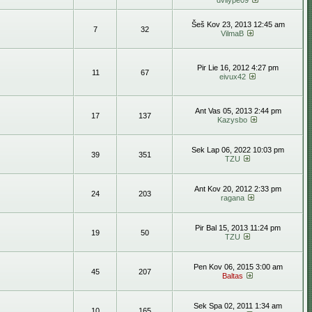
dvilype09
Šeš Kov 23, 2013 12:45 am
7
32
VilmaB
Pir Lie 16, 2012 4:27 pm
11
67
eivux42
Ant Vas 05, 2013 2:44 pm
17
137
Kazysbo
Sek Lap 06, 2022 10:03 pm
39
351
TZU
Ant Kov 20, 2012 2:33 pm
24
203
ragana
Pir Bal 15, 2013 11:24 pm
19
50
TZU
Pen Kov 06, 2015 3:00 am
45
207
Baltas
Sek Spa 02, 2011 1:34 am
10
165