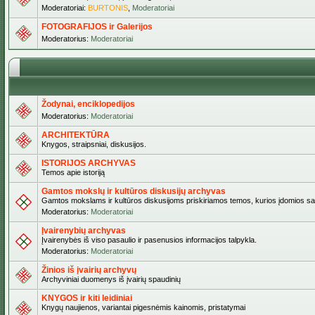
Moderatoriai:
BURTONIS
,
Moderatoriai
FOTOGRAFIJOS ir Galerijos
Moderatorius:
Moderatoriai
Žodynai, enciklopedijos
Moderatorius:
Moderatoriai
ARCHITEKTŪRA
Knygos, straipsniai, diskusijos.
ISTORIJOS ARCHYVAS
Temos apie istoriją
Gamtos mokslų ir kultūros diskusijų archyvas
Gamtos mokslams ir kultūros diskusijoms priskiriamos temos, kurios įdomios sa
Moderatorius:
Moderatoriai
Įvairenybių archyvas
Įvairenybės iš viso pasaulio ir pasenusios informacijos talpykla.
Moderatorius:
Moderatoriai
Žinios iš įvairių archyvų
Archyviniai duomenys iš įvairių spaudinių
KNYGOS ir kiti leidiniai
Knygų naujienos, variantai pigesnėmis kainomis, pristatymai