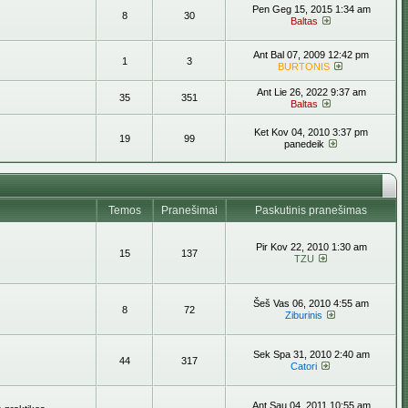
Pen Geg 15, 2015 1:34 am
8
30
Baltas
Ant Bal 07, 2009 12:42 pm
1
3
BURTONIS
Ant Lie 26, 2022 9:37 am
35
351
Baltas
Ket Kov 04, 2010 3:37 pm
19
99
panedeik
Temos
Pranešimai
Paskutinis pranešimas
Pir Kov 22, 2010 1:30 am
15
137
TZU
Šeš Vas 06, 2010 4:55 am
8
72
Ziburinis
Sek Spa 31, 2010 2:40 am
44
317
Catori
Ant Sau 04, 2011 10:55 am