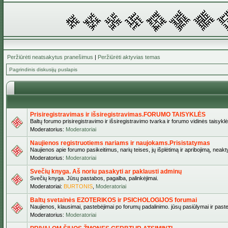
Peržiūrėti neatsakytus pranešimus
|
Peržiūrėti aktyvias temas
Pagrindinis diskusijų puslapis
Prisiregistravimas ir išsiregistravimas.FORUMO TAISYKLĖS
Baltų forumo prisiregistravimo ir išsiregistravimo tvarka ir forumo vidinės taisykl
Moderatorius:
Moderatoriai
Naujienos registruotiems nariams ir naujokams.Prisistatymas
Naujienos apie forumo pasikeitimus, narių teises, jų išplėtimą ir apribojimą, neakt
Moderatorius:
Moderatoriai
Svečių knyga. Aš noriu pasakyti ar paklausti adminų
Svečių knyga. Jūsų pastabos, pagalba, palinkėjimai.
Moderatoriai:
BURTONIS
,
Moderatoriai
Baltų svetainės EZOTERIKOS ir PSICHOLOGIJOS forumai
Naujienos, klausimai, pastebėjimai po forumų padalinimo. jūsų pasiūlymai ir paste
Moderatorius:
Moderatoriai