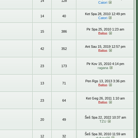
14
128
Catori
Ket Spa 28, 2010 12:49 pm
14
40
Catori
Pir Spa 25, 2010 1:23 am
15
386
Baltas
Ant Sau 15, 2019 12:57 pm
42
352
Baltas
Pir Kov 15, 2010 4:14 pm
23
173
ragana
Pen Rgs 13, 2013 3:36 pm
13
71
Baltas
Ket Geg 26, 2011 1:10 am
23
64
Baltas
Šeš Spa 22, 2022 10:37 am
20
49
TZU
Šeš Spa 30, 2010 11:59 am
12
32