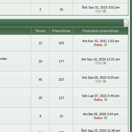
Šeš Sau 31, 2015 3:02 pm
2
16
TZU
Temos
Pranešimai
Paskutinis pranešimas
Ket Kov 31, 2011 1:53 am
15
103
Baltas
ardan.
Ant Sau 16, 2024 12:22 am
20
177
TZU
Ket Spa 06, 2022 8:29 pm
45
337
TZU
Sek Lap 07, 2021 5:49 pm
20
127
Baltas
Ant Bal 28, 2009 3:04 pm
8
15
Baltas
Šeš Sau 23, 2010 11:38 pm