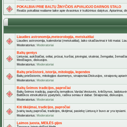
POKALBIAI PRIE BALTŲ ŽINYČIOS APVALIOJO DARNOS STALO
Realūs pokalbiai realiame laike apie dvasinius ir kultūrinius dalykus. Aptarimai, d
Liaudies astronomija,meteorologija, metskaitliai
Liaudies astronomija, kalendoriai (metskaitliai), laiko skaičiavimai ir kiti matai. Lia
Moderatorius:
Moderatoriai
Baltų gentys
Lietuviai, aukštaičiai, sėliai, prūsai, kuršiai, jotvingiai, skalviai, žemgaliai, žem
Medžiagos, diskusijos.
Moderatorius:
Moderatoriai
Baltų priešistorė, istorija, mitologija, legendos
Baltų priešistorės, mitologijos duomenys, straipsniai.Diskusijos, straipsnių aptari
Moderatorius:
Moderatoriai
Baltų šeimos tradicijos, papročiai
Baltų šeimos tradicijų, papročių tematikos.Vardai.Vestuvės, krikštynos, laidotuvė
Baltiškos etnokultūros ypatybės, raiška seniau ir dabar. Straipsniai, diskusijos.
Moderatorius:
Moderatoriai
Kiti tikėjimai, tradicijos, papročiai
Įvairių tautų papročiai, tradicijos, tikėjimai, pasiekę Lietuvą ir buvo ar yra tęsiami.
Moderatorius:
Moderatoriai
Laimos juosta, MEILĖS gijos
Žmogaus laimė-didžioji Meilė.