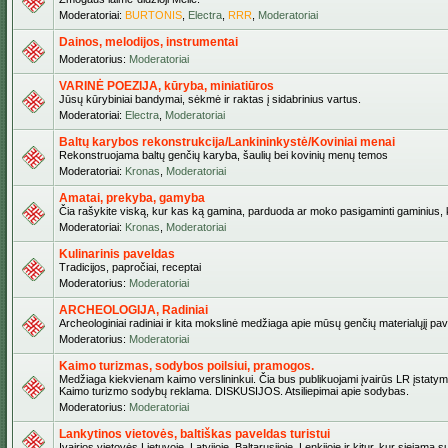
Moderatoriai:
BURTONIS
,
Electra
,
RRR
,
Moderatoriai
Dainos, melodijos, instrumentai
Moderatorius:
Moderatoriai
VARINĖ POEZIJA, kūryba, miniatiūros
Jūsų kūrybiniai bandymai, sėkmė ir raktas į sidabrinius vartus.
Moderatoriai:
Electra
,
Moderatoriai
Baltų karybos rekonstrukcija/Lankininkystė/Koviniai menai
Rekonstruojama baltų genčių karyba, šaulių bei kovinių menų temos
Moderatoriai:
Kronas
,
Moderatoriai
Amatai, prekyba, gamyba
Čia rašykite viską, kur kas ką gamina, parduoda ar moko pasigaminti gaminius, kur
Moderatoriai:
Kronas
,
Moderatoriai
Kulinarinis paveldas
Tradicijos, papročiai, receptai
Moderatorius:
Moderatoriai
ARCHEOLOGIJA, Radiniai
Archeologiniai radiniai ir kita mokslinė medžiaga apie mūsų genčių materialųjį pave
Moderatorius:
Moderatoriai
Kaimo turizmas, sodybos poilsiui, pramogos.
Medžiaga kiekvienam kaimo verslininkui. Čia bus publikuojami įvairūs LR įstatymai be
Kaimo turizmo sodybų reklama. DISKUSIJOS. Atsiliepimai apie sodybas.
Moderatorius:
Moderatoriai
Lankytinos vietovės, baltiškas paveldas turistui
Įvairios vietovės Lietuvoje, Latvijoje, Baltarusijoje, Lenkijoje ir kitur, kur siejama 