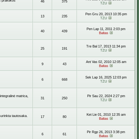
s praktikos
46
375
TZU
Pen Gru 20, 2013 10:35 pm
13
235
TZU
Pen Lap 11, 2011 2:03 pm
40
439
Baltas
Tre Bal 17, 2013 11:34 pm
25
191
TZU
Ant Vas 02, 2010 12:05 am
9
43
Baltas
Sek Lap 16, 2025 12:03 pm
6
668
TZU
ntegralinė matrica,
Pir Sau 22, 2024 2:27 pm
31
250
TZU
Ket Lie 01, 2010 12:35 am
surinkta tautosaka.
17
80
Baltas
Pir Rgp 26, 2013 3:38 pm
6
61
Baltas