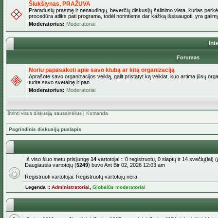
Šiukšlynas, PRAŽUVA
Praradusių prasmę ir nenaudingų, beverčių diskusijų šalinimo vieta, kurias perkėl
procedūra atliks pati programa, todėl norintiems dar kažką išsisaugoti, yra galimy
Moderatorius:
Moderatoriai
Int
Forumas
Noriu papasakoti apie savo klubą ar kitą organizaciją
Aprašote savo organizacijos veiklą, galit pristatyt ką veikiat, kuo artima jūsų org
turite savo svetainę ir pan.
Moderatorius:
Moderatoriai
Ištrinti visus diskusijų sausainėlius
|
Komanda
Pagrindinis diskusijų puslapis
Iš viso šiuo metu prisijungę
14
vartotojai :: 0 registruotų, 0 slaptų ir 14 svečių(ia
Daugiausia vartotojų (
5249
) buvo Ant Bir 02, 2026 12:03 am
Registruoti vartotojai: Registruotų vartotojų nėra
Legenda ::
Administratoriai
,
Globalūs moderatoriai