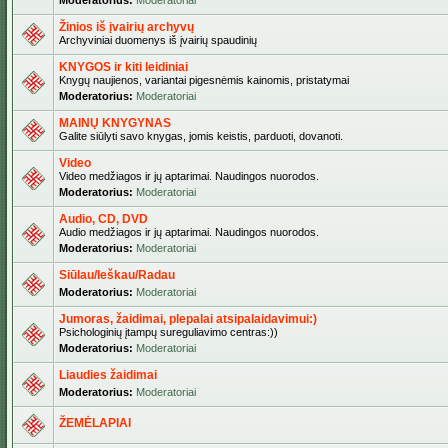
Moderatorius:
Moderatoriai
Žinios iš įvairių archyvų
Archyviniai duomenys iš įvairių spaudinių
KNYGOS ir kiti leidiniai
Knygų naujienos, variantai pigesnėmis kainomis, pristatymai
Moderatorius:
Moderatoriai
MAINŲ KNYGYNAS
Galite siūlyti savo knygas, jomis keistis, parduoti, dovanoti.
Video
Video medžiagos ir jų aptarimai. Naudingos nuorodos.
Moderatorius:
Moderatoriai
Audio, CD, DVD
Audio medžiagos ir jų aptarimai. Naudingos nuorodos.
Moderatorius:
Moderatoriai
Siūlau/Ieškau/Radau
Moderatorius:
Moderatoriai
Jumoras, žaidimai, plepalai atsipalaidavimui:)
Psichologinių įtampų sureguliavimo centras:))
Moderatorius:
Moderatoriai
Liaudies žaidimai
Moderatorius:
Moderatoriai
ŽEMĖLAPIAI