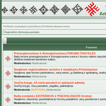
Peržiūrėti neatsakytus pranešimus
|
Peržiūrėti aktyvias temas
Pagrindinis diskusijų puslapis
Forumas
Prisiregistravimas ir išsiregistravimas.FORUMO TAISYKLĖS
Baltų forumo prisiregistravimo ir išsiregistravimo tvarka ir forumo vidinės taisykl
dirbtinai nedarkant bendrinės kalbos.
Moderatorius:
Moderatoriai
Naujienos registruotiems nariams ir naujokams.Prisistatymas
Naujienos apie forumo pasikeitimus, narių teises, jų išplėtimą ir apribojimą, neakt
Moderatorius:
Moderatoriai
Svečių knyga. Aš noriu pasakyti ar paklausti adminų
Svečių knyga. Jūsų pastabos, pagalba, palinkėjimai.
Moderatoriai:
BURTONIS
,
Moderatoriai
Baltų svetainės EZOTERIKOS ir PSICHOLOGIJOS forumai
Naujienos, klausimai, pastebėjimai po forumų padalinimo. jūsų pasiūlymai ir paste
Moderatorius:
Moderatoriai