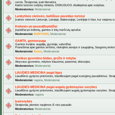
verslu. Straipsniai, įvairi literatūra.
Kaimo turizmo sodybų reklama. DISKUSIJOS. Atsiliepimai apie sodybas.
Moderatorius:
Moderatoriai
Lankytinos vietovės, baltiškas paveldas turistui
Įvairios vietovės Lietuvoje, Latvijoje, Baltarusijoje, Lenkijoje ir kitur, kur siejama 
Kelionės po pasaulį/Ispūdžiai
Įspūdžiai po kelionių, gamtos ir kitų maršrutų aprašai.
Moderatoriai:
BURTONIS
,
Moderatoriai
GAMTA, gamtosauga
Gamtos kurijina: augalija, gyvūnija, vabzdžiai.
Pranešimai apie gamtos teršimo, niokojimo atvejus ir saugojimą. Saugomų teritori
Moderatoriai:
Esmis
,
Moderatoriai
Sveikas gyvenimo būdas, grožis ir mityba
Aktyvaus gyvenimo, mitybos klausimai, patarimai, diskusijos.
Moderatorius:
Moderatoriai
LIAUDIES MEDICINA pagal ligas
Liaudiškos gydymo priemonės, klasifikuojant pagal susirgimų pavadinimus. Straips
Moderatoriai:
ragana
,
Moderatoriai
LIAUDIES MEDICINA pagal augalų gydomąsias savybes
Liaudiškos gydymo priemonės, klasifikuojant augalų gydomąsias savybes. Straipsn
Moderatorius:
ragana
Įvairenybės
Straipsniai, įdomios naujienos iš viso pasaulio
Moderatorius:
Moderatoriai