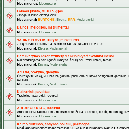
Moderatorius:
Moderatoriai
Laimos juosta, MEILĖS gijos
Žmogaus laimė-didžioji Meilė.
Moderatoriai:
BURTONIS
,
Electra
,
RRR
,
Moderatoriai
Dainos, melodijos, instrumentai
Moderatorius:
Moderatoriai
VARINĖ POEZIJA, kūryba, miniatiūros
Jūsų kūrybiniai bandymai, sėkmė ir raktas į sidabrinius vartus.
Moderatoriai:
Electra
,
Moderatoriai
Baltų karybos rekonstrukcija/Lankininkystė/Koviniai menai
Rekonstruojama baltų genčių karyba, šaulių bei kovinių menų temos
Moderatoriai:
Kronas
,
Moderatoriai
Amatai, prekyba, gamyba
Čia rašykite viską, kur kas ką gamina, parduoda ar moko pasigaminti gaminius, kur
adresus.
Moderatoriai:
Kronas
,
Moderatoriai
Kulinarinis paveldas
Tradicijos, papročiai, receptai
Moderatorius:
Moderatoriai
ARCHEOLOGIJA, Radiniai
Archeologiniai radiniai ir kita mokslinė medžiaga apie mūsų genčių materialųjį pave
Moderatorius:
Moderatoriai
Kaimo turizmas, sodybos poilsiui, pramogos.
Medžiaga kiekvienam kaimo verslininkui. Čia bus publikuojami įvairūs LR įstatymai