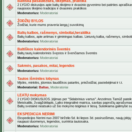
Baltiška pasaulėžiūra, tikėjimas, praktika
2 LYGIO diskusijos apie baltų tikėjimo ir dvasinio gyvenimo bei patirties apraiškas
naujosios tikėjimo tradicijos ir dvasinės praktikos
Moderatorius:
Moderatoriai
ŽODŽIŲ BYLOS
Žodžiai, kurie mums praveria langą į suvokimą
Baltų kalbos, rašmenys, simboliai,heraldika
Baltų kalbos, apie artimas ir giminingas kalbas. Lietuvių kalba, rašmenys, simbolia
Moderatorius:
Moderatoriai
Baltiškos kalendorinės šventės
Baltų tautų kalendorinės švęstos ir švenčiamos šventės
Moderatorius:
Moderatoriai
Sakmės, pasakos, mitai, legendos
Moderatorius:
Moderatoriai
Tautos išminties lobynas
Mįslės, minklės, įdomios liaudiškos patarlės, priežodžiai, pastebėjimai ir t.t.
Moderatoriai:
Baltas
,
Moderatoriai
LEATŲ mokymas
2 LYGIO DISKUSIJOS. Įėjimas per "Sidabrinius vartus". Anzelmos Tamūž pateikta
Metskaitlis, žvaigždėlapis, Laiko integralinė matrica, savitas papročių aprašymas
Baltų svetainė neatsako už šio mokymo teiginius ir tiesą. Suteikiama galimybė sus
EKSPEDICIJA NERIMI
Ekspedicijos Nerimi nuo 2007 birželio 5d. iki liepos 3d. pasiruošimas, naujų įdėjų
naujausi duomenys, legendos, surinkta tautosaka.
Moderatorius:
Moderatoriai