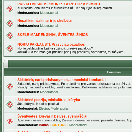
PRIVALOM ŠIUOS ŽMONES GERBTI IR ATSIMINTI
Kurusiems, dirbusiems ir žuvusiems už Lietuvą ir jos laisvę atminti.
Moderatorius:
Moderatoriai
Nepatikimi šaltiniai ir jų skelbėjai
Moderatorius:
Moderatoriai
SKELBIMAI:RENGINIAI, ŠVENTĖS, ŽINIOS
NORIU PAKLAUSTI. Prašyčiau pagalbos
Norite paklausti ar kažką sužinoti, prireikė pagalbos?
Jei kažkuo forumas gali prisidėti prie jūsų problemų sprendimo, tai rašykite,
Forumas
Sidabrinių narių prisistatymas, asmeniniai kambariai
Sidabrinių narių prisistatymas, Po praleidimo pro vartus, prisistatoma per 24 val.
Pasiūlymai bendrai veiklai, bendri susitikimai. Kiekvienas sidabrinis narys turi s
Moderatorius:
Moderatoriai
Sidabrinė poezija, miniatiūros, kūryba
Jūsų kūryba ir sielos polėkiai.
Moderatoriai:
Electra
,
Moderatoriai
Šventvietės, Dievai ir Deivės, švenraščiai
Apie šventvietes ir šventyklas, Dievus ir deives bei senojo pasaulio dvasias. Arij
Moderatoriai:
Baltas
,
BURTONIS
,
Moderatoriai