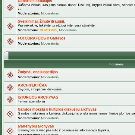
Dabarties aktualijos
Rašoma viskas, kas jums aktualu dabar. Diskusijų kryptis vaikai, tėvai, seneliai b
t.t.
Moderatorius:
Moderatoriai
Sveikinimai. Žinutė draugui.
Pasveikinkite, linkėkite, pradžiuginkite, susirašinėkite
Moderatoriai:
BURTONIS
,
Moderatoriai
FOTOGRAFIJOS ir Galerijos
Moderatorius:
Moderatoriai
Forumas
Žodynai, enciklopedijos
Moderatorius:
Moderatoriai
ARCHITEKTŪRA
Knygos, straipsniai, diskusijos.
ISTORIJOS ARCHYVAS
Temos apie istoriją
Gamtos mokslų ir kultūros diskusijų archyvas
Gamtos mokslams ir kultūros diskusijoms priskiriamos temos, kurios įdomios sa
Moderatorius:
Moderatoriai
Įvairenybių archyvas
Įvairenybės iš viso pasaulio ir pasenusios informacijos talpykla.