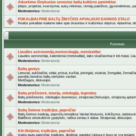
Atkurkime išnykusius senosios baltų kultūros paminklus
Įdėjos, projektai, svarstymai, aukų rinkimas, rėmėjų paieškos, įgyvendinimas, pašv
Moderatorius:
Moderatoriai
POKALBIAI PRIE BALTŲ ŽINYČIOS APVALIOJO DARNOS STALO
Realūs pokalbiai realiame laike apie dvasinius ir kultūrinius dalykus. Aptarimai, d
Forumas
Liaudies astronomija,meteorologija, metskaitliai
Liaudies astronomija, kalendoriai (metskaitliai), laiko skaičiavimai ir kiti matai. Lia
Moderatorius:
Moderatoriai
Baltų gentys
Lietuviai, aukštaičiai, sėliai, prūsai, kuršiai, jotvingiai, skalviai, žemgaliai, žemai
paveldu bendros baltų vienybės vardan.
Medžiagos, diskusijos.
Moderatorius:
Moderatoriai
Baltų priešistorė, istorija, mitologija, legendos
Baltų priešistorės, mitologijos duomenys, straipsniai.Diskusijos, straipsnių aptari
Moderatorius:
Moderatoriai
Baltų šeimos tradicijos, papročiai
Baltų šeimos tradicijų, papročių tematikos.Vardai.Vestuvės, krikštynos, laidotuvė
Baltiškos etnokultūros ypatybės, raiška seniau ir dabar. Straipsniai, diskusijos.
Moderatorius:
Moderatoriai
Kiti tikėjimai, tradicijos, papročiai
Įvairių tautų papročiai, tradicijos, tikėjimai, pasiekę Lietuvą ir buvo ar yra tęsiami.