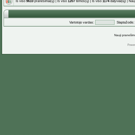
Iš viso
9610
pranešimai(ų) | Iš viso
1207
temos(ų) | Iš viso
1174
dalyviai(ių) | Na
Vartotojo vardas:
Slaptažodis:
Nauji pranešim
Powe