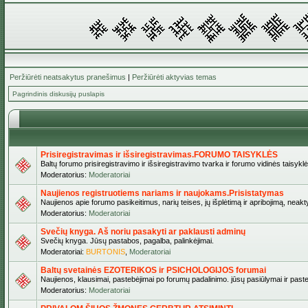
Peržiūrėti neatsakytus pranešimus
|
Peržiūrėti aktyvias temas
Pagrindinis diskusijų puslapis
Prisiregistravimas ir išsiregistravimas.FORUMO TAISYKLĖS
Baltų forumo prisiregistravimo ir išsiregistravimo tvarka ir forumo vidinės taisykl
Moderatorius:
Moderatoriai
Naujienos registruotiems nariams ir naujokams.Prisistatymas
Naujienos apie forumo pasikeitimus, narių teises, jų išplėtimą ir apribojimą, neakt
Moderatorius:
Moderatoriai
Svečių knyga. Aš noriu pasakyti ar paklausti adminų
Svečių knyga. Jūsų pastabos, pagalba, palinkėjimai.
Moderatoriai:
BURTONIS
,
Moderatoriai
Baltų svetainės EZOTERIKOS ir PSICHOLOGIJOS forumai
Naujienos, klausimai, pastebėjimai po forumų padalinimo. jūsų pasiūlymai ir paste
Moderatorius:
Moderatoriai