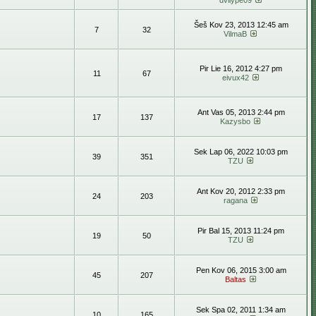
dvilype09
Šeš Kov 23, 2013 12:45 am
7
32
VilmaB
Pir Lie 16, 2012 4:27 pm
11
67
eivux42
Ant Vas 05, 2013 2:44 pm
17
137
Kazysbo
Sek Lap 06, 2022 10:03 pm
39
351
TZU
Ant Kov 20, 2012 2:33 pm
24
203
ragana
Pir Bal 15, 2013 11:24 pm
19
50
TZU
Pen Kov 06, 2015 3:00 am
45
207
Baltas
Sek Spa 02, 2011 1:34 am
10
165