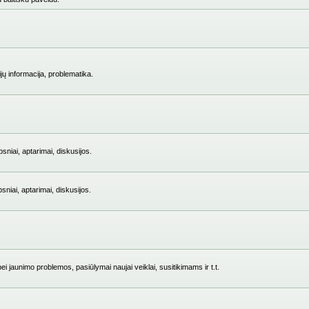
jų informacija, problematika.
niai, aptarimai, diskusijos.
iai, aptarimai, diskusijos.
i jaunimo problemos, pasiūlymai naujai veiklai, susitikimams ir t.t.