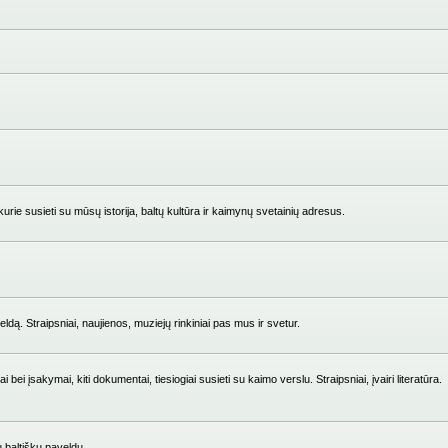
ie susieti su mūsų istorija, baltų kultūra ir kaimynų svetainių adresus.
ldą. Straipsniai, naujienos, muziejų rinkiniai pas mus ir svetur.
i įsakymai, kiti dokumentai, tiesiogiai susieti su kaimo verslu. Straipsniai, įvairi literatūra.
su baltišku paveldu.