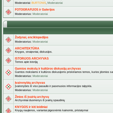
Moderatoriai:
BURTONIS
,
Moderatoriai
FOTOGRAFIJOS ir Galerijos
Moderatorius:
Moderatoriai
Žodynai, enciklopedijos
Moderatorius:
Moderatoriai
ARCHITEKTŪRA
Knygos, straipsniai, diskusijos.
ISTORIJOS ARCHYVAS
Temos apie istoriją
Gamtos mokslų ir kultūros diskusijų archyvas
Gamtos mokslams ir kultūros diskusijoms priskiriamos temos, kurios įdomios sa
Moderatorius:
Moderatoriai
Įvairenybių archyvas
Įvairenybės iš viso pasaulio ir pasenusios informacijos talpykla.
Moderatorius:
Moderatoriai
Žinios iš įvairių archyvų
Archyviniai duomenys iš įvairių spaudinių
KNYGOS ir kiti leidiniai
Knygų naujienos, variantai pigesnėmis kainomis, pristatymai