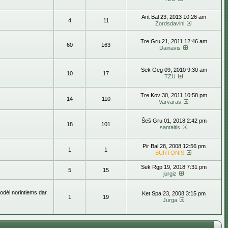
Ant Bal 23, 2013 10:26 am
4
11
Zordsdavini
Tre Gru 21, 2011 12:46 am
60
163
Dainavis
Sek Geg 09, 2010 9:30 am
10
17
TZU
Tre Kov 30, 2011 10:58 pm
14
110
Varvaras
Šeš Gru 01, 2018 2:42 pm
18
101
santaitis
Pir Bal 28, 2008 12:56 pm
1
1
BURTONIS
Sek Rgp 19, 2018 7:31 pm
5
15
jurgiz
todėl norintiems dar
Ket Spa 23, 2008 3:15 pm
1
19
Jurga