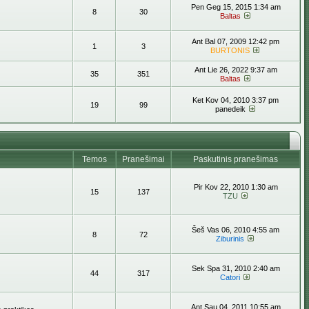
Pen Geg 15, 2015 1:34 am
8
30
Baltas
Ant Bal 07, 2009 12:42 pm
1
3
BURTONIS
Ant Lie 26, 2022 9:37 am
35
351
Baltas
Ket Kov 04, 2010 3:37 pm
19
99
panedeik
Temos
Pranešimai
Paskutinis pranešimas
Pir Kov 22, 2010 1:30 am
15
137
TZU
Šeš Vas 06, 2010 4:55 am
8
72
Ziburinis
Sek Spa 31, 2010 2:40 am
44
317
Catori
Ant Sau 04, 2011 10:55 am