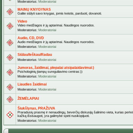
Moderatorius:
Moderatoriai
MAINŲ KNYGYNAS
Galite siūlyti savo knygas, jomis keistis, parduoti, dovanoti.
Video
Video medžiagos ir jų aptarimai. Naudingos nuorodos.
Moderatorius:
Moderatoriai
Audio, CD, DVD
Audio medžiagos ir jų aptarimai. Naudingos nuorodos.
Moderatorius:
Moderatoriai
Siūlau/Ieškau/Radau
Moderatorius:
Moderatoriai
Jumoras, žaidimai, plepalai atsipalaidavimui:)
Psichologinių įtampų sureguliavimo centras:))
Moderatorius:
Moderatoriai
Liaudies žaidimai
Moderatorius:
Moderatoriai
ŽEMĖLAPIAI
Šiukšlynas, PRAŽUVA
Praradusių prasmę ir nenaudingų, beverčių diskusijų šalinimo vieta, kurias perkėl
kažką išsisaugoti, yra galimybė spėti nusikopijuoti.
Moderatorius:
Moderatoriai