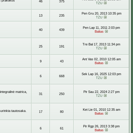
s praktikos
46
375
TZU
Pen Gru 20, 2013 10:35 pm
13
235
TZU
Pen Lap 11, 2011 2:03 pm
40
439
Baltas
Tre Bal 17, 2013 11:34 pm
25
191
TZU
Ant Vas 02, 2010 12:05 am
9
43
Baltas
Sek Lap 16, 2025 12:03 pm
6
668
TZU
ntegralinė matrica,
Pir Sau 22, 2024 2:27 pm
31
250
TZU
Ket Lie 01, 2010 12:35 am
surinkta tautosaka.
17
80
Baltas
Pir Rgp 26, 2013 3:38 pm
6
61
Baltas