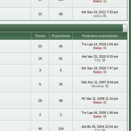
Baltas
Ket Sau 19, 2012 7:33 pm
10
86
aušra
Temos
Pranešimai
Paskutinis pranešimas
Tre Lap 14, 2018 2:04 am
23
65
Baltas
Ant Vas 25, 2025 9:29 am
18
61
TZU
Ket Sau 18, 2018 7:47 pm
3
5
Baltas
Sek Kov 11, 2007 9:04 pm
5
30
Varvaras
Pir Vas 11, 2008 11:10 pm
28
98
Baltas
Tre Lap 04, 2009 1:48 am
2
2
Baltas
Ant Bir 25, 2024 12:54 am
49
134
TZU