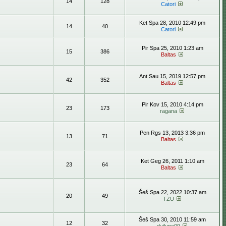
14
128
Catori
Ket Spa 28, 2010 12:49 pm
14
40
Catori
Pir Spa 25, 2010 1:23 am
15
386
Baltas
Ant Sau 15, 2019 12:57 pm
42
352
Baltas
Pir Kov 15, 2010 4:14 pm
23
173
ragana
Pen Rgs 13, 2013 3:36 pm
13
71
Baltas
Ket Geg 26, 2011 1:10 am
23
64
Baltas
Šeš Spa 22, 2022 10:37 am
20
49
TZU
Šeš Spa 30, 2010 11:59 am
12
32