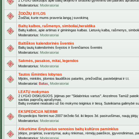
2 LYGIO diskusijos apie baltų tikėjimo ir dvasinio gyvenimo bei patirties apraiškas,
Moderatorius:
Moderatoriai
ŽODŽIŲ BYLOS
Žodžiai, kurie mums praveria langą į suvokimą
Baltų kalbos, rašmenys, simboliai,heraldika
Baltų kalbos, apie artimas ir giminingas kalbas. Lietuvių kalba, rašmenys, simbolia
Moderatorius:
Moderatoriai
Baltiškos kalendorinės šventės
Baltų tautų kalendorinės švęstos ir švenčiamos šventės
Moderatorius:
Moderatoriai
Sakmės, pasakos, mitai, legendos
Moderatorius:
Moderatoriai
Tautos išminties lobynas
Mįslės, minklės, įdomios liaudiškos patarlės, priežodžiai, pastebėjimai ir t.t.
Moderatoriai:
Baltas
,
Moderatoriai
LEATŲ mokymas
2 LYGIO DISKUSIJOS. Įėjimas per "Sidabrinius vartus". Anzelmos Tamūž pateiktas 
savitas papročių aprašymas.
Baltų svetainė neatsako už šio mokymo teiginius ir tiesą. Suteikiama galimybė sus
EKSPEDICIJA NERIMI
Ekspedicijos Nerimi nuo 2007 birželio 5d. iki liepos 3d. pasiruošimas, naujų įdėj
Moderatorius:
Moderatoriai
Atkurkime išnykusius senosios baltų kultūros paminklus
Įdėjos, projektai, svarstymai, aukų rinkimas, rėmėjų paieškos, įgyvendinimas, pašv
Moderatorius:
Moderatoriai