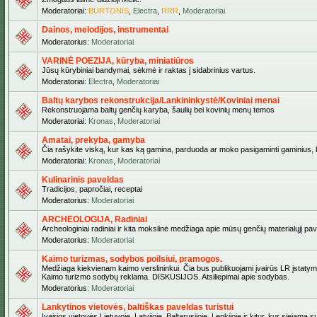
Moderatoriai:
BURTONIS
,
Electra
,
RRR
,
Moderatoriai
Dainos, melodijos, instrumentai
Moderatorius:
Moderatoriai
VARINĖ POEZIJA, kūryba, miniatiūros
Jūsų kūrybiniai bandymai, sėkmė ir raktas į sidabrinius vartus.
Moderatoriai:
Electra
,
Moderatoriai
Baltų karybos rekonstrukcija/Lankininkystė/Koviniai menai
Rekonstruojama baltų genčių karyba, šaulių bei kovinių menų temos
Moderatoriai:
Kronas
,
Moderatoriai
Amatai, prekyba, gamyba
Čia rašykite viską, kur kas ką gamina, parduoda ar moko pasigaminti gaminius, kur
Moderatoriai:
Kronas
,
Moderatoriai
Kulinarinis paveldas
Tradicijos, papročiai, receptai
Moderatorius:
Moderatoriai
ARCHEOLOGIJA, Radiniai
Archeologiniai radiniai ir kita mokslinė medžiaga apie mūsų genčių materialųjį pave
Moderatorius:
Moderatoriai
Kaimo turizmas, sodybos poilsiui, pramogos.
Medžiaga kiekvienam kaimo verslininkui. Čia bus publikuojami įvairūs LR įstatymai be
Kaimo turizmo sodybų reklama. DISKUSIJOS. Atsiliepimai apie sodybas.
Moderatorius:
Moderatoriai
Lankytinos vietovės, baltiškas paveldas turistui
Įvairios vietovės Lietuvoje, Latvijoje, Baltarusijoje, Lenkijoje ir kitur, kur siejama 