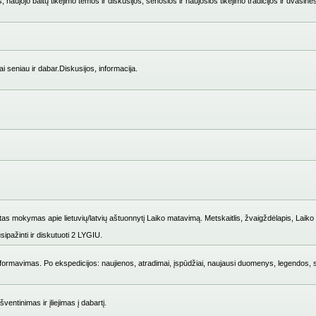
 naujojo baltų tikėjimo temos ir diskusijos, senosios ir naujosios tikėjimo tradicijos ir dvasinė
i seniau ir dabar.Diskusijos, informacija.
mokymas apie lietuvių/latvių aštuonnytį Laiko matavimą. Metskaitlis, žvaigždėlapis, Laiko i
ipažinti ir diskutuoti 2 LYGIU.
ų formavimas. Po ekspedicijos: naujienos, atradimai, įspūdžiai, naujausi duomenys, legendos, 
entinimas ir įliejimas į dabartį.