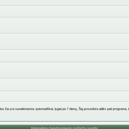
us čia yra sunaikinamos automatiškai, lygiai po 7 dienų. Šią procedūra atliks pati programa, 
Internetinių bendruomenių pažinčių jungtis