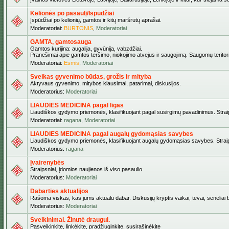
Kelionės po pasaulį/Ispūdžiai
Įspūdžiai po kelionių, gamtos ir kitų maršrutų aprašai.
Moderatoriai:
BURTONIS
,
Moderatoriai
GAMTA, gamtosauga
Gamtos kurijina: augalija, gyvūnija, vabzdžiai.
Pranešimai apie gamtos teršimo, niokojimo atvejus ir saugojimą. Saugomų teritori
Moderatoriai:
Esmis
,
Moderatoriai
Sveikas gyvenimo būdas, grožis ir mityba
Aktyvaus gyvenimo, mitybos klausimai, patarimai, diskusijos.
Moderatorius:
Moderatoriai
LIAUDIES MEDICINA pagal ligas
Liaudiškos gydymo priemonės, klasifikuojant pagal susirgimų pavadinimus. Straips
Moderatoriai:
ragana
,
Moderatoriai
LIAUDIES MEDICINA pagal augalų gydomąsias savybes
Liaudiškos gydymo priemonės, klasifikuojant augalų gydomąsias savybes. Straipsn
Moderatorius:
ragana
Įvairenybės
Straipsniai, įdomios naujienos iš viso pasaulio
Moderatorius:
Moderatoriai
Dabarties aktualijos
Rašoma viskas, kas jums aktualu dabar. Diskusijų kryptis vaikai, tėvai, seneliai be
Moderatorius:
Moderatoriai
Sveikinimai. Žinutė draugui.
Pasveikinkite, linkėkite, pradžiuginkite, susirašinėkite