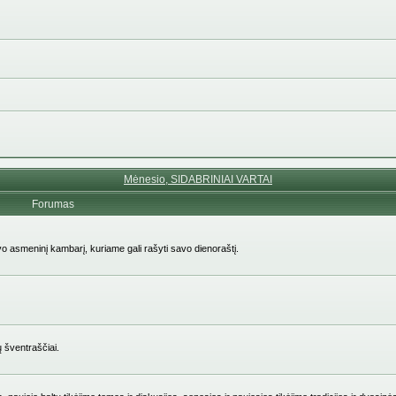
Mėnesio, SIDABRINIAI VARTAI
Forumas
avo asmeninį kambarį, kuriame gali rašyti savo dienoraštį.
ų šventraščiai.