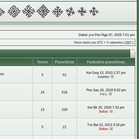
Dabar yra Pen Rgp 07, 2026 7:51 pm
Visos datos yra UTC + 2 valandos [
DST
]
Temos
Pranešimai
Paskutinis pranešimas
Ket Geg 13, 2010 2:37 pm
bos.
5
51
country
Pen Sau 26, 2018 8:52 pm
16
516
Rikis
Ket Bir 25, 2020 7:32 pm
13
229
Baltas
Tre Bal 10, 2013 3:18 pm
5
21
Baltas