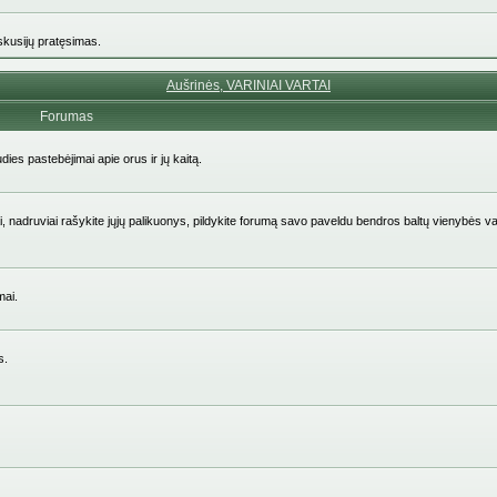
iskusijų pratęsimas.
Aušrinės, VARINIAI VARTAI
Forumas
udies pastebėjimai apie orus ir jų kaitą.
aičiai, nadruviai rašykite jųjų palikuonys, pildykite forumą savo paveldu bendros baltų vienybės v
mai.
s.