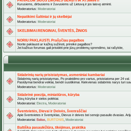
PRIVALOM ŠIUOS ŽMONES GERBTI IR ATSIMINTI
Kurusiems, dirbusiems ir žuvusiems už Lietuvą ir jos laisvę atminti.
Moderatorius:
Moderatoriai
Nepatikimi šaltiniai ir jų skelbėjai
Moderatorius:
Moderatoriai
SKELBIMAI:RENGINIAI, ŠVENTĖS, ŽINIOS
NORIU PAKLAUSTI. Prašyčiau pagalbos
Norite paklausti ar kažką sužinoti, prireikė pagalbos?
Jei kažkuo forumas gali prisidėti prie jūsų problemų sprendimo, tai rašykite,
Sidabrinių narių prisistatymas, asmeniniai kambariai
Sidabrinių narių prisistatymas, Po praleidimo pro vartus, prisistatoma per 24 val.
Pasiūlymai bendrai veiklai, bendri susitikimai. Kiekvienas sidabrinis narys turi s
Moderatorius:
Moderatoriai
Sidabrinė poezija, miniatiūros, kūryba
Jūsų kūryba ir sielos polėkiai.
Moderatoriai:
Electra
,
Moderatoriai
Šventvietės, Dievai ir Deivės, švenraščiai
Apie šventvietes ir šventyklas, Dievus ir deives bei senojo pasaulio dvasias. Arij
Moderatoriai:
Baltas
,
BURTONIS
,
Moderatoriai
Baltiška pasaulėžiūra, tikėjimas, praktika