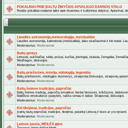
POKALBIAI PRIE BALTŲ ŽINYČIOS APVALIOJO DARNOS STALO
Realūs pokalbiai realiame laike apie dvasinius ir kultūrinius dalykus. Aptarimai, d
Liaudies astronomija,meteorologija, metskaitliai
Liaudies astronomija, kalendoriai (metskaitliai), laiko skaičiavimai ir kiti matai. Lia
Moderatorius:
Moderatoriai
Baltų gentys
Lietuviai, aukštaičiai, sėliai, prūsai, kuršiai, jotvingiai, skalviai, žemgaliai, žem
Medžiagos, diskusijos.
Moderatorius:
Moderatoriai
Baltų priešistorė, istorija, mitologija, legendos
Baltų priešistorės, mitologijos duomenys, straipsniai.Diskusijos, straipsnių aptari
Moderatorius:
Moderatoriai
Baltų šeimos tradicijos, papročiai
Baltų šeimos tradicijų, papročių tematikos.Vardai.Vestuvės, krikštynos, laidotuvė
Baltiškos etnokultūros ypatybės, raiška seniau ir dabar. Straipsniai, diskusijos.
Moderatorius:
Moderatoriai
Kiti tikėjimai, tradicijos, papročiai
Įvairių tautų papročiai, tradicijos, tikėjimai, pasiekę Lietuvą ir buvo ar yra tęsiami.
Moderatorius:
Moderatoriai
Laimos juosta, MEILĖS gijos
Žmogaus laimė-didžioji Meilė.