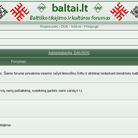
Registruotis
•
DUK
•
Ieškoti
•
Prisijungti
Administracija, DAUSOS
Forumas
ės. Šiame forume privaloma visiems rašyti lietuvišku šriftu ir dirbtinai nedarkant bendrinės kal
yvių narių pašalinimą, suteikimą garbės nario vardą ir t.t.
bėjimai.