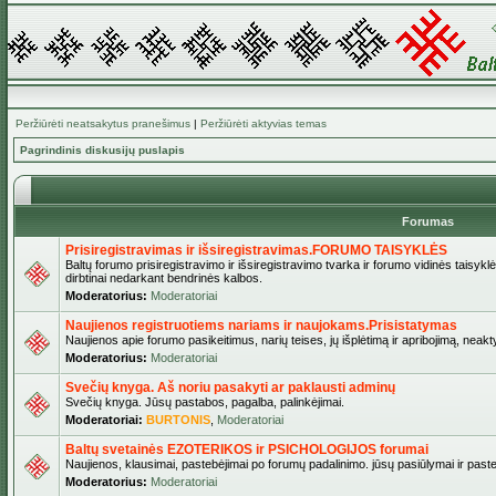
Peržiūrėti neatsakytus pranešimus
|
Peržiūrėti aktyvias temas
Pagrindinis diskusijų puslapis
Forumas
Prisiregistravimas ir išsiregistravimas.FORUMO TAISYKLĖS
Baltų forumo prisiregistravimo ir išsiregistravimo tvarka ir forumo vidinės taisykl
dirbtinai nedarkant bendrinės kalbos.
Moderatorius:
Moderatoriai
Naujienos registruotiems nariams ir naujokams.Prisistatymas
Naujienos apie forumo pasikeitimus, narių teises, jų išplėtimą ir apribojimą, neakt
Moderatorius:
Moderatoriai
Svečių knyga. Aš noriu pasakyti ar paklausti adminų
Svečių knyga. Jūsų pastabos, pagalba, palinkėjimai.
Moderatoriai:
BURTONIS
,
Moderatoriai
Baltų svetainės EZOTERIKOS ir PSICHOLOGIJOS forumai
Naujienos, klausimai, pastebėjimai po forumų padalinimo. jūsų pasiūlymai ir paste
Moderatorius:
Moderatoriai