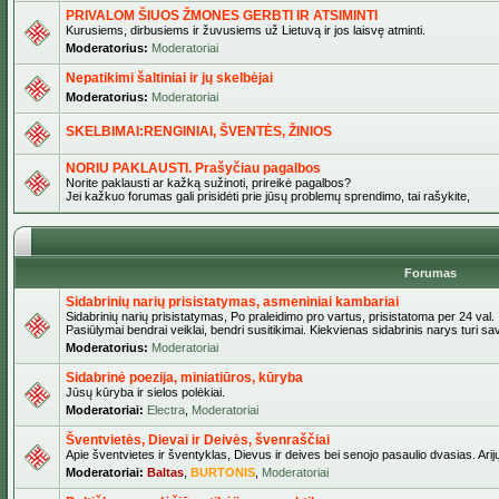
PRIVALOM ŠIUOS ŽMONES GERBTI IR ATSIMINTI
Kurusiems, dirbusiems ir žuvusiems už Lietuvą ir jos laisvę atminti.
Moderatorius:
Moderatoriai
Nepatikimi šaltiniai ir jų skelbėjai
Moderatorius:
Moderatoriai
SKELBIMAI:RENGINIAI, ŠVENTĖS, ŽINIOS
NORIU PAKLAUSTI. Prašyčiau pagalbos
Norite paklausti ar kažką sužinoti, prireikė pagalbos?
Jei kažkuo forumas gali prisidėti prie jūsų problemų sprendimo, tai rašykite,
Forumas
Sidabrinių narių prisistatymas, asmeniniai kambariai
Sidabrinių narių prisistatymas, Po praleidimo pro vartus, prisistatoma per 24 val.
Pasiūlymai bendrai veiklai, bendri susitikimai. Kiekvienas sidabrinis narys turi s
Moderatorius:
Moderatoriai
Sidabrinė poezija, miniatiūros, kūryba
Jūsų kūryba ir sielos polėkiai.
Moderatoriai:
Electra
,
Moderatoriai
Šventvietės, Dievai ir Deivės, švenraščiai
Apie šventvietes ir šventyklas, Dievus ir deives bei senojo pasaulio dvasias. Arij
Moderatoriai:
Baltas
,
BURTONIS
,
Moderatoriai