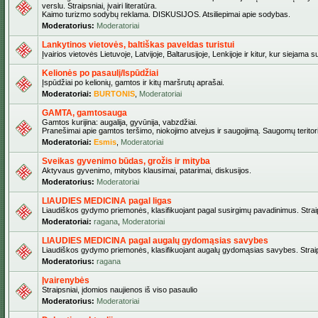
verslu. Straipsniai, įvairi literatūra.
Kaimo turizmo sodybų reklama. DISKUSIJOS. Atsiliepimai apie sodybas.
Moderatorius:
Moderatoriai
Lankytinos vietovės, baltiškas paveldas turistui
Įvairios vietovės Lietuvoje, Latvijoje, Baltarusijoje, Lenkijoje ir kitur, kur siejama 
Kelionės po pasaulį/Ispūdžiai
Įspūdžiai po kelionių, gamtos ir kitų maršrutų aprašai.
Moderatoriai:
BURTONIS
,
Moderatoriai
GAMTA, gamtosauga
Gamtos kurijina: augalija, gyvūnija, vabzdžiai.
Pranešimai apie gamtos teršimo, niokojimo atvejus ir saugojimą. Saugomų teritori
Moderatoriai:
Esmis
,
Moderatoriai
Sveikas gyvenimo būdas, grožis ir mityba
Aktyvaus gyvenimo, mitybos klausimai, patarimai, diskusijos.
Moderatorius:
Moderatoriai
LIAUDIES MEDICINA pagal ligas
Liaudiškos gydymo priemonės, klasifikuojant pagal susirgimų pavadinimus. Straips
Moderatoriai:
ragana
,
Moderatoriai
LIAUDIES MEDICINA pagal augalų gydomąsias savybes
Liaudiškos gydymo priemonės, klasifikuojant augalų gydomąsias savybes. Straipsn
Moderatorius:
ragana
Įvairenybės
Straipsniai, įdomios naujienos iš viso pasaulio
Moderatorius:
Moderatoriai