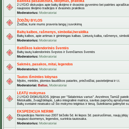
Baltiška pasaulėžiūra, tikėjimas, praktika
2 LYGIO diskusijos apie baltų tikėjimo ir dvasinio gyvenimo bei patirties apraiškas
naujosios tikėjimo tradicijos ir dvasinės praktikos
Moderatorius:
Moderatoriai
ŽODŽIŲ BYLOS
Žodžiai, kurie mums praveria langą į suvokimą
Baltų kalbos, rašmenys, simboliai,heraldika
Baltų kalbos, apie artimas ir giminingas kalbas. Lietuvių kalba, rašmenys, simbolia
Moderatorius:
Moderatoriai
Baltiškos kalendorinės šventės
Baltų tautų kalendorinės švęstos ir švenčiamos šventės
Moderatorius:
Moderatoriai
Sakmės, pasakos, mitai, legendos
Moderatorius:
Moderatoriai
Tautos išminties lobynas
Mįslės, minklės, įdomios liaudiškos patarlės, priežodžiai, pastebėjimai ir t.t.
Moderatoriai:
Baltas
,
Moderatoriai
LEATŲ mokymas
2 LYGIO DISKUSIJOS. Įėjimas per "Sidabrinius vartus". Anzelmos Tamūž pateikta
Metskaitlis, žvaigždėlapis, Laiko integralinė matrica, savitas papročių aprašymas
Baltų svetainė neatsako už šio mokymo teiginius ir tiesą. Suteikiama galimybė sus
EKSPEDICIJA NERIMI
Ekspedicijos Nerimi nuo 2007 birželio 5d. iki liepos 3d. pasiruošimas, naujų įdėjų
naujausi duomenys, legendos, surinkta tautosaka.
Moderatorius:
Moderatoriai