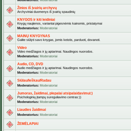
Moderatorius:
Moderatoriai
Žinios iš įvairių archyvų
Archyviniai duomenys iš įvairių spaudinių
KNYGOS ir kiti leidiniai
Knygų naujienos, variantai pigesnėmis kainomis, pristatymai
Moderatorius:
Moderatoriai
MAINŲ KNYGYNAS
Galite siūlyti savo knygas, jomis keistis, parduoti, dovanoti.
Video
Video medžiagos ir jų aptarimai. Naudingos nuorodos.
Moderatorius:
Moderatoriai
Audio, CD, DVD
Audio medžiagos ir jų aptarimai. Naudingos nuorodos.
Moderatorius:
Moderatoriai
Siūlau/Ieškau/Radau
Moderatorius:
Moderatoriai
Jumoras, žaidimai, plepalai atsipalaidavimui:)
Psichologinių įtampų sureguliavimo centras:))
Moderatorius:
Moderatoriai
Liaudies žaidimai
Moderatorius:
Moderatoriai
ŽEMĖLAPIAI