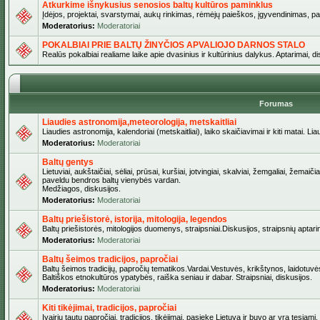
Atkurkime išnykusius senosios baltų kultūros paminklus
Įdėjos, projektai, svarstymai, aukų rinkimas, rėmėjų paieškos, įgyvendinimas, pašv
Moderatorius:
Moderatoriai
POKALBIAI PRIE BALTŲ ŽINYČIOS APVALIOJO DARNOS STALO
Realūs pokalbiai realiame laike apie dvasinius ir kultūrinius dalykus. Aptarimai, d
Forumas
Liaudies astronomija,meteorologija, metskaitliai
Liaudies astronomija, kalendoriai (metskaitliai), laiko skaičiavimai ir kiti matai. Lia
Moderatorius:
Moderatoriai
Baltų gentys
Lietuviai, aukštaičiai, sėliai, prūsai, kuršiai, jotvingiai, skalviai, žemgaliai, žemai
paveldu bendros baltų vienybės vardan.
Medžiagos, diskusijos.
Moderatorius:
Moderatoriai
Baltų priešistorė, istorija, mitologija, legendos
Baltų priešistorės, mitologijos duomenys, straipsniai.Diskusijos, straipsnių aptari
Moderatorius:
Moderatoriai
Baltų šeimos tradicijos, papročiai
Baltų šeimos tradicijų, papročių tematikos.Vardai.Vestuvės, krikštynos, laidotuvė
Baltiškos etnokultūros ypatybės, raiška seniau ir dabar. Straipsniai, diskusijos.
Moderatorius:
Moderatoriai
Kiti tikėjimai, tradicijos, papročiai
Įvairių tautų papročiai, tradicijos, tikėjimai, pasiekę Lietuvą ir buvo ar yra tęsiami.