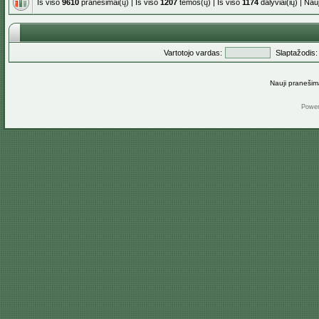
Iš viso
9610
pranešimai(ų) | Iš viso
1207
temos(ų) | Iš viso
1174
dalyviai(ių) | Na
Vartotojo vardas:
Slaptažodis:
Nauji pranešim
Powe