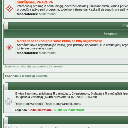
Šiukšlynas, PRAŽUVA
Praradusių prasmę ir nenaudingų, beverčių diskusijų šalinimo vieta, kurias perkėl
procedūra atliks pati programa, todėl norintiems dar kažką išsisaugoti, yra galimy
Moderatorius:
Moderatoriai
Int
Forumas
Noriu papasakoti apie savo klubą ar kitą organizaciją
Aprašote savo organizacijos veiklą, galit pristatyt ką veikiat, kuo artima jūsų org
turite savo svetainę ir pan.
Moderatorius:
Moderatoriai
Ištrinti visus diskusijų sausainėlius
|
Komanda
Pagrindinis diskusijų puslapis
Iš viso šiuo metu prisijungę
5
vartotojai :: 0 registruotų, 0 slaptų ir 5 svečių(iai) 
Daugiausia vartotojų (
5249
) buvo Ant Bir 02, 2026 12:03 am
Registruoti vartotojai: Registruotų vartotojų nėra
Legenda ::
Administratoriai
,
Globalūs moderatoriai