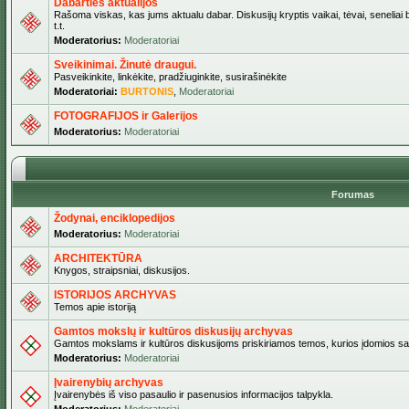
Dabarties aktualijos
Rašoma viskas, kas jums aktualu dabar. Diskusijų kryptis vaikai, tėvai, seneliai b
t.t.
Moderatorius:
Moderatoriai
Sveikinimai. Žinutė draugui.
Pasveikinkite, linkėkite, pradžiuginkite, susirašinėkite
Moderatoriai:
BURTONIS
,
Moderatoriai
FOTOGRAFIJOS ir Galerijos
Moderatorius:
Moderatoriai
Forumas
Žodynai, enciklopedijos
Moderatorius:
Moderatoriai
ARCHITEKTŪRA
Knygos, straipsniai, diskusijos.
ISTORIJOS ARCHYVAS
Temos apie istoriją
Gamtos mokslų ir kultūros diskusijų archyvas
Gamtos mokslams ir kultūros diskusijoms priskiriamos temos, kurios įdomios sa
Moderatorius:
Moderatoriai
Įvairenybių archyvas
Įvairenybės iš viso pasaulio ir pasenusios informacijos talpykla.