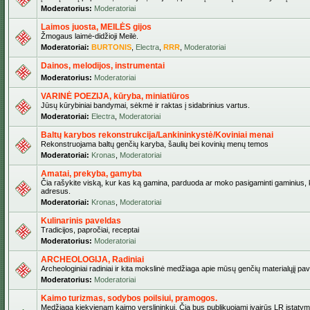
Moderatorius:
Moderatoriai
Laimos juosta, MEILĖS gijos
Žmogaus laimė-didžioji Meilė.
Moderatoriai:
BURTONIS
,
Electra
,
RRR
,
Moderatoriai
Dainos, melodijos, instrumentai
Moderatorius:
Moderatoriai
VARINĖ POEZIJA, kūryba, miniatiūros
Jūsų kūrybiniai bandymai, sėkmė ir raktas į sidabrinius vartus.
Moderatoriai:
Electra
,
Moderatoriai
Baltų karybos rekonstrukcija/Lankininkystė/Koviniai menai
Rekonstruojama baltų genčių karyba, šaulių bei kovinių menų temos
Moderatoriai:
Kronas
,
Moderatoriai
Amatai, prekyba, gamyba
Čia rašykite viską, kur kas ką gamina, parduoda ar moko pasigaminti gaminius, kur
adresus.
Moderatoriai:
Kronas
,
Moderatoriai
Kulinarinis paveldas
Tradicijos, papročiai, receptai
Moderatorius:
Moderatoriai
ARCHEOLOGIJA, Radiniai
Archeologiniai radiniai ir kita mokslinė medžiaga apie mūsų genčių materialųjį pave
Moderatorius:
Moderatoriai
Kaimo turizmas, sodybos poilsiui, pramogos.
Medžiaga kiekvienam kaimo verslininkui. Čia bus publikuojami įvairūs LR įstatymai