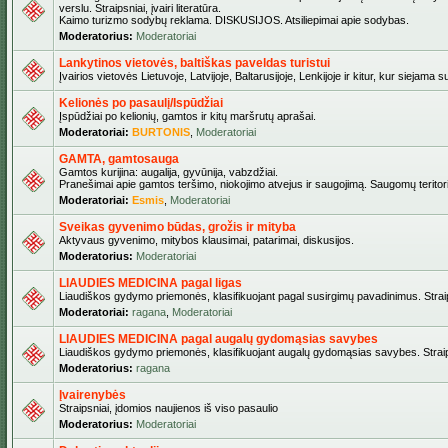
verslu. Straipsniai, įvairi literatūra.
Kaimo turizmo sodybų reklama. DISKUSIJOS. Atsiliepimai apie sodybas.
Moderatorius:
Moderatoriai
Lankytinos vietovės, baltiškas paveldas turistui
Įvairios vietovės Lietuvoje, Latvijoje, Baltarusijoje, Lenkijoje ir kitur, kur siejama 
Kelionės po pasaulį/Ispūdžiai
Įspūdžiai po kelionių, gamtos ir kitų maršrutų aprašai.
Moderatoriai:
BURTONIS
,
Moderatoriai
GAMTA, gamtosauga
Gamtos kurijina: augalija, gyvūnija, vabzdžiai.
Pranešimai apie gamtos teršimo, niokojimo atvejus ir saugojimą. Saugomų teritori
Moderatoriai:
Esmis
,
Moderatoriai
Sveikas gyvenimo būdas, grožis ir mityba
Aktyvaus gyvenimo, mitybos klausimai, patarimai, diskusijos.
Moderatorius:
Moderatoriai
LIAUDIES MEDICINA pagal ligas
Liaudiškos gydymo priemonės, klasifikuojant pagal susirgimų pavadinimus. Straips
Moderatoriai:
ragana
,
Moderatoriai
LIAUDIES MEDICINA pagal augalų gydomąsias savybes
Liaudiškos gydymo priemonės, klasifikuojant augalų gydomąsias savybes. Straipsn
Moderatorius:
ragana
Įvairenybės
Straipsniai, įdomios naujienos iš viso pasaulio
Moderatorius:
Moderatoriai