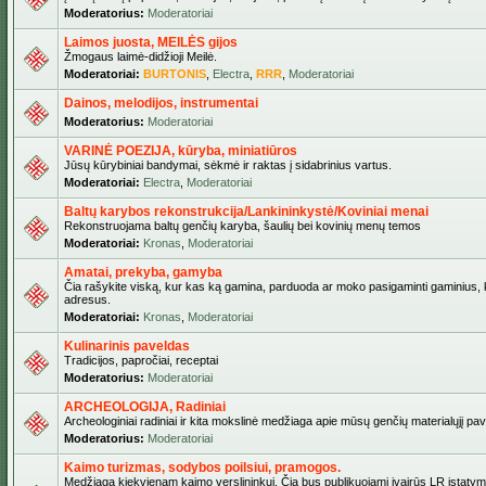
Moderatorius:
Moderatoriai
Laimos juosta, MEILĖS gijos
Žmogaus laimė-didžioji Meilė.
Moderatoriai:
BURTONIS
,
Electra
,
RRR
,
Moderatoriai
Dainos, melodijos, instrumentai
Moderatorius:
Moderatoriai
VARINĖ POEZIJA, kūryba, miniatiūros
Jūsų kūrybiniai bandymai, sėkmė ir raktas į sidabrinius vartus.
Moderatoriai:
Electra
,
Moderatoriai
Baltų karybos rekonstrukcija/Lankininkystė/Koviniai menai
Rekonstruojama baltų genčių karyba, šaulių bei kovinių menų temos
Moderatoriai:
Kronas
,
Moderatoriai
Amatai, prekyba, gamyba
Čia rašykite viską, kur kas ką gamina, parduoda ar moko pasigaminti gaminius, kur
adresus.
Moderatoriai:
Kronas
,
Moderatoriai
Kulinarinis paveldas
Tradicijos, papročiai, receptai
Moderatorius:
Moderatoriai
ARCHEOLOGIJA, Radiniai
Archeologiniai radiniai ir kita mokslinė medžiaga apie mūsų genčių materialųjį pave
Moderatorius:
Moderatoriai
Kaimo turizmas, sodybos poilsiui, pramogos.
Medžiaga kiekvienam kaimo verslininkui. Čia bus publikuojami įvairūs LR įstatymai