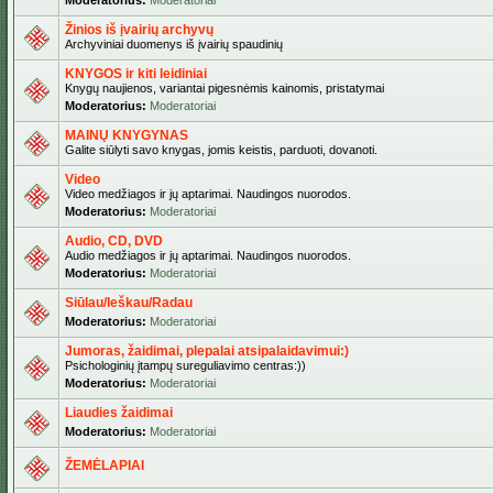
Moderatorius:
Moderatoriai
Žinios iš įvairių archyvų
Archyviniai duomenys iš įvairių spaudinių
KNYGOS ir kiti leidiniai
Knygų naujienos, variantai pigesnėmis kainomis, pristatymai
Moderatorius:
Moderatoriai
MAINŲ KNYGYNAS
Galite siūlyti savo knygas, jomis keistis, parduoti, dovanoti.
Video
Video medžiagos ir jų aptarimai. Naudingos nuorodos.
Moderatorius:
Moderatoriai
Audio, CD, DVD
Audio medžiagos ir jų aptarimai. Naudingos nuorodos.
Moderatorius:
Moderatoriai
Siūlau/Ieškau/Radau
Moderatorius:
Moderatoriai
Jumoras, žaidimai, plepalai atsipalaidavimui:)
Psichologinių įtampų sureguliavimo centras:))
Moderatorius:
Moderatoriai
Liaudies žaidimai
Moderatorius:
Moderatoriai
ŽEMĖLAPIAI