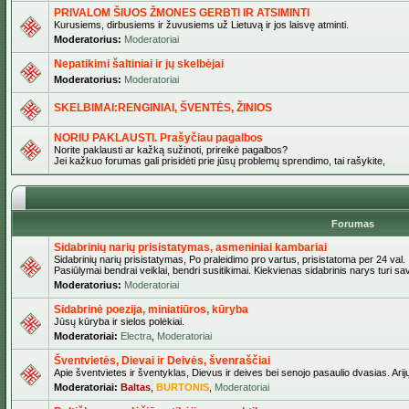
PRIVALOM ŠIUOS ŽMONES GERBTI IR ATSIMINTI
Kurusiems, dirbusiems ir žuvusiems už Lietuvą ir jos laisvę atminti.
Moderatorius:
Moderatoriai
Nepatikimi šaltiniai ir jų skelbėjai
Moderatorius:
Moderatoriai
SKELBIMAI:RENGINIAI, ŠVENTĖS, ŽINIOS
NORIU PAKLAUSTI. Prašyčiau pagalbos
Norite paklausti ar kažką sužinoti, prireikė pagalbos?
Jei kažkuo forumas gali prisidėti prie jūsų problemų sprendimo, tai rašykite,
Forumas
Sidabrinių narių prisistatymas, asmeniniai kambariai
Sidabrinių narių prisistatymas, Po praleidimo pro vartus, prisistatoma per 24 val.
Pasiūlymai bendrai veiklai, bendri susitikimai. Kiekvienas sidabrinis narys turi s
Moderatorius:
Moderatoriai
Sidabrinė poezija, miniatiūros, kūryba
Jūsų kūryba ir sielos polėkiai.
Moderatoriai:
Electra
,
Moderatoriai
Šventvietės, Dievai ir Deivės, švenraščiai
Apie šventvietes ir šventyklas, Dievus ir deives bei senojo pasaulio dvasias. Arij
Moderatoriai:
Baltas
,
BURTONIS
,
Moderatoriai