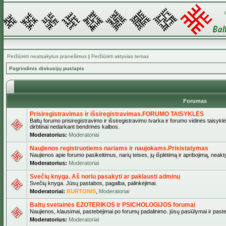
Peržiūrėti neatsakytus pranešimus
|
Peržiūrėti aktyvias temas
Pagrindinis diskusijų puslapis
Forumas
Prisiregistravimas ir išsiregistravimas.FORUMO TAISYKLĖS
Baltų forumo prisiregistravimo ir išsiregistravimo tvarka ir forumo vidinės taisykl
dirbtinai nedarkant bendrinės kalbos.
Moderatorius:
Moderatoriai
Naujienos registruotiems nariams ir naujokams.Prisistatymas
Naujienos apie forumo pasikeitimus, narių teises, jų išplėtimą ir apribojimą, neakt
Moderatorius:
Moderatoriai
Svečių knyga. Aš noriu pasakyti ar paklausti adminų
Svečių knyga. Jūsų pastabos, pagalba, palinkėjimai.
Moderatoriai:
BURTONIS
,
Moderatoriai
Baltų svetainės EZOTERIKOS ir PSICHOLOGIJOS forumai
Naujienos, klausimai, pastebėjimai po forumų padalinimo. jūsų pasiūlymai ir paste
Moderatorius:
Moderatoriai