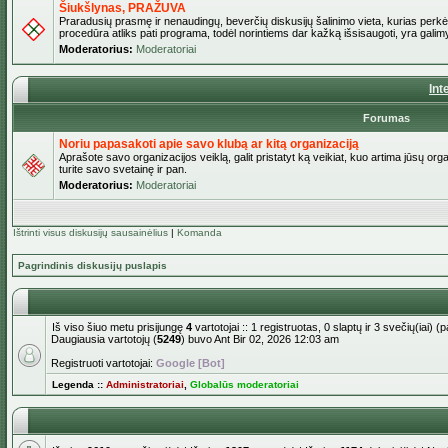
Šiukšlynas, PRAŽUVA
Praradusių prasmę ir nenaudingų, beverčių diskusijų šalinimo vieta, kurias perkėl
procedūra atliks pati programa, todėl norintiems dar kažką išsisaugoti, yra galimy
Moderatorius:
Moderatoriai
Int
Forumas
Noriu papasakoti apie savo klubą ar kitą organizaciją
Aprašote savo organizacijos veiklą, galit pristatyt ką veikiat, kuo artima jūsų org
turite savo svetainę ir pan.
Moderatorius:
Moderatoriai
Ištrinti visus diskusijų sausainėlius
|
Komanda
Pagrindinis diskusijų puslapis
Iš viso šiuo metu prisijungę
4
vartotojai :: 1 registruotas, 0 slaptų ir 3 svečių(iai)
Daugiausia vartotojų (
5249
) buvo Ant Bir 02, 2026 12:03 am
Registruoti vartotojai:
Google [Bot]
Legenda ::
Administratoriai
,
Globalūs moderatoriai