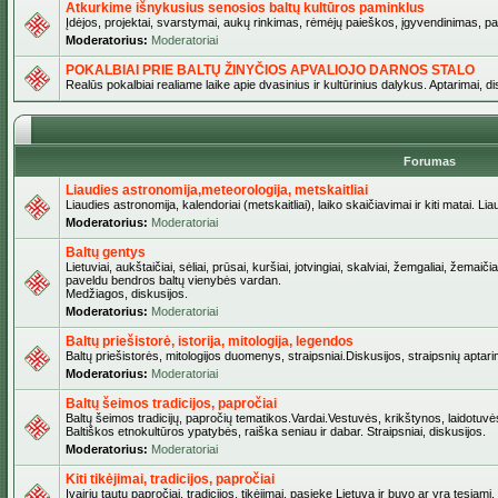
Atkurkime išnykusius senosios baltų kultūros paminklus
Įdėjos, projektai, svarstymai, aukų rinkimas, rėmėjų paieškos, įgyvendinimas, pašv
Moderatorius:
Moderatoriai
POKALBIAI PRIE BALTŲ ŽINYČIOS APVALIOJO DARNOS STALO
Realūs pokalbiai realiame laike apie dvasinius ir kultūrinius dalykus. Aptarimai, d
Forumas
Liaudies astronomija,meteorologija, metskaitliai
Liaudies astronomija, kalendoriai (metskaitliai), laiko skaičiavimai ir kiti matai. Lia
Moderatorius:
Moderatoriai
Baltų gentys
Lietuviai, aukštaičiai, sėliai, prūsai, kuršiai, jotvingiai, skalviai, žemgaliai, žemai
paveldu bendros baltų vienybės vardan.
Medžiagos, diskusijos.
Moderatorius:
Moderatoriai
Baltų priešistorė, istorija, mitologija, legendos
Baltų priešistorės, mitologijos duomenys, straipsniai.Diskusijos, straipsnių aptari
Moderatorius:
Moderatoriai
Baltų šeimos tradicijos, papročiai
Baltų šeimos tradicijų, papročių tematikos.Vardai.Vestuvės, krikštynos, laidotuvė
Baltiškos etnokultūros ypatybės, raiška seniau ir dabar. Straipsniai, diskusijos.
Moderatorius:
Moderatoriai
Kiti tikėjimai, tradicijos, papročiai
Įvairių tautų papročiai, tradicijos, tikėjimai, pasiekę Lietuvą ir buvo ar yra tęsiami.