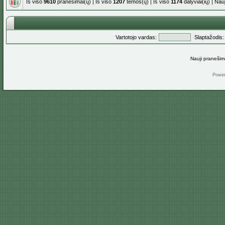
Iš viso
9610
pranešimai(ų) | Iš viso
1207
temos(ų) | Iš viso
1174
dalyviai(ių) | Na
Vartotojo vardas:
Slaptažodis:
Nauji pranešim
Powe