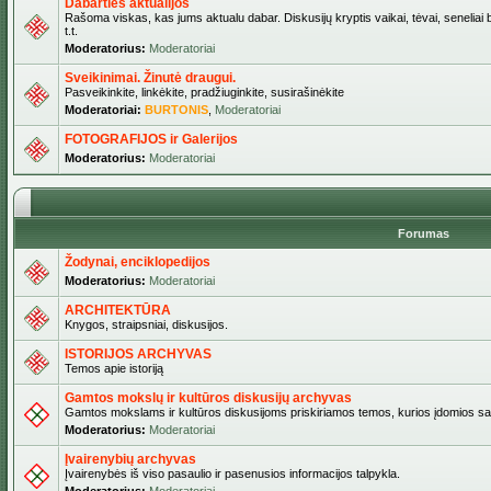
Dabarties aktualijos
Rašoma viskas, kas jums aktualu dabar. Diskusijų kryptis vaikai, tėvai, seneliai b
t.t.
Moderatorius:
Moderatoriai
Sveikinimai. Žinutė draugui.
Pasveikinkite, linkėkite, pradžiuginkite, susirašinėkite
Moderatoriai:
BURTONIS
,
Moderatoriai
FOTOGRAFIJOS ir Galerijos
Moderatorius:
Moderatoriai
Forumas
Žodynai, enciklopedijos
Moderatorius:
Moderatoriai
ARCHITEKTŪRA
Knygos, straipsniai, diskusijos.
ISTORIJOS ARCHYVAS
Temos apie istoriją
Gamtos mokslų ir kultūros diskusijų archyvas
Gamtos mokslams ir kultūros diskusijoms priskiriamos temos, kurios įdomios sa
Moderatorius:
Moderatoriai
Įvairenybių archyvas
Įvairenybės iš viso pasaulio ir pasenusios informacijos talpykla.