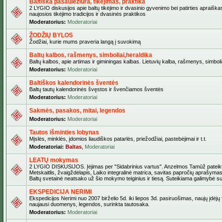
Baltiška pasaulėžiūra, tikėjimas, praktika
2 LYGIO diskusijos apie baltų tikėjimo ir dvasinio gyvenimo bei patirties apraiškas
naujosios tikėjimo tradicijos ir dvasinės praktikos
Moderatorius:
Moderatoriai
ŽODŽIŲ BYLOS
Žodžiai, kurie mums praveria langą į suvokimą
Baltų kalbos, rašmenys, simboliai,heraldika
Baltų kalbos, apie artimas ir giminingas kalbas. Lietuvių kalba, rašmenys, simbolia
Moderatorius:
Moderatoriai
Baltiškos kalendorinės šventės
Baltų tautų kalendorinės švęstos ir švenčiamos šventės
Moderatorius:
Moderatoriai
Sakmės, pasakos, mitai, legendos
Moderatorius:
Moderatoriai
Tautos išminties lobynas
Mįslės, minklės, įdomios liaudiškos patarlės, priežodžiai, pastebėjimai ir t.t.
Moderatoriai:
Baltas
,
Moderatoriai
LEATŲ mokymas
2 LYGIO DISKUSIJOS. Įėjimas per "Sidabrinius vartus". Anzelmos Tamūž pateikta
Metskaitlis, žvaigždėlapis, Laiko integralinė matrica, savitas papročių aprašymas
Baltų svetainė neatsako už šio mokymo teiginius ir tiesą. Suteikiama galimybė sus
EKSPEDICIJA NERIMI
Ekspedicijos Nerimi nuo 2007 birželio 5d. iki liepos 3d. pasiruošimas, naujų įdėjų
naujausi duomenys, legendos, surinkta tautosaka.
Moderatorius:
Moderatoriai