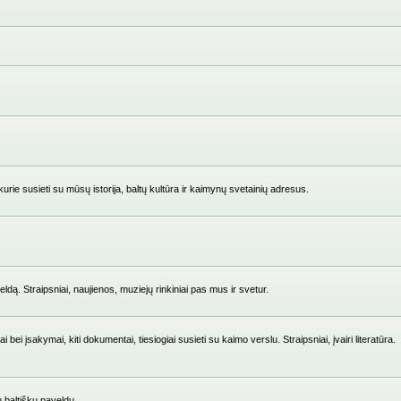
ie susieti su mūsų istorija, baltų kultūra ir kaimynų svetainių adresus.
ldą. Straipsniai, naujienos, muziejų rinkiniai pas mus ir svetur.
i įsakymai, kiti dokumentai, tiesiogiai susieti su kaimo verslu. Straipsniai, įvairi literatūra.
su baltišku paveldu.