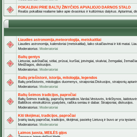
POKALBIAI PRIE BALTŲ ŽINYČIOS APVALIOJO DARNOS STALO
Realūs pokalbiai realiame laike apie dvasinius ir kultūrinius dalykus. Aptarimai, d
Liaudies astronomija,meteorologija, metskaitliai
Liaudies astronomija, kalendoriai (metskaitliai), laiko skaičiavimai ir kiti matai. Lia
Moderatorius:
Moderatoriai
Baltų gentys
Lietuviai, aukštaičiai, sėliai, prūsai, kuršiai, jotvingiai, skalviai, žemgaliai, žem
Medžiagos, diskusijos.
Moderatorius:
Moderatoriai
Baltų priešistorė, istorija, mitologija, legendos
Baltų priešistorės, mitologijos duomenys, straipsniai.Diskusijos, straipsnių aptari
Moderatorius:
Moderatoriai
Baltų šeimos tradicijos, papročiai
Baltų šeimos tradicijų, papročių tematikos.Vardai.Vestuvės, krikštynos, laidotuvė
Baltiškos etnokultūros ypatybės, raiška seniau ir dabar. Straipsniai, diskusijos.
Moderatorius:
Moderatoriai
Kiti tikėjimai, tradicijos, papročiai
Įvairių tautų papročiai, tradicijos, tikėjimai, pasiekę Lietuvą ir buvo ar yra tęsiami.
Moderatorius:
Moderatoriai
Laimos juosta, MEILĖS gijos
Žmogaus laimė-didžioji Meilė.