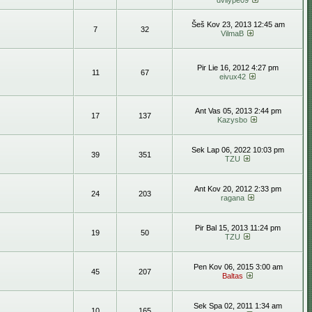
dvilype09
Šeš Kov 23, 2013 12:45 am
7
32
VilmaB
Pir Lie 16, 2012 4:27 pm
11
67
eivux42
Ant Vas 05, 2013 2:44 pm
17
137
Kazysbo
Sek Lap 06, 2022 10:03 pm
39
351
TZU
Ant Kov 20, 2012 2:33 pm
24
203
ragana
Pir Bal 15, 2013 11:24 pm
19
50
TZU
Pen Kov 06, 2015 3:00 am
45
207
Baltas
Sek Spa 02, 2011 1:34 am
10
165