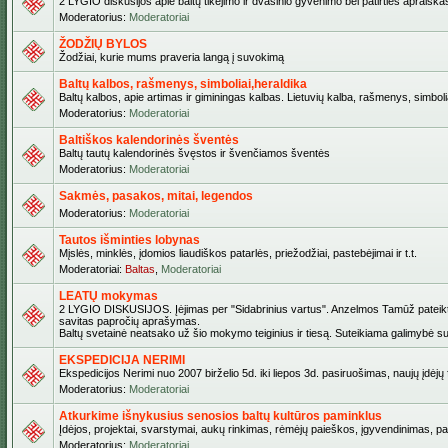
2 LYGIO diskusijos apie baltų tikėjimo ir dvasinio gyvenimo bei patirties apraiškas,
Moderatorius:
Moderatoriai
ŽODŽIŲ BYLOS
Žodžiai, kurie mums praveria langą į suvokimą
Baltų kalbos, rašmenys, simboliai,heraldika
Baltų kalbos, apie artimas ir giminingas kalbas. Lietuvių kalba, rašmenys, simbolia
Moderatorius:
Moderatoriai
Baltiškos kalendorinės šventės
Baltų tautų kalendorinės švęstos ir švenčiamos šventės
Moderatorius:
Moderatoriai
Sakmės, pasakos, mitai, legendos
Moderatorius:
Moderatoriai
Tautos išminties lobynas
Mįslės, minklės, įdomios liaudiškos patarlės, priežodžiai, pastebėjimai ir t.t.
Moderatoriai:
Baltas
,
Moderatoriai
LEATŲ mokymas
2 LYGIO DISKUSIJOS. Įėjimas per "Sidabrinius vartus". Anzelmos Tamūž pateiktas 
savitas papročių aprašymas.
Baltų svetainė neatsako už šio mokymo teiginius ir tiesą. Suteikiama galimybė sus
EKSPEDICIJA NERIMI
Ekspedicijos Nerimi nuo 2007 birželio 5d. iki liepos 3d. pasiruošimas, naujų įdėj
Moderatorius:
Moderatoriai
Atkurkime išnykusius senosios baltų kultūros paminklus
Įdėjos, projektai, svarstymai, aukų rinkimas, rėmėjų paieškos, įgyvendinimas, pašv
Moderatorius:
Moderatoriai