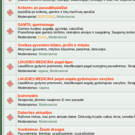
Kelionės po pasaulį/Ispūdžiai
Įspūdžiai po kelionių, gamtos ir kitų maršrutų aprašai.
Moderatoriai:
BURTONIS
,
Moderatoriai
GAMTA, gamtosauga
Gamtos kurijina: augalija, gyvūnija, vabzdžiai.
Pranešimai apie gamtos teršimo, niokojimo atvejus ir saugojimą. Saugomų teritori
Moderatoriai:
Esmis
,
Moderatoriai
Sveikas gyvenimo būdas, grožis ir mityba
Aktyvaus gyvenimo, mitybos klausimai, patarimai, diskusijos.
Moderatorius:
Moderatoriai
LIAUDIES MEDICINA pagal ligas
Liaudiškos gydymo priemonės, klasifikuojant pagal susirgimų pavadinimus. Straips
Moderatoriai:
ragana
,
Moderatoriai
LIAUDIES MEDICINA pagal augalų gydomąsias savybes
Liaudiškos gydymo priemonės, klasifikuojant augalų gydomąsias savybes. Straipsn
Moderatorius:
ragana
Įvairenybės
Straipsniai, įdomios naujienos iš viso pasaulio
Moderatorius:
Moderatoriai
Dabarties aktualijos
Rašoma viskas, kas jums aktualu dabar. Diskusijų kryptis vaikai, tėvai, seneliai be
Moderatorius:
Moderatoriai
Sveikinimai. Žinutė draugui.
Pasveikinkite, linkėkite, pradžiuginkite, susirašinėkite