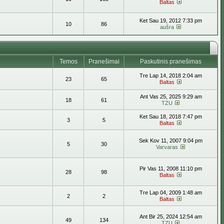
Baltas
Ket Sau 19, 2012 7:33 pm
10
86
aušra
Temos
Pranešimai
Paskutinis pranešimas
Tre Lap 14, 2018 2:04 am
23
65
Baltas
Ant Vas 25, 2025 9:29 am
18
61
TZU
Ket Sau 18, 2018 7:47 pm
3
5
Baltas
Sek Kov 11, 2007 9:04 pm
5
30
Varvaras
Pir Vas 11, 2008 11:10 pm
28
98
Baltas
Tre Lap 04, 2009 1:48 am
2
2
Baltas
Ant Bir 25, 2024 12:54 am
49
134
TZU