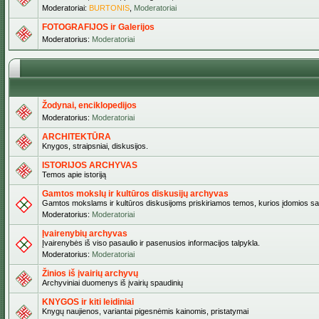
Moderatoriai:
BURTONIS
,
Moderatoriai
FOTOGRAFIJOS ir Galerijos
Moderatorius:
Moderatoriai
Žodynai, enciklopedijos
Moderatorius:
Moderatoriai
ARCHITEKTŪRA
Knygos, straipsniai, diskusijos.
ISTORIJOS ARCHYVAS
Temos apie istoriją
Gamtos mokslų ir kultūros diskusijų archyvas
Gamtos mokslams ir kultūros diskusijoms priskiriamos temos, kurios įdomios sa
Moderatorius:
Moderatoriai
Įvairenybių archyvas
Įvairenybės iš viso pasaulio ir pasenusios informacijos talpykla.
Moderatorius:
Moderatoriai
Žinios iš įvairių archyvų
Archyviniai duomenys iš įvairių spaudinių
KNYGOS ir kiti leidiniai
Knygų naujienos, variantai pigesnėmis kainomis, pristatymai