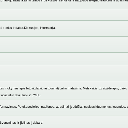
 naujojo baltų tikėjimo temos ir diskusijos, senosios ir naujosios tikėjimo tradicijos ir dvasinė
i seniau ir dabar.Diskusijos, informacija.
mokymas apie lietuvių/latvių aštuonnytį Laiko matavimą. Metskaitlis, žvaigždėlapis, Laiko i
ipažinti ir diskutuoti 2 LYGIU.
ų formavimas. Po ekspedicijos: naujienos, atradimai, įspūdžiai, naujausi duomenys, legendos, 
entinimas ir įliejimas į dabartį.