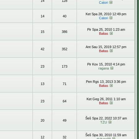
14
128
Catori
Ket Spa 28, 2010 12:49 pm
14
40
Catori
Pir Spa 25, 2010 1:23 am
15
386
Baltas
Ant Sau 15, 2019 12:57 pm
42
352
Baltas
Pir Kov 15, 2010 4:14 pm
23
173
ragana
Pen Rgs 13, 2013 3:36 pm
13
71
Baltas
Ket Geg 26, 2011 1:10 am
23
64
Baltas
Šeš Spa 22, 2022 10:37 am
20
49
TZU
Šeš Spa 30, 2010 11:59 am
12
32