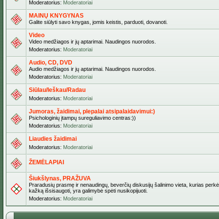
Moderatorius:
Moderatoriai
MAINŲ KNYGYNAS
Galite siūlyti savo knygas, jomis keistis, parduoti, dovanoti.
Video
Video medžiagos ir jų aptarimai. Naudingos nuorodos.
Moderatorius:
Moderatoriai
Audio, CD, DVD
Audio medžiagos ir jų aptarimai. Naudingos nuorodos.
Moderatorius:
Moderatoriai
Siūlau/Ieškau/Radau
Moderatorius:
Moderatoriai
Jumoras, žaidimai, plepalai atsipalaidavimui:)
Psichologinių įtampų sureguliavimo centras:))
Moderatorius:
Moderatoriai
Liaudies žaidimai
Moderatorius:
Moderatoriai
ŽEMĖLAPIAI
Šiukšlynas, PRAŽUVA
Praradusių prasmę ir nenaudingų, beverčių diskusijų šalinimo vieta, kurias perkėl
kažką išsisaugoti, yra galimybė spėti nusikopijuoti.
Moderatorius:
Moderatoriai