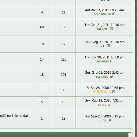
Ant Bal 23, 2013 10:26 am
4
11
Zordsdavini
Tre Gru 21, 2011 12:46 am
60
163
Dainavis
Sek Geg 09, 2010 9:30 am
10
17
TZU
Tre Kov 30, 2011 10:58 pm
14
110
Varvaras
Šeš Gru 01, 2018 2:42 pm
18
101
santaitis
Pir Bal 28, 2008 12:56 pm
1
1
BURTONIS
Sek Rgp 19, 2018 7:31 pm
5
15
jurgiz
todėl norintiems dar
Ket Spa 23, 2008 3:15 pm
1
19
Jurga