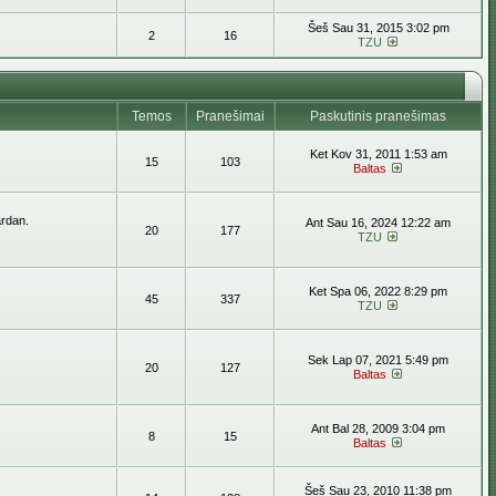
Šeš Sau 31, 2015 3:02 pm
2
16
TZU
Temos
Pranešimai
Paskutinis pranešimas
Ket Kov 31, 2011 1:53 am
15
103
Baltas
ardan.
Ant Sau 16, 2024 12:22 am
20
177
TZU
Ket Spa 06, 2022 8:29 pm
45
337
TZU
Sek Lap 07, 2021 5:49 pm
20
127
Baltas
Ant Bal 28, 2009 3:04 pm
8
15
Baltas
Šeš Sau 23, 2010 11:38 pm