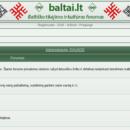
Registruotis
•
DUK
•
Ieškoti
•
Prisijungti
Administracija, DAUSOS
Forumas
ės. Šiame forume privaloma visiems rašyti lietuvišku šriftu ir dirbtinai nedarkant bendrinės kal
yvių narių pašalinimą, suteikimą garbės nario vardą ir t.t.
bėjimai.