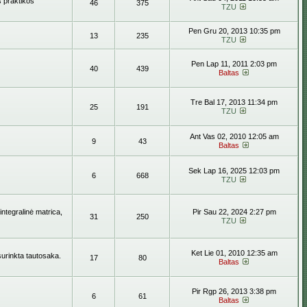
s praktikos
46
375
TZU
Pen Gru 20, 2013 10:35 pm
13
235
TZU
Pen Lap 11, 2011 2:03 pm
40
439
Baltas
Tre Bal 17, 2013 11:34 pm
25
191
TZU
Ant Vas 02, 2010 12:05 am
9
43
Baltas
Sek Lap 16, 2025 12:03 pm
6
668
TZU
ntegralinė matrica,
Pir Sau 22, 2024 2:27 pm
31
250
TZU
Ket Lie 01, 2010 12:35 am
surinkta tautosaka.
17
80
Baltas
Pir Rgp 26, 2013 3:38 pm
6
61
Baltas