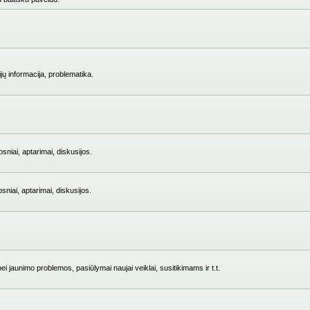
jų informacija, problematika.
niai, aptarimai, diskusijos.
iai, aptarimai, diskusijos.
i jaunimo problemos, pasiūlymai naujai veiklai, susitikimams ir t.t.