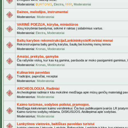
Moderatoriai:
BURTONIS
,
Electra
,
RRR
,
Moderatoriai
Dainos, melodijos, instrumentai
Moderatorius:
Moderatoriai
VARINĖ POEZIJA, kūryba, miniatiūros
Jūsų kūrybiniai bandymai, sėkmė ir raktas į sidabrinius vartus.
Moderatoriai:
Electra
,
Moderatoriai
Baltų karybos rekonstrukcija/Lankininkystė/Koviniai menai
Rekonstruojama baltų genčių karyba, šaulių bei kovinių menų temos
Moderatoriai:
Kronas
,
Moderatoriai
Amatai, prekyba, gamyba
Čia rašykite viską, kur kas ką gamina, parduoda ar moko pasigaminti gaminius, kur
Moderatoriai:
Kronas
,
Moderatoriai
Kulinarinis paveldas
Tradicijos, papročiai, receptai
Moderatorius:
Moderatoriai
ARCHEOLOGIJA, Radiniai
Archeologiniai radiniai ir kita mokslinė medžiaga apie mūsų genčių materialųjį pave
Moderatorius:
Moderatoriai
Kaimo turizmas, sodybos poilsiui, pramogos.
Medžiaga kiekvienam kaimo verslininkui. Čia bus publikuojami įvairūs LR įstatymai be
Kaimo turizmo sodybų reklama. DISKUSIJOS. Atsiliepimai apie sodybas.
Moderatorius:
Moderatoriai
Lankytinos vietovės, baltiškas paveldas turistui
Įvairios vietovės Lietuvoje, Latvijoje, Baltarusijoje, Lenkijoje ir kitur, kur siejama 