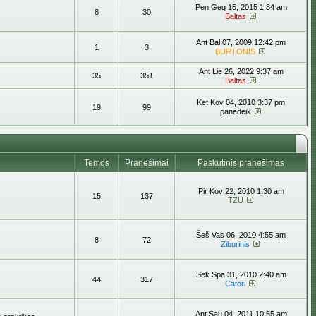
Pen Geg 15, 2015 1:34 am
8
30
Baltas
Ant Bal 07, 2009 12:42 pm
1
3
BURTONIS
Ant Lie 26, 2022 9:37 am
35
351
Baltas
Ket Kov 04, 2010 3:37 pm
19
99
panedeik
Temos
Pranešimai
Paskutinis pranešimas
Pir Kov 22, 2010 1:30 am
15
137
TZU
Šeš Vas 06, 2010 4:55 am
8
72
Ziburinis
Sek Spa 31, 2010 2:40 am
44
317
Catori
Ant Sau 04, 2011 10:55 am