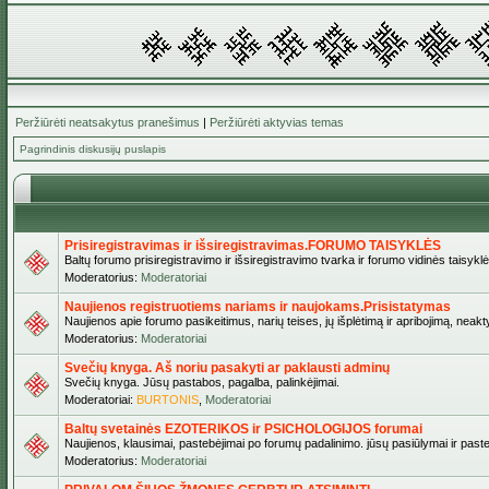
Peržiūrėti neatsakytus pranešimus
|
Peržiūrėti aktyvias temas
Pagrindinis diskusijų puslapis
Prisiregistravimas ir išsiregistravimas.FORUMO TAISYKLĖS
Baltų forumo prisiregistravimo ir išsiregistravimo tvarka ir forumo vidinės taisykl
Moderatorius:
Moderatoriai
Naujienos registruotiems nariams ir naujokams.Prisistatymas
Naujienos apie forumo pasikeitimus, narių teises, jų išplėtimą ir apribojimą, neakt
Moderatorius:
Moderatoriai
Svečių knyga. Aš noriu pasakyti ar paklausti adminų
Svečių knyga. Jūsų pastabos, pagalba, palinkėjimai.
Moderatoriai:
BURTONIS
,
Moderatoriai
Baltų svetainės EZOTERIKOS ir PSICHOLOGIJOS forumai
Naujienos, klausimai, pastebėjimai po forumų padalinimo. jūsų pasiūlymai ir paste
Moderatorius:
Moderatoriai