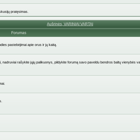
iskusijų pratęsimas.
Aušrinės, VARINIAI VARTAI
Forumas
udies pastebėjimai apie orus ir jų kaitą.
aičiai, nadruviai rašykite jųjų palikuonys, pildykite forumą savo paveldu bendros baltų vienybės v
mai.
s.