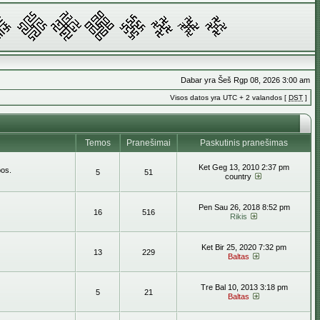
Dabar yra Šeš Rgp 08, 2026 3:00 am
Visos datos yra UTC + 2 valandos [
DST
]
Temos
Pranešimai
Paskutinis pranešimas
Ket Geg 13, 2010 2:37 pm
bos.
5
51
country
Pen Sau 26, 2018 8:52 pm
16
516
Rikis
Ket Bir 25, 2020 7:32 pm
13
229
Baltas
Tre Bal 10, 2013 3:18 pm
5
21
Baltas