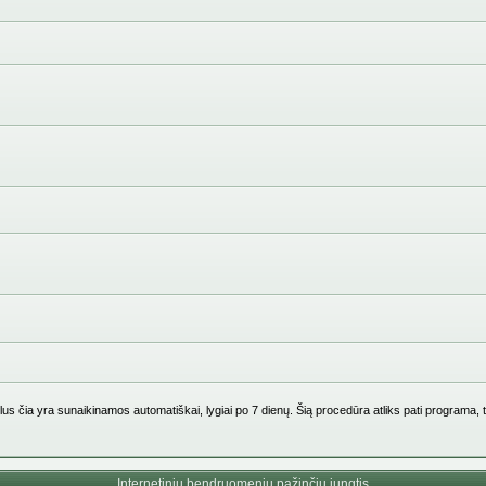
us čia yra sunaikinamos automatiškai, lygiai po 7 dienų. Šią procedūra atliks pati programa, 
Internetinių bendruomenių pažinčių jungtis