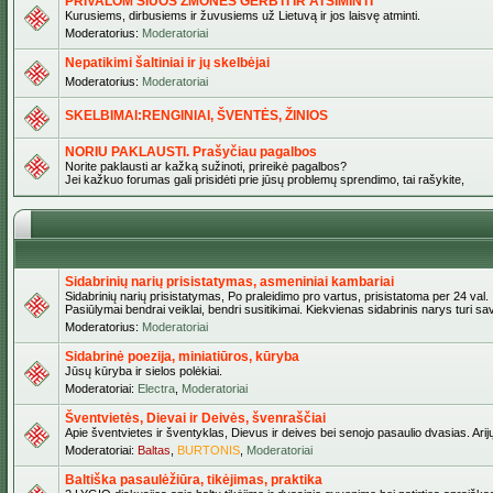
PRIVALOM ŠIUOS ŽMONES GERBTI IR ATSIMINTI
Kurusiems, dirbusiems ir žuvusiems už Lietuvą ir jos laisvę atminti.
Moderatorius:
Moderatoriai
Nepatikimi šaltiniai ir jų skelbėjai
Moderatorius:
Moderatoriai
SKELBIMAI:RENGINIAI, ŠVENTĖS, ŽINIOS
NORIU PAKLAUSTI. Prašyčiau pagalbos
Norite paklausti ar kažką sužinoti, prireikė pagalbos?
Jei kažkuo forumas gali prisidėti prie jūsų problemų sprendimo, tai rašykite,
Sidabrinių narių prisistatymas, asmeniniai kambariai
Sidabrinių narių prisistatymas, Po praleidimo pro vartus, prisistatoma per 24 val.
Pasiūlymai bendrai veiklai, bendri susitikimai. Kiekvienas sidabrinis narys turi s
Moderatorius:
Moderatoriai
Sidabrinė poezija, miniatiūros, kūryba
Jūsų kūryba ir sielos polėkiai.
Moderatoriai:
Electra
,
Moderatoriai
Šventvietės, Dievai ir Deivės, švenraščiai
Apie šventvietes ir šventyklas, Dievus ir deives bei senojo pasaulio dvasias. Arij
Moderatoriai:
Baltas
,
BURTONIS
,
Moderatoriai
Baltiška pasaulėžiūra, tikėjimas, praktika