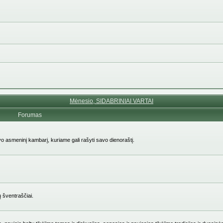
Mėnesio, SIDABRINIAI VARTAI
Forumas
avo asmeninį kambarį, kuriame gali rašyti savo dienoraštį.
ų šventraščiai.