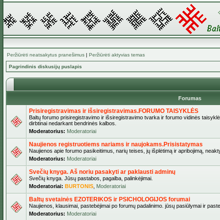
Peržiūrėti neatsakytus pranešimus
|
Peržiūrėti aktyvias temas
Pagrindinis diskusijų puslapis
Forumas
Prisiregistravimas ir išsiregistravimas.FORUMO TAISYKLĖS
Baltų forumo prisiregistravimo ir išsiregistravimo tvarka ir forumo vidinės taisykl
dirbtinai nedarkant bendrinės kalbos.
Moderatorius:
Moderatoriai
Naujienos registruotiems nariams ir naujokams.Prisistatymas
Naujienos apie forumo pasikeitimus, narių teises, jų išplėtimą ir apribojimą, neakt
Moderatorius:
Moderatoriai
Svečių knyga. Aš noriu pasakyti ar paklausti adminų
Svečių knyga. Jūsų pastabos, pagalba, palinkėjimai.
Moderatoriai:
BURTONIS
,
Moderatoriai
Baltų svetainės EZOTERIKOS ir PSICHOLOGIJOS forumai
Naujienos, klausimai, pastebėjimai po forumų padalinimo. jūsų pasiūlymai ir paste
Moderatorius:
Moderatoriai