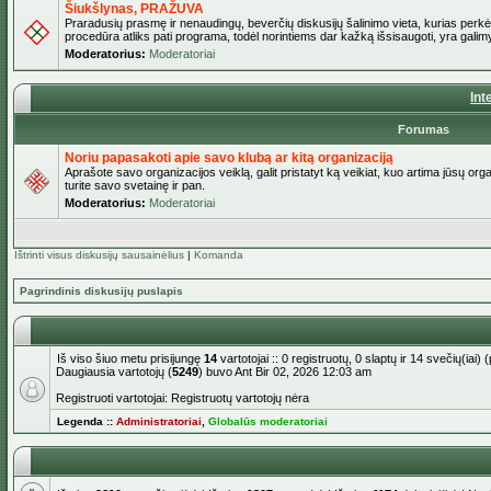
Šiukšlynas, PRAŽUVA
Praradusių prasmę ir nenaudingų, beverčių diskusijų šalinimo vieta, kurias perkėl
procedūra atliks pati programa, todėl norintiems dar kažką išsisaugoti, yra galimy
Moderatorius:
Moderatoriai
Int
Forumas
Noriu papasakoti apie savo klubą ar kitą organizaciją
Aprašote savo organizacijos veiklą, galit pristatyt ką veikiat, kuo artima jūsų org
turite savo svetainę ir pan.
Moderatorius:
Moderatoriai
Ištrinti visus diskusijų sausainėlius
|
Komanda
Pagrindinis diskusijų puslapis
Iš viso šiuo metu prisijungę
14
vartotojai :: 0 registruotų, 0 slaptų ir 14 svečių(ia
Daugiausia vartotojų (
5249
) buvo Ant Bir 02, 2026 12:03 am
Registruoti vartotojai: Registruotų vartotojų nėra
Legenda ::
Administratoriai
,
Globalūs moderatoriai