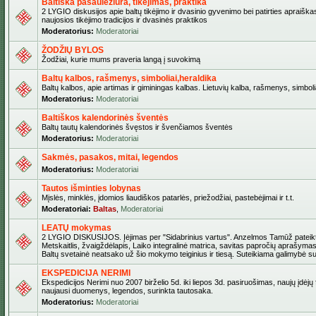
Baltiška pasaulėžiūra, tikėjimas, praktika
2 LYGIO diskusijos apie baltų tikėjimo ir dvasinio gyvenimo bei patirties apraiškas
naujosios tikėjimo tradicijos ir dvasinės praktikos
Moderatorius:
Moderatoriai
ŽODŽIŲ BYLOS
Žodžiai, kurie mums praveria langą į suvokimą
Baltų kalbos, rašmenys, simboliai,heraldika
Baltų kalbos, apie artimas ir giminingas kalbas. Lietuvių kalba, rašmenys, simbolia
Moderatorius:
Moderatoriai
Baltiškos kalendorinės šventės
Baltų tautų kalendorinės švęstos ir švenčiamos šventės
Moderatorius:
Moderatoriai
Sakmės, pasakos, mitai, legendos
Moderatorius:
Moderatoriai
Tautos išminties lobynas
Mįslės, minklės, įdomios liaudiškos patarlės, priežodžiai, pastebėjimai ir t.t.
Moderatoriai:
Baltas
,
Moderatoriai
LEATŲ mokymas
2 LYGIO DISKUSIJOS. Įėjimas per "Sidabrinius vartus". Anzelmos Tamūž pateikta
Metskaitlis, žvaigždėlapis, Laiko integralinė matrica, savitas papročių aprašymas
Baltų svetainė neatsako už šio mokymo teiginius ir tiesą. Suteikiama galimybė sus
EKSPEDICIJA NERIMI
Ekspedicijos Nerimi nuo 2007 birželio 5d. iki liepos 3d. pasiruošimas, naujų įdėjų
naujausi duomenys, legendos, surinkta tautosaka.
Moderatorius:
Moderatoriai