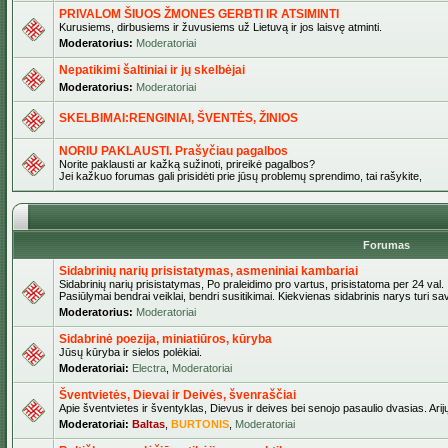
PRIVALOM ŠIUOS ŽMONES GERBTI IR ATSIMINTI
Kurusiems, dirbusiems ir žuvusiems už Lietuvą ir jos laisvę atminti.
Moderatorius:
Moderatoriai
Nepatikimi šaltiniai ir jų skelbėjai
Moderatorius:
Moderatoriai
SKELBIMAI:RENGINIAI, ŠVENTĖS, ŽINIOS
NORIU PAKLAUSTI. Prašyčiau pagalbos
Norite paklausti ar kažką sužinoti, prireikė pagalbos?
Jei kažkuo forumas gali prisidėti prie jūsų problemų sprendimo, tai rašykite,
Forumas
Sidabrinių narių prisistatymas, asmeniniai kambariai
Sidabrinių narių prisistatymas, Po praleidimo pro vartus, prisistatoma per 24 val.
Pasiūlymai bendrai veiklai, bendri susitikimai. Kiekvienas sidabrinis narys turi s
Moderatorius:
Moderatoriai
Sidabrinė poezija, miniatiūros, kūryba
Jūsų kūryba ir sielos polėkiai.
Moderatoriai:
Electra
,
Moderatoriai
Šventvietės, Dievai ir Deivės, švenraščiai
Apie šventvietes ir šventyklas, Dievus ir deives bei senojo pasaulio dvasias. Arij
Moderatoriai:
Baltas
,
BURTONIS
,
Moderatoriai