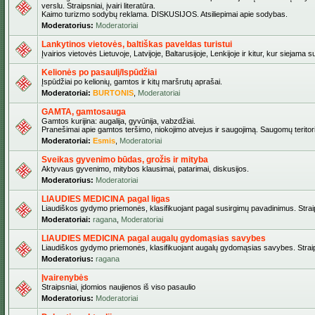
verslu. Straipsniai, įvairi literatūra.
Kaimo turizmo sodybų reklama. DISKUSIJOS. Atsiliepimai apie sodybas.
Moderatorius:
Moderatoriai
Lankytinos vietovės, baltiškas paveldas turistui
Įvairios vietovės Lietuvoje, Latvijoje, Baltarusijoje, Lenkijoje ir kitur, kur siejama 
Kelionės po pasaulį/Ispūdžiai
Įspūdžiai po kelionių, gamtos ir kitų maršrutų aprašai.
Moderatoriai:
BURTONIS
,
Moderatoriai
GAMTA, gamtosauga
Gamtos kurijina: augalija, gyvūnija, vabzdžiai.
Pranešimai apie gamtos teršimo, niokojimo atvejus ir saugojimą. Saugomų teritori
Moderatoriai:
Esmis
,
Moderatoriai
Sveikas gyvenimo būdas, grožis ir mityba
Aktyvaus gyvenimo, mitybos klausimai, patarimai, diskusijos.
Moderatorius:
Moderatoriai
LIAUDIES MEDICINA pagal ligas
Liaudiškos gydymo priemonės, klasifikuojant pagal susirgimų pavadinimus. Straips
Moderatoriai:
ragana
,
Moderatoriai
LIAUDIES MEDICINA pagal augalų gydomąsias savybes
Liaudiškos gydymo priemonės, klasifikuojant augalų gydomąsias savybes. Straipsn
Moderatorius:
ragana
Įvairenybės
Straipsniai, įdomios naujienos iš viso pasaulio
Moderatorius:
Moderatoriai