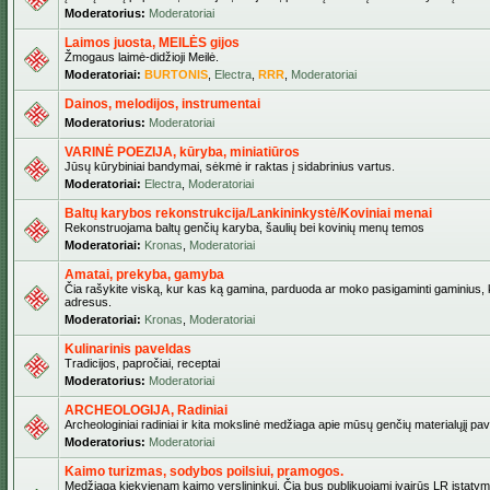
Moderatorius:
Moderatoriai
Laimos juosta, MEILĖS gijos
Žmogaus laimė-didžioji Meilė.
Moderatoriai:
BURTONIS
,
Electra
,
RRR
,
Moderatoriai
Dainos, melodijos, instrumentai
Moderatorius:
Moderatoriai
VARINĖ POEZIJA, kūryba, miniatiūros
Jūsų kūrybiniai bandymai, sėkmė ir raktas į sidabrinius vartus.
Moderatoriai:
Electra
,
Moderatoriai
Baltų karybos rekonstrukcija/Lankininkystė/Koviniai menai
Rekonstruojama baltų genčių karyba, šaulių bei kovinių menų temos
Moderatoriai:
Kronas
,
Moderatoriai
Amatai, prekyba, gamyba
Čia rašykite viską, kur kas ką gamina, parduoda ar moko pasigaminti gaminius, kur
adresus.
Moderatoriai:
Kronas
,
Moderatoriai
Kulinarinis paveldas
Tradicijos, papročiai, receptai
Moderatorius:
Moderatoriai
ARCHEOLOGIJA, Radiniai
Archeologiniai radiniai ir kita mokslinė medžiaga apie mūsų genčių materialųjį pave
Moderatorius:
Moderatoriai
Kaimo turizmas, sodybos poilsiui, pramogos.
Medžiaga kiekvienam kaimo verslininkui. Čia bus publikuojami įvairūs LR įstatymai