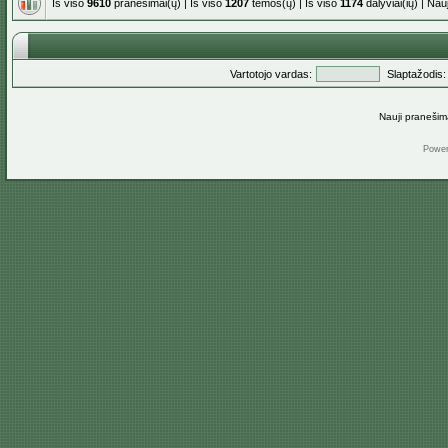
Iš viso
9610
pranešimai(ų) | Iš viso
1207
temos(ų) | Iš viso
1174
dalyviai(ių) | Na
Vartotojo vardas:
Slaptažodis:
Nauji pranešim
Powe