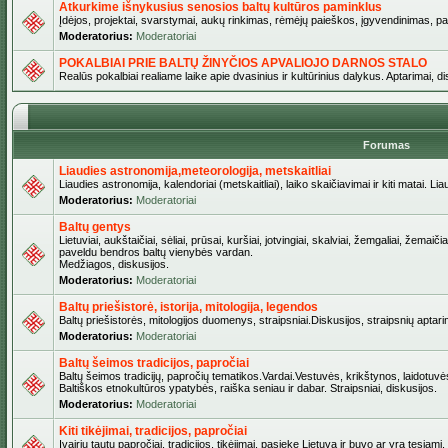
Atkurkime išnykusius senosios baltų kultūros paminklus
Įdėjos, projektai, svarstymai, aukų rinkimas, rėmėjų paieškos, įgyvendinimas, pašv
Moderatorius:
Moderatoriai
POKALBIAI PRIE BALTŲ ŽINYČIOS APVALIOJO DARNOS STALO
Realūs pokalbiai realiame laike apie dvasinius ir kultūrinius dalykus. Aptarimai, d
Forumas
Liaudies astronomija,meteorologija, metskaitliai
Liaudies astronomija, kalendoriai (metskaitliai), laiko skaičiavimai ir kiti matai. Lia
Moderatorius:
Moderatoriai
Baltų gentys
Lietuviai, aukštaičiai, sėliai, prūsai, kuršiai, jotvingiai, skalviai, žemgaliai, žemai
paveldu bendros baltų vienybės vardan.
Medžiagos, diskusijos.
Moderatorius:
Moderatoriai
Baltų priešistorė, istorija, mitologija, legendos
Baltų priešistorės, mitologijos duomenys, straipsniai.Diskusijos, straipsnių aptari
Moderatorius:
Moderatoriai
Baltų šeimos tradicijos, papročiai
Baltų šeimos tradicijų, papročių tematikos.Vardai.Vestuvės, krikštynos, laidotuvė
Baltiškos etnokultūros ypatybės, raiška seniau ir dabar. Straipsniai, diskusijos.
Moderatorius:
Moderatoriai
Kiti tikėjimai, tradicijos, papročiai
Įvairių tautų papročiai, tradicijos, tikėjimai, pasiekę Lietuvą ir buvo ar yra tęsiami.