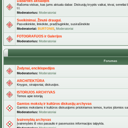
Dabarties aktualijos
Rašoma viskas, kas jums aktualu dabar. Diskusijų kryptis vaikai, tėvai, seneliai b
t.t.
Moderatorius:
Moderatoriai
Sveikinimai. Žinutė draugui.
Pasveikinkite, linkėkite, pradžiuginkite, susirašinėkite
Moderatoriai:
BURTONIS
,
Moderatoriai
FOTOGRAFIJOS ir Galerijos
Moderatorius:
Moderatoriai
Forumas
Žodynai, enciklopedijos
Moderatorius:
Moderatoriai
ARCHITEKTŪRA
Knygos, straipsniai, diskusijos.
ISTORIJOS ARCHYVAS
Temos apie istoriją
Gamtos mokslų ir kultūros diskusijų archyvas
Gamtos mokslams ir kultūros diskusijoms priskiriamos temos, kurios įdomios sa
Moderatorius:
Moderatoriai
Įvairenybių archyvas
Įvairenybės iš viso pasaulio ir pasenusios informacijos talpykla.