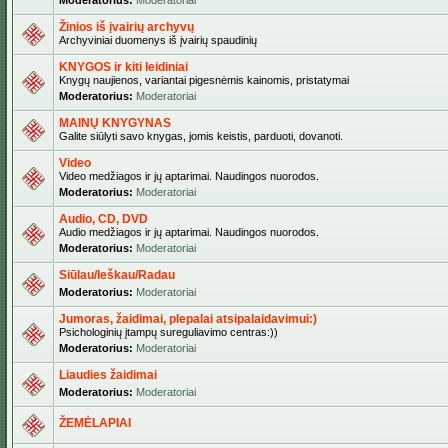
Moderatorius:
Moderatoriai
Žinios iš įvairių archyvų
Archyviniai duomenys iš įvairių spaudinių
KNYGOS ir kiti leidiniai
Knygų naujienos, variantai pigesnėmis kainomis, pristatymai
Moderatorius:
Moderatoriai
MAINŲ KNYGYNAS
Galite siūlyti savo knygas, jomis keistis, parduoti, dovanoti.
Video
Video medžiagos ir jų aptarimai. Naudingos nuorodos.
Moderatorius:
Moderatoriai
Audio, CD, DVD
Audio medžiagos ir jų aptarimai. Naudingos nuorodos.
Moderatorius:
Moderatoriai
Siūlau/Ieškau/Radau
Moderatorius:
Moderatoriai
Jumoras, žaidimai, plepalai atsipalaidavimui:)
Psichologinių įtampų sureguliavimo centras:))
Moderatorius:
Moderatoriai
Liaudies žaidimai
Moderatorius:
Moderatoriai
ŽEMĖLAPIAI