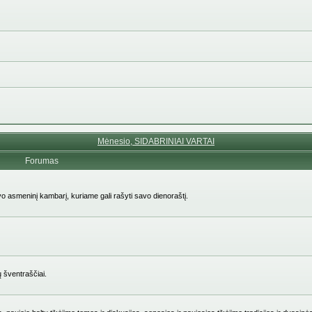
Mėnesio, SIDABRINIAI VARTAI
Forumas
avo asmeninį kambarį, kuriame gali rašyti savo dienoraštį.
ų šventraščiai.