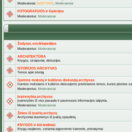
Moderatoriai:
BURTONIS
,
Moderatoriai
FOTOGRAFIJOS ir Galerijos
Moderatorius:
Moderatoriai
Žodynai, enciklopedijos
Moderatorius:
Moderatoriai
ARCHITEKTŪRA
Knygos, straipsniai, diskusijos.
ISTORIJOS ARCHYVAS
Temos apie istoriją
Gamtos mokslų ir kultūros diskusijų archyvas
Gamtos mokslams ir kultūros diskusijoms priskiriamos temos, kurios įdomios sa
Moderatorius:
Moderatoriai
Įvairenybių archyvas
Įvairenybės iš viso pasaulio ir pasenusios informacijos talpykla.
Moderatorius:
Moderatoriai
Žinios iš įvairių archyvų
Archyviniai duomenys iš įvairių spaudinių
KNYGOS ir kiti leidiniai
Knygų naujienos, variantai pigesnėmis kainomis, pristatymai