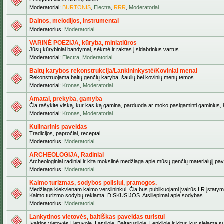
Moderatoriai:
BURTONIS
,
Electra
,
RRR
,
Moderatoriai
Dainos, melodijos, instrumentai
Moderatorius:
Moderatoriai
VARINĖ POEZIJA, kūryba, miniatiūros
Jūsų kūrybiniai bandymai, sėkmė ir raktas į sidabrinius vartus.
Moderatoriai:
Electra
,
Moderatoriai
Baltų karybos rekonstrukcija/Lankininkystė/Koviniai menai
Rekonstruojama baltų genčių karyba, šaulių bei kovinių menų temos
Moderatoriai:
Kronas
,
Moderatoriai
Amatai, prekyba, gamyba
Čia rašykite viską, kur kas ką gamina, parduoda ar moko pasigaminti gaminius, kur
Moderatoriai:
Kronas
,
Moderatoriai
Kulinarinis paveldas
Tradicijos, papročiai, receptai
Moderatorius:
Moderatoriai
ARCHEOLOGIJA, Radiniai
Archeologiniai radiniai ir kita mokslinė medžiaga apie mūsų genčių materialųjį pave
Moderatorius:
Moderatoriai
Kaimo turizmas, sodybos poilsiui, pramogos.
Medžiaga kiekvienam kaimo verslininkui. Čia bus publikuojami įvairūs LR įstatymai be
Kaimo turizmo sodybų reklama. DISKUSIJOS. Atsiliepimai apie sodybas.
Moderatorius:
Moderatoriai
Lankytinos vietovės, baltiškas paveldas turistui
Įvairios vietovės Lietuvoje, Latvijoje, Baltarusijoje, Lenkijoje ir kitur, kur siejama 