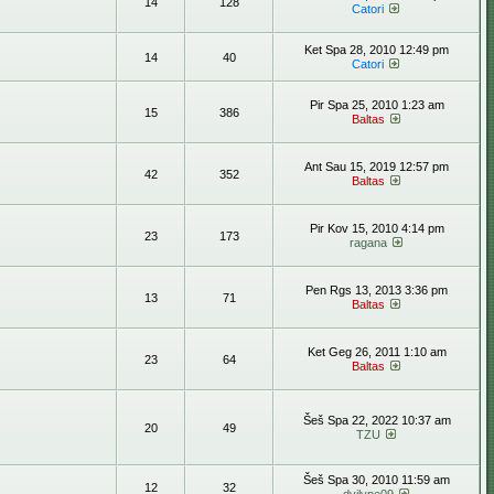
14
128
Catori
Ket Spa 28, 2010 12:49 pm
14
40
Catori
Pir Spa 25, 2010 1:23 am
15
386
Baltas
Ant Sau 15, 2019 12:57 pm
42
352
Baltas
Pir Kov 15, 2010 4:14 pm
23
173
ragana
Pen Rgs 13, 2013 3:36 pm
13
71
Baltas
Ket Geg 26, 2011 1:10 am
23
64
Baltas
Šeš Spa 22, 2022 10:37 am
20
49
TZU
Šeš Spa 30, 2010 11:59 am
12
32