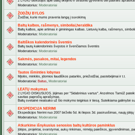
2 LYGIO diskusijos apie baltų tikėjimo ir dvasinio gyvenimo bei patirties apraiškas,
Moderatorius:
Moderatoriai
ŽODŽIŲ BYLOS
Žodžiai, kurie mums praveria langą į suvokimą
Baltų kalbos, rašmenys, simboliai,heraldika
Baltų kalbos, apie artimas ir giminingas kalbas. Lietuvių kalba, rašmenys, simbolia
Moderatorius:
Moderatoriai
Baltiškos kalendorinės šventės
Baltų tautų kalendorinės švęstos ir švenčiamos šventės
Moderatorius:
Moderatoriai
Sakmės, pasakos, mitai, legendos
Moderatorius:
Moderatoriai
Tautos išminties lobynas
Mįslės, minklės, įdomios liaudiškos patarlės, priežodžiai, pastebėjimai ir t.t.
Moderatoriai:
Baltas
,
Moderatoriai
LEATŲ mokymas
2 LYGIO DISKUSIJOS. Įėjimas per "Sidabrinius vartus". Anzelmos Tamūž pateiktas 
savitas papročių aprašymas.
Baltų svetainė neatsako už šio mokymo teiginius ir tiesą. Suteikiama galimybė sus
EKSPEDICIJA NERIMI
Ekspedicijos Nerimi nuo 2007 birželio 5d. iki liepos 3d. pasiruošimas, naujų įdėj
Moderatorius:
Moderatoriai
Atkurkime išnykusius senosios baltų kultūros paminklus
Įdėjos, projektai, svarstymai, aukų rinkimas, rėmėjų paieškos, įgyvendinimas, pašv
Moderatorius:
Moderatoriai