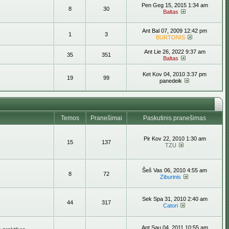
Pen Geg 15, 2015 1:34 am
8
30
Baltas
Ant Bal 07, 2009 12:42 pm
1
3
BURTONIS
Ant Lie 26, 2022 9:37 am
35
351
Baltas
Ket Kov 04, 2010 3:37 pm
19
99
panedeik
Temos
Pranešimai
Paskutinis pranešimas
Pir Kov 22, 2010 1:30 am
15
137
TZU
Šeš Vas 06, 2010 4:55 am
8
72
Ziburinis
Sek Spa 31, 2010 2:40 am
44
317
Catori
Ant Sau 04, 2011 10:55 am