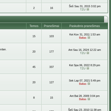
Šeš Sau 31, 2015 3:02 pm
2
16
TZU
Temos
Pranešimai
Paskutinis pranešimas
Ket Kov 31, 2011 1:53 am
15
103
Baltas
ardan.
Ant Sau 16, 2024 12:22 am
20
177
TZU
Ket Spa 06, 2022 8:29 pm
45
337
TZU
Sek Lap 07, 2021 5:49 pm
20
127
Baltas
Ant Bal 28, 2009 3:04 pm
8
15
Baltas
Šeš Sau 23, 2010 11:38 pm