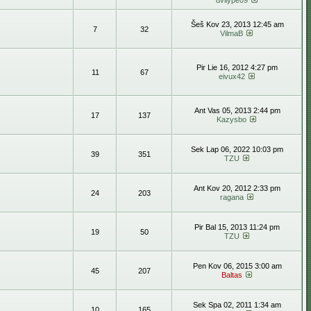
dvilype09
Šeš Kov 23, 2013 12:45 am
7
32
VilmaB
Pir Lie 16, 2012 4:27 pm
11
67
eivux42
Ant Vas 05, 2013 2:44 pm
17
137
Kazysbo
Sek Lap 06, 2022 10:03 pm
39
351
TZU
Ant Kov 20, 2012 2:33 pm
24
203
ragana
Pir Bal 15, 2013 11:24 pm
19
50
TZU
Pen Kov 06, 2015 3:00 am
45
207
Baltas
Sek Spa 02, 2011 1:34 am
10
165