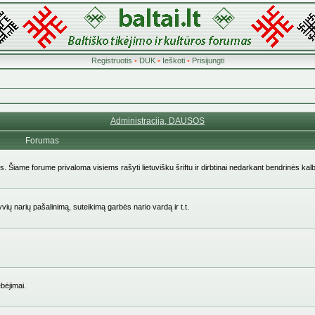
Registruotis
•
DUK
•
Ieškoti
•
Prisijungti
Administracija, DAUSOS
Forumas
ės. Šiame forume privaloma visiems rašyti lietuvišku šriftu ir dirbtinai nedarkant bendrinės kal
yvių narių pašalinimą, suteikimą garbės nario vardą ir t.t.
bėjimai.