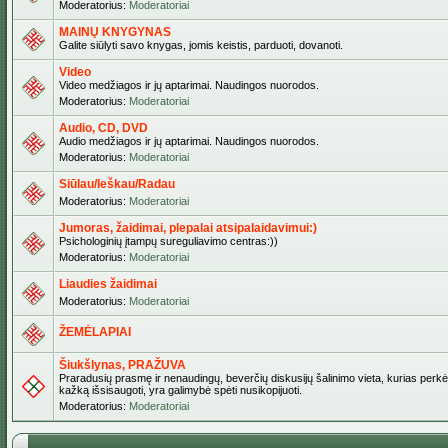
Moderatorius:
Moderatoriai
MAINŲ KNYGYNAS
Galite siūlyti savo knygas, jomis keistis, parduoti, dovanoti.
Video
Video medžiagos ir jų aptarimai. Naudingos nuorodos.
Moderatorius:
Moderatoriai
Audio, CD, DVD
Audio medžiagos ir jų aptarimai. Naudingos nuorodos.
Moderatorius:
Moderatoriai
Siūlau/Ieškau/Radau
Moderatorius:
Moderatoriai
Jumoras, žaidimai, plepalai atsipalaidavimui:)
Psichologinių įtampų sureguliavimo centras:))
Moderatorius:
Moderatoriai
Liaudies žaidimai
Moderatorius:
Moderatoriai
ŽEMĖLAPIAI
Šiukšlynas, PRAŽUVA
Praradusių prasmę ir nenaudingų, beverčių diskusijų šalinimo vieta, kurias perkėl
kažką išsisaugoti, yra galimybė spėti nusikopijuoti.
Moderatorius:
Moderatoriai