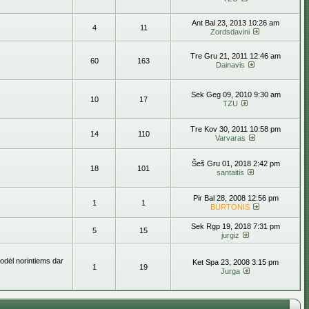
Ant Bal 23, 2013 10:26 am
4
11
Zordsdavini
Tre Gru 21, 2011 12:46 am
60
163
Dainavis
Sek Geg 09, 2010 9:30 am
10
17
TZU
Tre Kov 30, 2011 10:58 pm
14
110
Varvaras
Šeš Gru 01, 2018 2:42 pm
18
101
santaitis
Pir Bal 28, 2008 12:56 pm
1
1
BURTONIS
Sek Rgp 19, 2018 7:31 pm
5
15
jurgiz
todėl norintiems dar
Ket Spa 23, 2008 3:15 pm
1
19
Jurga