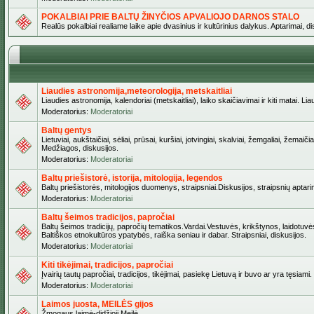
POKALBIAI PRIE BALTŲ ŽINYČIOS APVALIOJO DARNOS STALO
Realūs pokalbiai realiame laike apie dvasinius ir kultūrinius dalykus. Aptarimai, d
Liaudies astronomija,meteorologija, metskaitliai
Liaudies astronomija, kalendoriai (metskaitliai), laiko skaičiavimai ir kiti matai. Lia
Moderatorius:
Moderatoriai
Baltų gentys
Lietuviai, aukštaičiai, sėliai, prūsai, kuršiai, jotvingiai, skalviai, žemgaliai, žem
Medžiagos, diskusijos.
Moderatorius:
Moderatoriai
Baltų priešistorė, istorija, mitologija, legendos
Baltų priešistorės, mitologijos duomenys, straipsniai.Diskusijos, straipsnių aptari
Moderatorius:
Moderatoriai
Baltų šeimos tradicijos, papročiai
Baltų šeimos tradicijų, papročių tematikos.Vardai.Vestuvės, krikštynos, laidotuvė
Baltiškos etnokultūros ypatybės, raiška seniau ir dabar. Straipsniai, diskusijos.
Moderatorius:
Moderatoriai
Kiti tikėjimai, tradicijos, papročiai
Įvairių tautų papročiai, tradicijos, tikėjimai, pasiekę Lietuvą ir buvo ar yra tęsiami.
Moderatorius:
Moderatoriai
Laimos juosta, MEILĖS gijos
Žmogaus laimė-didžioji Meilė.