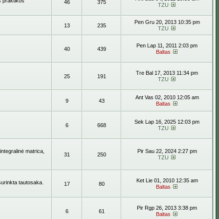
s praktikos
46
375
TZU
Pen Gru 20, 2013 10:35 pm
13
235
TZU
Pen Lap 11, 2011 2:03 pm
40
439
Baltas
Tre Bal 17, 2013 11:34 pm
25
191
TZU
Ant Vas 02, 2010 12:05 am
9
43
Baltas
Sek Lap 16, 2025 12:03 pm
6
668
TZU
ntegralinė matrica,
Pir Sau 22, 2024 2:27 pm
31
250
TZU
Ket Lie 01, 2010 12:35 am
surinkta tautosaka.
17
80
Baltas
Pir Rgp 26, 2013 3:38 pm
6
61
Baltas