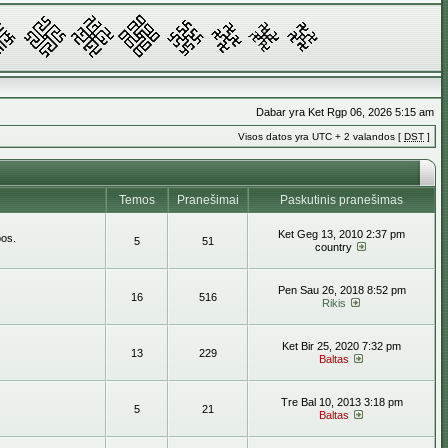
Dabar yra Ket Rgp 06, 2026 5:15 am
Visos datos yra UTC + 2 valandos [
DST
]
Temos
Pranešimai
Paskutinis pranešimas
Ket Geg 13, 2010 2:37 pm
bos.
5
51
country
Pen Sau 26, 2018 8:52 pm
16
516
Rikis
Ket Bir 25, 2020 7:32 pm
13
229
Baltas
Tre Bal 10, 2013 3:18 pm
5
21
Baltas