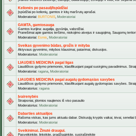
Kelionės po pasaulį/Ispūdžiai
Įspūdžiai po kelionių, gamtos ir kitų maršrutų aprašai.
Moderatoriai:
BURTONIS
,
Moderatoriai
GAMTA, gamtosauga
Gamtos kurijina: augalija, gyvūnija, vabzdžiai.
Pranešimai apie gamtos teršimo, niokojimo atvejus ir saugojimą. Saugomų teritori
Moderatoriai:
Esmis
,
Moderatoriai
Sveikas gyvenimo būdas, grožis ir mityba
Aktyvaus gyvenimo, mitybos klausimai, patarimai, diskusijos.
Moderatorius:
Moderatoriai
LIAUDIES MEDICINA pagal ligas
Liaudiškos gydymo priemonės, klasifikuojant pagal susirgimų pavadinimus. Straips
Moderatoriai:
ragana
,
Moderatoriai
LIAUDIES MEDICINA pagal augalų gydomąsias savybes
Liaudiškos gydymo priemonės, klasifikuojant augalų gydomąsias savybes. Straipsn
Moderatorius:
ragana
Įvairenybės
Straipsniai, įdomios naujienos iš viso pasaulio
Moderatorius:
Moderatoriai
Dabarties aktualijos
Rašoma viskas, kas jums aktualu dabar. Diskusijų kryptis vaikai, tėvai, seneliai be
Moderatorius:
Moderatoriai
Sveikinimai. Žinutė draugui.
Pasveikinkite, linkėkite, pradžiuginkite, susirašinėkite