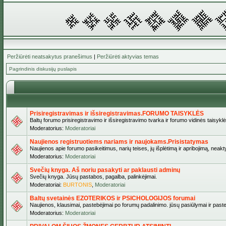
Peržiūrėti neatsakytus pranešimus
|
Peržiūrėti aktyvias temas
Pagrindinis diskusijų puslapis
Prisiregistravimas ir išsiregistravimas.FORUMO TAISYKLĖS
Baltų forumo prisiregistravimo ir išsiregistravimo tvarka ir forumo vidinės taisykl
Moderatorius:
Moderatoriai
Naujienos registruotiems nariams ir naujokams.Prisistatymas
Naujienos apie forumo pasikeitimus, narių teises, jų išplėtimą ir apribojimą, neakt
Moderatorius:
Moderatoriai
Svečių knyga. Aš noriu pasakyti ar paklausti adminų
Svečių knyga. Jūsų pastabos, pagalba, palinkėjimai.
Moderatoriai:
BURTONIS
,
Moderatoriai
Baltų svetainės EZOTERIKOS ir PSICHOLOGIJOS forumai
Naujienos, klausimai, pastebėjimai po forumų padalinimo. jūsų pasiūlymai ir paste
Moderatorius:
Moderatoriai