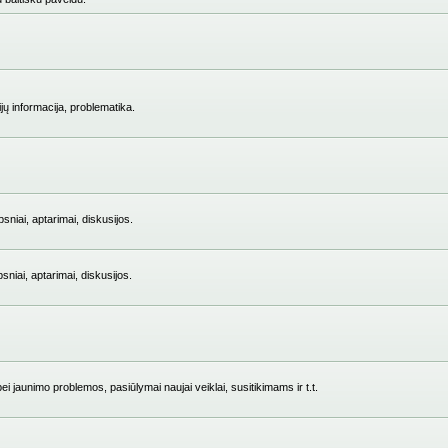
jų informacija, problematika.
niai, aptarimai, diskusijos.
iai, aptarimai, diskusijos.
i jaunimo problemos, pasiūlymai naujai veiklai, susitikimams ir t.t.