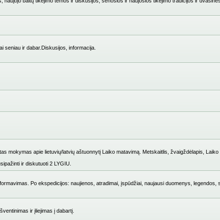
 naujojo baltų tikėjimo temos ir diskusijos, senosios ir naujosios tikėjimo tradicijos ir dvasinė
i seniau ir dabar.Diskusijos, informacija.
mokymas apie lietuvių/latvių aštuonnytį Laiko matavimą. Metskaitlis, žvaigždėlapis, Laiko i
ipažinti ir diskutuoti 2 LYGIU.
ų formavimas. Po ekspedicijos: naujienos, atradimai, įspūdžiai, naujausi duomenys, legendos, 
entinimas ir įliejimas į dabartį.