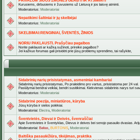
PRIVALOM ŠIUOS ŽMONES GERBTI IR ATSIMINTI
Kurusiems, dirbusiems ir žuvusiems už Lietuvą ir jos laisvę atminti.
Moderatorius:
Moderatoriai
Nepatikimi šaltiniai ir jų skelbėjai
Moderatorius:
Moderatoriai
SKELBIMAI:RENGINIAI, ŠVENTĖS, ŽINIOS
NORIU PAKLAUSTI. Prašyčiau pagalbos
Norite paklausti ar kažką sužinoti, prireikė pagalbos?
Jei kažkuo forumas gali prisidėti prie jūsų problemų sprendimo, tai rašykite,
Sidabrinių narių prisistatymas, asmeniniai kambariai
Sidabrinių narių prisistatymas, Po praleidimo pro vartus, prisistatoma per 24 val.
Pasiūlymai bendrai veiklai, bendri susitikimai. Kiekvienas sidabrinis narys turi s
Moderatorius:
Moderatoriai
Sidabrinė poezija, miniatiūros, kūryba
Jūsų kūryba ir sielos polėkiai.
Moderatoriai:
Electra
,
Moderatoriai
Šventvietės, Dievai ir Deivės, švenraščiai
Apie šventvietes ir šventyklas, Dievus ir deives bei senojo pasaulio dvasias. Arij
Moderatoriai:
Baltas
,
BURTONIS
,
Moderatoriai
Baltiška pasaulėžiūra, tikėjimas, praktika