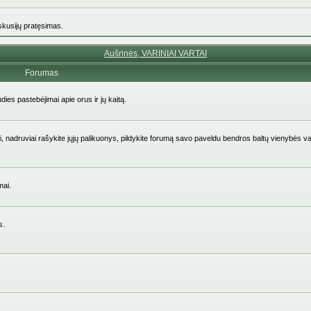
iskusijų pratęsimas.
Aušrinės, VARINIAI VARTAI
Forumas
udies pastebėjimai apie orus ir jų kaitą.
aičiai, nadruviai rašykite jųjų palikuonys, pildykite forumą savo paveldu bendros baltų vienybės v
mai.
s.