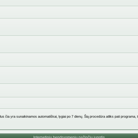
us čia yra sunaikinamos automatiškai, lygiai po 7 dienų. Šią procedūra atliks pati programa, 
Internetinių bendruomenių pažinčių jungtis