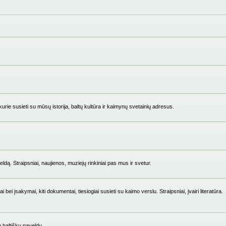
ie susieti su mūsų istorija, baltų kultūra ir kaimynų svetainių adresus.
ldą. Straipsniai, naujienos, muziejų rinkiniai pas mus ir svetur.
i įsakymai, kiti dokumentai, tiesiogiai susieti su kaimo verslu. Straipsniai, įvairi literatūra.
su baltišku paveldu.