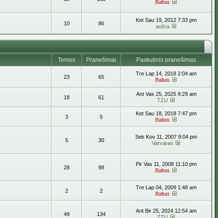
Baltas
Ket Sau 19, 2012 7:33 pm
10
86
aušra
Temos
Pranešimai
Paskutinis pranešimas
Tre Lap 14, 2018 2:04 am
23
65
Baltas
Ant Vas 25, 2025 9:29 am
18
61
TZU
Ket Sau 18, 2018 7:47 pm
3
5
Baltas
Sek Kov 11, 2007 9:04 pm
5
30
Varvaras
Pir Vas 11, 2008 11:10 pm
28
98
Baltas
Tre Lap 04, 2009 1:48 am
2
2
Baltas
Ant Bir 25, 2024 12:54 am
49
134
TZU