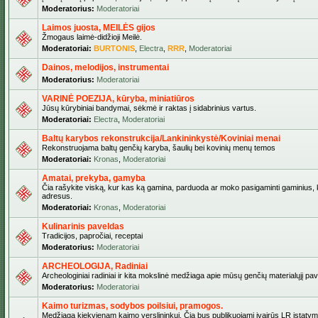
Moderatorius:
Moderatoriai
Laimos juosta, MEILĖS gijos
Žmogaus laimė-didžioji Meilė.
Moderatoriai:
BURTONIS
,
Electra
,
RRR
,
Moderatoriai
Dainos, melodijos, instrumentai
Moderatorius:
Moderatoriai
VARINĖ POEZIJA, kūryba, miniatiūros
Jūsų kūrybiniai bandymai, sėkmė ir raktas į sidabrinius vartus.
Moderatoriai:
Electra
,
Moderatoriai
Baltų karybos rekonstrukcija/Lankininkystė/Koviniai menai
Rekonstruojama baltų genčių karyba, šaulių bei kovinių menų temos
Moderatoriai:
Kronas
,
Moderatoriai
Amatai, prekyba, gamyba
Čia rašykite viską, kur kas ką gamina, parduoda ar moko pasigaminti gaminius, kur
adresus.
Moderatoriai:
Kronas
,
Moderatoriai
Kulinarinis paveldas
Tradicijos, papročiai, receptai
Moderatorius:
Moderatoriai
ARCHEOLOGIJA, Radiniai
Archeologiniai radiniai ir kita mokslinė medžiaga apie mūsų genčių materialųjį pave
Moderatorius:
Moderatoriai
Kaimo turizmas, sodybos poilsiui, pramogos.
Medžiaga kiekvienam kaimo verslininkui. Čia bus publikuojami įvairūs LR įstatymai