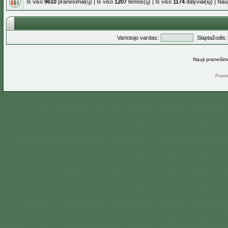
Iš viso
9610
pranešimai(ų) | Iš viso
1207
temos(ų) | Iš viso
1174
dalyviai(ių) | Na
Vartotojo vardas:
Slaptažodis:
Nauji pranešim
Powe