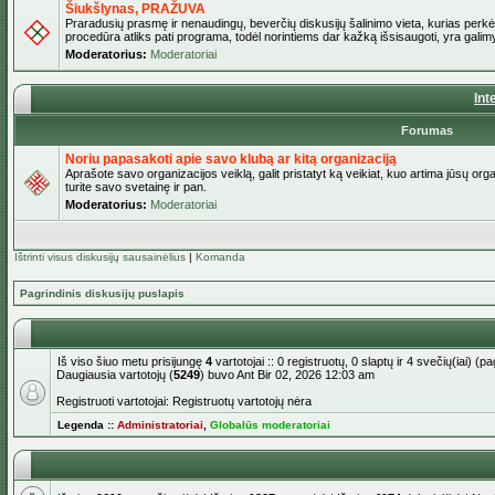
Šiukšlynas, PRAŽUVA
Praradusių prasmę ir nenaudingų, beverčių diskusijų šalinimo vieta, kurias perkėl
procedūra atliks pati programa, todėl norintiems dar kažką išsisaugoti, yra galimy
Moderatorius:
Moderatoriai
Int
Forumas
Noriu papasakoti apie savo klubą ar kitą organizaciją
Aprašote savo organizacijos veiklą, galit pristatyt ką veikiat, kuo artima jūsų org
turite savo svetainę ir pan.
Moderatorius:
Moderatoriai
Ištrinti visus diskusijų sausainėlius
|
Komanda
Pagrindinis diskusijų puslapis
Iš viso šiuo metu prisijungę
4
vartotojai :: 0 registruotų, 0 slaptų ir 4 svečių(iai) 
Daugiausia vartotojų (
5249
) buvo Ant Bir 02, 2026 12:03 am
Registruoti vartotojai: Registruotų vartotojų nėra
Legenda ::
Administratoriai
,
Globalūs moderatoriai