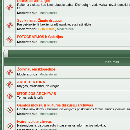
Dabarties aktualijos
Rašoma viskas, kas jums aktualu dabar. Diskusijų kryptis vaikai, tėvai, seneliai b
t.t.
Moderatorius:
Moderatoriai
Sveikinimai. Žinutė draugui.
Pasveikinkite, linkėkite, pradžiuginkite, susirašinėkite
Moderatoriai:
BURTONIS
,
Moderatoriai
FOTOGRAFIJOS ir Galerijos
Moderatorius:
Moderatoriai
Forumas
Žodynai, enciklopedijos
Moderatorius:
Moderatoriai
ARCHITEKTŪRA
Knygos, straipsniai, diskusijos.
ISTORIJOS ARCHYVAS
Temos apie istoriją
Gamtos mokslų ir kultūros diskusijų archyvas
Gamtos mokslams ir kultūros diskusijoms priskiriamos temos, kurios įdomios sa
Moderatorius:
Moderatoriai
Įvairenybių archyvas
Įvairenybės iš viso pasaulio ir pasenusios informacijos talpykla.