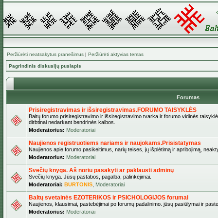
Peržiūrėti neatsakytus pranešimus
|
Peržiūrėti aktyvias temas
Pagrindinis diskusijų puslapis
Forumas
Prisiregistravimas ir išsiregistravimas.FORUMO TAISYKLĖS
Baltų forumo prisiregistravimo ir išsiregistravimo tvarka ir forumo vidinės taisykl
dirbtinai nedarkant bendrinės kalbos.
Moderatorius:
Moderatoriai
Naujienos registruotiems nariams ir naujokams.Prisistatymas
Naujienos apie forumo pasikeitimus, narių teises, jų išplėtimą ir apribojimą, neakt
Moderatorius:
Moderatoriai
Svečių knyga. Aš noriu pasakyti ar paklausti adminų
Svečių knyga. Jūsų pastabos, pagalba, palinkėjimai.
Moderatoriai:
BURTONIS
,
Moderatoriai
Baltų svetainės EZOTERIKOS ir PSICHOLOGIJOS forumai
Naujienos, klausimai, pastebėjimai po forumų padalinimo. jūsų pasiūlymai ir paste
Moderatorius:
Moderatoriai