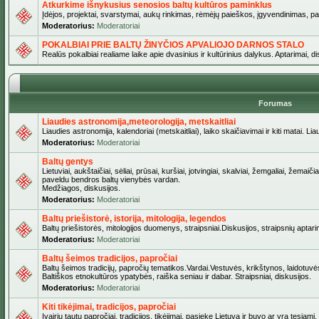
Atkurkime išnykusius senosios baltų kultūros paminklus
Įdėjos, projektai, svarstymai, aukų rinkimas, rėmėjų paieškos, įgyvendinimas, pašv
Moderatorius:
Moderatoriai
POKALBIAI PRIE BALTŲ ŽINYČIOS APVALIOJO DARNOS STALO
Realūs pokalbiai realiame laike apie dvasinius ir kultūrinius dalykus. Aptarimai, d
Forumas
Liaudies astronomija,meteorologija, metskaitliai
Liaudies astronomija, kalendoriai (metskaitliai), laiko skaičiavimai ir kiti matai. Lia
Moderatorius:
Moderatoriai
Baltų gentys
Lietuviai, aukštaičiai, sėliai, prūsai, kuršiai, jotvingiai, skalviai, žemgaliai, žemai
paveldu bendros baltų vienybės vardan.
Medžiagos, diskusijos.
Moderatorius:
Moderatoriai
Baltų priešistorė, istorija, mitologija, legendos
Baltų priešistorės, mitologijos duomenys, straipsniai.Diskusijos, straipsnių aptari
Moderatorius:
Moderatoriai
Baltų šeimos tradicijos, papročiai
Baltų šeimos tradicijų, papročių tematikos.Vardai.Vestuvės, krikštynos, laidotuvė
Baltiškos etnokultūros ypatybės, raiška seniau ir dabar. Straipsniai, diskusijos.
Moderatorius:
Moderatoriai
Kiti tikėjimai, tradicijos, papročiai
Įvairių tautų papročiai, tradicijos, tikėjimai, pasiekę Lietuvą ir buvo ar yra tęsiami.