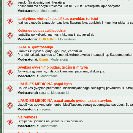
verslu. Straipsniai, įvairi literatūra.
Kaimo turizmo sodybų reklama. DISKUSIJOS. Atsiliepimai apie sodybas.
Moderatorius:
Moderatoriai
Lankytinos vietovės, baltiškas paveldas turistui
Įvairios vietovės Lietuvoje, Latvijoje, Baltarusijoje, Lenkijoje ir kitur, kur siejama 
Kelionės po pasaulį/Ispūdžiai
Įspūdžiai po kelionių, gamtos ir kitų maršrutų aprašai.
Moderatoriai:
BURTONIS
,
Moderatoriai
GAMTA, gamtosauga
Gamtos kurijina: augalija, gyvūnija, vabzdžiai.
Pranešimai apie gamtos teršimo, niokojimo atvejus ir saugojimą. Saugomų teritori
Moderatoriai:
Esmis
,
Moderatoriai
Sveikas gyvenimo būdas, grožis ir mityba
Aktyvaus gyvenimo, mitybos klausimai, patarimai, diskusijos.
Moderatorius:
Moderatoriai
LIAUDIES MEDICINA pagal ligas
Liaudiškos gydymo priemonės, klasifikuojant pagal susirgimų pavadinimus. Straips
Moderatoriai:
ragana
,
Moderatoriai
LIAUDIES MEDICINA pagal augalų gydomąsias savybes
Liaudiškos gydymo priemonės, klasifikuojant augalų gydomąsias savybes. Straipsn
Moderatorius:
ragana
Įvairenybės
Straipsniai, įdomios naujienos iš viso pasaulio
Moderatorius:
Moderatoriai