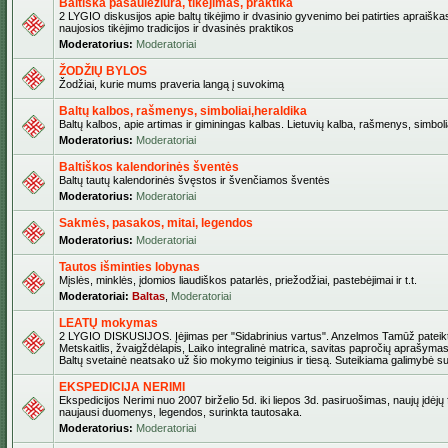
Baltiška pasaulėžiūra, tikėjimas, praktika
2 LYGIO diskusijos apie baltų tikėjimo ir dvasinio gyvenimo bei patirties apraiškas
naujosios tikėjimo tradicijos ir dvasinės praktikos
Moderatorius:
Moderatoriai
ŽODŽIŲ BYLOS
Žodžiai, kurie mums praveria langą į suvokimą
Baltų kalbos, rašmenys, simboliai,heraldika
Baltų kalbos, apie artimas ir giminingas kalbas. Lietuvių kalba, rašmenys, simbolia
Moderatorius:
Moderatoriai
Baltiškos kalendorinės šventės
Baltų tautų kalendorinės švęstos ir švenčiamos šventės
Moderatorius:
Moderatoriai
Sakmės, pasakos, mitai, legendos
Moderatorius:
Moderatoriai
Tautos išminties lobynas
Mįslės, minklės, įdomios liaudiškos patarlės, priežodžiai, pastebėjimai ir t.t.
Moderatoriai:
Baltas
,
Moderatoriai
LEATŲ mokymas
2 LYGIO DISKUSIJOS. Įėjimas per "Sidabrinius vartus". Anzelmos Tamūž pateikta
Metskaitlis, žvaigždėlapis, Laiko integralinė matrica, savitas papročių aprašymas
Baltų svetainė neatsako už šio mokymo teiginius ir tiesą. Suteikiama galimybė sus
EKSPEDICIJA NERIMI
Ekspedicijos Nerimi nuo 2007 birželio 5d. iki liepos 3d. pasiruošimas, naujų įdėjų
naujausi duomenys, legendos, surinkta tautosaka.
Moderatorius:
Moderatoriai