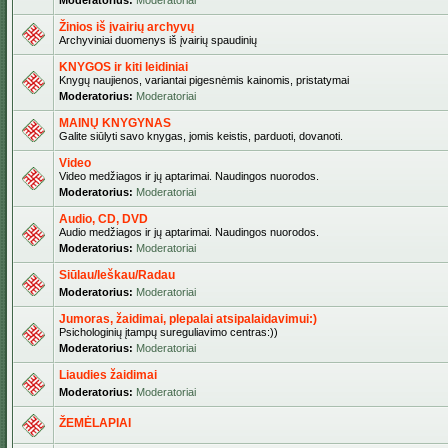
Moderatorius:
Moderatoriai
Žinios iš įvairių archyvų
Archyviniai duomenys iš įvairių spaudinių
KNYGOS ir kiti leidiniai
Knygų naujienos, variantai pigesnėmis kainomis, pristatymai
Moderatorius:
Moderatoriai
MAINŲ KNYGYNAS
Galite siūlyti savo knygas, jomis keistis, parduoti, dovanoti.
Video
Video medžiagos ir jų aptarimai. Naudingos nuorodos.
Moderatorius:
Moderatoriai
Audio, CD, DVD
Audio medžiagos ir jų aptarimai. Naudingos nuorodos.
Moderatorius:
Moderatoriai
Siūlau/Ieškau/Radau
Moderatorius:
Moderatoriai
Jumoras, žaidimai, plepalai atsipalaidavimui:)
Psichologinių įtampų sureguliavimo centras:))
Moderatorius:
Moderatoriai
Liaudies žaidimai
Moderatorius:
Moderatoriai
ŽEMĖLAPIAI