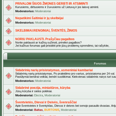
PRIVALOM ŠIUOS ŽMONES GERBTI IR ATSIMINTI
Kurusiems, dirbusiems ir žuvusiems už Lietuvą ir jos laisvę atminti.
Moderatorius:
Moderatoriai
Nepatikimi šaltiniai ir jų skelbėjai
Moderatorius:
Moderatoriai
SKELBIMAI:RENGINIAI, ŠVENTĖS, ŽINIOS
NORIU PAKLAUSTI. Prašyčiau pagalbos
Norite paklausti ar kažką sužinoti, prireikė pagalbos?
Jei kažkuo forumas gali prisidėti prie jūsų problemų sprendimo, tai rašykite,
Forumas
Sidabrinių narių prisistatymas, asmeniniai kambariai
Sidabrinių narių prisistatymas, Po praleidimo pro vartus, prisistatoma per 24 val.
Pasiūlymai bendrai veiklai, bendri susitikimai. Kiekvienas sidabrinis narys turi s
Moderatorius:
Moderatoriai
Sidabrinė poezija, miniatiūros, kūryba
Jūsų kūryba ir sielos polėkiai.
Moderatoriai:
Electra
,
Moderatoriai
Šventvietės, Dievai ir Deivės, švenraščiai
Apie šventvietes ir šventyklas, Dievus ir deives bei senojo pasaulio dvasias. Arij
Moderatoriai:
Baltas
,
BURTONIS
,
Moderatoriai