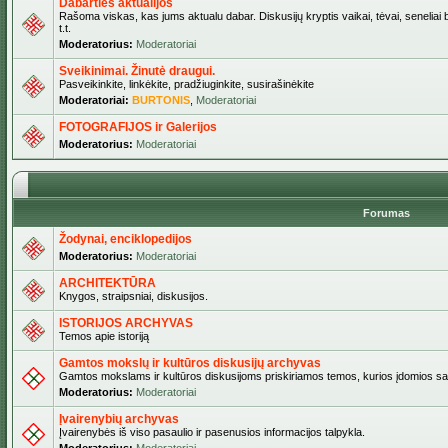
Dabarties aktualijos
Rašoma viskas, kas jums aktualu dabar. Diskusijų kryptis vaikai, tėvai, seneliai b
t.t.
Moderatorius:
Moderatoriai
Sveikinimai. Žinutė draugui.
Pasveikinkite, linkėkite, pradžiuginkite, susirašinėkite
Moderatoriai:
BURTONIS
,
Moderatoriai
FOTOGRAFIJOS ir Galerijos
Moderatorius:
Moderatoriai
Forumas
Žodynai, enciklopedijos
Moderatorius:
Moderatoriai
ARCHITEKTŪRA
Knygos, straipsniai, diskusijos.
ISTORIJOS ARCHYVAS
Temos apie istoriją
Gamtos mokslų ir kultūros diskusijų archyvas
Gamtos mokslams ir kultūros diskusijoms priskiriamos temos, kurios įdomios sa
Moderatorius:
Moderatoriai
Įvairenybių archyvas
Įvairenybės iš viso pasaulio ir pasenusios informacijos talpykla.