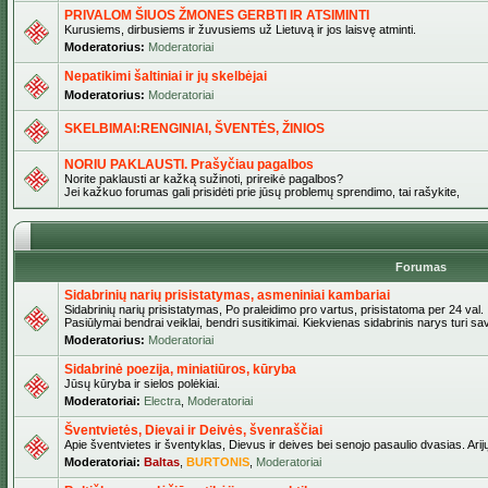
PRIVALOM ŠIUOS ŽMONES GERBTI IR ATSIMINTI
Kurusiems, dirbusiems ir žuvusiems už Lietuvą ir jos laisvę atminti.
Moderatorius:
Moderatoriai
Nepatikimi šaltiniai ir jų skelbėjai
Moderatorius:
Moderatoriai
SKELBIMAI:RENGINIAI, ŠVENTĖS, ŽINIOS
NORIU PAKLAUSTI. Prašyčiau pagalbos
Norite paklausti ar kažką sužinoti, prireikė pagalbos?
Jei kažkuo forumas gali prisidėti prie jūsų problemų sprendimo, tai rašykite,
Forumas
Sidabrinių narių prisistatymas, asmeniniai kambariai
Sidabrinių narių prisistatymas, Po praleidimo pro vartus, prisistatoma per 24 val.
Pasiūlymai bendrai veiklai, bendri susitikimai. Kiekvienas sidabrinis narys turi s
Moderatorius:
Moderatoriai
Sidabrinė poezija, miniatiūros, kūryba
Jūsų kūryba ir sielos polėkiai.
Moderatoriai:
Electra
,
Moderatoriai
Šventvietės, Dievai ir Deivės, švenraščiai
Apie šventvietes ir šventyklas, Dievus ir deives bei senojo pasaulio dvasias. Arij
Moderatoriai:
Baltas
,
BURTONIS
,
Moderatoriai