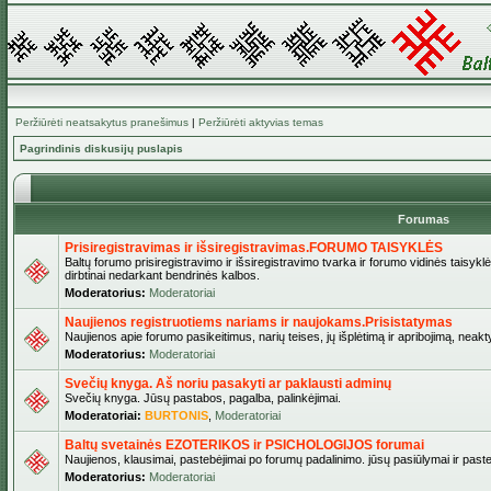
Peržiūrėti neatsakytus pranešimus
|
Peržiūrėti aktyvias temas
Pagrindinis diskusijų puslapis
Forumas
Prisiregistravimas ir išsiregistravimas.FORUMO TAISYKLĖS
Baltų forumo prisiregistravimo ir išsiregistravimo tvarka ir forumo vidinės taisykl
dirbtinai nedarkant bendrinės kalbos.
Moderatorius:
Moderatoriai
Naujienos registruotiems nariams ir naujokams.Prisistatymas
Naujienos apie forumo pasikeitimus, narių teises, jų išplėtimą ir apribojimą, neakt
Moderatorius:
Moderatoriai
Svečių knyga. Aš noriu pasakyti ar paklausti adminų
Svečių knyga. Jūsų pastabos, pagalba, palinkėjimai.
Moderatoriai:
BURTONIS
,
Moderatoriai
Baltų svetainės EZOTERIKOS ir PSICHOLOGIJOS forumai
Naujienos, klausimai, pastebėjimai po forumų padalinimo. jūsų pasiūlymai ir paste
Moderatorius:
Moderatoriai