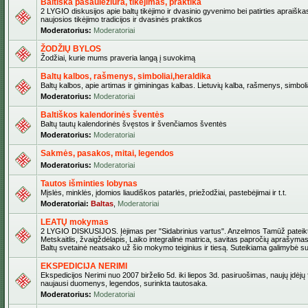
Baltiška pasaulėžiūra, tikėjimas, praktika
2 LYGIO diskusijos apie baltų tikėjimo ir dvasinio gyvenimo bei patirties apraiškas
naujosios tikėjimo tradicijos ir dvasinės praktikos
Moderatorius:
Moderatoriai
ŽODŽIŲ BYLOS
Žodžiai, kurie mums praveria langą į suvokimą
Baltų kalbos, rašmenys, simboliai,heraldika
Baltų kalbos, apie artimas ir giminingas kalbas. Lietuvių kalba, rašmenys, simbolia
Moderatorius:
Moderatoriai
Baltiškos kalendorinės šventės
Baltų tautų kalendorinės švęstos ir švenčiamos šventės
Moderatorius:
Moderatoriai
Sakmės, pasakos, mitai, legendos
Moderatorius:
Moderatoriai
Tautos išminties lobynas
Mįslės, minklės, įdomios liaudiškos patarlės, priežodžiai, pastebėjimai ir t.t.
Moderatoriai:
Baltas
,
Moderatoriai
LEATŲ mokymas
2 LYGIO DISKUSIJOS. Įėjimas per "Sidabrinius vartus". Anzelmos Tamūž pateikta
Metskaitlis, žvaigždėlapis, Laiko integralinė matrica, savitas papročių aprašymas
Baltų svetainė neatsako už šio mokymo teiginius ir tiesą. Suteikiama galimybė sus
EKSPEDICIJA NERIMI
Ekspedicijos Nerimi nuo 2007 birželio 5d. iki liepos 3d. pasiruošimas, naujų įdėjų
naujausi duomenys, legendos, surinkta tautosaka.
Moderatorius:
Moderatoriai