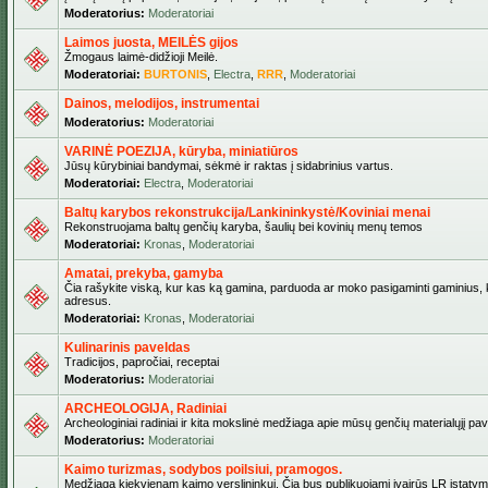
Moderatorius:
Moderatoriai
Laimos juosta, MEILĖS gijos
Žmogaus laimė-didžioji Meilė.
Moderatoriai:
BURTONIS
,
Electra
,
RRR
,
Moderatoriai
Dainos, melodijos, instrumentai
Moderatorius:
Moderatoriai
VARINĖ POEZIJA, kūryba, miniatiūros
Jūsų kūrybiniai bandymai, sėkmė ir raktas į sidabrinius vartus.
Moderatoriai:
Electra
,
Moderatoriai
Baltų karybos rekonstrukcija/Lankininkystė/Koviniai menai
Rekonstruojama baltų genčių karyba, šaulių bei kovinių menų temos
Moderatoriai:
Kronas
,
Moderatoriai
Amatai, prekyba, gamyba
Čia rašykite viską, kur kas ką gamina, parduoda ar moko pasigaminti gaminius, kur
adresus.
Moderatoriai:
Kronas
,
Moderatoriai
Kulinarinis paveldas
Tradicijos, papročiai, receptai
Moderatorius:
Moderatoriai
ARCHEOLOGIJA, Radiniai
Archeologiniai radiniai ir kita mokslinė medžiaga apie mūsų genčių materialųjį pave
Moderatorius:
Moderatoriai
Kaimo turizmas, sodybos poilsiui, pramogos.
Medžiaga kiekvienam kaimo verslininkui. Čia bus publikuojami įvairūs LR įstatymai