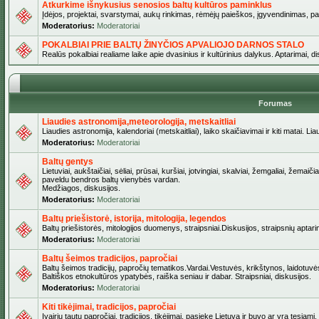
Atkurkime išnykusius senosios baltų kultūros paminklus
Įdėjos, projektai, svarstymai, aukų rinkimas, rėmėjų paieškos, įgyvendinimas, pašv
Moderatorius:
Moderatoriai
POKALBIAI PRIE BALTŲ ŽINYČIOS APVALIOJO DARNOS STALO
Realūs pokalbiai realiame laike apie dvasinius ir kultūrinius dalykus. Aptarimai, d
Forumas
Liaudies astronomija,meteorologija, metskaitliai
Liaudies astronomija, kalendoriai (metskaitliai), laiko skaičiavimai ir kiti matai. Lia
Moderatorius:
Moderatoriai
Baltų gentys
Lietuviai, aukštaičiai, sėliai, prūsai, kuršiai, jotvingiai, skalviai, žemgaliai, žemai
paveldu bendros baltų vienybės vardan.
Medžiagos, diskusijos.
Moderatorius:
Moderatoriai
Baltų priešistorė, istorija, mitologija, legendos
Baltų priešistorės, mitologijos duomenys, straipsniai.Diskusijos, straipsnių aptari
Moderatorius:
Moderatoriai
Baltų šeimos tradicijos, papročiai
Baltų šeimos tradicijų, papročių tematikos.Vardai.Vestuvės, krikštynos, laidotuvė
Baltiškos etnokultūros ypatybės, raiška seniau ir dabar. Straipsniai, diskusijos.
Moderatorius:
Moderatoriai
Kiti tikėjimai, tradicijos, papročiai
Įvairių tautų papročiai, tradicijos, tikėjimai, pasiekę Lietuvą ir buvo ar yra tęsiami.