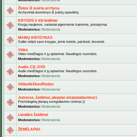
Moderatorius:
Moderatoriai
Žinios iš įvairių archyvų
Archyviniai duomenys iš įvairių spaudinių
KNYGOS ir kiti leidiniai
Knygų naujienos, variantai pigesnėmis kainomis, pristatymai
Moderatorius:
Moderatoriai
MAINŲ KNYGYNAS
Galite siūlyti savo knygas, jomis keistis, parduoti, dovanoti.
Video
Video medžiagos ir jų aptarimai. Naudingos nuorodos.
Moderatorius:
Moderatoriai
Audio, CD, DVD
Audio medžiagos ir jų aptarimai. Naudingos nuorodos.
Moderatorius:
Moderatoriai
Siūlau/Ieškau/Radau
Moderatorius:
Moderatoriai
Jumoras, žaidimai, plepalai atsipalaidavimui:)
Psichologinių įtampų sureguliavimo centras:))
Moderatorius:
Moderatoriai
Liaudies žaidimai
Moderatorius:
Moderatoriai
ŽEMĖLAPIAI