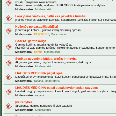
verslu. Straipsniai, įvairi literatūra.
Kaimo turizmo sodybų reklama. DISKUSIJOS. Atsiliepimai apie sodybas.
Moderatorius:
Moderatoriai
Lankytinos vietovės, baltiškas paveldas turistui
Įvairios vietovės Lietuvoje, Latvijoje, Baltarusijoje, Lenkijoje ir kitur, kur siejama 
Kelionės po pasaulį/Ispūdžiai
Įspūdžiai po kelionių, gamtos ir kitų maršrutų aprašai.
Moderatoriai:
BURTONIS
,
Moderatoriai
GAMTA, gamtosauga
Gamtos kurijina: augalija, gyvūnija, vabzdžiai.
Pranešimai apie gamtos teršimo, niokojimo atvejus ir saugojimą. Saugomų teritori
Moderatoriai:
Esmis
,
Moderatoriai
Sveikas gyvenimo būdas, grožis ir mityba
Aktyvaus gyvenimo, mitybos klausimai, patarimai, diskusijos.
Moderatorius:
Moderatoriai
LIAUDIES MEDICINA pagal ligas
Liaudiškos gydymo priemonės, klasifikuojant pagal susirgimų pavadinimus. Straips
Moderatoriai:
ragana
,
Moderatoriai
LIAUDIES MEDICINA pagal augalų gydomąsias savybes
Liaudiškos gydymo priemonės, klasifikuojant augalų gydomąsias savybes. Straipsn
Moderatorius:
ragana
Įvairenybės
Straipsniai, įdomios naujienos iš viso pasaulio
Moderatorius:
Moderatoriai