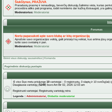
Šiukšlynas, PRAŽUVA
Praradusių prasmę ir nenaudingų, beverčių diskusijų šalinimo vieta, kurias perkėl
procedūra atliks pati programa, todėl norintiems dar kažką išsisaugoti, yra galimy
Moderatorius:
Moderatoriai
Int
Forumas
Noriu papasakoti apie savo klubą ar kitą organizaciją
Aprašote savo organizacijos veiklą, galit pristatyt ką veikiat, kuo artima jūsų org
turite savo svetainę ir pan.
Moderatorius:
Moderatoriai
Ištrinti visus diskusijų sausainėlius
|
Komanda
Pagrindinis diskusijų puslapis
Iš viso šiuo metu prisijungę
10
vartotojai :: 0 registruotų, 0 slaptų ir 10 svečių(ia
Daugiausia vartotojų (
5249
) buvo Ant Bir 02, 2026 12:03 am
Registruoti vartotojai: Registruotų vartotojų nėra
Legenda ::
Administratoriai
,
Globalūs moderatoriai