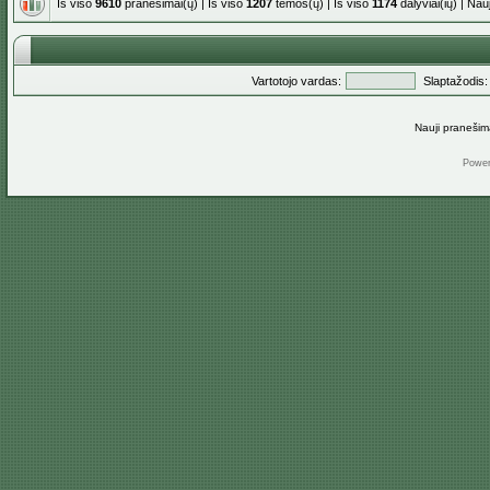
Iš viso
9610
pranešimai(ų) | Iš viso
1207
temos(ų) | Iš viso
1174
dalyviai(ių) | Na
Vartotojo vardas:
Slaptažodis:
Nauji pranešim
Powe