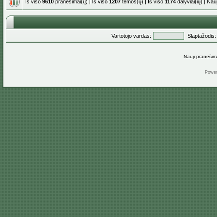
Iš viso
9610
pranešimai(ų) | Iš viso
1207
temos(ų) | Iš viso
1174
dalyviai(ių) | Na
Vartotojo vardas:
Slaptažodis:
Nauji pranešim
Powe