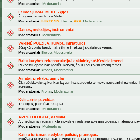
Moderatorius:
Moderatoriai
Laimos juosta, MEILĖS gijos
Žmogaus laimė-didžioji Meilė.
Moderatoriai:
BURTONIS
,
Electra
,
RRR
,
Moderatoriai
Dainos, melodijos, instrumentai
Moderatorius:
Moderatoriai
VARINĖ POEZIJA, kūryba, miniatiūros
Jūsų kūrybiniai bandymai, sėkmė ir raktas į sidabrinius vartus.
Moderatoriai:
Electra
,
Moderatoriai
Baltų karybos rekonstrukcija/Lankininkystė/Koviniai menai
Rekonstruojama baltų genčių karyba, šaulių bei kovinių menų temos
Moderatoriai:
Kronas
,
Moderatoriai
Amatai, prekyba, gamyba
Čia rašykite viską, kur kas ką gamina, parduoda ar moko pasigaminti gaminius, kur
adresus.
Moderatoriai:
Kronas
,
Moderatoriai
Kulinarinis paveldas
Tradicijos, papročiai, receptai
Moderatorius:
Moderatoriai
ARCHEOLOGIJA, Radiniai
Archeologiniai radiniai ir kita mokslinė medžiaga apie mūsų genčių materialųjį pave
Moderatorius:
Moderatoriai
Kaimo turizmas, sodybos poilsiui, pramogos.
Medžiaga kiekvienam kaimo verslininkui. Čia bus publikuojami įvairūs LR įstatymai