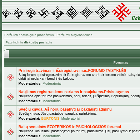
Peržiūrėti neatsakytus pranešimus
|
Peržiūrėti aktyvias temas
Pagrindinis diskusijų puslapis
Forumas
Prisiregistravimas ir išsiregistravimas.FORUMO TAISYKLĖS
Baltų forumo prisiregistravimo ir išsiregistravimo tvarka ir forumo vidinės taisykl
dirbtinai nedarkant bendrinės kalbos.
Moderatorius:
Moderatoriai
Naujienos registruotiems nariams ir naujokams.Prisistatymas
Naujienos apie forumo pasikeitimus, narių teises, jų išplėtimą ir apribojimą, neakt
Moderatorius:
Moderatoriai
Svečių knyga. Aš noriu pasakyti ar paklausti adminų
Svečių knyga. Jūsų pastabos, pagalba, palinkėjimai.
Moderatoriai:
BURTONIS
,
Moderatoriai
Baltų svetainės EZOTERIKOS ir PSICHOLOGIJOS forumai
Naujienos, klausimai, pastebėjimai po forumų padalinimo. jūsų pasiūlymai ir paste
Moderatorius:
Moderatoriai