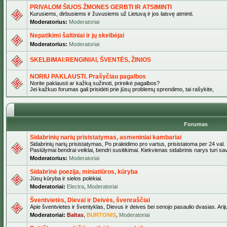
PRIVALOM ŠIUOS ŽMONES GERBTI IR ATSIMINTI
Kurusiems, dirbusiems ir žuvusiems už Lietuvą ir jos laisvę atminti.
Moderatorius:
Moderatoriai
Nepatikimi šaltiniai ir jų skelbėjai
Moderatorius:
Moderatoriai
SKELBIMAI:RENGINIAI, ŠVENTĖS, ŽINIOS
NORIU PAKLAUSTI. Prašyčiau pagalbos
Norite paklausti ar kažką sužinoti, prireikė pagalbos?
Jei kažkuo forumas gali prisidėti prie jūsų problemų sprendimo, tai rašykite,
Forumas
Sidabrinių narių prisistatymas, asmeniniai kambariai
Sidabrinių narių prisistatymas, Po praleidimo pro vartus, prisistatoma per 24 val.
Pasiūlymai bendrai veiklai, bendri susitikimai. Kiekvienas sidabrinis narys turi s
Moderatorius:
Moderatoriai
Sidabrinė poezija, miniatiūros, kūryba
Jūsų kūryba ir sielos polėkiai.
Moderatoriai:
Electra
,
Moderatoriai
Šventvietės, Dievai ir Deivės, švenraščiai
Apie šventvietes ir šventyklas, Dievus ir deives bei senojo pasaulio dvasias. Arij
Moderatoriai:
Baltas
,
BURTONIS
,
Moderatoriai