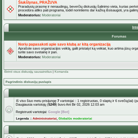
Šiukšlynas, PRAŽUVA
Praradusių prasmę ir nenaudingų, beverčių diskusijų šalinimo vieta, kurias perkėl
procedūra atliks pati programa, todėl norintiems dar kažką išsisaugoti, yra galimy
Moderatorius:
Moderatoriai
Int
Forumas
Noriu papasakoti apie savo klubą ar kitą organizaciją
Aprašote savo organizacijos veiklą, galit pristatyt ką veikiat, kuo artima jūsų org
turite savo svetainę ir pan.
Moderatorius:
Moderatoriai
Ištrinti visus diskusijų sausainėlius
|
Komanda
Pagrindinis diskusijų puslapis
Iš viso šiuo metu prisijungę
7
vartotojai :: 1 registruotas, 0 slaptų ir 6 svečių(iai)
Daugiausia vartotojų (
5249
) buvo Ant Bir 02, 2026 12:03 am
Registruoti vartotojai:
Google [Bot]
Legenda ::
Administratoriai
,
Globalūs moderatoriai