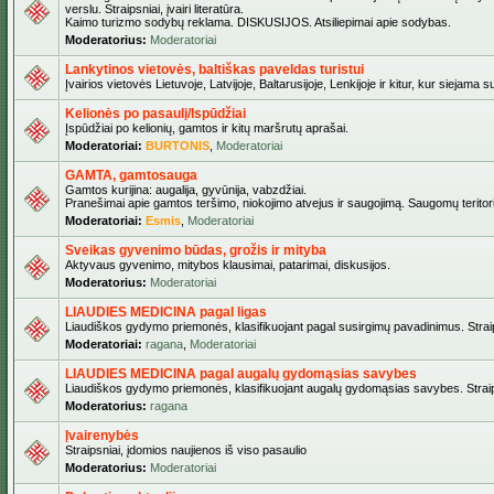
verslu. Straipsniai, įvairi literatūra.
Kaimo turizmo sodybų reklama. DISKUSIJOS. Atsiliepimai apie sodybas.
Moderatorius:
Moderatoriai
Lankytinos vietovės, baltiškas paveldas turistui
Įvairios vietovės Lietuvoje, Latvijoje, Baltarusijoje, Lenkijoje ir kitur, kur siejama 
Kelionės po pasaulį/Ispūdžiai
Įspūdžiai po kelionių, gamtos ir kitų maršrutų aprašai.
Moderatoriai:
BURTONIS
,
Moderatoriai
GAMTA, gamtosauga
Gamtos kurijina: augalija, gyvūnija, vabzdžiai.
Pranešimai apie gamtos teršimo, niokojimo atvejus ir saugojimą. Saugomų teritori
Moderatoriai:
Esmis
,
Moderatoriai
Sveikas gyvenimo būdas, grožis ir mityba
Aktyvaus gyvenimo, mitybos klausimai, patarimai, diskusijos.
Moderatorius:
Moderatoriai
LIAUDIES MEDICINA pagal ligas
Liaudiškos gydymo priemonės, klasifikuojant pagal susirgimų pavadinimus. Straips
Moderatoriai:
ragana
,
Moderatoriai
LIAUDIES MEDICINA pagal augalų gydomąsias savybes
Liaudiškos gydymo priemonės, klasifikuojant augalų gydomąsias savybes. Straipsn
Moderatorius:
ragana
Įvairenybės
Straipsniai, įdomios naujienos iš viso pasaulio
Moderatorius:
Moderatoriai