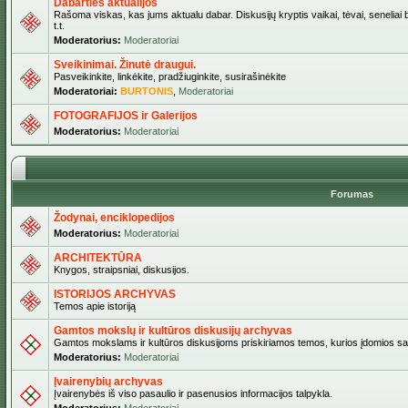
Dabarties aktualijos
Rašoma viskas, kas jums aktualu dabar. Diskusijų kryptis vaikai, tėvai, seneliai b
t.t.
Moderatorius:
Moderatoriai
Sveikinimai. Žinutė draugui.
Pasveikinkite, linkėkite, pradžiuginkite, susirašinėkite
Moderatoriai:
BURTONIS
,
Moderatoriai
FOTOGRAFIJOS ir Galerijos
Moderatorius:
Moderatoriai
Forumas
Žodynai, enciklopedijos
Moderatorius:
Moderatoriai
ARCHITEKTŪRA
Knygos, straipsniai, diskusijos.
ISTORIJOS ARCHYVAS
Temos apie istoriją
Gamtos mokslų ir kultūros diskusijų archyvas
Gamtos mokslams ir kultūros diskusijoms priskiriamos temos, kurios įdomios sa
Moderatorius:
Moderatoriai
Įvairenybių archyvas
Įvairenybės iš viso pasaulio ir pasenusios informacijos talpykla.