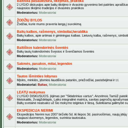
Baltiška pasaulėžiūra, tikėjimas, praktika
2 LYGIO diskusijos apie baltų tikėjimo ir dvasinio gyvenimo bei patirties apraiškas
naujosios tikėjimo tradicijos ir dvasinės praktikos
Moderatorius:
Moderatoriai
ŽODŽIŲ BYLOS
Žodžiai, kurie mums praveria langą į suvokimą
Baltų kalbos, rašmenys, simboliai,heraldika
Baltų kalbos, apie artimas ir giminingas kalbas. Lietuvių kalba, rašmenys, simbolia
Moderatorius:
Moderatoriai
Baltiškos kalendorinės šventės
Baltų tautų kalendorinės švęstos ir švenčiamos šventės
Moderatorius:
Moderatoriai
Sakmės, pasakos, mitai, legendos
Moderatorius:
Moderatoriai
Tautos išminties lobynas
Mįslės, minklės, įdomios liaudiškos patarlės, priežodžiai, pastebėjimai ir t.t.
Moderatoriai:
Baltas
,
Moderatoriai
LEATŲ mokymas
2 LYGIO DISKUSIJOS. Įėjimas per "Sidabrinius vartus". Anzelmos Tamūž pateikta
Metskaitlis, žvaigždėlapis, Laiko integralinė matrica, savitas papročių aprašymas
Baltų svetainė neatsako už šio mokymo teiginius ir tiesą. Suteikiama galimybė sus
EKSPEDICIJA NERIMI
Ekspedicijos Nerimi nuo 2007 birželio 5d. iki liepos 3d. pasiruošimas, naujų įdėjų
naujausi duomenys, legendos, surinkta tautosaka.
Moderatorius:
Moderatoriai