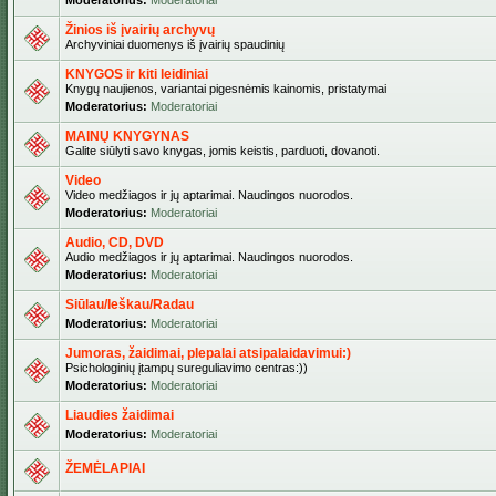
Moderatorius:
Moderatoriai
Žinios iš įvairių archyvų
Archyviniai duomenys iš įvairių spaudinių
KNYGOS ir kiti leidiniai
Knygų naujienos, variantai pigesnėmis kainomis, pristatymai
Moderatorius:
Moderatoriai
MAINŲ KNYGYNAS
Galite siūlyti savo knygas, jomis keistis, parduoti, dovanoti.
Video
Video medžiagos ir jų aptarimai. Naudingos nuorodos.
Moderatorius:
Moderatoriai
Audio, CD, DVD
Audio medžiagos ir jų aptarimai. Naudingos nuorodos.
Moderatorius:
Moderatoriai
Siūlau/Ieškau/Radau
Moderatorius:
Moderatoriai
Jumoras, žaidimai, plepalai atsipalaidavimui:)
Psichologinių įtampų sureguliavimo centras:))
Moderatorius:
Moderatoriai
Liaudies žaidimai
Moderatorius:
Moderatoriai
ŽEMĖLAPIAI