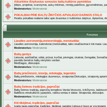
Atkurkime išnykusius senosios baltų kultūros paminklus
Įdėjos, projektai, svarstymai, aukų rinkimas, rėmėjų paieškos, įgyvendinimas, pašv
Moderatorius:
Moderatoriai
POKALBIAI PRIE BALTŲ ŽINYČIOS APVALIOJO DARNOS STALO
Realūs pokalbiai realiame laike apie dvasinius ir kultūrinius dalykus. Aptarimai, d
Forumas
Liaudies astronomija,meteorologija, metskaitliai
Liaudies astronomija, kalendoriai (metskaitliai), laiko skaičiavimai ir kiti matai. Lia
Moderatorius:
Moderatoriai
Baltų gentys
Lietuviai, aukštaičiai, sėliai, prūsai, kuršiai, jotvingiai, skalviai, žemgaliai, žemai
paveldu bendros baltų vienybės vardan.
Medžiagos, diskusijos.
Moderatorius:
Moderatoriai
Baltų priešistorė, istorija, mitologija, legendos
Baltų priešistorės, mitologijos duomenys, straipsniai.Diskusijos, straipsnių aptari
Moderatorius:
Moderatoriai
Baltų šeimos tradicijos, papročiai
Baltų šeimos tradicijų, papročių tematikos.Vardai.Vestuvės, krikštynos, laidotuvė
Baltiškos etnokultūros ypatybės, raiška seniau ir dabar. Straipsniai, diskusijos.
Moderatorius:
Moderatoriai
Kiti tikėjimai, tradicijos, papročiai
Įvairių tautų papročiai, tradicijos, tikėjimai, pasiekę Lietuvą ir buvo ar yra tęsiami.