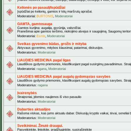
Kelionės po pasaulį/Ispūdžiai
Įspūdžiai po kelionių, gamtos ir kitų maršrutų aprašai.
Moderatoriai:
BURTONIS
,
Moderatoriai
GAMTA, gamtosauga
Gamtos kurijina: augalija, gyvūnija, vabzdžiai.
Pranešimai apie gamtos teršimo, niokojimo atvejus ir saugojimą. Saugomų teritori
Moderatoriai:
Esmis
,
Moderatoriai
Sveikas gyvenimo būdas, grožis ir mityba
Aktyvaus gyvenimo, mitybos klausimai, patarimai, diskusijos.
Moderatorius:
Moderatoriai
LIAUDIES MEDICINA pagal ligas
Liaudiškos gydymo priemonės, klasifikuojant pagal susirgimų pavadinimus. Straips
Moderatoriai:
ragana
,
Moderatoriai
LIAUDIES MEDICINA pagal augalų gydomąsias savybes
Liaudiškos gydymo priemonės, klasifikuojant augalų gydomąsias savybes. Straipsn
Moderatorius:
ragana
Įvairenybės
Straipsniai, įdomios naujienos iš viso pasaulio
Moderatorius:
Moderatoriai
Dabarties aktualijos
Rašoma viskas, kas jums aktualu dabar. Diskusijų kryptis vaikai, tėvai, seneliai be
Moderatorius:
Moderatoriai
Sveikinimai. Žinutė draugui.
Pasveikinkite, linkėkite, pradžiuginkite, susirašinėkite