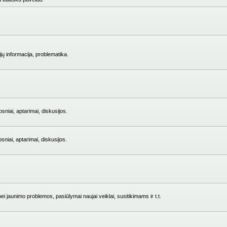
jų informacija, problematika.
niai, aptarimai, diskusijos.
iai, aptarimai, diskusijos.
i jaunimo problemos, pasiūlymai naujai veiklai, susitikimams ir t.t.