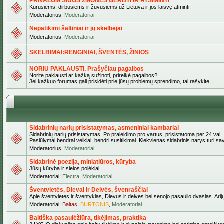
PRIVALOM ŠIUOS ŽMONES GERBTI IR ATSIMINTI
Kurusiems, dirbusiems ir žuvusiems už Lietuvą ir jos laisvę atminti.
Moderatorius:
Moderatoriai
Nepatikimi šaltiniai ir jų skelbėjai
Moderatorius:
Moderatoriai
SKELBIMAI:RENGINIAI, ŠVENTĖS, ŽINIOS
NORIU PAKLAUSTI. Prašyčiau pagalbos
Norite paklausti ar kažką sužinoti, prireikė pagalbos?
Jei kažkuo forumas gali prisidėti prie jūsų problemų sprendimo, tai rašykite,
Sidabrinių narių prisistatymas, asmeniniai kambariai
Sidabrinių narių prisistatymas, Po praleidimo pro vartus, prisistatoma per 24 val.
Pasiūlymai bendrai veiklai, bendri susitikimai. Kiekvienas sidabrinis narys turi s
Moderatorius:
Moderatoriai
Sidabrinė poezija, miniatiūros, kūryba
Jūsų kūryba ir sielos polėkiai.
Moderatoriai:
Electra
,
Moderatoriai
Šventvietės, Dievai ir Deivės, švenraščiai
Apie šventvietes ir šventyklas, Dievus ir deives bei senojo pasaulio dvasias. Arij
Moderatoriai:
Baltas
,
BURTONIS
,
Moderatoriai
Baltiška pasaulėžiūra, tikėjimas, praktika