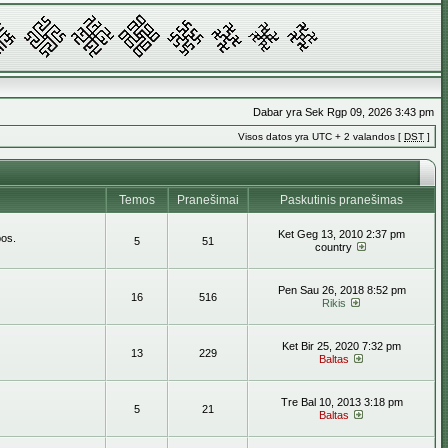
Dabar yra Sek Rgp 09, 2026 3:43 pm
Visos datos yra UTC + 2 valandos [
DST
]
Temos
Pranešimai
Paskutinis pranešimas
Ket Geg 13, 2010 2:37 pm
bos.
5
51
country
Pen Sau 26, 2018 8:52 pm
16
516
Rikis
Ket Bir 25, 2020 7:32 pm
13
229
Baltas
Tre Bal 10, 2013 3:18 pm
5
21
Baltas