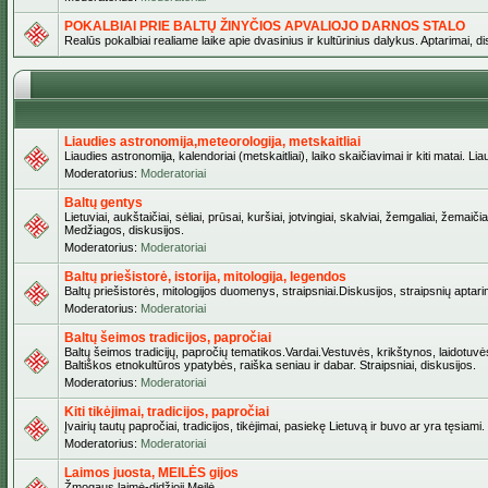
POKALBIAI PRIE BALTŲ ŽINYČIOS APVALIOJO DARNOS STALO
Realūs pokalbiai realiame laike apie dvasinius ir kultūrinius dalykus. Aptarimai, d
Liaudies astronomija,meteorologija, metskaitliai
Liaudies astronomija, kalendoriai (metskaitliai), laiko skaičiavimai ir kiti matai. Lia
Moderatorius:
Moderatoriai
Baltų gentys
Lietuviai, aukštaičiai, sėliai, prūsai, kuršiai, jotvingiai, skalviai, žemgaliai, žem
Medžiagos, diskusijos.
Moderatorius:
Moderatoriai
Baltų priešistorė, istorija, mitologija, legendos
Baltų priešistorės, mitologijos duomenys, straipsniai.Diskusijos, straipsnių aptari
Moderatorius:
Moderatoriai
Baltų šeimos tradicijos, papročiai
Baltų šeimos tradicijų, papročių tematikos.Vardai.Vestuvės, krikštynos, laidotuvė
Baltiškos etnokultūros ypatybės, raiška seniau ir dabar. Straipsniai, diskusijos.
Moderatorius:
Moderatoriai
Kiti tikėjimai, tradicijos, papročiai
Įvairių tautų papročiai, tradicijos, tikėjimai, pasiekę Lietuvą ir buvo ar yra tęsiami.
Moderatorius:
Moderatoriai
Laimos juosta, MEILĖS gijos
Žmogaus laimė-didžioji Meilė.