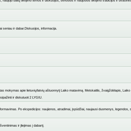
 naujojo baltų tikėjimo temos ir diskusijos, senosios ir naujosios tikėjimo tradicijos ir dvasinė
i seniau ir dabar.Diskusijos, informacija.
mokymas apie lietuvių/latvių aštuonnytį Laiko matavimą. Metskaitlis, žvaigždėlapis, Laiko i
ipažinti ir diskutuoti 2 LYGIU.
ų formavimas. Po ekspedicijos: naujienos, atradimai, įspūdžiai, naujausi duomenys, legendos, 
entinimas ir įliejimas į dabartį.