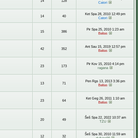
14
128
Catori
Ket Spa 28, 2010 12:49 pm
14
40
Catori
Pir Spa 25, 2010 1:23 am
15
386
Baltas
Ant Sau 15, 2019 12:57 pm
42
352
Baltas
Pir Kov 15, 2010 4:14 pm
23
173
ragana
Pen Rgs 13, 2013 3:36 pm
13
71
Baltas
Ket Geg 26, 2011 1:10 am
23
64
Baltas
Šeš Spa 22, 2022 10:37 am
20
49
TZU
Šeš Spa 30, 2010 11:59 am
12
32