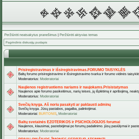
Peržiūrėti neatsakytus pranešimus
|
Peržiūrėti aktyvias temas
Pagrindinis diskusijų puslapis
Prisiregistravimas ir išsiregistravimas.FORUMO TAISYKLĖS
Baltų forumo prisiregistravimo ir išsiregistravimo tvarka ir forumo vidinės taisykl
Moderatorius:
Moderatoriai
Naujienos registruotiems nariams ir naujokams.Prisistatymas
Naujienos apie forumo pasikeitimus, narių teises, jų išplėtimą ir apribojimą, neakt
Moderatorius:
Moderatoriai
Svečių knyga. Aš noriu pasakyti ar paklausti adminų
Svečių knyga. Jūsų pastabos, pagalba, palinkėjimai.
Moderatoriai:
BURTONIS
,
Moderatoriai
Baltų svetainės EZOTERIKOS ir PSICHOLOGIJOS forumai
Naujienos, klausimai, pastebėjimai po forumų padalinimo. jūsų pasiūlymai ir paste
Moderatorius:
Moderatoriai