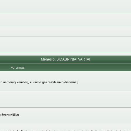
Mėnesio, SIDABRINIAI VARTAI
Forumas
avo asmeninį kambarį, kuriame gali rašyti savo dienoraštį.
ų šventraščiai.