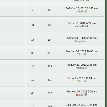
dvilype09
Šeš Kov 23, 2013 12:45 am
7
32
VilmaB
Pir Lie 16, 2012 4:27 pm
11
67
eivux42
Ant Vas 05, 2013 2:44 pm
17
137
Kazysbo
Sek Lap 06, 2022 10:03 pm
39
351
TZU
Ant Kov 20, 2012 2:33 pm
24
203
ragana
Pir Bal 15, 2013 11:24 pm
19
50
TZU
Pen Kov 06, 2015 3:00 am
45
207
Baltas
Sek Spa 02, 2011 1:34 am
10
165