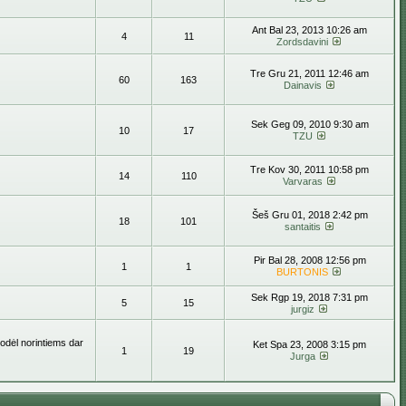
Ant Bal 23, 2013 10:26 am
4
11
Zordsdavini
Tre Gru 21, 2011 12:46 am
60
163
Dainavis
Sek Geg 09, 2010 9:30 am
10
17
TZU
Tre Kov 30, 2011 10:58 pm
14
110
Varvaras
Šeš Gru 01, 2018 2:42 pm
18
101
santaitis
Pir Bal 28, 2008 12:56 pm
1
1
BURTONIS
Sek Rgp 19, 2018 7:31 pm
5
15
jurgiz
todėl norintiems dar
Ket Spa 23, 2008 3:15 pm
1
19
Jurga