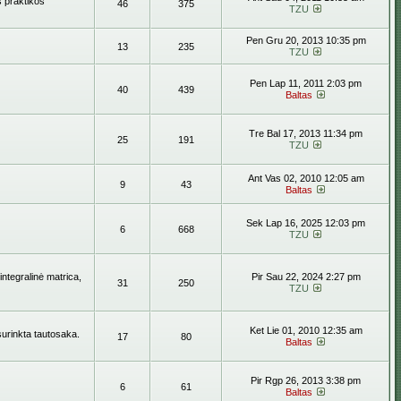
s praktikos
46
375
TZU
Pen Gru 20, 2013 10:35 pm
13
235
TZU
Pen Lap 11, 2011 2:03 pm
40
439
Baltas
Tre Bal 17, 2013 11:34 pm
25
191
TZU
Ant Vas 02, 2010 12:05 am
9
43
Baltas
Sek Lap 16, 2025 12:03 pm
6
668
TZU
ntegralinė matrica,
Pir Sau 22, 2024 2:27 pm
31
250
TZU
Ket Lie 01, 2010 12:35 am
surinkta tautosaka.
17
80
Baltas
Pir Rgp 26, 2013 3:38 pm
6
61
Baltas