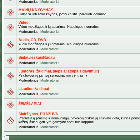
Moderatorius:
Moderatoriai
MAINŲ KNYGYNAS
Galite siūlyti savo knygas, jomis keistis, parduoti, dovanoti.
Video
Video medžiagos ir jų aptarimai. Naudingos nuorodos.
Moderatorius:
Moderatoriai
Audio, CD, DVD
Audio medžiagos ir jų aptarimai. Naudingos nuorodos.
Moderatorius:
Moderatoriai
Siūlau/Ieškau/Radau
Moderatorius:
Moderatoriai
Jumoras, žaidimai, plepalai atsipalaidavimui:)
Psichologinių įtampų sureguliavimo centras:))
Moderatorius:
Moderatoriai
Liaudies žaidimai
Moderatorius:
Moderatoriai
ŽEMĖLAPIAI
Šiukšlynas, PRAŽUVA
Praradusių prasmę ir nenaudingų, beverčių diskusijų šalinimo vieta, kurias perkėl
kažką išsisaugoti, yra galimybė spėti nusikopijuoti.
Moderatorius:
Moderatoriai