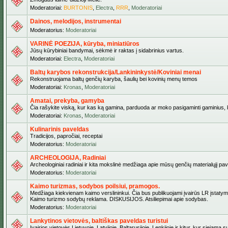
Moderatoriai:
BURTONIS
,
Electra
,
RRR
,
Moderatoriai
Dainos, melodijos, instrumentai
Moderatorius:
Moderatoriai
VARINĖ POEZIJA, kūryba, miniatiūros
Jūsų kūrybiniai bandymai, sėkmė ir raktas į sidabrinius vartus.
Moderatoriai:
Electra
,
Moderatoriai
Baltų karybos rekonstrukcija/Lankininkystė/Koviniai menai
Rekonstruojama baltų genčių karyba, šaulių bei kovinių menų temos
Moderatoriai:
Kronas
,
Moderatoriai
Amatai, prekyba, gamyba
Čia rašykite viską, kur kas ką gamina, parduoda ar moko pasigaminti gaminius, kur
Moderatoriai:
Kronas
,
Moderatoriai
Kulinarinis paveldas
Tradicijos, papročiai, receptai
Moderatorius:
Moderatoriai
ARCHEOLOGIJA, Radiniai
Archeologiniai radiniai ir kita mokslinė medžiaga apie mūsų genčių materialųjį pave
Moderatorius:
Moderatoriai
Kaimo turizmas, sodybos poilsiui, pramogos.
Medžiaga kiekvienam kaimo verslininkui. Čia bus publikuojami įvairūs LR įstatymai be
Kaimo turizmo sodybų reklama. DISKUSIJOS. Atsiliepimai apie sodybas.
Moderatorius:
Moderatoriai
Lankytinos vietovės, baltiškas paveldas turistui
Įvairios vietovės Lietuvoje, Latvijoje, Baltarusijoje, Lenkijoje ir kitur, kur siejama 