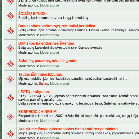
2 LYGIO diskusijos apie baltų tikėjimo ir dvasinio gyvenimo bei patirties apraiškas,
Moderatorius:
Moderatoriai
ŽODŽIŲ BYLOS
Žodžiai, kurie mums praveria langą į suvokimą
Baltų kalbos, rašmenys, simboliai,heraldika
Baltų kalbos, apie artimas ir giminingas kalbas. Lietuvių kalba, rašmenys, simbolia
Moderatorius:
Moderatoriai
Baltiškos kalendorinės šventės
Baltų tautų kalendorinės švęstos ir švenčiamos šventės
Moderatorius:
Moderatoriai
Sakmės, pasakos, mitai, legendos
Moderatorius:
Moderatoriai
Tautos išminties lobynas
Mįslės, minklės, įdomios liaudiškos patarlės, priežodžiai, pastebėjimai ir t.t.
Moderatoriai:
Baltas
,
Moderatoriai
LEATŲ mokymas
2 LYGIO DISKUSIJOS. Įėjimas per "Sidabrinius vartus". Anzelmos Tamūž pateiktas 
savitas papročių aprašymas.
Baltų svetainė neatsako už šio mokymo teiginius ir tiesą. Suteikiama galimybė sus
EKSPEDICIJA NERIMI
Ekspedicijos Nerimi nuo 2007 birželio 5d. iki liepos 3d. pasiruošimas, naujų įdėj
Moderatorius:
Moderatoriai
Atkurkime išnykusius senosios baltų kultūros paminklus
Įdėjos, projektai, svarstymai, aukų rinkimas, rėmėjų paieškos, įgyvendinimas, pašv
Moderatorius:
Moderatoriai