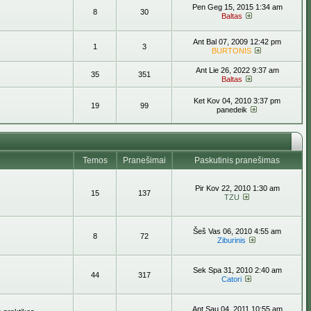
Pen Geg 15, 2015 1:34 am
8
30
Baltas
Ant Bal 07, 2009 12:42 pm
1
3
BURTONIS
Ant Lie 26, 2022 9:37 am
35
351
Baltas
Ket Kov 04, 2010 3:37 pm
19
99
panedeik
Temos
Pranešimai
Paskutinis pranešimas
Pir Kov 22, 2010 1:30 am
15
137
TZU
Šeš Vas 06, 2010 4:55 am
8
72
Ziburinis
Sek Spa 31, 2010 2:40 am
44
317
Catori
Ant Sau 04, 2011 10:55 am