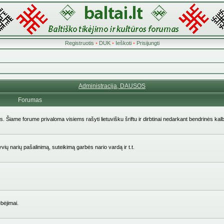
Registruotis
•
DUK
•
Ieškoti
•
Prisijungti
Administracija, DAUSOS
Forumas
ės. Šiame forume privaloma visiems rašyti lietuvišku šriftu ir dirbtinai nedarkant bendrinės kal
yvių narių pašalinimą, suteikimą garbės nario vardą ir t.t.
bėjimai.