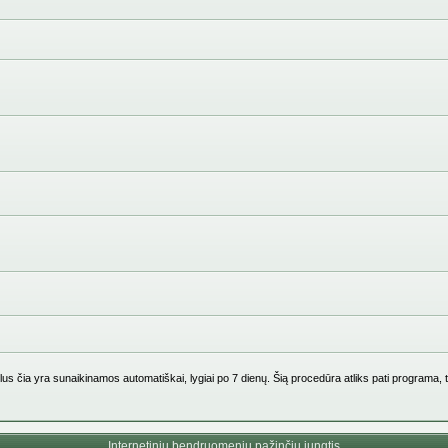
us čia yra sunaikinamos automatiškai, lygiai po 7 dienų. Šią procedūra atliks pati programa, 
Internetinių bendruomenių pažinčių jungtis