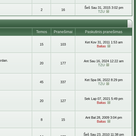
Šeš Sau 31, 2015 3:02 pm
2
16
TZU
Temos
Pranešimai
Paskutinis pranešimas
Ket Kov 31, 2011 1:53 am
15
103
Baltas
ardan.
Ant Sau 16, 2024 12:22 am
20
177
TZU
Ket Spa 06, 2022 8:29 pm
45
337
TZU
Sek Lap 07, 2021 5:49 pm
20
127
Baltas
Ant Bal 28, 2009 3:04 pm
8
15
Baltas
Šeš Sau 23, 2010 11:38 pm