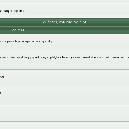
iskusijų pratęsimas.
Aušrinės, VARINIAI VARTAI
Forumas
udies pastebėjimai apie orus ir jų kaitą.
aičiai, nadruviai rašykite jųjų palikuonys, pildykite forumą savo paveldu bendros baltų vienybės v
mai.
s.