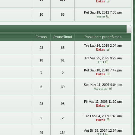
Baltas
Ket Sau 19, 2012 7:33 pm
10
86
aušra
Temos
Pranešimai
Paskutinis pranešimas
Tre Lap 14, 2018 2:04 am
23
65
Baltas
Ant Vas 25, 2025 9:29 am
18
61
TZU
Ket Sau 18, 2018 7:47 pm
3
5
Baltas
Sek Kov 11, 2007 9:04 pm
5
30
Varvaras
Pir Vas 11, 2008 11:10 pm
28
98
Baltas
Tre Lap 04, 2009 1:48 am
2
2
Baltas
Ant Bir 25, 2024 12:54 am
49
134
TZU