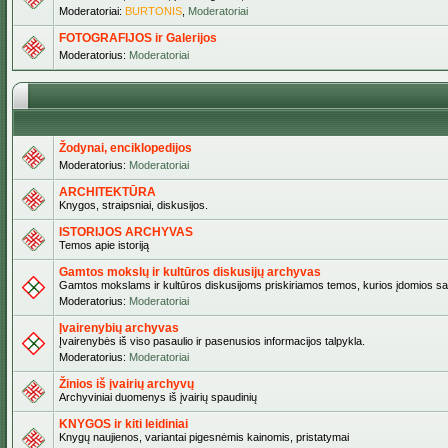
Moderatoriai:
BURTONIS
,
Moderatoriai
FOTOGRAFIJOS ir Galerijos
Moderatorius:
Moderatoriai
Žodynai, enciklopedijos
Moderatorius:
Moderatoriai
ARCHITEKTŪRA
Knygos, straipsniai, diskusijos.
ISTORIJOS ARCHYVAS
Temos apie istoriją
Gamtos mokslų ir kultūros diskusijų archyvas
Gamtos mokslams ir kultūros diskusijoms priskiriamos temos, kurios įdomios sa
Moderatorius:
Moderatoriai
Įvairenybių archyvas
Įvairenybės iš viso pasaulio ir pasenusios informacijos talpykla.
Moderatorius:
Moderatoriai
Žinios iš įvairių archyvų
Archyviniai duomenys iš įvairių spaudinių
KNYGOS ir kiti leidiniai
Knygų naujienos, variantai pigesnėmis kainomis, pristatymai