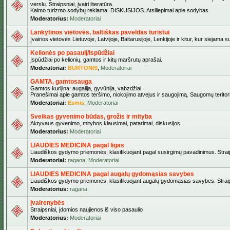
verslu. Straipsniai, įvairi literatūra.
Kaimo turizmo sodybų reklama. DISKUSIJOS. Atsiliepimai apie sodybas.
Moderatorius:
Moderatoriai
Lankytinos vietovės, baltiškas paveldas turistui
Įvairios vietovės Lietuvoje, Latvijoje, Baltarusijoje, Lenkijoje ir kitur, kur siejama 
Kelionės po pasaulį/Ispūdžiai
Įspūdžiai po kelionių, gamtos ir kitų maršrutų aprašai.
Moderatoriai:
BURTONIS
,
Moderatoriai
GAMTA, gamtosauga
Gamtos kurijina: augalija, gyvūnija, vabzdžiai.
Pranešimai apie gamtos teršimo, niokojimo atvejus ir saugojimą. Saugomų teritori
Moderatoriai:
Esmis
,
Moderatoriai
Sveikas gyvenimo būdas, grožis ir mityba
Aktyvaus gyvenimo, mitybos klausimai, patarimai, diskusijos.
Moderatorius:
Moderatoriai
LIAUDIES MEDICINA pagal ligas
Liaudiškos gydymo priemonės, klasifikuojant pagal susirgimų pavadinimus. Straips
Moderatoriai:
ragana
,
Moderatoriai
LIAUDIES MEDICINA pagal augalų gydomąsias savybes
Liaudiškos gydymo priemonės, klasifikuojant augalų gydomąsias savybes. Straipsn
Moderatorius:
ragana
Įvairenybės
Straipsniai, įdomios naujienos iš viso pasaulio
Moderatorius:
Moderatoriai