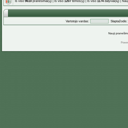
Iš viso
9610
pranešimai(ų) | Iš viso
1207
temos(ų) | Iš viso
1174
dalyviai(ių) | Na
Vartotojo vardas:
Slaptažodis:
Nauji pranešim
Powe