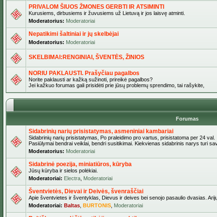
PRIVALOM ŠIUOS ŽMONES GERBTI IR ATSIMINTI
Kurusiems, dirbusiems ir žuvusiems už Lietuvą ir jos laisvę atminti.
Moderatorius:
Moderatoriai
Nepatikimi šaltiniai ir jų skelbėjai
Moderatorius:
Moderatoriai
SKELBIMAI:RENGINIAI, ŠVENTĖS, ŽINIOS
NORIU PAKLAUSTI. Prašyčiau pagalbos
Norite paklausti ar kažką sužinoti, prireikė pagalbos?
Jei kažkuo forumas gali prisidėti prie jūsų problemų sprendimo, tai rašykite,
Forumas
Sidabrinių narių prisistatymas, asmeniniai kambariai
Sidabrinių narių prisistatymas, Po praleidimo pro vartus, prisistatoma per 24 val.
Pasiūlymai bendrai veiklai, bendri susitikimai. Kiekvienas sidabrinis narys turi s
Moderatorius:
Moderatoriai
Sidabrinė poezija, miniatiūros, kūryba
Jūsų kūryba ir sielos polėkiai.
Moderatoriai:
Electra
,
Moderatoriai
Šventvietės, Dievai ir Deivės, švenraščiai
Apie šventvietes ir šventyklas, Dievus ir deives bei senojo pasaulio dvasias. Arij
Moderatoriai:
Baltas
,
BURTONIS
,
Moderatoriai