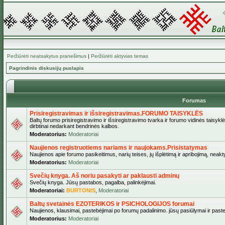
Peržiūrėti neatsakytus pranešimus
|
Peržiūrėti aktyvias temas
Pagrindinis diskusijų puslapis
Forumas
Prisiregistravimas ir išsiregistravimas.FORUMO TAISYKLĖS
Baltų forumo prisiregistravimo ir išsiregistravimo tvarka ir forumo vidinės taisykl
dirbtinai nedarkant bendrinės kalbos.
Moderatorius:
Moderatoriai
Naujienos registruotiems nariams ir naujokams.Prisistatymas
Naujienos apie forumo pasikeitimus, narių teises, jų išplėtimą ir apribojimą, neakt
Moderatorius:
Moderatoriai
Svečių knyga. Aš noriu pasakyti ar paklausti adminų
Svečių knyga. Jūsų pastabos, pagalba, palinkėjimai.
Moderatoriai:
BURTONIS
,
Moderatoriai
Baltų svetainės EZOTERIKOS ir PSICHOLOGIJOS forumai
Naujienos, klausimai, pastebėjimai po forumų padalinimo. jūsų pasiūlymai ir paste
Moderatorius:
Moderatoriai