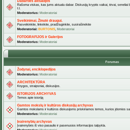
Dabarties aktualijos
Rašoma viskas, kas jums aktualu dabar. Diskusijų kryptis vaikai, tėvai, seneliai b
t.t.
Moderatorius:
Moderatoriai
Sveikinimai. Žinutė draugui.
Pasveikinkite, linkėkite, pradžiuginkite, susirašinėkite
Moderatoriai:
BURTONIS
,
Moderatoriai
FOTOGRAFIJOS ir Galerijos
Moderatorius:
Moderatoriai
Forumas
Žodynai, enciklopedijos
Moderatorius:
Moderatoriai
ARCHITEKTŪRA
Knygos, straipsniai, diskusijos.
ISTORIJOS ARCHYVAS
Temos apie istoriją
Gamtos mokslų ir kultūros diskusijų archyvas
Gamtos mokslams ir kultūros diskusijoms priskiriamos temos, kurios įdomios sa
Moderatorius:
Moderatoriai
Įvairenybių archyvas
Įvairenybės iš viso pasaulio ir pasenusios informacijos talpykla.