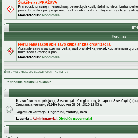
Šiukšlynas, PRAŽUVA
Praradusių prasmę ir nenaudingų, beverčių diskusijų šalinimo vieta, kurias perkėl
procedūra atliks pati programa, todėl norintiems dar kažką išsisaugoti, yra galimy
Moderatorius:
Moderatoriai
Int
Forumas
Noriu papasakoti apie savo klubą ar kitą organizaciją
Aprašote savo organizacijos veiklą, galit pristatyt ką veikiat, kuo artima jūsų org
turite savo svetainę ir pan.
Moderatorius:
Moderatoriai
Ištrinti visus diskusijų sausainėlius
|
Komanda
Pagrindinis diskusijų puslapis
Iš viso šiuo metu prisijungę
3
vartotojai :: 0 registruotų, 0 slaptų ir 3 svečių(iai) 
Daugiausia vartotojų (
5249
) buvo Ant Bir 02, 2026 12:03 am
Registruoti vartotojai: Registruotų vartotojų nėra
Legenda ::
Administratoriai
,
Globalūs moderatoriai