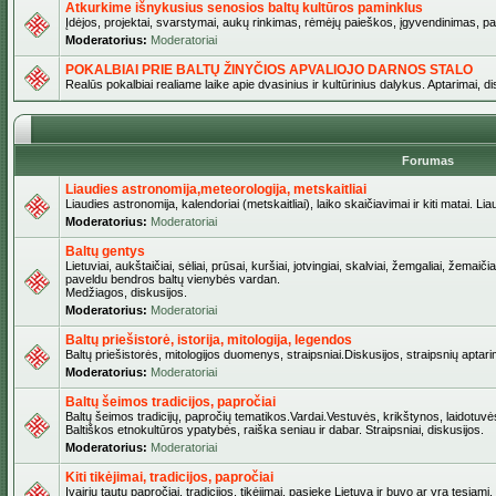
Atkurkime išnykusius senosios baltų kultūros paminklus
Įdėjos, projektai, svarstymai, aukų rinkimas, rėmėjų paieškos, įgyvendinimas, pašv
Moderatorius:
Moderatoriai
POKALBIAI PRIE BALTŲ ŽINYČIOS APVALIOJO DARNOS STALO
Realūs pokalbiai realiame laike apie dvasinius ir kultūrinius dalykus. Aptarimai, d
Forumas
Liaudies astronomija,meteorologija, metskaitliai
Liaudies astronomija, kalendoriai (metskaitliai), laiko skaičiavimai ir kiti matai. Lia
Moderatorius:
Moderatoriai
Baltų gentys
Lietuviai, aukštaičiai, sėliai, prūsai, kuršiai, jotvingiai, skalviai, žemgaliai, žemai
paveldu bendros baltų vienybės vardan.
Medžiagos, diskusijos.
Moderatorius:
Moderatoriai
Baltų priešistorė, istorija, mitologija, legendos
Baltų priešistorės, mitologijos duomenys, straipsniai.Diskusijos, straipsnių aptari
Moderatorius:
Moderatoriai
Baltų šeimos tradicijos, papročiai
Baltų šeimos tradicijų, papročių tematikos.Vardai.Vestuvės, krikštynos, laidotuvė
Baltiškos etnokultūros ypatybės, raiška seniau ir dabar. Straipsniai, diskusijos.
Moderatorius:
Moderatoriai
Kiti tikėjimai, tradicijos, papročiai
Įvairių tautų papročiai, tradicijos, tikėjimai, pasiekę Lietuvą ir buvo ar yra tęsiami.