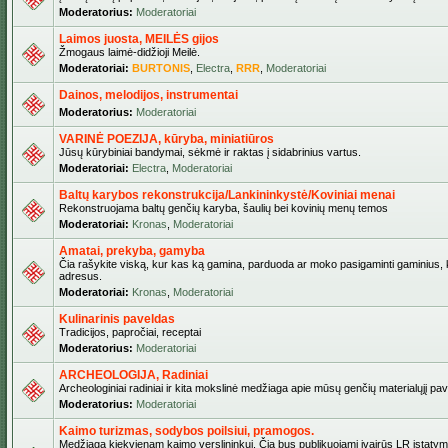
Moderatorius:
Moderatoriai
Laimos juosta, MEILĖS gijos
Žmogaus laimė-didžioji Meilė.
Moderatoriai:
BURTONIS
,
Electra
,
RRR
,
Moderatoriai
Dainos, melodijos, instrumentai
Moderatorius:
Moderatoriai
VARINĖ POEZIJA, kūryba, miniatiūros
Jūsų kūrybiniai bandymai, sėkmė ir raktas į sidabrinius vartus.
Moderatoriai:
Electra
,
Moderatoriai
Baltų karybos rekonstrukcija/Lankininkystė/Koviniai menai
Rekonstruojama baltų genčių karyba, šaulių bei kovinių menų temos
Moderatoriai:
Kronas
,
Moderatoriai
Amatai, prekyba, gamyba
Čia rašykite viską, kur kas ką gamina, parduoda ar moko pasigaminti gaminius, kur
adresus.
Moderatoriai:
Kronas
,
Moderatoriai
Kulinarinis paveldas
Tradicijos, papročiai, receptai
Moderatorius:
Moderatoriai
ARCHEOLOGIJA, Radiniai
Archeologiniai radiniai ir kita mokslinė medžiaga apie mūsų genčių materialųjį pave
Moderatorius:
Moderatoriai
Kaimo turizmas, sodybos poilsiui, pramogos.
Medžiaga kiekvienam kaimo verslininkui. Čia bus publikuojami įvairūs LR įstatymai