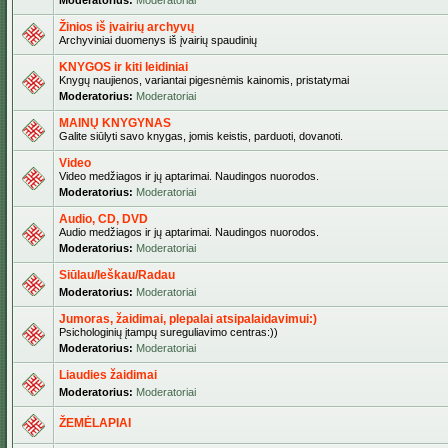
Moderatorius:
Moderatoriai
Žinios iš įvairių archyvų
Archyviniai duomenys iš įvairių spaudinių
KNYGOS ir kiti leidiniai
Knygų naujienos, variantai pigesnėmis kainomis, pristatymai
Moderatorius:
Moderatoriai
MAINŲ KNYGYNAS
Galite siūlyti savo knygas, jomis keistis, parduoti, dovanoti.
Video
Video medžiagos ir jų aptarimai. Naudingos nuorodos.
Moderatorius:
Moderatoriai
Audio, CD, DVD
Audio medžiagos ir jų aptarimai. Naudingos nuorodos.
Moderatorius:
Moderatoriai
Siūlau/Ieškau/Radau
Moderatorius:
Moderatoriai
Jumoras, žaidimai, plepalai atsipalaidavimui:)
Psichologinių įtampų sureguliavimo centras:))
Moderatorius:
Moderatoriai
Liaudies žaidimai
Moderatorius:
Moderatoriai
ŽEMĖLAPIAI