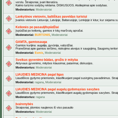
verslu. Straipsniai, įvairi literatūra.
Kaimo turizmo sodybų reklama. DISKUSIJOS. Atsiliepimai apie sodybas.
Moderatorius:
Moderatoriai
Lankytinos vietovės, baltiškas paveldas turistui
Įvairios vietovės Lietuvoje, Latvijoje, Baltarusijoje, Lenkijoje ir kitur, kur siejama 
Kelionės po pasaulį/Ispūdžiai
Įspūdžiai po kelionių, gamtos ir kitų maršrutų aprašai.
Moderatoriai:
BURTONIS
,
Moderatoriai
GAMTA, gamtosauga
Gamtos kurijina: augalija, gyvūnija, vabzdžiai.
Pranešimai apie gamtos teršimo, niokojimo atvejus ir saugojimą. Saugomų teritori
Moderatoriai:
Esmis
,
Moderatoriai
Sveikas gyvenimo būdas, grožis ir mityba
Aktyvaus gyvenimo, mitybos klausimai, patarimai, diskusijos.
Moderatorius:
Moderatoriai
LIAUDIES MEDICINA pagal ligas
Liaudiškos gydymo priemonės, klasifikuojant pagal susirgimų pavadinimus. Straips
Moderatoriai:
ragana
,
Moderatoriai
LIAUDIES MEDICINA pagal augalų gydomąsias savybes
Liaudiškos gydymo priemonės, klasifikuojant augalų gydomąsias savybes. Straipsn
Moderatorius:
ragana
Įvairenybės
Straipsniai, įdomios naujienos iš viso pasaulio
Moderatorius:
Moderatoriai