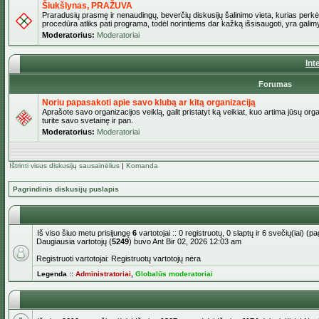
Šiukšlynas, PRAŽUVA
Praradusių prasmę ir nenaudingų, beverčių diskusijų šalinimo vieta, kurias perkėl
procedūra atliks pati programa, todėl norintiems dar kažką išsisaugoti, yra galimy
Moderatorius:
Moderatoriai
Int
Forumas
Noriu papasakoti apie savo klubą ar kitą organizaciją
Aprašote savo organizacijos veiklą, galit pristatyt ką veikiat, kuo artima jūsų org
turite savo svetainę ir pan.
Moderatorius:
Moderatoriai
Ištrinti visus diskusijų sausainėlius
|
Komanda
Pagrindinis diskusijų puslapis
Iš viso šiuo metu prisijungę
6
vartotojai :: 0 registruotų, 0 slaptų ir 6 svečių(iai) 
Daugiausia vartotojų (
5249
) buvo Ant Bir 02, 2026 12:03 am
Registruoti vartotojai: Registruotų vartotojų nėra
Legenda ::
Administratoriai
,
Globalūs moderatoriai