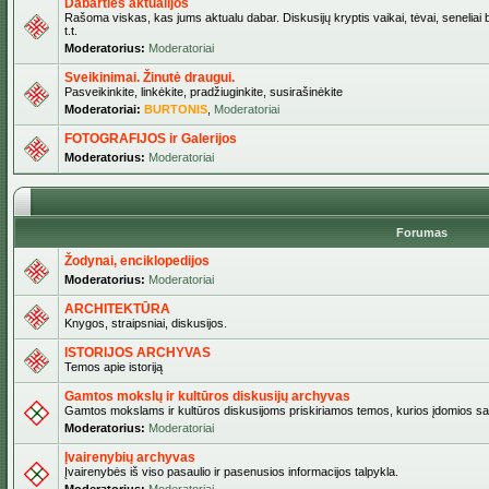
Dabarties aktualijos
Rašoma viskas, kas jums aktualu dabar. Diskusijų kryptis vaikai, tėvai, seneliai b
t.t.
Moderatorius:
Moderatoriai
Sveikinimai. Žinutė draugui.
Pasveikinkite, linkėkite, pradžiuginkite, susirašinėkite
Moderatoriai:
BURTONIS
,
Moderatoriai
FOTOGRAFIJOS ir Galerijos
Moderatorius:
Moderatoriai
Forumas
Žodynai, enciklopedijos
Moderatorius:
Moderatoriai
ARCHITEKTŪRA
Knygos, straipsniai, diskusijos.
ISTORIJOS ARCHYVAS
Temos apie istoriją
Gamtos mokslų ir kultūros diskusijų archyvas
Gamtos mokslams ir kultūros diskusijoms priskiriamos temos, kurios įdomios sa
Moderatorius:
Moderatoriai
Įvairenybių archyvas
Įvairenybės iš viso pasaulio ir pasenusios informacijos talpykla.