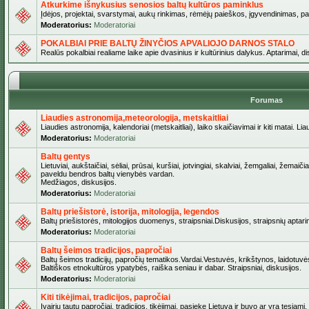
Atkurkime išnykusius senosios baltų kultūros paminklus
Įdėjos, projektai, svarstymai, aukų rinkimas, rėmėjų paieškos, įgyvendinimas, pašv
Moderatorius:
Moderatoriai
POKALBIAI PRIE BALTŲ ŽINYČIOS APVALIOJO DARNOS STALO
Realūs pokalbiai realiame laike apie dvasinius ir kultūrinius dalykus. Aptarimai, d
Forumas
Liaudies astronomija,meteorologija, metskaitliai
Liaudies astronomija, kalendoriai (metskaitliai), laiko skaičiavimai ir kiti matai. Lia
Moderatorius:
Moderatoriai
Baltų gentys
Lietuviai, aukštaičiai, sėliai, prūsai, kuršiai, jotvingiai, skalviai, žemgaliai, žemai
paveldu bendros baltų vienybės vardan.
Medžiagos, diskusijos.
Moderatorius:
Moderatoriai
Baltų priešistorė, istorija, mitologija, legendos
Baltų priešistorės, mitologijos duomenys, straipsniai.Diskusijos, straipsnių aptari
Moderatorius:
Moderatoriai
Baltų šeimos tradicijos, papročiai
Baltų šeimos tradicijų, papročių tematikos.Vardai.Vestuvės, krikštynos, laidotuvė
Baltiškos etnokultūros ypatybės, raiška seniau ir dabar. Straipsniai, diskusijos.
Moderatorius:
Moderatoriai
Kiti tikėjimai, tradicijos, papročiai
Įvairių tautų papročiai, tradicijos, tikėjimai, pasiekę Lietuvą ir buvo ar yra tęsiami.