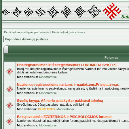
Peržiūrėti neatsakytus pranešimus
|
Peržiūrėti aktyvias temas
Pagrindinis diskusijų puslapis
Forumas
Prisiregistravimas ir išsiregistravimas.FORUMO TAISYKLĖS
Baltų forumo prisiregistravimo ir išsiregistravimo tvarka ir forumo vidinės taisykl
dirbtinai nedarkant bendrinės kalbos.
Moderatorius:
Moderatoriai
Naujienos registruotiems nariams ir naujokams.Prisistatymas
Naujienos apie forumo pasikeitimus, narių teises, jų išplėtimą ir apribojimą, neakt
Moderatorius:
Moderatoriai
Svečių knyga. Aš noriu pasakyti ar paklausti adminų
Svečių knyga. Jūsų pastabos, pagalba, palinkėjimai.
Moderatoriai:
BURTONIS
,
Moderatoriai
Baltų svetainės EZOTERIKOS ir PSICHOLOGIJOS forumai
Naujienos, klausimai, pastebėjimai po forumų padalinimo. jūsų pasiūlymai ir paste
Moderatorius:
Moderatoriai