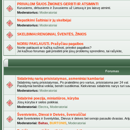
PRIVALOM ŠIUOS ŽMONES GERBTI IR ATSIMINTI
Kurusiems, dirbusiems ir žuvusiems už Lietuvą ir jos laisvę atminti.
Moderatorius:
Moderatoriai
Nepatikimi šaltiniai ir jų skelbėjai
Moderatorius:
Moderatoriai
SKELBIMAI:RENGINIAI, ŠVENTĖS, ŽINIOS
NORIU PAKLAUSTI. Prašyčiau pagalbos
Norite paklausti ar kažką sužinoti, prireikė pagalbos?
Jei kažkuo forumas gali prisidėti prie jūsų problemų sprendimo, tai rašykite,
Forumas
Sidabrinių narių prisistatymas, asmeniniai kambariai
Sidabrinių narių prisistatymas, Po praleidimo pro vartus, prisistatoma per 24 val.
Pasiūlymai bendrai veiklai, bendri susitikimai. Kiekvienas sidabrinis narys turi s
Moderatorius:
Moderatoriai
Sidabrinė poezija, miniatiūros, kūryba
Jūsų kūryba ir sielos polėkiai.
Moderatoriai:
Electra
,
Moderatoriai
Šventvietės, Dievai ir Deivės, švenraščiai
Apie šventvietes ir šventyklas, Dievus ir deives bei senojo pasaulio dvasias. Arij
Moderatoriai:
Baltas
,
BURTONIS
,
Moderatoriai