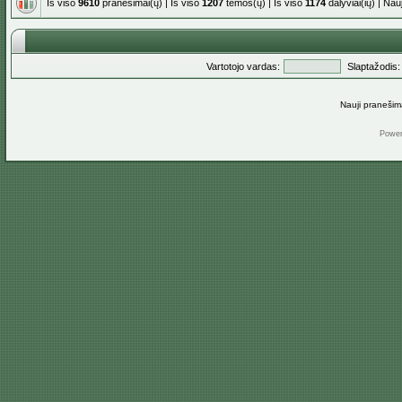
Iš viso
9610
pranešimai(ų) | Iš viso
1207
temos(ų) | Iš viso
1174
dalyviai(ių) | Na
Vartotojo vardas:
Slaptažodis:
Nauji pranešim
Powe