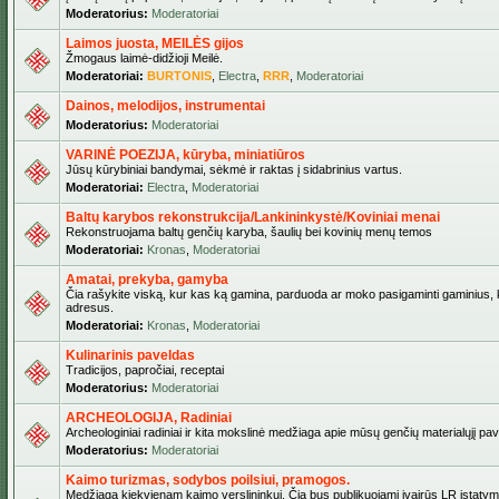
Moderatorius:
Moderatoriai
Laimos juosta, MEILĖS gijos
Žmogaus laimė-didžioji Meilė.
Moderatoriai:
BURTONIS
,
Electra
,
RRR
,
Moderatoriai
Dainos, melodijos, instrumentai
Moderatorius:
Moderatoriai
VARINĖ POEZIJA, kūryba, miniatiūros
Jūsų kūrybiniai bandymai, sėkmė ir raktas į sidabrinius vartus.
Moderatoriai:
Electra
,
Moderatoriai
Baltų karybos rekonstrukcija/Lankininkystė/Koviniai menai
Rekonstruojama baltų genčių karyba, šaulių bei kovinių menų temos
Moderatoriai:
Kronas
,
Moderatoriai
Amatai, prekyba, gamyba
Čia rašykite viską, kur kas ką gamina, parduoda ar moko pasigaminti gaminius, kur
adresus.
Moderatoriai:
Kronas
,
Moderatoriai
Kulinarinis paveldas
Tradicijos, papročiai, receptai
Moderatorius:
Moderatoriai
ARCHEOLOGIJA, Radiniai
Archeologiniai radiniai ir kita mokslinė medžiaga apie mūsų genčių materialųjį pave
Moderatorius:
Moderatoriai
Kaimo turizmas, sodybos poilsiui, pramogos.
Medžiaga kiekvienam kaimo verslininkui. Čia bus publikuojami įvairūs LR įstatymai