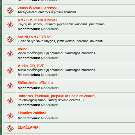
Moderatorius:
Moderatoriai
Žinios iš įvairių archyvų
Archyviniai duomenys iš įvairių spaudinių
KNYGOS ir kiti leidiniai
Knygų naujienos, variantai pigesnėmis kainomis, pristatymai
Moderatorius:
Moderatoriai
MAINŲ KNYGYNAS
Galite siūlyti savo knygas, jomis keistis, parduoti, dovanoti.
Video
Video medžiagos ir jų aptarimai. Naudingos nuorodos.
Moderatorius:
Moderatoriai
Audio, CD, DVD
Audio medžiagos ir jų aptarimai. Naudingos nuorodos.
Moderatorius:
Moderatoriai
Siūlau/Ieškau/Radau
Moderatorius:
Moderatoriai
Jumoras, žaidimai, plepalai atsipalaidavimui:)
Psichologinių įtampų sureguliavimo centras:))
Moderatorius:
Moderatoriai
Liaudies žaidimai
Moderatorius:
Moderatoriai
ŽEMĖLAPIAI