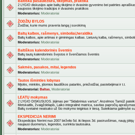
Baltiška pasaulėžiūra, tikėjimas, praktika
2 LYGIO diskusijos apie baltų tikėjimo ir dvasinio gyvenimo bei patirties apraiškas
naujosios tikėjimo tradicijos ir dvasinės praktikos
Moderatorius:
Moderatoriai
ŽODŽIŲ BYLOS
Žodžiai, kurie mums praveria langą į suvokimą
Baltų kalbos, rašmenys, simboliai,heraldika
Baltų kalbos, apie artimas ir giminingas kalbas. Lietuvių kalba, rašmenys, simbolia
Moderatorius:
Moderatoriai
Baltiškos kalendorinės šventės
Baltų tautų kalendorinės švęstos ir švenčiamos šventės
Moderatorius:
Moderatoriai
Sakmės, pasakos, mitai, legendos
Moderatorius:
Moderatoriai
Tautos išminties lobynas
Mįslės, minklės, įdomios liaudiškos patarlės, priežodžiai, pastebėjimai ir t.t.
Moderatoriai:
Baltas
,
Moderatoriai
LEATŲ mokymas
2 LYGIO DISKUSIJOS. Įėjimas per "Sidabrinius vartus". Anzelmos Tamūž pateikta
Metskaitlis, žvaigždėlapis, Laiko integralinė matrica, savitas papročių aprašymas
Baltų svetainė neatsako už šio mokymo teiginius ir tiesą. Suteikiama galimybė sus
EKSPEDICIJA NERIMI
Ekspedicijos Nerimi nuo 2007 birželio 5d. iki liepos 3d. pasiruošimas, naujų įdėjų
naujausi duomenys, legendos, surinkta tautosaka.
Moderatorius:
Moderatoriai