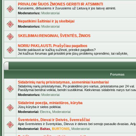
PRIVALOM ŠIUOS ŽMONES GERBTI IR ATSIMINTI
Kurusiems, dirbusiems ir žuvusiems už Lietuvą ir jos laisvę atminti.
Moderatorius:
Moderatoriai
Nepatikimi šaltiniai ir jų skelbėjai
Moderatorius:
Moderatoriai
SKELBIMAI:RENGINIAI, ŠVENTĖS, ŽINIOS
NORIU PAKLAUSTI. Prašyčiau pagalbos
Norite paklausti ar kažką sužinoti, prireikė pagalbos?
Jei kažkuo forumas gali prisidėti prie jūsų problemų sprendimo, tai rašykite,
Forumas
Sidabrinių narių prisistatymas, asmeniniai kambariai
Sidabrinių narių prisistatymas, Po praleidimo pro vartus, prisistatoma per 24 val.
Pasiūlymai bendrai veiklai, bendri susitikimai. Kiekvienas sidabrinis narys turi s
Moderatorius:
Moderatoriai
Sidabrinė poezija, miniatiūros, kūryba
Jūsų kūryba ir sielos polėkiai.
Moderatoriai:
Electra
,
Moderatoriai
Šventvietės, Dievai ir Deivės, švenraščiai
Apie šventvietes ir šventyklas, Dievus ir deives bei senojo pasaulio dvasias. Arij
Moderatoriai:
Baltas
,
BURTONIS
,
Moderatoriai