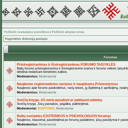
Peržiūrėti neatsakytus pranešimus
|
Peržiūrėti aktyvias temas
Pagrindinis diskusijų puslapis
Forumas
Prisiregistravimas ir išsiregistravimas.FORUMO TAISYKLĖS
Baltų forumo prisiregistravimo ir išsiregistravimo tvarka ir forumo vidinės taisykl
dirbtinai nedarkant bendrinės kalbos.
Moderatorius:
Moderatoriai
Naujienos registruotiems nariams ir naujokams.Prisistatymas
Naujienos apie forumo pasikeitimus, narių teises, jų išplėtimą ir apribojimą, neakt
Moderatorius:
Moderatoriai
Svečių knyga. Aš noriu pasakyti ar paklausti adminų
Svečių knyga. Jūsų pastabos, pagalba, palinkėjimai.
Moderatoriai:
BURTONIS
,
Moderatoriai
Baltų svetainės EZOTERIKOS ir PSICHOLOGIJOS forumai
Naujienos, klausimai, pastebėjimai po forumų padalinimo. jūsų pasiūlymai ir paste
Moderatorius:
Moderatoriai