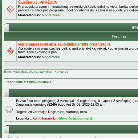
Šiukšlynas, PRAŽUVA
Praradusių prasmę ir nenaudingų, beverčių diskusijų šalinimo vieta, kurias perkėl
procedūra atliks pati programa, todėl norintiems dar kažką išsisaugoti, yra galimy
Moderatorius:
Moderatoriai
Int
Forumas
Noriu papasakoti apie savo klubą ar kitą organizaciją
Aprašote savo organizacijos veiklą, galit pristatyt ką veikiat, kuo artima jūsų org
turite savo svetainę ir pan.
Moderatorius:
Moderatoriai
Ištrinti visus diskusijų sausainėlius
|
Komanda
Pagrindinis diskusijų puslapis
Iš viso šiuo metu prisijungę
3
vartotojai :: 0 registruotų, 0 slaptų ir 3 svečių(iai) 
Daugiausia vartotojų (
5249
) buvo Ant Bir 02, 2026 12:03 am
Registruoti vartotojai: Registruotų vartotojų nėra
Legenda ::
Administratoriai
,
Globalūs moderatoriai