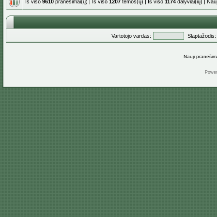
Iš viso
9610
pranešimai(ų) | Iš viso
1207
temos(ų) | Iš viso
1174
dalyviai(ių) | Na
Vartotojo vardas:
Slaptažodis:
Nauji pranešim
Powe