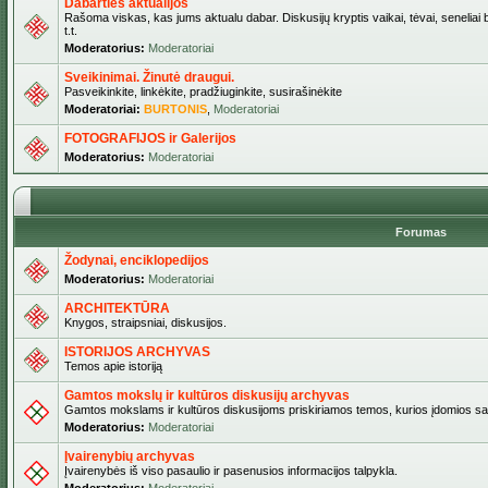
Dabarties aktualijos
Rašoma viskas, kas jums aktualu dabar. Diskusijų kryptis vaikai, tėvai, seneliai b
t.t.
Moderatorius:
Moderatoriai
Sveikinimai. Žinutė draugui.
Pasveikinkite, linkėkite, pradžiuginkite, susirašinėkite
Moderatoriai:
BURTONIS
,
Moderatoriai
FOTOGRAFIJOS ir Galerijos
Moderatorius:
Moderatoriai
Forumas
Žodynai, enciklopedijos
Moderatorius:
Moderatoriai
ARCHITEKTŪRA
Knygos, straipsniai, diskusijos.
ISTORIJOS ARCHYVAS
Temos apie istoriją
Gamtos mokslų ir kultūros diskusijų archyvas
Gamtos mokslams ir kultūros diskusijoms priskiriamos temos, kurios įdomios sa
Moderatorius:
Moderatoriai
Įvairenybių archyvas
Įvairenybės iš viso pasaulio ir pasenusios informacijos talpykla.