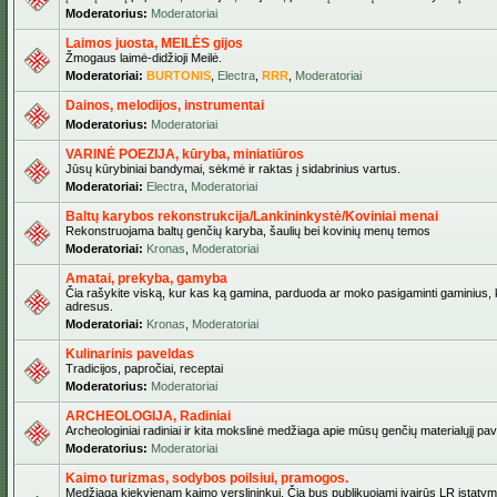
Moderatorius:
Moderatoriai
Laimos juosta, MEILĖS gijos
Žmogaus laimė-didžioji Meilė.
Moderatoriai:
BURTONIS
,
Electra
,
RRR
,
Moderatoriai
Dainos, melodijos, instrumentai
Moderatorius:
Moderatoriai
VARINĖ POEZIJA, kūryba, miniatiūros
Jūsų kūrybiniai bandymai, sėkmė ir raktas į sidabrinius vartus.
Moderatoriai:
Electra
,
Moderatoriai
Baltų karybos rekonstrukcija/Lankininkystė/Koviniai menai
Rekonstruojama baltų genčių karyba, šaulių bei kovinių menų temos
Moderatoriai:
Kronas
,
Moderatoriai
Amatai, prekyba, gamyba
Čia rašykite viską, kur kas ką gamina, parduoda ar moko pasigaminti gaminius, kur
adresus.
Moderatoriai:
Kronas
,
Moderatoriai
Kulinarinis paveldas
Tradicijos, papročiai, receptai
Moderatorius:
Moderatoriai
ARCHEOLOGIJA, Radiniai
Archeologiniai radiniai ir kita mokslinė medžiaga apie mūsų genčių materialųjį pave
Moderatorius:
Moderatoriai
Kaimo turizmas, sodybos poilsiui, pramogos.
Medžiaga kiekvienam kaimo verslininkui. Čia bus publikuojami įvairūs LR įstatymai