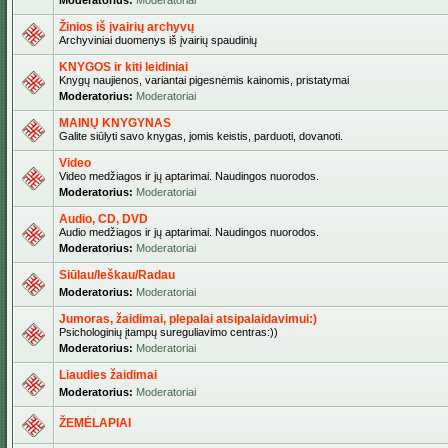
Moderatorius:
Moderatoriai
Žinios iš įvairių archyvų
Archyviniai duomenys iš įvairių spaudinių
KNYGOS ir kiti leidiniai
Knygų naujienos, variantai pigesnėmis kainomis, pristatymai
Moderatorius:
Moderatoriai
MAINŲ KNYGYNAS
Galite siūlyti savo knygas, jomis keistis, parduoti, dovanoti.
Video
Video medžiagos ir jų aptarimai. Naudingos nuorodos.
Moderatorius:
Moderatoriai
Audio, CD, DVD
Audio medžiagos ir jų aptarimai. Naudingos nuorodos.
Moderatorius:
Moderatoriai
Siūlau/Ieškau/Radau
Moderatorius:
Moderatoriai
Jumoras, žaidimai, plepalai atsipalaidavimui:)
Psichologinių įtampų sureguliavimo centras:))
Moderatorius:
Moderatoriai
Liaudies žaidimai
Moderatorius:
Moderatoriai
ŽEMĖLAPIAI