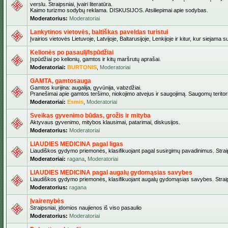
verslu. Straipsniai, įvairi literatūra.
Kaimo turizmo sodybų reklama. DISKUSIJOS. Atsiliepimai apie sodybas.
Moderatorius:
Moderatoriai
Lankytinos vietovės, baltiškas paveldas turistui
Įvairios vietovės Lietuvoje, Latvijoje, Baltarusijoje, Lenkijoje ir kitur, kur siejama 
Kelionės po pasaulį/Ispūdžiai
Įspūdžiai po kelionių, gamtos ir kitų maršrutų aprašai.
Moderatoriai:
BURTONIS
,
Moderatoriai
GAMTA, gamtosauga
Gamtos kurijina: augalija, gyvūnija, vabzdžiai.
Pranešimai apie gamtos teršimo, niokojimo atvejus ir saugojimą. Saugomų teritori
Moderatoriai:
Esmis
,
Moderatoriai
Sveikas gyvenimo būdas, grožis ir mityba
Aktyvaus gyvenimo, mitybos klausimai, patarimai, diskusijos.
Moderatorius:
Moderatoriai
LIAUDIES MEDICINA pagal ligas
Liaudiškos gydymo priemonės, klasifikuojant pagal susirgimų pavadinimus. Straips
Moderatoriai:
ragana
,
Moderatoriai
LIAUDIES MEDICINA pagal augalų gydomąsias savybes
Liaudiškos gydymo priemonės, klasifikuojant augalų gydomąsias savybes. Straipsn
Moderatorius:
ragana
Įvairenybės
Straipsniai, įdomios naujienos iš viso pasaulio
Moderatorius:
Moderatoriai