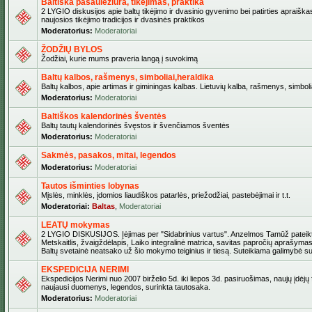
Baltiška pasaulėžiūra, tikėjimas, praktika
2 LYGIO diskusijos apie baltų tikėjimo ir dvasinio gyvenimo bei patirties apraiškas
naujosios tikėjimo tradicijos ir dvasinės praktikos
Moderatorius:
Moderatoriai
ŽODŽIŲ BYLOS
Žodžiai, kurie mums praveria langą į suvokimą
Baltų kalbos, rašmenys, simboliai,heraldika
Baltų kalbos, apie artimas ir giminingas kalbas. Lietuvių kalba, rašmenys, simbolia
Moderatorius:
Moderatoriai
Baltiškos kalendorinės šventės
Baltų tautų kalendorinės švęstos ir švenčiamos šventės
Moderatorius:
Moderatoriai
Sakmės, pasakos, mitai, legendos
Moderatorius:
Moderatoriai
Tautos išminties lobynas
Mįslės, minklės, įdomios liaudiškos patarlės, priežodžiai, pastebėjimai ir t.t.
Moderatoriai:
Baltas
,
Moderatoriai
LEATŲ mokymas
2 LYGIO DISKUSIJOS. Įėjimas per "Sidabrinius vartus". Anzelmos Tamūž pateikta
Metskaitlis, žvaigždėlapis, Laiko integralinė matrica, savitas papročių aprašymas
Baltų svetainė neatsako už šio mokymo teiginius ir tiesą. Suteikiama galimybė sus
EKSPEDICIJA NERIMI
Ekspedicijos Nerimi nuo 2007 birželio 5d. iki liepos 3d. pasiruošimas, naujų įdėjų
naujausi duomenys, legendos, surinkta tautosaka.
Moderatorius:
Moderatoriai