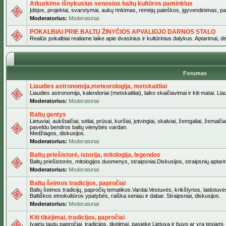
Atkurkime išnykusius senosios baltų kultūros paminklus
Įdėjos, projektai, svarstymai, aukų rinkimas, rėmėjų paieškos, įgyvendinimas, pašv
Moderatorius:
Moderatoriai
POKALBIAI PRIE BALTŲ ŽINYČIOS APVALIOJO DARNOS STALO
Realūs pokalbiai realiame laike apie dvasinius ir kultūrinius dalykus. Aptarimai, d
Forumas
Liaudies astronomija,meteorologija, metskaitliai
Liaudies astronomija, kalendoriai (metskaitliai), laiko skaičiavimai ir kiti matai. Lia
Moderatorius:
Moderatoriai
Baltų gentys
Lietuviai, aukštaičiai, sėliai, prūsai, kuršiai, jotvingiai, skalviai, žemgaliai, žemai
paveldu bendros baltų vienybės vardan.
Medžiagos, diskusijos.
Moderatorius:
Moderatoriai
Baltų priešistorė, istorija, mitologija, legendos
Baltų priešistorės, mitologijos duomenys, straipsniai.Diskusijos, straipsnių aptari
Moderatorius:
Moderatoriai
Baltų šeimos tradicijos, papročiai
Baltų šeimos tradicijų, papročių tematikos.Vardai.Vestuvės, krikštynos, laidotuvė
Baltiškos etnokultūros ypatybės, raiška seniau ir dabar. Straipsniai, diskusijos.
Moderatorius:
Moderatoriai
Kiti tikėjimai, tradicijos, papročiai
Įvairių tautų papročiai, tradicijos, tikėjimai, pasiekę Lietuvą ir buvo ar yra tęsiami.