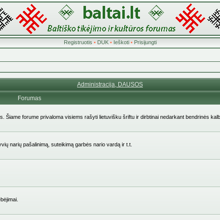
Registruotis
•
DUK
•
Ieškoti
•
Prisijungti
Administracija, DAUSOS
Forumas
ės. Šiame forume privaloma visiems rašyti lietuvišku šriftu ir dirbtinai nedarkant bendrinės kal
yvių narių pašalinimą, suteikimą garbės nario vardą ir t.t.
bėjimai.