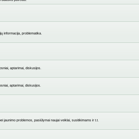
jų informacija, problematika.
niai, aptarimai, diskusijos.
iai, aptarimai, diskusijos.
i jaunimo problemos, pasiūlymai naujai veiklai, susitikimams ir t.t.