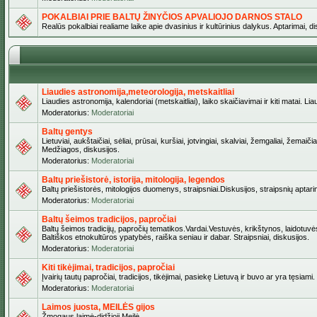
POKALBIAI PRIE BALTŲ ŽINYČIOS APVALIOJO DARNOS STALO
Realūs pokalbiai realiame laike apie dvasinius ir kultūrinius dalykus. Aptarimai, d
Liaudies astronomija,meteorologija, metskaitliai
Liaudies astronomija, kalendoriai (metskaitliai), laiko skaičiavimai ir kiti matai. Lia
Moderatorius:
Moderatoriai
Baltų gentys
Lietuviai, aukštaičiai, sėliai, prūsai, kuršiai, jotvingiai, skalviai, žemgaliai, žem
Medžiagos, diskusijos.
Moderatorius:
Moderatoriai
Baltų priešistorė, istorija, mitologija, legendos
Baltų priešistorės, mitologijos duomenys, straipsniai.Diskusijos, straipsnių aptari
Moderatorius:
Moderatoriai
Baltų šeimos tradicijos, papročiai
Baltų šeimos tradicijų, papročių tematikos.Vardai.Vestuvės, krikštynos, laidotuvė
Baltiškos etnokultūros ypatybės, raiška seniau ir dabar. Straipsniai, diskusijos.
Moderatorius:
Moderatoriai
Kiti tikėjimai, tradicijos, papročiai
Įvairių tautų papročiai, tradicijos, tikėjimai, pasiekę Lietuvą ir buvo ar yra tęsiami.
Moderatorius:
Moderatoriai
Laimos juosta, MEILĖS gijos
Žmogaus laimė-didžioji Meilė.