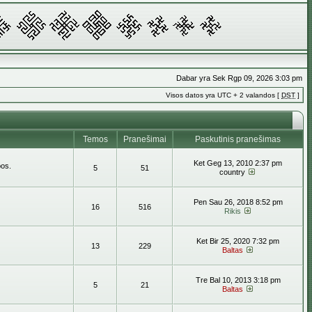
Dabar yra Sek Rgp 09, 2026 3:03 pm
Visos datos yra UTC + 2 valandos [
DST
]
Temos
Pranešimai
Paskutinis pranešimas
Ket Geg 13, 2010 2:37 pm
bos.
5
51
country
Pen Sau 26, 2018 8:52 pm
16
516
Rikis
Ket Bir 25, 2020 7:32 pm
13
229
Baltas
Tre Bal 10, 2013 3:18 pm
5
21
Baltas