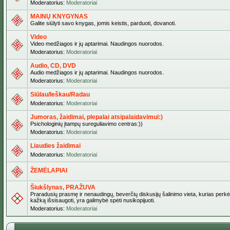
Moderatorius:
Moderatoriai
MAINŲ KNYGYNAS
Galite siūlyti savo knygas, jomis keistis, parduoti, dovanoti.
Video
Video medžiagos ir jų aptarimai. Naudingos nuorodos.
Moderatorius:
Moderatoriai
Audio, CD, DVD
Audio medžiagos ir jų aptarimai. Naudingos nuorodos.
Moderatorius:
Moderatoriai
Siūlau/Ieškau/Radau
Moderatorius:
Moderatoriai
Jumoras, žaidimai, plepalai atsipalaidavimui:)
Psichologinių įtampų sureguliavimo centras:))
Moderatorius:
Moderatoriai
Liaudies žaidimai
Moderatorius:
Moderatoriai
ŽEMĖLAPIAI
Šiukšlynas, PRAŽUVA
Praradusių prasmę ir nenaudingų, beverčių diskusijų šalinimo vieta, kurias perkėl
kažką išsisaugoti, yra galimybė spėti nusikopijuoti.
Moderatorius:
Moderatoriai