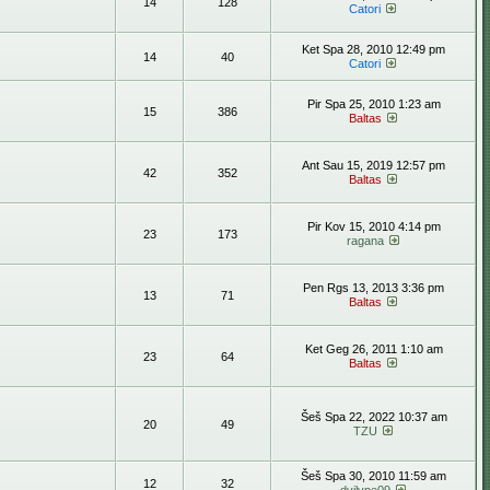
14
128
Catori
Ket Spa 28, 2010 12:49 pm
14
40
Catori
Pir Spa 25, 2010 1:23 am
15
386
Baltas
Ant Sau 15, 2019 12:57 pm
42
352
Baltas
Pir Kov 15, 2010 4:14 pm
23
173
ragana
Pen Rgs 13, 2013 3:36 pm
13
71
Baltas
Ket Geg 26, 2011 1:10 am
23
64
Baltas
Šeš Spa 22, 2022 10:37 am
20
49
TZU
Šeš Spa 30, 2010 11:59 am
12
32