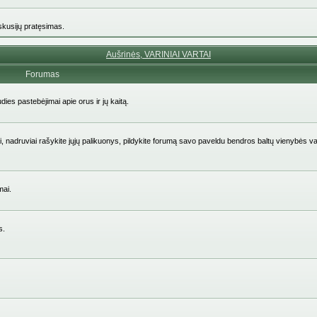
iskusijų pratęsimas.
Aušrinės, VARINIAI VARTAI
Forumas
udies pastebėjimai apie orus ir jų kaitą.
aičiai, nadruviai rašykite jųjų palikuonys, pildykite forumą savo paveldu bendros baltų vienybės v
mai.
s.