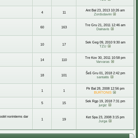
Ant Bal 23, 2013 10:26 am
4
11
Zordsdavini
Tre Gru 21, 2011 12:46 am
60
163
Dainavis
Sek Geg 09, 2010 9:30 am
10
17
TZU
Tre Kov 30, 2011 10:58 pm
14
110
Varvaras
Šeš Gru 01, 2018 2:42 pm
18
101
santaitis
Pir Bal 28, 2008 12:56 pm
1
1
BURTONIS
Sek Rgp 19, 2018 7:31 pm
5
15
jurgiz
todėl norintiems dar
Ket Spa 23, 2008 3:15 pm
1
19
Jurga