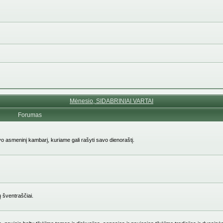
Mėnesio, SIDABRINIAI VARTAI
Forumas
avo asmeninį kambarį, kuriame gali rašyti savo dienoraštį.
ų šventraščiai.