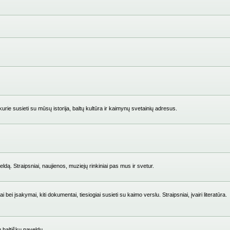
ie susieti su mūsų istorija, baltų kultūra ir kaimynų svetainių adresus.
ldą. Straipsniai, naujienos, muziejų rinkiniai pas mus ir svetur.
i įsakymai, kiti dokumentai, tiesiogiai susieti su kaimo verslu. Straipsniai, įvairi literatūra.
su baltišku paveldu.