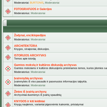
Moderatoriai:
BURTONIS
,
Moderatoriai
FOTOGRAFIJOS ir Galerijos
Moderatorius:
Moderatoriai
Žodynai, enciklopedijos
Moderatorius:
Moderatoriai
ARCHITEKTŪRA
Knygos, straipsniai, diskusijos.
ISTORIJOS ARCHYVAS
Temos apie istoriją
Gamtos mokslų ir kultūros diskusijų archyvas
Gamtos mokslams ir kultūros diskusijoms priskiriamos temos, kurios įdomios sa
Moderatorius:
Moderatoriai
Įvairenybių archyvas
Įvairenybės iš viso pasaulio ir pasenusios informacijos talpykla.
Moderatorius:
Moderatoriai
Žinios iš įvairių archyvų
Archyviniai duomenys iš įvairių spaudinių
KNYGOS ir kiti leidiniai
Knygų naujienos, variantai pigesnėmis kainomis, pristatymai