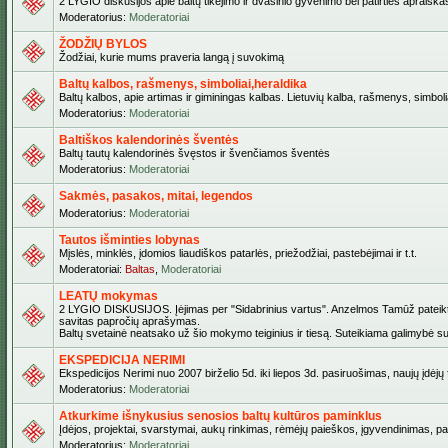
2 LYGIO diskusijos apie baltų tikėjimo ir dvasinio gyvenimo bei patirties apraiškas,
Moderatorius:
Moderatoriai
ŽODŽIŲ BYLOS
Žodžiai, kurie mums praveria langą į suvokimą
Baltų kalbos, rašmenys, simboliai,heraldika
Baltų kalbos, apie artimas ir giminingas kalbas. Lietuvių kalba, rašmenys, simbolia
Moderatorius:
Moderatoriai
Baltiškos kalendorinės šventės
Baltų tautų kalendorinės švęstos ir švenčiamos šventės
Moderatorius:
Moderatoriai
Sakmės, pasakos, mitai, legendos
Moderatorius:
Moderatoriai
Tautos išminties lobynas
Mįslės, minklės, įdomios liaudiškos patarlės, priežodžiai, pastebėjimai ir t.t.
Moderatoriai:
Baltas
,
Moderatoriai
LEATŲ mokymas
2 LYGIO DISKUSIJOS. Įėjimas per "Sidabrinius vartus". Anzelmos Tamūž pateiktas 
savitas papročių aprašymas.
Baltų svetainė neatsako už šio mokymo teiginius ir tiesą. Suteikiama galimybė sus
EKSPEDICIJA NERIMI
Ekspedicijos Nerimi nuo 2007 birželio 5d. iki liepos 3d. pasiruošimas, naujų įdėj
Moderatorius:
Moderatoriai
Atkurkime išnykusius senosios baltų kultūros paminklus
Įdėjos, projektai, svarstymai, aukų rinkimas, rėmėjų paieškos, įgyvendinimas, pašv
Moderatorius:
Moderatoriai