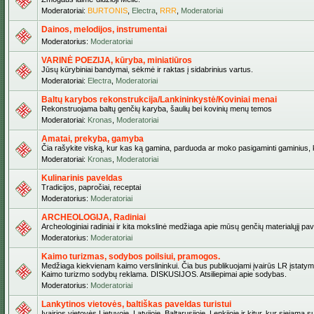
Moderatoriai:
BURTONIS
,
Electra
,
RRR
,
Moderatoriai
Dainos, melodijos, instrumentai
Moderatorius:
Moderatoriai
VARINĖ POEZIJA, kūryba, miniatiūros
Jūsų kūrybiniai bandymai, sėkmė ir raktas į sidabrinius vartus.
Moderatoriai:
Electra
,
Moderatoriai
Baltų karybos rekonstrukcija/Lankininkystė/Koviniai menai
Rekonstruojama baltų genčių karyba, šaulių bei kovinių menų temos
Moderatoriai:
Kronas
,
Moderatoriai
Amatai, prekyba, gamyba
Čia rašykite viską, kur kas ką gamina, parduoda ar moko pasigaminti gaminius, kur
Moderatoriai:
Kronas
,
Moderatoriai
Kulinarinis paveldas
Tradicijos, papročiai, receptai
Moderatorius:
Moderatoriai
ARCHEOLOGIJA, Radiniai
Archeologiniai radiniai ir kita mokslinė medžiaga apie mūsų genčių materialųjį pave
Moderatorius:
Moderatoriai
Kaimo turizmas, sodybos poilsiui, pramogos.
Medžiaga kiekvienam kaimo verslininkui. Čia bus publikuojami įvairūs LR įstatymai be
Kaimo turizmo sodybų reklama. DISKUSIJOS. Atsiliepimai apie sodybas.
Moderatorius:
Moderatoriai
Lankytinos vietovės, baltiškas paveldas turistui
Įvairios vietovės Lietuvoje, Latvijoje, Baltarusijoje, Lenkijoje ir kitur, kur siejama 