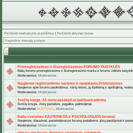
Peržiūrėti neatsakytus pranešimus
|
Peržiūrėti aktyvias temas
Pagrindinis diskusijų puslapis
Prisiregistravimas ir išsiregistravimas.FORUMO TAISYKLĖS
Baltų forumo prisiregistravimo ir išsiregistravimo tvarka ir forumo vidinės taisykl
Moderatorius:
Moderatoriai
Naujienos registruotiems nariams ir naujokams.Prisistatymas
Naujienos apie forumo pasikeitimus, narių teises, jų išplėtimą ir apribojimą, neakt
Moderatorius:
Moderatoriai
Svečių knyga. Aš noriu pasakyti ar paklausti adminų
Svečių knyga. Jūsų pastabos, pagalba, palinkėjimai.
Moderatoriai:
BURTONIS
,
Moderatoriai
Baltų svetainės EZOTERIKOS ir PSICHOLOGIJOS forumai
Naujienos, klausimai, pastebėjimai po forumų padalinimo. jūsų pasiūlymai ir paste
Moderatorius:
Moderatoriai