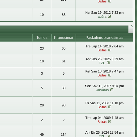
Baltas
Ket Sau 19, 2012 7:33 pm
10
86
aušra
Temos
Pranešimai
Paskutinis pranešimas
Tre Lap 14, 2018 2:04 am
23
65
Baltas
Ant Vas 25, 2025 9:29 am
18
61
TZU
Ket Sau 18, 2018 7:47 pm
3
5
Baltas
Sek Kov 11, 2007 9:04 pm
5
30
Varvaras
Pir Vas 11, 2008 11:10 pm
28
98
Baltas
Tre Lap 04, 2009 1:48 am
2
2
Baltas
Ant Bir 25, 2024 12:54 am
49
134
TZU