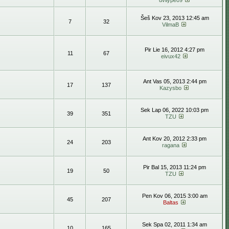
dvilype09
Šeš Kov 23, 2013 12:45 am
7
32
VilmaB
Pir Lie 16, 2012 4:27 pm
11
67
eivux42
Ant Vas 05, 2013 2:44 pm
17
137
Kazysbo
Sek Lap 06, 2022 10:03 pm
39
351
TZU
Ant Kov 20, 2012 2:33 pm
24
203
ragana
Pir Bal 15, 2013 11:24 pm
19
50
TZU
Pen Kov 06, 2015 3:00 am
45
207
Baltas
Sek Spa 02, 2011 1:34 am
10
165