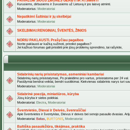
PRIVALOM ŠIUOS ŽMONES GERBTI IR ATSIMINTI
Kurusiems, dirbusiems ir žuvusiems už Lietuvą ir jos laisvę atminti.
Moderatorius:
Moderatoriai
Nepatikimi šaltiniai ir jų skelbėjai
Moderatorius:
Moderatoriai
SKELBIMAI:RENGINIAI, ŠVENTĖS, ŽINIOS
NORIU PAKLAUSTI. Prašyčiau pagalbos
Norite paklausti ar kažką sužinoti, prireikė pagalbos?
Jei kažkuo forumas gali prisidėti prie jūsų problemų sprendimo, tai rašykite,
Sidabrinių narių prisistatymas, asmeniniai kambariai
Sidabrinių narių prisistatymas, Po praleidimo pro vartus, prisistatoma per 24 val.
Pasiūlymai bendrai veiklai, bendri susitikimai. Kiekvienas sidabrinis narys turi s
Moderatorius:
Moderatoriai
Sidabrinė poezija, miniatiūros, kūryba
Jūsų kūryba ir sielos polėkiai.
Moderatoriai:
Electra
,
Moderatoriai
Šventvietės, Dievai ir Deivės, švenraščiai
Apie šventvietes ir šventyklas, Dievus ir deives bei senojo pasaulio dvasias. Arij
Moderatoriai:
Baltas
,
BURTONIS
,
Moderatoriai
Baltiška pasaulėžiūra, tikėjimas, praktika