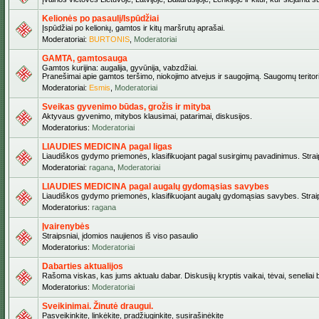
Kelionės po pasaulį/Ispūdžiai
Įspūdžiai po kelionių, gamtos ir kitų maršrutų aprašai.
Moderatoriai:
BURTONIS
,
Moderatoriai
GAMTA, gamtosauga
Gamtos kurijina: augalija, gyvūnija, vabzdžiai.
Pranešimai apie gamtos teršimo, niokojimo atvejus ir saugojimą. Saugomų teritori
Moderatoriai:
Esmis
,
Moderatoriai
Sveikas gyvenimo būdas, grožis ir mityba
Aktyvaus gyvenimo, mitybos klausimai, patarimai, diskusijos.
Moderatorius:
Moderatoriai
LIAUDIES MEDICINA pagal ligas
Liaudiškos gydymo priemonės, klasifikuojant pagal susirgimų pavadinimus. Straips
Moderatoriai:
ragana
,
Moderatoriai
LIAUDIES MEDICINA pagal augalų gydomąsias savybes
Liaudiškos gydymo priemonės, klasifikuojant augalų gydomąsias savybes. Straipsn
Moderatorius:
ragana
Įvairenybės
Straipsniai, įdomios naujienos iš viso pasaulio
Moderatorius:
Moderatoriai
Dabarties aktualijos
Rašoma viskas, kas jums aktualu dabar. Diskusijų kryptis vaikai, tėvai, seneliai be
Moderatorius:
Moderatoriai
Sveikinimai. Žinutė draugui.
Pasveikinkite, linkėkite, pradžiuginkite, susirašinėkite