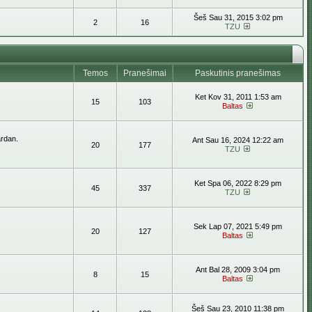
Šeš Sau 31, 2015 3:02 pm
2
16
TZU
Temos
Pranešimai
Paskutinis pranešimas
Ket Kov 31, 2011 1:53 am
15
103
Baltas
ardan.
Ant Sau 16, 2024 12:22 am
20
177
TZU
Ket Spa 06, 2022 8:29 pm
45
337
TZU
Sek Lap 07, 2021 5:49 pm
20
127
Baltas
Ant Bal 28, 2009 3:04 pm
8
15
Baltas
Šeš Sau 23, 2010 11:38 pm