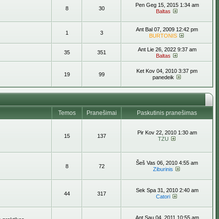
Pen Geg 15, 2015 1:34 am
8
30
Baltas
Ant Bal 07, 2009 12:42 pm
1
3
BURTONIS
Ant Lie 26, 2022 9:37 am
35
351
Baltas
Ket Kov 04, 2010 3:37 pm
19
99
panedeik
Temos
Pranešimai
Paskutinis pranešimas
Pir Kov 22, 2010 1:30 am
15
137
TZU
Šeš Vas 06, 2010 4:55 am
8
72
Ziburinis
Sek Spa 31, 2010 2:40 am
44
317
Catori
Ant Sau 04, 2011 10:55 am