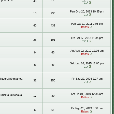
s praktikos
46
375
TZU
Pen Gru 20, 2013 10:35 pm
13
235
TZU
Pen Lap 11, 2011 2:03 pm
40
439
Baltas
Tre Bal 17, 2013 11:34 pm
25
191
TZU
Ant Vas 02, 2010 12:05 am
9
43
Baltas
Sek Lap 16, 2025 12:03 pm
6
668
TZU
ntegralinė matrica,
Pir Sau 22, 2024 2:27 pm
31
250
TZU
Ket Lie 01, 2010 12:35 am
surinkta tautosaka.
17
80
Baltas
Pir Rgp 26, 2013 3:38 pm
6
61
Baltas