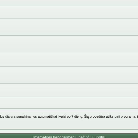
us čia yra sunaikinamos automatiškai, lygiai po 7 dienų. Šią procedūra atliks pati programa, 
Internetinių bendruomenių pažinčių jungtis